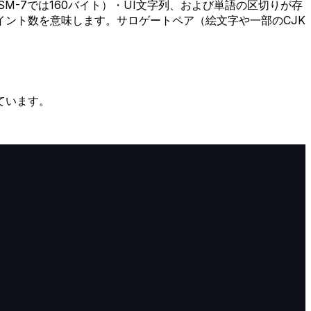
GSM-7では160バイト）・UI文字列、および単語の区切りが存
イント数を意味します。サロゲートペア（絵文字や一部のCJK
ています。