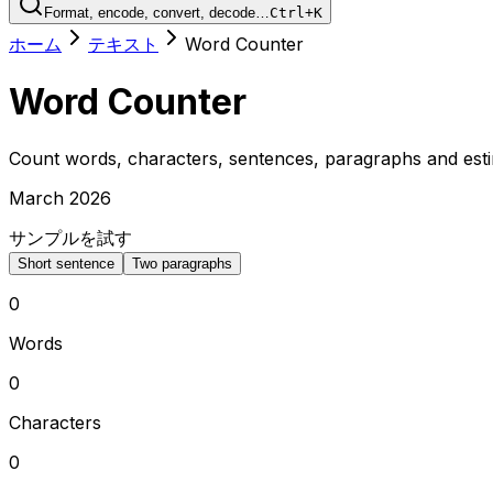
Format, encode, convert, decode…
Ctrl+K
ホーム
テキスト
Word Counter
Word Counter
Count words, characters, sentences, paragraphs and esti
March 2026
サンプルを試す
Short sentence
Two paragraphs
0
Words
0
Characters
0