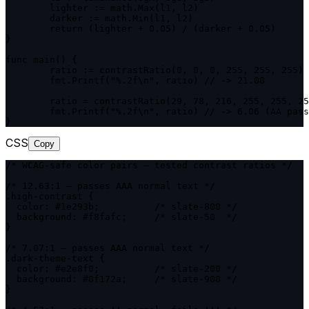
	lighter := math.Max(l1, l2)

	darker := math.Min(l1, l2)

	return (lighter + 0.05) / (darker + 0.05)

}

func main() {

	ratio := contrastRatio(0, 0, 0, 255, 255, 255)

	fmt.Printf("%.2f\n", ratio) // -> 21.00

	ratio = contrastRatio(29, 78, 216, 255, 255, 255)

	fmt.Printf("%.2f\n", ratio) // -> 6.06 (AA pass for normal text)

}
CSS
Copy
/* WCAG-safe color pairs — tested contrast ratios */

/* 12.63:1 — passes AAA normal text */

.high-contrast {

  color: #1e293b;          /* slate-800 */

  background: #f8fafc;     /* slate-50  */

}

/* 7.07:1 — passes AAA normal text */

.dark-theme-text {

  color: #e2e8f0;          /* slate-200 */

  background: #0f172a;     /* slate-900 */

}
