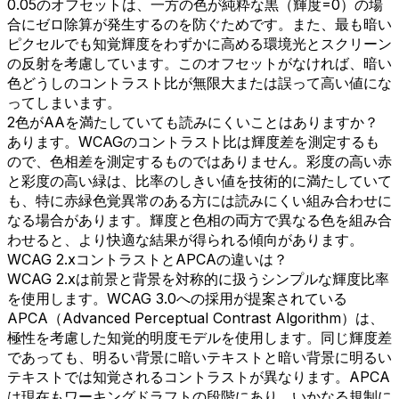
0.05のオフセットは、一方の色が純粋な黒（輝度=0）の場
合にゼロ除算が発生するのを防ぐためです。また、最も暗い
ピクセルでも知覚輝度をわずかに高める環境光とスクリーン
の反射を考慮しています。このオフセットがなければ、暗い
色どうしのコントラスト比が無限大または誤って高い値にな
ってしまいます。
2色がAAを満たしていても読みにくいことはありますか？
あります。WCAGのコントラスト比は輝度差を測定するも
ので、色相差を測定するものではありません。彩度の高い赤
と彩度の高い緑は、比率のしきい値を技術的に満たしていて
も、特に赤緑色覚異常のある方には読みにくい組み合わせに
なる場合があります。輝度と色相の両方で異なる色を組み合
わせると、より快適な結果が得られる傾向があります。
WCAG 2.xコントラストとAPCAの違いは？
WCAG 2.xは前景と背景を対称的に扱うシンプルな輝度比率
を使用します。WCAG 3.0への採用が提案されている
APCA（Advanced Perceptual Contrast Algorithm）は、
極性を考慮した知覚的明度モデルを使用します。同じ輝度差
であっても、明るい背景に暗いテキストと暗い背景に明るい
テキストでは知覚されるコントラストが異なります。APCA
は現在もワーキングドラフトの段階にあり、いかなる規制に