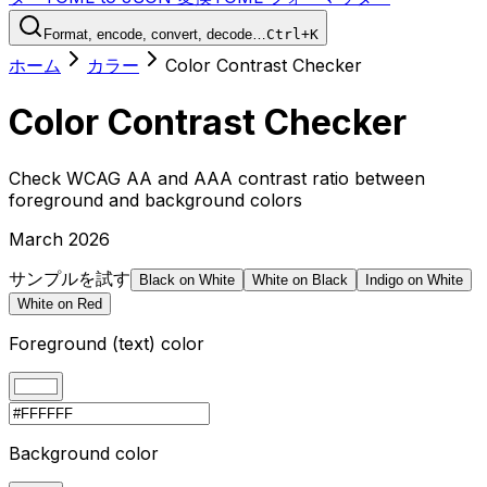
Format, encode, convert, decode…
Ctrl+K
ホーム
カラー
Color Contrast Checker
Color Contrast Checker
Check WCAG AA and AAA contrast ratio between
foreground and background colors
March 2026
サンプルを試す
Black on White
White on Black
Indigo on White
White on Red
Foreground (text) color
Background color