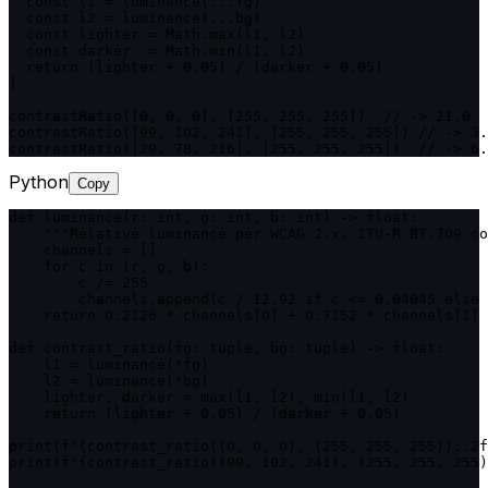
  const l1 = luminance(...fg)

  const l2 = luminance(...bg)

  const lighter = Math.max(l1, l2)

  const darker  = Math.min(l1, l2)

  return (lighter + 0.05) / (darker + 0.05)

}

contrastRatio([0, 0, 0], [255, 255, 255])  // -> 21.0

contrastRatio([99, 102, 241], [255, 255, 255]) // -> 3.
contrastRatio([29, 78, 216], [255, 255, 255])  // -> 6.
Python
Copy
def luminance(r: int, g: int, b: int) -> float:

    """Relative luminance per WCAG 2.x, ITU-R BT.709 co
    channels = []

    for c in (r, g, b):

        c /= 255

        channels.append(c / 12.92 if c <= 0.04045 else 
    return 0.2126 * channels[0] + 0.7152 * channels[1] 
def contrast_ratio(fg: tuple, bg: tuple) -> float:

    l1 = luminance(*fg)

    l2 = luminance(*bg)

    lighter, darker = max(l1, l2), min(l1, l2)

    return (lighter + 0.05) / (darker + 0.05)

print(f"{contrast_ratio((0, 0, 0), (255, 255, 255)):.2f
print(f"{contrast_ratio((99, 102, 241), (255, 255, 255)