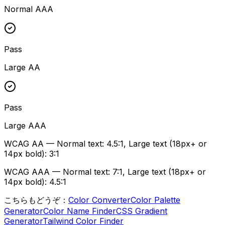
Normal AAA
Pass
Large AA
Pass
Large AAA
WCAG AA
—
Normal text
: 4.5:1,
Large text (18px+ or
14px bold)
: 3:1
WCAG AAA
—
Normal text
: 7:1,
Large text (18px+ or
14px bold)
: 4.5:1
こちらもどうぞ：
Color Converter
Color Palette
Generator
Color Name Finder
CSS Gradient
Generator
Tailwind Color Finder