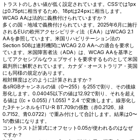
トラストのしきい値が低く設定されています。CSSでは1px
は0.75ptに相当するため、18ptは24pxに相当します。
WCAG AAは法的に義務付けられていますか？
多くの国・地域で義務付けられています。2025年6月に施行
されるEUの欧州アクセシビリティ法（EAA）はWCAG 2.1
AAを参照しています。米国リハビリテーション法の
Section 508は連邦機関にWCAG 2.0 AAへの適合を要求し
ています。米国障害者法（ADA）は、WCAG AAを基準と
してアクセシブルなウェブサイトを要求するものとして米国
裁判所に解釈されています。カナダ・オーストラリア・英国
にも同様の規定があります。
相対輝度はどのように計算されますか？
各sRGBチャンネルの値（0〜255）を255で割り、その後線
形化します。0.04045以下の値は12.92で割り、それを超え
る値は ((c + 0.055) / 1.055) ^ 2.4 で変換します。線形化し
た3チャンネルをITU-R BT.709の係数（赤0.2126、緑
0.7152、青0.0722）で重み付けして合計します。結果は0〜
1の数値になります。
コントラスト計算式にオフセット0.05が使われるのはなぜ
ですか？