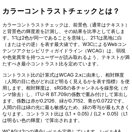
カラーコントラストチェックとは？
カラーコントラストチェックは、前景色（通常はテキスト）
と背景色の輝度差を計測し、その結果を比率として表しま
す。1:1は2色が同一であることを意味し、21:1は黒地に白
（またはその逆）を表す最大値です。W3CによるWebコン
テンツアクセシビリティガイドライン（WCAG）は、弱視
や色覚異常を持つユーザーが読み取れるよう、テキストが満
たすべき最小コントラスト比を定めています。
コントラスト比の計算式はWCAG 2.xに由来し、相対輝度
（人間の目に色がどれほど明るく見えるかを表す指標）を使
用します。相対輝度は、sRGBの各チャンネルを線形化（ガ
ンマ除去）し、ITU-R BT.709の係数で重み付けして算出し
ます。係数は赤が0.2126、緑が0.7152、青が0.0722です。
人間の目は緑の光に最も敏感なため、緑の寄与が最も大きく
なります。コントラスト比は (L1 + 0.05) / (L2 + 0.05)（L1
は明るい色の輝度）で算出されます。
WCAGは2つの適合レベルを定義しています。レベルAA