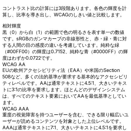
コントラスト比の計算には3段階あります。各色の輝度を計
算し、比率を導き出し、WCAGのしきい値と比較します。
相対輝度
黒（0）から白（1）の範囲で色の明るさを表す単一の数値
です。sRGBのガンマカーブの非線形性と、赤・緑・青に対
する人間の目の感度の違いを考慮しています。純粋な緑
（#00FF00）の輝度は0.7152、純粋な青（#0000FF）の輝
度はわずか0.0722です。
WCAG AA
EUの欧州アクセシビリティ法（EAA）や米国のSection
508など、多くの法的基準が要求する基本的なアクセシビリ
ティレベルです。AAは通常テキストに4.5:1、大きいテキス
トに3:1の比率を要求します。ほとんどのデザインシステム
は、すべてのテキスト要素においてAAを最低基準としてい
ます。
WCAG AAA
重度の視覚障害を持つユーザーを含む、できる限り幅広いユ
ーザーが読めるコンテンツを対象とした上位レベルです。
AAAは通常テキストに7:1、大きいテキストに4.5:1を要求し