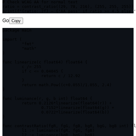
# Check WCAG AA for normal text

ratio = contrast_ratio((29, 78, 216), (255, 255, 255))

print(f"{ratio:.2f} — {'AA pass' if ratio >= 4.5 else '
Go
Copy
package main

import (

	"fmt"

	"math"

)

func linearize(c float64) float64 {

	c /= 255

	if c <= 0.04045 {

		return c / 12.92

	}

	return math.Pow((c+0.055)/1.055, 2.4)

}

func luminance(r, g, b int) float64 {

	return 0.2126*linearize(float64(r)) +

		0.7152*linearize(float64(g)) +

		0.0722*linearize(float64(b))

}

func contrastRatio(fgR, fgG, fgB, bgR, bgG, bgB int) fl
	l1 := luminance(fgR, fgG, fgB)

	l2 := luminance(bgR, bgG, bgB)
