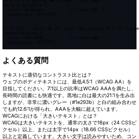
/* 4.57:1 — passes AA normal, fails AAA */

.accent-on-white {

  color: #1d4ed8;          /* blue-700  */

  background: #ffffff;

}

/* 2.14:1 — fails AA for text, but passes 3:1 for large
.muted-heading {

  color: #94a3b8;          /* slate-400 */

  background: #ffffff;

}
よくある質問
テキストに適切なコントラスト比とは？
ウェブのボディテキストには、最低4.5:1（WCAG AA）を
目指してください。7:1以上の比率はWCAG AAAを満たし、
長時間の読書にも快適です。黒地に白は最大の21:1を生み出
しますが、非常に濃いグレー（#1e293b）と白の組み合わせ
でも約12.6:1が得られ、AAAを大幅に超えています。
WCAGにおける「大きいテキスト」とは？
WCAGは大きいテキストを、通常の太さで18px（24 CSSピ
クセル）以上、または太字で14px（18.66 CSSピクセル）
以上と定義しています。大きい文字は読みやすいため、コン