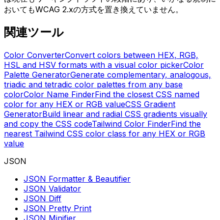
おいてもWCAG 2.xの方式を置き換えていません。
関連ツール
Color Converter
Convert colors between HEX, RGB,
HSL and HSV formats with a visual color picker
Color
Palette Generator
Generate complementary, analogous,
triadic and tetradic color palettes from any base
color
Color Name Finder
Find the closest CSS named
color for any HEX or RGB value
CSS Gradient
Generator
Build linear and radial CSS gradients visually
and copy the CSS code
Tailwind Color Finder
Find the
nearest Tailwind CSS color class for any HEX or RGB
value
JSON
JSON Formatter & Beautifier
JSON Validator
JSON Diff
JSON Pretty Print
JSON Minifier