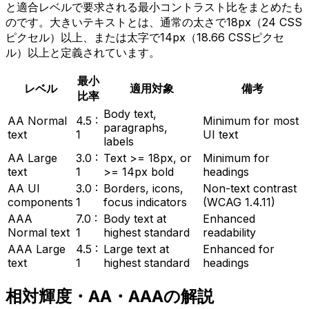
と適合レベルで要求される最小コントラスト比をまとめたも
のです。大きいテキストとは、通常の太さで18px（24 CSS
ピクセル）以上、または太字で14px（18.66 CSSピクセ
ル）以上と定義されています。
最小
レベル
適用対象
備考
比率
Body text,
AA Normal
4.5 :
Minimum for most
paragraphs,
text
1
UI text
labels
AA Large
3.0 :
Text >= 18px, or
Minimum for
text
1
>= 14px bold
headings
AA UI
3.0 :
Borders, icons,
Non-text contrast
components
1
focus indicators
(WCAG 1.4.11)
AAA
7.0 :
Body text at
Enhanced
Normal text
1
highest standard
readability
AAA Large
4.5 :
Large text at
Enhanced for
text
1
highest standard
headings
相対輝度・AA・AAAの解説