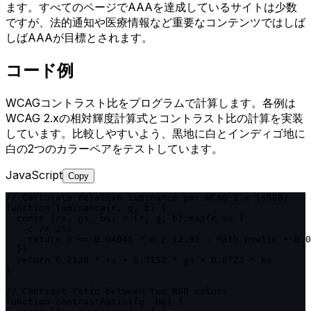
ます。すべてのページでAAAを達成しているサイトは少数
ですが、法的通知や医療情報など重要なコンテンツではしば
しばAAAが目標とされます。
コード例
WCAGコントラスト比をプログラムで計算します。各例は
WCAG 2.xの相対輝度計算式とコントラスト比の計算を実装
しています。比較しやすいよう、黒地に白とインディゴ地に
白の2つのカラーペアをテストしています。
JavaScript
Copy
// Calculate relative luminance per WCAG 2.x (sRGB)

function luminance(r, g, b) {

  const [rs, gs, bs] = [r, g, b].map(c => {

    c /= 255

    return c <= 0.04045 ? c / 12.92 : Math.pow((c + 0.0
  })

  return 0.2126 * rs + 0.7152 * gs + 0.0722 * bs

}

// Contrast ratio between two RGB colors

function contrastRatio(fg, bg) {
