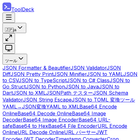
ToolDeck
🇯🇵
ja
ツール
JSON Formatter & Beautifier
JSON Validator
JSON
Diff
JSON Pretty Print
JSON Minifier
JSON to YAML
JSON
to CSV
JSON to TypeScript
JSON to C# Class
JSON to
Go Struct
JSON to Python
JSON to Java
JSON to
Dart
JSON to XML
JSONPath テスター
JSON Schema
Validator
JSON String Escape
JSON to TOML 変換ツール
YAML→JSON変換
YAML to XML
Base64 Encode
Online
Base64 Decode Online
Base64 Image
Decoder
Base64 Image Encoder
Base64 URL-
safe
Base64 to Hex
Base64 File Encoder
URL Encode
Online
URL Decode Online
URL パーサー
JWT
Encoder
JWT Decoder
Timestamp Converter
Cron