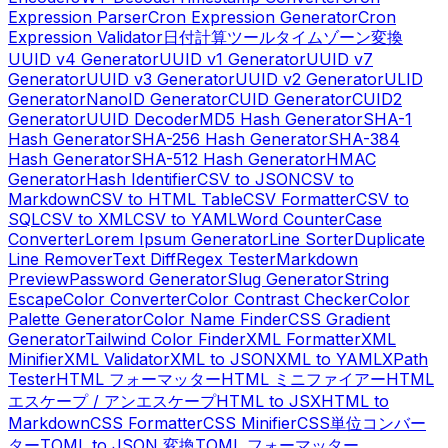
Expression Parser
Cron Expression Generator
Cron
Expression Validator
日付計算ツール
タイムゾーン変換
UUID v4 Generator
UUID v1 Generator
UUID v7
Generator
UUID v3 Generator
UUID v2 Generator
ULID
Generator
NanoID Generator
CUID Generator
CUID2
Generator
UUID Decoder
MD5 Hash Generator
SHA-1
Hash Generator
SHA-256 Hash Generator
SHA-384
Hash Generator
SHA-512 Hash Generator
HMAC
Generator
Hash Identifier
CSV to JSON
CSV to
Markdown
CSV to HTML Table
CSV Formatter
CSV to
SQL
CSV to XML
CSV to YAML
Word Counter
Case
Converter
Lorem Ipsum Generator
Line Sorter
Duplicate
Line Remover
Text Diff
Regex Tester
Markdown
Preview
Password Generator
Slug Generator
String
Escape
Color Converter
Color Contrast Checker
Color
Palette Generator
Color Name Finder
CSS Gradient
Generator
Tailwind Color Finder
XML Formatter
XML
Minifier
XML Validator
XML to JSON
XML to YAML
XPath
Tester
HTML フォーマッター
HTML ミニファイアー
HTML
エスケープ / アンエスケープ
HTML to JSX
HTML to
Markdown
CSS Formatter
CSS Minifier
CSS単位コンバー
ター
TOML to JSON 変換
TOML フォーマッター