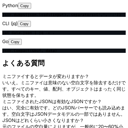
Python
Copy
json.dumps(json.loads(input), separators=(',', ':'))
CLI (jq)
Copy
cat data.json | jq -c .
Go
Copy
json.Compact(&buf, data)
よくある質問
ミニファイするとデータが変わりますか？
いいえ。ミニファイは意味のない空白文字を除去するだけで
す。すべてのキー、値、配列、オブジェクトはまったく同じ
状態を保ちます。
ミニファイされたJSONは有効なJSONですか？
はい、完全に有効です。どのJSONパーサーでも読み込めま
す。空白文字はJSONデータモデルの一部ではありません。
JSONはどれくらい小さくなりますか？
元のファイルの空白量によりますが、一般的に20〜60%小