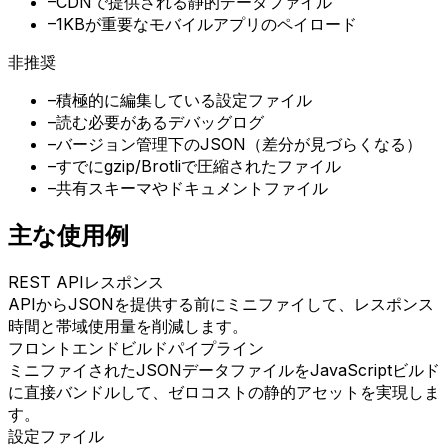
–
CDNで提供される静的データファイル
–
1KBが重要なモバイルアプリのペイロード
非推奨
–
積極的に編集している設定ファイル
–
読む必要があるデバッグログ
–
バージョン管理下のJSON（差分が見づらくなる）
–
すでにgzip/Brotliで圧縮されたファイル
–
共有スキーマやドキュメントファイル
主な使用例
REST APIレスポンス
APIからJSONを提供する前にミニファイして、レスポンス
時間と帯域使用量を削減します。
フロントエンドビルドパイプライン
ミニファイされたJSONデータファイルをJavaScriptビルド
に直接バンドルして、ゼロコストの静的アセットを実現しま
す。
設定ファイル