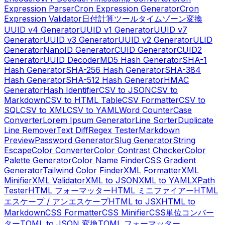
Expression Parser
Cron Expression Generator
Cron
Expression Validator
日付計算ツール
タイムゾーン変換
UUID v4 Generator
UUID v1 Generator
UUID v7
Generator
UUID v3 Generator
UUID v2 Generator
ULID
Generator
NanoID Generator
CUID Generator
CUID2
Generator
UUID Decoder
MD5 Hash Generator
SHA-1
Hash Generator
SHA-256 Hash Generator
SHA-384
Hash Generator
SHA-512 Hash Generator
HMAC
Generator
Hash Identifier
CSV to JSON
CSV to
Markdown
CSV to HTML Table
CSV Formatter
CSV to
SQL
CSV to XML
CSV to YAML
Word Counter
Case
Converter
Lorem Ipsum Generator
Line Sorter
Duplicate
Line Remover
Text Diff
Regex Tester
Markdown
Preview
Password Generator
Slug Generator
String
Escape
Color Converter
Color Contrast Checker
Color
Palette Generator
Color Name Finder
CSS Gradient
Generator
Tailwind Color Finder
XML Formatter
XML
Minifier
XML Validator
XML to JSON
XML to YAML
XPath
Tester
HTML フォーマッター
HTML ミニファイアー
HTML
エスケープ / アンエスケープ
HTML to JSX
HTML to
Markdown
CSS Formatter
CSS Minifier
CSS単位コンバー
ター
TOML to JSON 変換
TOML フォーマッター