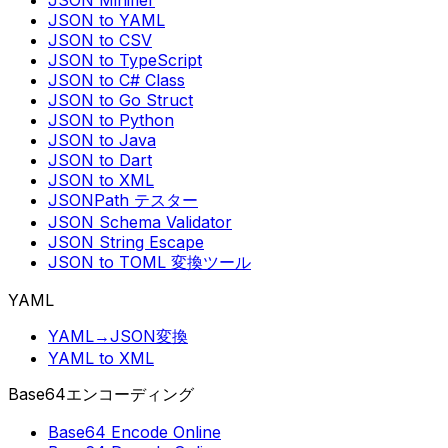
JSON Minifier
JSON to YAML
JSON to CSV
JSON to TypeScript
JSON to C# Class
JSON to Go Struct
JSON to Python
JSON to Java
JSON to Dart
JSON to XML
JSONPath テスター
JSON Schema Validator
JSON String Escape
JSON to TOML 変換ツール
YAML
YAML→JSON変換
YAML to XML
Base64エンコーディング
Base64 Encode Online