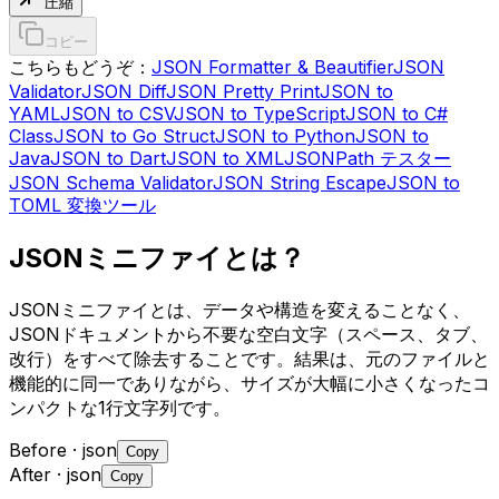
圧縮
コピー
こちらもどうぞ：
JSON Formatter & Beautifier
JSON
Validator
JSON Diff
JSON Pretty Print
JSON to
YAML
JSON to CSV
JSON to TypeScript
JSON to C#
Class
JSON to Go Struct
JSON to Python
JSON to
Java
JSON to Dart
JSON to XML
JSONPath テスター
JSON Schema Validator
JSON String Escape
JSON to
TOML 変換ツール
JSONミニファイとは？
JSONミニファイとは、データや構造を変えることなく、
JSONドキュメントから不要な空白文字（スペース、タブ、
改行）をすべて除去することです。結果は、元のファイルと
機能的に同一でありながら、サイズが大幅に小さくなったコ
ンパクトな1行文字列です。
Before
· json
Copy
After
· json
Copy