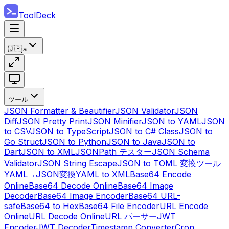
ToolDeck
🇯🇵
ja
ツール
JSON Formatter & Beautifier
JSON Validator
JSON
Diff
JSON Pretty Print
JSON Minifier
JSON to YAML
JSON
to CSV
JSON to TypeScript
JSON to C# Class
JSON to
Go Struct
JSON to Python
JSON to Java
JSON to
Dart
JSON to XML
JSONPath テスター
JSON Schema
Validator
JSON String Escape
JSON to TOML 変換ツール
YAML→JSON変換
YAML to XML
Base64 Encode
Online
Base64 Decode Online
Base64 Image
Decoder
Base64 Image Encoder
Base64 URL-
safe
Base64 to Hex
Base64 File Encoder
URL Encode
Online
URL Decode Online
URL パーサー
JWT
Encoder
JWT Decoder
Timestamp Converter
Cron