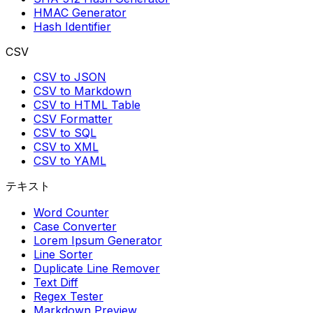
HMAC Generator
Hash Identifier
CSV
CSV to JSON
CSV to Markdown
CSV to HTML Table
CSV Formatter
CSV to SQL
CSV to XML
CSV to YAML
テキスト
Word Counter
Case Converter
Lorem Ipsum Generator
Line Sorter
Duplicate Line Remover
Text Diff
Regex Tester
Markdown Preview