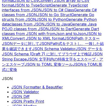
format
JSON to CSV
Convert JSON array to CSV
format
JSON to TypeScript
Generate TypeScript
interfaces from JSON
JSON to C# Class
Generate C#
classes from JSON
JSON to Go Struct
Generate Go
structs from JSON
JSON to Python
Generate Python
dataclasses from JSON
JSON to Java
Generate Java
POJO classes from JSON
JSON to Dart
Generate Dart
classes from JSON with fromJson and toJson
JSON to
XML
Convert JSON to XML format
JSONPath テスター
JSONデータに対してJSONPath式をテストし、一致した結
果を確認できます
JSON Schema Validator
JSON データを
JSON Schema (Draft 7) に対してブラウザ上で検証
JSON
String Escape
JSON 文字列内の特殊文字をエスケープ・ア
ンエスケープ
JSON to TOML 変換ツール
JSONをTOML形
式に変換
JSON
JSON Formatter & Beautifier
JSON Validator
JSON Diff
JSON Pretty Print