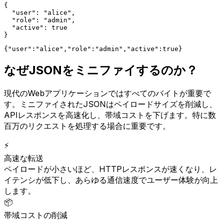
{

  "user": "alice",

  "role": "admin",

  "active": true

}
{"user":"alice","role":"admin","active":true}
なぜJSONをミニファイするのか？
現代のWebアプリケーションではすべてのバイトが重要で
す。ミニファイされたJSONはペイロードサイズを削減し、
APIレスポンスを高速化し、帯域コストを下げます。特に数
百万のリクエストを処理する場合に重要です。
⚡
高速な転送
ペイロードが小さいほど、HTTPレスポンスが速くなり、レ
イテンシが低下し、あらゆる通信速度でユーザー体験が向上
します。
📦
帯域コストの削減