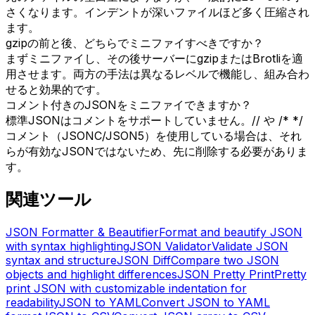
さくなります。インデントが深いファイルほど多く圧縮され
ます。
gzipの前と後、どちらでミニファイすべきですか？
まずミニファイし、その後サーバーにgzipまたはBrotliを適
用させます。両方の手法は異なるレベルで機能し、組み合わ
せると効果的です。
コメント付きのJSONをミニファイできますか？
標準JSONはコメントをサポートしていません。// や /* */
コメント（JSONC/JSON5）を使用している場合は、それ
らが有効なJSONではないため、先に削除する必要がありま
す。
関連ツール
JSON Formatter & Beautifier
Format and beautify JSON
with syntax highlighting
JSON Validator
Validate JSON
syntax and structure
JSON Diff
Compare two JSON
objects and highlight differences
JSON Pretty Print
Pretty
print JSON with customizable indentation for
readability
JSON to YAML
Convert JSON to YAML