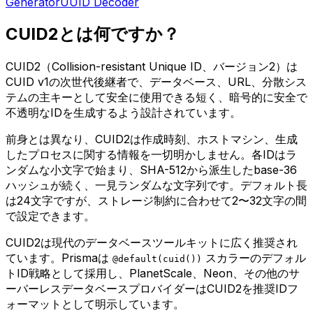
Generator
UUID Decoder
CUID2とは何ですか？
CUID2（Collision-resistant Unique ID、バージョン2）は
CUID v1の次世代後継者で、データベース、URL、分散シス
テムの主キーとして安全に使用できる短く、暗号的に安全で
不透明なIDを生成するよう設計されています。
前身とは異なり、CUID2は作成時刻、ホストマシン、生成
したプロセスに関する情報を一切明かしません。各IDはラ
ンダムな小文字で始まり、SHA-512から派生したbase-36
ハッシュが続く、一見ランダムな文字列です。デフォルト長
は24文字ですが、ストレージ制約に合わせて2〜32文字の間
で設定できます。
CUID2は現代のデータベースツールキットに広く推奨され
ています。Prismaは
スカラーのデフォル
@default(cuid())
トID戦略として採用し、PlanetScale、Neon、その他のサ
ーバーレスデータベースプロバイダーはCUID2を推奨IDフ
ォーマットとして明示しています。