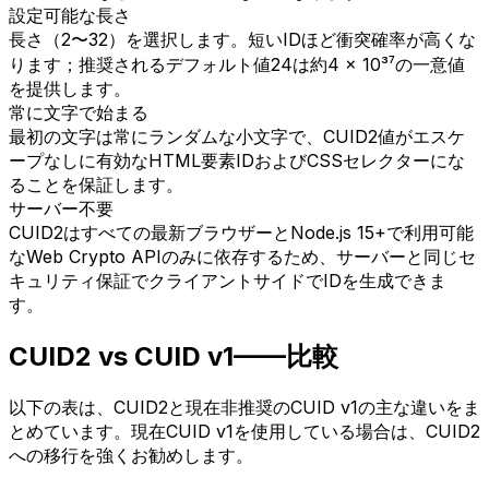
設定可能な長さ
長さ（2〜32）を選択します。短いIDほど衝突確率が高くな
ります；推奨されるデフォルト値24は約4 × 10³⁷の一意値
を提供します。
常に文字で始まる
最初の文字は常にランダムな小文字で、CUID2値がエスケ
ープなしに有効なHTML要素IDおよびCSSセレクターにな
ることを保証します。
サーバー不要
CUID2はすべての最新ブラウザーとNode.js 15+で利用可能
なWeb Crypto APIのみに依存するため、サーバーと同じセ
キュリティ保証でクライアントサイドでIDを生成できま
す。
CUID2 vs CUID v1——比較
以下の表は、CUID2と現在非推奨のCUID v1の主な違いをま
とめています。現在CUID v1を使用している場合は、CUID2
への移行を強くお勧めします。