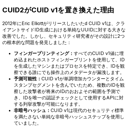
CUID2がCUID v1を置き換えた理由
2012年にEric Elliottがリリースしたいたd CUID v1は、クラ
イアントサイドID生成における単純なUUIDに対する大きな
改善でした。しかし、セキュリティ研究者がその設計に2つ
の根本的な問題を発見しました：
フィンガープリンティング：
すべてのCUID v1値に埋
め込まれたホストフィンガープリントを使用して、ID
を生成したマシンまたはプロセスを特定でき、IDを観
察できる誰にでも操作上のメタデータが漏洩します。
予測可能性：
CUID v1が単調増加カウンターとタイム
スタンプセグメントを含んでいたため、複数のIDを観
察した攻撃者が将来のIDのおおよその範囲を予測で
き、IDを唯一の認証チェックとして使用するAPIに対
する列挙攻撃が可能になります。
非暗号ハッシュ：
CUID v1は現代のセキュリティ標準
を満たさない単純な非暗号ハッシュステップを使用し
ていました。