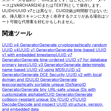
ースはVARCHAR(24)またはTEXT列として保存します。
ULIDやUUID v7とは異なり、CUID2値は時間順ではないた
め、挿入順スキャンに大きく依存するクエリがある場合はソ
ート可能な代替案を好むかもしれません。
関連ツール
UUID v4 Generator
Generate cryptographically random
UUID v4
UUID v1 Generator
Generate time-based UUID
v1 with embedded timestamp
UUID v7
Generator
Generate time-ordered UUID v7 for database
primary keys
UUID v3 Generator
Generate deterministic
name-based UUID v3 using MD5
UUID v2
Generator
Generate DCE Security UUID v2 with local
domain and ID
ULID Generator
Generate
lexicographically sortable unique IDs
NanoID
Generator
Generate tiny URL-safe unique IDs with
customizable alphabet
CUID Generator
Generate
collision-resistant unique IDs (CUID v1)
UUID
Decoder
Decode and inspect UUID structure, version,
and embedded data