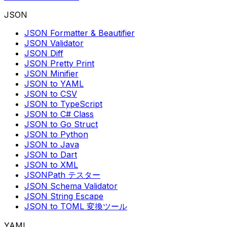
JSON
JSON Formatter & Beautifier
JSON Validator
JSON Diff
JSON Pretty Print
JSON Minifier
JSON to YAML
JSON to CSV
JSON to TypeScript
JSON to C# Class
JSON to Go Struct
JSON to Python
JSON to Java
JSON to Dart
JSON to XML
JSONPath テスター
JSON Schema Validator
JSON String Escape
JSON to TOML 変換ツール
YAML