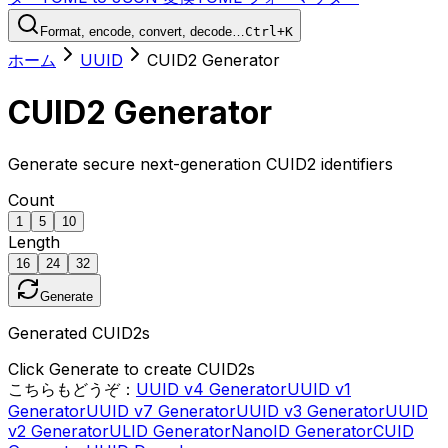
Format, encode, convert, decode…
Ctrl+K
ホーム
UUID
CUID2 Generator
CUID2 Generator
Generate secure next-generation CUID2 identifiers
Count
1
5
10
Length
16
24
32
Generate
Generated CUID2s
Click Generate to create CUID2s
こちらもどうぞ：
UUID v4 Generator
UUID v1
Generator
UUID v7 Generator
UUID v3 Generator
UUID
v2 Generator
ULID Generator
NanoID Generator
CUID