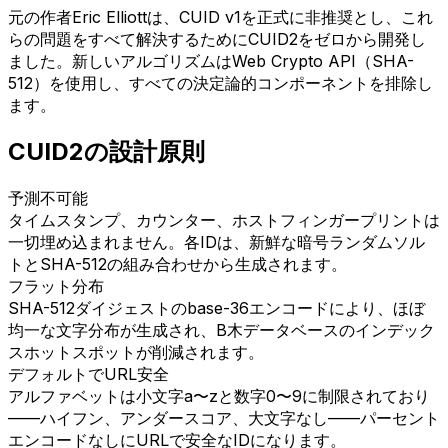
元の作者Eric Elliottは、CUID v1を正式に非推奨とし、これ
らの問題をすべて解決するためにCUID2をゼロから開発し
ました。新しいアルゴリズムはWeb Crypto API（SHA-
512）を使用し、すべての決定論的コンポーネントを排除し
ます。
CUID2の設計原則
予測不可能
タイムスタンプ、カウンター、ホストフィンガープリントは
一切埋め込まれません。各IDは、新鮮な暗号ランダムソル
トとSHA-512の組み合わせから生成されます。
フラット分布
SHA-512ダイジェストのbase-36エンコードにより、ほぼ
均一な文字分布が生成され、B木データベースのインデック
スホットスポットが削減されます。
デフォルトでURL安全
アルファベットは小文字a〜zと数字0〜9に制限されており
——ハイフン、アンダースコア、大文字なし——パーセント
エンコードなしにURLで安全なIDになります。