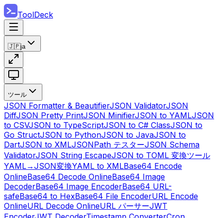
ToolDeck
🇯🇵
ja
ツール
JSON Formatter & Beautifier
JSON Validator
JSON
Diff
JSON Pretty Print
JSON Minifier
JSON to YAML
JSON
to CSV
JSON to TypeScript
JSON to C# Class
JSON to
Go Struct
JSON to Python
JSON to Java
JSON to
Dart
JSON to XML
JSONPath テスター
JSON Schema
Validator
JSON String Escape
JSON to TOML 変換ツール
YAML→JSON変換
YAML to XML
Base64 Encode
Online
Base64 Decode Online
Base64 Image
Decoder
Base64 Image Encoder
Base64 URL-
safe
Base64 to Hex
Base64 File Encoder
URL Encode
Online
URL Decode Online
URL パーサー
JWT
Encoder
JWT Decoder
Timestamp Converter
Cron