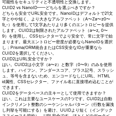
可能性をセキュリティと不透明性と交換します。
CUID2 vs NanoID——どちらを選ぶべきですか？
どちらも安全でURL安全です。NanoIDはデフォルトで21文
字とやや短く、より大きなアルファベット（A〜Za〜z0〜
9_-）を使用して1文字あたりより多くのエントロピーを提供
します。CUID2は制限されたアルファベット（a〜z, 0〜
9）を使用し、CSSセレクターでより安全で、常に文字で始
まります。最大エントロピー密度が必要ならNanoIDを選択
し；Prisma/ORM統合またはCSS安全なIDが重要なら
CUID2を選択してください。
CUID2はURL安全ですか？
はい。CUID2は小文字（a〜z）と数字（0〜9）のみを使用
します。ハイフン、アンダースコア、プラス記号、スラッシ
ュ、等号を含まないため、エンコードなしにURL、HTML
id属性、CSSセレクター、ファイル名に直接埋め込むことが
できます。
CUID2をデータベースの主キーとして使用できますか？
はい、これは主要なユースケースの1つです。CUID2は自動
インクリメント整数のシーケンシャルパターン（行数を漏洩
し列挙を可能にする）を避け、UUIDより短く（インデック
ススペースを節約）、URL安全です。ほとんどのデータベ