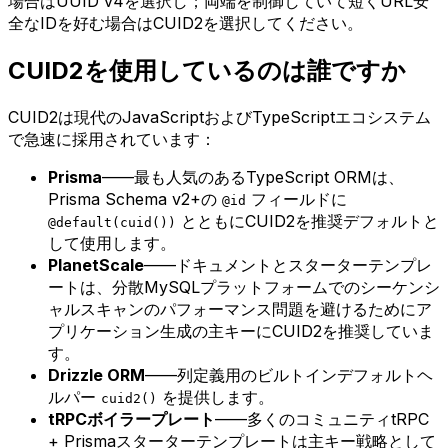
場合はUUID v4を選択し；両端を制御していて短くURL安
全なIDを好む場合はCUID2を選択してください。
CUID2を使用しているのは誰ですか
CUID2は現代のJavaScriptおよびTypeScriptエコシステム
で急速に採用されています：
Prisma
——最も人気のあるTypeScript ORMは、
Prisma Schema v2+の
フィールドに
@id
とともにCUID2を推奨デフォルトと
@default(cuid())
して使用します。
PlanetScale
——ドキュメントとスターターテンプレ
ートは、分散MySQLプラットフォームでのシーケンシ
ャルスキャンのパフォーマンス問題を避けるためにア
プリケーション生成の主キーにCUID2を推奨していま
す。
Drizzle ORM
——列定義用のビルトインデフォルトヘ
ルパー
を提供します。
cuid2()
tRPCボイラープレート
——多くのコミュニティtRPC
+ Prismaスターターテンプレートは主キー戦略として