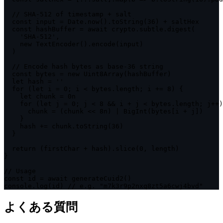
  // SHA-512 of timestamp + salt

  const input = Date.now().toString(36) + saltHex

  const hashBuffer = await crypto.subtle.digest(

    'SHA-512',

    new TextEncoder().encode(input)

  )

  // Encode hash bytes as base-36 string

  const bytes = new Uint8Array(hashBuffer)

  let hash = ''

  for (let i = 0; i < bytes.length; i += 8) {

    let chunk = 0n

    for (let j = 0; j < 8 && i + j < bytes.length; j++)
      chunk = (chunk << 8n) | BigInt(bytes[i + j])

    }

    hash += chunk.toString(36)

  }

  return (firstChar + hash).slice(0, length)

}

// Usage

const id = await generateCuid2()

console.log(id) // e.g. "m7k3r9p2nxq8zt5a6cwj4bvd"
よくある質問