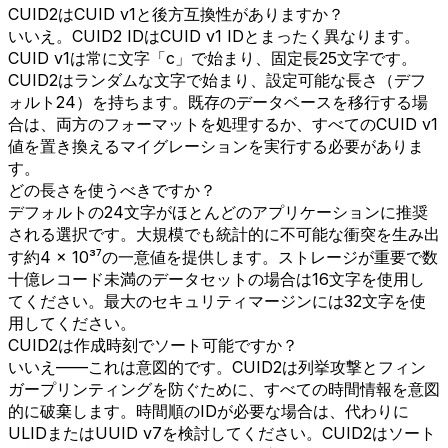
CUID2はCUID v1と後方互換性がありますか？
いいえ。CUID2 IDはCUID v1 IDとまったく異なります。
CUID v1は常に文字「c」で始まり、固定長25文字です。
CUID2はランダムな文字で始まり、設定可能な長さ（デフ
ォルト24）を持ちます。既存のデータベースを移行する場
合は、両方のフォーマットを処理するか、すべてのCUID v1
値を置き換えるマイグレーションを実行する必要がありま
す。
どの長さを使うべきですか？
デフォルトの24文字がほとんどのアプリケーションに推奨
される選択です。大規模でも統計的に不可能な衝突を生み出
す約4 × 10³⁷の一意値を提供します。ストレージが重要で数
十億レコード未満のデータセットの場合は16文字を使用し
てください。最大のセキュリティマージンには32文字を使
用してください。
CUID2は作成時刻でソート可能ですか？
いいえ——これは意図的です。CUID2は列挙攻撃とフィン
ガープリンティングを防ぐために、すべての時間情報を意図
的に破棄します。時間順のIDが必要な場合は、代わりに
ULIDまたはUUID v7を検討してください。CUID2はソート