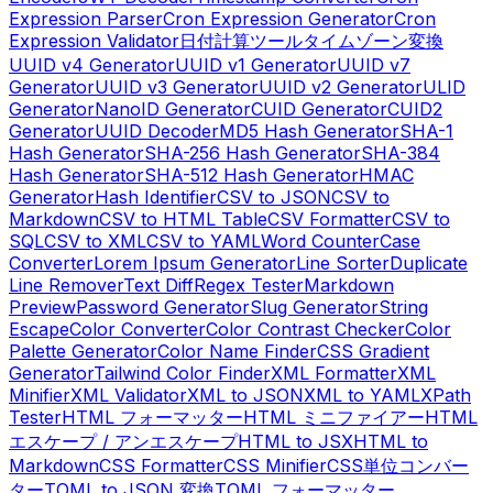
Expression Parser
Cron Expression Generator
Cron
Expression Validator
日付計算ツール
タイムゾーン変換
UUID v4 Generator
UUID v1 Generator
UUID v7
Generator
UUID v3 Generator
UUID v2 Generator
ULID
Generator
NanoID Generator
CUID Generator
CUID2
Generator
UUID Decoder
MD5 Hash Generator
SHA-1
Hash Generator
SHA-256 Hash Generator
SHA-384
Hash Generator
SHA-512 Hash Generator
HMAC
Generator
Hash Identifier
CSV to JSON
CSV to
Markdown
CSV to HTML Table
CSV Formatter
CSV to
SQL
CSV to XML
CSV to YAML
Word Counter
Case
Converter
Lorem Ipsum Generator
Line Sorter
Duplicate
Line Remover
Text Diff
Regex Tester
Markdown
Preview
Password Generator
Slug Generator
String
Escape
Color Converter
Color Contrast Checker
Color
Palette Generator
Color Name Finder
CSS Gradient
Generator
Tailwind Color Finder
XML Formatter
XML
Minifier
XML Validator
XML to JSON
XML to YAML
XPath
Tester
HTML フォーマッター
HTML ミニファイアー
HTML
エスケープ / アンエスケープ
HTML to JSX
HTML to
Markdown
CSS Formatter
CSS Minifier
CSS単位コンバー
ター
TOML to JSON 変換
TOML フォーマッター