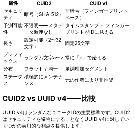
属性
CUID2
CUID v1
セキュリ
非暗号（フィンガープリント
暗号（SHA-512）
ティ
ベース）
予測可能
不透明——メタデ
タイムスタンプ + フィンガー
性
ータ漏洩なし
プリントがIDに見える
設定可能（2〜32
長さ
固定25文字
文字）
プレフィ
ランダム文字a〜z
常に「c」で始まる
ックス
分布
フラット / 均一
単調増加セグメント
ステータ
積極的にメンテナ
元の作者により非推奨
ス
ンス
CUID2 vs UUID v4——比較
UUID v4はランダムなユニークIDの主要標準です。CUID2
はセキュリティを犠牲にすることなくUUID v4に対してい
くつかの実用的な利点を提供します。