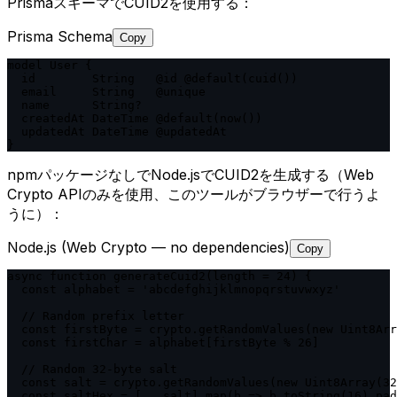
PrismaスキーマでCUID2を使用する：
Prisma Schema
Copy
model User {

  id        String   @id @default(cuid())

  email     String   @unique

  name      String?

  createdAt DateTime @default(now())

  updatedAt DateTime @updatedAt

}
npmパッケージなしでNode.jsでCUID2を生成する（Web
Crypto APIのみを使用、このツールがブラウザーで行うよ
うに）：
Node.js (Web Crypto — no dependencies)
Copy
async function generateCuid2(length = 24) {

  const alphabet = 'abcdefghijklmnopqrstuvwxyz'

  // Random prefix letter

  const firstByte = crypto.getRandomValues(new Uint8Arr
  const firstChar = alphabet[firstByte % 26]

  // Random 32-byte salt

  const salt = crypto.getRandomValues(new Uint8Array(32
  const saltHex = [...salt].map(b => b.toString(16).pad