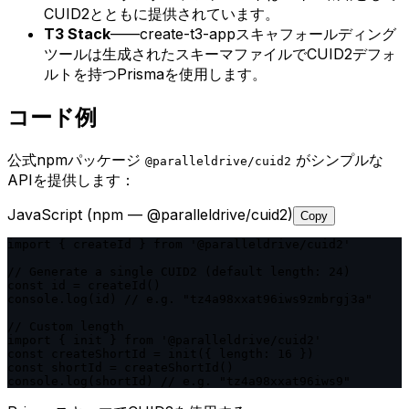
CUID2とともに提供されています。
T3 Stack
——create-t3-appスキャフォールディング
ツールは生成されたスキーマファイルでCUID2デフォ
ルトを持つPrismaを使用します。
コード例
公式npmパッケージ
がシンプルな
@paralleldrive/cuid2
APIを提供します：
JavaScript (npm — @paralleldrive/cuid2)
Copy
import { createId } from '@paralleldrive/cuid2'

// Generate a single CUID2 (default length: 24)

const id = createId()

console.log(id) // e.g. "tz4a98xxat96iws9zmbrgj3a"

// Custom length

import { init } from '@paralleldrive/cuid2'

const createShortId = init({ length: 16 })

const shortId = createShortId()

console.log(shortId) // e.g. "tz4a98xxat96iws9"