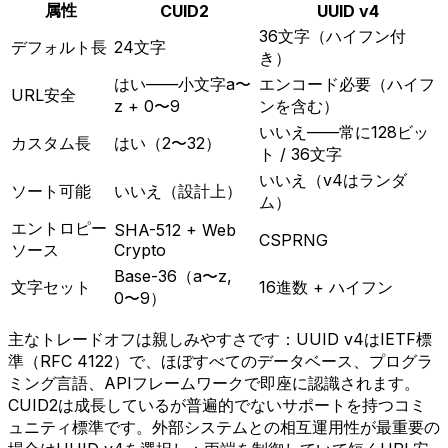
属性
CUID2
UUID v4
36文字（ハイフン付
デフォルト長
24文字
き）
はい——小文字a〜
エンコード必要（ハイフ
URL安全
z + 0〜9
ンを含む）
いいえ——常に128ビッ
カスタム長
はい（2〜32）
ト / 36文字
いいえ（v4はランダ
ソート可能
いいえ（設計上）
ム）
エントロピー
SHA-512 + Web
CSPRNG
ソース
Crypto
Base-36（a〜z,
文字セット
16進数 + ハイフン
0〜9）
主なトレードオフは親しみやすさです：UUID v4はIETF標
準（RFC 4122）で、ほぼすべてのデータベース、プログラ
ミング言語、APIフレームワークで即座に認識されます。
CUID2は成長しているが普遍的でないサポートを持つコミ
ュニティ標準です。外部システムとの相互運用性が最重要の