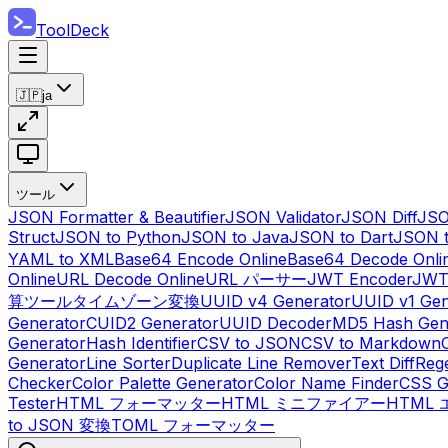
ToolDeck
🇯🇵
ja
ツール
JSON Formatter & Beautifier
JSON Validator
JSON Diff
JSO
Struct
JSON to Python
JSON to Java
JSON to Dart
JSON 
YAML to XML
Base64 Encode Online
Base64 Decode Onli
Online
URL Decode Online
URL パーサー
JWT Encoder
JWT
算ツール
タイムゾーン変換
UUID v4 Generator
UUID v1 Gen
Generator
CUID2 Generator
UUID Decoder
MD5 Hash Gen
Generator
Hash Identifier
CSV to JSON
CSV to Markdown
Generator
Line Sorter
Duplicate Line Remover
Text Diff
Reg
Checker
Color Palette Generator
Color Name Finder
CSS G
Tester
HTML フォーマッター
HTML ミニファイアー
HTML
to JSON 変換
TOML フォーマッター