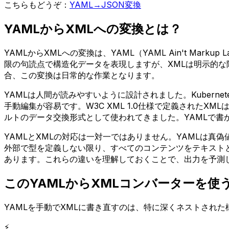
こちらもどうぞ：
YAML→JSON変換
YAMLからXMLへの変換とは？
YAMLからXMLへの変換は、YAML（YAML Ain't Markup
限の句読点で構造化データを表現しますが、XMLは明示的な
合、この変換は日常的な作業となります。
YAMLは人間が読みやすいように設計されました。Kubernetes、
手動編集が容易です。W3C XML 1.0仕様で定義された
ルトのデータ交換形式として使われてきました。YAMLで書
YAMLとXMLの対応は一対一ではありません。YAMLは真偽
外部で型を定義しない限り、すべてのコンテンツをテキストと
あります。これらの違いを理解しておくことで、出力を予測
このYAMLからXMLコンバーターを使
YAMLを手動でXMLに書き直すのは、特に深くネストされ
⚡