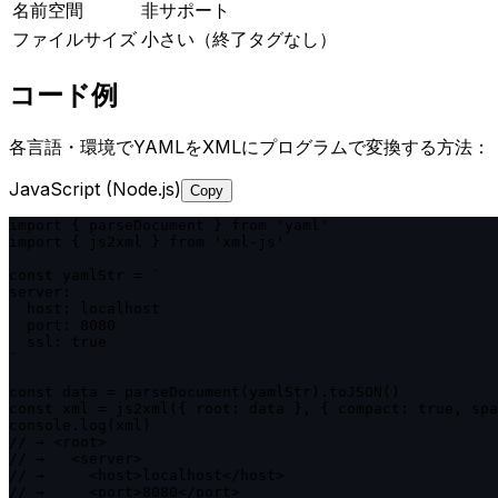
名前空間
非サポート
ファイルサイズ
小さい（終了タグなし）
コード例
各言語・環境でYAMLをXMLにプログラムで変換する方法：
JavaScript (Node.js)
Copy
import { parseDocument } from 'yaml'

import { js2xml } from 'xml-js'

const yamlStr = `

server:

  host: localhost

  port: 8080

  ssl: true

`

const data = parseDocument(yamlStr).toJSON()

const xml = js2xml({ root: data }, { compact: true, spa
console.log(xml)

// → <root>

// →   <server>

// →     <host>localhost</host>

// →     <port>8080</port>
