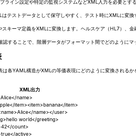
enkinsパイプライン設定や特定の監視システムなどXML入力を必要
AMLはテストデータとして保守しやすく、テスト時にXMLに変
定やスキーマ定義をXMLに変換します。ヘルスケア（HL7）、
て確認することで、階層データがフォーマット間でどのように
表
の表は各YAML構造がXMLの等価表現にどのように変換される
。
XML出力
Alice</name>
pple</item><item>banana</item>
<name>Alice</name></user>
ng>hello world</greeting>
>42</count>
>true</active>