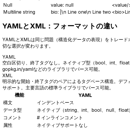
Null
value: null
<value/
Multiline string
bio: |\n Line one\n Line two
<bio>Li
YAMLとXML：フォーマットの違い
YAMLとXMLは同じ問題（構造化データの表現）をトレー
切な選択が変わります。
YAML
空白区切り、終了タグなし。ネイティブ型（bool、int、flo
gopkg.in/yamlなどのライブラリでパース可能。
XML
明示的な開始・終了タグのペアによるタグベース構造。デフ
サポート。主要言語の標準ライブラリでパース可能。
機能
YAML
構文
インデントベース
データ型
ネイティブ（string、int、bool、null、floa
コメント
# インラインコメント
属性
ネイティブサポートなし