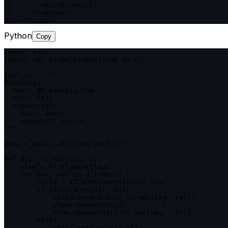
// →     <ssl>true</ssl>

// →   </server>

// → </root>
Python
Copy
import yaml

import xml.etree.ElementTree as ET

yaml_str = """

database:

  host: db.example.com

  port: 5432

  credentials:

    user: admin

    password: secret

"""

data = yaml.safe_load(yaml_str)

def dict_to_xml(tag, d):

    elem = ET.Element(tag)

    for key, val in d.items():

        child = ET.SubElement(elem, key)

        if isinstance(val, dict):

            child.extend(dict_to_xml(key, val))

            elem.remove(child)

            elem.append(dict_to_xml(key, val))

        else:

            child.text = str(val)
