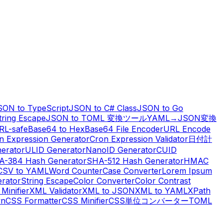
SON to TypeScript
JSON to C# Class
JSON to Go
ring Escape
JSON to TOML 変換ツール
YAML→JSON変換
RL-safe
Base64 to Hex
Base64 File Encoder
URL Encode
n Expression Generator
Cron Expression Validator
日付計
erator
ULID Generator
NanoID Generator
CUID
A-384 Hash Generator
SHA-512 Hash Generator
HMAC
CSV to YAML
Word Counter
Case Converter
Lorem Ipsum
erator
String Escape
Color Converter
Color Contrast
Minifier
XML Validator
XML to JSON
XML to YAML
XPath
wn
CSS Formatter
CSS Minifier
CSS単位コンバーター
TOML