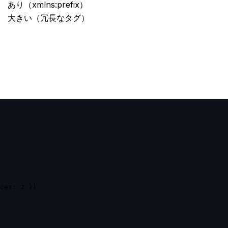
あり（xmlns:prefix）
大きい（冗長なタグ）
ces: 2 })
