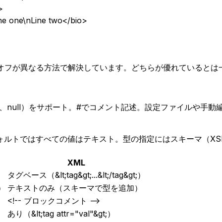
>
ne one\nLine two</bio>
ドオフが異なる方法で解決しています。どちらが優れていると
at、null）をサポート。#でコメント記述。設定ファイルや手動編
ォルトではすべての値はテキスト。型の指定にはスキーマ（XS
XML
タグベース（&lt;tag&gt;...&lt;/tag&gt;）
t）
テキストのみ（スキーマで型を追加）
<!-- ブロックコメント -->
あり（&lt;tag attr="val"&gt;）