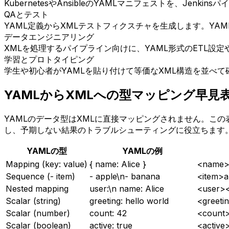
KubernetesやAnsibleのYAMLマニフェストを、J
QAとテスト
YAML定義からXMLテストフィクスチャを生成します。Y
データエンジニアリング
XMLを処理するパイプライン向けに、YAML形式のETL設
学習とプロトタイピング
学生や初心者がYAMLを貼り付けて等価なXML構造を並べ
YAMLからXMLへの型マッピング早見
YAMLのデータ型はXMLに直接マッピングされません。こ
し、予期しない結果のトラブルシューティングに役立ちます
YAMLの型
YAMLの例
Mapping (key: value)
{ name: Alice }
<name>
Sequence (- item)
- apple\n- banana
<item>a
Nested mapping
user:\n name: Alice
<user>
Scalar (string)
greeting: hello world
<greeti
Scalar (number)
count: 42
<count
Scalar (boolean)
active: true
<active