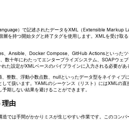
 Language）で記述されたデータをXML（Extensible Ma
階層を持つ開始タグと終了タグを使用します。XMLを受け取る
Ansible、Docker Compose、GitHub Actio
XMLは、数十年にわたってエンタープライズシステム、SOAP
かれた設定がXMLベースのパイプラインに入力される必要があ
値、整数、浮動小数点数、nullといったデータ型をネイティブ
して扱います。YAMLのシーケンス（リスト）にはXMLの
し予期しない結果を避けることができます。
う理由
た構造では手間がかかりミスが生じやすい作業です。このコン