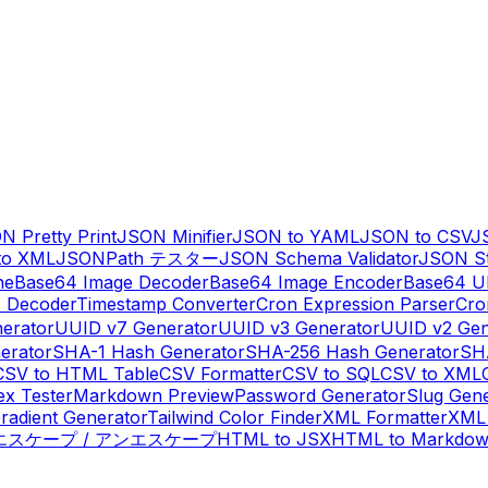
N Pretty Print
JSON Minifier
JSON to YAML
JSON to CSV
J
to XML
JSONPath テスター
JSON Schema Validator
JSON St
ne
Base64 Image Decoder
Base64 Image Encoder
Base64 U
 Decoder
Timestamp Converter
Cron Expression Parser
Cro
erator
UUID v7 Generator
UUID v3 Generator
UUID v2 Gen
erator
SHA-1 Hash Generator
SHA-256 Hash Generator
SH
CSV to HTML Table
CSV Formatter
CSV to SQL
CSV to XML
ex Tester
Markdown Preview
Password Generator
Slug Gen
radient Generator
Tailwind Color Finder
XML Formatter
XML 
 エスケープ / アンエスケープ
HTML to JSX
HTML to Markdo