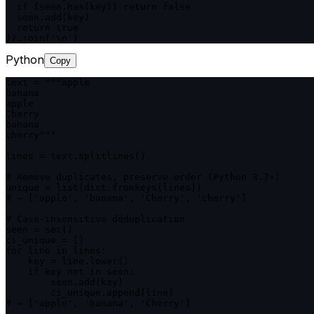
  if (seen.has(key)) return false

  seen.add(key)

  return true

}).join('\n')
Python
Copy
text = """apple

banana

apple

Cherry

banana

cherry"""

lines = text.splitlines()

# Remove duplicates, preserve order (Python 3.7+)

unique = list(dict.fromkeys(lines))

# → ['apple', 'banana', 'Cherry', 'cherry']

# Case-insensitive deduplication

seen = set()

ci_unique = []

for line in lines:

    key = line.lower()

    if key not in seen:

        seen.add(key)

        ci_unique.append(line)

# → ['apple', 'banana', 'Cherry']
