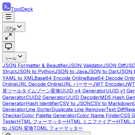
ToolDeck
🇯🇵
ja
ツール
JSON Formatter & Beautifier
JSON Validator
JSON Diff
JSO
Struct
JSON to Python
JSON to Java
JSON to Dart
JSON 
YAML to XML
Base64 Encode Online
Base64 Decode Onli
Online
URL Decode Online
URL パーサー
JWT Encoder
JWT
算ツール
タイムゾーン変換
UUID v4 Generator
UUID v1 Gen
Generator
CUID2 Generator
UUID Decoder
MD5 Hash Gen
Generator
Hash Identifier
CSV to JSON
CSV to Markdown
Generator
Line Sorter
Duplicate Line Remover
Text Diff
Reg
Checker
Color Palette Generator
Color Name Finder
CSS G
Tester
HTML フォーマッター
HTML ミニファイアー
HTML
to JSON 変換
TOML フォーマッター