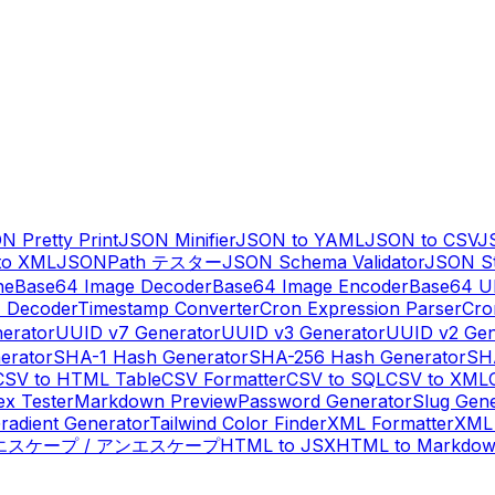
N Pretty Print
JSON Minifier
JSON to YAML
JSON to CSV
J
to XML
JSONPath テスター
JSON Schema Validator
JSON St
ne
Base64 Image Decoder
Base64 Image Encoder
Base64 U
 Decoder
Timestamp Converter
Cron Expression Parser
Cro
erator
UUID v7 Generator
UUID v3 Generator
UUID v2 Gen
erator
SHA-1 Hash Generator
SHA-256 Hash Generator
SH
CSV to HTML Table
CSV Formatter
CSV to SQL
CSV to XML
ex Tester
Markdown Preview
Password Generator
Slug Gen
radient Generator
Tailwind Color Finder
XML Formatter
XML 
 エスケープ / アンエスケープ
HTML to JSX
HTML to Markdo