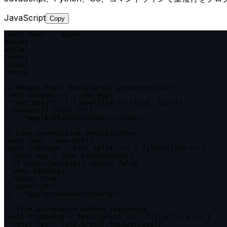
JavaScript
Copy
const text = `apple

banana

apple

Cherry

banana

cherry`

// Remove exact duplicates, preserve order

const unique = [...new Map(

  text.split('\n').map(line => [line, line])

).values()].join('\n')

// → "apple\nbanana\nCherry\ncherry"

// Case-insensitive deduplication

const seen = new Set()

const ciUnique = text.split('\n').filter(line => {

  const key = line.toLowerCase()

  if (seen.has(key)) return false

  seen.add(key)

  return true

}).join('\n')

// → "apple\nbanana\nCherry"

// Trim whitespace before comparing

const trimDedup = text.split('\n').filter(line => {

  const key = line.trim().toLowerCase()
