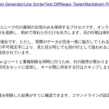
um Generator
Line Sorter
Text Diff
Regex Tester
Markdown P
各ユニーク行の最初の出現のみを保持するプロセスです。オン
出行を追跡し、初めて現れた行だけを出力します。元の行順は保
る場合です。ただし、実際のデータが完全一致に協力してくれ
の不可視文字により、見た目が同じでも別の行として扱われる
提供されています。
t -u はソートと重複削除を同時に行うため、行の順序が変わります
をセットに追加し、キーが既に存在する行はスキップします。この
複を削除した結果がすぐに確認できます。コマンドラインの設