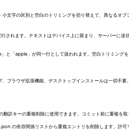
・小文字の区別と空白のトリミングを切り替えて、異なるオプ
ウザ内で実行されます。テキストはデバイス上に留まり、サーバー
e」と「apple」が同一行として扱われます。空白トリミン
プ、ブラウザ拡張機能、デスクトップインストールは一切不要
、i18n の翻訳キーの重複削除に使用できます。コミット前に重
le、package.json の依存関係リストから重複エントリを削除