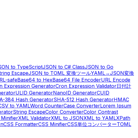
SON to TypeScript
JSON to C# Class
JSON to Go
ring Escape
JSON to TOML 変換ツール
YAML→JSON変換
RL-safe
Base64 to Hex
Base64 File Encoder
URL Encode
n Expression Generator
Cron Expression Validator
日付計
erator
ULID Generator
NanoID Generator
CUID
A-384 Hash Generator
SHA-512 Hash Generator
HMAC
CSV to YAML
Word Counter
Case Converter
Lorem Ipsum
erator
String Escape
Color Converter
Color Contrast
Minifier
XML Validator
XML to JSON
XML to YAML
XPath
wn
CSS Formatter
CSS Minifier
CSS単位コンバーター
TOML