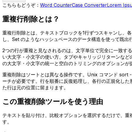
こちらもどうぞ：
Word Counter
Case Converter
Lorem Ips
重複行削除とは？
重複行削除とは、テキストブロックを1行ずつスキャンし、
し、Set のようなハッシュベースのデータ構造を使って既
2つの行が重複と見なされるのは、文字単位で完全に一致す
い大文字・小文字の使い方、タブやキャリッジリターンなど
の大文字・小文字の統一と空白のトリミングのオプションが
重複削除はソートとは異なる操作です。Unix コマンド sor
ーチが必要です。行を順番に反復処理し、各行の正規化した形式
た行は元の位置に留まります。
この重複削除ツールを使う理由
テキストを貼り付け、比較オプションを選択するだけで、重
す。