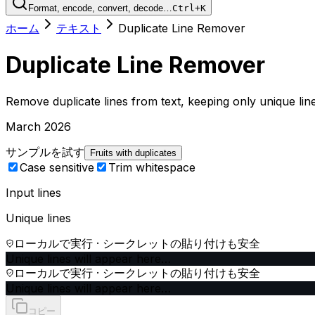
Format, encode, convert, decode…
Ctrl+K
ホーム
テキスト
Duplicate Line Remover
Duplicate Line Remover
Remove duplicate lines from text, keeping only unique lin
March 2026
サンプルを試す
Fruits with duplicates
Case sensitive
Trim whitespace
Input lines
Unique lines
ローカルで実行 · シークレットの貼り付けも安全
Unique lines will appear here…
ローカルで実行 · シークレットの貼り付けも安全
Unique lines will appear here…
コピー