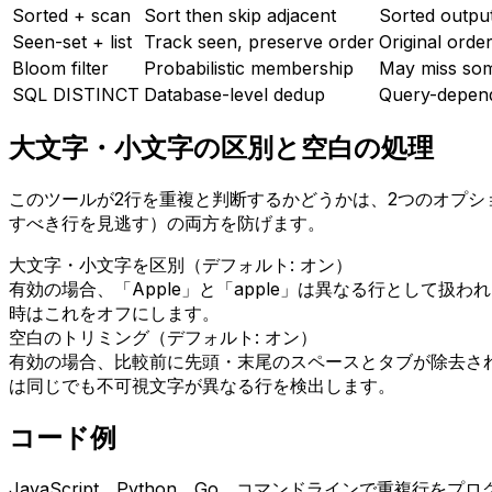
Sorted + scan
Sort then skip adjacent
Sorted outpu
Seen-set + list
Track seen, preserve order
Original orde
Bloom filter
Probabilistic membership
May miss so
SQL DISTINCT
Database-level dedup
Query-depen
大文字・小文字の区別と空白の処理
このツールが2行を重複と判断するかどうかは、2つのオプ
すべき行を見逃す）の両方を防げます。
大文字・小文字を区別（デフォルト: オン）
有効の場合、「Apple」と「apple」は異なる行として
時はこれをオフにします。
空白のトリミング（デフォルト: オン）
有効の場合、比較前に先頭・末尾のスペースとタブが除去さ
は同じでも不可視文字が異なる行を検出します。
コード例
JavaScript、Python、Go、コマンドラインで重