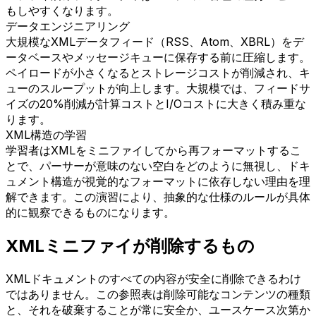
もしやすくなります。
データエンジニアリング
大規模なXMLデータフィード（RSS、Atom、XBRL）をデ
ータベースやメッセージキューに保存する前に圧縮します。
ペイロードが小さくなるとストレージコストが削減され、キ
ューのスループットが向上します。大規模では、フィードサ
イズの20%削減が計算コストとI/Oコストに大きく積み重な
ります。
XML構造の学習
学習者はXMLをミニファイしてから再フォーマットするこ
とで、パーサーが意味のない空白をどのように無視し、ドキ
ュメント構造が視覚的なフォーマットに依存しない理由を理
解できます。この演習により、抽象的な仕様のルールが具体
的に観察できるものになります。
XMLミニファイが削除するもの
XMLドキュメントのすべての内容が安全に削除できるわけ
ではありません。この参照表は削除可能なコンテンツの種類
と、それを破棄することが常に安全か、ユースケース次第か