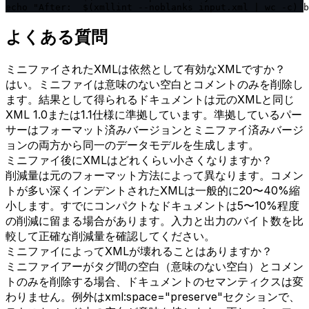
echo "After:  $(xmllint --noblanks input.xml | wc -c) b
よくある質問
ミニファイされたXMLは依然として有効なXMLですか？
はい。ミニファイは意味のない空白とコメントのみを削除し
ます。結果として得られるドキュメントは元のXMLと同じ
XML 1.0または1.1仕様に準拠しています。準拠しているパー
サーはフォーマット済みバージョンとミニファイ済みバージ
ョンの両方から同一のデータモデルを生成します。
ミニファイ後にXMLはどれくらい小さくなりますか？
削減量は元のフォーマット方法によって異なります。コメン
トが多い深くインデントされたXMLは一般的に20〜40%縮
小します。すでにコンパクトなドキュメントは5〜10%程度
の削減に留まる場合があります。入力と出力のバイト数を比
較して正確な削減量を確認してください。
ミニファイによってXMLが壊れることはありますか？
ミニファイアーがタグ間の空白（意味のない空白）とコメン
トのみを削除する場合、ドキュメントのセマンティクスは変
わりません。例外はxml:space="preserve"セクションで、