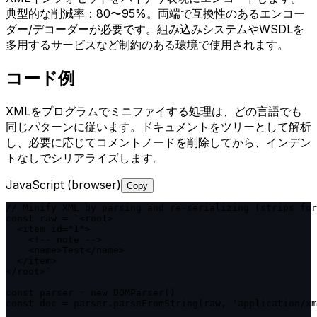
典型的な削減率：80〜95%。両端で互換性のあるエンコー
ダー/デコーダーが必要です。組み込みシステムやWSDLを
多用するサービスなど制約のある環境で使用されます。
コード例
XMLをプログラムでミニファイする処理は、どの言語でも
同じパターンに従います。ドキュメントをツリーとして解析
し、必要に応じてコメントノードを削除してから、インデン
トなしでシリアライズします。
JavaScript (browser)
Copy
// Minify XML by parsing and re-serializing (strips for
const raw = `<root>

  <item id="1">

    <!-- note -->

    <name>Test</name>

  </item>

</root>`

const parser = new DOMParser()

const doc = parser.parseFromString(raw, 'application/xm