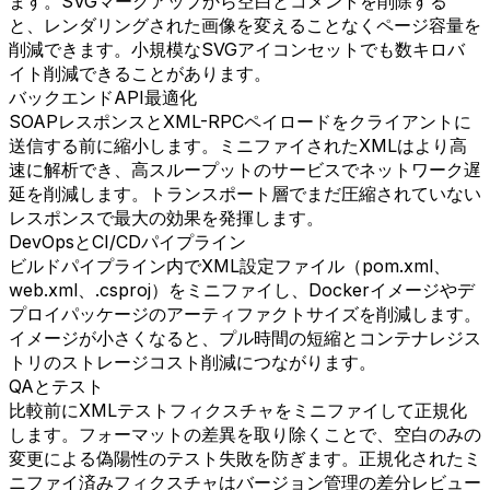
ます。SVGマークアップから空白とコメントを削除する
と、レンダリングされた画像を変えることなくページ容量を
削減できます。小規模なSVGアイコンセットでも数キロバ
イト削減できることがあります。
バックエンドAPI最適化
SOAPレスポンスとXML-RPCペイロードをクライアントに
送信する前に縮小します。ミニファイされたXMLはより高
速に解析でき、高スループットのサービスでネットワーク遅
延を削減します。トランスポート層でまだ圧縮されていない
レスポンスで最大の効果を発揮します。
DevOpsとCI/CDパイプライン
ビルドパイプライン内でXML設定ファイル（pom.xml、
web.xml、.csproj）をミニファイし、Dockerイメージやデ
プロイパッケージのアーティファクトサイズを削減します。
イメージが小さくなると、プル時間の短縮とコンテナレジス
トリのストレージコスト削減につながります。
QAとテスト
比較前にXMLテストフィクスチャをミニファイして正規化
します。フォーマットの差異を取り除くことで、空白のみの
変更による偽陽性のテスト失敗を防ぎます。正規化されたミ
ニファイ済みフィクスチャはバージョン管理の差分レビュー