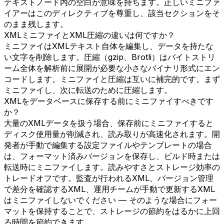
テキストノード内の空白が意味を持ちます。正しいミニファ
イアーはこのディレクティブを尊重し、該当セクションをそ
のまま残します。
XMLミニファイとXML圧縮の違いは何ですか？
ミニファイはXMLテキスト自体を編集し、データを持たな
い文字を削除します。圧縮（gzip、Brotli）はバイトストリ
ーム全体を解析前に展開が必要な小さなバイナリ形式にエン
コードします。ミニファイと圧縮は互いに補完的です。まず
ミニファイし、次に転送のために圧縮します。
XMLをデータベースに保存する前にミニファイすべきです
か？
大量のXMLデータを扱う場合、保存前にミニファイすると
ディスク使用量が削減され、読み取りが高速化されます。開
発者が手動で編集する設定ファイルやテンプレートの場合
は、フォーマット済みバージョンを保存し、ビルド時または
転送時にミニファイします。読みやすさとストレージ効率の
トレードオフです。監査が行われるXML、バージョン管理
で差分を確認するXML、運用チームが手動で更新するXML
はミニファイしないでください — そのような場合にフォー
マットを保持することで、ストレージの節約をはるかに上回
る時間を節約できます。