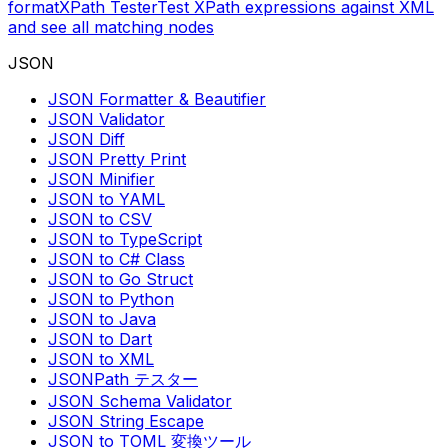
format
XPath Tester
Test XPath expressions against XML
and see all matching nodes
JSON
JSON Formatter & Beautifier
JSON Validator
JSON Diff
JSON Pretty Print
JSON Minifier
JSON to YAML
JSON to CSV
JSON to TypeScript
JSON to C# Class
JSON to Go Struct
JSON to Python
JSON to Java
JSON to Dart
JSON to XML
JSONPath テスター
JSON Schema Validator
JSON String Escape
JSON to TOML 変換ツール