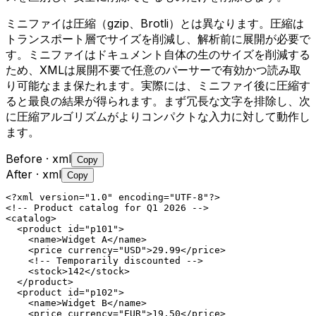
ミニファイは圧縮（gzip、Brotli）とは異なります。圧縮は
トランスポート層でサイズを削減し、解析前に展開が必要で
す。ミニファイはドキュメント自体の生のサイズを削減する
ため、XMLは展開不要で任意のパーサーで有効かつ読み取
り可能なまま保たれます。実際には、ミニファイ後に圧縮す
ると最良の結果が得られます。まず冗長な文字を排除し、次
に圧縮アルゴリズムがよりコンパクトな入力に対して動作し
ます。
Before
· xml
Copy
After
· xml
Copy
<?xml version="1.0" encoding="UTF-8"?>

<!-- Product catalog for Q1 2026 -->

<catalog>

  <product id="p101">

    <name>Widget A</name>

    <price currency="USD">29.99</price>

    <!-- Temporarily discounted -->

    <stock>142</stock>

  </product>

  <product id="p102">

    <name>Widget B</name>

    <price currency="EUR">19.50</price>
