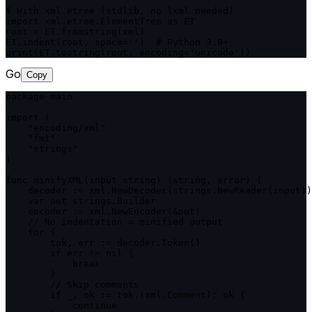
# With xml.etree (stdlib, no lxml needed)

import xml.etree.ElementTree as ET

root = ET.fromstring(xml)

ET.indent(root, space='')  # Python 3.9+

print(ET.tostring(root, encoding='unicode'))
Go
Copy
package main

import (

    "encoding/xml"

    "fmt"

    "strings"

)

func minifyXML(input string) (string, error) {

    decoder := xml.NewDecoder(strings.NewReader(input))

    var out strings.Builder

    encoder := xml.NewEncoder(&out)

    // No indentation = minified output

    for {

        tok, err := decoder.Token()

        if err != nil {

            break

        }

        // Skip comments

        if _, ok := tok.(xml.Comment); ok {

            continue
