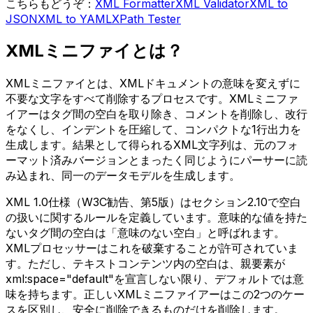
こちらもどうぞ：
XML Formatter
XML Validator
XML to
JSON
XML to YAML
XPath Tester
XMLミニファイとは？
XMLミニファイとは、XMLドキュメントの意味を変えずに
不要な文字をすべて削除するプロセスです。XMLミニファ
イアーはタグ間の空白を取り除き、コメントを削除し、改行
をなくし、インデントを圧縮して、コンパクトな1行出力を
生成します。結果として得られるXML文字列は、元のフォ
ーマット済みバージョンとまったく同じようにパーサーに読
み込まれ、同一のデータモデルを生成します。
XML 1.0仕様（W3C勧告、第5版）はセクション2.10で空白
の扱いに関するルールを定義しています。意味的な値を持た
ないタグ間の空白は「意味のない空白」と呼ばれます。
XMLプロセッサーはこれを破棄することが許可されていま
す。ただし、テキストコンテンツ内の空白は、親要素が
xml:space="default"を宣言しない限り、デフォルトでは意
味を持ちます。正しいXMLミニファイアーはこの2つのケー
スを区別し、安全に削除できるものだけを削除します。