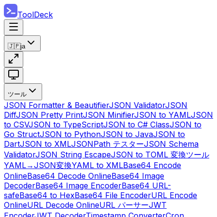
ToolDeck
🇯🇵
ja
ツール
JSON Formatter & Beautifier
JSON Validator
JSON
Diff
JSON Pretty Print
JSON Minifier
JSON to YAML
JSON
to CSV
JSON to TypeScript
JSON to C# Class
JSON to
Go Struct
JSON to Python
JSON to Java
JSON to
Dart
JSON to XML
JSONPath テスター
JSON Schema
Validator
JSON String Escape
JSON to TOML 変換ツール
YAML→JSON変換
YAML to XML
Base64 Encode
Online
Base64 Decode Online
Base64 Image
Decoder
Base64 Image Encoder
Base64 URL-
safe
Base64 to Hex
Base64 File Encoder
URL Encode
Online
URL Decode Online
URL パーサー
JWT
Encoder
JWT Decoder
Timestamp Converter
Cron