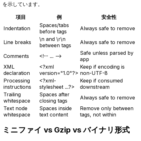
を示しています。
項目
例
安全性
Spaces/tabs
Indentation
Always safe to remove
before tags
\n and \r\n
Line breaks
Always safe to remove
between tags
Safe unless parsed by
Comments
<!-- ... -->
app
XML
<?xml
Keep if encoding is
declaration
version="1.0"?>
non-UTF-8
Processing
<?xml-
Keep if consumed
instructions
stylesheet ...?>
downstream
Trailing
Spaces after
Always safe to remove
whitespace
closing tags
Text node
Spaces inside
Remove only between
whitespace
text content
tags, not within
ミニファイ vs Gzip vs バイナリ形式