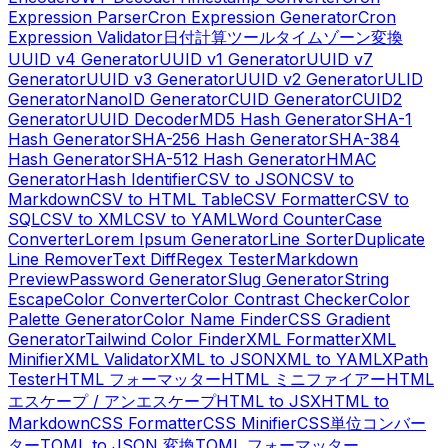
Expression Parser
Cron Expression Generator
Cron
Expression Validator
日付計算ツール
タイムゾーン変換
UUID v4 Generator
UUID v1 Generator
UUID v7
Generator
UUID v3 Generator
UUID v2 Generator
ULID
Generator
NanoID Generator
CUID Generator
CUID2
Generator
UUID Decoder
MD5 Hash Generator
SHA-1
Hash Generator
SHA-256 Hash Generator
SHA-384
Hash Generator
SHA-512 Hash Generator
HMAC
Generator
Hash Identifier
CSV to JSON
CSV to
Markdown
CSV to HTML Table
CSV Formatter
CSV to
SQL
CSV to XML
CSV to YAML
Word Counter
Case
Converter
Lorem Ipsum Generator
Line Sorter
Duplicate
Line Remover
Text Diff
Regex Tester
Markdown
Preview
Password Generator
Slug Generator
String
Escape
Color Converter
Color Contrast Checker
Color
Palette Generator
Color Name Finder
CSS Gradient
Generator
Tailwind Color Finder
XML Formatter
XML
Minifier
XML Validator
XML to JSON
XML to YAML
XPath
Tester
HTML フォーマッター
HTML ミニファイアー
HTML
エスケープ / アンエスケープ
HTML to JSX
HTML to
Markdown
CSS Formatter
CSS Minifier
CSS単位コンバー
ター
TOML to JSON 変換
TOML フォーマッター