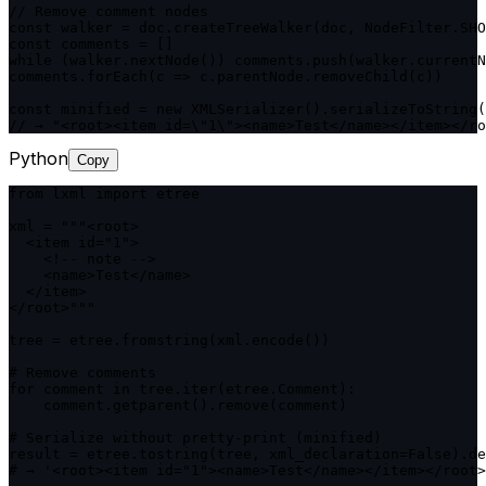
// Remove comment nodes

const walker = doc.createTreeWalker(doc, NodeFilter.SHO
const comments = []

while (walker.nextNode()) comments.push(walker.currentN
comments.forEach(c => c.parentNode.removeChild(c))

const minified = new XMLSerializer().serializeToString(
// → "<root><item id=\"1\"><name>Test</name></item></ro
Python
Copy
from lxml import etree

xml = """<root>

  <item id="1">

    <!-- note -->

    <name>Test</name>

  </item>

</root>"""

tree = etree.fromstring(xml.encode())

# Remove comments

for comment in tree.iter(etree.Comment):

    comment.getparent().remove(comment)

# Serialize without pretty-print (minified)

result = etree.tostring(tree, xml_declaration=False).de
# → '<root><item id="1"><name>Test</name></item></root>