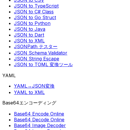
JSON to CSV
JSON to TypeScript
JSON to C# Class
JSON to Go Struct
JSON to Python
JSON to Java
JSON to Dart
JSON to XML
JSONPath テスター
JSON Schema Validator
JSON String Escape
JSON to TOML 変換ツール
YAML
YAML→JSON変換
YAML to XML
Base64エンコーディング
Base64 Encode Online
Base64 Decode Online
Base64 Image Decoder