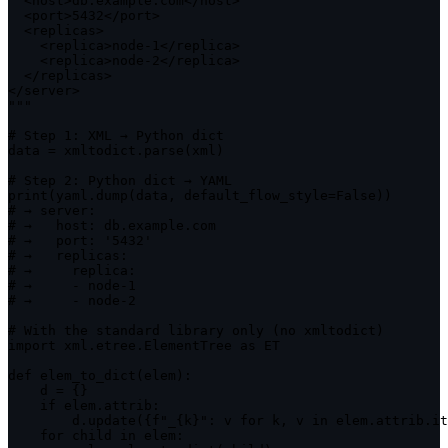
  <host>db.example.com</host>

  <port>5432</port>

  <replicas>

    <replica>node-1</replica>

    <replica>node-2</replica>

  </replicas>

</server>

"""

# Step 1: XML → Python dict

data = xmltodict.parse(xml)

# Step 2: Python dict → YAML

print(yaml.dump(data, default_flow_style=False))

# → server:

# →   host: db.example.com

# →   port: '5432'

# →   replicas:

# →     replica:

# →     - node-1

# →     - node-2

# With the standard library only (no xmltodict)

import xml.etree.ElementTree as ET

def elem_to_dict(elem):

    d = {}

    if elem.attrib:

        d.update({f"_{k}": v for k, v in elem.attrib.it
    for child in elem:
