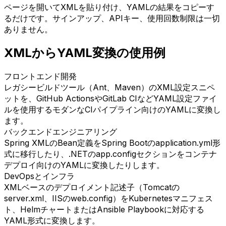
ページを開いてXMLを貼り付け、YAMLの結果をコピーす
るだけです。サインアップ、APIキー、使用回数制限は一切
ありません。
XMLからYAML変換の使用例
フロントエンド開発
レガシービルドツール（Ant、Maven）のXML設定スニペ
ットを、GitHub ActionsやGitLab CIなどYAML設定ファイ
ルを使用するモダンなCIパイプライン向けのYAMLに変換し
ます。
バックエンドエンジニアリング
Spring XMLのBean定義をSpring Bootのapplication.yml形
式に移行したり、.NETのapp.configセクションをコンテナ
デプロイ向けのYAMLに変換したりします。
DevOpsとインフラ
XMLベースのデプロイメント記述子（Tomcatの
server.xml、IISのweb.config）をKubernetesマニフェス
ト、HelmチャートまたはAnsible Playbookに対応する
YAML形式に変換します。