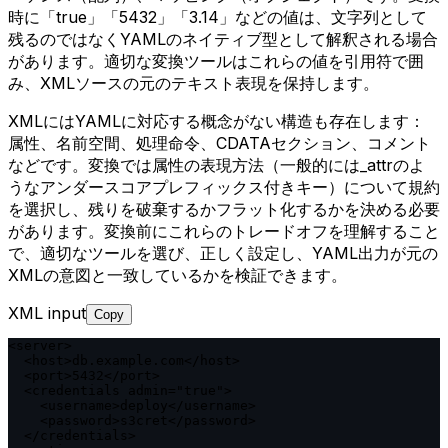
時に「true」「5432」「3.14」などの値は、文字列として
残るのではなくYAMLのネイティブ型として解釈される場合
があります。適切な変換ツールはこれらの値を引用符で囲
み、XMLソースの元のテキスト表現を保持します。
XMLにはYAMLに対応する概念がない構造も存在します：
属性、名前空間、処理命令、CDATAセクション、コメント
などです。変換では属性の表現方法（一般的には_attrのよ
うなアンダースコアプレフィックス付きキー）について規約
を選択し、残りを破棄するかフラット化するかを決める必要
があります。変換前にこれらのトレードオフを理解すること
で、適切なツールを選び、正しく設定し、YAML出力が元の
XMLの意図と一致しているかを検証できます。
XML input
Copy
<server>

  <host>db.example.com</host>

  <port>5432</port>

  <credentials admin="true">

    <username>deploy</username>

    <password>s3cret</password>

  </credentials>
