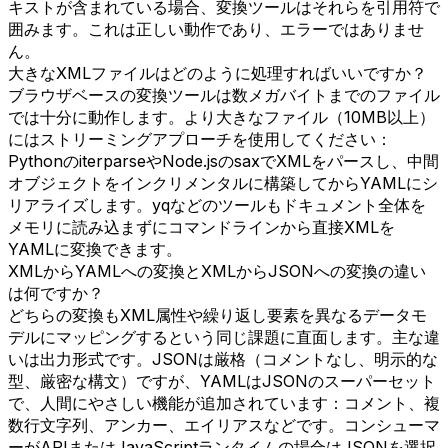
キストが含まれている場合、変換ツールはそれらを引用符で
囲みます。これは正しい動作であり、エラーではありませ
ん。
大きなXMLファイルはどのように処理すればいいですか？
ブラウザベースの変換ツールは数メガバイトまでのファイル
では十分に動作します。より大きなファイル（10MB以上）
にはストリーミングアプローチを使用してください：
PythonのiterparseやNode.jsのsaxでXMLをパースし、中間
オブジェクトをインクリメンタルに構築してからYAMLにシ
リアライズします。yqなどのツールもドキュメント全体を
メモリに読み込まずにコマンドラインから直接XMLを
YAMLに変換できます。
XMLからYAMLへの変換とXMLからJSONへの変換の違い
は何ですか？
どちらの変換もXML属性や繰り返し要素を異なるデータモ
デルにマッピングするという同じ課題に直面します。主な違
いは出力形式です。JSONは厳格（コメントなし、明示的な
型、厳密な構文）ですが、YAMLはJSONのスーパーセット
で、人間にやさしい機能が追加されています：コメント、複
数行文字列、アンカー、エイリアスなどです。コンシューマ
ーがAPIまたはJavaScriptランタイムの場合はJSONを選択