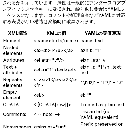
されるかを示しています。属性は一般的にアンダースコアプ
レフィックス付きキーに変換され、繰り返し要素はYAMLシ
ーケンスになります。コメントや処理命令などYAMLに対応
する表現がない構造は変換時に破棄されます。
XML構造
XMLの例
YAMLの等価表現
Element
<name>text</name>
name: text
Nested
<a><b>1</b></a>
a:\n b: "1"
elements
Attributes
<el attr="v"/>
el:\n _attr: v
Text +
el:\n _a: "1"\n _text:
<el a="1">text</el>
attributes
text
Repeated
<r><i>1</i><i>2</i>
r:\n i:\n - "1"\n - "2"
elements
</r>
Empty
<el/>
el: ""
element
CDATA
<![CDATA[raw]]>
Treated as plain text
Discarded (no
Comments
<!-- note -->
YAML equivalent)
Prefix preserved or
Namespaces
xmlns:ns="uri"