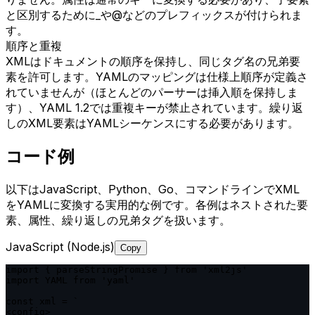
と区別するために_や@などのプレフィックスが付けられま
す。
順序と重複
XMLはドキュメントの順序を保持し、同じタグ名の兄弟要
素を許可します。YAMLのマッピングは仕様上順序が定義さ
れていませんが（ほとんどのパーサーは挿入順を保持しま
す）、YAML 1.2では重複キーが禁止されています。繰り返
しのXML要素はYAMLシーケンスにする必要があります。
コード例
以下はJavaScript、Python、Go、コマンドラインでXML
をYAMLに変換する実用的な例です。各例はネストされた要
素、属性、繰り返しの兄弟タグを扱います。
JavaScript (Node.js)
Copy
import { parseStringPromise } from 'xml2js'

import YAML from 'yaml'

const xml = `

<config>
