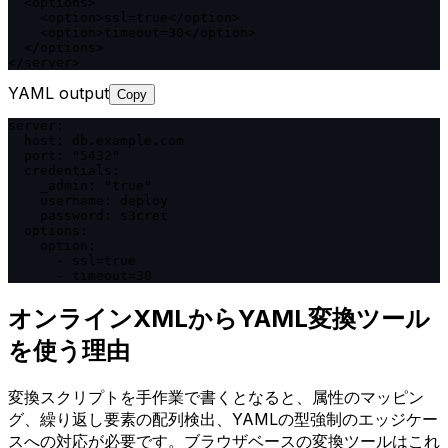
  <options>

    <option>ssl=true</option>

    <option>timeout=30</option>

  </options>

</server>
YAML output
Copy
server:

  host: db.example.com

  port: "5432"

  credentials:

    _admin: "true"

    username: deploy

    password: s3cret

  options:

    option:

      - ssl=true

      - timeout=30
オンラインXMLからYAML変換ツール
を使う理由
変換スクリプトを手作業で書くとなると、属性のマッピン
グ、繰り返し要素の配列検出、YAMLの型強制のエッジケー
スへの対応が必要です。ブラウザベースの変換ツールはこれ