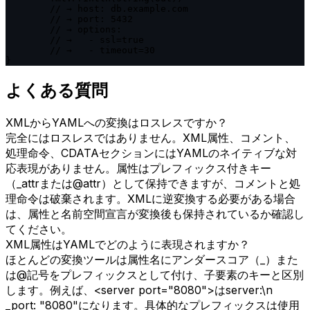
	// → host: db.example.com

	// → port: 5432

	// → options:

	// →   - ssl=true

	// →   - timeout=30

}
よくある質問
XMLからYAMLへの変換はロスレスですか？
完全にはロスレスではありません。XML属性、コメント、
処理命令、CDATAセクションにはYAMLのネイティブな対
応表現がありません。属性はプレフィックス付きキー
（_attrまたは@attr）として保持できますが、コメントと処
理命令は破棄されます。XMLに逆変換する必要がある場合
は、属性と名前空間宣言が変換後も保持されているか確認し
てください。
XML属性はYAMLでどのように表現されますか？
ほとんどの変換ツールは属性名にアンダースコア（_）また
は@記号をプレフィックスとして付け、子要素のキーと区別
します。例えば、<server port="8080">はserver:\n
_port: "8080"になります。具体的なプレフィックスは使用