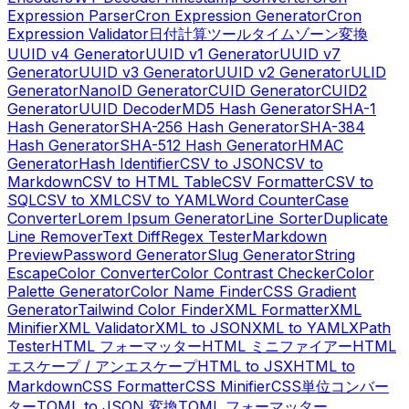
Expression Parser
Cron Expression Generator
Cron
Expression Validator
日付計算ツール
タイムゾーン変換
UUID v4 Generator
UUID v1 Generator
UUID v7
Generator
UUID v3 Generator
UUID v2 Generator
ULID
Generator
NanoID Generator
CUID Generator
CUID2
Generator
UUID Decoder
MD5 Hash Generator
SHA-1
Hash Generator
SHA-256 Hash Generator
SHA-384
Hash Generator
SHA-512 Hash Generator
HMAC
Generator
Hash Identifier
CSV to JSON
CSV to
Markdown
CSV to HTML Table
CSV Formatter
CSV to
SQL
CSV to XML
CSV to YAML
Word Counter
Case
Converter
Lorem Ipsum Generator
Line Sorter
Duplicate
Line Remover
Text Diff
Regex Tester
Markdown
Preview
Password Generator
Slug Generator
String
Escape
Color Converter
Color Contrast Checker
Color
Palette Generator
Color Name Finder
CSS Gradient
Generator
Tailwind Color Finder
XML Formatter
XML
Minifier
XML Validator
XML to JSON
XML to YAML
XPath
Tester
HTML フォーマッター
HTML ミニファイアー
HTML
エスケープ / アンエスケープ
HTML to JSX
HTML to
Markdown
CSS Formatter
CSS Minifier
CSS単位コンバー
ター
TOML to JSON 変換
TOML フォーマッター