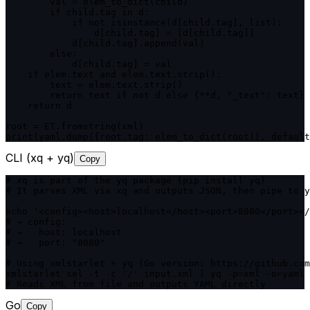
        val = elem_to_dict(child)

        if child.tag in d:

            if not isinstance(d[child.tag], list):

                d[child.tag] = [d[child.tag]]

            d[child.tag].append(val)

        else:

            d[child.tag] = val

    if elem.text and elem.text.strip():

        text = elem.text.strip()

        return text if not d else {**d, "_text": text}

    return d

root = ET.fromstring(xml)

print(yaml.dump({root.tag: elem_to_dict(root)}, default
CLI (xq + yq)
Copy
# xq is part of the yq package (pip install yq)

# It parses XML via xq and outputs JSON, then pipe to y
echo '<config><host>localhost</host><port>8080</port></
# → config:

# →   host: localhost

# →   port: "8080"

# Using xmlstarlet + yq (Go version: https://github.com
xmlstarlet sel -t -c '/' input.xml | yq -p=xml -o=yaml

Go
Copy