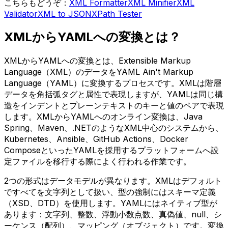
こちらもどうぞ：
XML Formatter
XML Minifier
XML
Validator
XML to JSON
XPath Tester
XMLからYAMLへの変換とは？
XMLからYAMLへの変換とは、Extensible Markup
Language（XML）のデータをYAML Ain't Markup
Language（YAML）に変換するプロセスです。XMLは階層
データを角括弧タグと属性で表現しますが、YAMLは同じ構
造をインデントとプレーンテキストのキーと値のペアで表現
します。XMLからYAMLへのオンライン変換は、Java
Spring、Maven、.NETのようなXML中心のシステムから、
Kubernetes、Ansible、GitHub Actions、Docker
ComposeといったYAMLを採用するプラットフォームへ設
定ファイルを移行する際によく行われる作業です。
2つの形式はデータモデルが異なります。XMLはデフォルト
ですべてを文字列として扱い、型の強制にはスキーマ定義
（XSD、DTD）を使用します。YAMLにはネイティブ型が
あります：文字列、整数、浮動小数点数、真偽値、null、シ
ーケンス（配列）、マッピング（オブジェクト）です。変換