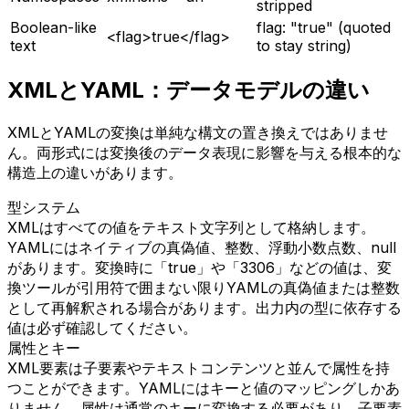
stripped
Boolean-like
flag: "true" (quoted
<flag>true</flag>
text
to stay string)
XMLとYAML：データモデルの違い
XMLとYAMLの変換は単純な構文の置き換えではありませ
ん。両形式には変換後のデータ表現に影響を与える根本的な
構造上の違いがあります。
型システム
XMLはすべての値をテキスト文字列として格納します。
YAMLにはネイティブの真偽値、整数、浮動小数点数、null
があります。変換時に「true」や「3306」などの値は、変
換ツールが引用符で囲まない限りYAMLの真偽値または整数
として再解釈される場合があります。出力内の型に依存する
値は必ず確認してください。
属性とキー
XML要素は子要素やテキストコンテンツと並んで属性を持
つことができます。YAMLにはキーと値のマッピングしかあ
りません。属性は通常のキーに変換する必要があり、子要素