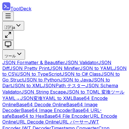
ToolDeck
🇯🇵
ja
ツール
JSON Formatter & Beautifier
JSON Validator
JSON
Diff
JSON Pretty Print
JSON Minifier
JSON to YAML
JSON
to CSV
JSON to TypeScript
JSON to C# Class
JSON to
Go Struct
JSON to Python
JSON to Java
JSON to
Dart
JSON to XML
JSONPath テスター
JSON Schema
Validator
JSON String Escape
JSON to TOML 変換ツール
YAML→JSON変換
YAML to XML
Base64 Encode
Online
Base64 Decode Online
Base64 Image
Decoder
Base64 Image Encoder
Base64 URL-
safe
Base64 to Hex
Base64 File Encoder
URL Encode
Online
URL Decode Online
URL パーサー
JWT
Encoder
JWT Decoder
Timestamp Converter
Cron