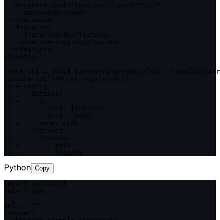
  <database host="localhost" port="5432">

    <name>mydb</name>

  </database>

  <features>

    <feature>auth</feature>

    <feature>logging</feature>

  </features>

</config>`

const obj = await parseStringPromise(xml, { explicitArr
console.log(YAML.stringify(obj))

// → config:

// →   database:

// →     $:

// →       host: localhost

// →       port: "5432"

// →     name: mydb

// →   features:

// →     feature:

// →       - auth

// →       - logging
Python
Copy
import xmltodict

import yaml

xml = """

<server>
