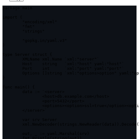
package main

import (

	"encoding/xml"

	"fmt"

	"strings"

	"gopkg.in/yaml.v3"

)

type Server struct {

	XMLName xml.Name `xml:"server"`

	Host    string   `xml:"host" yaml:"host"`

	Port    int      `xml:"port" yaml:"port"`

	Options []string `xml:"options>option" yaml:"options"`

}

func main() {

	data := `<server>

		<host>db.example.com</host>

		<port>5432</port>

		<options><option>ssl=true</option><option>timeout=30</option></options>

	</server>`

	var srv Server

	xml.NewDecoder(strings.NewReader(data)).Decode(&srv)

	out, _ := yaml.Marshal(srv)

	fmt.Println(string(out))
