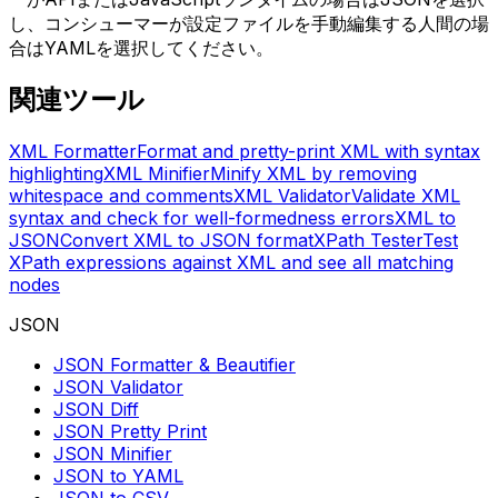
し、コンシューマーが設定ファイルを手動編集する人間の場
合はYAMLを選択してください。
関連ツール
XML Formatter
Format and pretty-print XML with syntax
highlighting
XML Minifier
Minify XML by removing
whitespace and comments
XML Validator
Validate XML
syntax and check for well-formedness errors
XML to
JSON
Convert XML to JSON format
XPath Tester
Test
XPath expressions against XML and see all matching
nodes
JSON
JSON Formatter & Beautifier
JSON Validator
JSON Diff
JSON Pretty Print
JSON Minifier
JSON to YAML