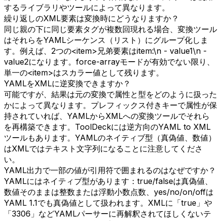
するライブラリやツールによって異なります。
繰り返しのXML要素は変換時にどうなりますか？
同じ親の下に同じ要素タグが複数回現れる場合、変換ツール
はそれらをYAMLシーケンス（リスト）にグループ化しま
す。例えば、2つの<item>兄弟要素はitem:\n - value1\n -
value2になります。force-arrayモードが有効でない限り、
単一の<item>はスカラー値として残ります。
YAMLをXMLに逆変換できますか？
可能ですが、結果は元の変換で属性と型をどのように扱った
かによって異なります。プレフィックス付きキーで属性が保
持されていれば、YAMLからXMLへの変換ツールでそれら
を再構築できます。ToolDeckには逆方向のYAML to XML
ツールもあります。YAMLのネイティブ型（真偽値、数値）
はXMLではテキスト文字列になることに注意してくださ
い。
YAML出力で一部の値が引用符で囲まれるのはなぜですか？
YAMLにはネイティブ型があります：true/falseは真偽値、
数値そのままは整数または浮動小数点数、yes/no/on/offは
YAML 1.1でも真偽値として扱われます。XMLに「true」や
「3306」などYAMLパーサーに再解釈されてほしくないテ