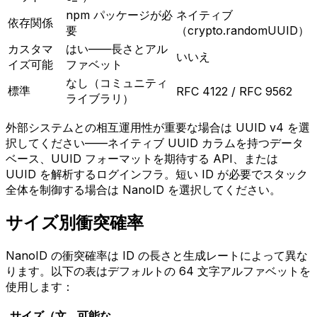
npm パッケージが必
ネイティブ
依存関係
要
（crypto.randomUUID）
カスタマ
はい——長さとアル
いいえ
イズ可能
ファベット
なし（コミュニティ
標準
RFC 4122 / RFC 9562
ライブラリ）
外部システムとの相互運用性が重要な場合は UUID v4 を選
択してください——ネイティブ UUID カラムを持つデータ
ベース、UUID フォーマットを期待する API、または
UUID を解析するログインフラ。短い ID が必要でスタック
全体を制御する場合は NanoID を選択してください。
サイズ別衝突確率
NanoID の衝突確率は ID の長さと生成レートによって異な
ります。以下の表はデフォルトの 64 文字アルファベットを
使用します：
サイズ（文
可能な