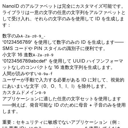
NanoID のアルファベットは完全にカスタマイズ可能です。
ライブラリは一意の文字の任意の文字列をアルファベットと
して受け入れ、それらの文字のみを使用して ID を生成しま
す：
数字のみ
A-Za-z0-9_-
'0123456789' を使用して数字のみの ID を生成します——
SMS コードや PIN スタイルの識別子に便利です。
小文字 16 進数
A-Za-z0-9
'0123456789abcdef' を使用して UUID ハイフンフォーマ
ットなしのコンパクトな 16 進数文字列を生成します。
人間が読みやすい
0-9a-f
ユーザーが手動で入力する必要がある ID に対して、視覚的
にあいまいな文字（0、O、1、I、l）を除外します。
カスタムドメイン
0-9
アプリケーションに適した任意の文字セットを使用します
——例えば、発音可能な ID のために母音 + 子音のみを使用
します。
重要：セキュリティに敏感でないアプリケーション（例：