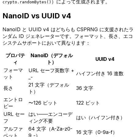
）によって生成されます。
crypto.randomBytes()
NanoID vs UUID v4
NanoID と UUID v4 はどちらも CSPRNG に支援されたラ
ンダム ID ジェネレーターです。フォーマット、長さ、エコ
システムサポートにおいて異なります：
プロパテ
NanoID（デフォル
UUID v4
ィ
ト）
フォーマ
URL セーフ英数字 +
ハイフン付き 16 進数
ット
_-
21 文字（デフォル
長さ
36 文字
ト）
エントロ
〜126 ビット
122 ビット
ピー
URL セー
はい——エンコーデ
はい（ハイフン付き）
フ
ィング不要
アルファ
64 文字（A-Za-z0-
16 文字（0-9a-f）
ベット
9_-）