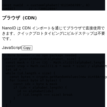
const numId  = customAlphabet('0123456789', 8)

numId()       // → "30812894"
ブラウザ（CDN）
NanoID は CDN インポートを通じてブラウザで直接使用で
きます。クイックプロトタイピングにビルドステップは不要
です。
JavaScript
Copy
// Pure browser — no npm package needed

function generateNanoid(alphabet, size) {

  const mask = (2 << (31 - Math.clz32((alphabet.length 
  const step = Math.ceil((1.6 * mask * size) / alphabet
  let id = ''

  while (id.length < size) {

    const bytes = crypto.getRandomValues(new Uint8Array
    for (const byte of bytes) {

      const idx = byte & mask

      if (idx < alphabet.length) {

        id += alphabet[idx]

        if (id.length === size) break

      }

    }

  }
