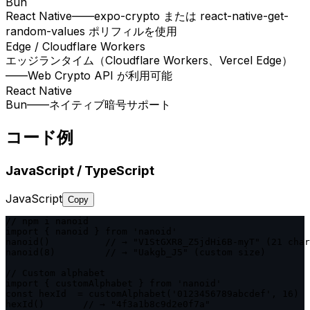
Bun
React Native——expo-crypto または react-native-get-
random-values ポリフィルを使用
Edge / Cloudflare Workers
エッジランタイム（Cloudflare Workers、Vercel Edge）
——Web Crypto API が利用可能
React Native
Bun——ネイティブ暗号サポート
コード例
JavaScript / TypeScript
JavaScript
Copy
// npm i nanoid

import { nanoid } from 'nanoid'

nanoid()          // → "V1StGXR8_Z5jdHi6B-myT" (21 char
nanoid(8)         // → "Uakgb_J5" (custom size)

// Custom alphabet

import { customAlphabet } from 'nanoid'

const hexId  = customAlphabet('0123456789abcdef', 16)

hexId()       // → "4f3a1b8c9d2e0f7a"
