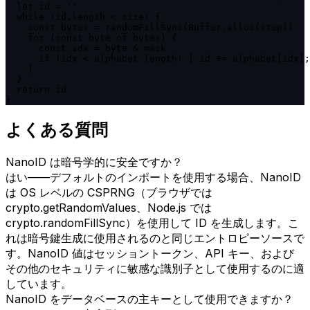
  let id = ''

  while (id.length < size) {

    const bytes = randomFillSync(Buffer.alloc(step))

    for (const byte of bytes) {

      const idx = byte & mask

      if (idx < alphabet.length) { id += alphabet[idx];
    }

  }

  return id

}
よくある質問
NanoID は暗号学的に安全ですか？
はい——デフォルトのインポートを使用する場合、NanoID
は OS レベルの CSPRNG（ブラウザでは
crypto.getRandomValues、Node.js では
crypto.randomFillSync）を使用して ID を生成します。こ
れは暗号鍵生成に使用されるのと同じエントロピーソースで
す。NanoID 値はセッショントークン、API キー、および
その他のセキュリティに敏感な識別子として使用するのに適
しています。
NanoID をデータベースの主キーとして使用できますか？