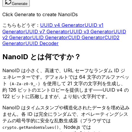
Generate
Click Generate to create NanoIDs
こちらもどうぞ：
UUID v4 Generator
UUID v1
Generator
UUID v7 Generator
UUID v3 Generator
UUID
v2 Generator
ULID Generator
CUID Generator
CUID2
Generator
UUID Decoder
NanoID とは何ですか？
NanoID は小さく、高速で、URL セーフなランダム ID ジ
ェネレーターです。デフォルトでは 64 文字のアルファベッ
ト（
）を使用して 21 文字の文字列を生成し、
A-Za-z0-9_-
約 126 ビットのエントロピーを提供します——UUID v4 の
122 ビットに匹敵しますが、より短い文字列です。
NanoID はタイムスタンプや構造化されたデータを埋め込み
ません。各 ID は完全にランダムで、オペレーティングシス
テムの暗号学的に安全な乱数生成器（ブラウザでは
、Node.js では
crypto.getRandomValues()