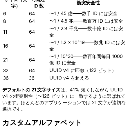
衝突安全性
字）
ID 数
〜1 / 45 億——数千 ID には安全
6
64
〜1 / 4.5 兆——数百万 ID には安全
8
64
〜1 / 2.8 千兆——数十億 ID には安
11
64
全
〜1 / 1.2 × 10^19——数兆 ID には安
16
64
全
〜1 / 10^30——数百年間毎日 1000
21
64
億 ID に安全
UUID v4 に匹敵（122 ビット）
32
64
UUID v4 を超える
36
36
デフォルトの 21 文字サイズ
は、41% 短くしながら UUID
v4 の衝突耐性（〜126 ビット）に一致するように選ばれて
います。ほとんどのアプリケーションでは 21 文字が適切な
選択です。
カスタムアルファベット