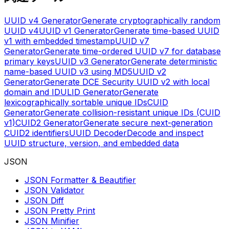
UUID v4 Generator
Generate cryptographically random
UUID v4
UUID v1 Generator
Generate time-based UUID
v1 with embedded timestamp
UUID v7
Generator
Generate time-ordered UUID v7 for database
primary keys
UUID v3 Generator
Generate deterministic
name-based UUID v3 using MD5
UUID v2
Generator
Generate DCE Security UUID v2 with local
domain and ID
ULID Generator
Generate
lexicographically sortable unique IDs
CUID
Generator
Generate collision-resistant unique IDs (CUID
v1)
CUID2 Generator
Generate secure next-generation
CUID2 identifiers
UUID Decoder
Decode and inspect
UUID structure, version, and embedded data
JSON
JSON Formatter & Beautifier
JSON Validator
JSON Diff
JSON Pretty Print
JSON Minifier