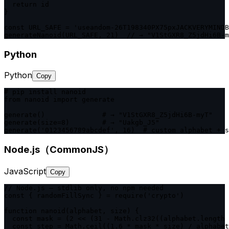
  return id

}

const URL_SAFE = 'useandom-26T198340PX75pxJACKVERYMINDB
generateNanoid(URL_SAFE, 21)  // → "V1StGXR8_Z5jdHi6B-m
Python
Python
Copy
# pip install nanoid

from nanoid import generate

generate()              # → "V1StGXR8_Z5jdHi6B-myT"

generate(size=8)        # → "Uakgb_J5"

generate('0123456789abcdef', 16)  # custom alphabet + s
Node.js（CommonJS）
JavaScript
Copy
// Node.js — stdlib only, no npm needed

const { randomFillSync } = require('crypto')

function nanoid(alphabet, size) {

  const mask = (2 << (31 - Math.clz32((alphabet.length 
  const step = Math.ceil((1.6 * mask * size) / alphabet