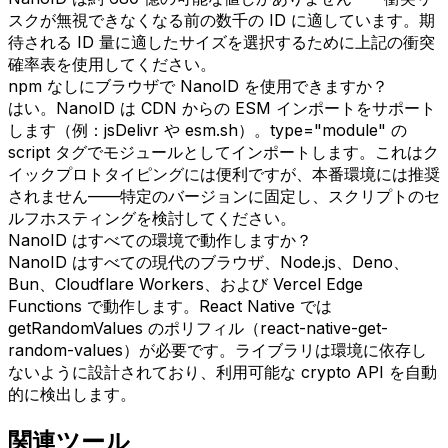
スクが無視できなくなる前の数千の ID に適しています。期
待される ID 量に適したサイズを選択するために上記の衝突
確率表を使用してください。
npm なしにブラウザで NanoID を使用できますか？
はい。NanoID は CDN からの ESM インポートをサポート
します（例：jsDelivr や esm.sh）。type="module" の
script タグでモジュールとしてインポートします。これはク
イックプロトタイピングには便利ですが、本番環境には推奨
されません——特定のバージョンに固定し、スクリプトのセ
ルフホスティングを検討してください。
NanoID はすべての環境で動作しますか？
NanoID はすべての現代のブラウザ、Node.js、Deno、
Bun、Cloudflare Workers、および Vercel Edge
Functions で動作します。React Native では
getRandomValues のポリフィル（react-native-get-
random-values）が必要です。ライブラリは環境に依存し
ないように設計されており、利用可能な crypto API を自動
的に検出します。
関連ツール