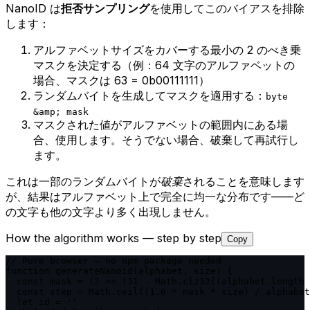
NanoID は
拒否サンプリング
を使用してこのバイアスを排除
します：
アルファベットサイズをカバーする最小の 2 のべき乗
マスクを決定する（例：64 文字のアルファベットの
場合、マスクは 63 = 0b00111111）
ランダムバイトを生成してマスクを適用する：
byte
&amp; mask
マスクされた値がアルファベットの範囲内にある場
合、使用します。そうでない場合、破棄して再試行し
ます。
これは一部のランダムバイトが
破棄
されることを意味します
が、結果はアルファベット上で完全に均一な分布です——ど
の文字も他の文字より多く出現しません。
How the algorithm works — step by step
Copy
// Pure browser — no npm package needed

function generateNanoid(alphabet, size) {

  const mask = (2 << (31 - Math.clz32((alphabet.length 
  const step = Math.ceil((1.6 * mask * size) / alphabet
  let id = ''
