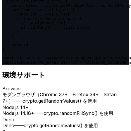
  while (id.length < size) {

    const bytes = crypto.getRandomValues(new Uint8Array
    for (const byte of bytes) {

      const idx = byte & mask

      if (idx < alphabet.length) {

        id += alphabet[idx]

        if (id.length === size) break

      }

    }

  }

  return id

}

const URL_SAFE = 'useandom-26T198340PX75pxJACKVERYMINDB
generateNanoid(URL_SAFE, 21)  // → "V1StGXR8_Z5jdHi6B-m
環境サポート
Browser
モダンブラウザ（Chrome 37+、Firefox 34+、Safari
7+）——crypto.getRandomValues() を使用
Node.js 14+
Node.js 14.18+——crypto.randomFillSync() を使用
Deno
Deno——crypto.getRandomValues() を使用