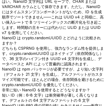
はい。NanoID 文字列は URL セーフで、CHAR または
VARCHAR カラムとして保存できます。ただし、NanoID
にはタイムスタンプコンポーネントがないため、ID を生成
順序でソートできません——これは UUID v4 と同様に、高
い挿入レートで B ツリーインデックスの断片化を引き起こ
します。時間順の主キーには代わりに ULID または UUID
v7 を使用してください。
NanoID は crypto.randomUUID() とどのように比較され
ますか？
どちらも CSPRNG を使用し、強力なランダム性を提供しま
す。crypto.randomUUID() はネイティブ（依存関係なし）
で、36 文字のハイフン付き UUID v4 文字列を生成し、デ
ータベースと API によって普遍的に認識されます。
NanoID は npm パッケージが必要ですが、より短い文字列
（デフォルト 21 文字）を生成し、アルファベットがカスタ
マイズ可能です。ほとんどの場合、依存関係を避けるために
crypto.randomUUID() を優先してください。
非常に短い NanoID を使用するとどうなりますか？
短い ID（例：6–8 文字）は衝突確率が著しく高くなりま
す。デフォルトの 64 文字アルファベットの 6 文字
NanoID は約 680 億の可能な値しかありません——衝突リ