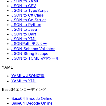
JSON to YAML
JSON to CSV
JSON to TypeScript
JSON to C# Class
JSON to Go Struct
JSON to Python
JSON to Java
JSON to Dart
JSON to XML
JSONPath テスター
JSON Schema Validator
JSON String Escape
JSON to TOML 変換ツール
YAML
YAML→JSON変換
YAML to XML
Base64エンコーディング
Base64 Encode Online
Base64 Decode Online