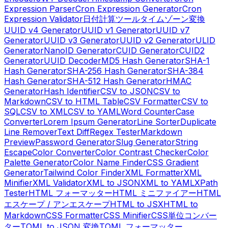
Expression Parser
Cron Expression Generator
Cron
Expression Validator
日付計算ツール
タイムゾーン変換
UUID v4 Generator
UUID v1 Generator
UUID v7
Generator
UUID v3 Generator
UUID v2 Generator
ULID
Generator
NanoID Generator
CUID Generator
CUID2
Generator
UUID Decoder
MD5 Hash Generator
SHA-1
Hash Generator
SHA-256 Hash Generator
SHA-384
Hash Generator
SHA-512 Hash Generator
HMAC
Generator
Hash Identifier
CSV to JSON
CSV to
Markdown
CSV to HTML Table
CSV Formatter
CSV to
SQL
CSV to XML
CSV to YAML
Word Counter
Case
Converter
Lorem Ipsum Generator
Line Sorter
Duplicate
Line Remover
Text Diff
Regex Tester
Markdown
Preview
Password Generator
Slug Generator
String
Escape
Color Converter
Color Contrast Checker
Color
Palette Generator
Color Name Finder
CSS Gradient
Generator
Tailwind Color Finder
XML Formatter
XML
Minifier
XML Validator
XML to JSON
XML to YAML
XPath
Tester
HTML フォーマッター
HTML ミニファイアー
HTML
エスケープ / アンエスケープ
HTML to JSX
HTML to
Markdown
CSS Formatter
CSS Minifier
CSS単位コンバー
ター
TOML to JSON 変換
TOML フォーマッター