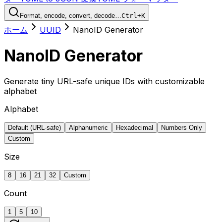
Format, encode, convert, decode…
Ctrl+K
ホーム
UUID
NanoID Generator
NanoID Generator
Generate tiny URL-safe unique IDs with customizable
alphabet
Alphabet
Default (URL-safe)
Alphanumeric
Hexadecimal
Numbers Only
Custom
Size
8
16
21
32
Custom
Count
1
5
10