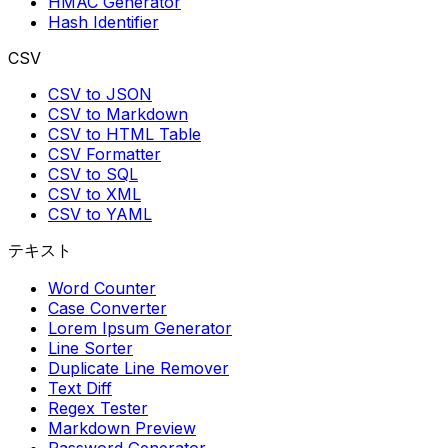
HMAC Generator
Hash Identifier
CSV
CSV to JSON
CSV to Markdown
CSV to HTML Table
CSV Formatter
CSV to SQL
CSV to XML
CSV to YAML
テキスト
Word Counter
Case Converter
Lorem Ipsum Generator
Line Sorter
Duplicate Line Remover
Text Diff
Regex Tester
Markdown Preview
Password Generator