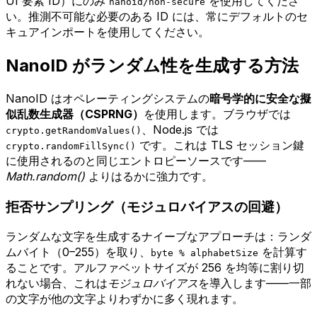
UI 要素 ID）にのみ
を使用してくださ
nanoid/non-secure
い。推測不可能な必要のある ID には、常にデフォルトのセ
キュアインポートを使用してください。
NanoID がランダム性を生成する方法
NanoID はオペレーティングシステムの
暗号学的に安全な擬
似乱数生成器（CSPRNG）
を使用します。ブラウザでは
、Node.js では
crypto.getRandomValues()
です。これは TLS セッション鍵
crypto.randomFillSync()
に使用されるのと同じエントロピーソースです——
Math.random()
よりはるかに強力です。
拒否サンプリング（モジュロバイアスの回避）
ランダムな文字を生成するナイーブなアプローチは：ランダ
ムバイト（0–255）を取り、
を計算す
byte % alphabetSize
ることです。アルファベットサイズが 256 を均等に割り切
れない場合、これは
モジュロバイアス
を導入します——一部
の文字が他の文字よりわずかに多く現れます。