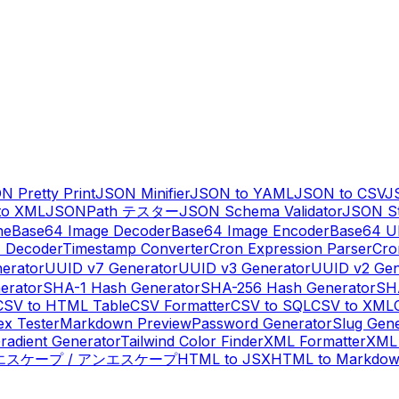
N Pretty Print
JSON Minifier
JSON to YAML
JSON to CSV
J
to XML
JSONPath テスター
JSON Schema Validator
JSON St
ne
Base64 Image Decoder
Base64 Image Encoder
Base64 U
 Decoder
Timestamp Converter
Cron Expression Parser
Cro
erator
UUID v7 Generator
UUID v3 Generator
UUID v2 Gen
erator
SHA-1 Hash Generator
SHA-256 Hash Generator
SH
CSV to HTML Table
CSV Formatter
CSV to SQL
CSV to XML
ex Tester
Markdown Preview
Password Generator
Slug Gen
radient Generator
Tailwind Color Finder
XML Formatter
XML 
 エスケープ / アンエスケープ
HTML to JSX
HTML to Markdo