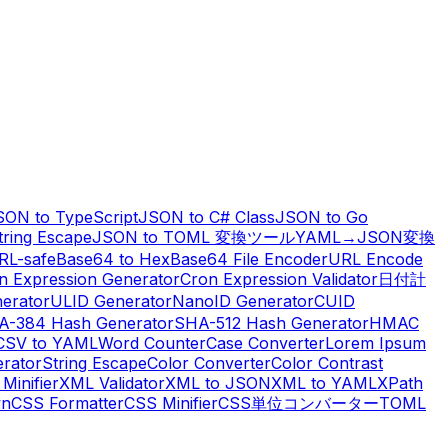
SON to TypeScript
JSON to C# Class
JSON to Go
ring Escape
JSON to TOML 変換ツール
YAML→JSON変換
RL-safe
Base64 to Hex
Base64 File Encoder
URL Encode
n Expression Generator
Cron Expression Validator
日付計
erator
ULID Generator
NanoID Generator
CUID
A-384 Hash Generator
SHA-512 Hash Generator
HMAC
CSV to YAML
Word Counter
Case Converter
Lorem Ipsum
erator
String Escape
Color Converter
Color Contrast
Minifier
XML Validator
XML to JSON
XML to YAML
XPath
wn
CSS Formatter
CSS Minifier
CSS単位コンバーター
TOML