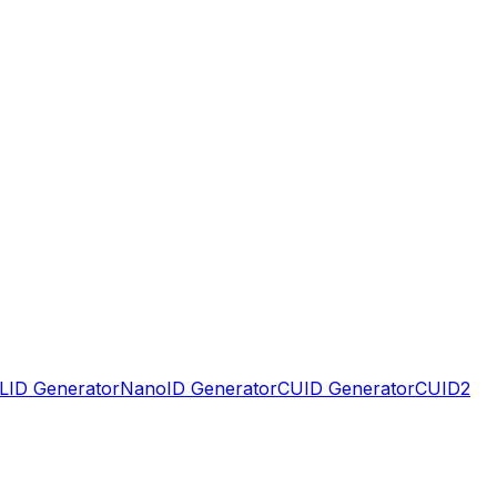
LID Generator
NanoID Generator
CUID Generator
CUID2