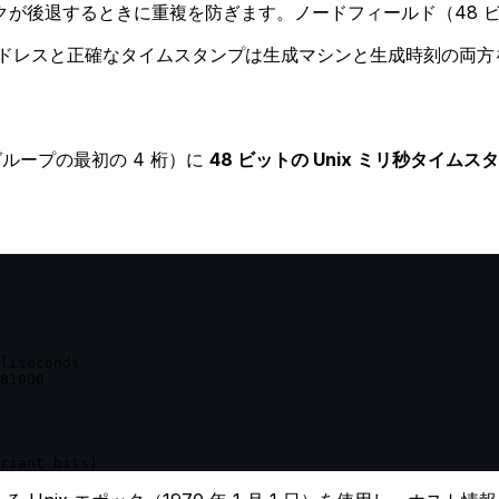
クが後退するときに重複を防ぎます。ノードフィールド（48 ビ
C アドレスと正確なタイムスタンプは生成マシンと生成時刻の両
のグループの最初の 4 桁）に
48 ビットの Unix ミリ秒タイムス
liseconds

81000

riant bits)