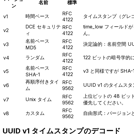
名前
標準
ン
RFC
時間ベース
タイムスタンプ（グレゴ
v1
4122
DCE セキュリテ
time_low フィール
RFC
v2
ィ
4122
ん。
名前ベース
RFC
決定論的：名前空間 UU
v3
4122
MD5
RFC
ランダム
122 ビットの暗号学的
v4
4122
名前ベース
RFC
v3 と同様ですが SH
v5
4122
SHA-1
再順序付きタイ
RFC
UUID v1 のタイム
v6
ム
9562
上位ビットの 48 ビッ
RFC
Unix タイム
v7
9562
優先してください。
RFC
カスタム
自由形式：バージョン
v8
9562
UUID v1 タイムスタンプのデコード