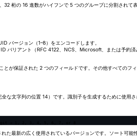
28 ビットの値で、32 桁の 16 進数がハイフンで 5 つのグループに分割さ
UID バージョン（1–8）をエンコードします。
UID バリアント（RFC 4122、NCS、Microsoft、または
することが保証された 2 つのフィールドです。その他すべての
（完全な文字列の位置 14）です。識別子を生成するために使用さ
git → 1, 2, 3, 4, 5, 6, 7, or 8
年）で導入された最新の広く使用されているバージョンです。ソート可