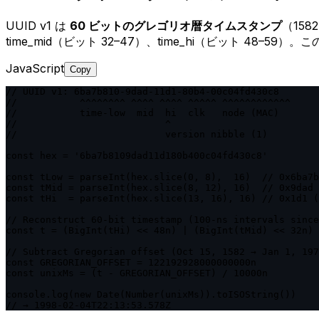
UUID v1 は
60 ビットのグレゴリオ暦タイムスタンプ
（158
time_mid（ビット 32–47）、time_hi（ビット 48
JavaScript
Copy
// UUID v1: 6ba7b810-9dad-11d1-80b4-00c04fd430c8

//           ^^^^^^^^ ^^^^ ^^^^ ^^^^^ ^^^^^^^^^^^^

//           time-low  mid  hi  clk   node (MAC)

//                          ^

//                          version nibble (1)

const hex = '6ba7b8109dad11d180b400c04fd430c8'

const tLow = parseInt(hex.slice(0, 8),  16)  // 0x6ba7b
const tMid = parseInt(hex.slice(8, 12), 16)  // 0x9dad

const tHi  = parseInt(hex.slice(13, 16), 16) // 0x1d1 (
// Reconstruct 60-bit timestamp (100-ns intervals since
const t = (BigInt(tHi) << 48n) | (BigInt(tMid) << 32n) 
// Subtract Gregorian offset (Oct 15, 1582 → Jan 1, 197
const GREGORIAN_OFFSET = 122192928000000000n

const unixMs = (t - GREGORIAN_OFFSET) / 10000n

console.log(new Date(Number(unixMs)).toISOString())

// → 1998-02-04T22:13:53.578Z