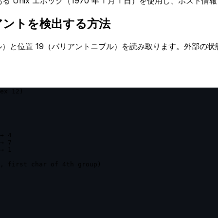
のある Unix エポック（1970 年 1 月 1 日）を使用し、ホ
リアントを検出する方法
ブル）と位置 19（バリアントニブル）を読み取ります。外部の状
ex 12)

→ 4

→ 7

→ 1

, first char of 4th group)
