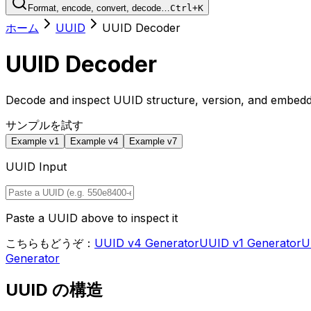
Format, encode, convert, decode…
Ctrl+K
ホーム
UUID
UUID Decoder
UUID Decoder
Decode and inspect UUID structure, version, and embedd
サンプルを試す
Example v1
Example v4
Example v7
UUID Input
Paste a UUID above to inspect it
こちらもどうぞ：
UUID v4 Generator
UUID v1 Generator
U
Generator
UUID の構造