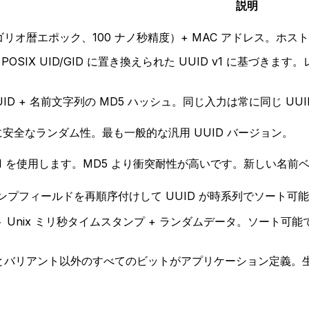
説明
リオ暦エポック、100 ナノ秒精度）+ MAC アドレス。ホス
ドが POSIX UID/GID に置き換えられた UUID v1 に基づ
ID + 名前文字列の MD5 ハッシュ。同じ入力は常に同じ UU
に安全なランダム性。最も一般的な汎用 UUID バージョン。
A-1 を使用します。MD5 より衝突耐性が高いです。新しい名前ベー
スタンプフィールドを再順序付けして UUID が時系列でソート可能
ト Unix ミリ秒タイムスタンプ + ランダムデータ。ソート可能
とバリアント以外のすべてのビットがアプリケーション定義。