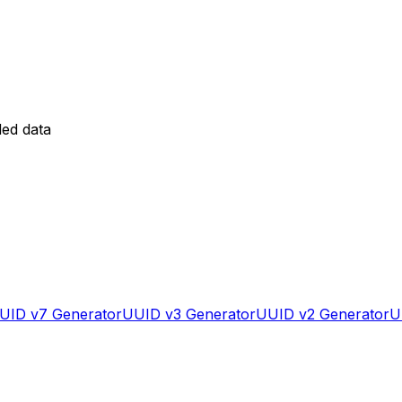
ed data
UID v7 Generator
UUID v3 Generator
UUID v2 Generator
U