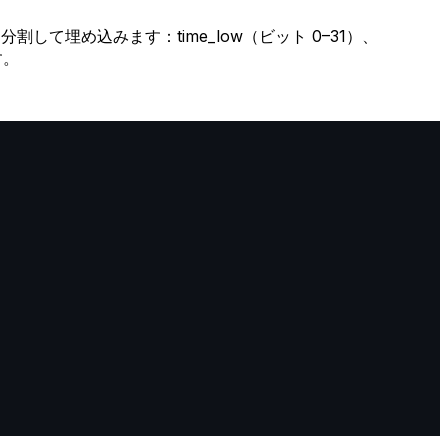
ドに分割して埋め込みます：time_low（ビット 0–31）、
す。