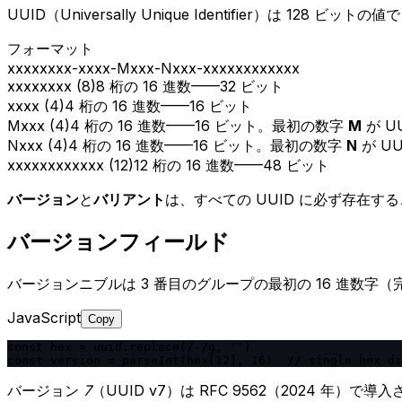
UUID（Universally Unique Identifier）は 1
フォーマット
xxxxxxxx
-
xxxx
-
M
xxx
-
N
xxx
-
xxxxxxxxxxxx
xxxxxxxx (8)
8 桁の 16 進数——32 ビット
xxxx (4)
4 桁の 16 進数——16 ビット
Mxxx (4)
4 桁の 16 進数——16 ビット。最初の数字
M
が U
Nxxx (4)
4 桁の 16 進数——16 ビット。最初の数字
N
が U
xxxxxxxxxxxx (12)
12 桁の 16 進数——48 ビット
バージョン
と
バリアント
は、すべての UUID に必ず存在
バージョンフィールド
バージョンニブルは 3 番目のグループの最初の 16 進数字
JavaScript
Copy
const hex = uuid.replace(/-/g, '')

const version = parseInt(hex[12], 16)  // single hex di
バージョン
7
（UUID v7）は RFC 9562（2024 