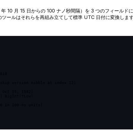
2 年 10 月 15 日からの 100 ナノ秒間隔）を 3 つのフィール
–59）。このツールはそれらを再組み立てして標準 UTC 日付に変換しま
810

skip version nibble at index 12)

 Oct 15, 1582)

| BigInt(tLow)

0 in 100-ns units)
