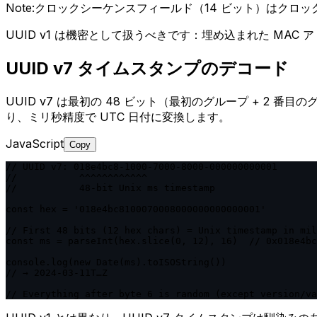
Note:
クロックシーケンスフィールド（14 ビット）はクロッ
UUID v1 は機密として扱うべきです：埋め込まれた MA
UUID v7 タイムスタンプのデコード
UUID v7 は最初の 48 ビット（最初のグループ + 2 番目
り、ミリ秒精度で UTC 日付に変換します。
JavaScript
Copy
// UUID v7: 018e4bc8-1000-7000-8000-000000000001

//           ^^^^^^^^^^^^

//           48-bit Unix ms timestamp

const hex = '018e4bc8100070008000000000000001'

// First 48 bits (12 hex chars) = Unix timestamp in mil
const ms = parseInt(hex.slice(0, 12), 16)  // 0x018e4bc
console.log(new Date(ms).toISOString())

// → 2024-03-11T…Z

// Everything after byte 6 is random (except version/va