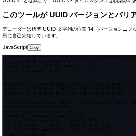
UUID v1 とは異なり、UUID v7 タイムスタンプは馴染み
このツールが UUID バージョンとバ
デコーダーは標準 UUID 文字列の位置 14（バージョンニ
列に自己完結しています。
JavaScript
Copy
// Detect UUID version from the 13th hex character (ind
function uuidVersion(uuid) {

  const clean = uuid.replace(/-/g, '')

  return parseInt(clean[12], 16)

}

uuidVersion('550e8400-e29b-41d4-a716-446655440000') // 
uuidVersion('018e4bc8-1000-7000-8000-000000000001') // 
uuidVersion('6ba7b810-9dad-11d1-80b4-00c04fd430c8') // 
// Detect variant from the 17th hex character (index 16
function uuidVariant(uuid) {

  const clean = uuid.replace(/-/g, '')

  const b = parseInt(clean[16], 16)

  if ((b & 0x8) === 0)      return 'NCS'

  if ((b & 0xC) === 0x8)    return 'RFC 4122'

  if ((b & 0xE) === 0xC)    return 'Microsoft'

  return 'Reserved'
