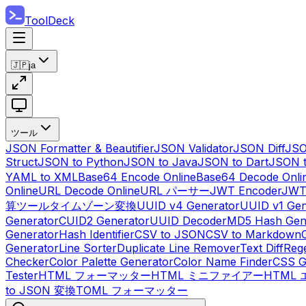
ToolDeck
🇯🇵
ja
ツール
JSON Formatter & Beautifier
JSON Validator
JSON Diff
JSO
Struct
JSON to Python
JSON to Java
JSON to Dart
JSON 
YAML to XML
Base64 Encode Online
Base64 Decode Onli
Online
URL Decode Online
URL パーサー
JWT Encoder
JWT
算ツール
タイムゾーン変換
UUID v4 Generator
UUID v1 Gen
Generator
CUID2 Generator
UUID Decoder
MD5 Hash Gen
Generator
Hash Identifier
CSV to JSON
CSV to Markdown
Generator
Line Sorter
Duplicate Line Remover
Text Diff
Reg
Checker
Color Palette Generator
Color Name Finder
CSS G
Tester
HTML フォーマッター
HTML ミニファイアー
HTML
to JSON 変換
TOML フォーマッター