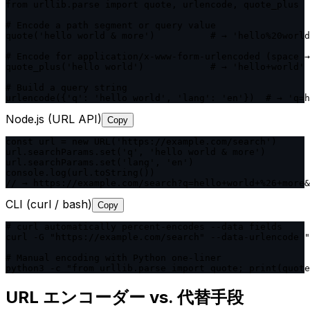
from urllib.parse import quote, urlencode, quote_plus

# Encode a path segment or query value

quote('hello world & more')          # → 'hello%20world
# Encode for application/x-www-form-urlencoded (space →
quote_plus('hello world')            # → 'hello+world'

# Build a query string

urlencode({'q': 'hello world', 'lang': 'en'})  # → 'q=h
Node.js (URL API)
Copy
const url = new URL('https://example.com/search')

url.searchParams.set('q', 'hello world & more')

url.searchParams.set('lang', 'en')

console.log(url.toString())

// → https://example.com/search?q=hello+world+%26+more&
CLI (curl / bash)
Copy
# curl automatically percent-encodes --data fields

curl -G "https://example.com/search" --data-urlencode "
# Manual encoding with Python one-liner

python3 -c "from urllib.parse import quote; print(quote
URL エンコーダー vs. 代替手段