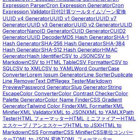
Expression Parser
Cron Expression Generator
Cron
Expression Validator
日付計算ツール
タイムゾーン変換
UUID v4 Generator
UUID v1 Generator
UUID v7
Generator
UUID v3 Generator
UUID v2 Generator
ULID
Generator
NanoID Generator
CUID Generator
CUID2
Generator
UUID Decoder
MD5 Hash Generator
SHA-1
Hash Generator
SHA-256 Hash Generator
SHA-384
Hash Generator
SHA-512 Hash Generator
HMAC
Generator
Hash Identifier
CSV to JSON
CSV to
Markdown
CSV to HTML Table
CSV Formatter
CSV to
SQL
CSV to XML
CSV to YAML
Word Counter
Case
Converter
Lorem Ipsum Generator
Line Sorter
Duplicate
Line Remover
Text Diff
Regex Tester
Markdown
Preview
Password Generator
Slug Generator
String
Escape
Color Converter
Color Contrast Checker
Color
Palette Generator
Color Name Finder
CSS Gradient
Generator
Tailwind Color Finder
XML Formatter
XML
Minifier
XML Validator
XML to JSON
XML to YAML
XPath
Tester
HTML フォーマッター
HTML ミニファイアー
HTML
エスケープ / アンエスケープ
HTML to JSX
HTML to
Markdown
CSS Formatter
CSS Minifier
CSS単位コンバー
ター
TOML to JSON 変換
TOML フォーマッター