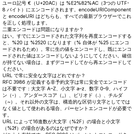
ユーロ記号 €（U+20AC）は %E2%82%AC（3つの UTF-
8 バイト）にエンコードされます。encodeURIComponent
と encodeURI はどちらも、すべての最新ブラウザーでこれ
を正しく処理します。
二重エンコードは問題になりますか？
はい。すでにエンコードされた文字列を再度エンコードする
と、%20 は %2520 になります（% 自体が %25 にエンコ
ードされるため）。常に生の値をエンコードし、既にエンコ
ードされた値はエンコードしないようにしてください。確信
が持てない場合は、まずデコードしてから再エンコードして
ください。
URL で常に安全な文字はどれですか？
RFC 3986 が定義する非予約文字は常に安全でエンコード
は不要です：大文字 A–Z、小文字 a–z、数字 0–9、ハイフ
ン（-）、アンダースコア（_）、ピリオド（.）、チルダ
（~）。それ以外の文字は、構造的な区切り文字としてでは
なく値として使われる場合、パーセントエンコードが必要で
す。
URL によって16進数が大文字（%2F）の場合と小文字
（%2f）の場合があるのはなぜですか？