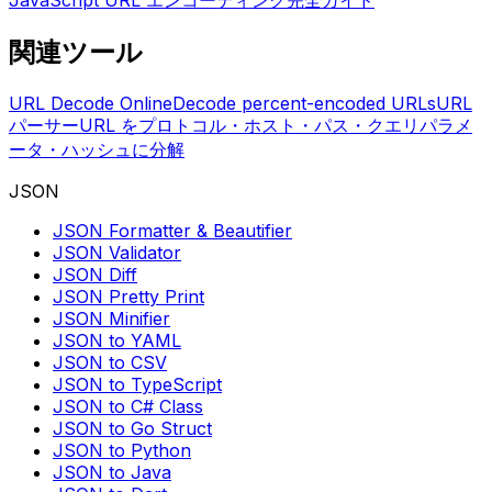
JavaScript URL エンコーディング完全ガイド
関連ツール
URL Decode Online
Decode percent-encoded URLs
URL
パーサー
URL をプロトコル・ホスト・パス・クエリパラメ
ータ・ハッシュに分解
JSON
JSON Formatter & Beautifier
JSON Validator
JSON Diff
JSON Pretty Print
JSON Minifier
JSON to YAML
JSON to CSV
JSON to TypeScript
JSON to C# Class
JSON to Go Struct
JSON to Python
JSON to Java