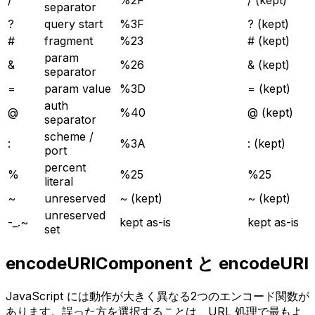
/
%2F
/ (kept)
separator
?
query start
%3F
? (kept)
#
fragment
%23
# (kept)
param
&
%26
& (kept)
separator
=
param value
%3D
= (kept)
auth
@
%40
@ (kept)
separator
scheme /
:
%3A
: (kept)
port
percent
%
%25
%25
literal
~
unreserved
~ (kept)
~ (kept)
unreserved
-_.~
kept as-is
kept as-is
set
encodeURIComponent と encodeURI
JavaScript には動作が大きく異なる2つのエンコード関数が
あります。誤った方を選択することは、URL 処理で最もよ