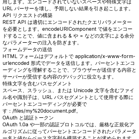
用します。エンコードされていないスペースや特殊文字は
URL パーサーを壊し、予期しない結果を引き起こします。
API リクエストの構築
REST API は適切にエンコードされたクエリパラメーター
を必要とします。encodeURIComponent で値をエンコー
ドすることで、値に含まれる & や = などの文字による余分
なパラメーターの注入を防ぎます。
フォームデータの送信
HTML フォームはデフォルトで application/x-www-form-
urlencoded 形式でデータを送信します。パーセントエンコ
ーディングを理解することで、ブラウザーが送信する内容と
サーバーが受信する内容のデバッグに役立ちます。
特殊文字を含むパスセグメント
スペース、スラッシュ、または Unicode 文字を含むファイ
ル名や識別子は、URL パスセグメントとして使用する際に
パーセントエンコーディングが必要で
す：/files/my%20document.pdf。
OAuth と認証トークン
OAuth 1.0a や一部の認証プロトコルでは、厳格な正規化ア
ルゴリズムに従ってパーセントエンコードされたパラメータ
ー名と値からベース文字列を構築することが求められます。