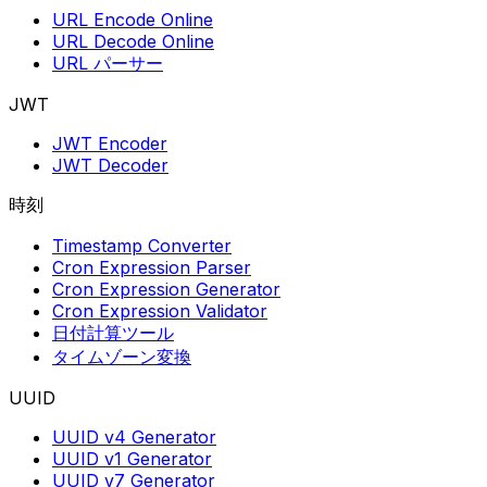
URL Encode Online
URL Decode Online
URL パーサー
JWT
JWT Encoder
JWT Decoder
時刻
Timestamp Converter
Cron Expression Parser
Cron Expression Generator
Cron Expression Validator
日付計算ツール
タイムゾーン変換
UUID
UUID v4 Generator
UUID v1 Generator
UUID v7 Generator