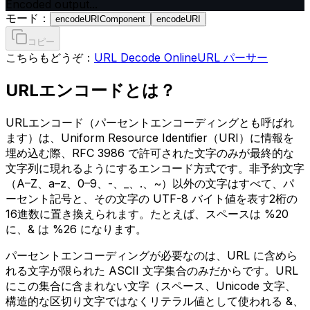
Encoded output...
モード：
encodeURIComponent
encodeURI
コピー
こちらもどうぞ：
URL Decode Online
URL パーサー
URLエンコードとは？
URLエンコード（パーセントエンコーディングとも呼ばれ
ます）は、Uniform Resource Identifier（URI）に情報を
埋め込む際、RFC 3986 で許可された文字のみが最終的な
文字列に現れるようにするエンコード方式です。非予約文字
（A–Z、a–z、0–9、-、_、.、~）以外の文字はすべて、パ
ーセント記号と、その文字の UTF-8 バイト値を表す2桁の
16進数に置き換えられます。たとえば、スペースは %20
に、& は %26 になります。
パーセントエンコーディングが必要なのは、URL に含めら
れる文字が限られた ASCII 文字集合のみだからです。URL
にこの集合に含まれない文字（スペース、Unicode 文字、
構造的な区切り文字ではなくリテラル値として使われる &、