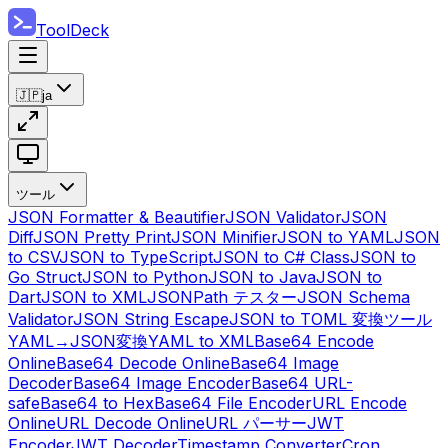
ToolDeck
🇯🇵
ja
ツール
JSON Formatter & Beautifier
JSON Validator
JSON
Diff
JSON Pretty Print
JSON Minifier
JSON to YAML
JSON
to CSV
JSON to TypeScript
JSON to C# Class
JSON to
Go Struct
JSON to Python
JSON to Java
JSON to
Dart
JSON to XML
JSONPath テスター
JSON Schema
Validator
JSON String Escape
JSON to TOML 変換ツール
YAML→JSON変換
YAML to XML
Base64 Encode
Online
Base64 Decode Online
Base64 Image
Decoder
Base64 Image Encoder
Base64 URL-
safe
Base64 to Hex
Base64 File Encoder
URL Encode
Online
URL Decode Online
URL パーサー
JWT
Encoder
JWT Decoder
Timestamp Converter
Cron