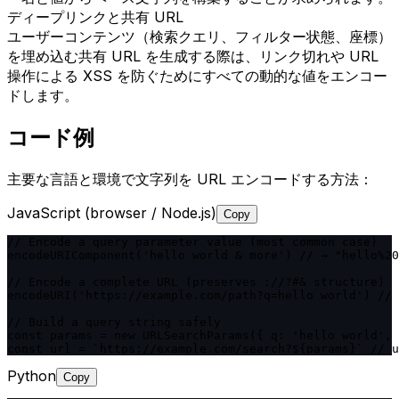
ディープリンクと共有 URL
ユーザーコンテンツ（検索クエリ、フィルター状態、座標）
を埋め込む共有 URL を生成する際は、リンク切れや URL
操作による XSS を防ぐためにすべての動的な値をエンコー
ドします。
コード例
主要な言語と環境で文字列を URL エンコードする方法：
JavaScript (browser / Node.js)
Copy
// Encode a query parameter value (most common case)

encodeURIComponent('hello world & more') // → "hello%20
// Encode a complete URL (preserves ://?#& structure)

encodeURI('https://example.com/path?q=hello world') // 
// Build a query string safely

const params = new URLSearchParams({ q: 'hello world', 
const url = `https://example.com/search?${params}` // u
Python
Copy