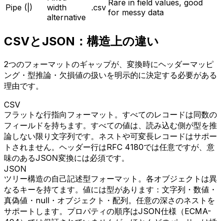
Rare in field values, good
Pipe (|)
width
.csv
for messy data
alternative
CSVとJSON：構造上の違い
2つのフォーマットのギャップが、変換時にヘッダーマッピ
ング・型推論・欠損値の扱いを明示的に決定する必要がある
理由です。
CSV
フラットな行指向フォーマット。すべてのレコードは同数の
フィールドを持ちます。すべての値は、読み込む側が型を推
論しない限り文字列です。ネストや可変長レコードはサポー
トされません。ヘッダー行はRFC 4180では任意ですが、意
味のあるJSON変換には必須です。
JSON
ツリー構造の自己記述型フォーマット。各オブジェクトは異
なるキーを持てます。値には型があります：文字列・数値・
真偽値・null・オブジェクト・配列。任意の深さのネストを
サポートします。プロパティの順序はJSON仕様（ECMA-