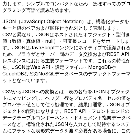
力します。シンプルでコンパクトなため、ほぼすべてのプロ
グラミング言語で読み込めます。
JSON（JavaScript Object Notation）は、構造化データを
キーと値のペアおよび順序付き配列として表現します。
CSVと異なり、JSONはネストされたオブジェクト・型付き
値（数値・真偽値・null）・可変長レコードをサポートしま
す。JSONはJavaScriptエンジンにネイティブで認識される
ため、ブラウザとサーバー間のデータ交換およびREST API
レスポンスにおける主要フォーマットです。これらの特性か
ら、JSONはWeb API・設定ファイル・MongoDBや
CouchDBなどのNoSQLデータベースのデファクトフォーマ
ットとなっています。
CSVからJSONへの変換とは、表の各行をJSONオブジェク
トにマッピングし、ヘッダー行をプロパティ名、セルの値を
プロパティ値として使う処理です。結果は通常、JSONオブ
ジェクトの配列になります。REST API・フロントエンドの
データテーブルコンポーネント・ドキュメント指向データベ
ースなど、構造化されたJSONを入力として期待するシステ
ムにフラットな表形式データを渡す必要がある場合に、この