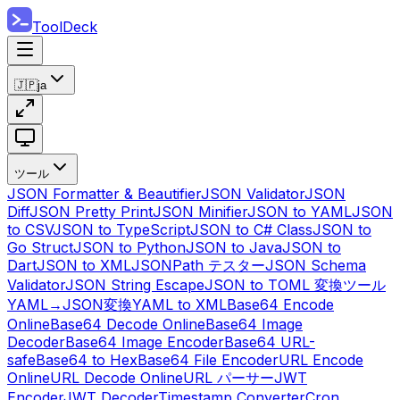
ToolDeck
🇯🇵
ja
ツール
JSON Formatter & Beautifier
JSON Validator
JSON
Diff
JSON Pretty Print
JSON Minifier
JSON to YAML
JSON
to CSV
JSON to TypeScript
JSON to C# Class
JSON to
Go Struct
JSON to Python
JSON to Java
JSON to
Dart
JSON to XML
JSONPath テスター
JSON Schema
Validator
JSON String Escape
JSON to TOML 変換ツール
YAML→JSON変換
YAML to XML
Base64 Encode
Online
Base64 Decode Online
Base64 Image
Decoder
Base64 Image Encoder
Base64 URL-
safe
Base64 to Hex
Base64 File Encoder
URL Encode
Online
URL Decode Online
URL パーサー
JWT
Encoder
JWT Decoder
Timestamp Converter
Cron