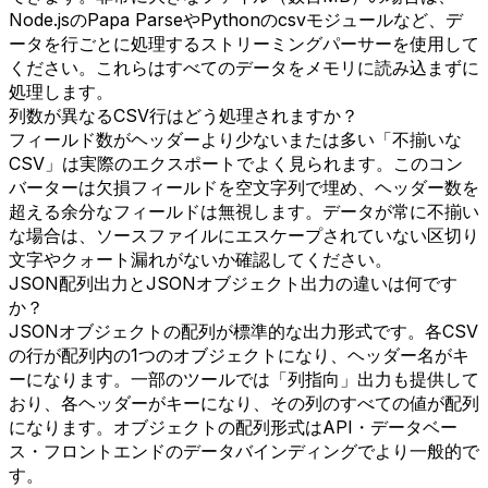
Node.jsのPapa ParseやPythonのcsvモジュールなど、デ
ータを行ごとに処理するストリーミングパーサーを使用して
ください。これらはすべてのデータをメモリに読み込まずに
処理します。
列数が異なるCSV行はどう処理されますか？
フィールド数がヘッダーより少ないまたは多い「不揃いな
CSV」は実際のエクスポートでよく見られます。このコン
バーターは欠損フィールドを空文字列で埋め、ヘッダー数を
超える余分なフィールドは無視します。データが常に不揃い
な場合は、ソースファイルにエスケープされていない区切り
文字やクォート漏れがないか確認してください。
JSON配列出力とJSONオブジェクト出力の違いは何です
か？
JSONオブジェクトの配列が標準的な出力形式です。各CSV
の行が配列内の1つのオブジェクトになり、ヘッダー名がキ
ーになります。一部のツールでは「列指向」出力も提供して
おり、各ヘッダーがキーになり、その列のすべての値が配列
になります。オブジェクトの配列形式はAPI・データベー
ス・フロントエンドのデータバインディングでより一般的で
す。