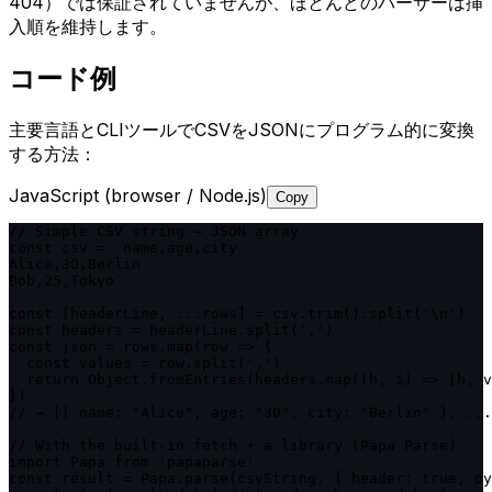
404）では保証されていませんが、ほとんどのパーサーは挿
入順を維持します。
コード例
主要言語とCLIツールでCSVをJSONにプログラム的に変換
する方法：
JavaScript (browser / Node.js)
Copy
// Simple CSV string → JSON array

const csv = `name,age,city

Alice,30,Berlin

Bob,25,Tokyo`

const [headerLine, ...rows] = csv.trim().split('\n')

const headers = headerLine.split(',')

const json = rows.map(row => {

  const values = row.split(',')

  return Object.fromEntries(headers.map((h, i) => [h, v
})

// → [{ name: "Alice", age: "30", city: "Berlin" }, ...
// With the built-in fetch + a library (Papa Parse)

import Papa from 'papaparse'

const result = Papa.parse(csvString, { header: true, dy