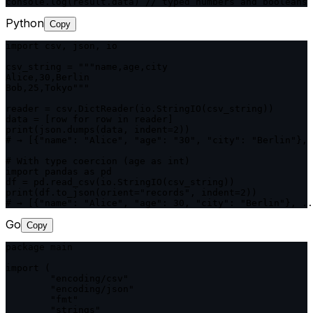
console.log(result.data) // typed numbers and booleans
Python
Copy
import csv, json, io

csv_string = """name,age,city

Alice,30,Berlin

Bob,25,Tokyo"""

reader = csv.DictReader(io.StringIO(csv_string))

data = [row for row in reader]

print(json.dumps(data, indent=2))

# → [{"name": "Alice", "age": "30", "city": "Berlin"}, 
# With type coercion (age as int)

import pandas as pd

df = pd.read_csv(io.StringIO(csv_string))

print(df.to_json(orient="records", indent=2))

# → [{"name": "Alice", "age": 30, "city": "Berlin"}, ..
Go
Copy
package main

import (

	"encoding/csv"

	"encoding/json"

	"fmt"

	"strings"
