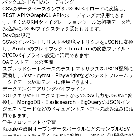
バックエンドAPIのシーディング
CSVのデータベースダンプをJSONペイロードに変換し、
REST APIやGraphQL APIのシーディングに活用できま
す。多くのORMやマイグレーションツールは初期データ読
み込みにJSONフィクスチャを受け付けます。
DevOps設定
CSVのインベントリリストや環境マトリクスをJSONに変換
し、Ansibleのプレイブック・Terraformの変数ファイル・
CI/CDパイプライン設定に活用できます。
QAテストデータの準備
スプレッドシートベースのテストマトリクスをJSON配列に
変換し、Jest・pytest・Playwrightなどのテストフレームワ
ークでデータ駆動テストに使用できます。
データエンジニアリングパイプライン
SQLクエリやETLエクスポートからのCSV出力をJSONに変
換し、MongoDB・Elasticsearch・BigQueryのJSONイン
ジェストモードなどのドキュメントストアへの読み込みに活
用できます。
学生プロジェクトと学習
Kaggleや政府オープンデータポータルなどのサンプルCSV
データセットを素早くJSONに変換し、Webアプリ開発の授