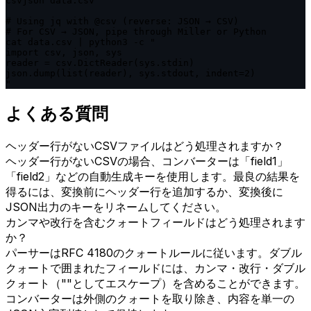
csvjson data.csv

# Using jq with @csv (reverse: JSON → CSV)

# For CSV → JSON, pipe through Miller or Python

cat data.csv | python3 -c "

import csv, json, sys

reader = csv.DictReader(sys.stdin)

json.dump(list(reader), sys.stdout, indent=2)

"
よくある質問
ヘッダー行がないCSVファイルはどう処理されますか？
ヘッダー行がないCSVの場合、コンバーターは「field1」
「field2」などの自動生成キーを使用します。最良の結果を
得るには、変換前にヘッダー行を追加するか、変換後に
JSON出力のキーをリネームしてください。
カンマや改行を含むクォートフィールドはどう処理されます
か？
パーサーはRFC 4180のクォートルールに従います。ダブル
クォートで囲まれたフィールドには、カンマ・改行・ダブル
クォート（""としてエスケープ）を含めることができます。
コンバーターは外側のクォートを取り除き、内容を単一の