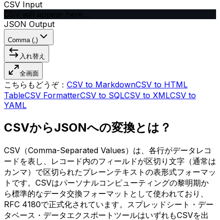
CSV Input
CSV will appear here…
JSON Output
Comma (,)
入れ替え
全画面
こちらもどうぞ：
CSV to Markdown
CSV to HTML
Table
CSV Formatter
CSV to SQL
CSV to XML
CSV to
YAML
CSVからJSONへの変換とは？
CSV（Comma-Separated Values）は、各行がデータレコ
ードを表し、レコード内のフィールドが区切り文字（通常は
カンマ）で区切られたプレーンテキストの表形式フォーマッ
トです。CSVはパーソナルコンピューティングの黎明期か
ら標準的なデータ交換フォーマットとして使われており、
RFC 4180で正式化されています。スプレッドシート・デー
タベース・データエクスポートツールはいずれもCSVを出