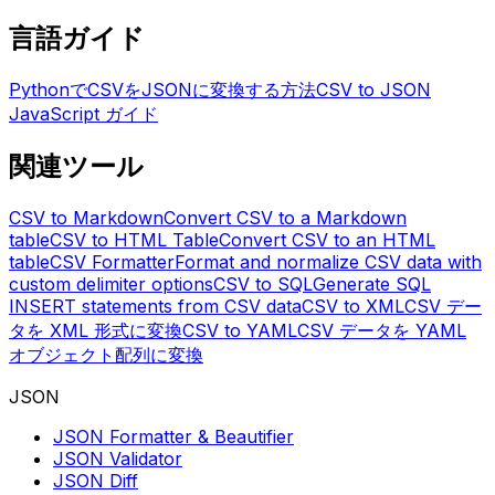
言語ガイド
PythonでCSVをJSONに変換する方法
CSV to JSON
JavaScript ガイド
関連ツール
CSV to Markdown
Convert CSV to a Markdown
table
CSV to HTML Table
Convert CSV to an HTML
table
CSV Formatter
Format and normalize CSV data with
custom delimiter options
CSV to SQL
Generate SQL
INSERT statements from CSV data
CSV to XML
CSV デー
タを XML 形式に変換
CSV to YAML
CSV データを YAML
オブジェクト配列に変換
JSON
JSON Formatter & Beautifier
JSON Validator
JSON Diff