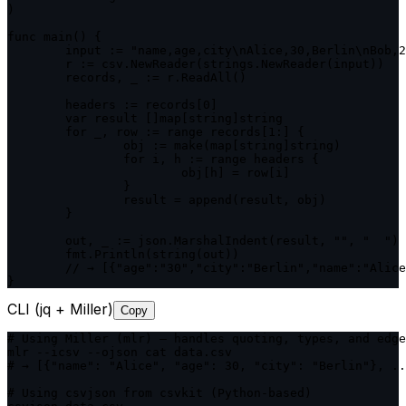
)

func main() {

	input := "name,age,city\nAlice,30,Berlin\nBob,25,Tokyo"

	r := csv.NewReader(strings.NewReader(input))

	records, _ := r.ReadAll()

	headers := records[0]

	var result []map[string]string

	for _, row := range records[1:] {

		obj := make(map[string]string)

		for i, h := range headers {

			obj[h] = row[i]

		}

		result = append(result, obj)

	}

	out, _ := json.MarshalIndent(result, "", "  ")

	fmt.Println(string(out))

	// → [{"age":"30","city":"Berlin","name":"Alice"}, ...]

}
CLI (jq + Miller)
Copy
# Using Miller (mlr) — handles quoting, types, and edge
mlr --icsv --ojson cat data.csv

# → [{"name": "Alice", "age": 30, "city": "Berlin"}, ..
# Using csvjson from csvkit (Python-based)
