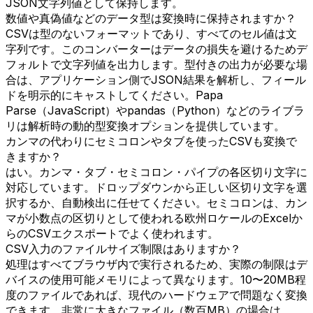
JSON文字列値として保持します。
数値や真偽値などのデータ型は変換時に保持されますか？
CSVは型のないフォーマットであり、すべてのセル値は文
字列です。このコンバーターはデータの損失を避けるためデ
フォルトで文字列値を出力します。型付きの出力が必要な場
合は、アプリケーション側でJSON結果を解析し、フィール
ドを明示的にキャストしてください。Papa
Parse（JavaScript）やpandas（Python）などのライブラ
リは解析時の動的型変換オプションを提供しています。
カンマの代わりにセミコロンやタブを使ったCSVも変換で
きますか？
はい。カンマ・タブ・セミコロン・パイプの各区切り文字に
対応しています。ドロップダウンから正しい区切り文字を選
択するか、自動検出に任せてください。セミコロンは、カン
マが小数点の区切りとして使われる欧州ロケールのExcelか
らのCSVエクスポートでよく使われます。
CSV入力のファイルサイズ制限はありますか？
処理はすべてブラウザ内で実行されるため、実際の制限はデ
バイスの使用可能メモリによって異なります。10〜20MB程
度のファイルであれば、現代のハードウェアで問題なく変換
できます。非常に大きなファイル（数百MB）の場合は、