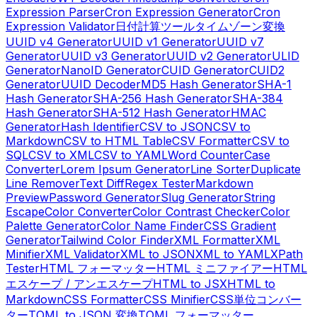
Expression Parser
Cron Expression Generator
Cron
Expression Validator
日付計算ツール
タイムゾーン変換
UUID v4 Generator
UUID v1 Generator
UUID v7
Generator
UUID v3 Generator
UUID v2 Generator
ULID
Generator
NanoID Generator
CUID Generator
CUID2
Generator
UUID Decoder
MD5 Hash Generator
SHA-1
Hash Generator
SHA-256 Hash Generator
SHA-384
Hash Generator
SHA-512 Hash Generator
HMAC
Generator
Hash Identifier
CSV to JSON
CSV to
Markdown
CSV to HTML Table
CSV Formatter
CSV to
SQL
CSV to XML
CSV to YAML
Word Counter
Case
Converter
Lorem Ipsum Generator
Line Sorter
Duplicate
Line Remover
Text Diff
Regex Tester
Markdown
Preview
Password Generator
Slug Generator
String
Escape
Color Converter
Color Contrast Checker
Color
Palette Generator
Color Name Finder
CSS Gradient
Generator
Tailwind Color Finder
XML Formatter
XML
Minifier
XML Validator
XML to JSON
XML to YAML
XPath
Tester
HTML フォーマッター
HTML ミニファイアー
HTML
エスケープ / アンエスケープ
HTML to JSX
HTML to
Markdown
CSS Formatter
CSS Minifier
CSS単位コンバー
ター
TOML to JSON 変換
TOML フォーマッター