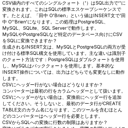
CSV値内のすべてのシングルクォート（'）はSQL出力で''に
変換されます。これはSQLの標準エスケープシーケンスで
す。たとえば、「田中 O'Brien」という値はINSERT文で'田
中 O''Brien'になります。この処理はPostgreSQL、
MySQL、SQLite、SQL Serverで動作します。
MySQLやPostgreSQLなど特定のデータベース向けにCSV
をSQLに変換できますか？
生成されるINSERT文は、MySQLとPostgreSQLの両方が受
け付ける標準SQL構文を使用しています。主な違いは識別子
のクォート方法です：PostgreSQLはダブルクォートを使用
し、MySQLはバッククォートを使用します。基本的な
INSERT操作については、出力はどちらでも変更なしに動作
します。
CSVにヘッダー行がない場合はどうなりますか？
コンバーターは最初の行をカラムヘッダーとして扱います。
CSVにヘッダーがない場合は、変換前にヘッダー行を追加
してください。そうしないと、最初のデータ行がCREATE
TABLE文のカラム名になります。このツールを含むほとん
どのコンバーターはヘッダー行を必要とします。
CSVからSQLへの変換に行数の制限はありますか？