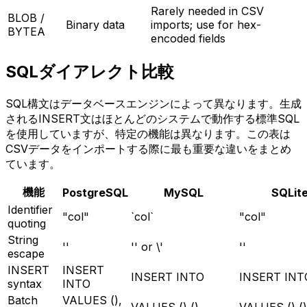
Rarely needed in CSV
BLOB /
Binary data
imports; use for hex-
BYTEA
encoded fields
SQLダイアレクト比較
SQL構文はデータベースエンジンによって異なります。生成
されるINSERT文はほとんどのシステムで動作する標準SQL
を使用していますが、特定の機能は異なります。この表は
CSVデータをインポートする際に最も重要な違いをまとめ
ています。
機能
PostgreSQL
MySQL
SQLit
Identifier
"col"
`col`
"col"
quoting
String
''
'' or \'
''
escape
INSERT
INSERT
INSERT INTO
INSERT INT
syntax
INTO
Batch
VALUES (),
VALUES (),()…
VALUES (),(