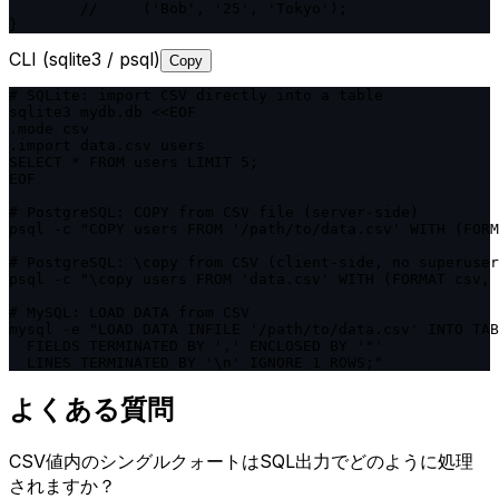
	//     ('Bob', '25', 'Tokyo');

}
CLI (sqlite3 / psql)
Copy
# SQLite: import CSV directly into a table

sqlite3 mydb.db <<EOF

.mode csv

.import data.csv users

SELECT * FROM users LIMIT 5;

EOF

# PostgreSQL: COPY from CSV file (server-side)

psql -c "COPY users FROM '/path/to/data.csv' WITH (FORM
# PostgreSQL: \copy from CSV (client-side, no superuser
psql -c "\copy users FROM 'data.csv' WITH (FORMAT csv, 
# MySQL: LOAD DATA from CSV

mysql -e "LOAD DATA INFILE '/path/to/data.csv' INTO TAB
  FIELDS TERMINATED BY ',' ENCLOSED BY '"'

  LINES TERMINATED BY '\n' IGNORE 1 ROWS;"
よくある質問
CSV値内のシングルクォートはSQL出力でどのように処理
されますか？