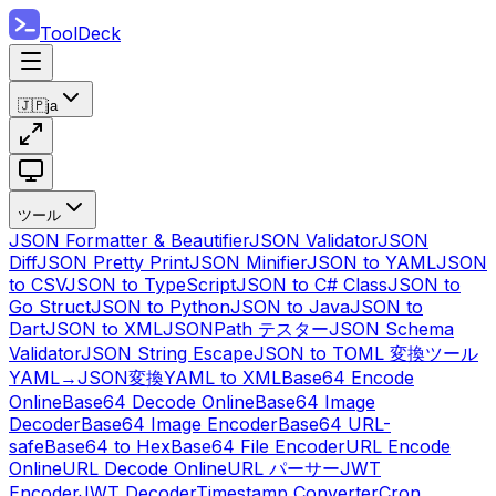
ToolDeck
🇯🇵
ja
ツール
JSON Formatter & Beautifier
JSON Validator
JSON
Diff
JSON Pretty Print
JSON Minifier
JSON to YAML
JSON
to CSV
JSON to TypeScript
JSON to C# Class
JSON to
Go Struct
JSON to Python
JSON to Java
JSON to
Dart
JSON to XML
JSONPath テスター
JSON Schema
Validator
JSON String Escape
JSON to TOML 変換ツール
YAML→JSON変換
YAML to XML
Base64 Encode
Online
Base64 Decode Online
Base64 Image
Decoder
Base64 Image Encoder
Base64 URL-
safe
Base64 to Hex
Base64 File Encoder
URL Encode
Online
URL Decode Online
URL パーサー
JWT
Encoder
JWT Decoder
Timestamp Converter
Cron