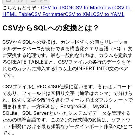
クリア
コピー
こちらもどうぞ：
CSV to JSON
CSV to Markdown
CSV to
HTML Table
CSV Formatter
CSV to XML
CSV to YAML
CSVからSQLへの変換とは？
CSVからSQLへの変換は、カンマ区切りの値をリレーショ
ナルデータベースが実行できる構造化クエリ言語（SQL）文
に変換する処理です。最も一般的な出力は、カラムを定義す
るCREATE TABLE文と、CSVファイルの各行のデータをそ
れらのカラムに挿入する1つ以上のINSERT INTO文のペア
です。
CSVファイルはRFC 4180仕様に従います。各行はレコード
であり、フィールドは区切り文字（通常はカンマ）で分けら
れ、区切り文字や改行を含むフィールドはダブルクォートで
囲まれます。一方SQLは、PostgreSQL、MySQL、
SQLite、SQL Serverといったシステムでデータを管理する
ための標準言語です。この2つの形式間の変換は、ソフトウ
ェア開発における最も頻繁なデータインポート作業のひとつ
です。