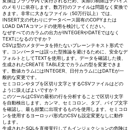
変換はブラウザ内で実行されるため、実際の制限はデバイス
のメモリに依存します。数万行のファイルは問題なく変換で
きます。非常に大きなファイル（50万行以上）では、
INSERT文の代わりにデータベース固有のCOPYまたは
LOAD DATAコマンドの使用を検討してください。
なぜすべてのカラムの出力がINTEGERやDATEではなく
TEXTになるのですか？
CSVは型のメタデータを持たないプレーンテキスト形式で
す。コンバーターは誤った型推論を避けるために、安全なデ
フォルトとしてTEXTを使用します。データを確認した後、
生成されたCREATE TABLE文でカラムの型を変更できま
す。数値カラムにはINTEGER、日付カラムにはDATEが一
般的な変更です。
セミコロンやタブを区切り文字とするCSVファイルはどの
ように扱えばよいですか？
このツールはCSVの最初の行を分析することで区切り文字
を自動検出します。カンマ、セミコロン、タブ、パイプ文字
を確認し、最も頻繁に出現するものを使用します。セミコロ
ンを使用するヨーロッパ形式のCSVも設定変更なしに動作
します。
生成されたSQLを直接実行してもインジェクションの危険は