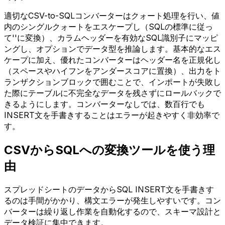
適切なCSV-to-SQLコンバーターはクォート処理を行い、値
内のシングルクォートをエスケープし（SQLの標準に従っ
て''に変換）、カラムヘッダーを有効なSQL識別子にマッピ
ングし、オプションでデータ型を推論します。基本的なエス
ケープに加え、優れたコンバーターはヘッダー名を正規化し
（スペースやハイフンをアンダースコアに置換）、出力をト
ランザクションブロックで囲むことで、インポートが失敗し
た際にテーブルに不完全なデータを残さずにロールバックで
きるようにします。コンバーターなしでは、数百行でも
INSERT文を手書きすることはエラーが起きやすく非効率で
す。
CSVからSQLへの変換ツールを使う理
由
スプレッドシートのデータからSQL INSERT文を手書きす
るのは手間がかかり、構文エラーが発生しやすいです。コン
バーターは繰り返し作業を自動化するので、スキーマ設計と
データ検証に集中できます。