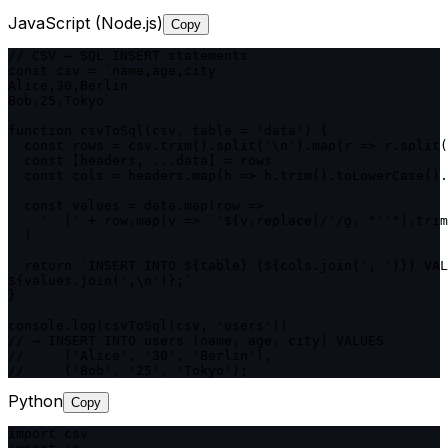
JavaScript (Node.js)
Copy
// CSV → SQL INSERT statements

const csv = `name,age,city

Alice,30,Berlin

Bob,25,Tokyo`

function csvToSql(csv, table = 'data') {

  const rows = csv.trim().split('\n').map(r => r.split(
  const [headers, ...data] = rows

  const cols = headers.map(h => h.trim().toLowerCase().
  const values = data.map(row =>

    '  (' + row.map(v => `'${v.replace(/'/g, "''").trim
  )

  return `INSERT INTO ${table} (${cols.join(', ')}) VAL
${values.join(',\n')};`

}

console.log(csvToSql(csv, 'users'))

// → INSERT INTO users (name, age, city) VALUES

//     ('Alice', '30', 'Berlin'),

//     ('Bob', '25', 'Tokyo');
Python
Copy
import csv
