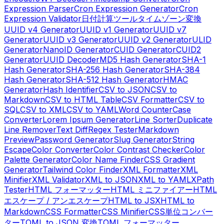
Expression Parser
Cron Expression Generator
Cron
Expression Validator
日付計算ツール
タイムゾーン変換
UUID v4 Generator
UUID v1 Generator
UUID v7
Generator
UUID v3 Generator
UUID v2 Generator
ULID
Generator
NanoID Generator
CUID Generator
CUID2
Generator
UUID Decoder
MD5 Hash Generator
SHA-1
Hash Generator
SHA-256 Hash Generator
SHA-384
Hash Generator
SHA-512 Hash Generator
HMAC
Generator
Hash Identifier
CSV to JSON
CSV to
Markdown
CSV to HTML Table
CSV Formatter
CSV to
SQL
CSV to XML
CSV to YAML
Word Counter
Case
Converter
Lorem Ipsum Generator
Line Sorter
Duplicate
Line Remover
Text Diff
Regex Tester
Markdown
Preview
Password Generator
Slug Generator
String
Escape
Color Converter
Color Contrast Checker
Color
Palette Generator
Color Name Finder
CSS Gradient
Generator
Tailwind Color Finder
XML Formatter
XML
Minifier
XML Validator
XML to JSON
XML to YAML
XPath
Tester
HTML フォーマッター
HTML ミニファイアー
HTML
エスケープ / アンエスケープ
HTML to JSX
HTML to
Markdown
CSS Formatter
CSS Minifier
CSS単位コンバー
ター
TOML to JSON 変換
TOML フォーマッター