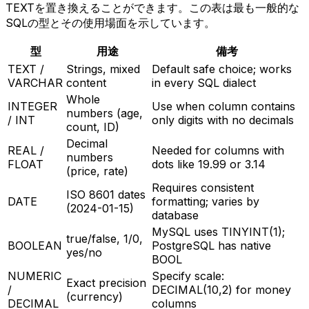
TEXTを置き換えることができます。この表は最も一般的な
SQLの型とその使用場面を示しています。
型
用途
備考
TEXT /
Strings, mixed
Default safe choice; works
VARCHAR
content
in every SQL dialect
Whole
INTEGER
Use when column contains
numbers (age,
/ INT
only digits with no decimals
count, ID)
Decimal
REAL /
Needed for columns with
numbers
FLOAT
dots like 19.99 or 3.14
(price, rate)
Requires consistent
ISO 8601 dates
DATE
formatting; varies by
(2024-01-15)
database
MySQL uses TINYINT(1);
true/false, 1/0,
BOOLEAN
PostgreSQL has native
yes/no
BOOL
NUMERIC
Specify scale:
Exact precision
/
DECIMAL(10,2) for money
(currency)
DECIMAL
columns