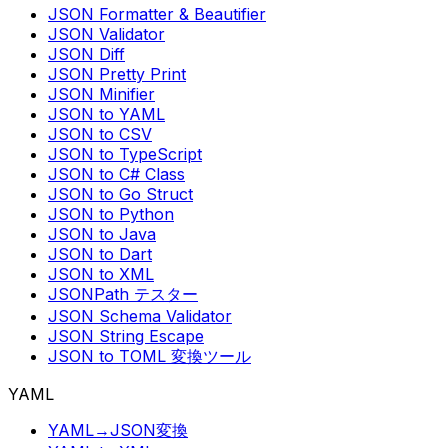
JSON Formatter & Beautifier
JSON Validator
JSON Diff
JSON Pretty Print
JSON Minifier
JSON to YAML
JSON to CSV
JSON to TypeScript
JSON to C# Class
JSON to Go Struct
JSON to Python
JSON to Java
JSON to Dart
JSON to XML
JSONPath テスター
JSON Schema Validator
JSON String Escape
JSON to TOML 変換ツール
YAML
YAML→JSON変換