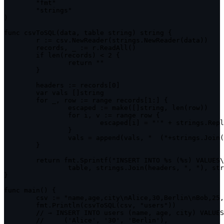
	"fmt"

	"strings"

)

func csvToSQL(data, table string) string {

	r := csv.NewReader(strings.NewReader(data))

	records, _ := r.ReadAll()

	if len(records) < 2 {

		return ""

	}

	headers := records[0]

	var vals []string

	for _, row := range records[1:] {

		escaped := make([]string, len(row))

		for i, v := range row {

			escaped[i] = "'" + strings.ReplaceAll(v, "'", "''") + "'"

		}

		vals = append(vals, "  ("+strings.Join(escaped, ", ")+")")

	}

	return fmt.Sprintf("INSERT INTO %s (%s) VALUES\n%s;",

		table, strings.Join(headers, ", "), strings.Join(vals, ",\n"))

}

func main() {

	csv := "name,age,city\nAlice,30,Berlin\nBob,25,Tokyo"

	fmt.Println(csvToSQL(csv, "users"))

	// → INSERT INTO users (name, age, city) VALUES

	//     ('Alice', '30', 'Berlin'),
