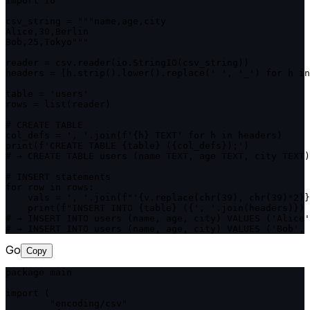
import io

csv_string = """name,age,city

Alice,30,Berlin

Bob,25,Tokyo"""

reader = csv.reader(io.StringIO(csv_string))

headers = [h.strip().lower().replace(' ', '_') for h in
table = 'users'

rows = list(reader)

# CREATE TABLE

col_defs = ', '.join(f'{h} TEXT' for h in headers)

print(f'CREATE TABLE {table} ({col_defs});')

# → CREATE TABLE users (name TEXT, age TEXT, city TEXT)
# INSERT statements

for row in rows:

    vals = ', '.join(f"'{v.replace(chr(39), chr(39)*2)}
    print(f"INSERT INTO {table} ({', '.join(headers)}) 
# → INSERT INTO users (name, age, city) VALUES ('Alice'
# → INSERT INTO users (name, age, city) VALUES ('Bob', 
Go
Copy
package main

import (

	"encoding/csv"
