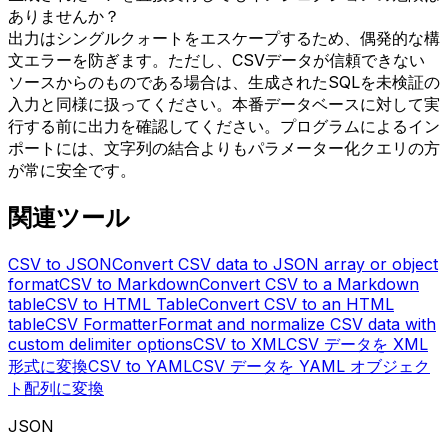
ありませんか？
出力はシングルクォートをエスケープするため、偶発的な構
文エラーを防ぎます。ただし、CSVデータが信頼できない
ソースからのものである場合は、生成されたSQLを未検証の
入力と同様に扱ってください。本番データベースに対して実
行する前に出力を確認してください。プログラムによるイン
ポートには、文字列の結合よりもパラメーター化クエリの方
が常に安全です。
関連ツール
CSV to JSON
Convert CSV data to JSON array or object
format
CSV to Markdown
Convert CSV to a Markdown
table
CSV to HTML Table
Convert CSV to an HTML
table
CSV Formatter
Format and normalize CSV data with
custom delimiter options
CSV to XML
CSV データを XML
形式に変換
CSV to YAML
CSV データを YAML オブジェク
ト配列に変換
JSON