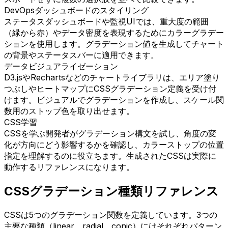
DevOpsダッシュボードのスタイリング
ステータスダッシュボードや監視UIでは、重大度の範囲
（緑から赤）やデータ密度を表現するためにカラーグラデー
ションを使用します。グラデーション値を生成してチャート
の背景やステータスバーに適用できます。
データビジュアライゼーション
D3.jsやRechartsなどのチャートライブラリは、エリア塗り
つぶしやヒートマップにCSSグラデーション定義を受け付
けます。ビジュアルでグラデーションを作成し、スケール関
数用のストップ色を取り出せます。
CSS学習
CSSを学ぶ開発者がグラデーション構文を試し、角度の変
化が方向にどう影響するかを確認し、カラーストップの位置
指定を理解するのに役立ちます。生成されたCSSは実際に
動作するリファレンスになります。
CSSグラデーション種類リファレンス
CSSは5つのグラデーション関数を定義しています。3つの
主要な種類（linear、radial、conic）にはそれぞれパターン