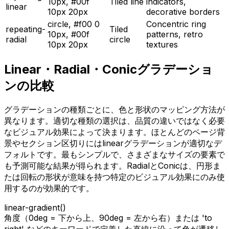
10px, #00f
Tiled line
indicators,
linear
10px 20px
decorative borders
circle, #f00 0
Concentric ring
repeating-
Tiled
10px, #00f
patterns, retro
radial
circle
10px 20px
textures
Linear・Radial・Conicグラデーショ
ンの比較
グラデーションの種類ごとに、色と形状のマッピング方法が
異なります。適切な種類の選択は、品質の違いではなく必要
なビジュアル効果によって決まります。ほとんどのページ背
景やセクション区切りにはlinearグラデーションが適切なデ
フォルトです。最もシンプルで、さまざまなサイズの要素で
も予測可能な結果が得られます。RadialとConicは、円形ま
たは回転の形状が意味を持つ特定のビジュアル効果にのみ使
用するのが効果的です。
linear-gradient()
角度（0deg = 下から上、90deg = 左から右）または 'to
right' などのキーワードで定義した直線に沿って色が遷移し