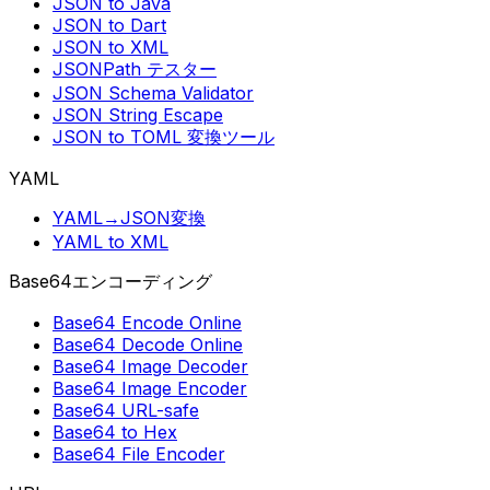
JSON to Java
JSON to Dart
JSON to XML
JSONPath テスター
JSON Schema Validator
JSON String Escape
JSON to TOML 変換ツール
YAML
YAML→JSON変換
YAML to XML
Base64エンコーディング
Base64 Encode Online
Base64 Decode Online
Base64 Image Decoder
Base64 Image Encoder
Base64 URL-safe
Base64 to Hex
Base64 File Encoder