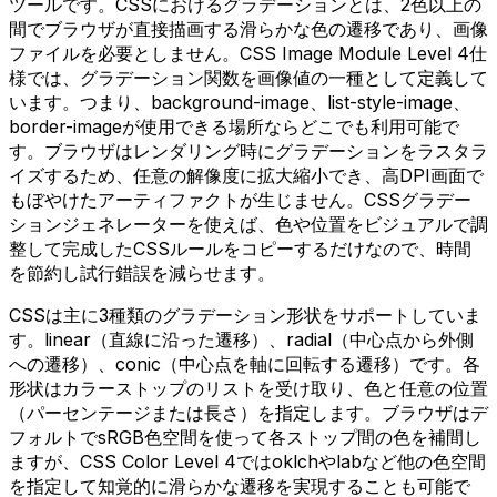
ツールです。CSSにおけるグラデーションとは、2色以上の
間でブラウザが直接描画する滑らかな色の遷移であり、画像
ファイルを必要としません。CSS Image Module Level 4仕
様では、グラデーション関数を画像値の一種として定義して
います。つまり、background-image、list-style-image、
border-imageが使用できる場所ならどこでも利用可能で
す。ブラウザはレンダリング時にグラデーションをラスタラ
イズするため、任意の解像度に拡大縮小でき、高DPI画面で
もぼやけたアーティファクトが生じません。CSSグラデー
ションジェネレーターを使えば、色や位置をビジュアルで調
整して完成したCSSルールをコピーするだけなので、時間
を節約し試行錯誤を減らせます。
CSSは主に3種類のグラデーション形状をサポートしていま
す。linear（直線に沿った遷移）、radial（中心点から外側
への遷移）、conic（中心点を軸に回転する遷移）です。各
形状はカラーストップのリストを受け取り、色と任意の位置
（パーセンテージまたは長さ）を指定します。ブラウザはデ
フォルトでsRGB色空間を使って各ストップ間の色を補間し
ますが、CSS Color Level 4ではoklchやlabなど他の色空間
を指定して知覚的に滑らかな遷移を実現することも可能で