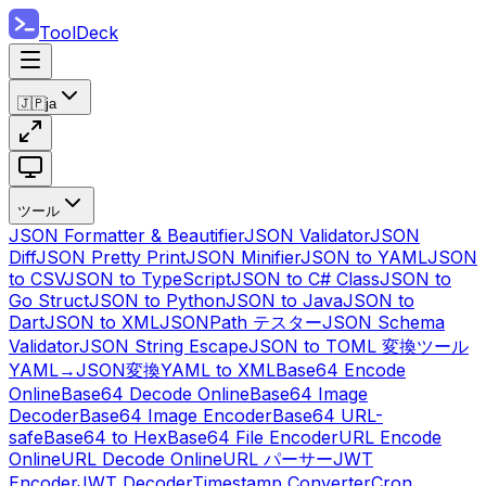
ToolDeck
🇯🇵
ja
ツール
JSON Formatter & Beautifier
JSON Validator
JSON
Diff
JSON Pretty Print
JSON Minifier
JSON to YAML
JSON
to CSV
JSON to TypeScript
JSON to C# Class
JSON to
Go Struct
JSON to Python
JSON to Java
JSON to
Dart
JSON to XML
JSONPath テスター
JSON Schema
Validator
JSON String Escape
JSON to TOML 変換ツール
YAML→JSON変換
YAML to XML
Base64 Encode
Online
Base64 Decode Online
Base64 Image
Decoder
Base64 Image Encoder
Base64 URL-
safe
Base64 to Hex
Base64 File Encoder
URL Encode
Online
URL Decode Online
URL パーサー
JWT
Encoder
JWT Decoder
Timestamp Converter
Cron