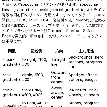
を繰り返すrepeatingバリアントがあります。repeating-
linear-gradient()とrepeating-radial-gradient()はストライプ
背景や同心円のリングに有用です。すべてのグラデーション
関数は、HEX、RGB、HSL、名前付き色、oklchなど任意の
CSS色形式のカラーストップを受け付けます。5つの関数す
べてのブラウザサポートはChrome、Firefox、Safari、
Edgeで実質的に網羅されており、ベンダープレフィックス
は不要です。
関数
記述例
方向
主な用途
Backgrounds, hero
linear-
to right, #f00,
Straight
sections, progress
gradient()
#00f
line
bars
Outward
radial-
circle, #f00,
Spotlight effects,
from
gradient()
#00f
buttons, badges
center
Sweep
conic-
from 0deg,
Pie charts, color
around
gradient()
#f00, #00f
wheels, spinners
center
to right, #f00 0
Stripes, progress
repeating-