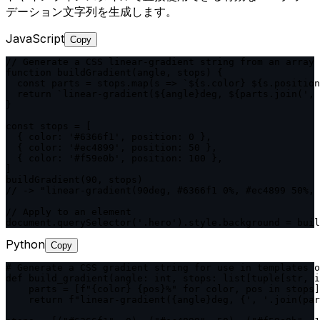
デーション文字列を生成します。
JavaScript
Copy
// Generate a CSS linear-gradient string from an array 
function buildGradient(angle, stops) {

  const parts = stops.map(s => `${s.color} ${s.position
  return `linear-gradient(${angle}deg, ${parts.join(', 
}

const stops = [

  { color: '#6366f1', position: 0 },

  { color: '#ec4899', position: 50 },

  { color: '#f59e0b', position: 100 },

]

buildGradient(90, stops)

// -> "linear-gradient(90deg, #6366f1 0%, #ec4899 50%, 
// Apply to an element

document.querySelector('.hero').style.background = buil
Python
Copy
# Generate a CSS gradient string for use in templates o
def build_gradient(angle: int, stops: list[tuple[str, i
    parts = [f"{color} {pos}%" for color, pos in stops]

    return f"linear-gradient({angle}deg, {', '.join(par