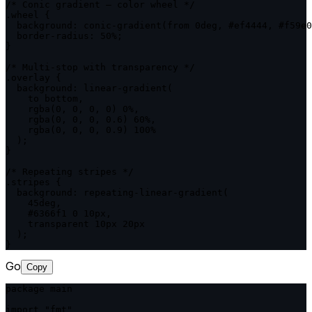
/* Conic gradient — color wheel */

.wheel {

  background: conic-gradient(from 0deg, #ef4444, #f59e0
  border-radius: 50%;

}

/* Multi-stop with transparency */

.overlay {

  background: linear-gradient(

    to bottom,

    rgba(0, 0, 0, 0) 0%,

    rgba(0, 0, 0, 0.6) 60%,

    rgba(0, 0, 0, 0.9) 100%

  );

}

/* Repeating stripes */

.stripes {

  background: repeating-linear-gradient(

    45deg,

    #6366f1 0 10px,

    transparent 10px 20px

  );

}
Go
Copy
package main

import "fmt"
