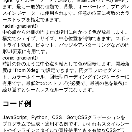
ます。最も一般的な種類で、背景、オーバーレイ、プログレ
スインジケーターに使用されます。任意の位置に複数のカラ
ーストップを指定できます。
radial-gradient()
中心点から外側の円または楕円に向かって色が放射します。
構文でシェイプ、サイズ、中心位置を制御できます。スポッ
トライト効果、ビネット、バッジやアバターリングなどの円
形UI要素に有用です。
conic-gradient()
時計の針のように中心点を軸として色が回転します。開始角
度は 'from Xdeg' で設定できます。円グラフのセグメン
ト、カラーホイール、回転型ローディングインジケーターに
有用です。最低2つのストップが必要で、最初の色を最後に
繰り返すとシームレスなループになります。
コード例
JavaScript、Python、CSS、GoでCSSグラデーションを
プログラムで生成・適用する例です。いずれもスタイルシー
トやインラインスタイルで直接使用できる有効なCSSグラ