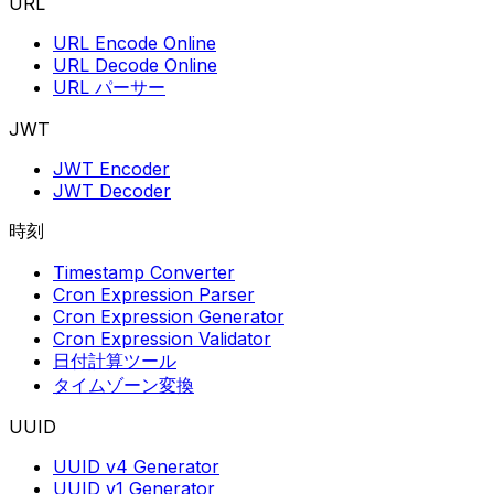
URL
URL Encode Online
URL Decode Online
URL パーサー
JWT
JWT Encoder
JWT Decoder
時刻
Timestamp Converter
Cron Expression Parser
Cron Expression Generator
Cron Expression Validator
日付計算ツール
タイムゾーン変換
UUID
UUID v4 Generator
UUID v1 Generator