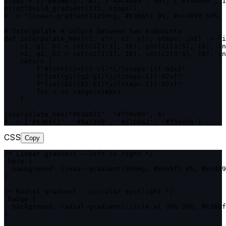
stops = [("#6366f1", 0), ("#ec4899", 50), ("#f59e0b", 1
print(build_gradient(135, stops))

# -> "linear-gradient(135deg, #6366f1 0%, #ec4899 50%, 
# Interpolate N colors between two endpoints

def interpolate_hex(c1: str, c2: str, steps: int) -> li
    r1, g1, b1 = int(c1[1:3], 16), int(c1[3:5], 16), in
    r2, g2, b2 = int(c2[1:3], 16), int(c2[3:5], 16), in
    return [

        f"#{int(r1+(r2-r1)*i/(steps-1)):02x}"

        f"{int(g1+(g2-g1)*i/(steps-1)):02x}"

        f"{int(b1+(b2-b1)*i/(steps-1)):02x}"

        for i in range(steps)

    ]

interpolate_hex("#6366f1", "#f59e0b", 4)

# -> ['#6366f1', '#9a7399', '#d18042', '#f59e0b']
CSS
Copy
/* Linear gradient — left to right */

.hero {

  background: linear-gradient(90deg, #6366f1 0%, #ec489
}

/* Radial gradient — circular spotlight */

.badge {

  background: radial-gradient(circle at 30% 30%, #6366f
}
