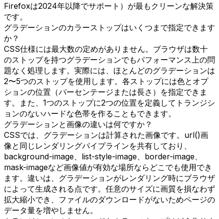
Firefoxは2024年以降でサポート）が最もクリーンな解決策
です。
グラデーションのカラーストップはいくつまで指定できます
か？
CSS仕様には最大数の定めがありません。ブラウザは数十
のストップを持つグラデーションでもパフォーマンス上の問
題なく処理します。実際には、ほとんどのグラデーションは
2〜5つのストップを使用します。各ストップには色とオプ
ションの位置（パーセンテージまたは長さ）を指定できま
す。また、1つのストップに2つの位置を定義してトランジシ
ョンのないハードな色帯を作ることもできます。
グラデーションと画像の違いは何ですか？
CSSでは、グラデーションは計算された画像です。url()画
像と同じレンダリングパイプラインを共有しており、
background-image、list-style-image、border-image、
mask-imageなど画像値が有効な場所ならどこでも使用でき
ます。違いは、グラデーションがレンダリング時にブラウザ
によって生成される点です。任意のサイズに画質を損なわず
拡大縮小でき、ファイルのダウンロードがないためページの
データ量を増やしません。