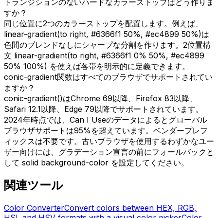
トランジションのないハードなカラーストップはどう作りま
すか？
同じ位置に2つのカラーストップを配置します。例えば、
linear-gradient(to right, #6366f1 50%, #ec4899 50%)は
色間のブレンドなしにシャープな分割を作ります。2位置構
文 linear-gradient(to right, #6366f1 0% 50%, #ec4899
50% 100%) を使えば各帯を明示的に定義できます。
conic-gradient関数はすべてのブラウザでサポートされてい
ますか？
conic-gradient()はChrome 69以降、Firefox 83以降、
Safari 12.1以降、Edge 79以降でサポートされています。
2024年時点では、Can I Useのデータによるとグローバル
ブラウザサポートは95%を超えています。ベンダープレフ
ィックスは不要です。古いブラウザを使用するわずかなユー
ザー向けには、グラデーション宣言の前にフォールバックと
して solid background-color を設定してください。
関連ツール
Color Converter
Convert colors between HEX, RGB,
HSL and HSV formats with a visual color picker
Color