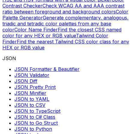
Contrast Checker
Check WCAG AA and AAA contrast
ratio between foreground and background colors
Color
Palette Generator
Generate complementary, analogous,
triadic and tetradic color palettes from any base
color
Color Name Finder
Find the closest CSS named
color for any HEX or RGB value
Tailwind Color
Finder
Find the nearest Tailwind CSS color class for any
HEX or RGB value
JSON
JSON Formatter & Beautifier
JSON Validator
JSON Diff
JSON Pretty Print
JSON Minifier
JSON to YAML
JSON to CSV
JSON to TypeScript
JSON to C# Class
JSON to Go Struct
JSON to Python