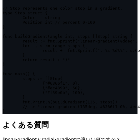
// Stop represents one color stop in a gradient.

type Stop struct {

	Color    string

	Position int // percent 0-100

}

func buildGradient(angle int, stops []Stop) string {

	result := fmt.Sprintf("linear-gradient(%ddeg", angle)

	for _, s := range stops {

		result += fmt.Sprintf(", %s %d%%", s.Color, s.Position)

	}

	return result + ")"

}

func main() {

	stops := []Stop{

		{"#6366f1", 0},

		{"#ec4899", 50},

		{"#f59e0b", 100},

	}

	fmt.Println(buildGradient(135, stops))

	// -> "linear-gradient(135deg, #6366f1 0%, #ec4899 50%, #f59e0b 100%)"

}
よくある質問
linear-gradientとradial-gradientの違いは何ですか？