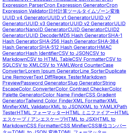
Expression Parser
Cron Expression Generator
Cron
Expression Validator
日付計算ツール
タイムゾーン変換
UUID v4 Generator
UUID v1 Generator
UUID v7
Generator
UUID v3 Generator
UUID v2 Generator
ULID
Generator
NanoID Generator
CUID Generator
CUID2
Generator
UUID Decoder
MD5 Hash Generator
SHA-1
Hash Generator
SHA-256 Hash Generator
SHA-384
Hash Generator
SHA-512 Hash Generator
HMAC
Generator
Hash Identifier
CSV to JSON
CSV to
Markdown
CSV to HTML Table
CSV Formatter
CSV to
SQL
CSV to XML
CSV to YAML
Word Counter
Case
Converter
Lorem Ipsum Generator
Line Sorter
Duplicate
Line Remover
Text Diff
Regex Tester
Markdown
Preview
Password Generator
Slug Generator
String
Escape
Color Converter
Color Contrast Checker
Color
Palette Generator
Color Name Finder
CSS Gradient
Generator
Tailwind Color Finder
XML Formatter
XML
Minifier
XML Validator
XML to JSON
XML to YAML
XPath
Tester
HTML フォーマッター
HTML ミニファイアー
HTML
エスケープ / アンエスケープ
HTML to JSX
HTML to
Markdown
CSS Formatter
CSS Minifier
CSS単位コンバー
ター
TOML to JSON 変換
TOML フォーマッター