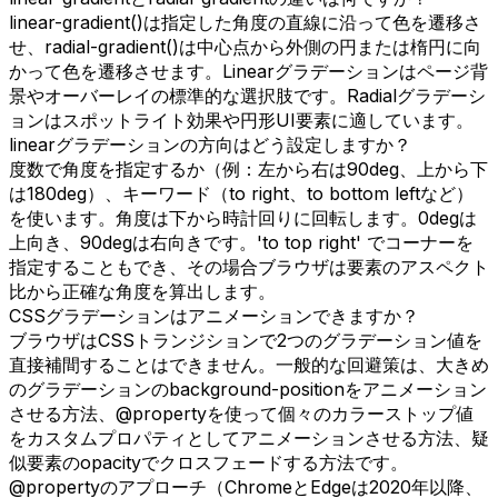
linear-gradient()は指定した角度の直線に沿って色を遷移さ
せ、radial-gradient()は中心点から外側の円または楕円に向
かって色を遷移させます。Linearグラデーションはページ背
景やオーバーレイの標準的な選択肢です。Radialグラデーシ
ョンはスポットライト効果や円形UI要素に適しています。
linearグラデーションの方向はどう設定しますか？
度数で角度を指定するか（例：左から右は90deg、上から下
は180deg）、キーワード（to right、to bottom leftなど）
を使います。角度は下から時計回りに回転します。0degは
上向き、90degは右向きです。'to top right' でコーナーを
指定することもでき、その場合ブラウザは要素のアスペクト
比から正確な角度を算出します。
CSSグラデーションはアニメーションできますか？
ブラウザはCSSトランジションで2つのグラデーション値を
直接補間することはできません。一般的な回避策は、大きめ
のグラデーションのbackground-positionをアニメーション
させる方法、@propertyを使って個々のカラーストップ値
をカスタムプロパティとしてアニメーションさせる方法、疑
似要素のopacityでクロスフェードする方法です。
@propertyのアプローチ（ChromeとEdgeは2020年以降、