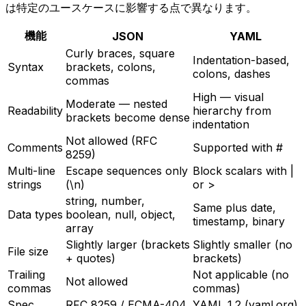
は特定のユースケースに影響する点で異なります。
機能
JSON
YAML
Curly braces, square
Indentation-based,
Syntax
brackets, colons,
colons, dashes
commas
High — visual
Moderate — nested
Readability
hierarchy from
brackets become dense
indentation
Not allowed (RFC
Comments
Supported with #
8259)
Multi-line
Escape sequences only
Block scalars with |
strings
(\n)
or >
string, number,
Same plus date,
Data types
boolean, null, object,
timestamp, binary
array
Slightly larger (brackets
Slightly smaller (no
File size
+ quotes)
brackets)
Trailing
Not applicable (no
Not allowed
commas
commas)
Spec
RFC 8259 / ECMA-404
YAML 1.2 (yaml.org)