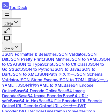
ToolDeck
🇯🇵
ja
ツール
JSON Formatter & Beautifier
JSON Validator
JSON
Diff
JSON Pretty Print
JSON Minifier
JSON to YAML
JSON
to CSV
JSON to TypeScript
JSON to C# Class
JSON to
Go Struct
JSON to Python
JSON to Java
JSON to
Dart
JSON to XML
JSONPath テスター
JSON Schema
Validator
JSON String Escape
JSON to TOML 変換ツール
YAML→JSON変換
YAML to XML
Base64 Encode
Online
Base64 Decode Online
Base64 Image
Decoder
Base64 Image Encoder
Base64 URL-
safe
Base64 to Hex
Base64 File Encoder
URL Encode
Online
URL Decode Online
URL パーサー
JWT
Encoder
JWT Decoder
Timestamp Converter
Cron