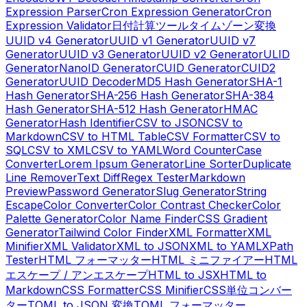
Expression Parser
Cron Expression Generator
Cron
Expression Validator
日付計算ツール
タイムゾーン変換
UUID v4 Generator
UUID v1 Generator
UUID v7
Generator
UUID v3 Generator
UUID v2 Generator
ULID
Generator
NanoID Generator
CUID Generator
CUID2
Generator
UUID Decoder
MD5 Hash Generator
SHA-1
Hash Generator
SHA-256 Hash Generator
SHA-384
Hash Generator
SHA-512 Hash Generator
HMAC
Generator
Hash Identifier
CSV to JSON
CSV to
Markdown
CSV to HTML Table
CSV Formatter
CSV to
SQL
CSV to XML
CSV to YAML
Word Counter
Case
Converter
Lorem Ipsum Generator
Line Sorter
Duplicate
Line Remover
Text Diff
Regex Tester
Markdown
Preview
Password Generator
Slug Generator
String
Escape
Color Converter
Color Contrast Checker
Color
Palette Generator
Color Name Finder
CSS Gradient
Generator
Tailwind Color Finder
XML Formatter
XML
Minifier
XML Validator
XML to JSON
XML to YAML
XPath
Tester
HTML フォーマッター
HTML ミニファイアー
HTML
エスケープ / アンエスケープ
HTML to JSX
HTML to
Markdown
CSS Formatter
CSS Minifier
CSS単位コンバー
ター
TOML to JSON 変換
TOML フォーマッター