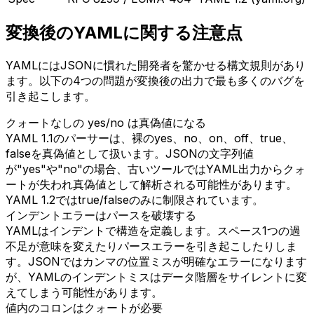
変換後のYAMLに関する注意点
YAMLにはJSONに慣れた開発者を驚かせる構文規則があり
ます。以下の4つの問題が変換後の出力で最も多くのバグを
引き起こします。
クォートなしの yes/no は真偽値になる
YAML 1.1のパーサーは、裸のyes、no、on、off、true、
falseを真偽値として扱います。JSONの文字列値
が"yes"や"no"の場合、古いツールではYAML出力からクォ
ートが失われ真偽値として解析される可能性があります。
YAML 1.2ではtrue/falseのみに制限されています。
インデントエラーはパースを破壊する
YAMLはインデントで構造を定義します。スペース1つの過
不足が意味を変えたりパースエラーを引き起こしたりしま
す。JSONではカンマの位置ミスが明確なエラーになります
が、YAMLのインデントミスはデータ階層をサイレントに変
えてしまう可能性があります。
値内のコロンはクォートが必要