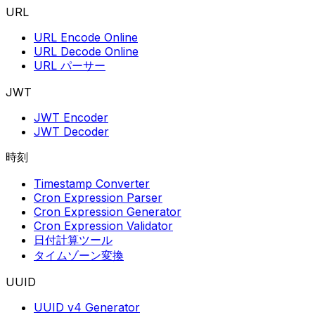
URL
URL Encode Online
URL Decode Online
URL パーサー
JWT
JWT Encoder
JWT Decoder
時刻
Timestamp Converter
Cron Expression Parser
Cron Expression Generator
Cron Expression Validator
日付計算ツール
タイムゾーン変換
UUID
UUID v4 Generator