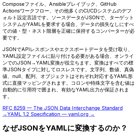
Composeファイル、Ansibleプレイブック、GitHub
Actionsワークフロー、その他多くのCI/CDシステムのデフ
ォルト設定言語です。ソースデータがJSONで、ターゲット
システムがYAMLを要求する場合、データの損失なしにすべ
ての値・型・ネスト階層を正確に保持するコンバーターが必
要です。
JSONでAPIレスポンスやエクスポートデータを受け取り、
YAML設定ファイルに貼り付ける必要がある場合、オンライ
ンでのJSON→YAML変換が役立ちます。変換はすべての標
準JSONタイプに対してロスレスです。文字列、数値、真偽
値、null、配列、オブジェクトはそれぞれ対応するYAML形
式に直接マッピングされます。コロンや特殊文字を含む値は
自動的に引用符で囲まれ、有効なYAML出力が保証されま
す。
RFC 8259 — The JSON Data Interchange Standard
→
YAML 1.2 Specification — yaml.org →
なぜJSONをYAMLに変換するのか？