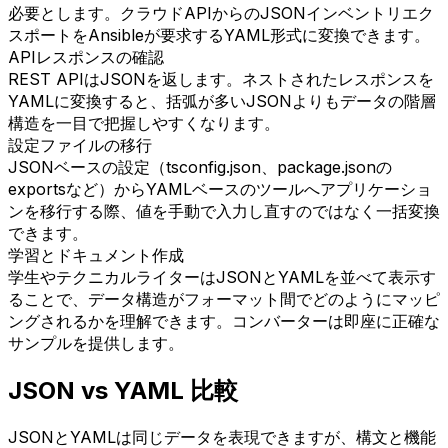
必要とします。クラウドAPIからのJSONインベントリエク
スポートをAnsibleが要求するYAML形式に変換できます。
APIレスポンスの確認
REST APIはJSONを返します。ネストされたレスポンスを
YAMLに変換すると、括弧が多いJSONよりもデータの階層
構造を一目で把握しやすくなります。
設定ファイルの移行
JSONベースの設定（tsconfig.json、package.jsonの
exportsなど）からYAMLベースのツールへアプリケーショ
ンを移行する際、値を手動で入力し直すのではなく一括変換
できます。
学習とドキュメント作成
学生やテクニカルライターはJSONとYAMLを並べて表示す
ることで、データ構造がフォーマット間でどのようにマッピ
ングされるかを理解できます。コンバーターは即座に正確な
サンプルを提供します。
JSON vs YAML 比較
JSONとYAMLは同じデータを表現できますが、構文と機能