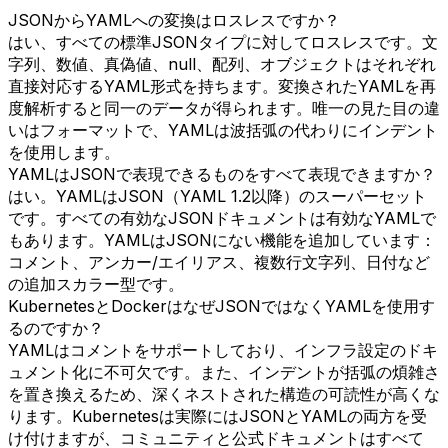
JSONからYAMLへの変換はロスレスですか？
はい、すべての標準JSONタイプに対してロスレスです。文
字列、数値、真偽値、null、配列、オブジェクトはそれぞれ
直接対応するYAML形式を持ちます。変換されたYAMLを再
度解析すると同一のデータが得られます。唯一の見た目の違
いはフォーマットで、YAMLは波括弧の代わりにインデント
を使用します。
YAMLはJSONで表現できるものをすべて表現できますか？
はい。YAMLはJSON（YAML 1.2以降）のスーパーセット
です。すべての有効なJSONドキュメントは有効なYAMLで
もあります。YAMLはJSONにない機能を追加しています：
コメント、アンカー/エイリアス、複数行文字列、日付など
の追加スカラー型です。
KubernetesとDockerはなぜJSONではなくYAMLを使用す
るのですか？
YAMLはコメントをサポートしており、インフラ設定のドキ
ュメント化に不可欠です。また、インデントが括弧の煩雑さ
を置き換えるため、深くネストされた構造の可読性が高くな
ります。Kubernetesは実際にはJSONとYAMLの両方を受
け付けますが、コミュニティと公式ドキュメントはすべて