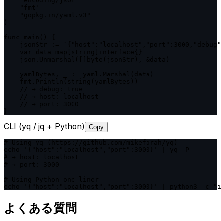
    "encoding/json"

    "fmt"

    "gopkg.in/yaml.v3"

)

func main() {

    jsonStr := `{"host":"localhost","port":3000,"debug"
    var data map[string]interface{}

    json.Unmarshal([]byte(jsonStr), &data)

    yamlBytes, _ := yaml.Marshal(data)

    fmt.Println(string(yamlBytes))

    // → debug: true

    // → host: localhost

    // → port: 3000

}
CLI (yq / jq + Python)
Copy
# Using yq (https://github.com/mikefarah/yq)

echo '{"host":"localhost","port":3000}' | yq -P

# → host: localhost

# → port: 3000

# Using Python one-liner

echo '{"host":"localhost","port":3000}' | python3 -c "i
よくある質問