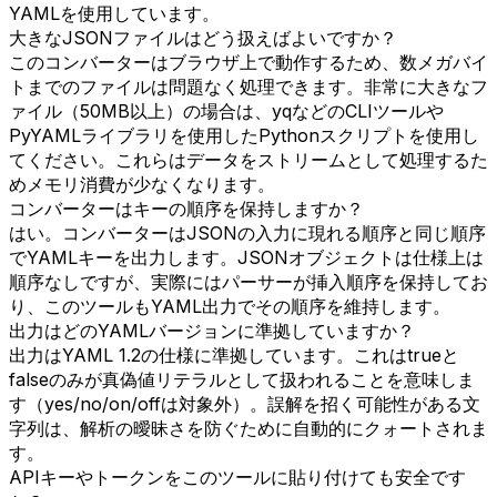
YAMLを使用しています。
大きなJSONファイルはどう扱えばよいですか？
このコンバーターはブラウザ上で動作するため、数メガバイ
トまでのファイルは問題なく処理できます。非常に大きなフ
ァイル（50MB以上）の場合は、yqなどのCLIツールや
PyYAMLライブラリを使用したPythonスクリプトを使用し
てください。これらはデータをストリームとして処理するた
めメモリ消費が少なくなります。
コンバーターはキーの順序を保持しますか？
はい。コンバーターはJSONの入力に現れる順序と同じ順序
でYAMLキーを出力します。JSONオブジェクトは仕様上は
順序なしですが、実際にはパーサーが挿入順序を保持してお
り、このツールもYAML出力でその順序を維持します。
出力はどのYAMLバージョンに準拠していますか？
出力はYAML 1.2の仕様に準拠しています。これはtrueと
falseのみが真偽値リテラルとして扱われることを意味しま
す（yes/no/on/offは対象外）。誤解を招く可能性がある文
字列は、解析の曖昧さを防ぐために自動的にクォートされま
す。
APIキーやトークンをこのツールに貼り付けても安全です