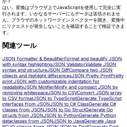
か？
はい。変換はブラウザ上でJavaScriptを使用して完全に実
行されます。いかなるサーバーにもデータは送信されませ
ん。ブラウザのネットワークインスペクターを開き、変換中
にリクエストが発生しないことを確認することで検証できま
す。
関連ツール
JSON Formatter & Beautifier
Format and beautify JSON
with syntax highlighting
JSON Validator
Validate JSON
syntax and structure
JSON Diff
Compare two JSON
objects and highlight differences
JSON Pretty Print
Pretty
print JSON with customizable indentation for
readability
JSON Minifier
Minify and compact JSON by
removing whitespace
JSON to CSV
Convert JSON array
to CSV format
JSON to TypeScript
Generate TypeScript
interfaces from JSON
JSON to C# Class
Generate C#
classes from JSON
JSON to Go Struct
Generate Go
structs from JSON
JSON to Python
Generate Python
dataclasses from JSON
JSON to Java
Generate Java
POJO classes from JSON
JSON to Dart
Generate Dart