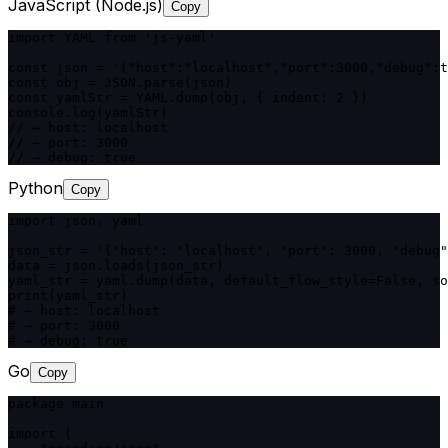
JavaScript (Node.js)
Copy
import YAML from 'js-yaml'

const json = '{"host":"localhost","port":3000,"debug":t
const obj = JSON.parse(json)

const yamlStr = YAML.dump(obj, { indent: 2 })

console.log(yamlStr)

// → host: localhost

// → port: 3000

// → debug: true
Python
Copy
import json, yaml

json_str = '{"host": "localhost", "port": 3000, "debug"
data = json.loads(json_str)

yaml_str = yaml.dump(data, default_flow_style=False, so
print(yaml_str)

# → host: localhost

# → port: 3000

# → debug: true
Go
Copy
package main

import (
