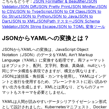
こちらもどうぞ：
JSON Formatter & Beautifier
JSON
Validator
JSON Diff
JSON Pretty Print
JSON Minifier
JSON
to CSV
JSON to TypeScript
JSON to C# Class
JSON to
Go Struct
JSON to Python
JSON to Java
JSON to
Dart
JSON to XML
JSONPath テスター
JSON Schema
Validator
JSON String Escape
JSON to TOML 変換ツール
JSONからYAMLへの変換とは？
JSONからYAMLへの変換は、JavaScript Object
Notation（JSON）のデータをYAML Ain't Markup
Language（YAML）に変換する処理です。両フォーマット
はオブジェクト、配列、文字列、数値、真偽値、nullという
同じデータ構造を表現できますが、構文が異なります。
JSONは波括弧・角括弧・カンマを使用し、YAMLはインデ
ントと改行を使用するため、プレーンテキストに近い読みや
すい出力を生成します。XMLとは異なり、どちらのフォー
マットもスキーマを必要としません。
YAMLは人間が読みやすいデータシリアライゼーション形式
として設計されました。Kubernetesマニフェスト、Docker