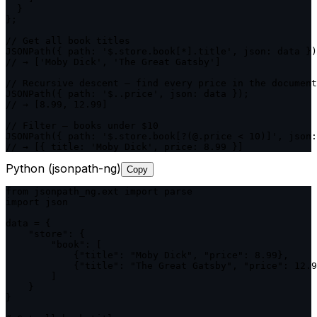
  }

};

// Get all book titles

JSONPath({ path: '$.store.book[*].title', json: data })
// → ['Moby Dick', 'The Great Gatsby']

// Recursive descent — find every price in the document

JSONPath({ path: '$..price', json: data });

// → [8.99, 12.99]

// Filter — books under $10

JSONPath({ path: '$.store.book[?(@.price < 10)]', json:
// → [{ title: 'Moby Dick', price: 8.99 }]
Python (jsonpath-ng)
Copy
from jsonpath_ng.ext import parse

import json

data = {

    "store": {

        "book": [

            {"title": "Moby Dick", "price": 8.99},

            {"title": "The Great Gatsby", "price": 12.9
        ]

    }

}
