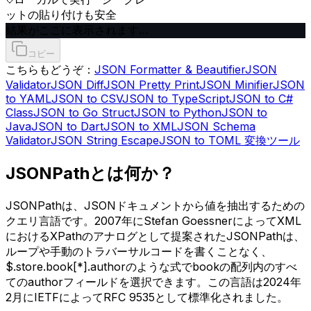
ットの貼り付けも安全
結果がここに表示されます…
コピー
こちらもどうぞ：
JSON Formatter & Beautifier
JSON
Validator
JSON Diff
JSON Pretty Print
JSON Minifier
JSON
to YAML
JSON to CSV
JSON to TypeScript
JSON to C#
Class
JSON to Go Struct
JSON to Python
JSON to
Java
JSON to Dart
JSON to XML
JSON Schema
Validator
JSON String Escape
JSON to TOML 変換ツール
JSONPathとは何か？
JSONPathは、JSONドキュメントから値を抽出するための
クエリ言語です。2007年にStefan GoessnerによってXML
におけるXPathのアナログとして提案されたJSONPathは、
ループや手動のトラバーサルコードを書くことなく、
$.store.book[*].authorのような式でbookの配列内のすべ
てのauthorフィールドを選択できます。この言語は2024年
2月にIETFによってRFC 9535として標準化されました。