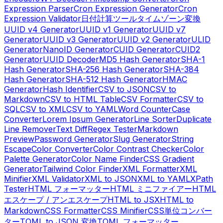
Expression Parser
Cron Expression Generator
Cron
Expression Validator
日付計算ツール
タイムゾーン変換
UUID v4 Generator
UUID v1 Generator
UUID v7
Generator
UUID v3 Generator
UUID v2 Generator
ULID
Generator
NanoID Generator
CUID Generator
CUID2
Generator
UUID Decoder
MD5 Hash Generator
SHA-1
Hash Generator
SHA-256 Hash Generator
SHA-384
Hash Generator
SHA-512 Hash Generator
HMAC
Generator
Hash Identifier
CSV to JSON
CSV to
Markdown
CSV to HTML Table
CSV Formatter
CSV to
SQL
CSV to XML
CSV to YAML
Word Counter
Case
Converter
Lorem Ipsum Generator
Line Sorter
Duplicate
Line Remover
Text Diff
Regex Tester
Markdown
Preview
Password Generator
Slug Generator
String
Escape
Color Converter
Color Contrast Checker
Color
Palette Generator
Color Name Finder
CSS Gradient
Generator
Tailwind Color Finder
XML Formatter
XML
Minifier
XML Validator
XML to JSON
XML to YAML
XPath
Tester
HTML フォーマッター
HTML ミニファイアー
HTML
エスケープ / アンエスケープ
HTML to JSX
HTML to
Markdown
CSS Formatter
CSS Minifier
CSS単位コンバー
ター
TOML to JSON 変換
TOML フォーマッター