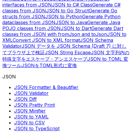
interfaces from JSON
JSON to C# Class
Generate C#
classes from JSON
JSON to Go Struct
Generate Go
structs from JSON
JSON to Python
Generate Python
dataclasses from JSON
JSON to Java
Generate Java
POJO classes from JSON
JSON to Dart
Generate Dart
classes from JSON with fromJson and toJson
JSON to
XML
Convert JSON to XML format
JSON Schema
Validator
JSON データを JSON Schema (Draft 7) に対し
てブラウザ上で検証
JSON String Escape
JSON 文字列内の
特殊文字をエスケープ・アンエスケープ
JSON to TOML 変
換ツール
JSONをTOML形式に変換
JSON
JSON Formatter & Beautifier
JSON Validator
JSON Diff
JSON Pretty Print
JSON Minifier
JSON to YAML
JSON to CSV
JSON to TypeScript