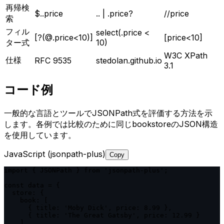
再帰検
$..price
.. | .price?
//price
索
フィル
select(.price <
[?(@.price<10)]
[price<10]
ター式
10)
W3C XPath
仕様
RFC 9535
stedolan.github.io
3.1
コード例
一般的な言語とツールでJSONPath式を評価する方法を示
します。各例では比較のために同じbookstoreのJSON構造
を使用しています。
JavaScript (jsonpath-plus)
Copy
import { JSONPath } from 'jsonpath-plus';

const data = {

  store: {

    book: [

      { title: 'Moby Dick', price: 8.99 },

      { title: 'The Great Gatsby', price: 12.99 }

    ]
