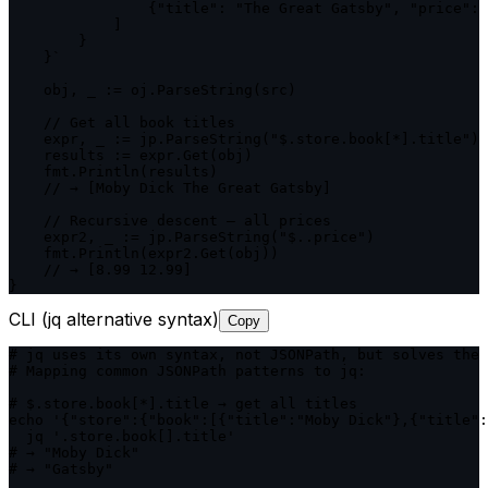
                {"title": "The Great Gatsby", "price": 
            ]

        }

    }`

    obj, _ := oj.ParseString(src)

    // Get all book titles

    expr, _ := jp.ParseString("$.store.book[*].title")

    results := expr.Get(obj)

    fmt.Println(results)

    // → [Moby Dick The Great Gatsby]

    // Recursive descent — all prices

    expr2, _ := jp.ParseString("$..price")

    fmt.Println(expr2.Get(obj))

    // → [8.99 12.99]

}
CLI (jq alternative syntax)
Copy
# jq uses its own syntax, not JSONPath, but solves the 
# Mapping common JSONPath patterns to jq:

# $.store.book[*].title → get all titles

echo '{"store":{"book":[{"title":"Moby Dick"},{"title":
  jq '.store.book[].title'

# → "Moby Dick"

# → "Gatsby"
