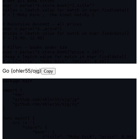
# Get all book titles

expr = parse("$.store.book[*].title")

titles = [match.value for match in expr.find(data)]

# → ['Moby Dick', 'The Great Gatsby']

# Recursive descent — all prices

expr = parse("$..price")

prices = [match.value for match in expr.find(data)]

# → [8.99, 12.99]

# Filter — books under $10

expr = parse("$.store.book[?price < 10]")

cheap = [match.value for match in expr.find(data)]

# → [{"title": "Moby Dick", "price": 8.99}]
Go (ohler55/ojg)
Copy
package main

import (

    "fmt"

    "github.com/ohler55/ojg/jp"

    "github.com/ohler55/ojg/oj"

)

func main() {

    src := `{

        "store": {

            "book": [

                {"title": "Moby Dick", "price": 8.99},
