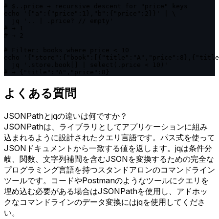
# $..price → recursive descent for "price" keys

echo '{"a":{"price":1},"b":{"price":2}}' | \

  jq '.. | .price? // empty'

# → 1

# → 2

# Filter: books where price < 10

echo '{"store":{"book":[{"title":"A","price":8},{"title
  jq '.store.book[] | select(.price < 10)'

# → {"title":"A","price":8}
よくある質問
JSONPathとjqの違いは何ですか？
JSONPathは、ライブラリとしてアプリケーションに組み
込まれるように設計されたクエリ言語です。パス式を使って
JSONドキュメントから一致する値を返します。jqは条件分
岐、関数、文字列補間を含むJSONを変換するための完全な
プログラミング言語を持つスタンドアロンのコマンドライン
ツールです。コードやPostmanのようなツールにクエリを
埋め込む必要がある場合はJSONPathを使用し、アドホッ
クなコマンドラインのデータ変換にはjqを使用してくださ
い。