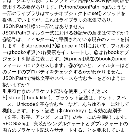
には、クエリの後にプログラミング言語のJSON操作関数を
使用する必要があります。PythonのjsonPath-ngのような
一部のライブラリはマッチオブジェクトにset()メソッドを
提供していますが、これはライブラリの拡張であり、
JSONPath仕様の一部ではありません。
JSONPathフィルター式における@記号の意味は何ですか？
@記号は、フィルター式で評価されている現在のノードを指
します。$.store.book[?(@.price < 10)]において、フィルタ
ーはbookの配列の各要素をイテレートし、@は各bookオブ
ジェクトを順番に表します。@.priceは現在のbookのprice
フィールドにアクセスします。@がないと、フィルターはど
のノードのプロパティをチェックするかがわかりません。
JSONPathで特殊文字やスペースを含むキーをどのように
扱いますか？
引用符付きのブラケット記法を使用してください:
$['store']['book title']。ブラケット記法は、ドット、スペ
ース、Unicode文字を含むキーなど、あらゆるキーに対して
機能します。ドット記法（$.store.key）は有効な識別子
（文字、数字、アンダースコア）のキーにのみ機能します。
RFC 9535は、実装がシングルクォートとダブルクォートの
両方のブラケット記法をサポートすることを要求していま