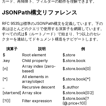
カード、再帰降下、フィルターの動作を理解できます。
JSONPath構文リファレンス
RFC 9535は標準のJSONPath構文を定義しています。下の
表はほとんどのクエリで使用する演算子を網羅しています。
すべての式は$（ルートノード）で始まり、1つ以上のセレ
クターを連結してドキュメント構造をナビゲートします。
演算子
説明
例
$
Root element
$.store
.key
Child property
$.store.book
Array index (zero-
[n]
$.store.book[0]
based)
All elements in
[*]
$.store.book[*]
array/object
..
Recursive descent
$..author
[start:end]
Array slice
$.store.book[0:2]
$.store.book[?
[?()]
Filter expression
(@.price<10)]