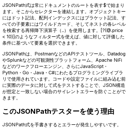
JSONPath式は常にドキュメントのルートを表す$で始まり
ます。そこからセレクターを連結します。オブジェクトキー
にはドット記法、配列インデックスにはブラケット記法、す
べての子要素にはワイルドカード、そしてネストの各レベル
を検索する再帰降下演算子（..）を使用します。[?(@.price
< 10)]のようなフィルター式を使えば、値に対して評価した
条件に基づいて要素を選択できます。
JSONPathは、PostmanなどのAPIテストツール、Datadog
やSplunkなどの可観測性プラットフォーム、Apache NiFi
などのワークフローエンジン、さらにJavaScript・
Python・Go・Java・C#にわたるプログラミングライブラ
リで使用されています。コードや設定ファイルに組み込む前
に実際のデータに対して式をテストすることで、JSON構造
が想定と一致しない場合のサイレントエラーを防ぐことがで
きます。
このJSONPathテスターを使う理由
JSONPath式を手書きするとエラーが発生しやすいです。