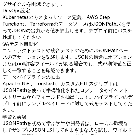
グサイクルを削減できます。
DevOps設定
Kubernetesのカスタムリソース定義、AWS Step
Functions、TerraformのデータソースはJSONPath式を使
ってJSONの出力から値を抽出します。デプロイ前にパスを
検証してください。
QAテスト自動化
コントラクトテストや統合テストのためにJSONPathベー
スのアサーションを記述します。JSONの構造にオプション
またはnull許容フィールドがある場合でも、式が期待値と正
しく一致することを確認できます。
データパイプラインの抽出
Apache NiFi、Logstash、カスタムETLスクリプトは
JSONPathを使って半構造化されたログデータやイベント
ストリームからフィールドを抽出します。パイプラインのデ
プロイ前にサンプルペイロードに対して式をテストしてくだ
さい。
学習と実験
JSONPathを初めて学ぶ学生や開発者は、ローカル環境な
しでサンプルJSONに対してさまざまな式を試し、ワイルド