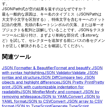
す。
JSONPath式が空の結果を返すのはなぜですか？
最も一般的な原因は、キー名のタイプミス（JSONPathは
大文字小文字を区別する）、特殊文字を含むキーへのドット
記法の使用、先頭の$ルートシンボルの欠落、または単一オ
ブジェクトを配列と誤解していることです。JSONをテスタ
ーツールに貼り付け、まずより単純な部分式（$.storeな
ど）を試して、セレクターを追加する前にパスの各セグメン
トが正しく解決されることを確認してください。
関連ツール
JSON Formatter & Beautifier
Format and beautify JSON
with syntax highlighting
JSON Validator
Validate JSON
syntax and structure
JSON Diff
Compare two JSON
objects and highlight differences
JSON Pretty Print
Pretty
print JSON with customizable indentation for
readability
JSON Minifier
Minify and compact JSON by
removing whitespace
JSON to YAML
Convert JSON to
YAML format
JSON to CSV
Convert JSON array to CSV
format
JSON to TypeScript
Generate TypeScript