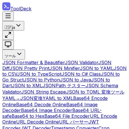
ToolDeck
🇯🇵
ja
ツール
JSON Formatter & Beautifier
JSON Validator
JSON
Diff
JSON Pretty Print
JSON Minifier
JSON to YAML
JSON
to CSV
JSON to TypeScript
JSON to C# Class
JSON to
Go Struct
JSON to Python
JSON to Java
JSON to
Dart
JSON to XML
JSONPath テスター
JSON Schema
Validator
JSON String Escape
JSON to TOML 変換ツール
YAML→JSON変換
YAML to XML
Base64 Encode
Online
Base64 Decode Online
Base64 Image
Decoder
Base64 Image Encoder
Base64 URL-
safe
Base64 to Hex
Base64 File Encoder
URL Encode
Online
URL Decode Online
URL パーサー
JWT
Encoder
JWT Decoder
Timestamp Converter
Cron