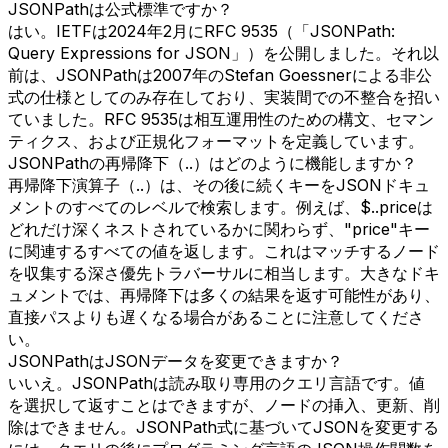
JSONPathは公式標準ですか？
はい。IETFは2024年2月にRFC 9535（「JSONPath:
Query Expressions for JSON」）を公開しました。それ以
前は、JSONPathは2007年のStefan Goessnerによる非公
式の仕様としてのみ存在しており、実装間での不整合を招い
ていました。RFC 9535は相互運用性のための構文、セマン
ティクス、および正規化フォーマットを定義しています。
JSONPathの再帰降下（..）はどのように機能しますか？
再帰降下演算子（..）は、その後に続くキーをJSONドキュ
メントのすべてのレベルで検索します。例えば、$..priceは
どれだけ深くネストされているかに関わらず、"price"キー
に関連するすべての値を返します。これはマッチするノード
を収集する深さ優先トラバーサルに相当します。大きなドキ
ュメントでは、再帰降下は多くの結果を返す可能性があり、
直接パスよりも遅くなる場合があることに注意してくださ
い。
JSONPathはJSONデータを変更できますか？
いいえ。JSONPathは読み取り専用のクエリ言語です。値
を選択して返すことはできますが、ノードの挿入、更新、削
除はできません。JSONPath式に基づいてJSONを変更する