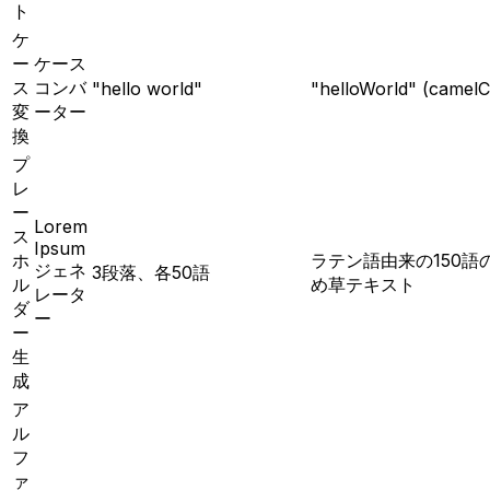
ト
ケ
ー
ケース
ス
コンバ
"hello world"
"helloWorld" (camelC
変
ーター
換
プ
レ
ー
Lorem
ス
Ipsum
ホ
ラテン語由来の150語
ジェネ
3段落、各50語
ル
め草テキスト
レータ
ダ
ー
ー
生
成
ア
ル
フ
ァ