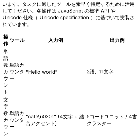
います。タスクに適したツールを素早く特定するために活用
してください。各操作は JavaScript の標準 API や
Unicode 仕様（ Unicode specification ）に基づいて実装さ
れています。
操
ツール
入力例
出力例
作
単
語
数
単語カ
カ
ウンタ
2語、11文字
"Hello world"
ウ
ー
ン
ト
文
字
数
単語カ
"cafe\u0301" (4文字 + 結
5コードユニット / 4
カ
ウンタ
合アクセント)
クラスター
ウ
ー
ン