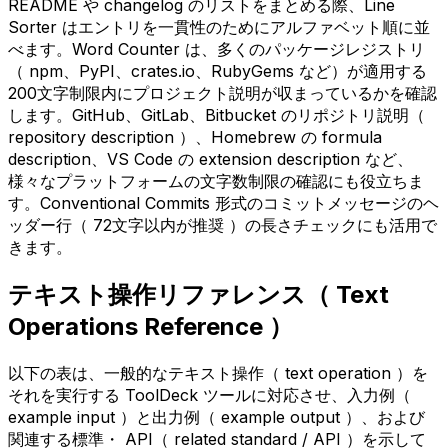
README や changelog のリストをまとめる際、Line
Sorter はエントリを一貫性のためにアルファベット順に並
べます。Word Counter は、多くのパッケージレジストリ
（ npm、PyPI、crates.io、RubyGems など）が適用する
200文字制限内にプロジェクト説明が収まっているかを確認
します。GitHub、GitLab、Bitbucket のリポジトリ説明（
repository description ）、Homebrew の formula
description、VS Code の extension description など、
様々なプラットフォームの文字数制限の確認にも役立ちま
す。Conventional Commits 形式のコミットメッセージのヘ
ッダー行（ 72文字以内が推奨 ）の長さチェックにも活用で
きます。
テキスト操作リファレンス（ Text
Operations Reference ）
以下の表は、一般的なテキスト操作（ text operation ）を
それを実行する ToolDeck ツールに対応させ、入力例（
example input ）と出力例（ example output ）、および
関連する標準・ API（ related standard / API ）を示して