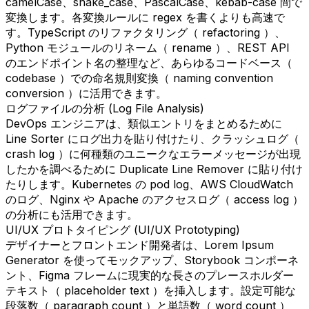
camelCase、snake_case、PascalCase、kebab-case 間で
変換します。各変換ルールに regex を書くよりも高速で
す。TypeScript のリファクタリング（ refactoring ）、
Python モジュールのリネーム（ rename ）、REST API
のエンドポイント名の整理など、あらゆるコードベース（
codebase ）での命名規則変換（ naming convention
conversion ）に活用できます。
ログファイルの分析 (Log File Analysis)
DevOps エンジニアは、類似エントリをまとめるために
Line Sorter にログ出力を貼り付けたり、クラッシュログ（
crash log ）に何種類のユニークなエラーメッセージが出現
したかを調べるために Duplicate Line Remover に貼り付け
たりします。Kubernetes の pod log、AWS CloudWatch
のログ、Nginx や Apache のアクセスログ（ access log ）
の分析にも活用できます。
UI/UX プロトタイピング (UI/UX Prototyping)
デザイナーとフロントエンド開発者は、Lorem Ipsum
Generator を使ってモックアップ、Storybook コンポーネ
ント、Figma フレームに現実的な長さのプレースホルダー
テキスト（ placeholder text ）を挿入します。設定可能な
段落数（ paragraph count ）と単語数（ word count ）