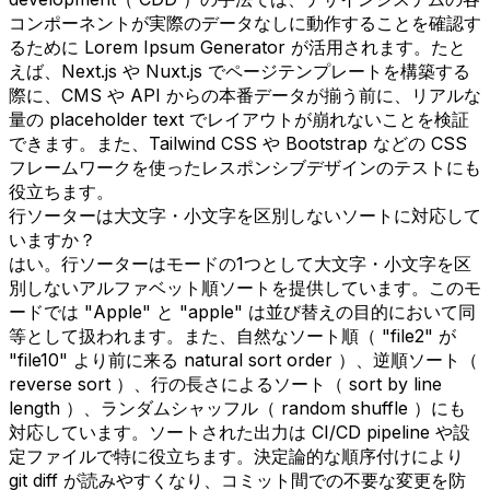
コンポーネントが実際のデータなしに動作することを確認す
るために Lorem Ipsum Generator が活用されます。たと
えば、Next.js や Nuxt.js でページテンプレートを構築する
際に、CMS や API からの本番データが揃う前に、リアルな
量の placeholder text でレイアウトが崩れないことを検証
できます。また、Tailwind CSS や Bootstrap などの CSS
フレームワークを使ったレスポンシブデザインのテストにも
役立ちます。
行ソーターは大文字・小文字を区別しないソートに対応して
いますか？
はい。行ソーターはモードの1つとして大文字・小文字を区
別しないアルファベット順ソートを提供しています。このモ
ードでは "Apple" と "apple" は並び替えの目的において同
等として扱われます。また、自然なソート順（ "file2" が
"file10" より前に来る natural sort order ）、逆順ソート（
reverse sort ）、行の長さによるソート（ sort by line
length ）、ランダムシャッフル（ random shuffle ）にも
対応しています。ソートされた出力は CI/CD pipeline や設
定ファイルで特に役立ちます。決定論的な順序付けにより
git diff が読みやすくなり、コミット間での不要な変更を防