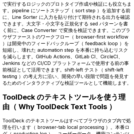
で実行するロジックのプロトタイプ作成や検証にも役立ちま
す。pipeline にソートステップ（ sort step ）を追加する前
に、Line Sorter に入力を貼り付けて期待される出力を確認
できます。大文字・小文字を正規化する sed パターンを書
く前に、Case Converter で変換を検証できます。このブラ
ウザファーストのワークフロー（ browser-first workflow
）は開発中のフィードバックループ（ feedback loop ）を
短縮し、壊れた automation step を本番に持ち込むリスク
を減らします。GitHub Actions、GitLab CI、CircleCI、
Jenkins などの CI/CD プラットフォームで使用する前の事
前検証として活用できます。shift-left テスト（ shift-left
testing ）の考え方に沿い、開発の早い段階で問題を発見す
るためのインタラクティブな検証ツールとして機能します。
ToolDeck のテキストツールを使う理
由（ Why ToolDeck Text Tools ）
ToolDeck のテキストツールはすべてブラウザのタブ内で処
理を行います（ browser-tab local processing ）。本番ロ
グ（ production log ）、ユーザーデータ、機密コンテンツ