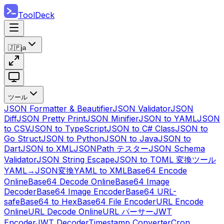
ToolDeck
🇯🇵
ja
ツール
JSON Formatter & Beautifier
JSON Validator
JSON
Diff
JSON Pretty Print
JSON Minifier
JSON to YAML
JSON
to CSV
JSON to TypeScript
JSON to C# Class
JSON to
Go Struct
JSON to Python
JSON to Java
JSON to
Dart
JSON to XML
JSONPath テスター
JSON Schema
Validator
JSON String Escape
JSON to TOML 変換ツール
YAML→JSON変換
YAML to XML
Base64 Encode
Online
Base64 Decode Online
Base64 Image
Decoder
Base64 Image Encoder
Base64 URL-
safe
Base64 to Hex
Base64 File Encoder
URL Encode
Online
URL Decode Online
URL パーサー
JWT
Encoder
JWT Decoder
Timestamp Converter
Cron