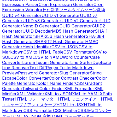
Expression Parser
Cron Expression Generator
Cron
Expression Validator
日付計算ツール
タイムゾーン変換
UUID v4 Generator
UUID v1 Generator
UUID v7
Generator
UUID v3 Generator
UUID v2 Generator
ULID
Generator
NanoID Generator
CUID Generator
CUID2
Generator
UUID Decoder
MD5 Hash Generator
SHA-1
Hash Generator
SHA-256 Hash Generator
SHA-384
Hash Generator
SHA-512 Hash Generator
HMAC
Generator
Hash Identifier
CSV to JSON
CSV to
Markdown
CSV to HTML Table
CSV Formatter
CSV to
SQL
CSV to XML
CSV to YAML
Word Counter
Case
Converter
Lorem Ipsum Generator
Line Sorter
Duplicate
Line Remover
Text Diff
Regex Tester
Markdown
Preview
Password Generator
Slug Generator
String
Escape
Color Converter
Color Contrast Checker
Color
Palette Generator
Color Name Finder
CSS Gradient
Generator
Tailwind Color Finder
XML Formatter
XML
Minifier
XML Validator
XML to JSON
XML to YAML
XPath
Tester
HTML フォーマッター
HTML ミニファイアー
HTML
エスケープ / アンエスケープ
HTML to JSX
HTML to
Markdown
CSS Formatter
CSS Minifier
CSS単位コンバー
ター
TOML to JSON 変換
TOML フォーマッター