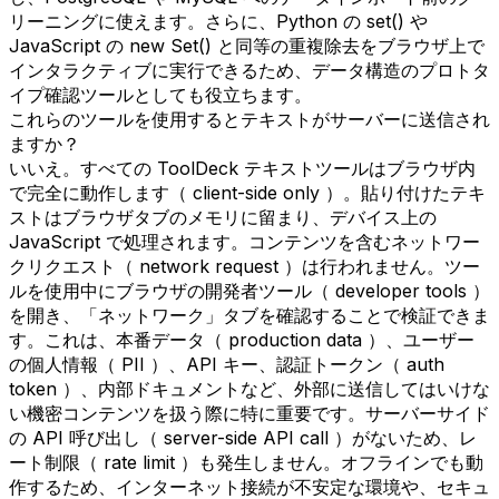
リーニングに使えます。さらに、Python の set() や
JavaScript の new Set() と同等の重複除去をブラウザ上で
インタラクティブに実行できるため、データ構造のプロトタ
イプ確認ツールとしても役立ちます。
これらのツールを使用するとテキストがサーバーに送信され
ますか？
いいえ。すべての ToolDeck テキストツールはブラウザ内
で完全に動作します（ client-side only ）。貼り付けたテキ
ストはブラウザタブのメモリに留まり、デバイス上の
JavaScript で処理されます。コンテンツを含むネットワー
クリクエスト（ network request ）は行われません。ツー
ルを使用中にブラウザの開発者ツール（ developer tools ）
を開き、「ネットワーク」タブを確認することで検証できま
す。これは、本番データ（ production data ）、ユーザー
の個人情報（ PII ）、API キー、認証トークン（ auth
token ）、内部ドキュメントなど、外部に送信してはいけな
い機密コンテンツを扱う際に特に重要です。サーバーサイド
の API 呼び出し（ server-side API call ）がないため、レ
ート制限（ rate limit ）も発生しません。オフラインでも動
作するため、インターネット接続が不安定な環境や、セキュ