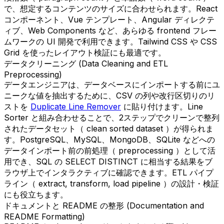
で、想定するコンテンツのサイズに合わせられます。React
コンポーネント、Vue テンプレート、Angular ディレクテ
ィブ、Web Components など、あらゆる frontend フレー
ムワークの UI 開発で利用できます。Tailwind CSS や CSS
Grid を使ったレイアウト検証にも最適です。
データクリーニング (Data Cleaning and ETL
Preprocessing)
データエンジニアは、データベースにインポートする前にユ
ニークな値を抽出するために、CSV の列や改行区切りのリ
ストを
Duplicate Line Remover
に貼り付けます。Line
Sorter と組み合わせることで、2ステップでクリーンで整列
されたデータセット（ clean sorted dataset ）が得られま
す。PostgreSQL、MySQL、MongoDB、SQLite などへの
データインポート前の前処理（ preprocessing ）として活
用でき、SQL の SELECT DISTINCT に相当する結果をブ
ラウザ上でインタラクティブに確認できます。ETL パイプ
ライン（ extract, transform, load pipeline ）の設計・検証
にも役立ちます。
ドキュメントと README の整形 (Documentation and
README Formatting)