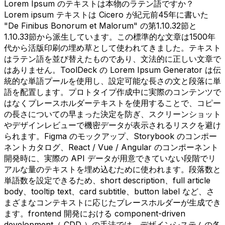
Lorem Ipsum のテキストは本物のラテン語ですか？
Lorem ipsum テキストは Cicero が紀元前45年に書いた
"De Finibus Bonorum et Malorum" の第1.10.32節と
1.10.33節から派生しています。この標準的な文章は1500年
代から活版印刷の埋め草として使われてきました。テキスト
はラテン語を並び替えたものであり、文法的に正しい文章で
はありません。ToolDeck の Lorem Ipsum Generator は伝
統的な単語プールを使用し、設定可能な長さの文と段落に単
語を配置します。プロトタイプ作成中に実際のコンテンツで
はなくプレースホルダーテキストを使用することで、コピー
の長さについての早まった決定を防ぎ、スクリーンショット
やデザインレビューで機密データが表示されるリスクを避け
られます。Figma のモックアップ、Storybook のコンポー
ネントカタログ、React / Vue / Angular のコンポーネント
開発時に、実際の API データが用意できていない段階でリ
アルな量のテキストを埋め込むために使われます。段落数と
単語数を設定できるため、short description、full article
body、tooltip text、card subtitle、button label など、さ
まざまなコンテキストに応じたプレースホルダーが生成でき
ます。frontend 開発における component-driven
development（ CDD ）の手法では、デザインシステムの各