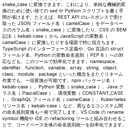
snake_case に変換できます。これにより、単純な機械的変
換のために使い捨ての sed や Python スクリプトを書く手
間が省けます。たとえば、REST API のレスポンスで受け
取った JSON フィールド名（ camelCase ）をデータベー
スのカラム名（ snake_case ）に変換したり、CSS の BEM
記法（ kebab-case ）から JavaScript の変数名（
camelCase ）に変換したりする場面で特に役立ちます。
TypeScript のインターフェース定義や、Go 言語の struct
フィールド名、Python の変数命名規則（ PEP 8 ）への対
応なども、このツールで効率化できます。namespace、
identifier、function、variable、array、string、object、
class、module、package といった概念をまたぐリネーム
作業でも、一括変換が可能です。npm パッケージ名（
kebab-case ）、Python 変数（ snake_case ）、Java ク
ラス名（ PascalCase ）、環境変数（ CONSTANT_CASE
）、GraphQL フィールド名（ camelCase ）、Kubernetes
リソース名（ kebab-case ）など、異なるエコシステム間
の命名規則変換も一発で完了します。VS Code の rename
symbol 機能や IDE の refactoring ツールと組み合わせるこ
とで、コードベース全体の命名規則統一を効率化できます。