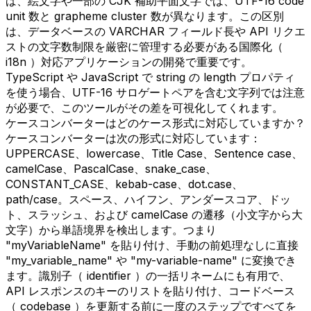
ば、絵文字や一部の CJK 補助平面文字では、UTF-16 code
unit 数と grapheme cluster 数が異なります。この区別
は、データベースの VARCHAR フィールド長や API リクエ
ストの文字数制限を厳密に管理する必要がある国際化（
i18n ）対応アプリケーションの開発で重要です。
TypeScript や JavaScript で string の length プロパティ
を使う場合、UTF-16 サロゲートペアを含む文字列では注意
が必要で、このツールがその差を可視化してくれます。
ケースコンバーターはどのケース形式に対応していますか？
ケースコンバーターは次の形式に対応しています：
UPPERCASE、lowercase、Title Case、Sentence case、
camelCase、PascalCase、snake_case、
CONSTANT_CASE、kebab-case、dot.case、
path/case。スペース、ハイフン、アンダースコア、ドッ
ト、スラッシュ、および camelCase の遷移（小文字から大
文字）から単語境界を検出します。つまり
"myVariableName" を貼り付け、手動の前処理なしに直接
"my_variable_name" や "my-variable-name" に変換でき
ます。識別子（ identifier ）の一括リネームにも有用で、
API レスポンスのキーのリストを貼り付け、コードベース
（ codebase ）を更新する前に一度のステップですべてを