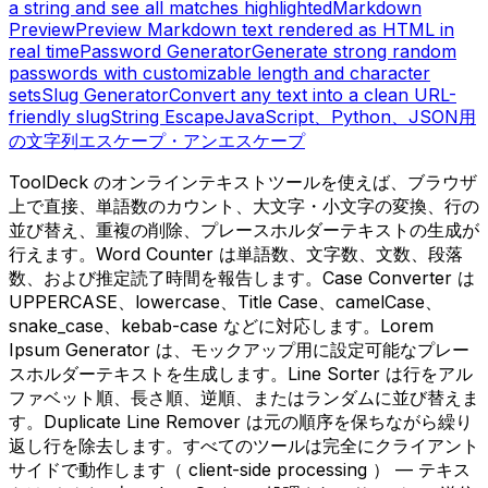
a string and see all matches highlighted
Markdown
Preview
Preview Markdown text rendered as HTML in
real time
Password Generator
Generate strong random
passwords with customizable length and character
sets
Slug Generator
Convert any text into a clean URL-
friendly slug
String Escape
JavaScript、Python、JSON用
の文字列エスケープ・アンエスケープ
ToolDeck のオンラインテキストツールを使えば、ブラウザ
上で直接、単語数のカウント、大文字・小文字の変換、行の
並び替え、重複の削除、プレースホルダーテキストの生成が
行えます。Word Counter は単語数、文字数、文数、段落
数、および推定読了時間を報告します。Case Converter は
UPPERCASE、lowercase、Title Case、camelCase、
snake_case、kebab-case などに対応します。Lorem
Ipsum Generator は、モックアップ用に設定可能なプレー
スホルダーテキストを生成します。Line Sorter は行をアル
ファベット順、長さ順、逆順、またはランダムに並び替えま
す。Duplicate Line Remover は元の順序を保ちながら繰り
返し行を除去します。すべてのツールは完全にクライアント
サイドで動作します（ client-side processing ） — テキス