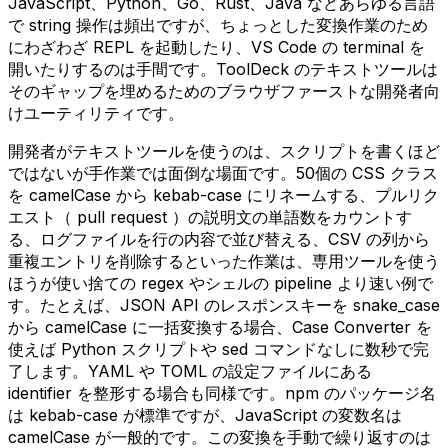
JavaScript、Python、Go、Rust、Java などあらゆる言語
で string 操作は頻出ですが、ちょっとした変換作業のため
にわざわざ REPL を起動したり、VS Code の terminal を
開いたりするのは手間です。ToolDeck のテキストツールは
そのギャップを埋めるためのブラウザファーストな開発者向
けユーティリティです。
開発者がテキストツールを使うのは、スクリプトを書くほど
ではないが手作業では面倒な場面です。50個の CSS クラス
を camelCase から kebab-case にリネームする、プルリク
エスト（ pull request ）の説明文の単語数をカウントす
る、ログファイルを行の内容で並び替える、CSV の列から
重複エントリを削除するといった作業は、専用ツールを使う
ほうが使い捨ての regex やシェルの pipeline より速い例で
す。たとえば、JSON API のレスポンスキーを snake_case
から camelCase に一括変換する場合、Case Converter を
使えば Python スクリプトや sed コマンドなしに数秒で完
了します。YAML や TOML の設定ファイルにある
identifier を整形する場合も同様です。npm のパッケージ名
は kebab-case が標準ですが、JavaScript の変数名は
camelCase が一般的です。この変換を手動で繰り返すのは