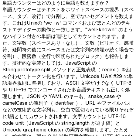
単語カウンターはどのように単語を数えますか？
単語カウンターはテキストをホワイトスペースの境界（スペ
ース、タブ、改行）で分割し、空でないセグメントを数えま
す。これはUnixの 'wc -w' コマンドおよびほとんどのテキ
ストエディターの動作と一致します。"well-known" のよう
なハイフン付きの単語は1語としてカウントされます。ま
た、文字数（スペースあり・なし）、文数（ピリオド、感嘆
符、疑問符の後にスペースまたは文字列の終端が続く場合で
分割）、段落数（空行で区切られたブロック）も報告しま
す。技術的な実装としては、JavaScript の
String.prototype.split メソッドと正規表現（ regex ）を組
み合わせてトークン化を行います。Unicode UAX #29 の単
語境界規則に準拠しており、ASCII 文字だけでなく UTF-8
や UTF-16 でエンコードされた多言語テキストも正しく処
理します。JSON や YAML のキー名、snake_case や
camelCase の識別子（ identifier ）、URL やファイルパス
などの技術的な文字列も、空白で区切られている限りそれぞ
れ1語としてカウントされます。文字カウントは UTF-16
code unit（JavaScript の string.length が返す値）と
Unicode grapheme cluster の両方を報告します。たとえ