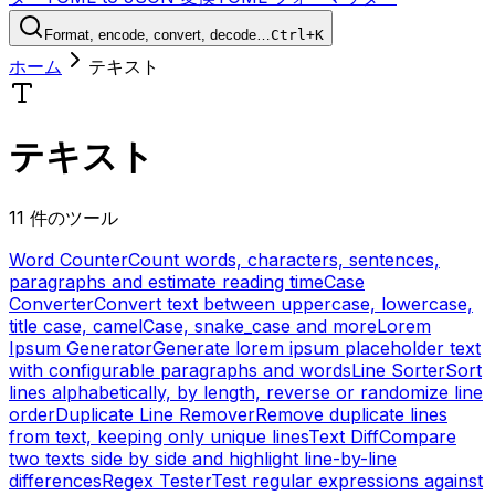
Format, encode, convert, decode…
Ctrl+K
ホーム
テキスト
テキスト
11 件のツール
Word Counter
Count words, characters, sentences,
paragraphs and estimate reading time
Case
Converter
Convert text between uppercase, lowercase,
title case, camelCase, snake_case and more
Lorem
Ipsum Generator
Generate lorem ipsum placeholder text
with configurable paragraphs and words
Line Sorter
Sort
lines alphabetically, by length, reverse or randomize line
order
Duplicate Line Remover
Remove duplicate lines
from text, keeping only unique lines
Text Diff
Compare
two texts side by side and highlight line-by-line
differences
Regex Tester
Test regular expressions against