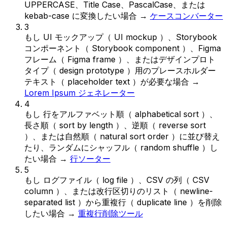
UPPERCASE、Title Case、PascalCase、または
kebab-case に変換したい場合
→
ケースコンバーター
3
もし
UI モックアップ（ UI mockup ）、Storybook
コンポーネント（ Storybook component ）、Figma
フレーム（ Figma frame ）、またはデザインプロト
タイプ（ design prototype ）用のプレースホルダー
テキスト（ placeholder text ）が必要な場合
→
Lorem Ipsum ジェネレーター
4
もし
行をアルファベット順（ alphabetical sort ）、
長さ順（ sort by length ）、逆順（ reverse sort
）、または自然順（ natural sort order ）に並び替え
たり、ランダムにシャッフル（ random shuffle ）し
たい場合
→
行ソーター
5
もし
ログファイル（ log file ）、CSV の列（ CSV
column ）、または改行区切りのリスト（ newline-
separated list ）から重複行（ duplicate line ）を削除
したい場合
→
重複行削除ツール