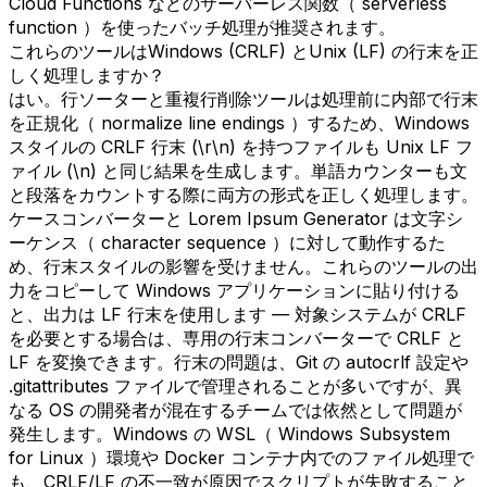
Cloud Functions などのサーバーレス関数（ serverless
function ）を使ったバッチ処理が推奨されます。
これらのツールはWindows (CRLF) とUnix (LF) の行末を正
しく処理しますか？
はい。行ソーターと重複行削除ツールは処理前に内部で行末
を正規化（ normalize line endings ）するため、Windows
スタイルの CRLF 行末 (\r\n) を持つファイルも Unix LF フ
ァイル (\n) と同じ結果を生成します。単語カウンターも文
と段落をカウントする際に両方の形式を正しく処理します。
ケースコンバーターと Lorem Ipsum Generator は文字シ
ーケンス（ character sequence ）に対して動作するた
め、行末スタイルの影響を受けません。これらのツールの出
力をコピーして Windows アプリケーションに貼り付ける
と、出力は LF 行末を使用します — 対象システムが CRLF
を必要とする場合は、専用の行末コンバーターで CRLF と
LF を変換できます。行末の問題は、Git の autocrlf 設定や
.gitattributes ファイルで管理されることが多いですが、異
なる OS の開発者が混在するチームでは依然として問題が
発生します。Windows の WSL（ Windows Subsystem
for Linux ）環境や Docker コンテナ内でのファイル処理で
も、CRLF/LF の不一致が原因でスクリプトが失敗すること