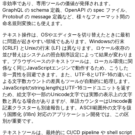
非効率であり、専用ツールの価値が発揮されます。
GraphQL の schema 定義、OpenAPI の spec ファイル、
Protobuf の message 定義など、様々なフォーマット間の
命名規則変換にも使えます。
テキスト操作は、OSやエディターを切り替えたときに最初
に問題が起きやすい領域でもあります。Windowsの行末
(CRLF) とUnixの行末 (LF) は異なります。ロケール依存の
並び替えはシステムの照合順序設定によって結果が変わりま
す。ブラウザベースのテキストツールは、ローカル環境に関
係なく同じJavaScriptエンジンで動作するため、こうした
非一貫性を回避できます。また、UTF-8とUTF-16の違いに
よる文字数カウントの差異もツールが自動的に処理します。
JavaScriptのstring.lengthはUTF-16コードユニットを返す
ため、絵文字や一部のUnicode文字では実際の表示上の文字
数と異なる場合がありますが、単語カウンターはUnicode書
記素クラスターも別途報告します。ASCII範囲外の文字を扱
う国際化 (i18n) 対応のアプリケーション開発では、この区
別が重要です。
テキストツールは、最終的に CI/CD pipeline や shell script