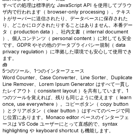
すべての処理は標準的な JavaScript API を使用してブラウ
ザ内で行われます（ browser-only processing ）。テキス
トがサーバーに送信されたり、データベースに保存された
り、どこかにログされたりすることはありません。本番デー
タ（ production data ）、社内文書（ internal document
）、個人コンテンツ（ personal content ）に対しても安全
です。GDPR やその他のデータプライバシー規制（ data
privacy regulation ）に準拠した環境でも安心して使用でき
ます。
🧰
5つのツール、1つのインターフェース
Word Counter、Case Converter、Line Sorter、Duplicate
Line Remover、Lorem Ipsum Generator はすべて一貫し
たレイアウト（ consistent layout ）を共有しています。1
つのツールを覚えれば、残りも同じように使えます（ learn
once, use everywhere ）。コピーボタン（ copy button
）とクリアボタン（ clear button ）はすべてのページで同
じ位置にあります。Monaco editor ベースのインターフェ
ースは VS Code ユーザーにとって直感的で、syntax
highlighting や keyboard shortcut も機能します。