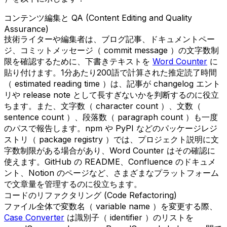
コンテンツ編集と QA (Content Editing and Quality
Assurance)
技術ライターや編集者は、ブログ記事、ドキュメントペー
ジ、コミットメッセージ（ commit message ）の文字数制
限を確認するために、下書きテキストを
Word Counter
に
貼り付けます。1分あたり200語で計算された推定読了時間
（ estimated reading time ）は、記事が changelog エント
リや release note として長すぎないかを判断するのに役立
ちます。また、文字数（ character count ）、文数（
sentence count ）、段落数（ paragraph count ）も一度
のパスで報告します。npm や PyPI などのパッケージレジ
ストリ（ package registry ）では、プロジェクト説明に文
字数制限がある場合があり、Word Counter はその確認に
使えます。GitHub の README、Confluence のドキュメ
ント、Notion のページなど、さまざまなプラットフォーム
で文章量を管理するのに役立ちます。
コードのリファクタリング (Code Refactoring)
ファイル全体で変数名（ variable name ）を変更する際、
Case Converter
は識別子（ identifier ）のリストを