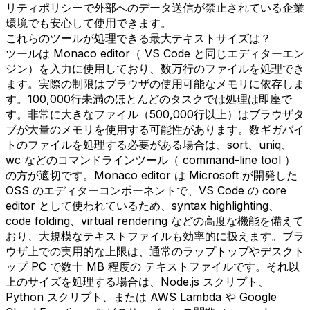
リティポリシーで外部へのデータ送信が禁止されている企業
環境でも安心して使用できます。
これらのツールが処理できる最大テキストサイズは？
ツールは Monaco editor（ VS Code と同じエディターエン
ジン）を入力に使用しており、数万行のファイルを処理でき
ます。実際の制限はブラウザの使用可能なメモリに依存しま
す。100,000行未満のほとんどのタスクでは処理は即座で
す。非常に大きなファイル（500,000行以上）はブラウザタ
ブが大量のメモリを使用する可能性があります。数ギガバイ
トのファイルを処理する必要がある場合は、sort、uniq、
wc などのコマンドラインツール（ command-line tool ）
の方が適切です。Monaco editor は Microsoft が開発した
OSS のエディターコンポーネントで、VS Code の core
editor として使われているため、syntax highlighting、
code folding、virtual rendering などの高度な機能を備えて
おり、大規模なテキストファイルも効率的に扱えます。ブラ
ウザ上での実用的な上限は、通常のラップトップやデスクト
ップ PC で数十 MB 程度の テキストファイルです。それ以
上のサイズを処理する場合は、Node.js スクリプト、
Python スクリプト、または AWS Lambda や Google