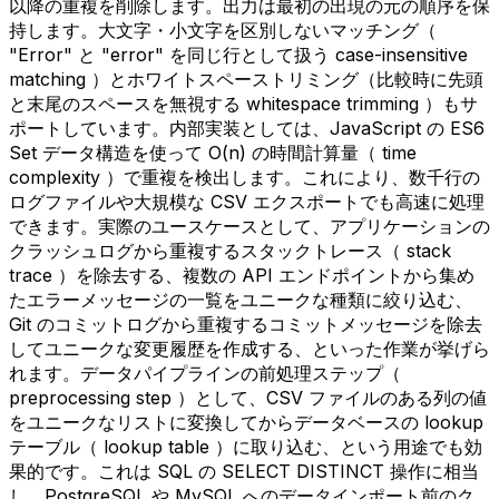
以降の重複を削除します。出力は最初の出現の元の順序を保
持します。大文字・小文字を区別しないマッチング（
"Error" と "error" を同じ行として扱う case-insensitive
matching ）とホワイトスペーストリミング（比較時に先頭
と末尾のスペースを無視する whitespace trimming ）もサ
ポートしています。内部実装としては、JavaScript の ES6
Set データ構造を使って O(n) の時間計算量（ time
complexity ）で重複を検出します。これにより、数千行の
ログファイルや大規模な CSV エクスポートでも高速に処理
できます。実際のユースケースとして、アプリケーションの
クラッシュログから重複するスタックトレース（ stack
trace ）を除去する、複数の API エンドポイントから集め
たエラーメッセージの一覧をユニークな種類に絞り込む、
Git のコミットログから重複するコミットメッセージを除去
してユニークな変更履歴を作成する、といった作業が挙げら
れます。データパイプラインの前処理ステップ（
preprocessing step ）として、CSV ファイルのある列の値
をユニークなリストに変換してからデータベースの lookup
テーブル（ lookup table ）に取り込む、という用途でも効
果的です。これは SQL の SELECT DISTINCT 操作に相当
し、PostgreSQL や MySQL へのデータインポート前のク