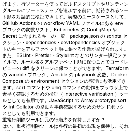
げます。行ソーターを使ってビルドスクリプトやリンティン
グルールにソートステップを追加する前に、期待されるソー
ト順を対話的に検証できます。実際のユースケースとして、
GitHub Actions の workflow YAML ファイルにある env
ブロックの変数リスト、Kubernetes の ConfigMap や
Secret に含まれるキーの一覧、package.json の scripts セ
クション・dependencies・devDependencies オブジェク
トのキーをアルファベット順に並べる作業が挙げられます。
また、ESLint・Prettier・Stylelint などのリンター設定ファ
イルで、ルール名をアルファベット順に保つことでコードレ
ビューの diff をクリーンに保つことができます。Terraform
の variable ブロック、Ansible の playbook 変数、Docker
Compose の environment セクションの整理にも活用でき
ます。sort コマンドや uniq コマンドの動作をブラウザ上で
素早く確認するための検証（ interactive verification ）ツー
ルとしても有用です。JavaScript の Array.prototype.sort
や Intl.Collator の挙動を事前確認するためのサンドボック
スとしても利用できます。
重複行削除ツールは元の行順序を保持しますか？
はい。重複行削除ツールは各行の最初の出現を保持し、それ