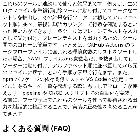
これらのツールは連続して使うと効果的です。例えば、生の
ログファイルを重複行削除ツールに貼り付けてユニークなエ
ントリを抽出し、その結果を行ソーターに移してアルファベ
ット順に並べ、最後に単語カウンターで行数を確認するとい
った使い方ができます。各ツールはプレーンテキストを入力
として受け付け、プレーンテキストを出力するため、ツール
間でのコピーは簡単です。たとえば、GitHub Actions のワ
ークフローファイルに含まれる環境変数のリストをソートし
たい場合、YAML ファイルから変数名だけを抜き出して行
ソーターに貼り付け、アルファベット順に並べ直してから元
のファイルに戻す、という手順が素早く行えます。また、
npm パッケージの依存関係リストや VS Code の設定ファ
イルにあるキーの一覧を整理する際にも同じアプローチが使
えます。pipeline や CI/CD スクリプトでの自動化を実装す
る前に、ブラウザ上でこれらのツールを使って期待される出
力を対話的に検証することで、実装の正確性を高めることが
できます。
よくある質問 (FAQ)