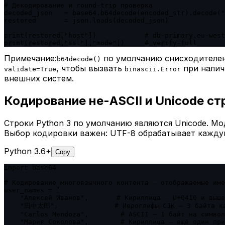
# Декодирование и round-trip проверка

decoded_json   = base64.b64decode(encoded_str).decode("
restored       = json.loads(decoded_json)

print(restored["host"])            # db-primary.eu-west
print(restored["ssl"]["mode"])     # verify-full
Примечание:
по умолчанию снисходителен
b64decode()
, чтобы вызвать
при налич
validate=True
binascii.Error
внешних систем.
Кодирование не-ASCII и Unicode ст
Строки Python 3 по умолчанию являются Unicode. Мо
Выбор кодировки важен: UTF-8 обрабатывает каждую
Python 3.6+
Copy
import base64

# Кодирование многоязычного контента — отображаемые име
user_names = [

    "Алексей Иванов",       # Кириллица — U+0410 и выше
    "田中太郎",              # Иероглифы CJK — 3 байта ка
    "Carlos Mendoza",        # ASCII — 1 байт на символ

    "Мария Соколова",        # Кириллица — ещё один при