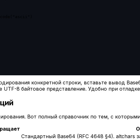
code("ascii")

одирования конкретной строки, вставьте вывод Base
 UTF-8 байтовое представление. Удобно при отладке 
кций
рования. Вот полный справочник по тем, с которыми
вращает
О
Стандартный Base64 (RFC 4648 §4). altchars 
s