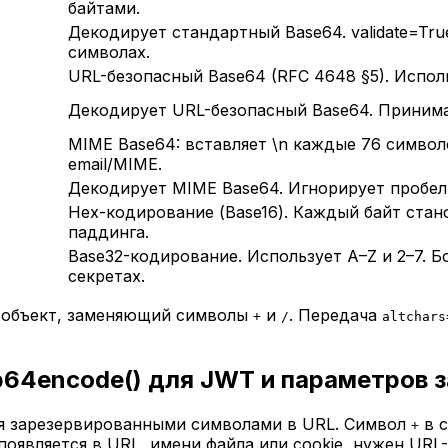
байтами.
Декодирует стандартный Base64. validate=Tru
s
символах.
s
URL-безопасный Base64 (RFC 4648 §5). Использ
s
Декодирует URL-безопасный Base64. Принима
MIME Base64: вставляет \n каждые 76 символ
s
email/MIME.
s
Декодирует MIME Base64. Игнорирует пробел
Hex-кодирование (Base16). Каждый байт стан
s
паддинга.
Base32-кодирование. Использует A–Z и 2–7. Б
s
секретах.
 объект, заменяющий символы
и
. Передача
+
/
altchars
b64encode() для JWT и параметров 
я зарезервированными символами в URL. Символ
в с
+
появляется в URL, имени файла или cookie, нужен URL