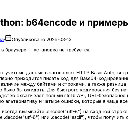
thon: b64encode и пример
ma
·
Опубликовано
2026-03-13
в браузере — установка не требуется.
т учётные данные в заголовках HTTP Basic Auth, вст
ярно приходится писать код для Base64-кодирования 
 различие между байтами и строками, а также разница
о было бы ожидать. Для быстрого кодирования без на
одство охватывает полный stdlib API, URL-безопасное
 альтернативу и четыре ошибки, которые я чаще всег
— всегда вызывайте .encode("utf-8") на входной строк
.decode("utf-8") или .decode("ascii"), чтобы получит