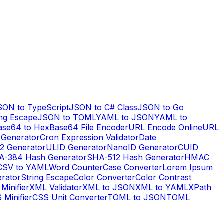
SON to TypeScript
JSON to C# Class
JSON to Go
ng Escape
JSON to TOML
YAML to JSON
YAML to
ase64 to Hex
Base64 File Encoder
URL Encode Online
URL
 Generator
Cron Expression Validator
Date
2 Generator
ULID Generator
NanoID Generator
CUID
A-384 Hash Generator
SHA-512 Hash Generator
HMAC
CSV to YAML
Word Counter
Case Converter
Lorem Ipsum
erator
String Escape
Color Converter
Color Contrast
Minifier
XML Validator
XML to JSON
XML to YAML
XPath
 Minifier
CSS Unit Converter
TOML to JSON
TOML