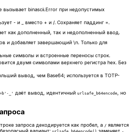
e вызывает binascii.Error при недопустимых
ует - и _ вместо + и /. Сохраняет паддинг =.
ет как дополненный, так и недополненный ввод.
ов и добавляет завершающий \n. Только для
ьные символы и встроенные переносы строк.
овится двумя символами верхнего регистра hex. Без
ольший вывод, чем Base64; используется в TOTP-
даёт вывод, идентичный
, но
=b'-_'
urlsafe_b64encode
запроса
троке запроса декодируется как пробел, а
является
/
-безопасный вариант:
заменяет
urlsafe_b64encode()
-