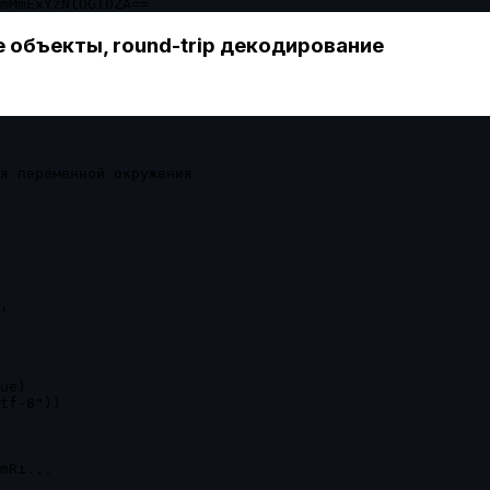
mMmExYzNlOGI0ZA==
 объекты, round-trip декодирование
я переменной окружения

,

ue)

tf-8"))

mRi...
