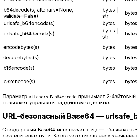
b64decode(s, altchars=None,
bytes |
byte
validate=False)
str
urlsafe_b64encode(s)
bytes
byte
bytes |
urlsafe_b64decode(s)
byte
str
encodebytes(s)
bytes
byte
decodebytes(s)
bytes
byte
b16encode(s)
bytes
byte
b32encode(s)
bytes
byte
Параметр
в
принимает 2-байтовый
altchars
b64encode
позволяет управлять паддингом отдельно.
URL-безопасный Base64 — urlsafe_
Стандартный Base64 использует
и
— оба являютс
+
/
разделителем пути. Когда закодированное значение 