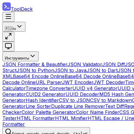
ToolDeck
🇷🇺
ru
Инструменты
JSON Formatter & Beautifier
JSON Validator
JSON Diff
JSO
Struct
JSON to Python
JSON to Java
JSON to Dart
JSON 
XML
Base64 Encode Online
Base64 Decode Online
Base64
Decode Online
URL Parser
JWT Encoder
JWT Decoder
Tim
Calculator
Timezone Converter
UUID v4 Generator
UUID v
Generator
CUID2 Generator
UUID Decoder
MD5 Hash Gen
Generator
Hash Identifier
CSV to JSON
CSV to Markdown
Generator
Line Sorter
Duplicate Line Remover
Text Diff
Reg
Checker
Color Palette Generator
Color Name Finder
CSS G
Tester
HTML Formatter
HTML Minifier
HTML Escape / Un
Formatter
Format, encode, convert, decode…
Ctrl+K