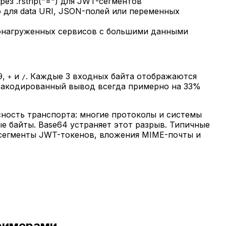
рез .rstrip("=") для JWT-сегментов
о для data URI, JSON-полей или переменных
оконагруженных сервисов с большими данными
9,
и
. Каждые 3 входных байта отображаются
+
/
Закодированный вывод всегда примерно на 33%
сность транспорта: многие протоколы и системы
е байты. Base64 устраняет этот разрыв. Типичные
, сегменты JWT-токенов, вложения MIME-почты и
примерами