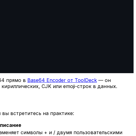
64 прямо в
Base64 Encoder от ToolDeck
— он
кириллических, CJK или emoji-строк в данных.
 вы встретитесь на практике:
писание
заменяет символы + и / двумя пользовательскими