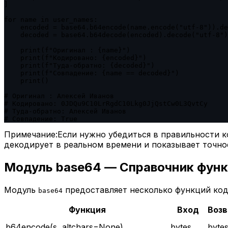
]

for name in user_names:

    encoded = base64.b64encode(name.encode("utf-8")).de
    decoded = base64.b64decode(encoded).decode("utf-8")

    print(f"Оригинал : {name}")

    print(f"Кодировано: {encoded}")

    print(f"Туда-обратно: {decoded}")

    print(f"Совпадение: {name == decoded}")

    print()

# Оригинал : Алексей Иванов

# Кодировано: 0JDQu9C10LrRgdC10Lkg0JjQstCw0L3QvtCy

# Туда-обратно: Алексей Иванов

# Совпадение: True
Примечание:
Если нужно убедиться в правильности к
декодирует в реальном времени и показывает точное
Модуль base64 — Справочник фун
Модуль
предоставляет несколько функций коди
base64
Функция
Вход
Воз
b64encode(s, altchars=None)
bytes
byte