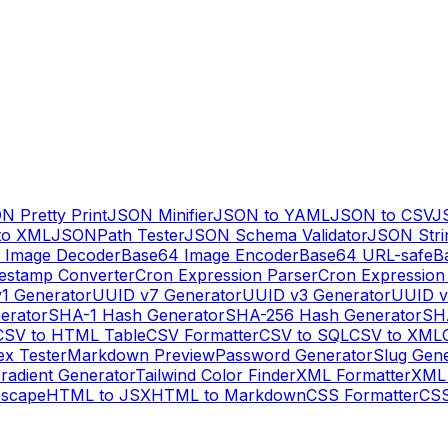
N Pretty Print
JSON Minifier
JSON to YAML
JSON to CSV
J
to XML
JSONPath Tester
JSON Schema Validator
JSON Stri
 Image Decoder
Base64 Image Encoder
Base64 URL-safe
B
estamp Converter
Cron Expression Parser
Cron Expression
1 Generator
UUID v7 Generator
UUID v3 Generator
UUID v
erator
SHA-1 Hash Generator
SHA-256 Hash Generator
SH
CSV to HTML Table
CSV Formatter
CSV to SQL
CSV to XML
ex Tester
Markdown Preview
Password Generator
Slug Gen
radient Generator
Tailwind Color Finder
XML Formatter
XML 
escape
HTML to JSX
HTML to Markdown
CSS Formatter
CSS