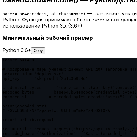
— основная функция 
base64.b64encode(s, altchars=None)
Python. Функция принимает объект
и возвращае
bytes
использование Python 3.x (3.6+).
Минимальный рабочий пример
Python 3.6+
Copy
import base64

# Кодирование пары учётных данных API для заголовка HTT
service_id = "deploy-svc"

api_key    = "sk-prod-9f2a1c3e8b4d"

credential_bytes   = f"{service_id}:{api_key}".encode("
encoded_bytes      = base64.b64encode(credential_bytes)

encoded_str        = encoded_bytes.decode("ascii")  # b
print(encoded_str)

# ZGVwbG95LXN2Yzpzay1wcm9kLTlmMmExYzNlOGI0ZA==

import urllib.request

req = urllib.request.Request("https://api.internal/v1/d
req.add_header("Authorization", f"Basic {encoded_str}")
