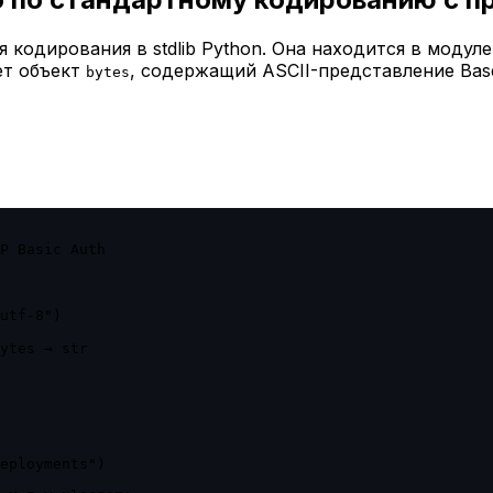
кодирования в stdlib Python. Она находится в модуле
т объект
, содержащий ASCII-представление Bas
bytes
P Basic Auth

utf-8")

ytes → str

eployments")
