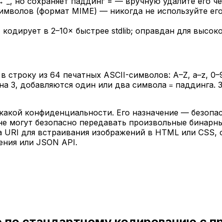
 → _, но сохраняет паддинг = — вручную удалите его че
 символов (формат MIME) — никогда не используйте ег
 кодирует в 2–10× быстрее stdlib; оправдан для выс
 строку из 64 печатных ASCII-символов: A–Z, a–z, 0–
тна 3, добавляются один или два символа
паддинга. 
=
какой конфиденциальности. Его назначение — безопа
 не могут безопасно передавать произвольные бинарны
ata URI для встраивания изображений в HTML или CSS
ения или JSON API.
о по стандартному кодированию с 