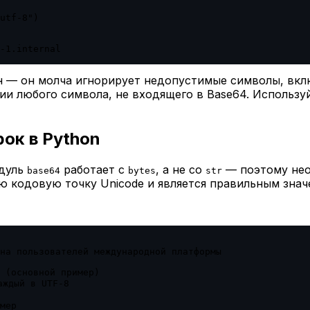
utf-8")

-1.internal

 — он молча игнорирует недопустимые символы, вклю
ии любого символа, не входящего в Base64. Использ
рок в Python
дуль
работает с
, а не со
— поэтому нео
base64
bytes
str
 кодовую точку Unicode и является правильным значе
на пользователей международной платформы

 (основной пример)

ждый в UTF-8

мер
