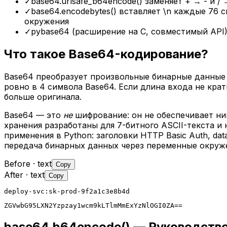
✓
base64.urlsafe_b64encode() заменяет + → - и /
✓
base64.encodebytes() вставляет \n каждые 76
окружения
✓
pybase64 (расширение на C, совместимый API)
Что такое Base64-кодирование?
Base64 преобразует произвольные бинарные данные в
ровно в 4 символа Base64. Если длина входа не кра
больше оригинала.
Base64 — это
не
шифрование: он не обеспечивает ни
хранения разработаны для 7-битного ASCII-текста и
применения в Python: заголовки HTTP Basic Auth, d
передача бинарных данных через переменные окруж
Before
· text
Copy
After
· text
Copy
deploy-svc:sk-prod-9f2a1c3e8b4d
ZGVwbG95LXN2Yzpzay1wcm9kLTlmMmExYzNlOGI0ZA==
base64.b64encode() — Руководств