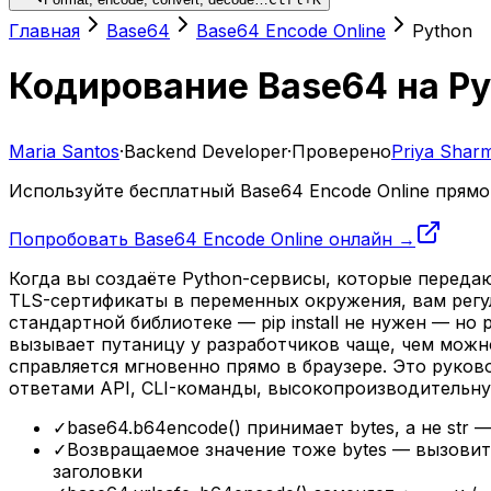
Главная
Base64
Base64 Encode Online
Python
Кодирование Base64 на Py
Maria Santos
·
Backend Developer
·
Проверено
Priya Shar
Используйте бесплатный Base64 Encode Online прямо 
Попробовать Base64 Encode Online онлайн →
Когда вы создаёте Python-сервисы, которые передаю
TLS-сертификаты в переменных окружения, вам регул
стандартной библиотеке — pip install не нужен — но
вызывает путаницу у разработчиков чаще, чем можн
справляется мгновенно прямо в браузере. Это руков
ответами API, CLI-команды, высокопроизводительную
✓
base64.b64encode() принимает bytes, а не str 
✓
Возвращаемое значение тоже bytes — вызовите 
заголовки