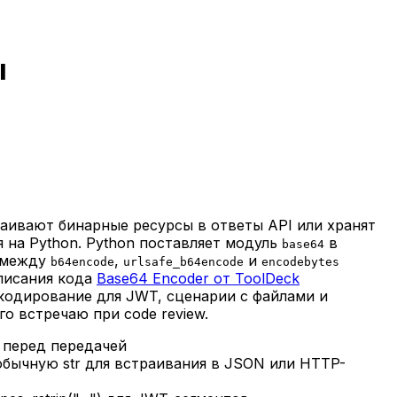
ы
раивают бинарные ресурсы в ответы API или хранят
на Python. Python поставляет модуль
в
base64
 между
,
и
b64encode
urlsafe_b64encode
encodebytes
писания кода
Base64 Encoder от ToolDeck
 кодирование для JWT, сценарии с файлами и
о встречаю при code review.
е перед передачей
ь обычную str для встраивания в JSON или HTTP-