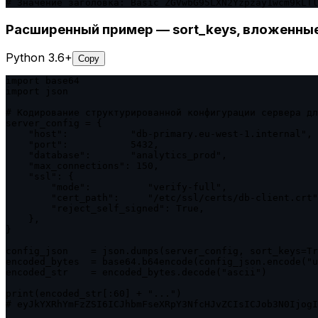
# Значение заголовка: Basic ZGVwbG95LXN2Yzpzay1wcm9kLTl
Расширенный пример — sort_keys, вложенные
Python 3.6+
Copy
import base64

import json

# Кодирование структурированной конфигурации сервера дл
server_config = {

    "host":           "db-primary.eu-west-1.internal",

    "port":           5432,

    "database":       "analytics_prod",

    "max_connections": 150,

    "ssl": {

        "mode":          "verify-full",

        "cert_path":     "/etc/ssl/certs/db-client.crt"
        "reject_self_signed": True,

    },

}

config_json    = json.dumps(server_config, sort_keys=Tr
encoded_bytes  = base64.b64encode(config_json.encode("u
encoded_str    = encoded_bytes.decode("ascii")

print(encoded_str[:60] + "...")

# eyJkYXRhYmFzZSI6ICJhbmFseXRpY3NfcHJvZCIsICJob3N0IjogI