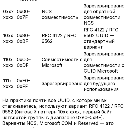
Зарезервировано
0xxx
0x00–
NCS
для обратной
xxxx
0x7F
совместимость
совместимости
NCS
RFC 4122 / RFC
10xx
0x80–
RFC 4122 / RFC
9562 UUID —
xxxx
0xBF
9562
стандартный
вариант
Зарезервировано
110x
0xC0–
Совместимость с
для
xxxx
0xDF
Microsoft
совместимости с
GUID Microsoft
Зарезервировано
111x
0xE0–
Зарезервировано
для будущего
xxxx
0xFF
использования
На практике почти все UUID, с которыми вы
сталкиваетесь, используют вариант RFC 4122 / RFC
9562 (битовый паттерн 10xx xxxx, первый байт
четвёртой группы в диапазоне 0x80–0xBF).
Варианты NCS, Microsoft COM и Reserved — это