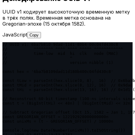
UUID v1 кодирует высокоточную временную метку
в трёх полях. Временная метка основана на
Gregorian-эпохе (15 октября 1582).
JavaScript
Copy
// UUID v1: 6ba7b810-9dad-11d1-80b4-00c04fd430c8

//           ^^^^^^^^ ^^^^ ^^^^ ^^^^^ ^^^^^^^^^^^^

//           time-low  mid  hi  clk   node (MAC)

//                          ^

//                          version nibble (1)

const hex = '6ba7b8109dad11d180b400c04fd430c8'

const tLow = parseInt(hex.slice(0, 8),  16)  // 0x6ba7b
const tMid = parseInt(hex.slice(8, 12), 16)  // 0x9dad

const tHi  = parseInt(hex.slice(13, 16), 16) // 0x1d1 (
// Reconstruct 60-bit timestamp (100-ns intervals since
const t = (BigInt(tHi) << 48n) | (BigInt(tMid) << 32n) 
// Subtract Gregorian offset (Oct 15, 1582 → Jan 1, 197
const GREGORIAN_OFFSET = 122192928000000000n

const unixMs = (t - GREGORIAN_OFFSET) / 10000n

console.log(new Date(Number(unixMs)).toISOString())

// → 1998-02-04T22:13:53.578Z