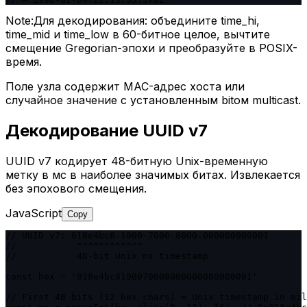
Note:
Для декодирования: объедините time_hi,
time_mid и time_low в 60-битное целое, вычтите
смещение Gregorian-эпохи и преобразуйте в POSIX-
время.
Поле узла содержит MAC-адрес хоста или
случайное значение с установленным bitом multicast.
Декодирование UUID v7
UUID v7 кодирует 48-битную Unix-временную
метку в мс в наиболее значимых битах. Извлекается
без эпохового смещения.
JavaScript
Copy
// UUID v7: 018e4bc8-1000-7000-8000-000000000001

//           ^^^^^^^^^^^^

//           48-bit Unix ms timestamp

const hex = '018e4bc8100070008000000000000001'

// First 48 bits (12 hex chars) = Unix timestamp in mil