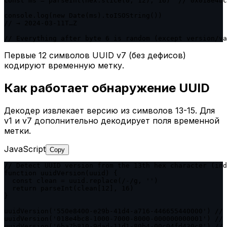
const ms = parseInt(hex.slice(0, 12), 16)  // 0x018e4bc
console.log(new Date(ms).toISOString())

// → 2024-03-11T…Z

// Everything after byte 6 is random (except version/va
Первые 12 символов UUID v7 (без дефисов)
кодируют временную метку.
Как работает обнаружение UUID
Декодер извлекает версию из символов 13-15. Для
v1 и v7 дополнительно декодирует поля временной
метки.
JavaScript
Copy
// Detect UUID version from the 13th hex character (ind
function uuidVersion(uuid) {

  const clean = uuid.replace(/-/g, '')

  return parseInt(clean[12], 16)

}

uuidVersion('550e8400-e29b-41d4-a716-446655440000') // 
uuidVersion('018e4bc8-1000-7000-8000-000000000001') // 
uuidVersion('6ba7b810-9dad-11d1-80b4-00c04fd430c8') // 