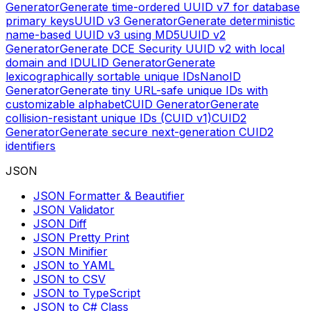
Generator
Generate time-ordered UUID v7 for database
primary keys
UUID v3 Generator
Generate deterministic
name-based UUID v3 using MD5
UUID v2
Generator
Generate DCE Security UUID v2 with local
domain and ID
ULID Generator
Generate
lexicographically sortable unique IDs
NanoID
Generator
Generate tiny URL-safe unique IDs with
customizable alphabet
CUID Generator
Generate
collision-resistant unique IDs (CUID v1)
CUID2
Generator
Generate secure next-generation CUID2
identifiers
JSON
JSON Formatter & Beautifier
JSON Validator
JSON Diff
JSON Pretty Print
JSON Minifier
JSON to YAML
JSON to CSV
JSON to TypeScript
JSON to C# Class