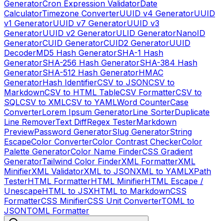
Generator
Cron Expression Validator
Date
Calculator
Timezone Converter
UUID v4 Generator
UUID
v1 Generator
UUID v7 Generator
UUID v3
Generator
UUID v2 Generator
ULID Generator
NanoID
Generator
CUID Generator
CUID2 Generator
UUID
Decoder
MD5 Hash Generator
SHA-1 Hash
Generator
SHA-256 Hash Generator
SHA-384 Hash
Generator
SHA-512 Hash Generator
HMAC
Generator
Hash Identifier
CSV to JSON
CSV to
Markdown
CSV to HTML Table
CSV Formatter
CSV to
SQL
CSV to XML
CSV to YAML
Word Counter
Case
Converter
Lorem Ipsum Generator
Line Sorter
Duplicate
Line Remover
Text Diff
Regex Tester
Markdown
Preview
Password Generator
Slug Generator
String
Escape
Color Converter
Color Contrast Checker
Color
Palette Generator
Color Name Finder
CSS Gradient
Generator
Tailwind Color Finder
XML Formatter
XML
Minifier
XML Validator
XML to JSON
XML to YAML
XPath
Tester
HTML Formatter
HTML Minifier
HTML Escape /
Unescape
HTML to JSX
HTML to Markdown
CSS
Formatter
CSS Minifier
CSS Unit Converter
TOML to
JSON
TOML Formatter