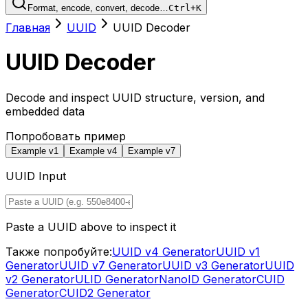
Format, encode, convert, decode…
Ctrl+K
Главная
UUID
UUID Decoder
UUID Decoder
Decode and inspect UUID structure, version, and
embedded data
Попробовать пример
Example v1
Example v4
Example v7
UUID Input
Paste a UUID above to inspect it
Также попробуйте:
UUID v4 Generator
UUID v1
Generator
UUID v7 Generator
UUID v3 Generator
UUID
v2 Generator
ULID Generator
NanoID Generator
CUID
Generator
CUID2 Generator