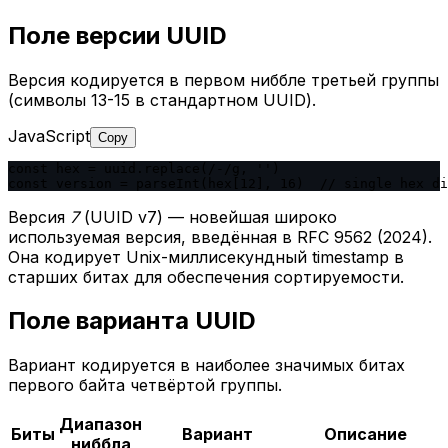
Поле версии UUID
Версия кодируется в первом ниббле третьей группы
(символы 13-15 в стандартном UUID).
JavaScript
Copy
const hex = uuid.replace(/-/g, '')

const version = parseInt(hex[12], 16)  // single hex di
Версия
7
(UUID v7) — новейшая широко
используемая версия, введённая в RFC 9562 (2024).
Она кодирует Unix-миллисекундный timestamp в
старших битах для обеспечения сортируемости.
Поле варианта UUID
Вариант кодируется в наиболее значимых битах
первого байта четвёртой группы.
Диапазон
Биты
Вариант
Описание
ниббла