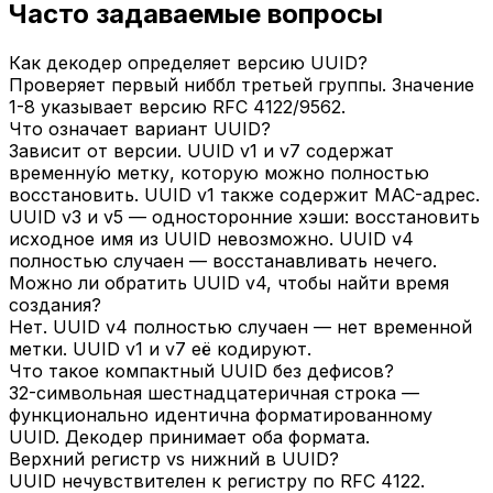
Часто задаваемые вопросы
Как декодер определяет версию UUID?
Проверяет первый ниббл третьей группы. Значение
1-8 указывает версию RFC 4122/9562.
Что означает вариант UUID?
Зависит от версии. UUID v1 и v7 содержат
временну́ю метку, которую можно полностью
восстановить. UUID v1 также содержит MAC-адрес.
UUID v3 и v5 — односторонние хэши: восстановить
исходное имя из UUID невозможно. UUID v4
полностью случаен — восстанавливать нечего.
Можно ли обратить UUID v4, чтобы найти время
создания?
Нет. UUID v4 полностью случаен — нет временной
метки. UUID v1 и v7 её кодируют.
Что такое компактный UUID без дефисов?
32-символьная шестнадцатеричная строка —
функционально идентична форматированному
UUID. Декодер принимает оба формата.
Верхний регистр vs нижний в UUID?
UUID нечувствителен к регистру по RFC 4122.