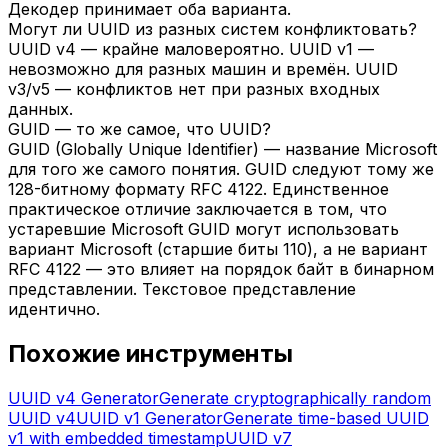
Декодер принимает оба варианта.
Могут ли UUID из разных систем конфликтовать?
UUID v4 — крайне маловероятно. UUID v1 —
невозможно для разных машин и времён. UUID
v3/v5 — конфликтов нет при разных входных
данных.
GUID — то же самое, что UUID?
GUID (Globally Unique Identifier) — название Microsoft
для того же самого понятия. GUID следуют тому же
128-битному формату RFC 4122. Единственное
практическое отличие заключается в том, что
устаревшие Microsoft GUID могут использовать
вариант Microsoft (старшие биты 110), а не вариант
RFC 4122 — это влияет на порядок байт в бинарном
представлении. Текстовое представление
идентично.
Похожие инструменты
UUID v4 Generator
Generate cryptographically random
UUID v4
UUID v1 Generator
Generate time-based UUID
v1 with embedded timestamp
UUID v7