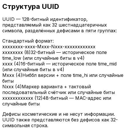
Структура UUID
UUID — 128-битный идентификатор,
представляемый как 32 шестнадцатеричных
символа, разделённых дефисами в пяти группах:
Стандартный формат:
xxxxxxxx
-
xxxx
-
M
xxx
-
N
xxx
-
xxxxxxxxxxxx
xxxxxxxx (8)
32-битный — историческое поле
time_low (или случайные биты в v4)
xxxx (4)
16-битный — историческое поле time_mid
(или случайные биты в v4)
Mxxx (4)
Ниббл версии + поле time_hi или случайные
биты
Nxxx (4)
Маркер варианта + тактовый
последовательный счётчик или случайные биты
xxxxxxxxxxxx (12)
48-битный — MAC-адрес или
случайные биты
Дефисы косметические и не несут информации.
UUID также представляются без дефисов как 32-
символьная строка.