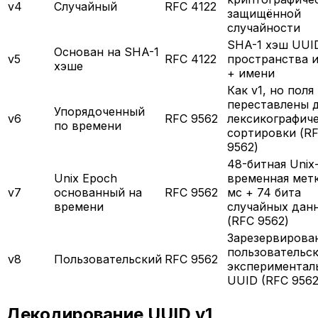
v4
Случайный
RFC 4122
защищённой
случайности
SHA-1 хэш UUI
Основан на SHA-1
v5
RFC 4122
пространства 
хэше
+ имени
Как v1, но поля
переставлены 
Упорядоченный
v6
RFC 9562
лексикографич
по времени
сортировки (R
9562)
48-битная Unix
Unix Epoch
временная метк
v7
основанный на
RFC 9562
мс + 74 бита
времени
случайных дан
(RFC 9562)
Зарезервирова
пользовательск
v8
Пользовательский
RFC 9562
экспериментал
UUID (RFC 9562
Декодирование UUID v1