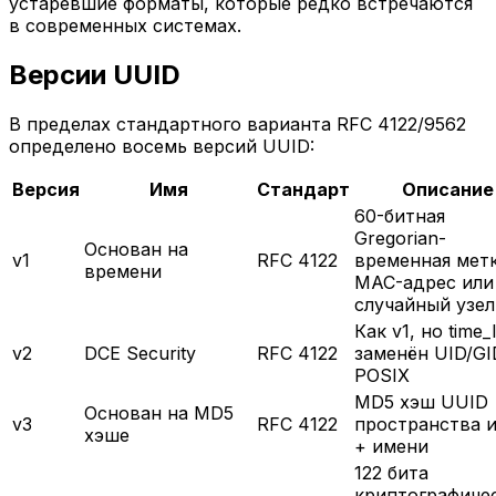
устаревшие форматы, которые редко встречаются
в современных системах.
Версии UUID
В пределах стандартного варианта RFC 4122/9562
определено восемь версий UUID:
Версия
Имя
Стандарт
Описание
60-битная
Gregorian-
Основан на
v1
RFC 4122
временная мет
времени
MAC-адрес или
случайный узел
Как v1, но time_
v2
DCE Security
RFC 4122
заменён UID/GI
POSIX
MD5 хэш UUID
Основан на MD5
v3
RFC 4122
пространства 
хэше
+ имени
122 бита
криптографиче