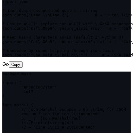
import json

# json.dumps escapes and quotes a string

json.dumps('Line 1\nLine 2')           # → '"Line 1\\nL
# Ensure ASCII: replace non-ASCII with \uXXXX sequences

json.dumps('Caf\u00e9', ensure_ascii=True)   # → '"Caf\
# Keep UTF-8 characters as-is (default in Python 3)

json.dumps('Caf\u00e9', ensure_ascii=False)  # → '"Caf\
# Unescape by round-tripping through json.loads

json.loads('"She said \\"hello\\""')      # → 'She said
Go
Copy
package main

import (

	"encoding/json"

	"fmt"

)

func main() {

	// json.Marshal escapes a Go string for JSON

	raw := "Line 1\nLine 2\tindented"

	b, _ := json.Marshal(raw)

	fmt.Println(string(b))

	// → "Line 1\nLine 2\tindented"
