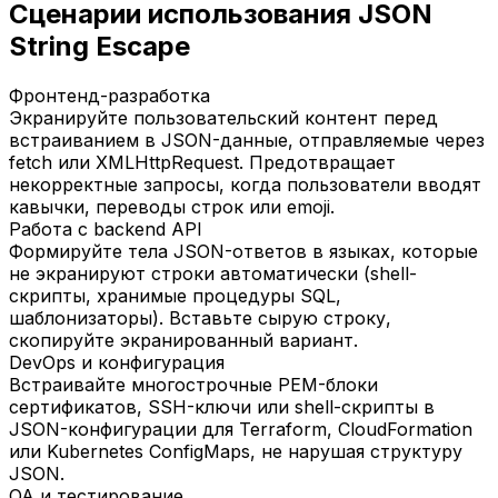
Сценарии использования JSON
String Escape
Фронтенд-разработка
Экранируйте пользовательский контент перед
встраиванием в JSON-данные, отправляемые через
fetch или XMLHttpRequest. Предотвращает
некорректные запросы, когда пользователи вводят
кавычки, переводы строк или emoji.
Работа с backend API
Формируйте тела JSON-ответов в языках, которые
не экранируют строки автоматически (shell-
скрипты, хранимые процедуры SQL,
шаблонизаторы). Вставьте сырую строку,
скопируйте экранированный вариант.
DevOps и конфигурация
Встраивайте многострочные PEM-блоки
сертификатов, SSH-ключи или shell-скрипты в
JSON-конфигурации для Terraform, CloudFormation
или Kubernetes ConfigMaps, не нарушая структуру
JSON.
QA и тестирование