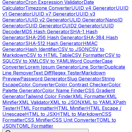
Generator
Cron Expression Validator
Date
Calculator
Timezone Converter
UUID v4 Generator
UUID
v1 Generator
UUID v7 Generator
UUID v3
Generator
UUID v2 Generator
ULID Generator
NanoID
Generator
CUID Generator
CUID2 Generator
UUID
Decoder
MD5 Hash Generator
SHA-1 Hash
Generator
SHA-256 Hash Generator
SHA-384 Hash
Generator
SHA-512 Hash Generator
HMAC
Generator
Hash Identifier
CSV to JSON
CSV to
Markdown
CSV to HTML Table
CSV Formatter
CSV to
SQL
CSV to XML
CSV to YAML
Word Counter
Case
Converter
Lorem Ipsum Generator
Line Sorter
Duplicate
Line Remover
Text Diff
Regex Tester
Markdown
Preview
Password Generator
Slug Generator
String
Escape
Color Converter
Color Contrast Checker
Color
Palette Generator
Color Name Finder
CSS Gradient
Generator
Tailwind Color Finder
XML Formatter
XML
Minifier
XML Validator
XML to JSON
XML to YAML
XPath
Tester
HTML Formatter
HTML Minifier
HTML Escape /
Unescape
HTML to JSX
HTML to Markdown
CSS
Formatter
CSS Minifier
CSS Unit Converter
TOML to
JSON
TOML Formatter