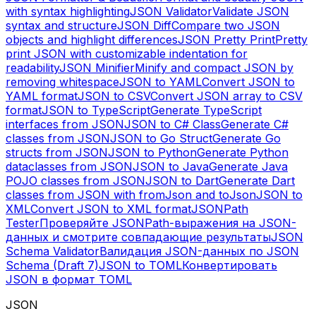
with syntax highlighting
JSON Validator
Validate JSON
syntax and structure
JSON Diff
Compare two JSON
objects and highlight differences
JSON Pretty Print
Pretty
print JSON with customizable indentation for
readability
JSON Minifier
Minify and compact JSON by
removing whitespace
JSON to YAML
Convert JSON to
YAML format
JSON to CSV
Convert JSON array to CSV
format
JSON to TypeScript
Generate TypeScript
interfaces from JSON
JSON to C# Class
Generate C#
classes from JSON
JSON to Go Struct
Generate Go
structs from JSON
JSON to Python
Generate Python
dataclasses from JSON
JSON to Java
Generate Java
POJO classes from JSON
JSON to Dart
Generate Dart
classes from JSON with fromJson and toJson
JSON to
XML
Convert JSON to XML format
JSONPath
Tester
Проверяйте JSONPath-выражения на JSON-
данных и смотрите совпадающие результаты
JSON
Schema Validator
Валидация JSON-данных по JSON
Schema (Draft 7)
JSON to TOML
Конвертировать
JSON в формат TOML
JSON