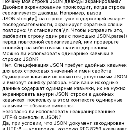
Почему моя строка JSON дважды экранирована?
Двойное экранирование происходит, когда строка
сериализуется дважды. Например, вызов
JSON.stringify() на строке, уже содержащей escape-
последовательности, экранирует обратные слеши
повторно: \n становится \\n. Чтобы исправить это,
разберите строку один раз с помощью JSON.parse()
перед повторной сериализацией, или проверьте
конвейер на избыточные шаги кодирования.
Можно ли использовать одинарные кавычки в
строках JSON?
Нет. Спецификация JSON требует двойных кавычек
для всех строковых значений и имён свойств.
Одинарные кавычки не являются допустимым JSON
и вызовут ошибку разбора. Если ваши исходные
данные содержат одинарные кавычки, их не нужно
экранировать внутри JSON-строки в двойных
кавычках, поскольку в этом контексте одинарные
кавычки — обычные символы.
Безопасно ли использовать неэкранированные
UTF-8 символы в JSON?
Да, при условии, что JSON-документ закодирован
в UTF-8 — кодировке, которую RFC 8259 указывает