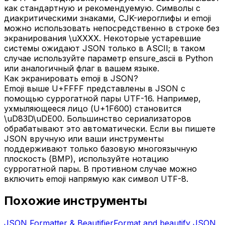
как стандартную и рекомендуемую. Символы с
диакритическими знаками, CJK-иероглифы и emoji
можно использовать непосредственно в строке без
экранирования \uXXXX. Некоторые устаревшие
системы ожидают JSON только в ASCII; в таком
случае используйте параметр ensure_ascii в Python
или аналогичный флаг в вашем языке.
Как экранировать emoji в JSON?
Emoji выше U+FFFF представлены в JSON с
помощью суррогатной пары UTF-16. Например,
ухмыляющееся лицо (U+1F600) становится
\uD83D\uDE00. Большинство сериализаторов
обрабатывают это автоматически. Если вы пишете
JSON вручную или ваши инструменты
поддерживают только базовую многоязычную
плоскость (BMP), используйте нотацию
суррогатной пары. В противном случае можно
включить emoji напрямую как символ UTF-8.
Похожие инструменты
JSON Formatter & Beautifier
Format and beautify JSON