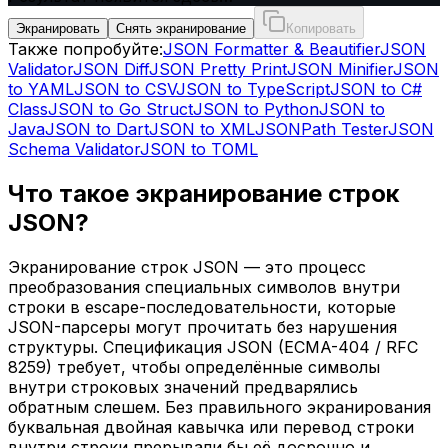
Экранировать
Снять экранирование
Копировать
Также попробуйте:
JSON Formatter & Beautifier
JSON
Validator
JSON Diff
JSON Pretty Print
JSON Minifier
JSON
to YAML
JSON to CSV
JSON to TypeScript
JSON to C#
Class
JSON to Go Struct
JSON to Python
JSON to
Java
JSON to Dart
JSON to XML
JSONPath Tester
JSON
Schema Validator
JSON to TOML
Что такое экранирование строк
JSON?
Экранирование строк JSON — это процесс
преобразования специальных символов внутри
строки в escape-последовательности, которые
JSON-парсеры могут прочитать без нарушения
структуры. Спецификация JSON (ECMA-404 / RFC
8259) требует, чтобы определённые символы
внутри строковых значений предварялись
обратным слешем. Без правильного экранирования
буквальная двойная кавычка или перевод строки
внутри строки прерывали бы её досрочно и