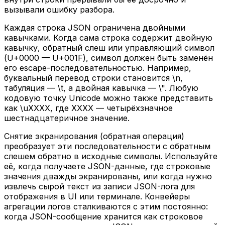
вызывали ошибку разбора.
Каждая строка JSON ограничена двойными
кавычками. Когда сама строка содержит двойную
кавычку, обратный слеш или управляющий символ
(U+0000 — U+001F), символ должен быть заменён
его escape-последовательностью. Например,
буквальный перевод строки становится \n,
табуляция — \t, а двойная кавычка — \". Любую
кодовую точку Unicode можно также представить
как \uXXXX, где XXXX — четырёхзначное
шестнадцатеричное значение.
Снятие экранирования (обратная операция)
преобразует эти последовательности с обратным
слешем обратно в исходные символы. Используйте
её, когда получаете JSON-данные, где строковые
значения дважды экранированы, или когда нужно
извлечь сырой текст из записи JSON-лога для
отображения в UI или терминале. Конвейеры
агрегации логов сталкиваются с этим постоянно:
когда JSON-сообщение хранится как строковое