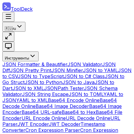
ToolDeck
🇷🇺
ru
Инструменты
JSON Formatter & Beautifier
JSON Validator
JSON
Diff
JSON Pretty Print
JSON Minifier
JSON to YAML
JSON
to CSV
JSON to TypeScript
JSON to C# Class
JSON to
Go Struct
JSON to Python
JSON to Java
JSON to
Dart
JSON to XML
JSONPath Tester
JSON Schema
Validator
JSON String Escape
JSON to TOML
YAML to
JSON
YAML to XML
Base64 Encode Online
Base64
Decode Online
Base64 Image Decoder
Base64 Image
Encoder
Base64 URL-safe
Base64 to Hex
Base64 File
Encoder
URL Encode Online
URL Decode Online
URL
Parser
JWT Encoder
JWT Decoder
Timestamp
Converter
Cron Expression Parser
Cron Expression