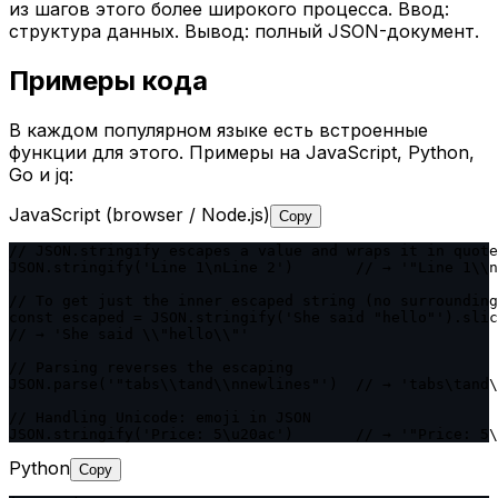
из шагов этого более широкого процесса. Ввод:
структура данных. Вывод: полный JSON-документ.
Примеры кода
В каждом популярном языке есть встроенные
функции для этого. Примеры на JavaScript, Python,
Go и jq:
JavaScript (browser / Node.js)
Copy
// JSON.stringify escapes a value and wraps it in quote
JSON.stringify('Line 1\nLine 2')       // → '"Line 1\\n
// To get just the inner escaped string (no surrounding
const escaped = JSON.stringify('She said "hello"').slic
// → 'She said \\"hello\\"'

// Parsing reverses the escaping

JSON.parse('"tabs\\tand\\nnewlines"')  // → 'tabs\tand\
// Handling Unicode: emoji in JSON

JSON.stringify('Price: 5\u20ac')       // → '"Price: 5\
Python
Copy