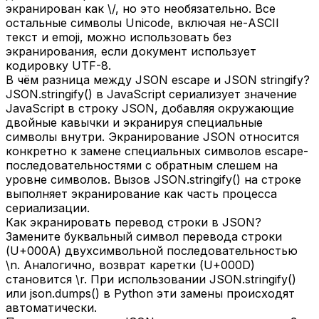
экранирован как \/, но это необязательно. Все
остальные символы Unicode, включая не-ASCII
текст и emoji, можно использовать без
экранирования, если документ использует
кодировку UTF-8.
В чём разница между JSON escape и JSON stringify?
JSON.stringify() в JavaScript сериализует значение
JavaScript в строку JSON, добавляя окружающие
двойные кавычки и экранируя специальные
символы внутри. Экранирование JSON относится
конкретно к замене специальных символов escape-
последовательностями с обратным слешем на
уровне символов. Вызов JSON.stringify() на строке
выполняет экранирование как часть процесса
сериализации.
Как экранировать перевод строки в JSON?
Замените буквальный символ перевода строки
(U+000A) двухсимвольной последовательностью
\n. Аналогично, возврат каретки (U+000D)
становится \r. При использовании JSON.stringify()
или json.dumps() в Python эти замены происходят
автоматически.