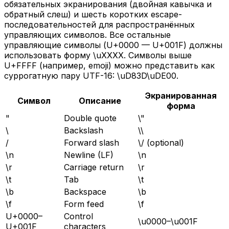
обязательных экранирования (двойная кавычка и
обратный слеш) и шесть коротких escape-
последовательностей для распространённых
управляющих символов. Все остальные
управляющие символы (U+0000 — U+001F) должны
использовать форму \uXXXX. Символы выше
U+FFFF (например, emoji) можно представить как
суррогатную пару UTF-16: \uD83D\uDE00.
Экранированная
Символ
Описание
форма
"
Double quote
\"
\
Backslash
\\
/
Forward slash
\/ (optional)
\n
Newline (LF)
\n
\r
Carriage return
\r
\t
Tab
\t
\b
Backspace
\b
\f
Form feed
\f
U+0000–
Control
\u0000–\u001F
U+001F
characters