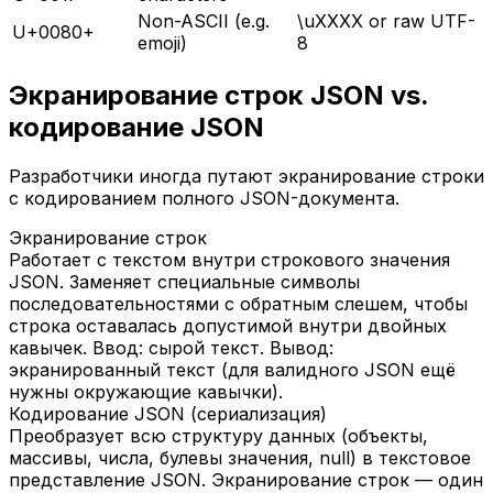
Non-ASCII (e.g.
\uXXXX or raw UTF-
U+0080+
emoji)
8
Экранирование строк JSON vs.
кодирование JSON
Разработчики иногда путают экранирование строки
с кодированием полного JSON-документа.
Экранирование строк
Работает с текстом внутри строкового значения
JSON. Заменяет специальные символы
последовательностями с обратным слешем, чтобы
строка оставалась допустимой внутри двойных
кавычек. Ввод: сырой текст. Вывод:
экранированный текст (для валидного JSON ещё
нужны окружающие кавычки).
Кодирование JSON (сериализация)
Преобразует всю структуру данных (объекты,
массивы, числа, булевы значения, null) в текстовое
представление JSON. Экранирование строк — один