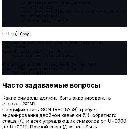
	// Unescape with json.Unmarshal

	var out string

	json.Unmarshal([]byte(`"She said \"hello\""`), &out)

	fmt.Println(out)

	// → She said "hello"

}
CLI (jq)
Copy
# Escape a raw string into a JSON-safe value

echo 'Line 1

Line 2	with tab' | jq -Rs '.'

# → "Line 1\nLine 2\twith tab\n"

# Unescape a JSON string back to raw text

echo '"She said \"hello\""' | jq -r '.'

# → She said "hello"
Часто задаваемые вопросы
Какие символы должны быть экранированы в
строке JSON?
Спецификация JSON (RFC 8259) требует
экранирования двойной кавычки (\"), обратного
слеша (\\) и всех управляющих символов от U+0000
до U+001F. Прямой слеш (/) может быть