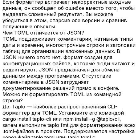
Если форматтер встречает некорректные входные
данные, он сообщает об ошибке вместо того, чтобы
выдавать сломанный результат. Вы можете
убедиться в этом, спарсив обе версии и сравнив
полученные объекты.
Чем TOML отличается от JSON?
TOML поддерживает комментарии, нативные типы
даты и времени, многострочные строки и заголовки
таблиц для организации вложенных данных. В
JSON ничего этого нет. Формат создан для
конфигурационных файлов, которые люди читают и
редактируют. JSON предназначен для обмена
данными между программами. Отсутствие
комментариев в JSON затрудняет
документирование решений прямо в конфиге.
Можно ли форматировать TOML из командной
строки?
Да. Taplo — наиболее распространённый CLI-
форматтер для TOML. Установите его командой
cargo install taplo-cli или npm install -g @taplo/cli,
затем выполните taplo fmt для форматирования всех
.toml-файлов в проекте. Поддерживается настройка
через файл taplo.toml или .taplo.toml с