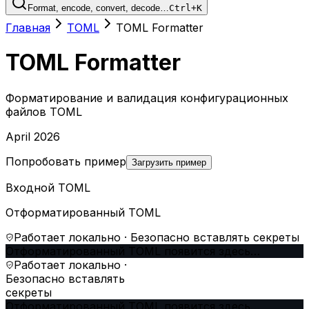
Format, encode, convert, decode…
Ctrl+K
Главная
TOML
TOML Formatter
TOML Formatter
Форматирование и валидация конфигурационных
файлов TOML
April 2026
Попробовать пример
Загрузить пример
Входной TOML
Отформатированный TOML
Работает локально · Безопасно вставлять секреты
Отформатированный TOML появится здесь…
Работает локально ·
Безопасно вставлять
секреты
Отформатированный TOML появится здесь…