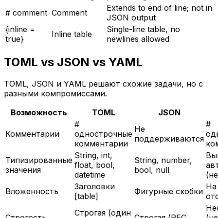
Extends to end of line; not in
# comment
Comment
JSON output
{inline =
Single-line table, no
Inline table
true}
newlines allowed
TOML vs JSON vs YAML
TOML, JSON и YAML решают схожие задачи, но с
разными компромиссами.
Возможность
TOML
JSON
#
#
Не
Комментарии
однострочные
од
поддерживаются
комментарии
ко
String, int,
Вы
Типизированные
String, number,
float, bool,
ав
значения
bool, null
datetime
(н
Заголовки
На
Вложенность
Фигурные скобки
[table]
от
Не
Строгая (один
Строгость
Строгая (RFC
(н