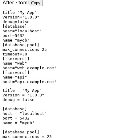
After
· toml
Copy
title="My App"

version="1.0.0"

debug=false

[database]

host="localhost"

port=5432

name="mydb"

[database.pool]

max_connections=25

timeout=30

[[servers]]

name="web"

host="web.example.com"

[[servers]]

name="api"

host="api.example.com"
title = "My App"

version = "1.0.0"

debug = false

[database]

host = "localhost"

port = 5432

name = "mydb"

[database.pool]

max_connections = 25
