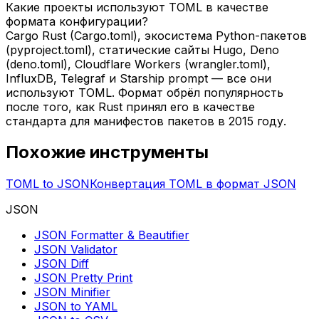
Какие проекты используют TOML в качестве
формата конфигурации?
Cargo Rust (Cargo.toml), экосистема Python-пакетов
(pyproject.toml), статические сайты Hugo, Deno
(deno.toml), Cloudflare Workers (wrangler.toml),
InfluxDB, Telegraf и Starship prompt — все они
используют TOML. Формат обрёл популярность
после того, как Rust принял его в качестве
стандарта для манифестов пакетов в 2015 году.
Похожие инструменты
TOML to JSON
Конвертация TOML в формат JSON
JSON
JSON Formatter & Beautifier
JSON Validator
JSON Diff
JSON Pretty Print
JSON Minifier
JSON to YAML