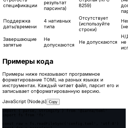
результат
спецификации
8259)
до
парсинга)
па
Отсутствует
Поддержка
4 нативных
Не
(используйте
даты/времени
типа
(н
строки)
Н/
Завершающие
Не
Не допускаются
не
запятые
допускаются
ис
Примеры кода
Примеры ниже показывают программное
форматирование TOML на разных языках и
инструментах. Каждый читает файл, парсит его и
записывает отформатированную версию.
JavaScript (Node.js)
Copy
import { parse, stringify } from '@iarna/toml'

import fs from 'fs'

const raw = fs.readFileSync('config.toml', 'utf-8')

const doc = parse(raw)
