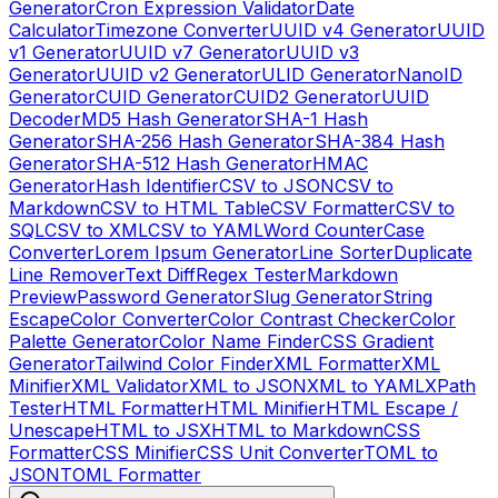
Generator
Cron Expression Validator
Date
Calculator
Timezone Converter
UUID v4 Generator
UUID
v1 Generator
UUID v7 Generator
UUID v3
Generator
UUID v2 Generator
ULID Generator
NanoID
Generator
CUID Generator
CUID2 Generator
UUID
Decoder
MD5 Hash Generator
SHA-1 Hash
Generator
SHA-256 Hash Generator
SHA-384 Hash
Generator
SHA-512 Hash Generator
HMAC
Generator
Hash Identifier
CSV to JSON
CSV to
Markdown
CSV to HTML Table
CSV Formatter
CSV to
SQL
CSV to XML
CSV to YAML
Word Counter
Case
Converter
Lorem Ipsum Generator
Line Sorter
Duplicate
Line Remover
Text Diff
Regex Tester
Markdown
Preview
Password Generator
Slug Generator
String
Escape
Color Converter
Color Contrast Checker
Color
Palette Generator
Color Name Finder
CSS Gradient
Generator
Tailwind Color Finder
XML Formatter
XML
Minifier
XML Validator
XML to JSON
XML to YAML
XPath
Tester
HTML Formatter
HTML Minifier
HTML Escape /
Unescape
HTML to JSX
HTML to Markdown
CSS
Formatter
CSS Minifier
CSS Unit Converter
TOML to
JSON
TOML Formatter