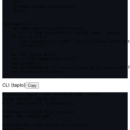
    "os"

    "github.com/BurntSushi/toml"

    "bytes"

)

func main() {

    var data map[string]interface{}

    _, err := toml.DecodeFile("config.toml", &data)

    if err != nil {

        fmt.Fprintln(os.Stderr, err) // parse error wit
        os.Exit(1)

    }

    var buf bytes.Buffer

    enc := toml.NewEncoder(&buf)

    enc.Indent = "  "

    enc.Encode(data) // re-serialized with consistent f
    fmt.Print(buf.String())

}
CLI (taplo)
Copy
# Install taplo — the standard TOML toolkit

cargo install taplo-cli

# or: npm install -g @taplo/cli

# Format a single file in place

taplo fmt config.toml

# Format all .toml files in a project

taplo fmt
