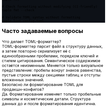
# Check formatting without modifying (CI-friendly)

taplo fmt --check

# Validate TOML syntax without formatting

taplo lint config.toml
Часто задаваемые вопросы
Что делает TOML-форматтер?
TOML-форматтер парсит файл в структуру данных,
а затем повторно сериализует её с
единообразными пробелами, порядком ключей и
стилем цитирования. Семантическое содержимое
остаётся неизменным. Меняется только визуальное
представление: пробелы вокруг знаков равенства,
пустые строки между секциями таблиц и отступы
вложенных значений.
Безопасно ли форматирование TOML для
продакшн-конфигов?
Да. Форматирование изменяет только пробельные
символы и косметические детали. Структура
данных до и после форматирования идентична.