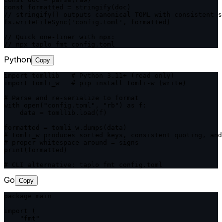
const formatted = stringify(doc)

// stringify() outputs canonical TOML with consistent s
fs.writeFileSync('config.toml', formatted)

// Quick one-liner with npx:

// npx taplo fmt config.toml
Python
Copy
import tomllib   # Python 3.11+ (read-only)

import tomli_w   # pip install tomli-w (write)

# Parse and re-serialize to format

with open("config.toml", "rb") as f:

    data = tomllib.load(f)

formatted = tomli_w.dumps(data)

# tomli_w produces sorted keys, consistent quoting, and

# proper whitespace around = signs

print(formatted)

# CLI alternative: taplo fmt config.toml
Go
Copy
package main

import (

    "fmt"
