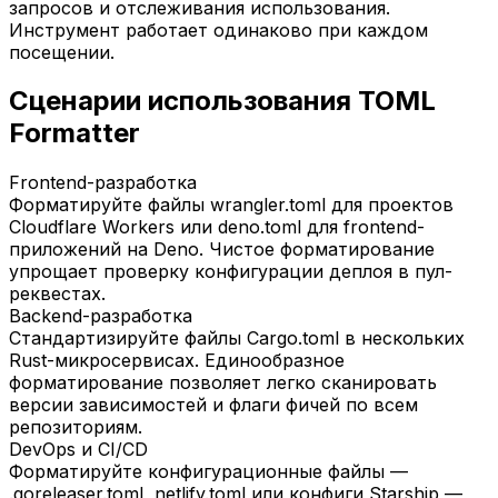
запросов и отслеживания использования.
Инструмент работает одинаково при каждом
посещении.
Сценарии использования TOML
Formatter
Frontend-разработка
Форматируйте файлы wrangler.toml для проектов
Cloudflare Workers или deno.toml для frontend-
приложений на Deno. Чистое форматирование
упрощает проверку конфигурации деплоя в пул-
реквестах.
Backend-разработка
Стандартизируйте файлы Cargo.toml в нескольких
Rust-микросервисах. Единообразное
форматирование позволяет легко сканировать
версии зависимостей и флаги фичей по всем
репозиториям.
DevOps и CI/CD
Форматируйте конфигурационные файлы —
.goreleaser.toml, netlify.toml или конфиги Starship —