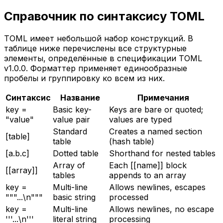
Справочник по синтаксису TOML
TOML имеет небольшой набор конструкций. В
таблице ниже перечислены все структурные
элементы, определённые в спецификации TOML
v1.0.0. Форматтер применяет единообразные
пробелы и группировку ко всем из них.
Синтаксис
Название
Примечания
key =
Basic key-
Keys are bare or quoted;
"value"
value pair
values are typed
Standard
Creates a named section
[table]
table
(hash table)
[a.b.c]
Dotted table
Shorthand for nested tables
Array of
Each [[name]] block
[[array]]
tables
appends to an array
key =
Multi-line
Allows newlines, escapes
"""...\n"""
basic string
processed
key =
Multi-line
Allows newlines, no escape
'''...\n'''
literal string
processing