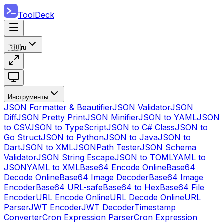
ToolDeck
🇷🇺
ru
Инструменты
JSON Formatter & Beautifier
JSON Validator
JSON
Diff
JSON Pretty Print
JSON Minifier
JSON to YAML
JSON
to CSV
JSON to TypeScript
JSON to C# Class
JSON to
Go Struct
JSON to Python
JSON to Java
JSON to
Dart
JSON to XML
JSONPath Tester
JSON Schema
Validator
JSON String Escape
JSON to TOML
YAML to
JSON
YAML to XML
Base64 Encode Online
Base64
Decode Online
Base64 Image Decoder
Base64 Image
Encoder
Base64 URL-safe
Base64 to Hex
Base64 File
Encoder
URL Encode Online
URL Decode Online
URL
Parser
JWT Encoder
JWT Decoder
Timestamp
Converter
Cron Expression Parser
Cron Expression