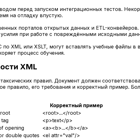
водом перед запуском интеграционных тестов. Неко
емя на отладку впустую.
венных порталов открытых данных и ETL-конвейеров.
 усилия при работе с повреждёнными исходными дан
по XML или XSLT, могут вставлять учебные файлы в 
коряет процесс обучения.
ности XML
нтаксических правил. Документ должен соответствова
ое правило, его требования и корректный пример. Б
Корректный пример
root
<root>...</root>
 tag
<p>text</p>
of opening
<a><b>...</b></a>
 or double quotes
<el attr="val"/>