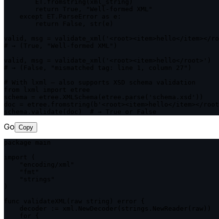
        ET.fromstring(xml_string)

        return True, "Well-formed XML"

    except ET.ParseError as e:

        return False, str(e)

valid, msg = validate_xml('<root><item>hello</item></ro
# → (True, "Well-formed XML")

valid, msg = validate_xml('<root><item>hello</root>')

# → (False, "mismatched tag: line 1, column 27")

# With lxml — also supports XSD schema validation

from lxml import etree

schema = etree.XMLSchema(etree.parse('schema.xsd'))

doc = etree.fromstring(b'<root><item>hello</item></root
schema.validate(doc)  # → True or False
Go
Copy
package main

import (

    "encoding/xml"

    "fmt"

    "strings"

)

func validateXML(raw string) error {

    decoder := xml.NewDecoder(strings.NewReader(raw))

    for {
