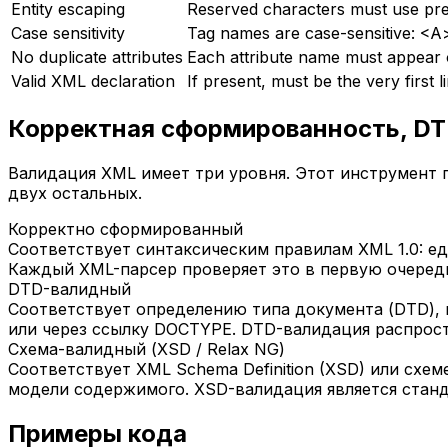
Entity escaping
Reserved characters must use pred
Case sensitivity
Tag names are case-sensitive: <A>
No duplicate attributes
Each attribute name must appear
Valid XML declaration
If present, must be the very first l
Корректная сформированность, DT
Валидация XML имеет три уровня. Этот инструмент 
двух остальных.
Корректно сформированный
Соответствует синтаксическим правилам XML 1.0: е
Каждый XML-парсер проверяет это в первую очередь
DTD-валидный
Соответствует определению типа документа (DTD), 
или через ссылку DOCTYPE. DTD-валидация распрос
Схема-валидный (XSD / Relax NG)
Соответствует XML Schema Definition (XSD) или схем
модели содержимого. XSD-валидация является станд
Примеры кода