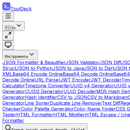
ToolDeck
🇷🇺
ru
Инструменты
JSON Formatter & Beautifier
JSON Validator
JSON Diff
JSO
Struct
JSON to Python
JSON to Java
JSON to Dart
JSON 
XML
Base64 Encode Online
Base64 Decode Online
Base64
Decode Online
URL Parser
JWT Encoder
JWT Decoder
Tim
Calculator
Timezone Converter
UUID v4 Generator
UUID v
Generator
CUID2 Generator
UUID Decoder
MD5 Hash Gen
Generator
Hash Identifier
CSV to JSON
CSV to Markdown
Generator
Line Sorter
Duplicate Line Remover
Text Diff
Reg
Checker
Color Palette Generator
Color Name Finder
CSS G
Tester
HTML Formatter
HTML Minifier
HTML Escape / Un
Formatter
Format, encode, convert, decode…
Ctrl+K