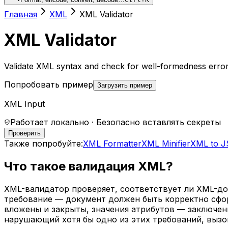
Главная
XML
XML Validator
XML Validator
Validate XML syntax and check for well-formedness erro
Попробовать пример
Загрузить пример
XML Input
Работает локально · Безопасно вставлять секреты
Проверить
Также попробуйте:
XML Formatter
XML Minifier
XML to 
Что такое валидация XML?
XML-валидатор проверяет, соответствует ли XML-д
требование — документ должен быть корректно сфор
вложены и закрыты, значения атрибутов — заключе
нарушающий хотя бы одно из этих требований, вызо