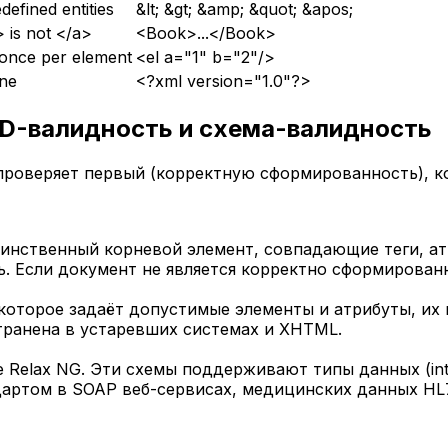
efined entities
&lt; &gt; &amp; &quot; &apos;
 is not </a>
<Book>...</Book>
 once per element
<el a="1" b="2"/>
ine
<?xml version="1.0"?>
D-валидность и схема-валидность
проверяет первый (корректную сформированность), к
динственный корневой элемент, совпадающие теги, ат
. Если документ не является корректно сформированн
которое задаёт допустимые элементы и атрибуты, их 
транена в устаревших системах и XHTML.
е Relax NG. Эти схемы поддерживают типы данных (inte
артом в SOAP веб-сервисах, медицинских данных HL