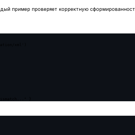
ждый пример проверяет корректную сформированность
ation/xml')

ismatch..." }