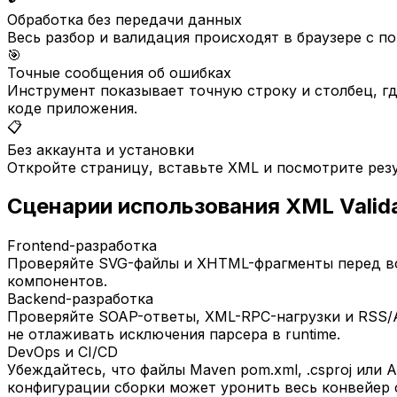
Обработка без передачи данных
Весь разбор и валидация происходят в браузере с п
🎯
Точные сообщения об ошибках
Инструмент показывает точную строку и столбец, гд
коде приложения.
📋
Без аккаунта и установки
Откройте страницу, вставьте XML и посмотрите резу
Сценарии использования XML Valid
Frontend-разработка
Проверяйте SVG-файлы и XHTML-фрагменты перед вст
компонентов.
Backend-разработка
Проверяйте SOAP-ответы, XML-RPC-нагрузки и RSS/A
не отлаживать исключения парсера в runtime.
DevOps и CI/CD
Убеждайтесь, что файлы Maven pom.xml, .csproj или
конфигурации сборки может уронить весь конвейер 