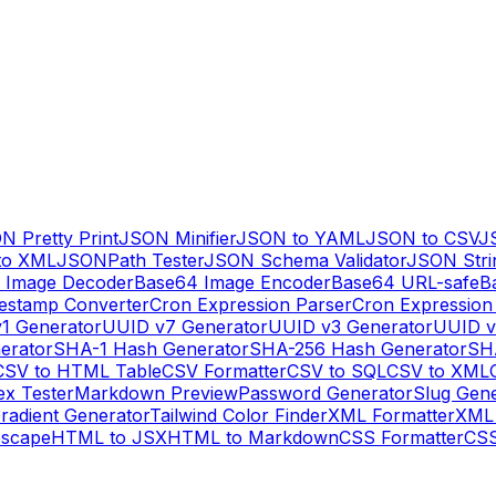
N Pretty Print
JSON Minifier
JSON to YAML
JSON to CSV
J
to XML
JSONPath Tester
JSON Schema Validator
JSON Stri
 Image Decoder
Base64 Image Encoder
Base64 URL-safe
B
estamp Converter
Cron Expression Parser
Cron Expression
1 Generator
UUID v7 Generator
UUID v3 Generator
UUID v
erator
SHA-1 Hash Generator
SHA-256 Hash Generator
SH
CSV to HTML Table
CSV Formatter
CSV to SQL
CSV to XML
ex Tester
Markdown Preview
Password Generator
Slug Gen
radient Generator
Tailwind Color Finder
XML Formatter
XML 
escape
HTML to JSX
HTML to Markdown
CSS Formatter
CSS