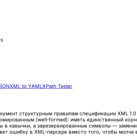
rs
JSON
XML to YAML
XPath Tester
окумент структурным правилам спецификации XML 1.0
мированным (well-formed): иметь единственный корн
ны в кавычки, а зарезервированные символы — замен
вет ошибку в XML-парсере вместо того, чтобы молча 