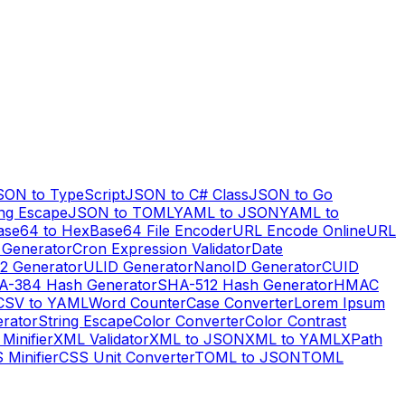
SON to TypeScript
JSON to C# Class
JSON to Go
ng Escape
JSON to TOML
YAML to JSON
YAML to
ase64 to Hex
Base64 File Encoder
URL Encode Online
URL
 Generator
Cron Expression Validator
Date
2 Generator
ULID Generator
NanoID Generator
CUID
A-384 Hash Generator
SHA-512 Hash Generator
HMAC
CSV to YAML
Word Counter
Case Converter
Lorem Ipsum
erator
String Escape
Color Converter
Color Contrast
Minifier
XML Validator
XML to JSON
XML to YAML
XPath
 Minifier
CSS Unit Converter
TOML to JSON
TOML