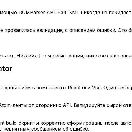
омощью DOMParser API. Ваш XML никогда не покидает 
е провалилась валидация, с описанием ошибки. Это бы
льтат. Никаких форм регистрации, никакого настольн
ator
раиванием в компоненты React или Vue. Один незакр
tom-ленты от сторонних API. Валидируйте сырой отв
 Ant build-скрипты корректно сформированы после авт
с невнятным сообщением об ошибке.