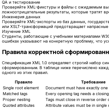
QA и тестирование
Проверяйте XML-фикстуры и файлы с ожидаемым вы
ложноотрицательные результаты, которые тратят вр
Инженерия данных
Проверяйте XML-экспорты из баз данных, государст
или XSLT-трансформаций предотвращает напрасные
Изучение XML
Студенты, работающие с учебными материалами W3C 
ошибках указывают на конкретную проблему, что ус
Правила корректной сформирован
Спецификация XML 1.0 определяет строгий набор си
сформированным. В таблице ниже перечислено кажд
одного из этих правил.
Правило
Требование
Single root element
Document must have exactly one 
Matched tags
Every opening tag needs a closing
Proper nesting
Tags must close in reverse order 
Quoted attributes
Attribute values must be in single