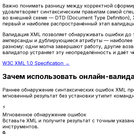
Важно понимать разницу между корректной сформиро
удовлетворяет синтаксическим правилам самой спе
во внешней схеме — DTD (Document Type Definition)
первый и наиболее распространённый этап валидации
Валидация XML позволяет обнаруживать ошибки до т
амперсанды и дублирующиеся атрибуты — наиболее 
разному: одни молча завершают работу, другие воз
валидатор устраняет эту неопределённость и даёт ч
W3C XML 1.0 Specification →
Зачем использовать онлайн-валид
Раннее обнаружение синтаксических ошибок XML пр
мгновенный результат без установки утилит командн
⚡
Мгновенное обнаружение ошибок
Вставьте XML и получите результат с точным указан
инструментов.
🔒