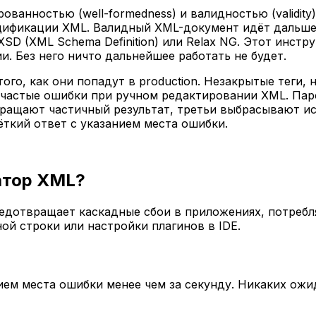
ванностью (well-formedness) и валидностью (validit
цификации XML. Валидный XML-документ идёт дальше:
, XSD (XML Schema Definition) или Relax NG. Этот ин
. Без него ничто дальнейшее работать не будет.
ого, как они попадут в production. Незакрытые теги
частые ошибки при ручном редактировании XML. Парс
вращают частичный результат, третьи выбрасывают и
ёткий ответ с указанием места ошибки.
атор XML?
едотвращает каскадные сбои в приложениях, потреб
ой строки или настройки плагинов в IDE.
ием места ошибки менее чем за секунду. Никаких ожи