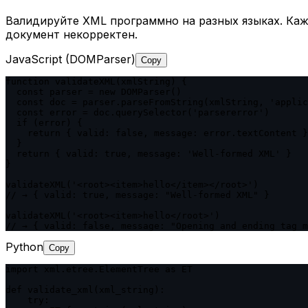
Валидируйте XML программно на разных языках. Ка
документ некорректен.
JavaScript (DOMParser)
Copy
function validateXML(xmlString) {

  const parser = new DOMParser()

  const doc = parser.parseFromString(xmlString, 'applic
  const error = doc.querySelector('parsererror')

  if (error) {

    return { valid: false, message: error.textContent }

  }

  return { valid: true, message: 'Well-formed XML' }

}

validateXML('<root><item>hello</item></root>')

// → { valid: true, message: "Well-formed XML" }

validateXML('<root><item>hello</root>')

// → { valid: false, message: "Opening and ending tag m
Python
Copy
import xml.etree.ElementTree as ET

def validate_xml(xml_string):

    try:
