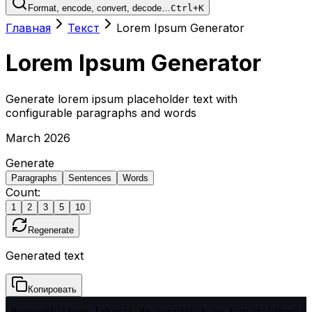
Format, encode, convert, decode…
Ctrl+K
Главная
Текст
Lorem Ipsum Generator
Lorem Ipsum Generator
Generate lorem ipsum placeholder text with
configurable paragraphs and words
March 2026
Generate
Paragraphs
Sentences
Words
Count:
1
2
3
5
10
Regenerate
Generated text
Копировать
Deserunt irure laboris do cupidatat eu fugiat laboris 