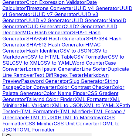
Generator
Cron Expression Validator
Date
Calculator
Timezone Converter
UUID v4 Generator
UUID
v1 Generator
UUID v7 Generator
UUID v3
Generator
UUID v2 Generator
ULID Generator
NanoID
Generator
CUID Generator
CUID2 Generator
UUID
Decoder
MD5 Hash Generator
SHA-1 Hash
Generator
SHA-256 Hash Generator
SHA-384 Hash
Generator
SHA-512 Hash Generator
HMAC
Generator
Hash Identifier
CSV to JSON
CSV to
Markdown
CSV to HTML Table
CSV Formatter
CSV to
SQL
CSV to XML
CSV to YAML
Word Counter
Case
Converter
Lorem Ipsum Generator
Line Sorter
Duplicate
Line Remover
Text Diff
Regex Tester
Markdown
Preview
Password Generator
Slug Generator
String
Escape
Color Converter
Color Contrast Checker
Color
Palette Generator
Color Name Finder
CSS Gradient
Generator
Tailwind Color Finder
XML Formatter
XML
Minifier
XML Validator
XML to JSON
XML to YAML
XPath
Tester
HTML Formatter
HTML Minifier
HTML Escape /
Unescape
HTML to JSX
HTML to Markdown
CSS
Formatter
CSS Minifier
CSS Unit Converter
TOML to
JSON
TOML Formatter