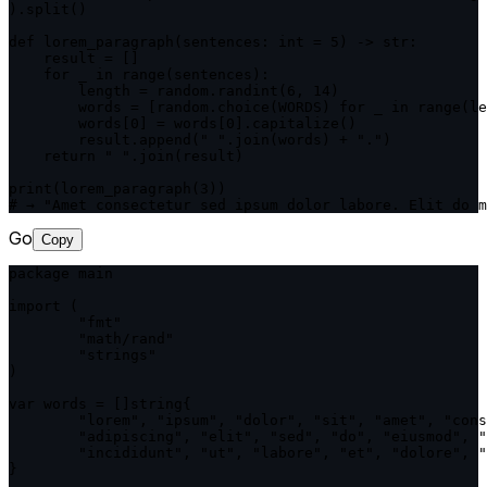
).split()

def lorem_paragraph(sentences: int = 5) -> str:

    result = []

    for _ in range(sentences):

        length = random.randint(6, 14)

        words = [random.choice(WORDS) for _ in range(le
        words[0] = words[0].capitalize()

        result.append(" ".join(words) + ".")

    return " ".join(result)

print(lorem_paragraph(3))

# → "Amet consectetur sed ipsum dolor labore. Elit do m
Go
Copy
package main

import (

	"fmt"

	"math/rand"

	"strings"

)

var words = []string{

	"lorem", "ipsum", "dolor", "sit", "amet", "consectetur",

	"adipiscing", "elit", "sed", "do", "eiusmod", "tempor",

	"incididunt", "ut", "labore", "et", "dolore", "magna", "aliqua",

}
