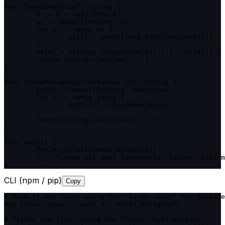
func loremSentence() string {

	n := 6 + rand.Intn(8)

	ws := make([]string, n)

	for i := range ws {

		ws[i] = words[rand.Intn(len(words))]

	}

	ws[0] = strings.ToUpper(ws[0][:1]) + ws[0][1:]

	return strings.Join(ws, " ") + "."

}

func loremParagraph(sentences int) string {

	parts := make([]string, sentences)

	for i := range parts {

		parts[i] = loremSentence()

	}

	return strings.Join(parts, " ")

}

func main() {

	fmt.Println(loremParagraph(3))

	// → "Lorem sit amet consectetur labore. Elit magna do ipsum tempor. Aliqua ut dolore sit eiusmod."

}
CLI (npm / pip)
Copy
# Node.js one-liner using the "lorem-ipsum" npm package

npx lorem-ipsum --count 3 --units paragraphs

# Python one-liner using the "lorem" PyPI package
