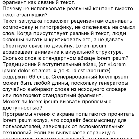
фрагмент как связный текст.
Почему не использовать реальный контент вместо
текста-заглушки?
Текст-заглушка позволяет рецензентам оценивать
компоновку и типографику, не отвлекаясь на смысл
слов. Когда присутствует реальный текст, люди
склонны читать и критиковать его, а не давать
обратную связь по дизайну. Lorem ipsum
возвращает внимание к визуальной структуре.
Сколько слов в стандартном абзаце lorem ipsum?
Традиционный вступительный абзац (от «Lorem
ipsum dolor sit amet...» до «...id est laborum»)
содержит 69 слов. Сгенерированный lorem ipsum
может быть любой длины, поскольку генераторы
случайно выбирают слова из исходного словаря
или повторяют стандартный фрагмент.
Может ли lorem ipsum вызвать проблемы с
доступностью?
Программы чтения с экрана попытаются прочитать
lorem ipsum вслух, что создаёт бессмыслицу для
пользователей, зависящих от вспомогательных
технологий. Если вы выпускаете страницу с
оставшимся текстом-заглушкой, эти пользователи