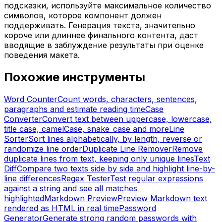
подсказки, используйте максимальное количество
символов, которое компонент должен
поддерживать. Генерация текста, значительно
короче или длиннее финального контента, даст
вводящие в заблуждение результаты при оценке
поведения макета.
Похожие инструменты
Word Counter
Count words, characters, sentences,
paragraphs and estimate reading time
Case
Converter
Convert text between uppercase, lowercase,
title case, camelCase, snake_case and more
Line
Sorter
Sort lines alphabetically, by length, reverse or
randomize line order
Duplicate Line Remover
Remove
duplicate lines from text, keeping only unique lines
Text
Diff
Compare two texts side by side and highlight line-by-
line differences
Regex Tester
Test regular expressions
against a string and see all matches
highlighted
Markdown Preview
Preview Markdown text
rendered as HTML in real time
Password
Generator
Generate strong random passwords with