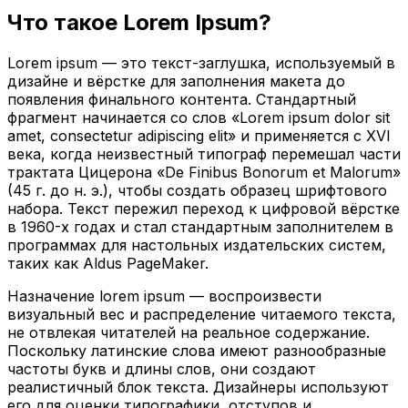
Что такое Lorem Ipsum?
Lorem ipsum — это текст-заглушка, используемый в
дизайне и вёрстке для заполнения макета до
появления финального контента. Стандартный
фрагмент начинается со слов «Lorem ipsum dolor sit
amet, consectetur adipiscing elit» и применяется с XVI
века, когда неизвестный типограф перемешал части
трактата Цицерона «De Finibus Bonorum et Malorum»
(45 г. до н. э.), чтобы создать образец шрифтового
набора. Текст пережил переход к цифровой вёрстке
в 1960-х годах и стал стандартным заполнителем в
программах для настольных издательских систем,
таких как Aldus PageMaker.
Назначение lorem ipsum — воспроизвести
визуальный вес и распределение читаемого текста,
не отвлекая читателей на реальное содержание.
Поскольку латинские слова имеют разнообразные
частоты букв и длины слов, они создают
реалистичный блок текста. Дизайнеры используют
его для оценки типографики, отступов и