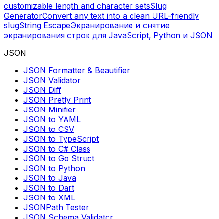
customizable length and character sets
Slug
Generator
Convert any text into a clean URL-friendly
slug
String Escape
Экранирование и снятие
экранирования строк для JavaScript, Python и JSON
JSON
JSON Formatter & Beautifier
JSON Validator
JSON Diff
JSON Pretty Print
JSON Minifier
JSON to YAML
JSON to CSV
JSON to TypeScript
JSON to C# Class
JSON to Go Struct
JSON to Python
JSON to Java
JSON to Dart
JSON to XML
JSONPath Tester
JSON Schema Validator