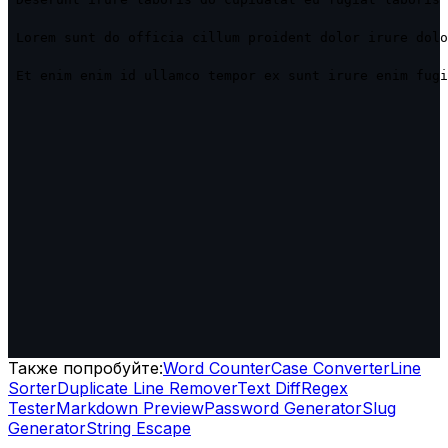
Lorem sunt do officia cillum proident dolor irure dolo
Et enim enim id ullamco tempor ex sunt irure enim fugi
Также попробуйте:
Word Counter
Case Converter
Line
Sorter
Duplicate Line Remover
Text Diff
Regex
Tester
Markdown Preview
Password Generator
Slug
Generator
String Escape