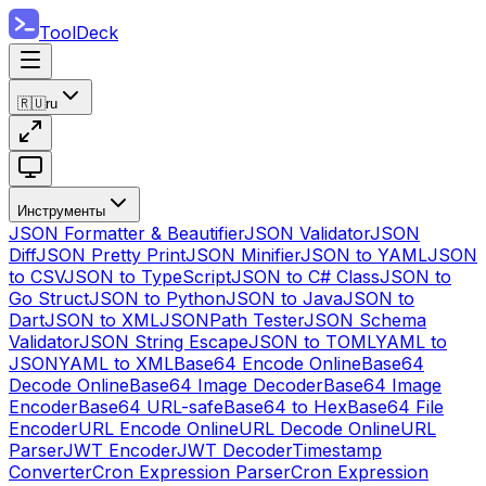
ToolDeck
🇷🇺
ru
Инструменты
JSON Formatter & Beautifier
JSON Validator
JSON
Diff
JSON Pretty Print
JSON Minifier
JSON to YAML
JSON
to CSV
JSON to TypeScript
JSON to C# Class
JSON to
Go Struct
JSON to Python
JSON to Java
JSON to
Dart
JSON to XML
JSONPath Tester
JSON Schema
Validator
JSON String Escape
JSON to TOML
YAML to
JSON
YAML to XML
Base64 Encode Online
Base64
Decode Online
Base64 Image Decoder
Base64 Image
Encoder
Base64 URL-safe
Base64 to Hex
Base64 File
Encoder
URL Encode Online
URL Decode Online
URL
Parser
JWT Encoder
JWT Decoder
Timestamp
Converter
Cron Expression Parser
Cron Expression