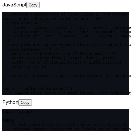
JavaScript
Copy
// Generate N paragraphs of lorem ipsum in the browser

function loremParagraph(sentenceCount = 5) {

  const words = [

    'lorem', 'ipsum', 'dolor', 'sit', 'amet', 'consecte
    'adipiscing', 'elit', 'sed', 'do', 'eiusmod', 'temp
    'incididunt', 'ut', 'labore', 'et', 'dolore', 'magn
  ]

  const pick = () => words[Math.floor(Math.random() * w
  const sentence = () => {

    const len = 6 + Math.floor(Math.random() * 8)

    const ws = Array.from({ length: len }, pick)

    ws[0] = ws[0][0].toUpperCase() + ws[0].slice(1)

    return ws.join(' ') + '.'

  }

  return Array.from({ length: sentenceCount }, sentence
}

console.log(loremParagraph(3))

// → "Magna dolor ipsum sit amet labore. Elit tempor ut
Python
Copy
import random

WORDS = (

    "lorem ipsum dolor sit amet consectetur adipiscing 
    "eiusmod tempor incididunt ut labore et dolore magn