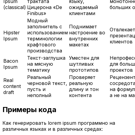
Ipsum
трактата
языку,
монотонн
(classical)
Цицерона «De
ожидаемый
больших 
Finibus»
клиентами
Модный
заполнитель с
Поднимает
Отвлекает
Hipster
использованием
настроение во
презентац
Ipsum
терминологии
внутренних
клиентов
крафтового
макетах
производства
Текст-заглушка
Уместен для
Непрофес
Bacon
на мясную
шутливых
для боль
Ipsum
тематику
прототипов
проектов
Реальный
Проверяет
Рецензен
Real
черновой текст,
реальную
сосредот
content
пусть и
длину и тон
на формул
draft
неполный
контента
а не на м
Примеры кода
Как генерировать lorem ipsum программно на
различных языках и в различных средах: