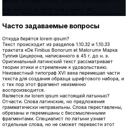
python3 -c "import lorem; print(lorem.paragraph())"

# Or use curl to fetch from a public API

curl -s "https://loripsum.net/api/3/short/plaintext"
Часто задаваемые вопросы
Откуда берётся lorem ipsum?
Текст происходит из разделов 1.10.32 и 1.10.33
трактата «De Finibus Bonorum et Malorum» Марка
Туллия Цицерона, написанного в 45 г. до н. э.
Оригинальный латинский текст рассматривает
теории этики и стремление к удовольствию.
Неизвестный типограф XVI века перемешал части
текста для создания образца шрифтового набора, и
с тех пор этот фрагмент неизменно
воспроизводится.
Является ли lorem ipsum настоящей латынью?
Отчасти. Слова латинские, но предложения
грамматически неправильны. Слова переставлены,
обрезаны и перемешаны с бессмысленными
фрагментами. Специалист по латыни узнает
отдельные слова, но не сможет перевести этот