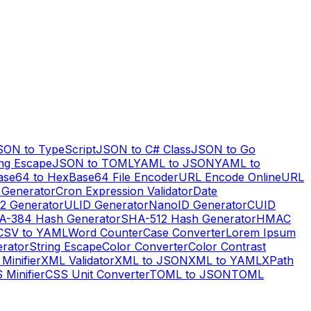
SON to TypeScript
JSON to C# Class
JSON to Go
ng Escape
JSON to TOML
YAML to JSON
YAML to
ase64 to Hex
Base64 File Encoder
URL Encode Online
URL
 Generator
Cron Expression Validator
Date
2 Generator
ULID Generator
NanoID Generator
CUID
A-384 Hash Generator
SHA-512 Hash Generator
HMAC
CSV to YAML
Word Counter
Case Converter
Lorem Ipsum
erator
String Escape
Color Converter
Color Contrast
Minifier
XML Validator
XML to JSON
XML to YAML
XPath
 Minifier
CSS Unit Converter
TOML to JSON
TOML