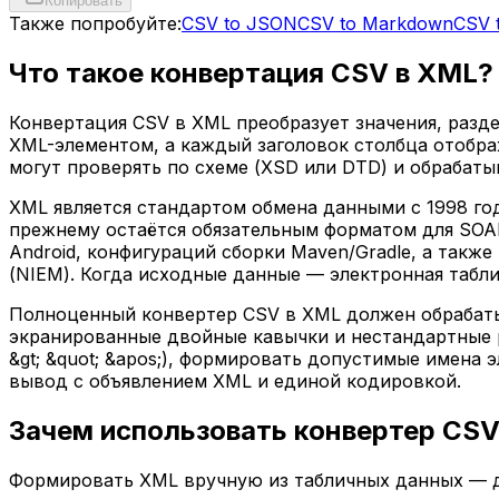
Копировать
Также попробуйте:
CSV to JSON
CSV to Markdown
CSV 
Что такое конвертация CSV в XML?
Конвертация CSV в XML преобразует значения, разде
XML-элементом, а каждый заголовок столбца отобра
могут проверять по схеме (XSD или DTD) и обрабат
XML является стандартом обмена данными с 1998 го
прежнему остаётся обязательным форматом для SOAP-
Android, конфигураций сборки Maven/Gradle, а такж
(NIEM). Когда исходные данные — электронная табли
Полноценный конвертер CSV в XML должен обрабатыв
экранированные двойные кавычки и нестандартные р
&gt; &quot; &apos;), формировать допустимые имена
вывод с объявлением XML и единой кодировкой.
Зачем использовать конвертер CSV
Формировать XML вручную из табличных данных — 