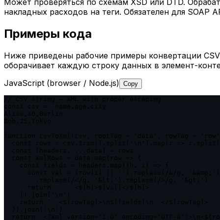
Может проверяться по схемам XSD или DTD. Обрабат
накладных расходов на теги. Обязателен для SOAP AP
Примеры кода
Ниже приведены рабочие примеры конвертации CSV в
оборачивает каждую строку данных в элемент-конт
JavaScript (browser / Node.js)
Copy
// CSV string → XML with proper escaping

const csv = `name,age,city

Alice,30,Berlin

Bob,25,Tokyo`

function csvToXml(csv, rootTag = 'data', rowTag = 'row'
  const rows = csv.trim().split('\n').map(r => r.split(
  const [headers, ...data] = rows

  const xmlRows = data.map(row => {

    const fields = headers.map((h, i) => {

      const val = (row[i] || '').replace(/&/g, '&amp;')

        .replace(/</g, '&lt;').replace(/>/g, '&gt;')

      return `    <${h}>${val}</${h}>`

    }).join('\n')

    return `  <${rowTag}>\n${fields}\n  </${rowTag}>`

  }).join('\n')

  return `<?xml version="1.0" encoding="UTF-8"?>\n<${ro