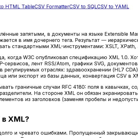
to HTML Table
CSV Formatter
CSV to SQL
CSV to YAML
лённые запятыми, в документы на языке Extensible Ma
жается в имя дочернего тега. Результат — иерархич
ывать стандартными XML-инструментами: XSLT, XPath
да, когда W3C опубликовал спецификацию XML 1.0. Хо
сервисов, лент RSS/Atom, графики SVG, документов Of
е в регулируемых отраслях: здравоохранении (HL7 CDA
ца или экспорт из базы данных, конвертация CSV в XM
ать граничные случаи RFC 4180: поля в кавычках, с
азделители. На стороне XML он обязан экранировать 
 элементов из заголовков (заменяя пробелы и недопу
 в XML?
долго и чревато ошибками. Пропущенный закрывающи