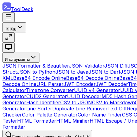
ToolDeck
🇷🇺
ru
Инструменты
JSON Formatter & Beautifier
JSON Validator
JSON Diff
JSO
Struct
JSON to Python
JSON to Java
JSON to Dart
JSON 
XML
Base64 Encode Online
Base64 Decode Online
Base64
Decode Online
URL Parser
JWT Encoder
JWT Decoder
Tim
Calculator
Timezone Converter
UUID v4 Generator
UUID v
Generator
CUID2 Generator
UUID Decoder
MD5 Hash Gen
Generator
Hash Identifier
CSV to JSON
CSV to Markdown
Generator
Line Sorter
Duplicate Line Remover
Text Diff
Reg
Checker
Color Palette Generator
Color Name Finder
CSS G
Tester
HTML Formatter
HTML Minifier
HTML Escape / Un
Formatter
Format, encode, convert, decode…
Ctrl+K