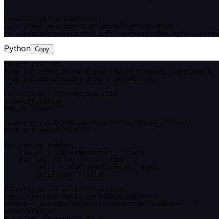
}

console.log(csvToXml(csv))

// → <?xml version="1.0" encoding="UTF-8"?>

// → <data><row><name>Alice</name><age>30</age>...</row
Python
Copy
import csv, io

from xml.etree.ElementTree import Element, SubElement, 
from xml.dom.minidom import parseString

csv_string = """name,age,city

Alice,30,Berlin

Bob,25,Tokyo"""

reader = csv.DictReader(io.StringIO(csv_string))

root = Element('data')

for row in reader:

    row_el = SubElement(root, 'row')

    for key, value in row.items():

        child = SubElement(row_el, key)

        child.text = value

# Pretty-print with declaration

raw = tostring(root, encoding='unicode')

pretty = parseString(raw).toprettyxml(indent='  ')

print(pretty)

# → <?xml version="1.0" ?>
