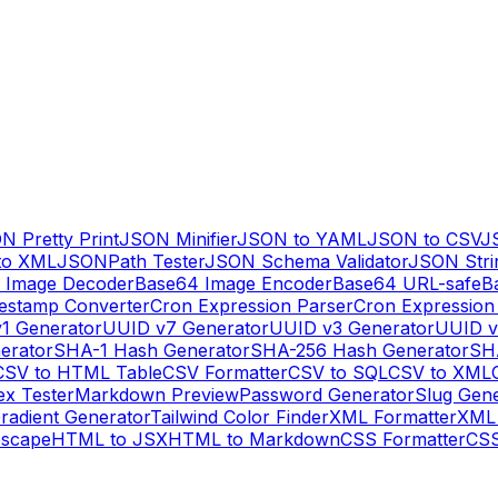
N Pretty Print
JSON Minifier
JSON to YAML
JSON to CSV
J
to XML
JSONPath Tester
JSON Schema Validator
JSON Stri
 Image Decoder
Base64 Image Encoder
Base64 URL-safe
B
estamp Converter
Cron Expression Parser
Cron Expression
1 Generator
UUID v7 Generator
UUID v3 Generator
UUID v
erator
SHA-1 Hash Generator
SHA-256 Hash Generator
SH
CSV to HTML Table
CSV Formatter
CSV to SQL
CSV to XML
ex Tester
Markdown Preview
Password Generator
Slug Gen
radient Generator
Tailwind Color Finder
XML Formatter
XML 
escape
HTML to JSX
HTML to Markdown
CSS Formatter
CSS