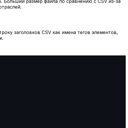
 Бо́льший размер файла по сравнению с CSV из-за
отраслей.
року заголовков CSV как имена тегов элементов,
к.