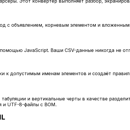
рсеры. Этот конвертер выполняет разбор, экраниров
вод с объявлением, корневым элементом и вложенным
 помощью JavaScript. Ваши CSV-данные никогда не от
ки к допустимым именам элементов и создаёт правил
, табуляции и вертикальные черты в качестве раздел
я и UTF-8-файлы с BOM.
ML