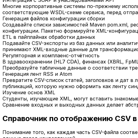
Интеграция с SOAP и унаследованными API
Многие корпоративные системы по-прежнему исполь
соответствующие WSDL-схеме сервиса, перед отпра
Генерация файлов конфигурации сборки
Создавайте списки зависимостей Maven pom.xml, рес
конфигурации. Пакетно формируйте XML-конфигурац
ETL в пайплайнах обработки данных
Подавайте CSV-экспорты из баз данных или аналитич
принимают XML-входные данные для трансформацион
Регуляторная и комплаенс-отчётность
В здравоохранении (HL7 CDA), финансах (XBRL, FpML
Преобразуйте табличные данные о соответствии тр
Генерация лент RSS и Atom
Превратите CSV-список статей, заголовков и дат в 
публикаций, которую нужно оформить как ленту син
Изучение основ XML
Студенты, изучающие XML, могут вставить знакомы
Сравнение входных и выходных данных делает абст
Справочник по отображению CSV 
Понимание того, как каждая часть CSV-файла соотв