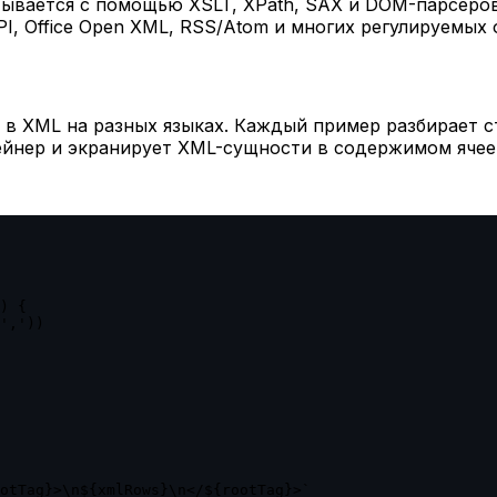
ывается с помощью XSLT, XPath, SAX и DOM-парсеров.
I, Office Open XML, RSS/Atom и многих регулируемых 
 XML на разных языках. Каждый пример разбирает ст
ейнер и экранирует XML-сущности в содержимом ячее
) {

','))

otTag}>\n${xmlRows}\n</${rootTag}>`
