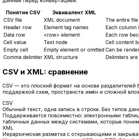
данные перед конвертацией.
Понятие CSV
Эквивалент XML
CSV file
XML document
The entire fil
Header row
Element tag names
Each column h
Data row
<row> element
Each row beco
Cell value
Text node
Cell content b
Empty cell
Empty element or omitted
Can be render
Comma delimiter
XML structure
Delimiters are
CSV и XML: сравнение
CSV — это плоский формат на основе разделителей 
поддержкой схем, пространств имён и сложной вло
CSV
Обычный текст, одна запись в строке. Без типов да
Поддерживается повсеместно: электронными таблица
табличных данных между системами, которые поним
XML
Иерархическая разметка с открывающими и закрыва