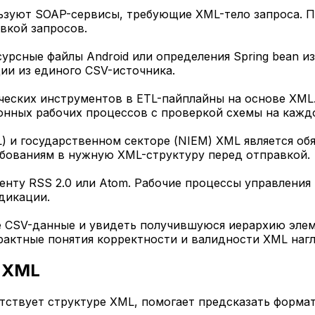
зуют SOAP-сервисы, требующие XML-тело запроса. П
вкой запросов.
урсные файлы Android или определения Spring bean и
ии из единого CSV-источника.
еских инструментов в ETL-пайплайны на основе XML. Т
ных рабочих процессов с проверкой схемы на каждо
) и государственном секторе (NIEM) XML является об
ебованиям в нужную XML-структуру перед отправкой.
ленту RSS 2.0 или Atom. Рабочие процессы управлени
дикации.
е CSV-данные и увидеть получившуюся иерархию элем
рактные понятия корректности и валидности XML наг
в XML
етствует структуре XML, помогает предсказать форм