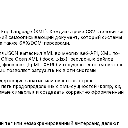
rkup Language (XML). Каждая строка CSV становится
еский самоописывающий документ, который системы
, а также SAX/DOM-парсерами.
тя JSON вытеснил XML во многих веб-API, XML по-
fice Open XML (.docx, .xlsx), ресурсных файлов
), финансах (FpML, XBRL) и государственном секторе
L позволяет загрузить их в эти системы.
одержащие запятые или переносы строк,
пять предопределённых XML-сущностей (&amp; &lt;
стимые символы) и создавать корректно оформленный
й тег или незаэкранированный амперсанд делают