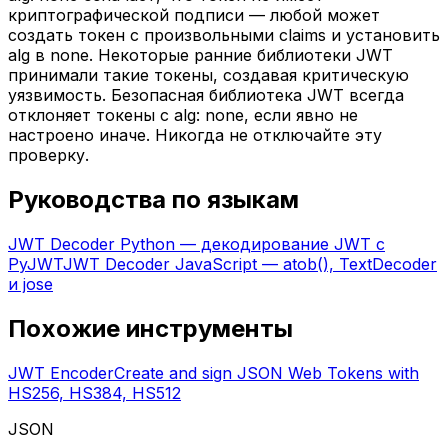
криптографической подписи — любой может
создать токен с произвольными claims и установить
alg в none. Некоторые ранние библиотеки JWT
принимали такие токены, создавая критическую
уязвимость. Безопасная библиотека JWT всегда
отклоняет токены с alg: none, если явно не
настроено иначе. Никогда не отключайте эту
проверку.
Руководства по языкам
JWT Decoder Python — декодирование JWT с
PyJWT
JWT Decoder JavaScript — atob(), TextDecoder
и jose
Похожие инструменты
JWT Encoder
Create and sign JSON Web Tokens with
HS256, HS384, HS512
JSON