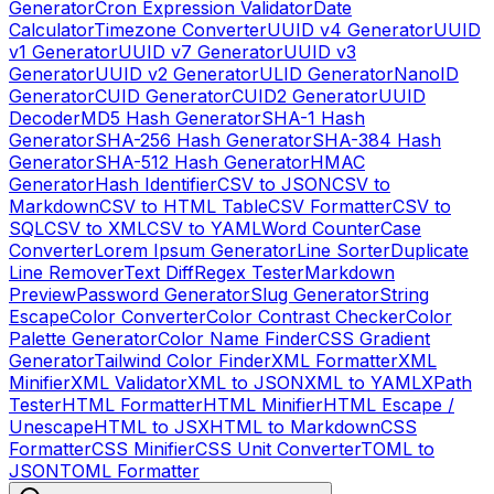
Generator
Cron Expression Validator
Date
Calculator
Timezone Converter
UUID v4 Generator
UUID
v1 Generator
UUID v7 Generator
UUID v3
Generator
UUID v2 Generator
ULID Generator
NanoID
Generator
CUID Generator
CUID2 Generator
UUID
Decoder
MD5 Hash Generator
SHA-1 Hash
Generator
SHA-256 Hash Generator
SHA-384 Hash
Generator
SHA-512 Hash Generator
HMAC
Generator
Hash Identifier
CSV to JSON
CSV to
Markdown
CSV to HTML Table
CSV Formatter
CSV to
SQL
CSV to XML
CSV to YAML
Word Counter
Case
Converter
Lorem Ipsum Generator
Line Sorter
Duplicate
Line Remover
Text Diff
Regex Tester
Markdown
Preview
Password Generator
Slug Generator
String
Escape
Color Converter
Color Contrast Checker
Color
Palette Generator
Color Name Finder
CSS Gradient
Generator
Tailwind Color Finder
XML Formatter
XML
Minifier
XML Validator
XML to JSON
XML to YAML
XPath
Tester
HTML Formatter
HTML Minifier
HTML Escape /
Unescape
HTML to JSX
HTML to Markdown
CSS
Formatter
CSS Minifier
CSS Unit Converter
TOML to
JSON
TOML Formatter