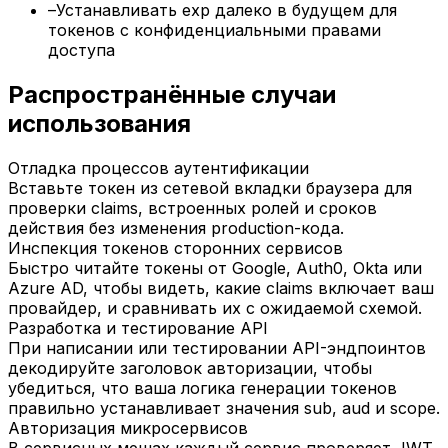
–
Устанавливать exp далеко в будущем для
токенов с конфиденциальными правами
доступа
Распространённые случаи
использования
Отладка процессов аутентификации
Вставьте токен из сетевой вкладки браузера для
проверки claims, встроенных ролей и сроков
действия без изменения production-кода.
Инспекция токенов сторонних сервисов
Быстро читайте токены от Google, Auth0, Okta или
Azure AD, чтобы видеть, какие claims включает ваш
провайдер, и сравнивать их с ожидаемой схемой.
Разработка и тестирование API
При написании или тестировании API-эндпоинтов
декодируйте заголовок авторизации, чтобы
убедиться, что ваша логика генерации токенов
правильно устанавливает значения sub, aud и scope.
Авторизация микросервисов
В сервисных мешах каждый сервис проверяет JWT