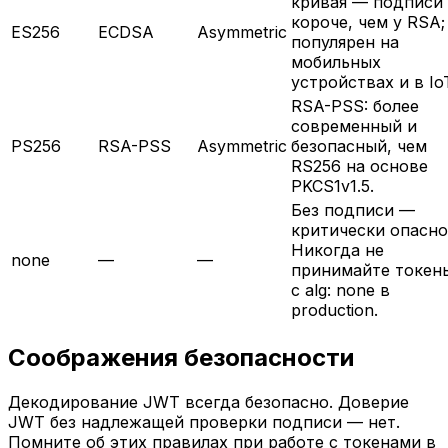
кривая — подписи
короче, чем у RSA;
ES256
ECDSA
Asymmetric
популярен на
мобильных
устройствах и в Io
RSA-PSS: более
современный и
PS256
RSA-PSS
Asymmetric
безопасный, чем
RS256 на основе
PKCS1v1.5.
Без подписи —
критически опасно
Никогда не
none
—
—
принимайте токен
с alg: none в
production.
Соображения безопасности
Декодирование JWT всегда безопасно. Доверие
JWT без надлежащей проверки подписи — нет.
Помните об этих правилах при работе с токенами в