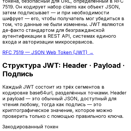
токена, безопасный для URL, определённый в RFC
7519. Он кодирует набор claims как объект JSON,
затем подписывает — и при необходимости
шифрует — его, чтобы получатель мог убедиться в
том, что данные не были изменены. JWT являются
де-факто стандартом для безгражданской
аутентификации в REST API, системах единого
входа и авторизации микросервисов.
RFC 7519 — JSON Web Token (JWT) →
Структура JWT: Header · Payload ·
Подпись
Каждый JWT состоит из трёх сегментов в
кодировке base64url, разделённых точками. Header
и payload — это обычный JSON, доступный для
чтения любому, тогда как подпись — это
криптографическое значение, которое можно
проверить только с помощью правильного ключа.
Закодированный токен