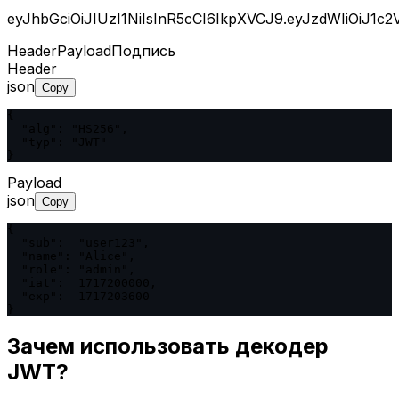
eyJhbGciOiJIUzI1NiIsInR5cCI6IkpXVCJ9
.
eyJzdWIiOiJ1c
Header
Payload
Подпись
Header
json
Copy
{

  "alg": "HS256",

  "typ": "JWT"

}
Payload
json
Copy
{

  "sub":  "user123",

  "name": "Alice",

  "role": "admin",

  "iat":  1717200000,

  "exp":  1717203600

}
Зачем использовать декодер
JWT?