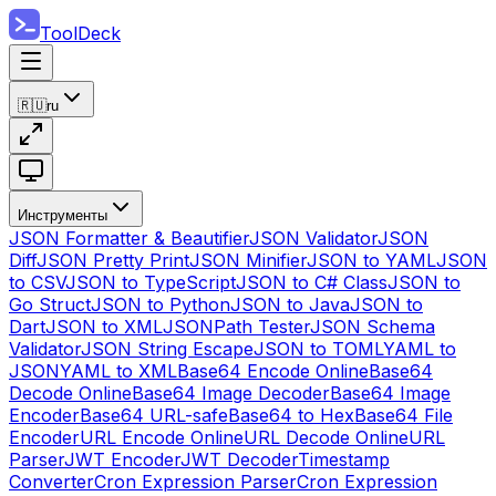
ToolDeck
🇷🇺
ru
Инструменты
JSON Formatter & Beautifier
JSON Validator
JSON
Diff
JSON Pretty Print
JSON Minifier
JSON to YAML
JSON
to CSV
JSON to TypeScript
JSON to C# Class
JSON to
Go Struct
JSON to Python
JSON to Java
JSON to
Dart
JSON to XML
JSONPath Tester
JSON Schema
Validator
JSON String Escape
JSON to TOML
YAML to
JSON
YAML to XML
Base64 Encode Online
Base64
Decode Online
Base64 Image Decoder
Base64 Image
Encoder
Base64 URL-safe
Base64 to Hex
Base64 File
Encoder
URL Encode Online
URL Decode Online
URL
Parser
JWT Encoder
JWT Decoder
Timestamp
Converter
Cron Expression Parser
Cron Expression