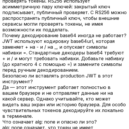
проверять токены. RS256 использует
асимметричную пару ключей: закрытый ключ
подписывает, публичный проверяет. С RS256 можно
распространять публичный ключ, чтобы внешние
сервисы могли проверять токены, не имея
возможности их подделать.
Почему декодирование base64 иногда не работает?
JWT используют кодировку base64url, которая
заменяет + на - и / на _, и опускает символы
набивки =. Стандартные декодеры base64 требуют
+ и / и могут требовать набивки. Добавьте набивку
(до кратного 4 с помощью =) и замените символы
перед ручным декодированием.
Безопасно ли вставлять production JWT в этот
инструмент?
Да — этот инструмент работает полностью в
вашем браузере и не отправляет данные ни на
какой сервер. Однако учитывайте, кто может
видеть ваш экран или историю браузера. Для особо
чувствительных токенов декодируйте их локально
в терминале.
Что означает alg: none и опасно ли это?
alg: none означает, что токен не имеет