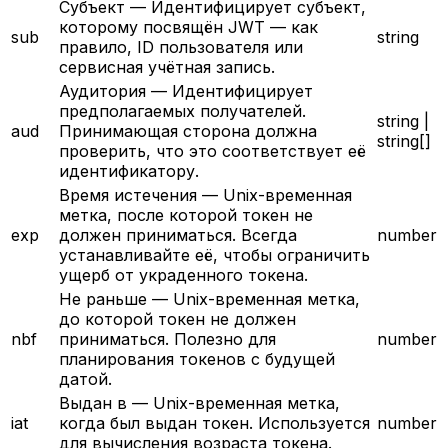
Субъект
—
Идентифицирует субъект,
которому посвящён JWT — как
sub
string
правило, ID пользователя или
сервисная учётная запись.
Аудитория
—
Идентифицирует
предполагаемых получателей.
string |
aud
Принимающая сторона должна
string[]
проверить, что это соответствует её
идентификатору.
Время истечения
—
Unix-временная
метка, после которой токен не
exp
должен приниматься. Всегда
number
устанавливайте её, чтобы ограничить
ущерб от украденного токена.
Не раньше
—
Unix-временная метка,
до которой токен не должен
nbf
приниматься. Полезно для
number
планирования токенов с будущей
датой.
Выдан в
—
Unix-временная метка,
iat
когда был выдан токен. Используется
number
для вычисления возраста токена.