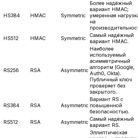
Более надёжный
вариант HMAC;
HS384
HMAC
Symmetric
умеренная нагрузк
на
производительнос
Самый надёжный
HS512
HMAC
Symmetric
вариант HMAC.
Наиболее
используемый
асимметричный
алгоритм (Google,
RS256
RSA
Asymmetric
Auth0, Okta).
Публичный ключ
проверяет без
закрытого.
Вариант RS с
RS384
RSA
Asymmetric
повышенной
безопасностью.
Самый надёжный
RS512
RSA
Asymmetric
вариант RS.
Эллиптическая