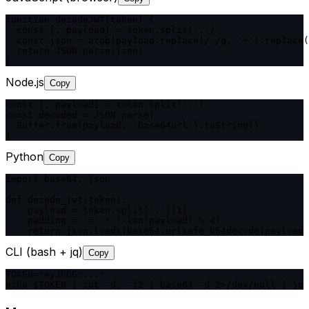
function decodeJWT(token) {

  const [, payload] = token.split('.')

  const json = atob(payload.replace(/-/g, '+').replace(
  return JSON.parse(json)

}
Node.js
Copy
const [, payload] = token.split('.')

const decoded = JSON.parse(

  Buffer.from(payload, 'base64url').toString()

)
Python
Copy
import base64, json

def decode_jwt(token):

    payload = token.split('.')[1]

    padding = '=' * (-len(payload) % 4)

    return json.loads(base64.urlsafe_b64decode(payload 
CLI (bash + jq)
Copy
TOKEN="eyJhbGc..."

echo $TOKEN | cut -d. -f2 | base64 -d 2>/dev/null | jq 