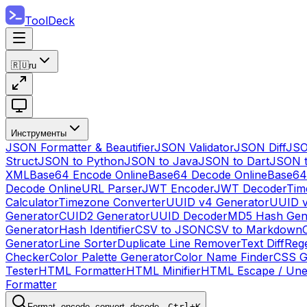
ToolDeck
🇷🇺
ru
Инструменты
JSON Formatter & Beautifier
JSON Validator
JSON Diff
JSO
Struct
JSON to Python
JSON to Java
JSON to Dart
JSON 
XML
Base64 Encode Online
Base64 Decode Online
Base64
Decode Online
URL Parser
JWT Encoder
JWT Decoder
Tim
Calculator
Timezone Converter
UUID v4 Generator
UUID v
Generator
CUID2 Generator
UUID Decoder
MD5 Hash Gen
Generator
Hash Identifier
CSV to JSON
CSV to Markdown
Generator
Line Sorter
Duplicate Line Remover
Text Diff
Reg
Checker
Color Palette Generator
Color Name Finder
CSS G
Tester
HTML Formatter
HTML Minifier
HTML Escape / Un
Formatter
Format, encode, convert, decode…
Ctrl+K