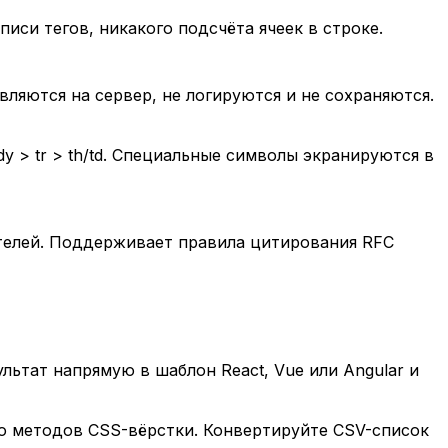
иси тегов, никакого подсчёта ячеек в строке.
вляются на сервер, не логируются и не сохраняются.
y > tr > th/td. Специальные символы экранируются в
ителей. Поддерживает правила цитирования RFC
ьтат напрямую в шаблон React, Vue или Angular и
о методов CSS-вёрстки. Конвертируйте CSV-список