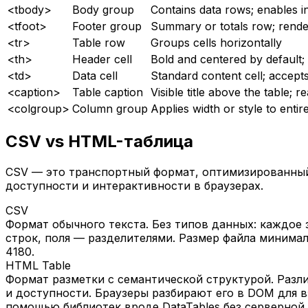
<tbody>
Body group
Contains data rows; enables i
<tfoot>
Footer group
Summary or totals row; rende
<tr>
Table row
Groups cells horizontally
<th>
Header cell
Bold and centered by default; 
<td>
Data cell
Standard content cell; accept
<caption>
Table caption
Visible title above the table; 
<colgroup>
Column group
Applies width or style to enti
CSV vs HTML-таблица
CSV — это транспортный формат, оптимизированный
доступности и интерактивности в браузерах.
CSV
Формат обычного текста. Без типов данных: каждое 
строк, поля — разделителями. Размер файла минима
4180.
HTML Table
Формат разметки с семантической структурой. Различ
и доступности. Браузеры разбирают его в DOM для в
помощью библиотек вроде DataTables без серверной 