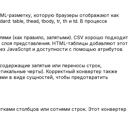
TML-разметку, которую браузеры отображают как
table, thead, tbody, tr, th и td. В процессе
лями (как правило, запятыми). CSV хорошо подходит
т слоя представления. HTML-таблицы добавляют этот
ез JavaScript и доступности с помощью атрибутов
 содержащие запятые или переносы строк,
ртикальные черты). Корректный конвертер также
тами в виде сущностей, чтобы предотвратить
тками столбцов или сотнями строк. Этот конвертер