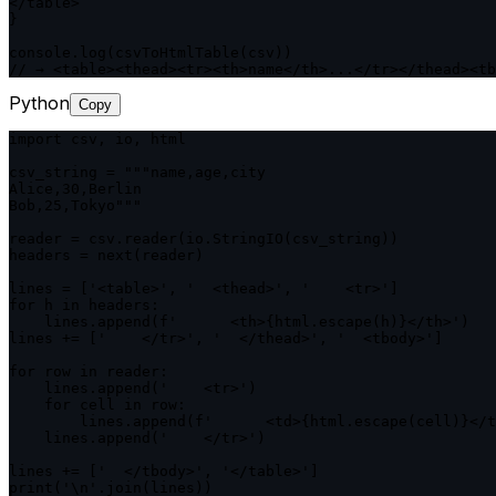
</table>`

}

console.log(csvToHtmlTable(csv))

// → <table><thead><tr><th>name</th>...</tr></thead><tb
Python
Copy
import csv, io, html

csv_string = """name,age,city

Alice,30,Berlin

Bob,25,Tokyo"""

reader = csv.reader(io.StringIO(csv_string))

headers = next(reader)

lines = ['<table>', '  <thead>', '    <tr>']

for h in headers:

    lines.append(f'      <th>{html.escape(h)}</th>')

lines += ['    </tr>', '  </thead>', '  <tbody>']

for row in reader:

    lines.append('    <tr>')

    for cell in row:

        lines.append(f'      <td>{html.escape(cell)}</t
    lines.append('    </tr>')

lines += ['  </tbody>', '</table>']

print('\n'.join(lines))
