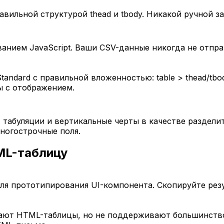
ильной структурой thead и tbody. Никакой ручной зап
ванием JavaScript. Ваши CSV-данные никогда не отпра
ndard с правильной вложенностью: table > thead/tbod
 с отображением.
, табуляции и вертикальные черты в качестве раздел
ногострочные поля.
ML-таблицу
я прототипирования UI-компонента. Скопируйте резул
ажают HTML-таблицы, но не поддерживают большинств