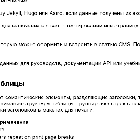
TML-письмо.
 Jekyll, Hugo или Astro, если данные получены из эк
для включения в отчёт о тестировании или страницу 
оторую можно оформить и встроить в статью CMS. По
анных для руководств, документации API или учебн
аблицы
 семантические элементы, разделяющие заголовки, т
имания структуры таблицы. Группировка строк с помо
и заголовков в макетах для печати.
римечания
re
rs repeat on print page breaks