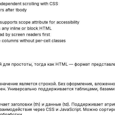
ndependent scrolling with CSS
rs after tbody
supports scope attribute for accessibility
s any inline or block HTML
read by screen readers first
re columns without per-cell classes
 для простоты, тогда как HTML — формат представле
значение является строкой. Без оформления, вложенн
лен. Универсально поддерживается таблицами, базами
ает заголовки (th) и данные (td). Поддерживает атриб
заимодействия через CSS и JavaScript. Можно сортир
обработки.