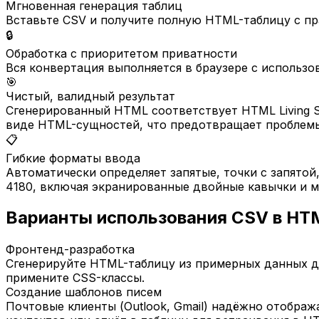
Мгновенная генерация таблиц
Вставьте CSV и получите полную HTML-таблицу с прав
🔒
Обработка с приоритетом приватности
Вся конвертация выполняется в браузере с использо
🎯
Чистый, валидный результат
Сгенерированный HTML соответствует HTML Living Sta
виде HTML-сущностей, что предотвращает проблемы
📋
Гибкие форматы ввода
Автоматически определяет запятые, точки с запятой
4180, включая экранированные двойные кавычки и м
Варианты использования CSV в HT
Фронтенд-разработка
Сгенерируйте HTML-таблицу из примерных данных дл
примените CSS-классы.
Создание шаблонов писем
Почтовые клиенты (Outlook, Gmail) надёжно отобр