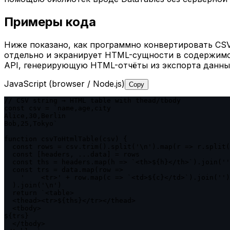
Примеры кода
Ниже показано, как программно конвертировать CS
отдельно и экранирует HTML-сущности в содержимом
API, генерирующую HTML-отчёты из экспорта данны
JavaScript (browser / Node.js)
Copy
// CSV string → HTML table with thead/tbody

const csv = `name,age,city

Alice,30,Berlin

Bob,25,Tokyo`

function csvToHtmlTable(csv) {

  const rows = csv.trim().split('\n').map(r => r.split(
  const [headers, ...data] = rows

  const ths = headers.map(h => `<th>${h}</th>`).join(''
  const trs = data.map(row =>

    '    <tr>' + row.map(c => `<td>${c}</td>`).join('')
  ).join('\n')

  return `<table>

  <thead><tr>${ths}</tr></thead>

  <tbody>

${trs}

  </tbody>
