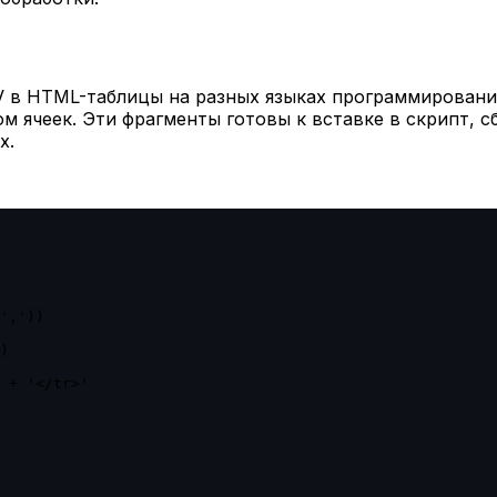
V в HTML-таблицы на разных языках программировани
 ячеек. Эти фрагменты готовы к вставке в скрипт, с
х.
','))

)

 + '</tr>'
