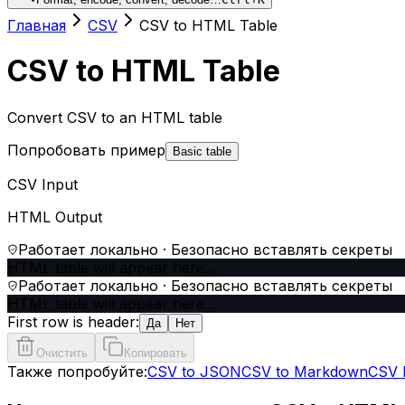
Главная
CSV
CSV to HTML Table
CSV to HTML Table
Convert CSV to an HTML table
Попробовать пример
Basic table
CSV Input
HTML Output
Работает локально · Безопасно вставлять секреты
HTML table will appear here…
Работает локально · Безопасно вставлять секреты
HTML table will appear here…
First row is header:
Да
Нет
Очистить
Копировать
Также попробуйте:
CSV to JSON
CSV to Markdown
CSV 