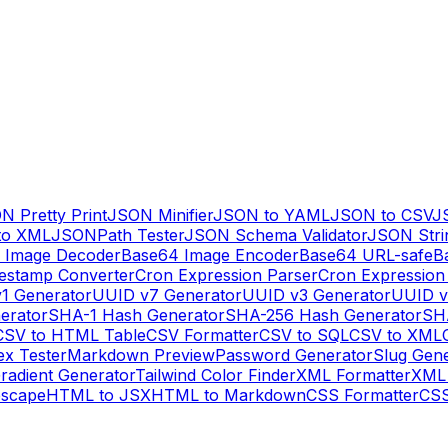
N Pretty Print
JSON Minifier
JSON to YAML
JSON to CSV
J
to XML
JSONPath Tester
JSON Schema Validator
JSON Stri
 Image Decoder
Base64 Image Encoder
Base64 URL-safe
B
estamp Converter
Cron Expression Parser
Cron Expression
1 Generator
UUID v7 Generator
UUID v3 Generator
UUID v
erator
SHA-1 Hash Generator
SHA-256 Hash Generator
SH
CSV to HTML Table
CSV Formatter
CSV to SQL
CSV to XML
ex Tester
Markdown Preview
Password Generator
Slug Gen
radient Generator
Tailwind Color Finder
XML Formatter
XML 
escape
HTML to JSX
HTML to Markdown
CSS Formatter
CSS