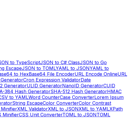
SON to TypeScript
JSON to C# Class
JSON to Go
ng Escape
JSON to TOML
YAML to JSON
YAML to
ase64 to Hex
Base64 File Encoder
URL Encode Online
URL
 Generator
Cron Expression Validator
Date
2 Generator
ULID Generator
NanoID Generator
CUID
A-384 Hash Generator
SHA-512 Hash Generator
HMAC
CSV to YAML
Word Counter
Case Converter
Lorem Ipsum
erator
String Escape
Color Converter
Color Contrast
Minifier
XML Validator
XML to JSON
XML to YAML
XPath
 Minifier
CSS Unit Converter
TOML to JSON
TOML