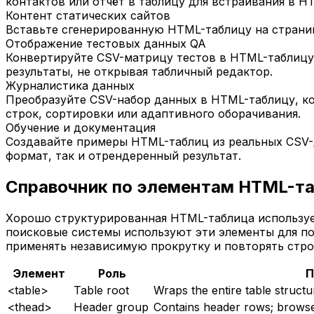
контактов или отчёт в таблицу для встраивания в H
Контент статических сайтов
Вставьте сгенерированную HTML-таблицу на страницу
Отображение тестовых данных QA
Конвертируйте CSV-матрицу тестов в HTML-таблицу 
результаты, не открывая табличный редактор.
Журналистика данных
Преобразуйте CSV-набор данных в HTML-таблицу, к
строк, сортировки или адаптивного оборачивания.
Обучение и документация
Создавайте примеры HTML-таблиц из реальных CSV-д
формат, так и отрендеренный результат.
Справочник по элементам HTML-т
Хорошо структурированная HTML-таблица использует
поисковые системы используют эти элементы для пон
применять независимую прокрутку и повторять строк
Элемент
Роль
П
<table>
Table root
Wraps the entire table structu
<thead>
Header group
Contains header rows; browse