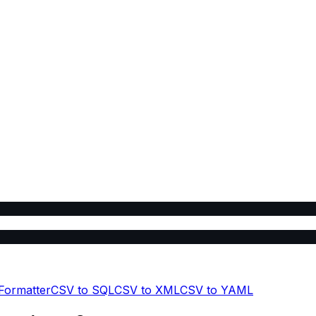
Formatter
CSV to SQL
CSV to XML
CSV to YAML