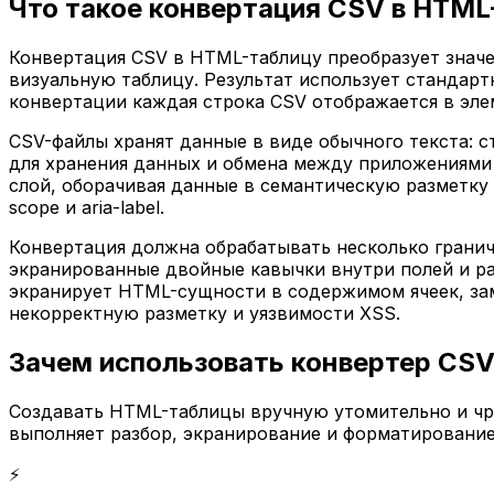
Что такое конвертация CSV в HTML
Конвертация CSV в HTML-таблицу преобразует знач
визуальную таблицу. Результат использует стандартные
конвертации каждая строка CSV отображается в элемен
CSV-файлы хранят данные в виде обычного текста: с
для хранения данных и обмена между приложениями —
слой, оборачивая данные в семантическую разметку
scope и aria-label.
Конвертация должна обрабатывать несколько граничн
экранированные двойные кавычки внутри полей и раз
экранирует HTML-сущности в содержимом ячеек, заме
некорректную разметку и уязвимости XSS.
Зачем использовать конвертер CS
Создавать HTML-таблицы вручную утомительно и чре
выполняет разбор, экранирование и форматирование
⚡