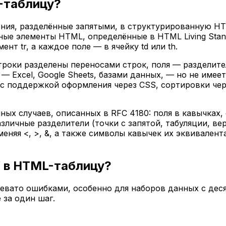
-таблицу?
ения, разделённые запятыми, в структурированную H
 элементы HTML, определённые в HTML Living Standard: 
т tr, а каждое поле — в ячейку td или th.
троки разделены переносами строк, поля — разделите
 Excel, Google Sheets, базами данных, — но не имее
 с поддержкой оформления через CSS, сортировки чер
ых случаев, описанных в RFC 4180: поля в кавычках,
личные разделители (точки с запятой, табуляции, ве
няя <, >, &, а также символы кавычек их эквивален
V в HTML-таблицу?
вато ошибками, особенно для наборов данных с деся
 за один шаг.