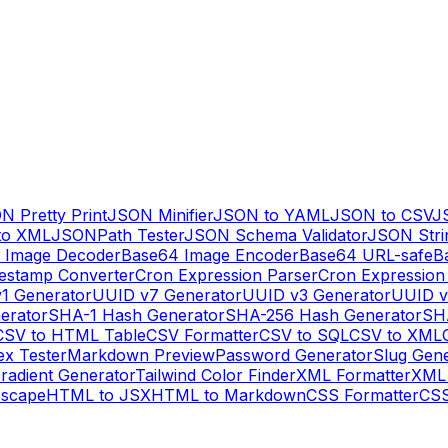
N Pretty Print
JSON Minifier
JSON to YAML
JSON to CSV
J
to XML
JSONPath Tester
JSON Schema Validator
JSON Stri
 Image Decoder
Base64 Image Encoder
Base64 URL-safe
B
estamp Converter
Cron Expression Parser
Cron Expression
1 Generator
UUID v7 Generator
UUID v3 Generator
UUID v
erator
SHA-1 Hash Generator
SHA-256 Hash Generator
SH
CSV to HTML Table
CSV Formatter
CSV to SQL
CSV to XML
ex Tester
Markdown Preview
Password Generator
Slug Gen
radient Generator
Tailwind Color Finder
XML Formatter
XML 
escape
HTML to JSX
HTML to Markdown
CSS Formatter
CSS