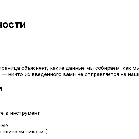
ности
 страница объясняет, какие данные мы собираем, как м
— ничто из введённого вами не отправляется на наш
м
те в инструмент
ные
навливаем никаких)