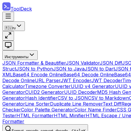
ToolDeck
🇷🇺
ru
Инструменты
JSON Formatter & Beautifier
JSON Validator
JSON Diff
JSO
Struct
JSON to Python
JSON to Java
JSON to Dart
JSON 
XML
Base64 Encode Online
Base64 Decode Online
Base64
Decode Online
URL Parser
JWT Encoder
JWT Decoder
Tim
Calculator
Timezone Converter
UUID v4 Generator
UUID v
Generator
CUID2 Generator
UUID Decoder
MD5 Hash Gen
Generator
Hash Identifier
CSV to JSON
CSV to Markdown
Generator
Line Sorter
Duplicate Line Remover
Text Diff
Reg
Checker
Color Palette Generator
Color Name Finder
CSS G
Tester
HTML Formatter
HTML Minifier
HTML Escape / Un
Formatter
Format, encode, convert, decode…
Ctrl+K