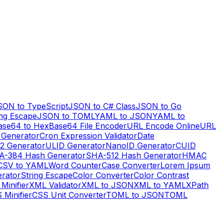
SON to TypeScript
JSON to C# Class
JSON to Go
ng Escape
JSON to TOML
YAML to JSON
YAML to
ase64 to Hex
Base64 File Encoder
URL Encode Online
URL
 Generator
Cron Expression Validator
Date
2 Generator
ULID Generator
NanoID Generator
CUID
A-384 Hash Generator
SHA-512 Hash Generator
HMAC
CSV to YAML
Word Counter
Case Converter
Lorem Ipsum
erator
String Escape
Color Converter
Color Contrast
Minifier
XML Validator
XML to JSON
XML to YAML
XPath
 Minifier
CSS Unit Converter
TOML to JSON
TOML