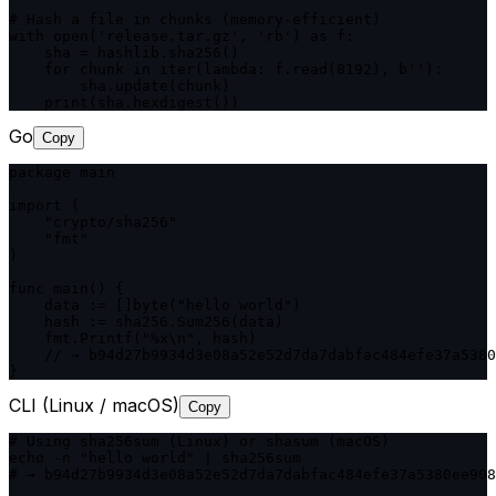
# Hash a file in chunks (memory-efficient)

with open('release.tar.gz', 'rb') as f:

    sha = hashlib.sha256()

    for chunk in iter(lambda: f.read(8192), b''):

        sha.update(chunk)

    print(sha.hexdigest())
Go
Copy
package main

import (

    "crypto/sha256"

    "fmt"

)

func main() {

    data := []byte("hello world")

    hash := sha256.Sum256(data)

    fmt.Printf("%x\n", hash)

    // → b94d27b9934d3e08a52e52d7da7dabfac484efe37a5380
}
CLI (Linux / macOS)
Copy
# Using sha256sum (Linux) or shasum (macOS)

echo -n "hello world" | sha256sum

# → b94d27b9934d3e08a52e52d7da7dabfac484efe37a5380ee908