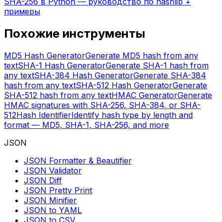
SHA-256 в Python — руководство по hashlib +
примеры
Похожие инструменты
MD5 Hash Generator
Generate MD5 hash from any
text
SHA-1 Hash Generator
Generate SHA-1 hash from
any text
SHA-384 Hash Generator
Generate SHA-384
hash from any text
SHA-512 Hash Generator
Generate
SHA-512 hash from any text
HMAC Generator
Generate
HMAC signatures with SHA-256, SHA-384, or SHA-
512
Hash Identifier
Identify hash type by length and
format — MD5, SHA-1, SHA-256, and more
JSON
JSON Formatter & Beautifier
JSON Validator
JSON Diff
JSON Pretty Print
JSON Minifier
JSON to YAML
JSON to CSV