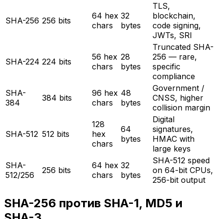
TLS,
64 hex
32
blockchain,
SHA-256
256 bits
chars
bytes
code signing,
JWTs, SRI
Truncated SHA-
56 hex
28
256 — rare,
SHA-224
224 bits
chars
bytes
specific
compliance
Government /
SHA-
96 hex
48
384 bits
CNSS, higher
384
chars
bytes
collision margin
Digital
128
64
signatures,
SHA-512
512 bits
hex
bytes
HMAC with
chars
large keys
SHA-512 speed
SHA-
64 hex
32
256 bits
on 64-bit CPUs,
512/256
chars
bytes
256-bit output
SHA-256 против SHA-1, MD5 и
SHA-3