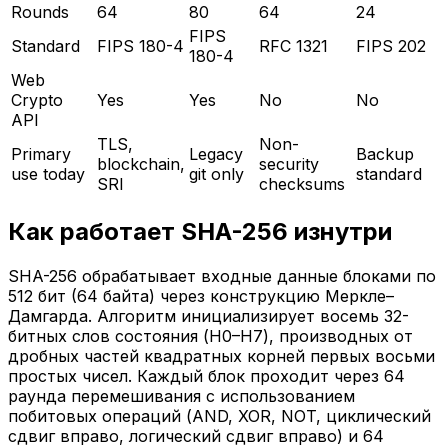
Rounds
64
80
64
24
FIPS
Standard
FIPS 180-4
RFC 1321
FIPS 202
180-4
Web
Crypto
Yes
Yes
No
No
API
TLS,
Non-
Primary
Legacy
Backup
blockchain,
security
use today
git only
standard
SRI
checksums
Как работает SHA-256 изнутри
SHA-256 обрабатывает входные данные блоками по
512 бит (64 байта) через конструкцию Меркле–
Дамгарда. Алгоритм инициализирует восемь 32-
битных слов состояния (H0–H7), производных от
дробных частей квадратных корней первых восьми
простых чисел. Каждый блок проходит через 64
раунда перемешивания с использованием
побитовых операций (AND, XOR, NOT, циклический
сдвиг вправо, логический сдвиг вправо) и 64