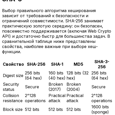
Выбор правильного алгоритма хеширования
зависит от требований к безопасности и
ограничений совместимости. SHA-256 занимает
практическую золотую середину: он безопасен,
повсеместно поддерживается (включая Web Crypto
API) и достаточно быстр для большинства задач. В
сравнительной таблице ниже представлены
свойства, наиболее важные при выборе хеш-
функции.
SHA-3-
Свойство
SHA-256
SHA-1
MD5
256
256 bits
160 bits
128 bits (32
256 bits
Digest size
(64 hex)
(40 hex)
hex)
(64 hex)
Security
Broken
Broken
Secure
Secure
status
(2017)
(2004)
Collision
2^128
Practical
Practical
2^128
resistance
operations
attack
attack
operations
1600 bits
Block size
512 bits
512 bits
512 bits
(sponge)