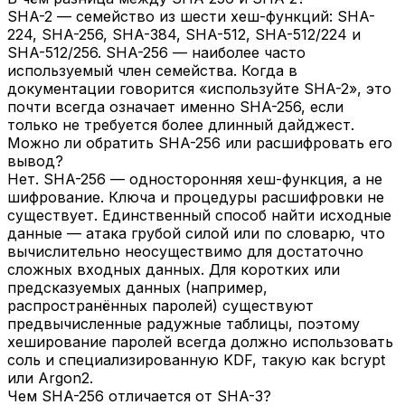
SHA-2 — семейство из шести хеш-функций: SHA-
224, SHA-256, SHA-384, SHA-512, SHA-512/224 и
SHA-512/256. SHA-256 — наиболее часто
используемый член семейства. Когда в
документации говорится «используйте SHA-2», это
почти всегда означает именно SHA-256, если
только не требуется более длинный дайджест.
Можно ли обратить SHA-256 или расшифровать его
вывод?
Нет. SHA-256 — односторонняя хеш-функция, а не
шифрование. Ключа и процедуры расшифровки не
существует. Единственный способ найти исходные
данные — атака грубой силой или по словарю, что
вычислительно неосуществимо для достаточно
сложных входных данных. Для коротких или
предсказуемых данных (например,
распространённых паролей) существуют
предвычисленные радужные таблицы, поэтому
хеширование паролей всегда должно использовать
соль и специализированную KDF, такую как bcrypt
или Argon2.
Чем SHA-256 отличается от SHA-3?