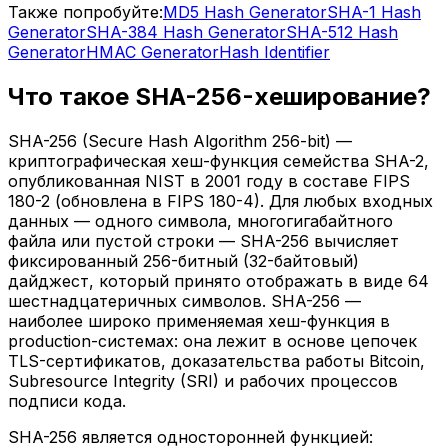
Также попробуйте:
MD5 Hash Generator
SHA-1 Hash
Generator
SHA-384 Hash Generator
SHA-512 Hash
Generator
HMAC Generator
Hash Identifier
Что такое SHA-256-хеширование?
SHA-256 (Secure Hash Algorithm 256-bit) —
криптографическая хеш-функция семейства SHA-2,
опубликованная NIST в 2001 году в составе FIPS
180-2 (обновлена в FIPS 180-4). Для любых входных
данных — одного символа, многогигабайтного
файла или пустой строки — SHA-256 вычисляет
фиксированный 256-битный (32-байтовый)
дайджест, который принято отображать в виде 64
шестнадцатеричных символов. SHA-256 —
наиболее широко применяемая хеш-функция в
production-системах: она лежит в основе цепочек
TLS-сертификатов, доказательства работы Bitcoin,
Subresource Integrity (SRI) и рабочих процессов
подписи кода.
SHA-256 является односторонней функцией: