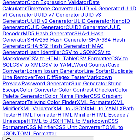
Generator
Cron Expression Validator
Date
Calculator
Timezone Converter
UUID v4 Generator
UUID
v1 Generator
UUID v7 Generator
UUID v3
Generator
UUID v2 Generator
ULID Generator
NanoID
Generator
CUID Generator
CUID2 Generator
UUID
Decoder
MD5 Hash Generator
SHA-1 Hash
Generator
SHA-256 Hash Generator
SHA-384 Hash
Generator
SHA-512 Hash Generator
HMAC
Generator
Hash Identifier
CSV to JSON
CSV to
Markdown
CSV to HTML Table
CSV Formatter
CSV to
SQL
CSV to XML
CSV to YAML
Word Counter
Case
Converter
Lorem Ipsum Generator
Line Sorter
Duplicate
Line Remover
Text Diff
Regex Tester
Markdown
Preview
Password Generator
Slug Generator
String
Escape
Color Converter
Color Contrast Checker
Color
Palette Generator
Color Name Finder
CSS Gradient
Generator
Tailwind Color Finder
XML Formatter
XML
Minifier
XML Validator
XML to JSON
XML to YAML
XPath
Tester
HTML Formatter
HTML Minifier
HTML Escape /
Unescape
HTML to JSX
HTML to Markdown
CSS
Formatter
CSS Minifier
CSS Unit Converter
TOML to
JSON
TOML Formatter