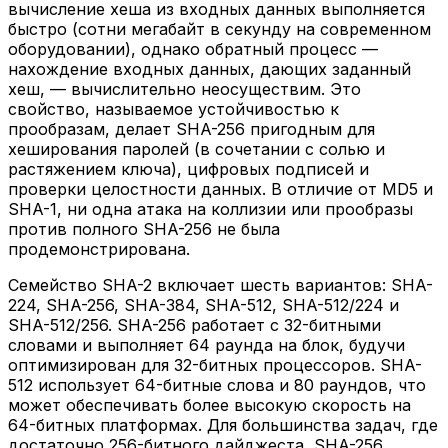
вычисление хеша из входных данных выполняется
быстро (сотни мегабайт в секунду на современном
оборудовании), однако обратный процесс —
нахождение входных данных, дающих заданный
хеш, — вычислительно неосуществим. Это
свойство, называемое устойчивостью к
прообразам, делает SHA-256 пригодным для
хеширования паролей (в сочетании с солью и
растяжением ключа), цифровых подписей и
проверки целостности данных. В отличие от MD5 и
SHA-1, ни одна атака на коллизии или прообразы
против полного SHA-256 не была
продемонстрирована.
Семейство SHA-2 включает шесть вариантов: SHA-
224, SHA-256, SHA-384, SHA-512, SHA-512/224 и
SHA-512/256. SHA-256 работает с 32-битными
словами и выполняет 64 раунда на блок, будучи
оптимизирован для 32-битных процессоров. SHA-
512 использует 64-битные слова и 80 раундов, что
может обеспечивать более высокую скорость на
64-битных платформах. Для большинства задач, где
достаточно 256-битного дайджеста, SHA-256