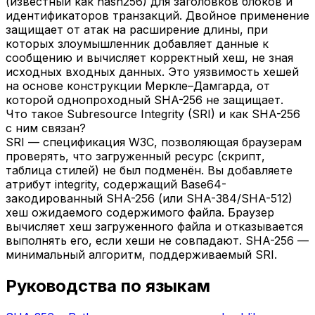
(известный как hash256) для заголовков блоков и
идентификаторов транзакций. Двойное применение
защищает от атак на расширение длины, при
которых злоумышленник добавляет данные к
сообщению и вычисляет корректный хеш, не зная
исходных входных данных. Это уязвимость хешей
на основе конструкции Меркле–Дамгарда, от
которой однопроходный SHA-256 не защищает.
Что такое Subresource Integrity (SRI) и как SHA-256
с ним связан?
SRI — спецификация W3C, позволяющая браузерам
проверять, что загруженный ресурс (скрипт,
таблица стилей) не был подменён. Вы добавляете
атрибут integrity, содержащий Base64-
закодированный SHA-256 (или SHA-384/SHA-512)
хеш ожидаемого содержимого файла. Браузер
вычисляет хеш загруженного файла и отказывается
выполнять его, если хеши не совпадают. SHA-256 —
минимальный алгоритм, поддерживаемый SRI.
Руководства по языкам