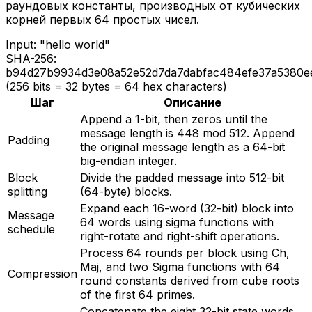
раундовых константы, производных от кубических
корней первых 64 простых чисел.
Input:
"hello world"
SHA-256:
b94d27b9934d3e08a52e52d7da7dabfac484efe37a5380e
(256 bits = 32 bytes = 64 hex characters)
Шаг
Описание
Append a 1-bit, then zeros until the
message length is 448 mod 512. Append
Padding
the original message length as a 64-bit
big-endian integer.
Block
Divide the padded message into 512-bit
splitting
(64-byte) blocks.
Expand each 16-word (32-bit) block into
Message
64 words using sigma functions with
schedule
right-rotate and right-shift operations.
Process 64 rounds per block using Ch,
Maj, and two Sigma functions with 64
Compression
round constants derived from cube roots
of the first 64 primes.
Concatenate the eight 32-bit state words