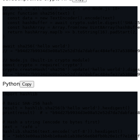
// Works in all modern browsers and Node.js 18+

async function sha256(text) {

  const data = new TextEncoder().encode(text)

  const hashBuffer = await crypto.subtle.digest('SHA-25
  const hashArray = Array.from(new Uint8Array(hashBuffe
  return hashArray.map(b => b.toString(16).padStart(2, 
}

await sha256('hello world')

// → "b94d27b9934d3e08a52e52d7da7dabfac484efe37a5380ee9
// Node.js (built-in crypto module)

const crypto = require('crypto')

crypto.createHash('sha256').update('hello world').diges
// → "b94d27b9934d3e08a52e52d7da7dabfac484efe37a5380ee9
Python
Copy
import hashlib

# Basic SHA-256 hash

result = hashlib.sha256(b'hello world').hexdigest()

print(result)  # → "b94d27b9934d3e08a52e52d7da7dabfac48
# Hash a string (encode to bytes first)

text = 'café ☕'

hashlib.sha256(text.encode('utf-8')).hexdigest()

# → "3eb53e00aa1bb4b1e8aab1ab38e56e6b8fb0b20e1cf7e1d19f