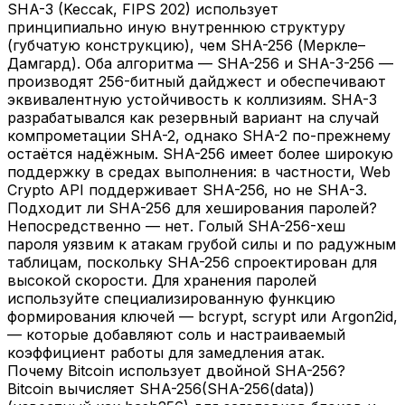
SHA-3 (Keccak, FIPS 202) использует
принципиально иную внутреннюю структуру
(губчатую конструкцию), чем SHA-256 (Меркле–
Дамгард). Оба алгоритма — SHA-256 и SHA-3-256 —
производят 256-битный дайджест и обеспечивают
эквивалентную устойчивость к коллизиям. SHA-3
разрабатывался как резервный вариант на случай
компрометации SHA-2, однако SHA-2 по-прежнему
остаётся надёжным. SHA-256 имеет более широкую
поддержку в средах выполнения: в частности, Web
Crypto API поддерживает SHA-256, но не SHA-3.
Подходит ли SHA-256 для хеширования паролей?
Непосредственно — нет. Голый SHA-256-хеш
пароля уязвим к атакам грубой силы и по радужным
таблицам, поскольку SHA-256 спроектирован для
высокой скорости. Для хранения паролей
используйте специализированную функцию
формирования ключей — bcrypt, scrypt или Argon2id,
— которые добавляют соль и настраиваемый
коэффициент работы для замедления атак.
Почему Bitcoin использует двойной SHA-256?
Bitcoin вычисляет SHA-256(SHA-256(data))