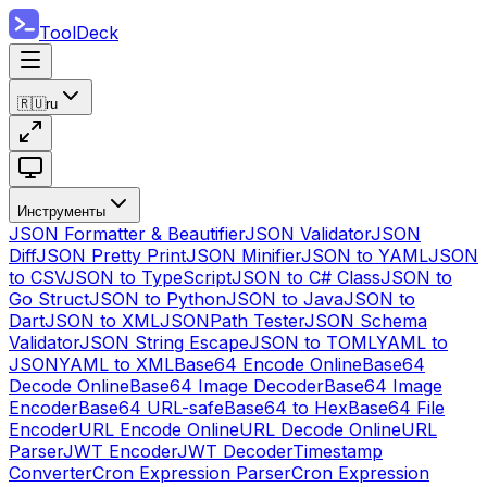
ToolDeck
🇷🇺
ru
Инструменты
JSON Formatter & Beautifier
JSON Validator
JSON
Diff
JSON Pretty Print
JSON Minifier
JSON to YAML
JSON
to CSV
JSON to TypeScript
JSON to C# Class
JSON to
Go Struct
JSON to Python
JSON to Java
JSON to
Dart
JSON to XML
JSONPath Tester
JSON Schema
Validator
JSON String Escape
JSON to TOML
YAML to
JSON
YAML to XML
Base64 Encode Online
Base64
Decode Online
Base64 Image Decoder
Base64 Image
Encoder
Base64 URL-safe
Base64 to Hex
Base64 File
Encoder
URL Encode Online
URL Decode Online
URL
Parser
JWT Encoder
JWT Decoder
Timestamp
Converter
Cron Expression Parser
Cron Expression