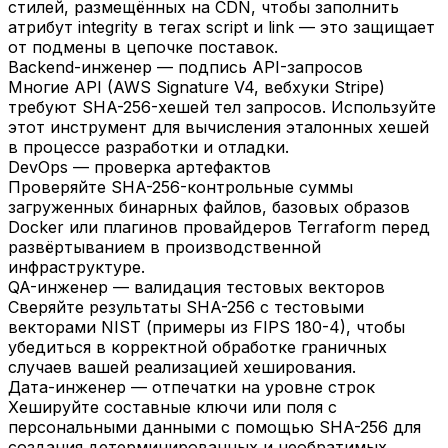
стилей, размещённых на CDN, чтобы заполнить
атрибут integrity в тегах script и link — это защищает
от подмены в цепочке поставок.
Backend-инженер — подпись API-запросов
Многие API (AWS Signature V4, вебхуки Stripe)
требуют SHA-256-хешей тел запросов. Используйте
этот инструмент для вычисления эталонных хешей
в процессе разработки и отладки.
DevOps — проверка артефактов
Проверяйте SHA-256-контрольные суммы
загруженных бинарных файлов, базовых образов
Docker или плагинов провайдеров Terraform перед
развёртыванием в производственной
инфраструктуре.
QA-инженер — валидация тестовых векторов
Сверяйте результаты SHA-256 с тестовыми
векторами NIST (примеры из FIPS 180-4), чтобы
убедиться в корректной обработке граничных
случаев вашей реализацией хеширования.
Дата-инженер — отпечатки на уровне строк
Хешируйте составные ключи или поля с
персональными данными с помощью SHA-256 для
создания детерминированных и необратимых