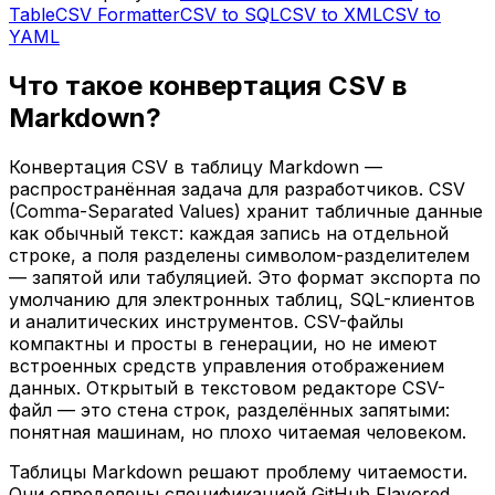
Table
CSV Formatter
CSV to SQL
CSV to XML
CSV to
YAML
Что такое конвертация CSV в
Markdown?
Конвертация CSV в таблицу Markdown —
распространённая задача для разработчиков. CSV
(Comma-Separated Values) хранит табличные данные
как обычный текст: каждая запись на отдельной
строке, а поля разделены символом-разделителем
— запятой или табуляцией. Это формат экспорта по
умолчанию для электронных таблиц, SQL-клиентов
и аналитических инструментов. CSV-файлы
компактны и просты в генерации, но не имеют
встроенных средств управления отображением
данных. Открытый в текстовом редакторе CSV-
файл — это стена строк, разделённых запятыми:
понятная машинам, но плохо читаемая человеком.
Таблицы Markdown решают проблему читаемости.
Они определены спецификацией GitHub Flavored