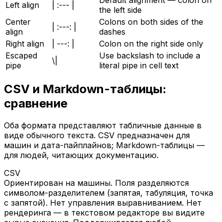
Default alignment — colon on
Left align
| :--- |
the left side
Center
Colons on both sides of the
| :---: |
align
dashes
Right align
| ---: |
Colon on the right side only
Escaped
Use backslash to include a
\|
pipe
literal pipe in cell text
CSV и Markdown-таблицы:
сравнение
Оба формата представляют табличные данные в
виде обычного текста. CSV предназначен для
машин и дата-пайплайнов; Markdown-таблицы —
для людей, читающих документацию.
CSV
Ориентирован на машины. Поля разделяются
символом-разделителем (запятая, табуляция, точка
с запятой). Нет управления выравниванием. Нет
рендеринга — в текстовом редакторе вы видите