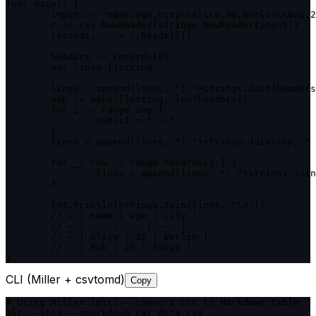
func main() {

	input := "name,age,city\nAlice,30,Berlin\nBob,25,Tokyo"

	r := csv.NewReader(strings.NewReader(input))

	records, _ := r.ReadAll()

	headers := records[0]

	var lines []string

	lines = append(lines, "| "+strings.Join(headers, " | ")+" |")

	sep := make([]string, len(headers))

	for i := range sep {

		sep[i] = "---"

	}

	lines = append(lines, "| "+strings.Join(sep, " | ")+" |")

	for _, row := range records[1:] {

		lines = append(lines, "| "+strings.Join(row, " | ")+" |")

	}

	fmt.Println(strings.Join(lines, "\n"))

	// → | name | age | city |

	// → | --- | --- | --- |

	// → | Alice | 30 | Berlin |

	// → | Bob | 25 | Tokyo |

}
CLI (Miller + csvtomd)
Copy
# Using Miller (mlr) — convert CSV to Markdown table

mlr --icsv --omarkdown cat data.csv
