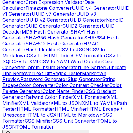
Generator
Cron Expression Validator
Date
Calculator
Timezone Converter
UUID v4 Generator
UUID
v1 Generator
UUID v7 Generator
UUID v3
Generator
UUID v2 Generator
ULID Generator
NanoID
Generator
CUID Generator
CUID2 Generator
UUID
Decoder
MD5 Hash Generator
SHA-1 Hash
Generator
SHA-256 Hash Generator
SHA-384 Hash
Generator
SHA-512 Hash Generator
HMAC
Generator
Hash Identifier
CSV to JSON
CSV to
Markdown
CSV to HTML Table
CSV Formatter
CSV to
SQL
CSV to XML
CSV to YAML
Word Counter
Case
Converter
Lorem Ipsum Generator
Line Sorter
Duplicate
Line Remover
Text Diff
Regex Tester
Markdown
Preview
Password Generator
Slug Generator
String
Escape
Color Converter
Color Contrast Checker
Color
Palette Generator
Color Name Finder
CSS Gradient
Generator
Tailwind Color Finder
XML Formatter
XML
Minifier
XML Validator
XML to JSON
XML to YAML
XPath
Tester
HTML Formatter
HTML Minifier
HTML Escape /
Unescape
HTML to JSX
HTML to Markdown
CSS
Formatter
CSS Minifier
CSS Unit Converter
TOML to
JSON
TOML Formatter