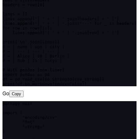
rows = list(reader)

headers = rows[0]

lines = []

lines.append('| ' + ' | '.join(headers) + ' |')

lines.append('| ' + ' | '.join('---' for _ in headers) 
for row in rows[1:]:

    lines.append('| ' + ' | '.join(row) + ' |')

print('\n'.join(lines))

# → | name | age | city |

# → | --- | --- | --- |

# → | Alice | 30 | Berlin |

# → | Bob | 25 | Tokyo |

# With pandas (one-liner)

import pandas as pd

df = pd.read_csv(io.StringIO(csv_string))

print(df.to_markdown(index=False))
Go
Copy
package main

import (

	"encoding/csv"

	"fmt"

	"strings"

)
