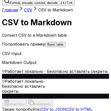
Format, encode, convert, decode…
Ctrl+K
Главная
CSV
CSV to Markdown
CSV to Markdown
Convert CSV to a Markdown table
Попробовать пример
Basic table
CSV Input
Markdown Output
Работает локально · Безопасно вставлять секреты
Markdown table will appear here…
Работает локально ·
Безопасно вставлять
секреты
Markdown table will appear here…
Очистить
Копировать
Также попробуйте:
CSV to JSON
CSV to HTML