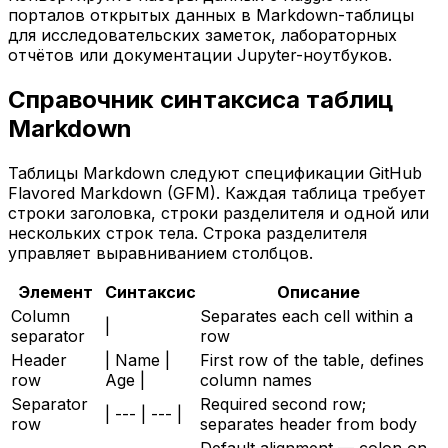
порталов открытых данных в Markdown-таблицы
для исследовательских заметок, лабораторных
отчётов или документации Jupyter-ноутбуков.
Справочник синтаксиса таблиц
Markdown
Таблицы Markdown следуют спецификации GitHub
Flavored Markdown (GFM). Каждая таблица требует
строки заголовка, строки разделителя и одной или
нескольких строк тела. Строка разделителя
управляет выравниванием столбцов.
Элемент
Синтаксис
Описание
Column
Separates each cell within a
|
separator
row
Header
| Name |
First row of the table, defines
row
Age |
column names
Separator
Required second row;
| --- | --- |
row
separates header from body