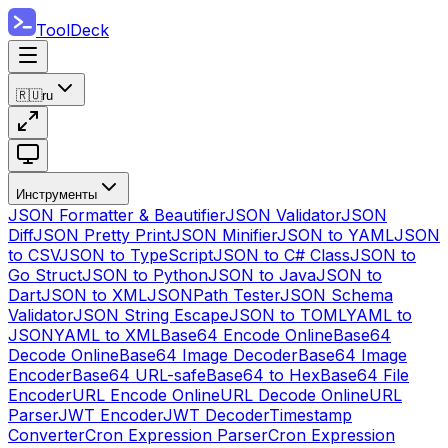
ToolDeck
🇷🇺
ru
Инструменты
JSON Formatter & Beautifier
JSON Validator
JSON
Diff
JSON Pretty Print
JSON Minifier
JSON to YAML
JSON
to CSV
JSON to TypeScript
JSON to C# Class
JSON to
Go Struct
JSON to Python
JSON to Java
JSON to
Dart
JSON to XML
JSONPath Tester
JSON Schema
Validator
JSON String Escape
JSON to TOML
YAML to
JSON
YAML to XML
Base64 Encode Online
Base64
Decode Online
Base64 Image Decoder
Base64 Image
Encoder
Base64 URL-safe
Base64 to Hex
Base64 File
Encoder
URL Encode Online
URL Decode Online
URL
Parser
JWT Encoder
JWT Decoder
Timestamp
Converter
Cron Expression Parser
Cron Expression