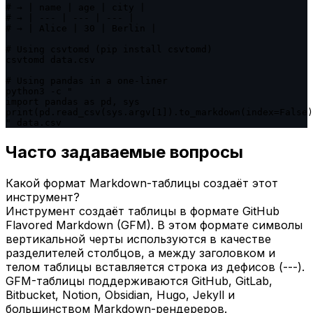
# → | name | age | city |

# → | --- | --- | --- |

# → | Alice | 30 | Berlin |

# Using csvtomd (pip install csvtomd)

csvtomd data.csv

# Using pandas in a one-liner

python3 -c "

import pandas as pd, sys

print(pd.read_csv(sys.argv[1]).to_markdown(index=False)
" data.csv
Часто задаваемые вопросы
Какой формат Markdown-таблицы создаёт этот
инструмент?
Инструмент создаёт таблицы в формате GitHub
Flavored Markdown (GFM). В этом формате символы
вертикальной черты используются в качестве
разделителей столбцов, а между заголовком и
телом таблицы вставляется строка из дефисов (---).
GFM-таблицы поддерживаются GitHub, GitLab,
Bitbucket, Notion, Obsidian, Hugo, Jekyll и
большинством Markdown-рендереров.