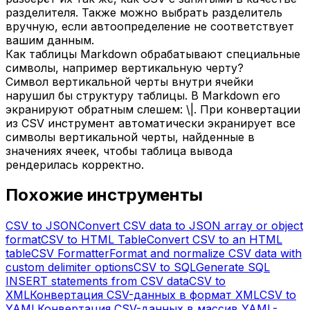
разделителя. Также можно выбрать разделитель
вручную, если автоопределение не соответствует
вашим данным.
Как таблицы Markdown обрабатывают специальные
символы, например вертикальную черту?
Символ вертикальной черты внутри ячейки
нарушил бы структуру таблицы. В Markdown его
экранируют обратным слешем: \|. При конвертации
из CSV инструмент автоматически экранирует все
символы вертикальной черты, найденные в
значениях ячеек, чтобы таблица вывода
рендерилась корректно.
Похожие инструменты
CSV to JSON
Convert CSV data to JSON array or object
format
CSV to HTML Table
Convert CSV to an HTML
table
CSV Formatter
Format and normalize CSV data with
custom delimiter options
CSV to SQL
Generate SQL
INSERT statements from CSV data
CSV to
XML
Конвертация CSV-данных в формат XML
CSV to
YAML
Конвертация CSV-данных в массив YAML-