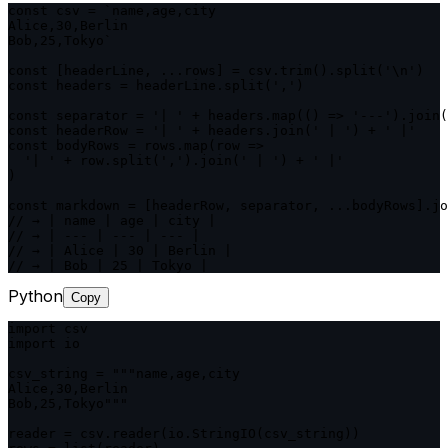
const csv = `name,age,city

Alice,30,Berlin

Bob,25,Tokyo`

const [headerLine, ...rows] = csv.trim().split('\n')

const headers = headerLine.split(',')

const separator = '| ' + headers.map(() => '---').join(
const headerRow = '| ' + headers.join(' | ') + ' |'

const bodyRows = rows.map(row =>

  '| ' + row.split(',').join(' | ') + ' |'

)

const markdown = [headerRow, separator, ...bodyRows].jo
// → | name | age | city |

// → | --- | --- | --- |

// → | Alice | 30 | Berlin |

// → | Bob | 25 | Tokyo |
Python
Copy
import csv

import io

csv_string = """name,age,city

Alice,30,Berlin

Bob,25,Tokyo"""

reader = csv.reader(io.StringIO(csv_string))
