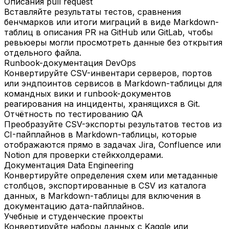
Описания pull request
Вставляйте результаты тестов, сравнения
бенчмарков или итоги миграций в виде Markdown-
таблиц в описания PR на GitHub или GitLab, чтобы
ревьюеры могли просмотреть данные без открытия
отдельного файла.
Runbook-документация DevOps
Конвертируйте CSV-инвентари серверов, портов
или эндпоинтов сервисов в Markdown-таблицы для
командных вики и runbook-документов
реагирования на инциденты, хранящихся в Git.
Отчётность по тестированию QA
Преобразуйте CSV-экспорты результатов тестов из
CI-пайплайнов в Markdown-таблицы, которые
отображаются прямо в задачах Jira, Confluence или
Notion для проверки стейкхолдерами.
Документация Data Engineering
Конвертируйте определения схем или метаданные
столбцов, экспортированные в CSV из каталога
данных, в Markdown-таблицы для включения в
документацию дата-пайплайнов.
Учебные и студенческие проекты
Конвертируйте наборы данных с Kaggle или