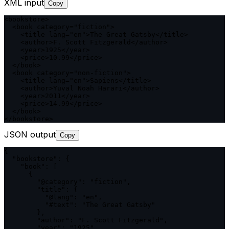
XML input
Copy
<bookstore>

  <book category="fiction">

    <title lang="en">The Great Gatsby</title>

    <author>F. Scott Fitzgerald</author>

    <year>1925</year>

    <price>10.99</price>

  </book>

  <book category="non-fiction">

    <title lang="en">Sapiens</title>

    <author>Yuval Noah Harari</author>

    <year>2011</year>

    <price>14.99</price>

  </book>

</bookstore>
JSON output
Copy
{

  "bookstore": {

    "book": [

      {

        "@category": "fiction",

        "title": {

          "@lang": "en",

          "#text": "The Great Gatsby"

        },

        "author": "F. Scott Fitzgerald",

        "year": "1925",
