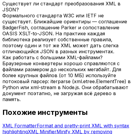
Существует ли стандарт преобразования XML в
JSON?
Формального стандарта W3C или IETF не
существует. Ближайшие ориентиры — соглашение
BadgerFish, соглашение Parker и сопоставление
OASIS XSLT-to-JSON. На практике каждая
библиотека реализует собственные правила,
поэтому один и тот же XML может дать слегка
отличающийся JSON в разных инструментах.
Как работать с большими XML-файлами?
Браузерные конвертеры хорошо справляются с
файлами размером до нескольких мегабайт. Для
более крупных файлов (от 10 МБ) используйте
потоковый парсер: iterparse (xml.etree.ElementTree) в
Python или xml-stream в Node.js. Они обрабатывают
документ поэтапно, не загружая всё дерево в
память.
Похожие инструменты
XML Formatter
Format and pretty-print XML with syntax
highlighting
XML Minifier
Minify XML by removing