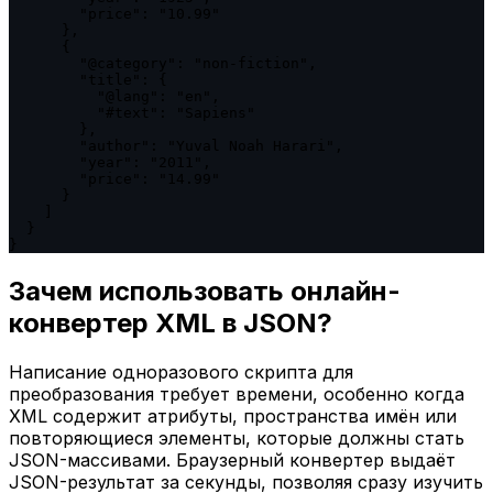
        "price": "10.99"

      },

      {

        "@category": "non-fiction",

        "title": {

          "@lang": "en",

          "#text": "Sapiens"

        },

        "author": "Yuval Noah Harari",

        "year": "2011",

        "price": "14.99"

      }

    ]

  }

}
Зачем использовать онлайн-
конвертер XML в JSON?
Написание одноразового скрипта для
преобразования требует времени, особенно когда
XML содержит атрибуты, пространства имён или
повторяющиеся элементы, которые должны стать
JSON-массивами. Браузерный конвертер выдаёт
JSON-результат за секунды, позволяя сразу изучить