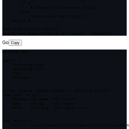
        if d:

            d["#text"] = elem.text.strip()

        else:

            return elem.text.strip()

    return d

root = ET.fromstring(xml)

print(json.dumps(etree_to_dict(root), indent=2))
Go
Copy
package main

import (

    "encoding/json"

    "encoding/xml"

    "fmt"

    "strings"

)

// For simple, known schemas — define a struct

type User struct {

    XMLName xml.Name `xml:"user"`

    Name    string   `xml:"name"`

    Roles   []string `xml:"roles>role"`

}

func main() {

    data := `<user><name>Alice</name><roles><role>admin