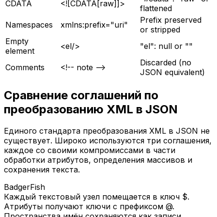
CDATA
<![CDATA[raw]]>
flattened
Prefix preserved
Namespaces
xmlns:prefix="uri"
or stripped
Empty
<el/>
"el": null or ""
element
Discarded (no
Comments
<!-- note -->
JSON equivalent)
Сравнение соглашений по
преобразованию XML в JSON
Единого стандарта преобразования XML в JSON не
существует. Широко используются три соглашения,
каждое со своими компромиссами в части
обработки атрибутов, определения массивов и
сохранения текста.
BadgerFish
Каждый текстовый узел помещается в ключ $.
Атрибуты получают ключи с префиксом @.
Пространства имён сохраняются как записи