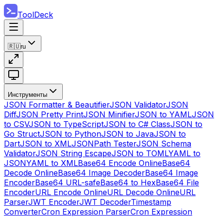
ToolDeck
🇷🇺
ru
Инструменты
JSON Formatter & Beautifier
JSON Validator
JSON
Diff
JSON Pretty Print
JSON Minifier
JSON to YAML
JSON
to CSV
JSON to TypeScript
JSON to C# Class
JSON to
Go Struct
JSON to Python
JSON to Java
JSON to
Dart
JSON to XML
JSONPath Tester
JSON Schema
Validator
JSON String Escape
JSON to TOML
YAML to
JSON
YAML to XML
Base64 Encode Online
Base64
Decode Online
Base64 Image Decoder
Base64 Image
Encoder
Base64 URL-safe
Base64 to Hex
Base64 File
Encoder
URL Encode Online
URL Decode Online
URL
Parser
JWT Encoder
JWT Decoder
Timestamp
Converter
Cron Expression Parser
Cron Expression