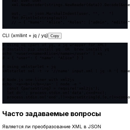
    var user User

    xml.NewDecoder(strings.NewReader(data)).Decode(&use
    out, _ := json.MarshalIndent(user, "", "  ")

    fmt.Println(string(out))

    // → { "Name": "Alice", "Roles": ["admin", "editor"
}
CLI (xmllint + jq / yq)
Copy
# Using xq (part of yq, a jq wrapper for XML)

# Install: pip install yq  OR  brew install yq

echo '<user><name>Alice</name></user>' | xq .

# → { "user": { "name": "Alice" } }

# Using xmlstarlet + jq

xmlstarlet sel -t -v '//name' input.xml | jq -R '{ name
# Node.js one-liner with xml2js

echo '<a><b>1</b></a>' | node -e "

  const {parseString} = require('xml2js');

  let d=''; process.stdin.on('data',c=>d+=c);

  process.stdin.on('end',()=>parseString(d,(e,r)=>conso
"
Часто задаваемые вопросы
Является ли преобразование XML в JSON