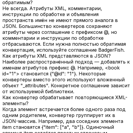
обратимым?
Не всегда. Атрибуты XML, комментарии,
инструкции по обработке и объявления
пространств имён не имеют прямого аналога в
JSON. Большинство конвертеров сохраняют
атрибуты через соглашение с префиксом @, но
комментарии и инструкции по обработке
отбрасываются. Если нужна полностью обратимая
конвертация, используйте соглашение BadgerFish.
Как атрибуты XML представляются в JSON?
Наиболее распространённый подход — добавлять к
именам атрибутов префикс @. Например, <book
id="1"> становится {"@id": "1"}. Некоторые
конвертеры вместо этого используют вложенный
объект "_attributes". Конкретное соглашение зависит
от используемой библиотеки.
Как конвертер обрабатывает повторяющиеся XML-
элементы?
Когда элемент встречается более одного раза под
одним родителем, конвертер группирует их в
JSON-массив. Например, два соседних элемента
item становятся {"item": ["a", "b"]}. Одиночный
элемент item остаётся простым строковым