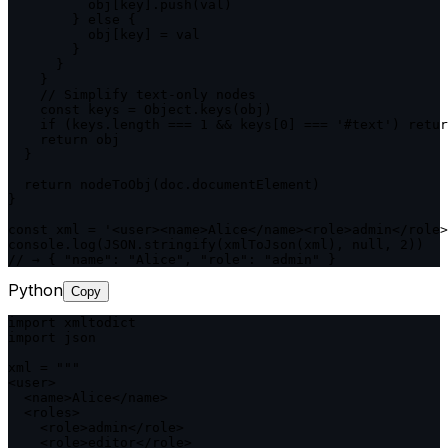
          obj[key].push(val)

        } else {

          obj[key] = val

        }

      }

    }

    // Simplify text-only nodes

    const keys = Object.keys(obj)

    if (keys.length === 1 && keys[0] === '#text') retur
    return obj

  }

  return nodeToObj(doc.documentElement)

}

const xml = '<user><name>Alice</name><role>admin</role>
console.log(JSON.stringify(xmlToJson(xml), null, 2))

// → { "name": "Alice", "role": "admin" }
Python
Copy
import xmltodict

import json

xml = """

<user>

  <name>Alice</name>

  <roles>

    <role>admin</role>

    <role>editor</role>
