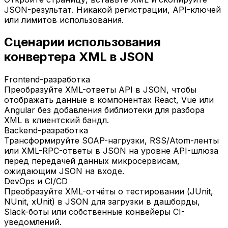
JSON-результат. Никакой регистрации, API-ключей
или лимитов использования.
Сценарии использования
конвертера XML в JSON
Frontend-разработка
Преобразуйте XML-ответы API в JSON, чтобы
отображать данные в компонентах React, Vue или
Angular без добавления библиотеки для разбора
XML в клиентский бандл.
Backend-разработка
Трансформируйте SOAP-нагрузки, RSS/Atom-ленты
или XML-RPC-ответы в JSON на уровне API-шлюза
перед передачей данных микросервисам,
ожидающим JSON на входе.
DevOps и CI/CD
Преобразуйте XML-отчёты о тестировании (JUnit,
NUnit, xUnit) в JSON для загрузки в дашборды,
Slack-боты или собственные конвейеры CI-
уведомлений.