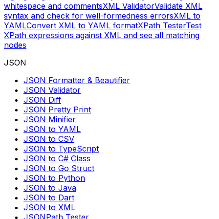
whitespace and comments
XML Validator
Validate XML
syntax and check for well-formedness errors
XML to
YAML
Convert XML to YAML format
XPath Tester
Test
XPath expressions against XML and see all matching
nodes
JSON
JSON Formatter & Beautifier
JSON Validator
JSON Diff
JSON Pretty Print
JSON Minifier
JSON to YAML
JSON to CSV
JSON to TypeScript
JSON to C# Class
JSON to Go Struct
JSON to Python
JSON to Java
JSON to Dart
JSON to XML
JSONPath Tester