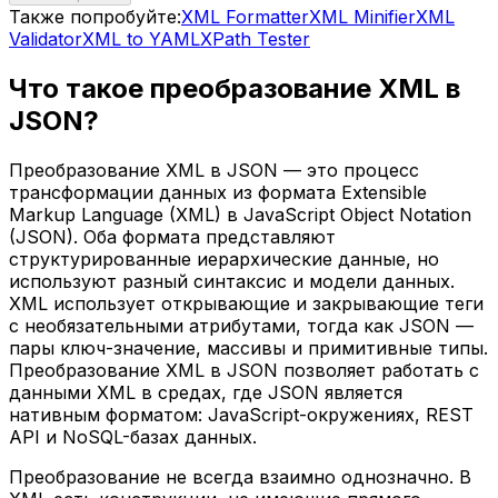
Также попробуйте:
XML Formatter
XML Minifier
XML
Validator
XML to YAML
XPath Tester
Что такое преобразование XML в
JSON?
Преобразование XML в JSON — это процесс
трансформации данных из формата Extensible
Markup Language (XML) в JavaScript Object Notation
(JSON). Оба формата представляют
структурированные иерархические данные, но
используют разный синтаксис и модели данных.
XML использует открывающие и закрывающие теги
с необязательными атрибутами, тогда как JSON —
пары ключ-значение, массивы и примитивные типы.
Преобразование XML в JSON позволяет работать с
данными XML в средах, где JSON является
нативным форматом: JavaScript-окружениях, REST
API и NoSQL-базах данных.
Преобразование не всегда взаимно однозначно. В