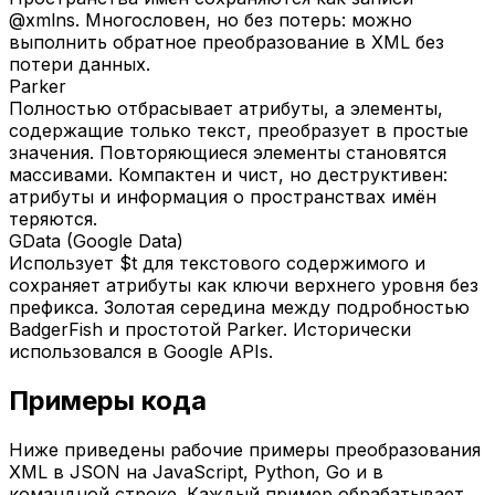
@xmlns. Многословен, но без потерь: можно
выполнить обратное преобразование в XML без
потери данных.
Parker
Полностью отбрасывает атрибуты, а элементы,
содержащие только текст, преобразует в простые
значения. Повторяющиеся элементы становятся
массивами. Компактен и чист, но деструктивен:
атрибуты и информация о пространствах имён
теряются.
GData (Google Data)
Использует $t для текстового содержимого и
сохраняет атрибуты как ключи верхнего уровня без
префикса. Золотая середина между подробностью
BadgerFish и простотой Parker. Исторически
использовался в Google APIs.
Примеры кода
Ниже приведены рабочие примеры преобразования
XML в JSON на JavaScript, Python, Go и в
командной строке. Каждый пример обрабатывает