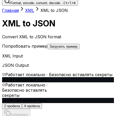
Format, encode, convert, decode…
Ctrl+K
Главная
XML
XML to JSON
XML to JSON
Convert XML to JSON format
Попробовать пример
Загрузить пример
XML Input
JSON Output
Работает локально · Безопасно вставлять секреты
JSON will appear here…
Работает локально ·
Безопасно вставлять
секреты
JSON will appear here…
2 пробела
4 пробела
Копировать