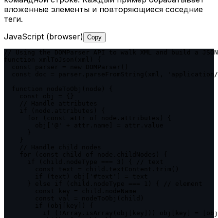
вложенные элементы и повторяющиеся соседние
теги.
JavaScript (browser)
Copy
// Using the DOMParser API to walk XML and build a JSON
function xmlToJson(xml) {

  const parser = new DOMParser()

  const doc = parser.parseFromString(xml, 'application/
  function nodeToObj(node) {

    const obj = {}

    // Handle attributes

    if (node.attributes) {

      for (const attr of node.attributes) {

        obj['@' + attr.name] = attr.value

      }

    }

    // Handle child nodes

    for (const child of node.childNodes) {

      if (child.nodeType === 3) { // text

        const text = child.textContent.trim()

        if (text) obj['#text'] = text

      } else if (child.nodeType === 1) { // element

        const key = child.nodeName

        const val = nodeToObj(child)

        if (obj[key]) {

          if (!Array.isArray(obj[key])) obj[key] = [obj