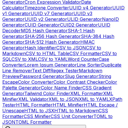
Generator
Cron Expression Validator
Date
Calculator
Timezone Converter
UUID v4 Generator
UUID
v1 Generator
UUID v7 Generator
UUID v3
Generator
UUID v2 Generator
ULID Generator
NanoID
Generator
CUID Generator
CUID2 Generator
UUID
Decoder
MD5 Hash Generator
SHA-1 Hash
Generator
SHA-256 Hash Generator
SHA-384 Hash
Generator
SHA-512 Hash Generator
HMAC
Generator
Hash Identifier
CSV to JSON
CSV to
Markdown
CSV to HTML Table
CSV Formatter
CSV to
SQL
CSV to XML
CSV to YAML
Word Counter
Case
Converter
Lorem Ipsum Generator
Line Sorter
Duplicate
Line Remover
Text Diff
Regex Tester
Markdown
Preview
Password Generator
Slug Generator
String
Escape
Color Converter
Color Contrast Checker
Color
Palette Generator
Color Name Finder
CSS Gradient
Generator
Tailwind Color Finder
XML Formatter
XML
Minifier
XML Validator
XML to JSON
XML to YAML
XPath
Tester
HTML Formatter
HTML Minifier
HTML Escape /
Unescape
HTML to JSX
HTML to Markdown
CSS
Formatter
CSS Minifier
CSS Unit Converter
TOML to
JSON
TOML Formatter