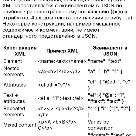
XML сопоставляется с эквивалентом в JSON по
наиболее распространённому соглашению (@ для
атрибутов, #text для текста при наличии атрибутов).
Некоторые конструкции, например смешанное
содержимое и комментарии, не имеют
стандартного представления в JSON.
Конструкция
Эквивалент в
Пример XML
XML
JSON
Element
<name>text</name>
"name": "text"
Nested
<a><b>1</b></a>
"a": { "b": "1" }
elements
"el": { "@attr": "v"
Attributes
<el attr="v"/>
}
Text +
"el": { "@a": "1",
<el a="1">text</el>
attributes
"#text": "text" }
Repeated
<r><i>1</i><i>2</i>
"r": { "i": ["1", "2"]
elements
</r>
}
<p>A <b>B</b>
Varies by
Mixed content
C</p>
convention
"#cdata": "raw" or