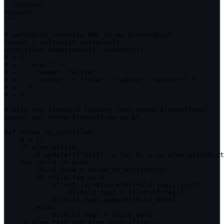
  </roles>

</user>

"""

# xmltodict converts XML to an OrderedDict

result = xmltodict.parse(xml)

print(json.dumps(result, indent=2))

# → {

# →   "user": {

# →     "name": "Alice",

# →     "roles": { "role": ["admin", "editor"] }

# →   }

# → }

# With the standard library (xml.etree.ElementTree)

import xml.etree.ElementTree as ET

def etree_to_dict(elem):

    d = {}

    if elem.attrib:

        d.update({f"@{k}": v for k, v in elem.attrib.it
    for child in elem:

        child_data = etree_to_dict(child)

        if child.tag in d:

            if not isinstance(d[child.tag], list):

                d[child.tag] = [d[child.tag]]

            d[child.tag].append(child_data)

        else:

            d[child.tag] = child_data

    if elem.text and elem.text.strip():
