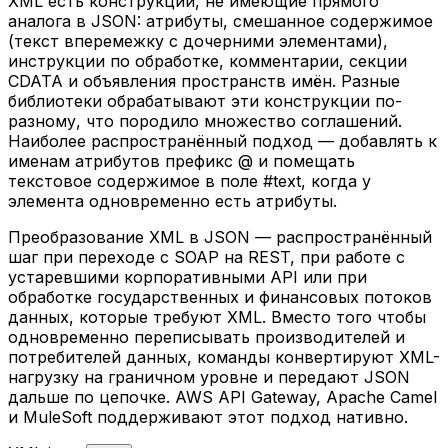
XML есть конструкции, не имеющие прямого
аналога в JSON: атрибуты, смешанное содержимое
(текст вперемежку с дочерними элементами),
инструкции по обработке, комментарии, секции
CDATA и объявления пространств имён. Разные
библиотеки обрабатывают эти конструкции по-
разному, что породило множество соглашений.
Наиболее распространённый подход — добавлять к
именам атрибутов префикс @ и помещать
текстовое содержимое в поле #text, когда у
элемента одновременно есть атрибуты.
Преобразование XML в JSON — распространённый
шаг при переходе с SOAP на REST, при работе с
устаревшими корпоративными API или при
обработке государственных и финансовых потоков
данных, которые требуют XML. Вместо того чтобы
одновременно переписывать производителей и
потребителей данных, команды конвертируют XML-
нагрузку на граничном уровне и передают JSON
дальше по цепочке. AWS API Gateway, Apache Camel
и MuleSoft поддерживают этот подход нативно.