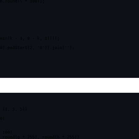
h.round(l * 100)];

min(k - 3, 9 - k, 1))));

6).padStart(2, '0')).join('');

 (1, 3, 5))

0)

 100)

 round(g * 255), round(b * 255))
