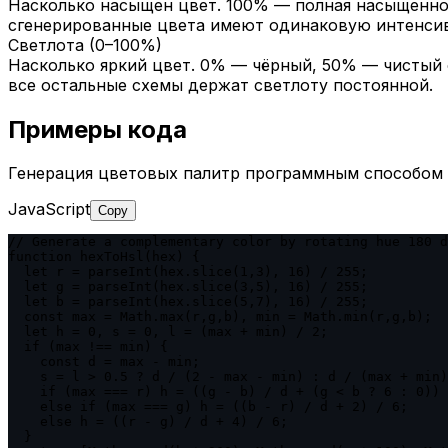
Насколько насыщен цвет. 100% — полная насыщеннос
сгенерированные цвета имеют одинаковую интенсив
Светлота (0–100%)
Насколько яркий цвет. 0% — чёрный, 50% — чистый 
все остальные схемы держат светлоту постоянной.
Примеры кода
Генерация цветовых палитр программным способом 
JavaScript
Copy
// Generate a complementary color by rotating hue 180 d
function hexToHsl(hex) {

  let r = parseInt(hex.slice(1,3), 16) / 255;

  let g = parseInt(hex.slice(3,5), 16) / 255;

  let b = parseInt(hex.slice(5,7), 16) / 255;

  const max = Math.max(r,g,b), min = Math.min(r,g,b);

  let h = 0, s = 0, l = (max + min) / 2;

  if (max !== min) {

    const d = max - min;

    s = l > 0.5 ? d / (2 - max - min) : d / (max + min)
    if (max === r) h = ((g - b) / d + (g < b ? 6 : 0)) 
    else if (max === g) h = ((b - r) / d + 2) / 6;

    else h = ((r - g) / d + 4) / 6;

  }
