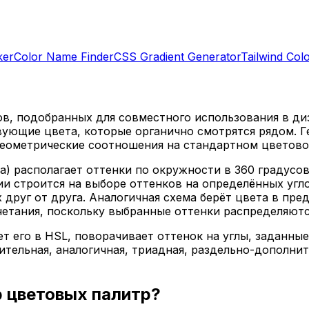
ker
Color Name Finder
CSS Gradient Generator
Tailwind Col
в, подобранных для совместного использования в диз
вующие цвета, которые органично смотрятся рядом. 
геометрические соотношения на стандартном цветово
а) располагает оттенки по окружности в 360 градусов
ии строится на выборе оттенков на определённых угл
х друг от друга. Аналогичная схема берёт цвета в пре
етания, поскольку выбранные оттенки распределяются
т его в HSL, поворачивает оттенок на углы, заданны
тельная, аналогичная, триадная, раздельно-дополнит
р цветовых палитр?