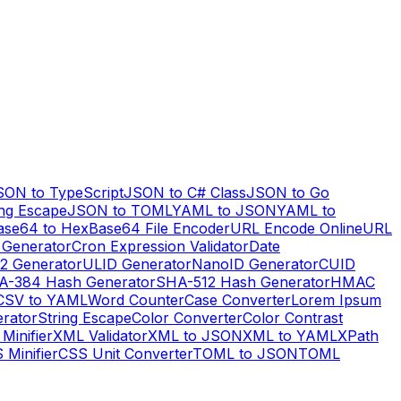
SON to TypeScript
JSON to C# Class
JSON to Go
ng Escape
JSON to TOML
YAML to JSON
YAML to
ase64 to Hex
Base64 File Encoder
URL Encode Online
URL
 Generator
Cron Expression Validator
Date
2 Generator
ULID Generator
NanoID Generator
CUID
A-384 Hash Generator
SHA-512 Hash Generator
HMAC
CSV to YAML
Word Counter
Case Converter
Lorem Ipsum
erator
String Escape
Color Converter
Color Contrast
Minifier
XML Validator
XML to JSON
XML to YAML
XPath
 Minifier
CSS Unit Converter
TOML to JSON
TOML