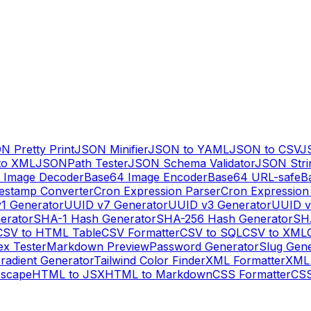
N Pretty Print
JSON Minifier
JSON to YAML
JSON to CSV
J
to XML
JSONPath Tester
JSON Schema Validator
JSON Stri
 Image Decoder
Base64 Image Encoder
Base64 URL-safe
B
estamp Converter
Cron Expression Parser
Cron Expression
1 Generator
UUID v7 Generator
UUID v3 Generator
UUID v
erator
SHA-1 Hash Generator
SHA-256 Hash Generator
SH
CSV to HTML Table
CSV Formatter
CSV to SQL
CSV to XML
ex Tester
Markdown Preview
Password Generator
Slug Gen
radient Generator
Tailwind Color Finder
XML Formatter
XML 
escape
HTML to JSX
HTML to Markdown
CSS Formatter
CSS