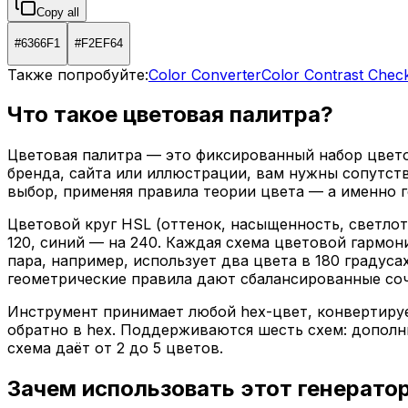
Copy all
#6366F1
#F2EF64
Также попробуйте:
Color Converter
Color Contrast Chec
Что такое цветовая палитра?
Цветовая палитра — это фиксированный набор цвето
бренда, сайта или иллюстрации, вам нужны сопутст
выбор, применяя правила теории цвета — а именно 
Цветовой круг HSL (оттенок, насыщенность, светлот
120, синий — на 240. Каждая схема цветовой гармон
пара, например, использует два цвета в 180 градуса
геометрические правила дают сбалансированные соч
Инструмент принимает любой hex-цвет, конвертируе
обратно в hex. Поддерживаются шесть схем: дополни
схема даёт от 2 до 5 цветов.
Зачем использовать этот генерато