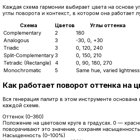
Каждая схема гармонии выбирает цвета на основе уг
углы поворота и контекст, в котором она работает л
Схема
Цветов
Углы оттенка
Complementary
2
180
Analogous
3
-30, 0, +30
Triadic
3
0, 120, 240
Split-Complementary
3
0, 150, 210
Tetradic (Rectangle)
4
0, 90, 180, 270
Monochromatic
5
Same hue, varied lightness
Как работает поворот оттенка на ц
Вся генерация палитр в этом инструменте основана 
каждой схеме.
Оттенок (0–360)
Положение на цветовом круге в градусах. 0 — красн
поворачивают это значение, сохраняя насыщенность
Насыщенность (0–100%)