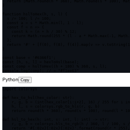
  return [Math.round(h * 360), Math.round(s * 100), Mat
}

function hslToHex(h, s, l) {

  s /= 100; l /= 100;

  const a = s * Math.min(l, 1 - l);

  const f = n => {

    const k = (n + h / 30) % 12;

    return Math.round(255 * (l - a * Math.max(-1, Math.
  };

  return '#' + [f(0), f(8), f(4)].map(v => v.toString(1
}

const base = '#6366f1';

const [h, s, l] = hexToHsl(base);

const comp = hslToHex((h + 180) % 360, s, l);

console.log(comp); // → "#f1ee63"
Python
Copy
import colorsys

def hex_to_hsl(hex_color: str):

    r, g, b = (int(hex_color[i:i+2], 16) / 255 for i in
    h, l, s = colorsys.rgb_to_hls(r, g, b)

    return round(h * 360), round(s * 100), round(l * 10
def hsl_to_hex(h: int, s: int, l: int) -> str:

    r, g, b = colorsys.hls_to_rgb(h / 360, l / 100, s /
    return '#{:02x}{:02x}{:02x}'.format(round(r * 255),