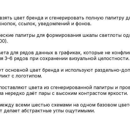
ять цвет бренда и сгенерировать полную палитру для 
кнопок, ссылок, уведомлений и фонов.
ские палитры для формирования шкалы светлоты одн
00).
та для рядов данных в графиках, которые не конфли
я 3–6 рядов при сохранении визуальной целостности.
ут основной цвет бренда и используют раздельно-до
ликт с логотипом.
оставляют цвета из сгенерированной палитры и пров
а нередко даёт пары с высоким контрастом яркости.
между всеми шестью схемами на одном базовом цвете
ат делает абстрактные углы ощутимыми.
и