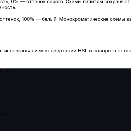
ть, 0% — оттенок серого. Схемы палитры сохраняют 
ность.
оттенок, 100% — белый. Монохроматические схемы ва
с использованием конвертации HSL и поворота оттен
egrees

;

/ 6;
