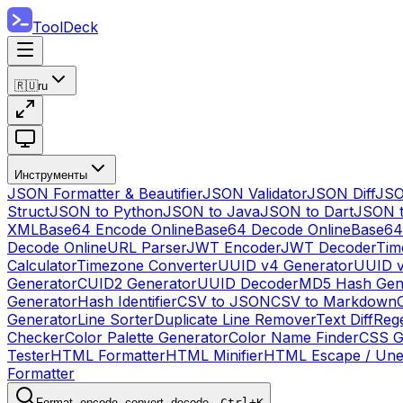
ToolDeck
🇷🇺
ru
Инструменты
JSON Formatter & Beautifier
JSON Validator
JSON Diff
JSO
Struct
JSON to Python
JSON to Java
JSON to Dart
JSON 
XML
Base64 Encode Online
Base64 Decode Online
Base64
Decode Online
URL Parser
JWT Encoder
JWT Decoder
Tim
Calculator
Timezone Converter
UUID v4 Generator
UUID v
Generator
CUID2 Generator
UUID Decoder
MD5 Hash Gen
Generator
Hash Identifier
CSV to JSON
CSV to Markdown
Generator
Line Sorter
Duplicate Line Remover
Text Diff
Reg
Checker
Color Palette Generator
Color Name Finder
CSS G
Tester
HTML Formatter
HTML Minifier
HTML Escape / Un
Formatter
Format, encode, convert, decode…
Ctrl+K