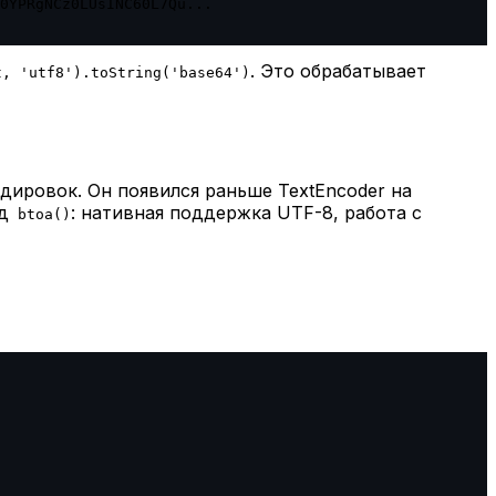
0YPRgNCz0LUsINC60L7Qu...

. Это обрабатывает
t, 'utf8').toString('base64')
ировок. Он появился раньше TextEncoder на
д
: нативная поддержка UTF-8, работа с
btoa()