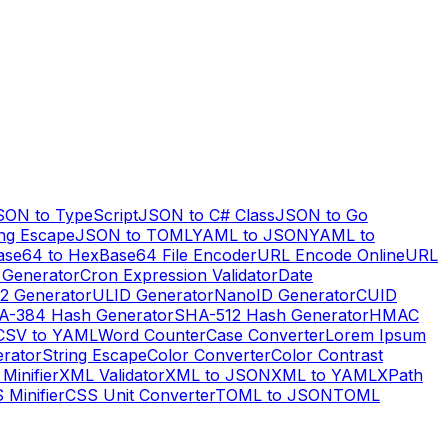
SON to TypeScript
JSON to C# Class
JSON to Go
ng Escape
JSON to TOML
YAML to JSON
YAML to
ase64 to Hex
Base64 File Encoder
URL Encode Online
URL
 Generator
Cron Expression Validator
Date
2 Generator
ULID Generator
NanoID Generator
CUID
A-384 Hash Generator
SHA-512 Hash Generator
HMAC
CSV to YAML
Word Counter
Case Converter
Lorem Ipsum
erator
String Escape
Color Converter
Color Contrast
Minifier
XML Validator
XML to JSON
XML to YAML
XPath
 Minifier
CSS Unit Converter
TOML to JSON
TOML