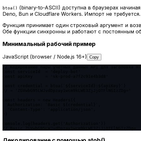
(binary-to-ASCII) доступна в браузерах начиная
btoa()
Deno, Bun и Cloudflare Workers. Импорт не требуется.
Функция принимает один строковый аргумент и возв
Обе функции синхронны и работают с постоянным о
Минимальный рабочий пример
JavaScript (browser / Node.js 16+)
Copy
// Кодирование пары учётных данных API для заголовка HT
const serviceId  = 'deploy-bot'

const apiKey     = 'sk-prod-a7f2c91e4b3d8'

const credential = btoa(`${serviceId}:${apiKey}`)

// → 'ZGVwbG95LWJvdDpzay1wcm9kLWE3ZjJjOTFlNGIzZDg='

const headers = new Headers({

  Authorization: `Basic ${credential}`,

  'Content-Type': 'application/json',

})

console.log(headers.get('Authorization'))

// Basic ZGVwbG95LWJvdDpzay1wcm9kLWE3ZjJjOTFlNGIzZDg=
Декодирование с помощью atob()