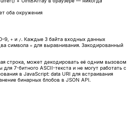
uffer() + Uint8Array в браузере — никогда
ует оба окружения
0–9,
и
. Каждые 3 байта входных данных
+
/
два символа
для выравнивания. Закодированный
=
ная строка, может декодировать её одним вызовом
для 7-битного ASCII-текста и не могут работать с
ания в JavaScript: data URI для встраивания
анение бинарных блобов в JSON API.