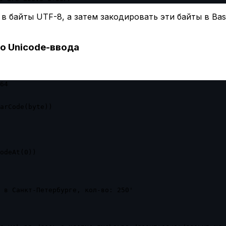
 байты UTF-8, а затем закодировать эти байты в Bas
о Unicode-ввода
64

arCode(byte))

odeAt(0))

 в Санкт-Петербурге, кол-во: 250'
