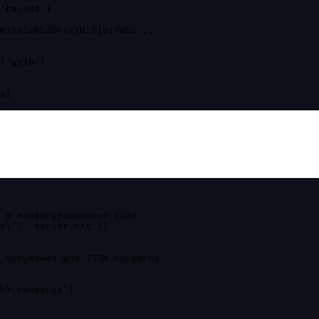
'base64')

MzIsImRhdGFiYXNlIjoiYW5h...

('utf8')

al

 в конфигурационный файл

sl', 'server.crt'))

 окружения или JSON-конфигов

h} символов`)
