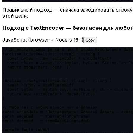
Правильный подход — сначала закодировать строку в
этой цели:
Подход с TextEncoder — безопасен для любог
JavaScript (browser + Node.js 16+)
Copy
// Вспомогательные функции для Unicode-безопасного Base
function toBase64(text: string): string {

  const bytes = new TextEncoder().encode(text)

  const chars = Array.from(bytes, byte => String.fromCh
  return btoa(chars.join(''))

}

function fromBase64(encoded: string): string {

  const binary = atob(encoded)

  const bytes  = Uint8Array.from(binary, ch => ch.charC
  return new TextDecoder().decode(bytes)

}

// Работает с любым языком или алфавитом

const orderNote = 'Подтверждено: Алексей Иванов — склад
const encoded   = toBase64(orderNote)

const decoded   = fromBase64(encoded)

console.log(encoded)
