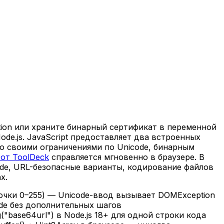
tion или храните бинарный сертификат в переменной
ode.js. JavaScript предоставляет два встроенных
со своими ограничениями по Unicode, бинарным
 от ToolDeck
справляется мгновенно в браузере. В
de, URL-безопасные варианты, кодирование файлов
х.
 точки 0–255) — Unicode-ввод вызывает DOMException
code без дополнительных шагов
g("base64url") в Node.js 18+ для одной строки кода