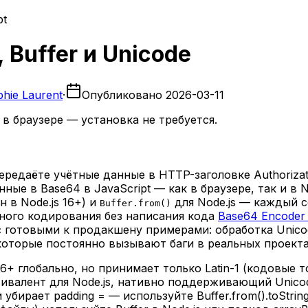
pt
, Buffer и Unicode
hie Laurent
·
Опубликовано
2026-03-11
в браузере — установка не требуется.
передаёте учётные данные в HTTP-заголовке Authoriza
е в Base64 в JavaScript — как в браузере, так и в N
 в Node.js 16+) и
для Node.js — каждый 
Buffer.from()
ного кодирования без написания кода
Base64 Encoder
 готовыми к продакшену примерами: обработка Unico
 которые постоянно вызывают баги в реальных проекта
s 16+ глобально, но принимает только Latin-1 (кодовые
— эквивалент для Node.js, нативно поддерживающий Uni
убирает padding = — используйте Buffer.from().toStrin