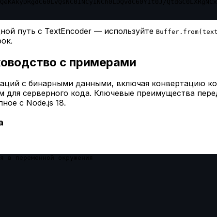
QeKAkyDRgdC60LvQsNC0INCyINCh0LDQvdC60YIt0J/QtdGC0LXRgNCx
дной путь с TextEncoder — используйте
Buffer.from(tex
ок.
уководство с примерами
аций с бинарными данными, включая конвертацию код
м для серверного кода. Ключевые преимущества пере
ное с Node.js 18.
а
я в переменной окружения
