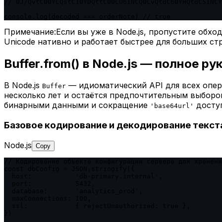
// 0J/QvtC00YLQstC10YDQttC00LU6INCQ0LvQtdC60YHQtdC5INCY
console.log(decoded === orderNote) // true
Примечание:
Если вы уже в Node.js, пропустите обхо
Unicode нативно и работает быстрее для больших стр
Buffer.from() в Node.js — полное р
В Node.js
— идиоматический API для всех опер
Buffer
несколько лет и остаётся предпочтительным выборо
бинарными данными и сокращение
доступ
'base64url'
Базовое кодирование и декодирование текст
Node.js
Copy
// Кодирование объекта конфигурации сервера для хранени
const dbConfig = JSON.stringify({

  host:           'db-primary.internal',

  port:           5432,

  database:       'analytics_prod',

  maxConnections: 100,

  ssl:            { rejectUnauthorized: true },

})
