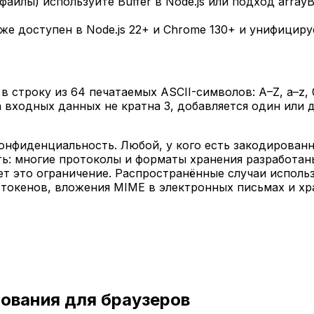
файлы) используйте Buffer в Node.js или подход arrayB
) уже доступен в Node.js 22+ и Chrome 130+ и унифицир
 строку из 64 печатаемых ASCII-символов: A–Z, a–z, 
 входных данных не кратна 3, добавляется один или 
онфиденциальность. Любой, у кого есть закодирован
: многие протоколы и форматы хранения разработаны 
 это ограничение. Распространённые случаи использов
-токенов, вложения MIME в электронных письмах и хр
рования для браузеров