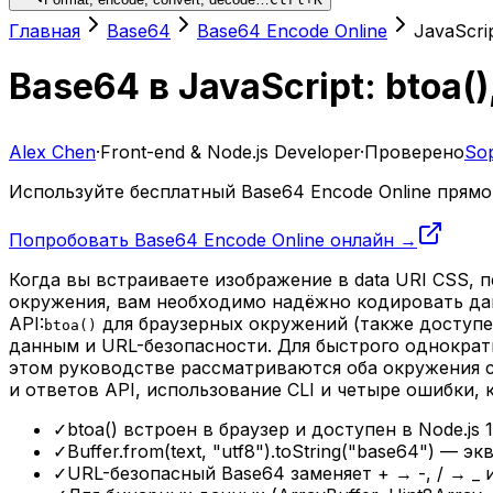
Главная
Base64
Base64 Encode Online
JavaScri
Base64 в JavaScript: btoa()
Alex Chen
·
Front-end & Node.js Developer
·
Проверено
Sop
Используйте бесплатный Base64 Encode Online прямо 
Попробовать Base64 Encode Online онлайн →
Когда вы встраиваете изображение в data URI CSS, 
окружения, вам необходимо надёжно кодировать данны
API:
для браузерных окружений (также доступен
btoa()
данным и URL-безопасности. Для быстрого однократ
этом руководстве рассматриваются оба окружения с
и ответов API, использование CLI и четыре ошибки,
✓
btoa() встроен в браузер и доступен в Node.j
✓
Buffer.from(text, "utf8").toString("base64") 
✓
URL-безопасный Base64 заменяет + → -, / → _ и 