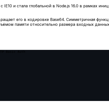
 с IE10 и стала глобальной в Node.js 16.0 в рамках ин
ращает его в кодировке Base64. Симметричная функц
бъёмом памяти относительно размера входных данных
TP Basic Auth
