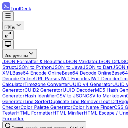
ToolDeck
🇷🇺
ru
Инструменты
JSON Formatter & Beautifier
JSON Validator
JSON Diff
JSO
Struct
JSON to Python
JSON to Java
JSON to Dart
JSON 
XML
Base64 Encode Online
Base64 Decode Online
Base64
Decode Online
URL Parser
JWT Encoder
JWT Decoder
Tim
Calculator
Timezone Converter
UUID v4 Generator
UUID v
Generator
CUID2 Generator
UUID Decoder
MD5 Hash Gen
Generator
Hash Identifier
CSV to JSON
CSV to Markdown
Generator
Line Sorter
Duplicate Line Remover
Text Diff
Reg
Checker
Color Palette Generator
Color Name Finder
CSS G
Tester
HTML Formatter
HTML Minifier
HTML Escape / Un
Formatter
Format, encode, convert, decode…
Ctrl+K