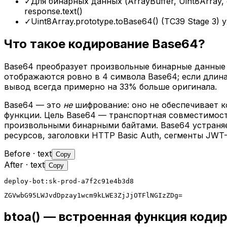
✓
Для бинарных данных (ArrayBuffer, Uint8Array, 
response.text()
✓
Uint8Array.prototype.toBase64() (TC39 Stage 3
Что такое кодирование Base64?
Base64 преобразует произвольные бинарные данные в
отображаются ровно в 4 символа Base64; если длина
вывод всегда примерно на 33% больше оригинала.
Base64 — это
не
шифрование: оно не обеспечивает к
функции. Цель Base64 — транспортная совместимость
произвольными бинарными байтами. Base64 устраняет
ресурсов, заголовки HTTP Basic Auth, сегменты JWT
Before
· text
Copy
After
· text
Copy
deploy-bot:sk-prod-a7f2c91e4b3d8
ZGVwbG95LWJvdDpzay1wcm9kLWE3ZjJjOTFlNGIzZDg=
btoa() — встроенная функция коди