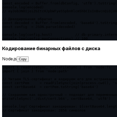
const encoded = Buffer.from(dbConfig, 'utf8').toString(
console.log(encoded)

// eyJob3N0IjoiZGItcHJpbWFyeS5pbnRlcm5hbCIsInBvcnQiOjU0
// Декодирование обратно

const decoded = Buffer.from(encoded, 'base64').toString
const config  = JSON.parse(decoded)

console.log(config.host)           // db-primary.intern
console.log(config.maxConnections) // 100
Кодирование бинарных файлов с диска
Node.js
Copy
import { readFileSync, writeFileSync } from 'node:fs'

import { join } from 'node:path'

// Читаем TLS-сертификат и кодируем его для встраивания
const certPem     = readFileSync(join(process.cwd(), 's
const certBase64  = certPem.toString('base64')

// Сохраняем как однострочный — подходит для переменных
writeFileSync('./dist/cert.b64', certBase64, 'utf8')

console.log(`Сертификат закодирован: ${certBase64.lengt
// Сертификат закодирован: 2856 символов
