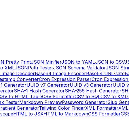
N Pretty Print
JSON Minifier
JSON to YAML
JSON to CSV
J
to XML
JSONPath Tester
JSON Schema Validator
JSON Stri
 Image Decoder
Base64 Image Encoder
Base64 URL-safe
B
estamp Converter
Cron Expression Parser
Cron Expression
1 Generator
UUID v7 Generator
UUID v3 Generator
UUID v
erator
SHA-1 Hash Generator
SHA-256 Hash Generator
SH
CSV to HTML Table
CSV Formatter
CSV to SQL
CSV to XML
ex Tester
Markdown Preview
Password Generator
Slug Gen
radient Generator
Tailwind Color Finder
XML Formatter
XML 
escape
HTML to JSX
HTML to Markdown
CSS Formatter
CSS