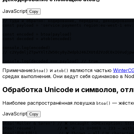
JavaScript
Copy
// Туда и обратно: кодирование, передача, декодирование

const payload = 'service:payments region:eu-west-1 env:
const encoded = btoa(payload)

const decoded = atob(encoded)

console.log(encoded)

// c2VydmljZTpwYXltZW50cyByZWdpb246ZXUtd2VzdC0xIGVudjpw
console.log(decoded === payload) // true
Примечание:
и
являются частью
WinterC
btoa()
atob()
средах выполнения. Они ведут себя одинаково в Node.
Обработка Unicode и символов, отл
Наиболее распространённая ловушка
— жёстко
btoa()
JavaScript
Copy
btoa('Müller & Søren') // ❌ Uncaught DOMException: Stri
btoa('résumé')         // ❌ 'é' is U+00E9 = 233 — withi
btoa('田中太郎')         // ❌ Throws — all CJK character