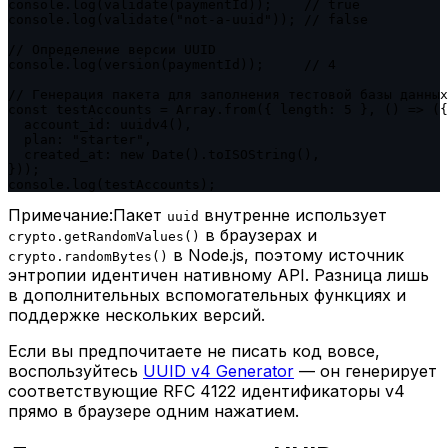
console.log(validate(paymentId));    // true

console.log(validate("not-a-uuid")); // false

// Определение версии UUID

console.log(version(paymentId));     // 4

// Генерация пакета для заполнения тестовой базы данных

const testAccounts = Array.from({ length: 5 }, () => ({

  account_id: uuidv4(),

  plan: "starter",

  created_at: new Date().toISOString(),

}));

console.log(testAccounts);
Примечание:
Пакет
внутренне использует
uuid
в браузерах и
crypto.getRandomValues()
в Node.js, поэтому источник
crypto.randomBytes()
энтропии идентичен нативному API. Разница лишь
в дополнительных вспомогательных функциях и
поддержке нескольких версий.
Если вы предпочитаете не писать код вовсе,
воспользуйтесь
UUID v4 Generator
— он генерирует
соответствующие RFC 4122 идентификаторы v4
прямо в браузере одним нажатием.