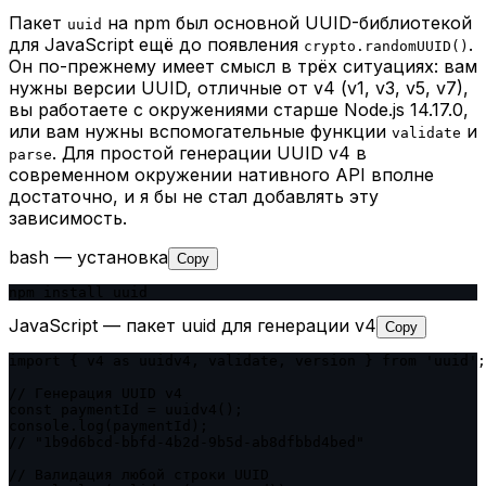
Пакет
на npm был основной UUID-библиотекой
uuid
для JavaScript ещё до появления
.
crypto.randomUUID()
Он по-прежнему имеет смысл в трёх ситуациях: вам
нужны версии UUID, отличные от v4 (v1, v3, v5, v7),
вы работаете с окружениями старше Node.js 14.17.0,
или вам нужны вспомогательные функции
и
validate
. Для простой генерации UUID v4 в
parse
современном окружении нативного API вполне
достаточно, и я бы не стал добавлять эту
зависимость.
bash — установка
Copy
npm install uuid
JavaScript — пакет uuid для генерации v4
Copy
import { v4 as uuidv4, validate, version } from 'uuid';

// Генерация UUID v4

const paymentId = uuidv4();

console.log(paymentId);

// "1b9d6bcd-bbfd-4b2d-9b5d-ab8dfbbd4bed"

// Валидация любой строки UUID
