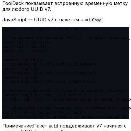
ToolDeck показывает встроенную временну́ю метку
для любого UUID v7.
JavaScript — UUID v7 с пакетом uuid
Copy
import { v7 as uuidv7 } from 'uuid';

// Генерируем три значения UUID v7 — обратите внимание,
const id1 = uuidv7();

const id2 = uuidv7();

const id3 = uuidv7();

console.log(id1);

// "018e4a0c-5b3f-7d12-8a9b-0c1d2e3f4a5b"

console.log(id2);

// "018e4a0c-5b40-7e34-9c2d-1e4f5a6b7c8d"

console.log(id3);

// "018e4a0c-5b41-7f56-ae3f-2a5b6c7d8e9f"

// Лексикографическая сортировка по времени создания

console.log([id3, id1, id2].sort());

// [id1, id2, id3] — сохраняется хронологический порядо
// Используйте v4 для токенов, где не должно быть инфор
import { v4 as uuidv4 } from 'uuid';

const sessionToken = uuidv4(); // полностью случайный, 
Примечание:
Пакет
поддерживает v7 начиная с
uuid