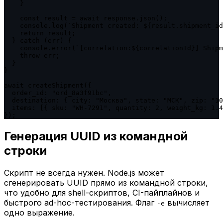
    }

    const result = await response.json();

    console.log(`Shipment created: ${result.shipment_id
    return result;

  } catch (err) {

    console.error(`[correlation:${correlationId}] Shipm
    throw err;

  }

}

await createShipment({

  order_id: "ord_8a3f91bc",

  destination: { city: "Москва", state: "МСК", zip: "10
  items: [{ sku: "WH-7291", quantity: 2, weight_kg: 1.4
});
Генерация UUID из командной
строки
Скрипт не всегда нужен. Node.js может
сгенерировать UUID прямо из командной строки,
что удобно для shell-скриптов, CI-пайплайнов и
быстрого ad-hoc-тестирования. Флаг
вычисляет
-e
одно выражение.