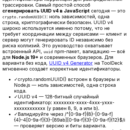
трассировки. Самый простой способ
сгенерировать UUID v4 в JavaScript
сегодня — это
: ноль зависимостей, одна
crypto.randomUUID()
строка, криптографически безопасен. UUID v4
широко используется именно потому, что не
требует координации между сервисами — клиент и
сервер могут генерировать ID независимо без
риска коллизий. Это руководство охватывает
встроенный API,
npm-пакет, валидацию — всё
uuid
для
Node.js 19+
и современных браузеров. Для
варианта без кода,
UUID v4 Generator
на ToolDeck
мгновенно создаёт корректные идентификаторы.
✓
crypto.randomUUID() встроен в браузеры и
Node.js — ноль зависимостей, одна строка
кода.
✓
UUID v4 — 128-битный случайный
идентификатор: xxxxxxxx-xxxx-4xxx-yxxx-
xxxxxxxxxxxx (y равен 8, 9, a или b).
✓
Валидируйте через /^[0-9a-f]{8}-[0-9a-f]
{4}-4[0-9a-f]{3}-[89ab][0-9a-f]{3}-[0-9a-f]{12}$/i
— проверяет версию и биты варианта.