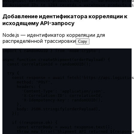
assignIds('warehouse-products.ndjson', 'warehouse-produ
// Assigned IDs to 1284 records → warehouse-products-wi
Добавление идентификатора корреляции к
исходящему API-запросу
Node.js — идентификатор корреляции для
распределённой трассировки
Copy
import { randomUUID } from 'node:crypto';

async function createShipment(orderPayload) {

  const correlationId = randomUUID();

  try {

    const response = await fetch('https://api.logistics
      method: 'POST',

      headers: {

        'Content-Type': 'application/json',

        'X-Correlation-ID': correlationId,

        'X-Idempotency-Key': randomUUID(),

      },

      body: JSON.stringify(orderPayload),

    });

    if (!response.ok) {

      const errorBody = await response.text();

      throw new Error(`Shipment API returned ${response