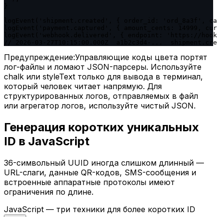
}

logEvent('shipment.created', { order_id: 'ord_8a3f', ca
logEvent('payment.captured', { amount_cents: 14999, cur
logEvent('webhook.delivered', { endpoint: 'https://hook
// 2026-03-27T10:15:00.000Z  a1b2c3d4-...  shipment.cre
Предупреждение:
Управляющие коды цвета портят
лог-файлы и ломают JSON-парсеры. Используйте
chalk или styleText только для вывода в терминал,
который человек читает напрямую. Для
структурированных логов, отправляемых в файл
или агрегатор логов, используйте чистый JSON.
Генерация коротких уникальных
ID в JavaScript
36-символьный UUID иногда слишком длинный —
URL-слаги, данные QR-кодов, SMS-сообщения и
встроенные аппаратные протоколы имеют
ограничения по длине.
JavaScript — три техники для более коротких ID