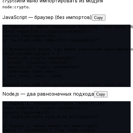
или явно импортировать из модуля
crypto
.
node:crypto
JavaScript — браузер (без импортов)
Copy
// Работает в любом современном браузере — без этапа сб
const requestId = crypto.randomUUID();

console.log(requestId);

// "3e7f1a92-4b0c-4d8e-9f12-7a6b3c8d5e1f"

// Используйте везде, где нужен уникальный идентификато
const telemetryEvent = {

  event_id: crypto.randomUUID(),

  action: "checkout.started",

  session_id: crypto.randomUUID(),

  timestamp: Date.now(),

  cart_total_cents: 14999,

};

console.log(JSON.stringify(telemetryEvent, null, 2));
Node.js — два равнозначных подхода
Copy
// Подход 1: глобальный crypto (Node.js 19+)

const orderId = crypto.randomUUID();

console.log(orderId);

// "a1b2c3d4-e5f6-4a7b-8c9d-0e1f2a3b4c5d"

// Подход 2: явный импорт из node:crypto

import { randomUUID } from 'node:crypto';
