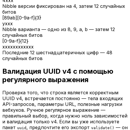
4xxx
Nibble версии фиксирован на 4, затем 12 случайных
битов
[89ab][0-9a-f]{3}
yxxx
Nibble варианта — одно из 8, 9, a, b — затем 12
случайных битов
[0-9a-f]{12}
xxxxxxxxxxxx
Последние 12 шестнадцатеричных цифр — 48
случайных битов
Валидация UUID v4 с помощью
регулярного выражения
Проверка того, что строка является корректным
UUID v4, встречается постоянно — тела входящих
API-запросов, параметры URL, полезные нагрузки
вебхуков. Ручное регулярное выражение —
правильный выбор, когда нужно ноль зависимостей
и валидация только v4. Если вы уже используете
пакет
, предпочтите его экспорт
— он
uuid
validate()