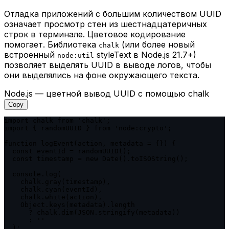
Отладка приложений с большим количеством UUID
означает просмотр стен из шестнадцатеричных
строк в терминале. Цветовое кодирование
помогает. Библиотека
(или более новый
chalk
встроенный
styleText в Node.js 21.7+)
node:util
позволяет выделять UUID в выводе логов, чтобы
они выделялись на фоне окружающего текста.
Node.js — цветной вывод UUID с помощью chalk
Copy
import chalk from 'chalk';

import { randomUUID } from 'node:crypto';

function logEvent(action, metadata = {}) {

  const eventId = randomUUID();

  const timestamp = new Date().toISOString();

  console.log(

    chalk.gray(timestamp),

    chalk.cyan(eventId),

    chalk.white(action),

    Object.keys(metadata).length

      ? chalk.dim(JSON.stringify(metadata))

      : ''

  );
