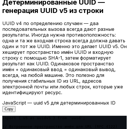
Детерминированные UUID —
генерация UUID v5 из строки
UUID v4 по определению случаен — два
последовательных вызова всегда дают разные
результаты. Иногда нужна противоположность:
одна и та же входная строка всегда должна давать
один и тот же UUID. Именно это делает UUID v5. Он
хеширует пространство имён UUID и входную
строку с помощью SHA-1, затем форматирует
результат как UUID. Одинаковое пространство
имён + одинаковый ввод = одинаковый вывод,
всегда, на любой машине. Это полезно для
получения стабильных ID из URL, адресов
электронной почты или любых строк, которые уже
идентифицируют ресурс.
JavaScript — uuid v5 для детерминированных ID
Copy
import { v5 as uuidv5 } from 'uuid';

// Встроенное пространство имён для URL (RFC 4122)
