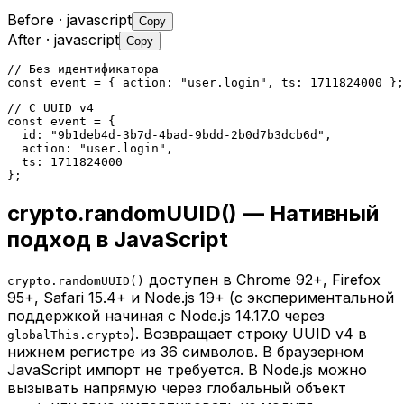
Before
· javascript
Copy
After
· javascript
Copy
// Без идентификатора

const event = { action: "user.login", ts: 1711824000 };
// С UUID v4

const event = {

  id: "9b1deb4d-3b7d-4bad-9bdd-2b0d7b3dcb6d",

  action: "user.login",

  ts: 1711824000

};
crypto.randomUUID() — Нативный
подход в JavaScript
доступен в Chrome 92+, Firefox
crypto.randomUUID()
95+, Safari 15.4+ и Node.js 19+ (с экспериментальной
поддержкой начиная с Node.js 14.17.0 через
). Возвращает строку UUID v4 в
globalThis.crypto
нижнем регистре из 36 символов. В браузерном
JavaScript импорт не требуется. В Node.js можно
вызывать напрямую через глобальный объект