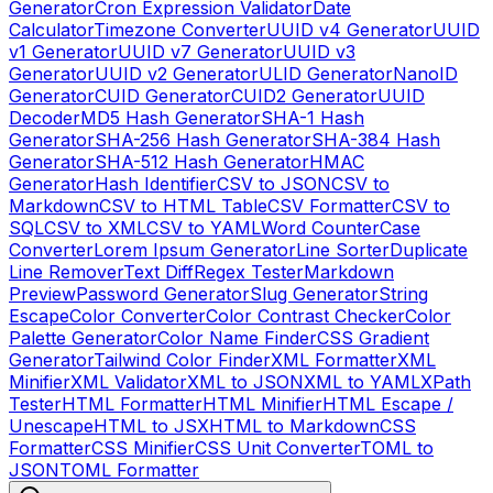
Generator
Cron Expression Validator
Date
Calculator
Timezone Converter
UUID v4 Generator
UUID
v1 Generator
UUID v7 Generator
UUID v3
Generator
UUID v2 Generator
ULID Generator
NanoID
Generator
CUID Generator
CUID2 Generator
UUID
Decoder
MD5 Hash Generator
SHA-1 Hash
Generator
SHA-256 Hash Generator
SHA-384 Hash
Generator
SHA-512 Hash Generator
HMAC
Generator
Hash Identifier
CSV to JSON
CSV to
Markdown
CSV to HTML Table
CSV Formatter
CSV to
SQL
CSV to XML
CSV to YAML
Word Counter
Case
Converter
Lorem Ipsum Generator
Line Sorter
Duplicate
Line Remover
Text Diff
Regex Tester
Markdown
Preview
Password Generator
Slug Generator
String
Escape
Color Converter
Color Contrast Checker
Color
Palette Generator
Color Name Finder
CSS Gradient
Generator
Tailwind Color Finder
XML Formatter
XML
Minifier
XML Validator
XML to JSON
XML to YAML
XPath
Tester
HTML Formatter
HTML Minifier
HTML Escape /
Unescape
HTML to JSX
HTML to Markdown
CSS
Formatter
CSS Minifier
CSS Unit Converter
TOML to
JSON
TOML Formatter