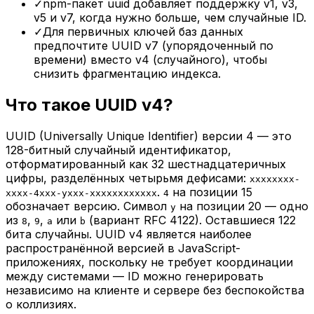
✓
npm-пакет uuid добавляет поддержку v1, v3,
v5 и v7, когда нужно больше, чем случайные ID.
✓
Для первичных ключей баз данных
предпочтите UUID v7 (упорядоченный по
времени) вместо v4 (случайного), чтобы
снизить фрагментацию индекса.
Что такое UUID v4?
UUID (Universally Unique Identifier) версии 4 — это
128-битный случайный идентификатор,
отформатированный как 32 шестнадцатеричных
цифры, разделённых четырьмя дефисами:
xxxxxxxx-
.
на позиции 15
xxxx-4xxx-yxxx-xxxxxxxxxxxx
4
обозначает версию. Символ
на позиции 20 — одно
y
из
,
,
или
(вариант RFC 4122). Оставшиеся 122
8
9
a
b
бита случайны. UUID v4 является наиболее
распространённой версией в JavaScript-
приложениях, поскольку не требует координации
между системами — ID можно генерировать
независимо на клиенте и сервере без беспокойства
о коллизиях.