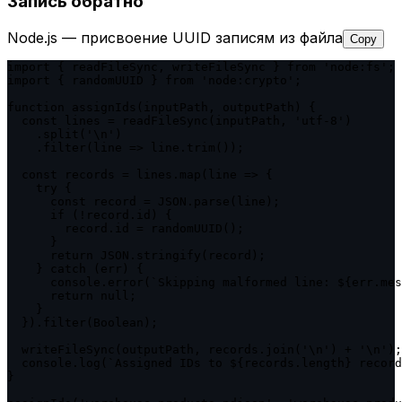
Запись обратно
Node.js — присвоение UUID записям из файла
Copy
import { readFileSync, writeFileSync } from 'node:fs';

import { randomUUID } from 'node:crypto';

function assignIds(inputPath, outputPath) {

  const lines = readFileSync(inputPath, 'utf-8')

    .split('\n')

    .filter(line => line.trim());

  const records = lines.map(line => {

    try {

      const record = JSON.parse(line);

      if (!record.id) {

        record.id = randomUUID();

      }

      return JSON.stringify(record);

    } catch (err) {

      console.error(`Skipping malformed line: ${err.mes
      return null;

    }

  }).filter(Boolean);

  writeFileSync(outputPath, records.join('\n') + '\n');

  console.log(`Assigned IDs to ${records.length} record
}
