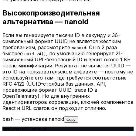
Высокопроизводительная
альтернатива — nanoid
Если вы генерируете тысячи ID в секунду и 36-
символьный формат UUID не является жёстким
требованием, рассмотрите
. Он в 2 раза
nanoid
быстрее
, по умолчанию генерирует 21-
uuid.v4()
символьный URL-безопасный ID и весит около 1 КБ
после минификации. Результат не является UUID —
это ID на пользовательском алфавите — поэтому не
используйте его там, где требуется соответствие
RFC 4122 (UUID-столбцы баз данных, API,
проверяющие формат UUID, trace ID в
OpenTelemetry). Но для внутренних
идентификаторов корреляции, ключей компонентов
React и URL-слагов он подходит отлично.
bash — установка nanoid
Copy
npm install nanoid