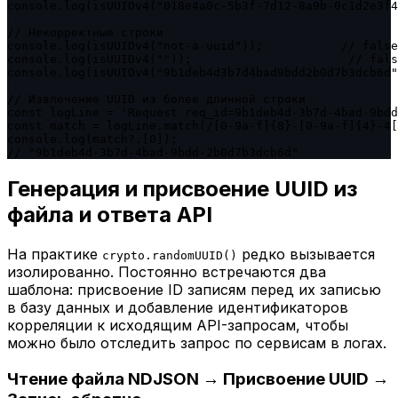
console.log(isUUIDv4("018e4a0c-5b3f-7d12-8a9b-0c1d2e3f4
// Некорректные строки

console.log(isUUIDv4("not-a-uuid"));           // false

console.log(isUUIDv4(""));                      // fals
console.log(isUUIDv4("9b1deb4d3b7d4bad9bdd2b0d7b3dcb6d"
// Извлечение UUID из более длинной строки

const logLine = 'Request req_id=9b1deb4d-3b7d-4bad-9bdd
const match = logLine.match(/[0-9a-f]{8}-[0-9a-f]{4}-4[
console.log(match?.[0]);

// "9b1deb4d-3b7d-4bad-9bdd-2b0d7b3dcb6d"
Генерация и присвоение UUID из
файла и ответа API
На практике
редко вызывается
crypto.randomUUID()
изолированно. Постоянно встречаются два
шаблона: присвоение ID записям перед их записью
в базу данных и добавление идентификаторов
корреляции к исходящим API-запросам, чтобы
можно было отследить запрос по сервисам в логах.
Чтение файла NDJSON → Присвоение UUID →