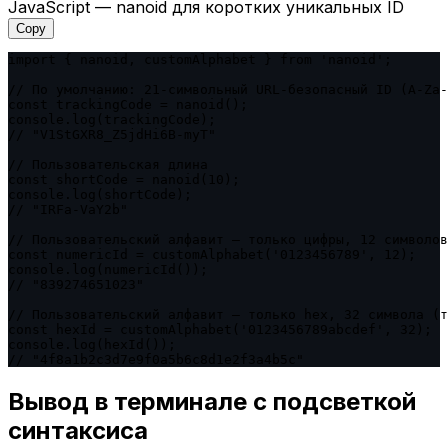
JavaScript — nanoid для коротких уникальных ID
Copy
import { nanoid, customAlphabet } from 'nanoid';

// По умолчанию: 21-символьный URL-безопасный ID (A-Za-
const trackingCode = nanoid();

console.log(trackingCode);

// "V1StGXR8_Z5jdHi6B-myT"

// Пользовательская длина

const shortCode = nanoid(10);

console.log(shortCode);

// "IRFa-VaY2b"

// Пользовательский алфавит — только цифры, 12 символов

const numericId = customAlphabet('0123456789', 12);

console.log(numericId());

// "839274651023"

// Пользовательский алфавит — только hex, 32 символа (т
const hexId = customAlphabet('0123456789abcdef', 32);

console.log(hexId());

// "4f8a1b2c3d7e9f0a5b6c8d1e2f3a4b5c"
Вывод в терминале с подсветкой
синтаксиса