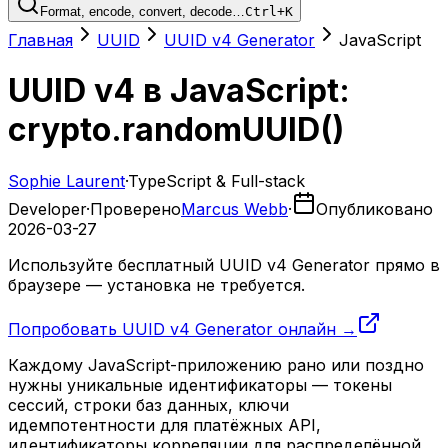
Format, encode, convert, decode…
Ctrl+K
Главная
UUID
UUID v4 Generator
JavaScript
UUID v4 в JavaScript:
crypto.randomUUID()
Sophie Laurent
·
TypeScript & Full-stack
Developer
·
Проверено
Marcus Webb
·
Опубликовано
2026-03-27
Используйте бесплатный UUID v4 Generator прямо в
браузере — установка не требуется.
Попробовать UUID v4 Generator онлайн →
Каждому JavaScript-приложению рано или поздно
нужны уникальные идентификаторы — токены
сессий, строки баз данных, ключи
идемпотентности для платёжных API,
идентификаторы корреляции для распределённой