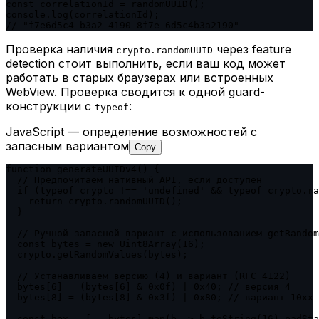
const correlationId = randomUUID();

console.log(correlationId);

// "f7e6d5c4-b3a2-4190-8f7e-6d5c4b3a2190"
Проверка наличия
через feature
crypto.randomUUID
detection стоит выполнить, если ваш код может
работать в старых браузерах или встроенных
WebView. Проверка сводится к одной guard-
конструкции с
:
typeof
JavaScript — определение возможностей с
запасным вариантом
Copy
function generateUUIDv4() {

  // Предпочитаем нативный API, если доступен

  if (typeof crypto !== 'undefined' && typeof crypto.ra
    return crypto.randomUUID();

  }

  // Ручной запасной вариант с использованием getRandom
  const bytes = new Uint8Array(16);

  crypto.getRandomValues(bytes);

  // Устанавливаем версию (4) и вариант (RFC 4122)

  bytes[6] = (bytes[6] & 0x0f) | 0x40; // версия 4

  bytes[8] = (bytes[8] & 0x3f) | 0x80; // вариант 10xx

  const hex = [...bytes].map(b => b.toString(16).padSta