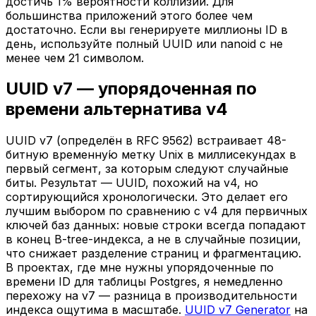
достичь 1% вероятности коллизии. Для
большинства приложений этого более чем
достаточно. Если вы генерируете миллионы ID в
день, используйте полный UUID или nanoid с не
менее чем 21 символом.
UUID v7 — упорядоченная по
времени альтернатива v4
UUID v7 (определён в RFC 9562) встраивает 48-
битную временну́ю метку Unix в миллисекундах в
первый сегмент, за которым следуют случайные
биты. Результат — UUID, похожий на v4, но
сортирующийся хронологически. Это делает его
лучшим выбором по сравнению с v4 для первичных
ключей баз данных: новые строки всегда попадают
в конец B-tree-индекса, а не в случайные позиции,
что снижает разделение страниц и фрагментацию.
В проектах, где мне нужны упорядоченные по
времени ID для таблицы Postgres, я немедленно
перехожу на v7 — разница в производительности
индекса ощутима в масштабе.
UUID v7 Generator
на