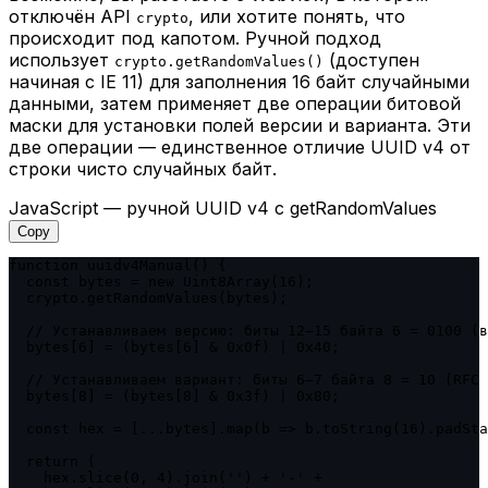
отключён API
, или хотите понять, что
crypto
происходит под капотом. Ручной подход
использует
(доступен
crypto.getRandomValues()
начиная с IE 11) для заполнения 16 байт случайными
данными, затем применяет две операции битовой
маски для установки полей версии и варианта. Эти
две операции — единственное отличие UUID v4 от
строки чисто случайных байт.
JavaScript — ручной UUID v4 с getRandomValues
Copy
function uuidv4Manual() {

  const bytes = new Uint8Array(16);

  crypto.getRandomValues(bytes);

  // Устанавливаем версию: биты 12–15 байта 6 = 0100 (в
  bytes[6] = (bytes[6] & 0x0f) | 0x40;

  // Устанавливаем вариант: биты 6–7 байта 8 = 10 (RFC 
  bytes[8] = (bytes[8] & 0x3f) | 0x80;

  const hex = [...bytes].map(b => b.toString(16).padSta
  return (

    hex.slice(0, 4).join('') + '-' +
