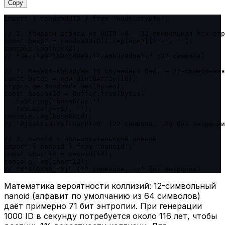
Copy
import { randomUUID } from 'node:crypto';

// 1. Убираем дефисы из UUID v4 → 32-символьная hex-стр
const hex32 = randomUUID().replaceAll('-', '');

console.log(hex32);

// "3e7f1a924b0c4d8e9f127a6b3c8d5e1f" (32 символа)

// 2. Base64-кодируем 16 случайных байт → 22-символьная
const bytes = new Uint8Array(16);

crypto.getRandomValues(bytes);

const base64Id = Buffer.from(bytes)

  .toString('base64url')

  .replace(/=+$/, '');

console.log(base64Id);

// "Pj8akksNTY6fEnarPIvR" (22 символа, 128 бит энтропии
// 3. nanoid с пользовательской длиной

import { nanoid } from 'nanoid';

const short12 = nanoid(12);

console.log(short12);

// "V1StGXR8_Z5j" (12 символов, ~71 бит энтропии)
Математика вероятности коллизий: 12-символьный
nanoid (алфавит по умолчанию из 64 символов)
даёт примерно 71 бит энтропии. При генерации
1000 ID в секунду потребуется около 116 лет, чтобы