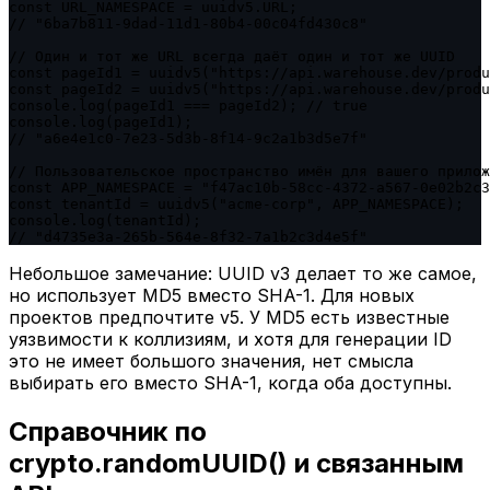
const URL_NAMESPACE = uuidv5.URL;

// "6ba7b811-9dad-11d1-80b4-00c04fd430c8"

// Один и тот же URL всегда даёт один и тот же UUID

const pageId1 = uuidv5("https://api.warehouse.dev/produ
const pageId2 = uuidv5("https://api.warehouse.dev/produ
console.log(pageId1 === pageId2); // true

console.log(pageId1);

// "a6e4e1c0-7e23-5d3b-8f14-9c2a1b3d5e7f"

// Пользовательское пространство имён для вашего прилож
const APP_NAMESPACE = "f47ac10b-58cc-4372-a567-0e02b2c3
const tenantId = uuidv5("acme-corp", APP_NAMESPACE);

console.log(tenantId);

// "d4735e3a-265b-564e-8f32-7a1b2c3d4e5f"
Небольшое замечание: UUID v3 делает то же самое,
но использует MD5 вместо SHA-1. Для новых
проектов предпочтите v5. У MD5 есть известные
уязвимости к коллизиям, и хотя для генерации ID
это не имеет большого значения, нет смысла
выбирать его вместо SHA-1, когда оба доступны.
Справочник по
crypto.randomUUID() и связанным