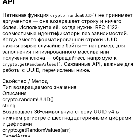
API
Нативная функция
не принимает
crypto.randomUUID()
аргументов — она возвращает строку и ничего
более. Используйте её, когда нужны RFC 4122-
совместимые идентификаторы без зависимостей.
Когда вместо форматированной строки UUID
нужны сырые случайные байты — например, для
заполнения типизированного массива или
получения ключа — обращайтесь напрямую к
. Связанные API, важные для
crypto.getRandomValues()
работы с UUID, перечислены ниже.
Свойство / Метод
Тип возвращаемого значения
Описание
crypto.randomUUID()
string
Возвращает 36-символьную строку UUID v4 в
нижнем регистре с шестнадцатеричными цифрами
и дефисами
crypto.getRandomValues(arr)
TypedArray