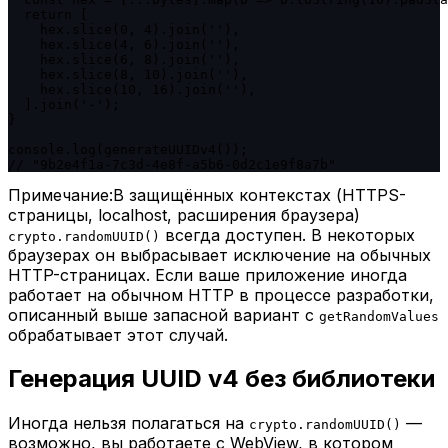
  return [

    hex.slice(0, 4).join(''),

    hex.slice(4, 6).join(''),

    hex.slice(6, 8).join(''),

    hex.slice(8, 10).join(''),

    hex.slice(10, 16).join(''),

  ].join('-');

}

console.log(generateUUIDv4());

// "9b2e4f1a-7c3d-4e8f-a5b6-0d2c1e9f8a7b"
Примечание:
В защищённых контекстах (HTTPS-
страницы, localhost, расширения браузера)
всегда доступен. В некоторых
crypto.randomUUID()
браузерах он выбрасывает исключение на обычных
HTTP-страницах. Если ваше приложение иногда
работает на обычном HTTP в процессе разработки,
описанный выше запасной вариант с
getRandomValues
обрабатывает этот случай.
Генерация UUID v4 без библиотеки
Иногда нельзя полагаться на
—
crypto.randomUUID()
возможно, вы работаете с WebView, в котором