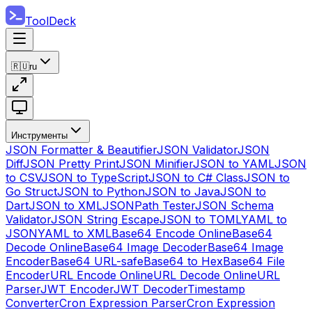
ToolDeck
🇷🇺
ru
Инструменты
JSON Formatter & Beautifier
JSON Validator
JSON
Diff
JSON Pretty Print
JSON Minifier
JSON to YAML
JSON
to CSV
JSON to TypeScript
JSON to C# Class
JSON to
Go Struct
JSON to Python
JSON to Java
JSON to
Dart
JSON to XML
JSONPath Tester
JSON Schema
Validator
JSON String Escape
JSON to TOML
YAML to
JSON
YAML to XML
Base64 Encode Online
Base64
Decode Online
Base64 Image Decoder
Base64 Image
Encoder
Base64 URL-safe
Base64 to Hex
Base64 File
Encoder
URL Encode Online
URL Decode Online
URL
Parser
JWT Encoder
JWT Decoder
Timestamp
Converter
Cron Expression Parser
Cron Expression