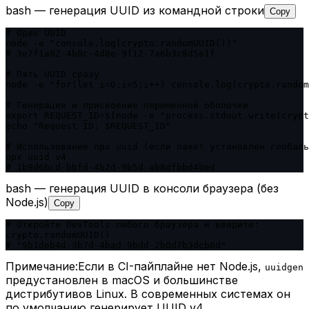
bash — генерация UUID из командной строки
Copy
# Один UUID

node -e "console.log(crypto.randomUUID())"

# 3e7f1a92-4b0c-4d8e-9f12-7a6b3c8d5e1f

# Пять UUID сразу

node -e "for(let i=0;i<5;i++) console.log(crypto.random
# Генерация и присвоение переменной оболочки

export REQUEST_ID=$(node -e "process.stdout.write(crypt
echo "Request ID: $REQUEST_ID"

# Использование npx uuid (если пакет установлен глобаль
npx uuid v4

# 1b9d6bcd-bbfd-4b2d-9b5d-ab8dfbbd4bed
bash — генерация UUID в консоли браузера (без
Node.js)
Copy
# Откройте DevTools любого браузера и введите:

crypto.randomUUID()

# "9b1deb4d-3b7d-4bad-9bdd-2b0d7b3dcb6d"
Примечание:
Если в CI-пайплайне нет Node.js,
uuidgen
предустановлен в macOS и большинстве
дистрибутивов Linux. В современных системах он
по умолчанию генерирует UUID v4.