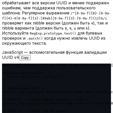
обрабатывает все версии UUID и менее подвержен
ошибкам, чем поддержка пользовательского
шаблона. Регулярное выражение
/^[0-9a-f]
{8}
-[0-9a-
f]
{4}
-4[0-9a-f]
{3}
-[89ab][0-9a-f]
{3}
-[0-9a-f]
{12}
$/i
проверяет как nibble версии (должен быть
), так и
4
nibble варианта (должен быть
,
,
или
).
8
9
a
b
Используйте
для булевых
RegExp.prototype.test()
проверок и
когда нужно извлечь UUID из
.match()
окружающего текста.
JavaScript — вспомогательная функция валидации
UUID v4
Copy
const UUID_V4_RE = /^[0-9a-f]{8}-[0-9a-f]{4}-4[0-9a-f]{
function isUUIDv4(str) {

  return UUID_V4_RE.test(str);

}

// Корректный UUID v4

console.log(isUUIDv4("9b1deb4d-3b7d-4bad-9bdd-2b0d7b3dc
// UUID v1 — nibble версии равен 1, а не 4

console.log(isUUIDv4("550e8400-e29b-11d4-a716-446655440
// UUID v7 — nibble версии равен 7
