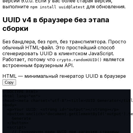
версии 9.0.0. Если у вас более старая версия,
выполните
для обновления.
npm install uuid@latest
UUID v4 в браузере без этапа
сборки
Без бандлера, без npm, без транспилятора. Просто
обычный HTML-файл. Это простейший способ
сгенерировать UUID в клиентском JavaScript.
Работает, потому что
является
crypto.randomUUID()
встроенным браузерным API.
HTML — минимальный генератор UUID в браузере
Copy
<!DOCTYPE html>

<html lang="en">

<head><meta charset="utf-8"><title>UUID Generator</titl
<body>

  <p>Your UUID: <strong id="output"></strong></p>

  <button onclick="document.getElementById('output').te
    Generate

  </button>

  <script>

    // Генерируем один UUID при загрузке страницы
