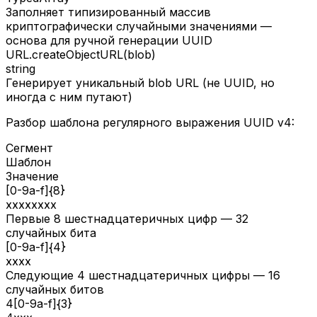
Заполняет типизированный массив
криптографически случайными значениями —
основа для ручной генерации UUID
URL.createObjectURL(blob)
string
Генерирует уникальный blob URL (не UUID, но
иногда с ним путают)
Разбор шаблона регулярного выражения UUID v4:
Сегмент
Шаблон
Значение
[0-9a-f]{8}
xxxxxxxx
Первые 8 шестнадцатеричных цифр — 32
случайных бита
[0-9a-f]{4}
xxxx
Следующие 4 шестнадцатеричных цифры — 16
случайных битов
4[0-9a-f]{3}