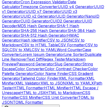
Generator
Cron Expression Validator
Date
Calculator
Timezone Converter
UUID v4 Generator
UUID
v1 Generator
UUID v7 Generator
UUID v3
Generator
UUID v2 Generator
ULID Generator
NanoID
Generator
CUID Generator
CUID2 Generator
UUID
Decoder
MD5 Hash Generator
SHA-1 Hash
Generator
SHA-256 Hash Generator
SHA-384 Hash
Generator
SHA-512 Hash Generator
HMAC
Generator
Hash Identifier
CSV to JSON
CSV to
Markdown
CSV to HTML Table
CSV Formatter
CSV to
SQL
CSV to XML
CSV to YAML
Word Counter
Case
Converter
Lorem Ipsum Generator
Line Sorter
Duplicate
Line Remover
Text Diff
Regex Tester
Markdown
Preview
Password Generator
Slug Generator
String
Escape
Color Converter
Color Contrast Checker
Color
Palette Generator
Color Name Finder
CSS Gradient
Generator
Tailwind Color Finder
XML Formatter
XML
Minifier
XML Validator
XML to JSON
XML to YAML
XPath
Tester
HTML Formatter
HTML Minifier
HTML Escape /
Unescape
HTML to JSX
HTML to Markdown
CSS
Formatter
CSS Minifier
CSS Unit Converter
TOML to
JSON
TOML Formatter