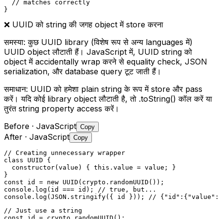
  // matches correctly

}
❌
UUID को string की जगह object में store करना
समस्या:
कुछ UUID library (विशेष रूप से अन्य languages में)
UUID object लौटाती हैं। JavaScript में, UUID string को
object में accidentally wrap करने से equality check, JSON
serialization, और database query टूट जाती हैं।
समाधान:
UUID को हमेशा plain string के रूप में store और pass
करें। यदि कोई library object लौटाती है, तो .toString() कॉल करें या
तुरंत string property access करें।
Before
· JavaScript
Copy
After
· JavaScript
Copy
// Creating unnecessary wrapper

class UUID {

  constructor(value) { this.value = value; }

}

const id = new UUID(crypto.randomUUID());

console.log(id === id); // true, but...

console.log(JSON.stringify({ id })); // {"id":{"value":
// Just use a string

const id = crypto.randomUUID();
