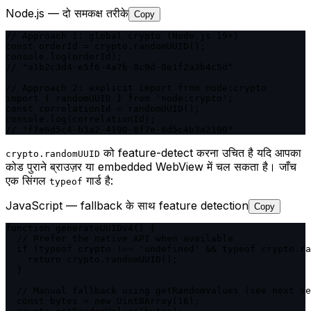
Node.js — दो समकक्ष तरीके
Copy
// Approach 1: global crypto (Node.js 19+)

const orderId = crypto.randomUUID();

console.log(orderId);

// "a1b2c3d4-e5f6-4a7b-8c9d-0e1f2a3b4c5d"

// Approach 2: explicit import from node:crypto

import { randomUUID } from 'node:crypto';

const correlationId = randomUUID();

console.log(correlationId);

// "f7e6d5c4-b3a2-4190-8f7e-6d5c4b3a2190"
को feature-detect करना उचित है यदि आपका
crypto.randomUUID
कोड पुराने ब्राउज़र या embedded WebView में चल सकता है। जाँच
एक सिंगल
गार्ड है:
typeof
JavaScript — fallback के साथ feature detection
Copy
function generateUUIDv4() {

  // Prefer the native API when available

  if (typeof crypto !== 'undefined' && typeof crypto.ra
    return crypto.randomUUID();

  }

  // Manual fallback using getRandomValues (see next se
  const bytes = new Uint8Array(16);
