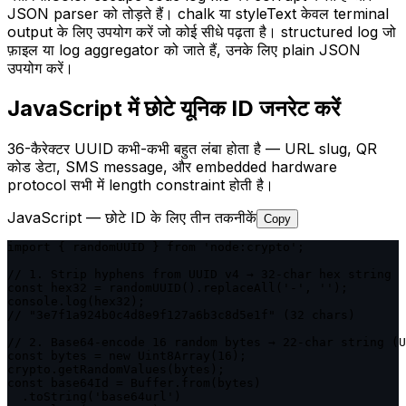
JSON parser को तोड़ते हैं। chalk या styleText केवल terminal
output के लिए उपयोग करें जो कोई सीधे पढ़ता है। structured log जो
फ़ाइल या log aggregator को जाते हैं, उनके लिए plain JSON
उपयोग करें।
JavaScript में छोटे यूनिक ID जनरेट करें
36-कैरेक्टर UUID कभी-कभी बहुत लंबा होता है — URL slug, QR
कोड डेटा, SMS message, और embedded hardware
protocol सभी में length constraint होती है।
JavaScript — छोटे ID के लिए तीन तकनीकें
Copy
import { randomUUID } from 'node:crypto';

// 1. Strip hyphens from UUID v4 → 32-char hex string

const hex32 = randomUUID().replaceAll('-', '');

console.log(hex32);

// "3e7f1a924b0c4d8e9f127a6b3c8d5e1f" (32 chars)

// 2. Base64-encode 16 random bytes → 22-char string (U
const bytes = new Uint8Array(16);

crypto.getRandomValues(bytes);

const base64Id = Buffer.from(bytes)

  .toString('base64url')
