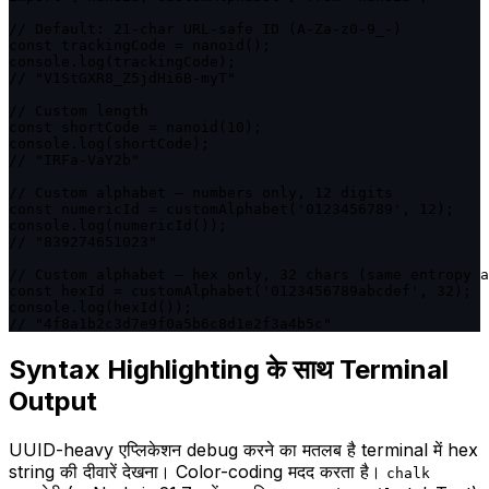
// Default: 21-char URL-safe ID (A-Za-z0-9_-)

const trackingCode = nanoid();

console.log(trackingCode);

// "V1StGXR8_Z5jdHi6B-myT"

// Custom length

const shortCode = nanoid(10);

console.log(shortCode);

// "IRFa-VaY2b"

// Custom alphabet — numbers only, 12 digits

const numericId = customAlphabet('0123456789', 12);

console.log(numericId());

// "839274651023"

// Custom alphabet — hex only, 32 chars (same entropy a
const hexId = customAlphabet('0123456789abcdef', 32);

console.log(hexId());

// "4f8a1b2c3d7e9f0a5b6c8d1e2f3a4b5c"
Syntax Highlighting के साथ Terminal
Output
UUID-heavy एप्लिकेशन debug करने का मतलब है terminal में hex
string की दीवारें देखना। Color-coding मदद करता है।
chalk