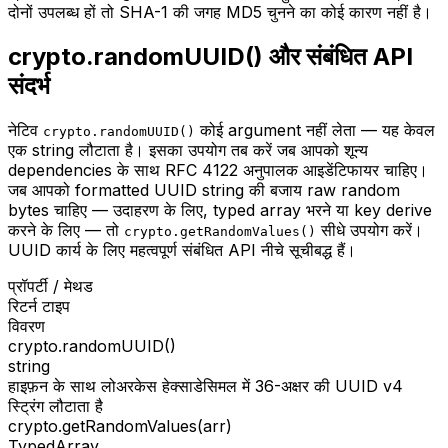
दोनों उपलब्ध हों तो SHA-1 की जगह MD5 चुनने का कोई कारण नहीं है।
crypto.randomUUID() और संबंधित API
संदर्भ
नेटिव
कोई argument नहीं लेता — यह केवल
crypto.randomUUID()
एक string लौटाता है। इसका उपयोग तब करें जब आपको शून्य
dependencies के साथ RFC 4122 अनुपालक आइडेंटिफायर चाहिए।
जब आपको formatted UUID string की बजाय raw random
bytes चाहिए — उदाहरण के लिए, typed array भरने या key derive
करने के लिए — तो
सीधे उपयोग करें।
crypto.getRandomValues()
UUID कार्य के लिए महत्वपूर्ण संबंधित API नीचे सूचीबद्ध हैं।
प्रॉपर्टी / मेथड
रिटर्न टाइप
विवरण
crypto.randomUUID()
string
हाइफ़न के साथ लोअरकेस हेक्साडेसिमल में 36-अक्षर की UUID v4
स्ट्रिंग लौटाता है
crypto.getRandomValues(arr)
TypedArray