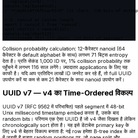
  .replace(/=+$/, '');

console.log(base64Id);

// "Pj8akksNTY6fEnarPIvR" (22 chars, 128 bits of entrop
// 3. nanoid at custom length

import { nanoid } from 'nanoid';

const short12 = nanoid(12);

console.log(short12);

// "V1StGXR8_Z5j" (12 chars, ~71 bits of entropy)
Collision probability calculation: 12-कैरेक्टर nanoid (64
कैरेक्टर के default alphabet के साथ) लगभग 71 बिट्स entropy
देता है। प्रति सेकंड 1,000 ID पर, 1% collision probability तक
पहुँचने में लगभग 116 साल लगेंगे। ज़्यादातर applications के लिए यह
काफी है। यदि आप प्रतिदिन लाखों ID जनरेट कर रहे हैं, तो full UUID
उपयोग करें या कम से कम 21 कैरेक्टर के साथ nanoid उपयोग करें।
UUID v7 — v4 का Time-Ordered विकल्प
UUID v7 (RFC 9562 में परिभाषित) पहले segment में 48-bit
Unix millisecond timestamp embed करता है, उसके बाद
random bits। परिणाम एक ऐसा UUID है जो v4 जैसा दिखता है लेकिन
chronologically sort होता है। यह इसे डेटाबेस primary key के
लिए v4 से बेहतर विकल्प बनाता है: नई row हमेशा B-tree index के अंत
में जुड़ती है बजाय random positions पर, जो page split और