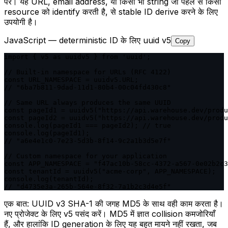
पर। यह URL, email address, या किसी भी string जो पहले से किसी
resource को identify करती है, से stable ID derive करने के लिए
उपयोगी है।
JavaScript — deterministic ID के लिए uuid v5
Copy
import { v5 as uuidv5 } from 'uuid';

// Built-in namespace for URLs (RFC 4122)

const URL_NAMESPACE = uuidv5.URL;

// "6ba7b811-9dad-11d1-80b4-00c04fd430c8"

// Same URL always produces the same UUID

const pageId1 = uuidv5("https://api.warehouse.dev/produ
const pageId2 = uuidv5("https://api.warehouse.dev/produ
console.log(pageId1 === pageId2); // true

console.log(pageId1);

// "a6e4e1c0-7e23-5d3b-8f14-9c2a1b3d5e7f"

// Custom namespace for your application

const APP_NAMESPACE = "f47ac10b-58cc-4372-a567-0e02b2c3
const tenantId = uuidv5("acme-corp", APP_NAMESPACE);

console.log(tenantId);

// "d4735e3a-265b-564e-8f32-7a1b2c3d4e5f"
एक बात: UUID v3 SHA-1 की जगह MD5 के साथ वही काम करता है।
नए प्रोजेक्ट के लिए v5 पसंद करें। MD5 में ज्ञात collision कमजोरियाँ
हैं, और हालांकि ID generation के लिए यह बहुत मायने नहीं रखता, जब