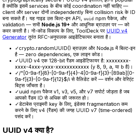
है क्योंकि इसमें services के बीच कोई coordination नहीं चाहिए —
client और server दोनों independently बिना collision risk के ID
बना सकते हैं। यह गाइड उस बिल्ट-इन API,
npm पैकेज, और
uuid
validation — सभी
Node.js 19+
और आधुनिक ब्राउज़र पर — को
कवर करती है। नो-कोड विकल्प के लिए, ToolDeck पर
UUID v4
Generator
तुरंत RFC-अनुपालक आइडेंटिफायर बनाता है।
✓
crypto.randomUUID() ब्राउज़र और Node.js में बिल्ट-इन
है — zero dependencies, एक लाइन कोड।
✓
UUID v4 एक 128-bit रैंडम आइडेंटिफायर है: xxxxxxxx-
xxxx-4xxx-yxxx-xxxxxxxxxxxx (y 8, 9, a, या b है)।
✓
/^[0-9a-f]{8}-[0-9a-f]{4}-4[0-9a-f]{3}-[89ab][0-
9a-f]{3}-[0-9a-f]{12}$/i से वैलिडेट करें — वर्शन और वेरिएंट
बिट्स जाँचता है।
✓
uuid npm पैकेज v1, v3, v5, और v7 सपोर्ट जोड़ता है जब
आपको रैंडम ID से अधिक की जरूरत हो।
✓
डेटाबेस प्राइमरी key के लिए, इंडेक्स fragmentation कम
करने के लिए v4 (रैंडम) की जगह UUID v7 (time-ordered)
पसंद करें।
UUID v4 क्या है?