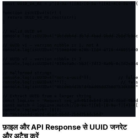
const UUID_V4_RE = /^[0-9a-f]{8}-[0-9a-f]{4}-4[0-9a-f]{
function isUUIDv4(str) {

  return UUID_V4_RE.test(str);

}

// Valid UUID v4

console.log(isUUIDv4("9b1deb4d-3b7d-4bad-9bdd-2b0d7b3dc
// UUID v1 — version nibble is 1, not 4

console.log(isUUIDv4("550e8400-e29b-11d4-a716-446655440
// UUID v7 — version nibble is 7

console.log(isUUIDv4("018e4a0c-5b3f-7d12-8a9b-0c1d2e3f4
// Malformed strings

console.log(isUUIDv4("not-a-uuid"));           // false

console.log(isUUIDv4(""));                      // fals
console.log(isUUIDv4("9b1deb4d3b7d4bad9bdd2b0d7b3dcb6d"
// Extract UUID from a larger string

const logLine = 'Request req_id=9b1deb4d-3b7d-4bad-9bdd
const match = logLine.match(/[0-9a-f]{8}-[0-9a-f]{4}-4[
console.log(match?.[0]);

// "9b1deb4d-3b7d-4bad-9bdd-2b0d7b3dcb6d"
फ़ाइल और API Response से UUID जनरेट
और अटैच करें