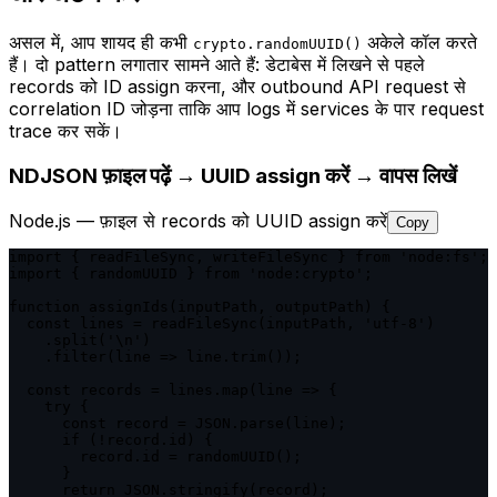
असल में, आप शायद ही कभी
अकेले कॉल करते
crypto.randomUUID()
हैं। दो pattern लगातार सामने आते हैं: डेटाबेस में लिखने से पहले
records को ID assign करना, और outbound API request से
correlation ID जोड़ना ताकि आप logs में services के पार request
trace कर सकें।
NDJSON फ़ाइल पढ़ें → UUID assign करें → वापस लिखें
Node.js — फ़ाइल से records को UUID assign करें
Copy
import { readFileSync, writeFileSync } from 'node:fs';

import { randomUUID } from 'node:crypto';

function assignIds(inputPath, outputPath) {

  const lines = readFileSync(inputPath, 'utf-8')

    .split('\n')

    .filter(line => line.trim());

  const records = lines.map(line => {

    try {

      const record = JSON.parse(line);

      if (!record.id) {

        record.id = randomUUID();

      }

      return JSON.stringify(record);
