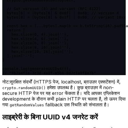
  crypto.getRandomValues(bytes);

  // Set version (4) and variant (RFC 4122)

  bytes[6] = (bytes[6] & 0x0f) | 0x40; // version 4

  bytes[8] = (bytes[8] & 0x3f) | 0x80; // variant 10xx

  const hex = [...bytes].map(b => b.toString(16).padSta
  return [

    hex.slice(0, 4).join(''),

    hex.slice(4, 6).join(''),

    hex.slice(6, 8).join(''),

    hex.slice(8, 10).join(''),

    hex.slice(10, 16).join(''),

  ].join('-');

}

console.log(generateUUIDv4());

// "9b2e4f1a-7c3d-4e8f-a5b6-0d2c1e9f8a7b"
नोट:
सुरक्षित संदर्भों (HTTPS पेज, localhost, ब्राउज़र एक्सटेंशन) में,
हमेशा उपलब्ध है। कुछ ब्राउज़र में non-
crypto.randomUUID()
secure HTTP पेज पर यह error फेंकता है। यदि आपका एप्लिकेशन
development के दौरान कभी plain HTTP पर चलता है, तो ऊपर दिया
गया
fallback उस स्थिति को संभालता है।
getRandomValues
लाइब्रेरी के बिना UUID v4 जनरेट करें