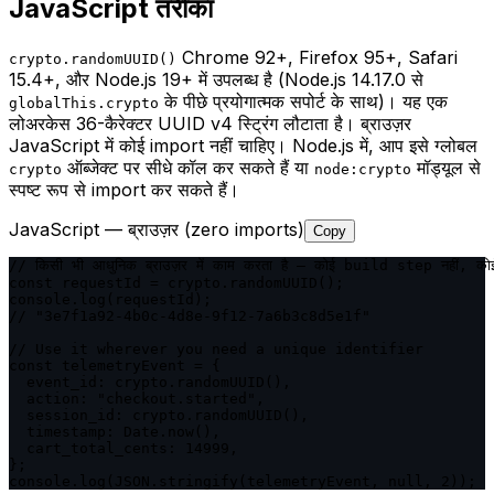
JavaScript तरीका
Chrome 92+, Firefox 95+, Safari
crypto.randomUUID()
15.4+, और Node.js 19+ में उपलब्ध है (Node.js 14.17.0 से
के पीछे प्रयोगात्मक सपोर्ट के साथ)। यह एक
globalThis.crypto
लोअरकेस 36-कैरेक्टर UUID v4 स्ट्रिंग लौटाता है। ब्राउज़र
JavaScript में कोई import नहीं चाहिए। Node.js में, आप इसे ग्लोबल
ऑब्जेक्ट पर सीधे कॉल कर सकते हैं या
मॉड्यूल से
crypto
node:crypto
स्पष्ट रूप से import कर सकते हैं।
JavaScript — ब्राउज़र (zero imports)
Copy
// किसी भी आधुनिक ब्राउज़र में काम करता है — कोई build step नहीं, को
const requestId = crypto.randomUUID();

console.log(requestId);

// "3e7f1a92-4b0c-4d8e-9f12-7a6b3c8d5e1f"

// Use it wherever you need a unique identifier

const telemetryEvent = {

  event_id: crypto.randomUUID(),

  action: "checkout.started",

  session_id: crypto.randomUUID(),

  timestamp: Date.now(),

  cart_total_cents: 14999,

};

console.log(JSON.stringify(telemetryEvent, null, 2));