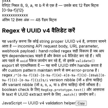
yxxx
वेरिएंट निबल 8, 9, a, या b में से एक है — उसके बाद 12 रैंडम बिट्स
[0-9a-f]{12}
xxxxxxxxxxxx
अंतिम 12 हेक्स अंक — 48 रैंडम बिट्स
Regex से UUID v4 वैलिडेट करें
यह verify करना कि कोई string proper UUID v4 है, लगातार सामने
आता है — incoming API request body, URL parameter,
webhook payload। hand-rolled regex सही विकल्प है जब आप
शून्य dependencies चाहते हैं और केवल v4 वैलिडेट कर रहे हैं। यदि
आप पहले से
पैकेज उपयोग कर रहे हैं, तो इसके
uuid
validate()
export को प्राथमिकता दें — यह सभी UUID वर्शन handle करता है
और custom pattern maintain करने से कम error-prone है।
regex
/^[0-9a-f]
{8}
-[0-9a-f]
{4}
-4[0-9a-f]
{3}
-[89ab][0-
version nibble (जो
होना चाहिए)
9a-f]
{3}
-[0-9a-f]
{12}
$/i
4
और variant nibble (जो
,
,
, या
होना चाहिए) दोनों जाँचता है।
8
9
a
b
boolean check के लिए
और आसपास
RegExp.prototype.test()
के text से UUID extract करने के लिए
उपयोग करें।
.match()
JavaScript — UUID v4 validation helper
Copy