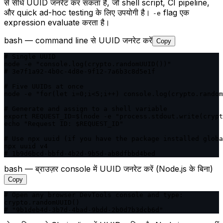
से सीधे UUID जनरेट कर सकता है, जो shell script, CI pipeline,
और quick ad-hoc testing के लिए उपयोगी है।
flag एक
-e
expression evaluate करता है।
bash — command line से UUID जनरेट करें
Copy
# Single UUID

node -e "console.log(crypto.randomUUID())"

# 3e7f1a92-4b0c-4d8e-9f12-7a6b3c8d5e1f

# Five UUIDs at once

node -e "for(let i=0;i<5;i++) console.log(crypto.random
# Generate and assign to a shell variable

export REQUEST_ID=$(node -e "process.stdout.write(crypt
echo "Request ID: $REQUEST_ID"

# Use npx uuid (if you have the package installed globa
npx uuid v4

# 1b9d6bcd-bbfd-4b2d-9b5d-ab8dfbbd4bed
bash — ब्राउज़र console में UUID जनरेट करें (Node.js के बिना)
Copy
# Open any browser DevTools console and type:

crypto.randomUUID()

# "9b1deb4d-3b7d-4bad-9bdd-2b0d7b3dcb6d"