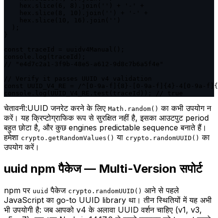
    hex.slice(6, 8).join('') + '-' +

    hex.slice(8, 10).join('') + '-' +

    hex.slice(10, 16).join('')

  );

}

const traceId = uuidv4Manual();

console.log(traceId);

// "e4d7c2a1-3f9b-48e5-a612-9d8c7b6a5f4e"

// Verify it passes UUID v4 validation

const UUID_V4_RE = /^[0-9a-f]{8}-[0-9a-f]{4}-4[0-9a-f]{
console.log(UUID_V4_RE.test(traceId)); // true
चेतावनी:
UUID जनरेट करने के लिए
का कभी उपयोग न
Math.random()
करें। यह क्रिप्टोग्राफिक रूप से सुरक्षित नहीं है, इसका आउटपुट period
बहुत छोटा है, और कुछ engines predictable sequence बनाते हैं।
हमेशा
या
का
crypto.getRandomValues()
crypto.randomUUID()
उपयोग करें।
uuid npm पैकेज — Multi-Version सपोर्ट
npm पर
पैकेज
आने से पहले
uuid
crypto.randomUUID()
JavaScript का go-to UUID library था। तीन स्थितियों में यह अभी
भी उपयोगी है: जब आपको v4 के अलावा UUID वर्शन चाहिए (v1, v3,