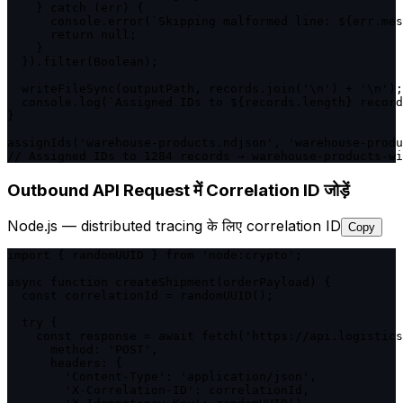
    } catch (err) {

      console.error(`Skipping malformed line: ${err.mes
      return null;

    }

  }).filter(Boolean);

  writeFileSync(outputPath, records.join('\n') + '\n');

  console.log(`Assigned IDs to ${records.length} record
}

assignIds('warehouse-products.ndjson', 'warehouse-produ
// Assigned IDs to 1284 records → warehouse-products-wi
Outbound API Request में Correlation ID जोड़ें
Node.js — distributed tracing के लिए correlation ID
Copy
import { randomUUID } from 'node:crypto';

async function createShipment(orderPayload) {

  const correlationId = randomUUID();

  try {

    const response = await fetch('https://api.logistics
      method: 'POST',

      headers: {

        'Content-Type': 'application/json',

        'X-Correlation-ID': correlationId,
