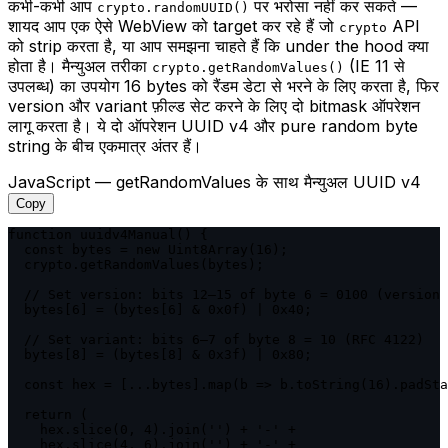
कभी-कभी आप
पर भरोसा नहीं कर सकते —
crypto.randomUUID()
शायद आप एक ऐसे WebView को target कर रहे हैं जो
API
crypto
को strip करता है, या आप समझना चाहते हैं कि under the hood क्या
होता है। मैन्युअल तरीका
(IE 11 से
crypto.getRandomValues()
उपलब्ध) का उपयोग 16 bytes को रैंडम डेटा से भरने के लिए करता है, फिर
version और variant फ़ील्ड सेट करने के लिए दो bitmask ऑपरेशन
लागू करता है। ये दो ऑपरेशन UUID v4 और pure random byte
string के बीच एकमात्र अंतर हैं।
JavaScript — getRandomValues के साथ मैन्युअल UUID v4
Copy
function uuidv4Manual() {

  const bytes = new Uint8Array(16);

  crypto.getRandomValues(bytes);

  // Set version: bits 12–15 of byte 6 = 0100 (version 
  bytes[6] = (bytes[6] & 0x0f) | 0x40;

  // Set variant: bits 6–7 of byte 8 = 10 (RFC 4122)

  bytes[8] = (bytes[8] & 0x3f) | 0x80;

  const hex = [...bytes].map(b => b.toString(16).padSta
  return (

    hex.slice(0, 4).join('') + '-' +

    hex.slice(4, 6).join('') + '-' +
