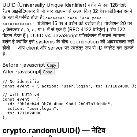
UUID (Universally Unique Identifier) वर्शन 4 एक 128-bit
रैंडम आइडेंटिफायर है जो चार हाइफ़न से अलग किए 32 हेक्साडेसिमल अंकों
के रूप में फॉर्मेट होता है:
xxxxxxxx-xxxx-4xxx-yxxx-
। पोजीशन 15 पर
वर्शन को दर्शाता है। पोजीशन 20 पर
xxxxxxxxxxxx
4
कैरेक्टर
,
,
, या
में से एक है (RFC 4122 वेरिएंट)। शेष 122
y
8
9
a
b
बिट्स रैंडम हैं। UUID v4 JavaScript एप्लिकेशन में सबसे सामान्य
वर्शन है क्योंकि इसे systems के बीच coordination की आवश्यकता नहीं
होती — आप client और server पर स्वतंत्र रूप से ID जनरेट कर सकते
हैं।
Before
· javascript
Copy
After
· javascript
Copy
// No identifier

const event = { action: "user.login", ts: 1711824000 };
// With UUID v4

const event = {

  id: "9b1deb4d-3b7d-4bad-9bdd-2b0d7b3dcb6d",

  action: "user.login",

  ts: 1711824000

};
crypto.randomUUID() — नेटिव