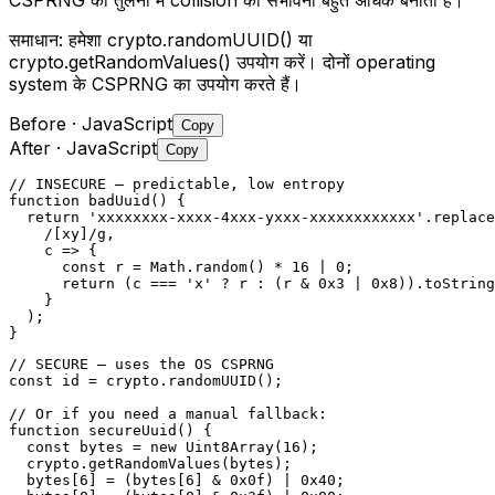
समाधान:
हमेशा crypto.randomUUID() या
crypto.getRandomValues() उपयोग करें। दोनों operating
system के CSPRNG का उपयोग करते हैं।
Before
· JavaScript
Copy
After
· JavaScript
Copy
// INSECURE — predictable, low entropy

function badUuid() {

  return 'xxxxxxxx-xxxx-4xxx-yxxx-xxxxxxxxxxxx'.replace
    /[xy]/g,

    c => {

      const r = Math.random() * 16 | 0;

      return (c === 'x' ? r : (r & 0x3 | 0x8)).toString
    }

  );

}
// SECURE — uses the OS CSPRNG

const id = crypto.randomUUID();

// Or if you need a manual fallback:

function secureUuid() {

  const bytes = new Uint8Array(16);

  crypto.getRandomValues(bytes);

  bytes[6] = (bytes[6] & 0x0f) | 0x40;
