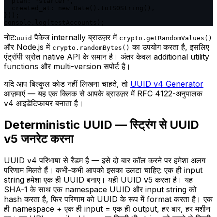
  plan: "starter",

  created_at: new Date().toISOString(),

}));

console.log(testAccounts);
नोट:
पैकेज internally ब्राउज़र में
uuid
crypto.getRandomValues()
और Node.js में
का उपयोग करता है, इसलिए
crypto.randomBytes()
एंट्रॉपी स्रोत native API के समान है। अंतर केवल additional utility
functions और multi-version सपोर्ट है।
यदि आप बिल्कुल कोड नहीं लिखना चाहते, तो
UUID v4 Generator
आज़माएं — यह एक क्लिक से आपके ब्राउज़र में RFC 4122-अनुपालक
v4 आइडेंटिफायर बनाता है।
Deterministic UUID — स्ट्रिंग से UUID
v5 जनरेट करना
UUID v4 परिभाषा से रैंडम है — इसे दो बार कॉल करने पर हमेशा अलग
परिणाम मिलते हैं। कभी-कभी आपको इसका उलटा चाहिए: एक ही input
string हमेशा एक ही UUID बनाए। यही UUID v5 करता है। यह
SHA-1 के साथ एक namespace UUID और input string को
hash करता है, फिर परिणाम को UUID के रूप में format करता है। एक
ही namespace + एक ही input = एक ही output, हर बार, हर मशीन