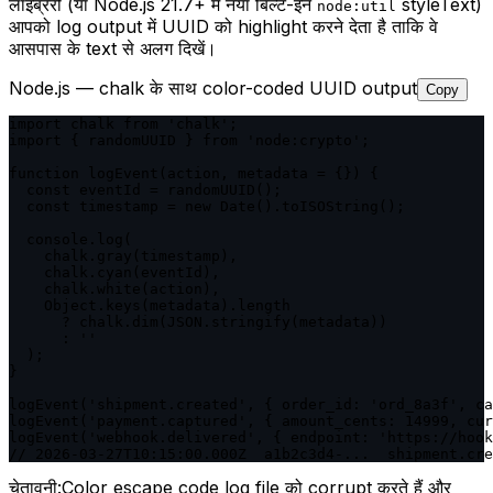
लाइब्रेरी (या Node.js 21.7+ में नया बिल्ट-इन
styleText)
node:util
आपको log output में UUID को highlight करने देता है ताकि वे
आसपास के text से अलग दिखें।
Node.js — chalk के साथ color-coded UUID output
Copy
import chalk from 'chalk';

import { randomUUID } from 'node:crypto';

function logEvent(action, metadata = {}) {

  const eventId = randomUUID();

  const timestamp = new Date().toISOString();

  console.log(

    chalk.gray(timestamp),

    chalk.cyan(eventId),

    chalk.white(action),

    Object.keys(metadata).length

      ? chalk.dim(JSON.stringify(metadata))

      : ''

  );

}

logEvent('shipment.created', { order_id: 'ord_8a3f', ca
logEvent('payment.captured', { amount_cents: 14999, cur
logEvent('webhook.delivered', { endpoint: 'https://hook
// 2026-03-27T10:15:00.000Z  a1b2c3d4-...  shipment.cre
चेतावनी:
Color escape code log file को corrupt करते हैं और