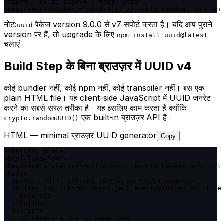
import { v4 as uuidv4 } from 'uuid';

const sessionToken = uuidv4(); // fully random, no timi
नोट:
पैकेज version 9.0.0 से v7 सपोर्ट करता है। यदि आप पुराने
uuid
version पर हैं, तो upgrade के लिए
npm install uuid@latest
चलाएं।
Build Step के बिना ब्राउज़र में UUID v4
कोई bundler नहीं, कोई npm नहीं, कोई transpiler नहीं। बस एक
plain HTML file। यह client-side JavaScript में UUID जनरेट
करने का सबसे सरल तरीका है। यह इसलिए काम करता है क्योंकि
एक built-in ब्राउज़र API है।
crypto.randomUUID()
HTML — minimal ब्राउज़र UUID generator
Copy
<!DOCTYPE html>

<html lang="en">

<head><meta charset="utf-8"><title>UUID Generator</titl
<body>

  <p>Your UUID: <strong id="output"></strong></p>

  <button onclick="document.getElementById('output').te
    Generate

  </button>

  <script>

    // Generate one on page load
