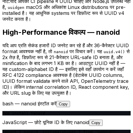
नोट:
यदि आपको CI pipeline में UUID चाहिए और Node.js उपलब्ध नहीं
है,
macOS और अधिकांश Linux distributions पर pre-
uuidgen
installed है। यह आधुनिक systems पर डिफ़ॉल्ट रूप से UUID v4
जनरेट करता है।
High-Performance विकल्प — nanoid
यदि आप प्रति सेकंड हजारों ID जनरेट कर रहे हैं और 36-कैरेक्टर UUID
format आवश्यक नहीं है, तो
पर विचार करें। यह
से
nanoid
uuid.v4()
2x तेज़ है, डिफ़ॉल्ट रूप से 21-कैरेक्टर URL-safe ID बनाता है, और
minification के बाद लगभग 1 KB का है। आउटपुट UUID नहीं है —
यह custom-alphabet ID है — इसलिए इसे वहाँ उपयोग न करें जहाँ
RFC 4122 compliance आवश्यक है (डेटाबेस UUID columns,
UUID format validate करने वाले API, OpenTelemetry trace
ID)। लेकिन internal correlation ID, React component key,
और URL slug के लिए यह उपयुक्त है।
bash — nanoid इंस्टॉल करें
Copy
npm install nanoid
JavaScript — छोटे यूनिक ID के लिए nanoid
Copy
import { nanoid, customAlphabet } from 'nanoid';
