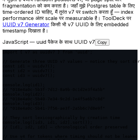
fragmentation को कम करता है। जहाँ मुझे Postgres table के लिए
time-ordered ID चाहिए, मैं तुरंत v7 पर switch करता हूँ — index
performance अंतर scale पर measurable है। ToolDeck पर
UUID v7 Generator
किसी भी v7 UUID के लिए embedded
timestamp दिखाता है।
JavaScript — uuid पैकेज के साथ UUID v7
Copy
import { v7 as uuidv7 } from 'uuid';

// Generate three UUID v7 values — notice they sort chr
const id1 = uuidv7();

const id2 = uuidv7();

const id3 = uuidv7();

console.log(id1);

// "018e4a0c-5b3f-7d12-8a9b-0c1d2e3f4a5b"

console.log(id2);

// "018e4a0c-5b40-7e34-9c2d-1e4f5a6b7c8d"

console.log(id3);

// "018e4a0c-5b41-7f56-ae3f-2a5b6c7d8e9f"

// They sort lexicographically by creation time

console.log([id3, id1, id2].sort());

// [id1, id2, id3] — chronological order preserved

// Use v4 for tokens where timing should not be leaked
