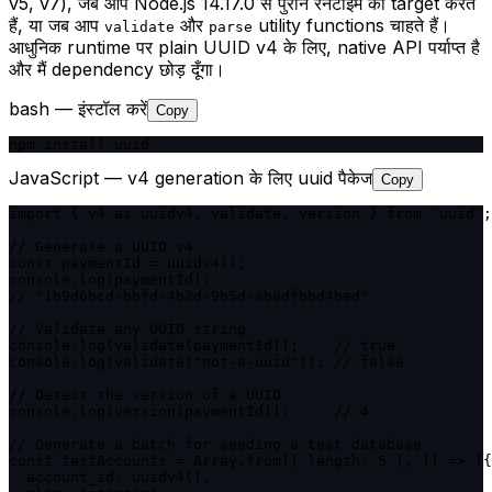
v5, v7), जब आप Node.js 14.17.0 से पुराने रनटाइम को target करते
हैं, या जब आप
और
utility functions चाहते हैं।
validate
parse
आधुनिक runtime पर plain UUID v4 के लिए, native API पर्याप्त है
और मैं dependency छोड़ दूँगा।
bash — इंस्टॉल करें
Copy
npm install uuid
JavaScript — v4 generation के लिए uuid पैकेज
Copy
import { v4 as uuidv4, validate, version } from 'uuid';

// Generate a UUID v4

const paymentId = uuidv4();

console.log(paymentId);

// "1b9d6bcd-bbfd-4b2d-9b5d-ab8dfbbd4bed"

// Validate any UUID string

console.log(validate(paymentId));    // true

console.log(validate("not-a-uuid")); // false

// Detect the version of a UUID

console.log(version(paymentId));     // 4

// Generate a batch for seeding a test database

const testAccounts = Array.from({ length: 5 }, () => ({

  account_id: uuidv4(),
