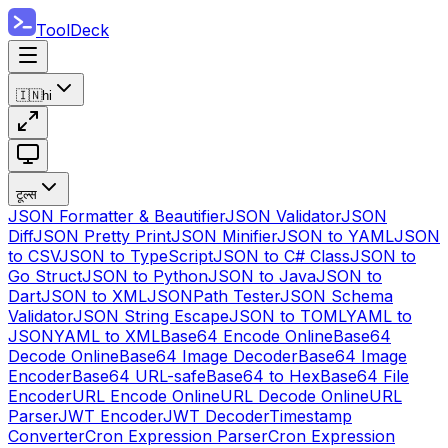
ToolDeck
🇮🇳
hi
टूल्स
JSON Formatter & Beautifier
JSON Validator
JSON
Diff
JSON Pretty Print
JSON Minifier
JSON to YAML
JSON
to CSV
JSON to TypeScript
JSON to C# Class
JSON to
Go Struct
JSON to Python
JSON to Java
JSON to
Dart
JSON to XML
JSONPath Tester
JSON Schema
Validator
JSON String Escape
JSON to TOML
YAML to
JSON
YAML to XML
Base64 Encode Online
Base64
Decode Online
Base64 Image Decoder
Base64 Image
Encoder
Base64 URL-safe
Base64 to Hex
Base64 File
Encoder
URL Encode Online
URL Decode Online
URL
Parser
JWT Encoder
JWT Decoder
Timestamp
Converter
Cron Expression Parser
Cron Expression