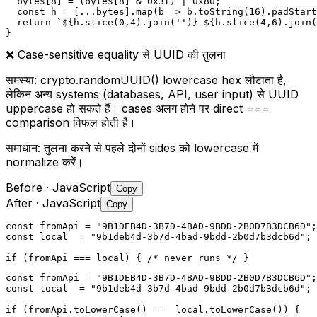
  bytes[8] = (bytes[8] & 0x3f) | 0x80;

  const h = [...bytes].map(b => b.toString(16).padStart
  return `${h.slice(0,4).join('')}-${h.slice(4,6).join(
}
❌
Case-sensitive equality से UUID की तुलना
समस्या:
crypto.randomUUID() lowercase hex लौटाता है,
लेकिन अन्य systems (databases, API, user input) से UUID
uppercase हो सकते हैं। cases अलग होने पर direct ===
comparison विफल होती है।
समाधान:
तुलना करने से पहले दोनों sides को lowercase में
normalize करें।
Before
· JavaScript
Copy
After
· JavaScript
Copy
const fromApi = "9B1DEB4D-3B7D-4BAD-9BDD-2B0D7B3DCB6D";
const local  = "9b1deb4d-3b7d-4bad-9bdd-2b0d7b3dcb6d"; 
if (fromApi === local) { /* never runs */ }
const fromApi = "9B1DEB4D-3B7D-4BAD-9BDD-2B0D7B3DCB6D";

const local  = "9b1deb4d-3b7d-4bad-9bdd-2b0d7b3dcb6d";

if (fromApi.toLowerCase() === local.toLowerCase()) {
