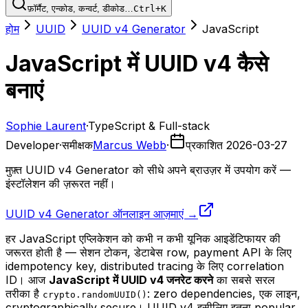
फ़ॉर्मैट, एन्कोड, कन्वर्ट, डीकोड…
Ctrl+K
होम
UUID
UUID v4 Generator
JavaScript
JavaScript में UUID v4 कैसे
बनाएं
Sophie Laurent
·
TypeScript & Full-stack
Developer
·
समीक्षक
Marcus Webb
·
प्रकाशित
2026-03-27
मुफ़्त UUID v4 Generator को सीधे अपने ब्राउज़र में उपयोग करें —
इंस्टॉलेशन की ज़रूरत नहीं।
UUID v4 Generator ऑनलाइन आज़माएं →
हर JavaScript एप्लिकेशन को कभी न कभी यूनिक आइडेंटिफायर की
जरूरत होती है — सेशन टोकन, डेटाबेस row, payment API के लिए
idempotency key, distributed tracing के लिए correlation
ID। आज
JavaScript में UUID v4 जनरेट करने
का सबसे सरल
तरीका है
: zero dependencies, एक लाइन,
crypto.randomUUID()
cryptographically secure। UUID v4 इसीलिए इतना popular