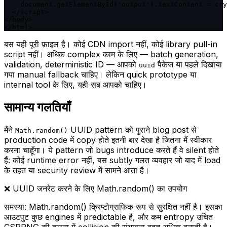
    document.getElementById('output').textContent = cry
  </script>

</body>

</html>
बस यही पूरी फ़ाइल है। कोई CDN import नहीं, कोई library pull-in
script नहीं। अधिक complex काम के लिए — batch generation,
validation, deterministic ID — आपको
पैकेज या पहले दिखाया
uuid
गया manual fallback चाहिए। लेकिन quick prototype या
internal tool के लिए, यही सब आपको चाहिए।
सामान्य गलतियाँ
मैंने
UUID pattern को पुराने blog post से
Math.random()
production code में copy होते इतनी बार देखा है जितना मैं स्वीकार
करना चाहूँगा। ये pattern जो bugs introduce करते हैं वे silent होते
हैं: कोई runtime error नहीं, बस subtly गलत व्यवहार जो बाद में load
के तहत या security review में सामने आता है।
❌
UUID जनरेट करने के लिए Math.random() का उपयोग
समस्या:
Math.random() क्रिप्टोग्राफिक रूप से सुरक्षित नहीं है। इसका
आउटपुट कुछ engines में predictable है, और कम entropy उचित
CSPRNG की तुलना में collision की संभावना बहुत अधिक बनाती है।