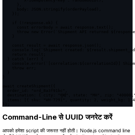
        'X-Idempotency-Key': randomUUID(),

      },

      body: JSON.stringify(orderPayload),

    });

    if (!response.ok) {

      const errorBody = await response.text();

      throw new Error(`Shipment API returned ${response
    }

    const result = await response.json();

    console.log(`Shipment created: ${result.shipment_id
    return result;

  } catch (err) {

    console.error(`[correlation:${correlationId}] Shipm
    throw err;

  }

}

await createShipment({

  order_id: "ord_8a3f91bc",

  destination: { city: "मुंबई", state: "MH", zip: "400001"
  items: [{ sku: "WH-7291", quantity: 2, weight_kg: 1.4
});
Command-Line से UUID जनरेट करें
आपको हमेशा script की जरूरत नहीं होती। Node.js command line