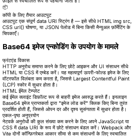
फ़ाइल से स्वचालित रूप से पहचाना जाता है।
📦
कॉपी के लिए तैयार आउटपुट
आउटपुट एक संपूर्ण data URI स्ट्रिंग है — इसे सीधे HTML img src,
CSS url() घोषणा, या JSON पेलोड में बिना किसी मैन्युअल फ़ॉर्मेटिंग के
चिपकाएँ।
Base64 इमेज एन्कोडिंग के उपयोग के मामले
फ्रंटएंड विकास
HTTP अनुरोध समाप्त करने के लिए छोटे आइकन और UI संसाधन सीधे
HTML या CSS में एम्बेड करें। यह महत्वपूर्ण ऊपरी-फोल्ड इमेज के लिए
वॉटरफॉल विलंबता कम करता है, जिससे Largest Contentful Paint
(LCP) स्कोर में सुधार होता है।
HTML ईमेल टेम्प्लेट
कई ईमेल क्लाइंट डिफ़ॉल्ट रूप से बाहरी इमेज अवरुद्ध करते हैं। इनलाइन
Base64 इमेज प्राप्तकर्ता द्वारा "इमेज लोड करें" क्लिक किए बिना तुरंत
प्रदर्शित होती हैं, जिससे ओपन दर और दृश्य सुसंगतता में सुधार होता है।
एकल-पृष्ठ अनुप्रयोग
नेटवर्क अनुरोधों की कुल संख्या कम करने के लिए अपने JavaScript या
CSS में data URI के रूप में छोटे संसाधन बंडल करें। Webpack और
Vite दोनों कॉन्फ़िगरेबल आकार सीमा से कम संसाधनों के लिए स्वचालित