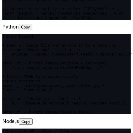
// Convert with quality parameter (JPEG/WebP only)

const jpegUri = canvas.toDataURL('image/jpeg', 0.8)

// → "data:image/jpeg;base64,/9j/4AAQ..."
Python
Copy
import base64

# Read an image file and encode it to a data URI

with open('logo.png', 'rb') as f:

    encoded = base64.b64encode(f.read()).decode('ascii'
data_uri = f'data:image/png;base64,{encoded}'

# → "data:image/png;base64,iVBORw0KGgo..."

# Detect MIME type automatically

import mimetypes

mime, _ = mimetypes.guess_type('photo.jpg')

# mime → "image/jpeg"

with open('photo.jpg', 'rb') as f:

    b64 = base64.b64encode(f.read()).decode('ascii')

data_uri = f'data:{mime};base64,{b64}'
Node.js
Copy
import { readFileSync } from 'fs'
