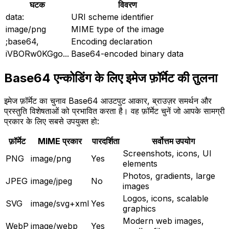
घटक
विवरण
data:
URI scheme identifier
image/png
MIME type of the image
;base64,
Encoding declaration
iVBORw0KGgo...
Base64-encoded binary data
Base64 एन्कोडिंग के लिए इमेज फ़ॉर्मेट की तुलना
इमेज फ़ॉर्मेट का चुनाव Base64 आउटपुट आकार, ब्राउज़र समर्थन और
प्रस्तुति विशेषताओं को प्रभावित करता है। वह फ़ॉर्मेट चुनें जो आपके सामग्री
प्रकार के लिए सबसे उपयुक्त हो:
फ़ॉर्मेट
MIME प्रकार
पारदर्शिता
सर्वोत्तम उपयोग
Screenshots, icons, UI
PNG
image/png
Yes
elements
Photos, gradients, large
JPEG
image/jpeg
No
images
Logos, icons, scalable
SVG
image/svg+xml
Yes
graphics
Modern web images,
WebP
image/webp
Yes