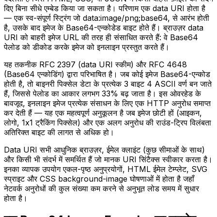
दिए बिना सीधे एम्बेड किया जा सकता है। परिणाम एक data URI होता है
— एक स्व-संपूर्ण स्ट्रिंग जो data:image/png;base64, से आरंभ होती
है, उसके बाद इमेज के Base64-एन्कोडेड बाइट होते हैं। ब्राउज़र data
URI को बाहरी इमेज URL की तरह ही संसाधित करते हैं: वे Base64
पेलोड को डीकोड करके इमेज को इनलाइन प्रस्तुत करते हैं।
यह तकनीक RFC 2397 (data URI स्कीम) और RFC 4648
(Base64 एन्कोडिंग) द्वारा परिभाषित है। जब कोई इमेज Base64-एन्कोड
होती है, तो बाइनरी पिक्सेल डेटा के प्रत्येक 3 बाइट 4 ASCII वर्ण बन जाते
हैं, जिससे पेलोड का आकार लगभग 33% बढ़ जाता है। इस ओवरहेड के
बावजूद, इनलाइन इमेज प्रत्येक संसाधन के लिए एक HTTP अनुरोध समाप्त
कर देती हैं — यह एक महत्वपूर्ण अनुकूलन है जब इमेज छोटी हों (आइकन,
लोगो, 1x1 ट्रैकिंग पिक्सेल) और एक अलग अनुरोध की राउंड-ट्रिप विलंबता
अतिरिक्त बाइट की लागत से अधिक हो।
Data URI सभी आधुनिक ब्राउज़र, ईमेल क्लाइंट (कुछ सीमाओं के साथ)
और किसी भी संदर्भ में समर्थित हैं जो मानक URI सिंटैक्स स्वीकार करता है।
इनका व्यापक उपयोग एकल-पृष्ठ अनुप्रयोगों, HTML ईमेल टेम्प्लेट, SVG
स्प्राइट और CSS background-image घोषणाओं में होता है जहाँ
नेटवर्क अनुरोधों की कुल संख्या कम करने से अनुभूत लोड समय में सुधार
होता है।