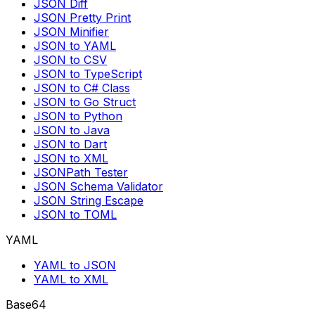
JSON Diff
JSON Pretty Print
JSON Minifier
JSON to YAML
JSON to CSV
JSON to TypeScript
JSON to C# Class
JSON to Go Struct
JSON to Python
JSON to Java
JSON to Dart
JSON to XML
JSONPath Tester
JSON Schema Validator
JSON String Escape
JSON to TOML
YAML
YAML to JSON
YAML to XML
Base64