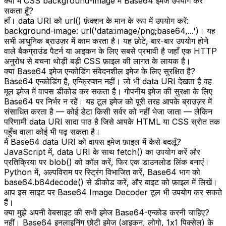
क्या मैं CSS background-image में Base64 इमेज उपयोग कर
सकता हूँ?
हाँ। data URI को url() फ़ंक्शन के मान के रूप में उपयोग करें:
background-image: url('data:image/png;base64,...')। यह
सभी आधुनिक ब्राउज़र में काम करता है। यह छोटे, बार-बार उपयोग होने
वाले बैकग्राउंड पैटर्न या आइकन के लिए सबसे प्रभावी है जहाँ एक HTTP
अनुरोध से बचना थोड़ी बड़ी CSS फ़ाइल की लागत के लायक है।
क्या Base64 इमेज एन्कोडिंग संवेदनशील इमेज के लिए सुरक्षित है?
Base64 एन्कोडिंग है, एन्क्रिप्शन नहीं। जो भी data URI देखता है वह
मूल इमेज में वापस डीकोड कर सकता है। गोपनीय इमेज की सुरक्षा के लिए
Base64 पर निर्भर न रहें। यह टूल इमेज को पूरी तरह आपके ब्राउज़र में
संसाधित करता है — कोई डेटा किसी सर्वर को नहीं भेजा जाता — लेकिन
परिणामी data URI सादा पाठ है जिसे आपके HTML या CSS स्रोत तक
पहुँच वाला कोई भी पढ़ सकता है।
मैं Base64 data URI को वापस इमेज फ़ाइल में कैसे बदलूँ?
JavaScript में, data URI के साथ fetch() का उपयोग करें और
प्रतिक्रिया पर blob() को कॉल करें, फिर एक डाउनलोड लिंक बनाएं।
Python में, अल्पविराम पर स्ट्रिंग विभाजित करें, Base64 भाग को
base64.b64decode() से डीकोड करें, और बाइट को फ़ाइल में लिखें।
आप इस साइट पर Base64 Image Decoder टूल भी उपयोग कर सकते
हैं।
क्या मुझे अपनी वेबसाइट की सभी इमेज Base64-एन्कोड करनी चाहिए?
नहीं। Base64 इनलाइनिंग छोटी इमेज (आइकन, लोगो, 1x1 पिक्सेल) के