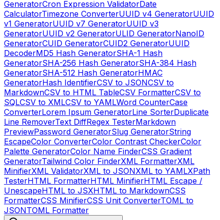
Generator
Cron Expression Validator
Date
Calculator
Timezone Converter
UUID v4 Generator
UUID
v1 Generator
UUID v7 Generator
UUID v3
Generator
UUID v2 Generator
ULID Generator
NanoID
Generator
CUID Generator
CUID2 Generator
UUID
Decoder
MD5 Hash Generator
SHA-1 Hash
Generator
SHA-256 Hash Generator
SHA-384 Hash
Generator
SHA-512 Hash Generator
HMAC
Generator
Hash Identifier
CSV to JSON
CSV to
Markdown
CSV to HTML Table
CSV Formatter
CSV to
SQL
CSV to XML
CSV to YAML
Word Counter
Case
Converter
Lorem Ipsum Generator
Line Sorter
Duplicate
Line Remover
Text Diff
Regex Tester
Markdown
Preview
Password Generator
Slug Generator
String
Escape
Color Converter
Color Contrast Checker
Color
Palette Generator
Color Name Finder
CSS Gradient
Generator
Tailwind Color Finder
XML Formatter
XML
Minifier
XML Validator
XML to JSON
XML to YAML
XPath
Tester
HTML Formatter
HTML Minifier
HTML Escape /
Unescape
HTML to JSX
HTML to Markdown
CSS
Formatter
CSS Minifier
CSS Unit Converter
TOML to
JSON
TOML Formatter