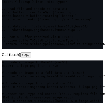
import { lookup } from 'mime-types'

// Read file and encode to data URI

const buffer = readFileSync('icon.png')

const base64 = buffer.toString('base64')

const mime = lookup('icon.png') // → "image/png"

const dataUri = `data:${mime};base64,${base64}`

// → "data:image/png;base64,iVBORw0KGgo..."

// From a Buffer received via HTTP/API

function bufferToDataUri(buf, mimeType) {

  return `data:${mimeType};base64,${buf.toString('base6
}
CLI (bash)
Copy
# Encode an image to Base64 (macOS)

base64 -i logo.png | tr -d '\n'

# Encode an image to a full data URI (Linux)

echo -n "data:image/png;base64,$(base64 -w 0 logo.png)"

# Encode and copy to clipboard (macOS)

echo -n "data:image/png;base64,$(base64 -i logo.png | t
# Detect MIME type and encode (Linux, requires file com
MIME=$(file -b --mime-type image.webp)

echo -n "data:$MIME;base64,$(base64 -w 0 image.webp)"