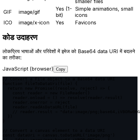
smaller files
Yes (1-
Simple animations, small
GIF
image/gif
bit)
icons
ICO
image/x-icon
Yes
Favicons
कोड उदाहरण
लोकप्रिय भाषाओं और परिवेशों में इमेज को Base64 data URI में बदलने
का तरीका:
JavaScript (browser)
Copy
// Convert a File object to a Base64 data URI

function fileToDataUri(file) {

  return new Promise((resolve, reject) => {

    const reader = new FileReader()

    reader.onload = () => resolve(reader.result)

    reader.onerror = reject

    reader.readAsDataURL(file)

    // reader.result → "data:image/png;base64,iVBORw0KG
  })

}

// Convert a canvas element to a data URI

const dataUri = canvas.toDataURL('image/png')

// → "data:image/png;base64,iVBORw0KGgo..."
