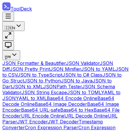
ToolDeck
🇮🇳
hi
टूल्स
JSON Formatter & Beautifier
JSON Validator
JSON
Diff
JSON Pretty Print
JSON Minifier
JSON to YAML
JSON
to CSV
JSON to TypeScript
JSON to C# Class
JSON to
Go Struct
JSON to Python
JSON to Java
JSON to
Dart
JSON to XML
JSONPath Tester
JSON Schema
Validator
JSON String Escape
JSON to TOML
YAML to
JSON
YAML to XML
Base64 Encode Online
Base64
Decode Online
Base64 Image Decoder
Base64 Image
Encoder
Base64 URL-safe
Base64 to Hex
Base64 File
Encoder
URL Encode Online
URL Decode Online
URL
Parser
JWT Encoder
JWT Decoder
Timestamp
Converter
Cron Expression Parser
Cron Expression