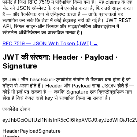
फॉर्मेट है जिसे RFC 7519 में परिभाषित किया गया है। यह claims के एक
सेट को JSON ऑब्जेक्ट के रूप में एनकोड करता है, फिर उसे साइन करता
है — और वैकल्पिक रूप से एन्क्रिप्ट करता है — ताकि प्राप्तकर्ता यह
सत्यापित कर सके कि डेटा में कोई छेड़छाड़ नहीं की गई है। JWT REST
API, सिंगल साइन-ऑन सिस्टम और माइक्रोसर्विस ऑथराइज़ेशन में
स्टेटलेस ऑथेंटिकेशन का वास्तविक मानक है।
RFC 7519 — JSON Web Token (JWT) →
JWT की संरचना: Header · Payload ·
Signature
हर JWT तीन base64url-एनकोडेड सेगमेंट से मिलकर बना होता है जो
डॉट्स से अलग होते हैं। Header और Payload सादा JSON होते हैं —
कोई भी इन्हें पढ़ सकता है — जबकि Signature एक क्रिप्टोग्राफिक मान
होता है जिसे केवल सही key से सत्यापित किया जा सकता है।
एनकोडेड टोकन
eyJhbGciOiJIUzI1NiIsInR5cCI6IkpXVCJ9
.
eyJzdWIiOiJ1c
Header
Payload
Signature
Header