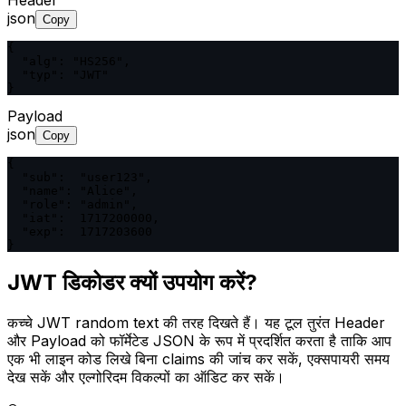
json
Copy
{

  "alg": "HS256",

  "typ": "JWT"

}
Payload
json
Copy
{

  "sub":  "user123",

  "name": "Alice",

  "role": "admin",

  "iat":  1717200000,

  "exp":  1717203600

}
JWT डिकोडर क्यों उपयोग करें?
कच्चे JWT random text की तरह दिखते हैं। यह टूल तुरंत Header
और Payload को फॉर्मेटेड JSON के रूप में प्रदर्शित करता है ताकि आप
एक भी लाइन कोड लिखे बिना claims की जांच कर सकें, एक्सपायरी समय
देख सकें और एल्गोरिदम विकल्पों का ऑडिट कर सकें।