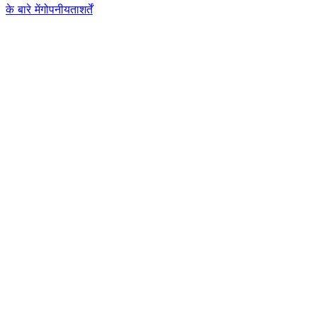
के बारे में
गोपनीयता
शर्तें