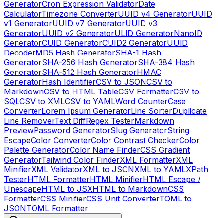
Generator
Cron Expression Validator
Date
Calculator
Timezone Converter
UUID v4 Generator
UUID
v1 Generator
UUID v7 Generator
UUID v3
Generator
UUID v2 Generator
ULID Generator
NanoID
Generator
CUID Generator
CUID2 Generator
UUID
Decoder
MD5 Hash Generator
SHA-1 Hash
Generator
SHA-256 Hash Generator
SHA-384 Hash
Generator
SHA-512 Hash Generator
HMAC
Generator
Hash Identifier
CSV to JSON
CSV to
Markdown
CSV to HTML Table
CSV Formatter
CSV to
SQL
CSV to XML
CSV to YAML
Word Counter
Case
Converter
Lorem Ipsum Generator
Line Sorter
Duplicate
Line Remover
Text Diff
Regex Tester
Markdown
Preview
Password Generator
Slug Generator
String
Escape
Color Converter
Color Contrast Checker
Color
Palette Generator
Color Name Finder
CSS Gradient
Generator
Tailwind Color Finder
XML Formatter
XML
Minifier
XML Validator
XML to JSON
XML to YAML
XPath
Tester
HTML Formatter
HTML Minifier
HTML Escape /
Unescape
HTML to JSX
HTML to Markdown
CSS
Formatter
CSS Minifier
CSS Unit Converter
TOML to
JSON
TOML Formatter