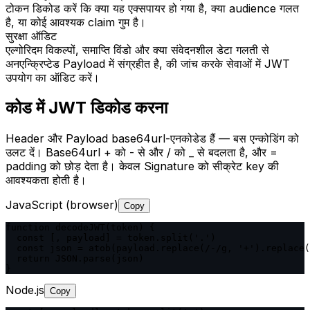
टोकन डिकोड करें कि क्या यह एक्सपायर हो गया है, क्या audience गलत
है, या कोई आवश्यक claim गुम है।
सुरक्षा ऑडिट
एल्गोरिदम विकल्पों, समाप्ति विंडो और क्या संवेदनशील डेटा गलती से
अनएन्क्रिप्टेड Payload में संग्रहीत है, की जांच करके सेवाओं में JWT
उपयोग का ऑडिट करें।
कोड में JWT डिकोड करना
Header और Payload base64url-एनकोडेड हैं — बस एन्कोडिंग को
उलट दें। Base64url + को - से और / को _ से बदलता है, और =
padding को छोड़ देता है। केवल Signature को सीक्रेट key की
आवश्यकता होती है।
JavaScript (browser)
Copy
function decodeJWT(token) {

  const [, payload] = token.split('.')

  const json = atob(payload.replace(/-/g, '+').replace(
  return JSON.parse(json)

}
Node.js
Copy