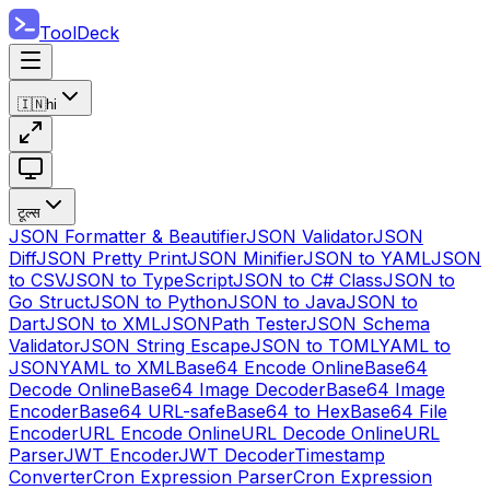
ToolDeck
🇮🇳
hi
टूल्स
JSON Formatter & Beautifier
JSON Validator
JSON
Diff
JSON Pretty Print
JSON Minifier
JSON to YAML
JSON
to CSV
JSON to TypeScript
JSON to C# Class
JSON to
Go Struct
JSON to Python
JSON to Java
JSON to
Dart
JSON to XML
JSONPath Tester
JSON Schema
Validator
JSON String Escape
JSON to TOML
YAML to
JSON
YAML to XML
Base64 Encode Online
Base64
Decode Online
Base64 Image Decoder
Base64 Image
Encoder
Base64 URL-safe
Base64 to Hex
Base64 File
Encoder
URL Encode Online
URL Decode Online
URL
Parser
JWT Encoder
JWT Decoder
Timestamp
Converter
Cron Expression Parser
Cron Expression