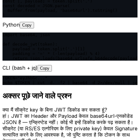
const [, payload] = token.split('.')

const decoded = JSON.parse(

  Buffer.from(payload, 'base64url').toString()

)
Python
Copy
import base64, json

def decode_jwt(token):

    payload = token.split('.')[1]

    padding = '=' * (-len(payload) % 4)

    return json.loads(base64.urlsafe_b64decode(payload 
CLI (bash + jq)
Copy
TOKEN="eyJhbGc..."

echo $TOKEN | cut -d. -f2 | base64 -d 2>/dev/null | jq 
अक्सर पूछे जाने वाले प्रश्न
क्या मैं सीक्रेट key के बिना JWT डिकोड कर सकता हूं?
हां। JWT का Header और Payload केवल base64url-एनकोडेड
JSON है — एन्क्रिप्टेड नहीं। कोई भी इन्हें डिकोड करके पढ़ सकता है।
सीक्रेट (या RS/ES एल्गोरिदम के लिए private key) केवल Signature
सत्यापित करने के लिए आवश्यक है, जो पुष्टि करता है कि टोकन के साथ