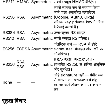
HS512
HMAC
Symmetric
सबसे मजबूत HMAC वेरिएंट।
सबसे व्यापक रूप से उपयोग किया
जाने वाला असममित एल्गोरिदम
RS256
RSA
Asymmetric
(Google, Auth0, Okta)।
पब्लिक key private key के बिना
वेरिफाई करती है।
RS384
RSA
Asymmetric
उच्च-सुरक्षा RS वेरिएंट।
RS512
RSA
Asymmetric
सबसे मजबूत RS वेरिएंट।
एलिप्टिक कर्व — RSA से छोटे
ES256
ECDSA
Asymmetric
signatures, मोबाइल और IoT पर
लोकप्रिय।
RSA-PSS: PKCS1v1.5-
RSA-
PS256
Asymmetric
आधारित RS256 से अधिक आधुनिक
PSS
और सुरक्षित।
कोई signature नहीं — गंभीर रूप
से खतरनाक। प्रोडक्शन में alg:
none
—
—
none वाले टोकन कभी स्वीकार न
करें।
सुरक्षा विचार