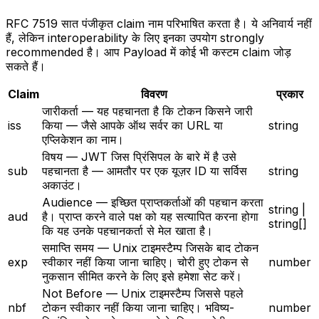
RFC 7519 सात पंजीकृत claim नाम परिभाषित करता है। ये अनिवार्य नहीं
हैं, लेकिन interoperability के लिए इनका उपयोग strongly
recommended है। आप Payload में कोई भी कस्टम claim जोड़
सकते हैं।
Claim
विवरण
प्रकार
जारीकर्ता
—
यह पहचानता है कि टोकन किसने जारी
iss
किया — जैसे आपके ऑथ सर्वर का URL या
string
एप्लिकेशन का नाम।
विषय
—
JWT जिस प्रिंसिपल के बारे में है उसे
sub
पहचानता है — आमतौर पर एक यूज़र ID या सर्विस
string
अकाउंट।
Audience
—
इच्छित प्राप्तकर्ताओं की पहचान करता
string |
aud
है। प्राप्त करने वाले पक्ष को यह सत्यापित करना होगा
string[]
कि यह उनके पहचानकर्ता से मेल खाता है।
समाप्ति समय
—
Unix टाइमस्टैम्प जिसके बाद टोकन
exp
स्वीकार नहीं किया जाना चाहिए। चोरी हुए टोकन से
number
नुकसान सीमित करने के लिए इसे हमेशा सेट करें।
Not Before
—
Unix टाइमस्टैम्प जिससे पहले
nbf
टोकन स्वीकार नहीं किया जाना चाहिए। भविष्य-
number