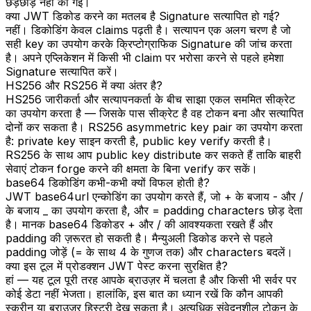
छेड़छाड़ नहीं की गई।
क्या JWT डिकोड करने का मतलब है Signature सत्यापित हो गई?
नहीं। डिकोडिंग केवल claims पढ़ती है। सत्यापन एक अलग चरण है जो
सही key का उपयोग करके क्रिप्टोग्राफिक Signature की जांच करता
है। अपने एप्लिकेशन में किसी भी claim पर भरोसा करने से पहले हमेशा
Signature सत्यापित करें।
HS256 और RS256 में क्या अंतर है?
HS256 जारीकर्ता और सत्यापनकर्ता के बीच साझा एकल सममित सीक्रेट
का उपयोग करता है — जिसके पास सीक्रेट है वह टोकन बना और सत्यापित
दोनों कर सकता है। RS256 asymmetric key pair का उपयोग करता
है: private key साइन करती है, public key verify करती है।
RS256 के साथ आप public key distribute कर सकते हैं ताकि बाहरी
सेवाएं टोकन forge करने की क्षमता के बिना verify कर सकें।
base64 डिकोडिंग कभी-कभी क्यों विफल होती है?
JWT base64url एन्कोडिंग का उपयोग करते हैं, जो + के बजाय - और /
के बजाय _ का उपयोग करता है, और = padding characters छोड़ देता
है। मानक base64 डिकोडर + और / की आवश्यकता रखते हैं और
padding की ज़रूरत हो सकती है। मैन्युअली डिकोड करने से पहले
padding जोड़ें (= के साथ 4 के गुणज तक) और characters बदलें।
क्या इस टूल में प्रोडक्शन JWT पेस्ट करना सुरक्षित है?
हां — यह टूल पूरी तरह आपके ब्राउज़र में चलता है और किसी भी सर्वर पर
कोई डेटा नहीं भेजता। हालांकि, इस बात का ध्यान रखें कि कौन आपकी
स्क्रीन या ब्राउज़र हिस्ट्री देख सकता है। अत्यधिक संवेदनशील टोकन के