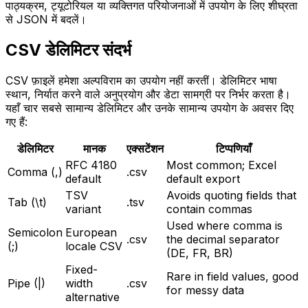
पाठ्यक्रम, ट्यूटोरियल या व्यक्तिगत परियोजनाओं में उपयोग के लिए शीघ्रता
से JSON में बदलें।
CSV डेलिमिटर संदर्भ
CSV फ़ाइलें हमेशा अल्पविराम का उपयोग नहीं करतीं। डेलिमिटर भाषा
स्थान, निर्यात करने वाले अनुप्रयोग और डेटा सामग्री पर निर्भर करता है।
यहाँ चार सबसे सामान्य डेलिमिटर और उनके सामान्य उपयोग के अवसर दिए
गए हैं:
डेलिमिटर
मानक
एक्सटेंशन
टिप्पणियाँ
RFC 4180
Most common; Excel
Comma (,)
.csv
default
default export
TSV
Avoids quoting fields that
Tab (\t)
.tsv
variant
contain commas
Used where comma is
Semicolon
European
.csv
the decimal separator
(;)
locale CSV
(DE, FR, BR)
Fixed-
Rare in field values, good
Pipe (|)
width
.csv
for messy data
alternative