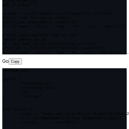
Alice,30,Berlin

Bob,25,Tokyo"""

reader = csv.DictReader(io.StringIO(csv_string))

data = [row for row in reader]

print(json.dumps(data, indent=2))

# → [{"name": "Alice", "age": "30", "city": "Berlin"}, 
# With type coercion (age as int)

import pandas as pd

df = pd.read_csv(io.StringIO(csv_string))

print(df.to_json(orient="records", indent=2))

# → [{"name": "Alice", "age": 30, "city": "Berlin"}, ..
Go
Copy
package main

import (

	"encoding/csv"

	"encoding/json"

	"fmt"

	"strings"

)

func main() {

	input := "name,age,city\nAlice,30,Berlin\nBob,25,Tokyo"

	r := csv.NewReader(strings.NewReader(input))

	records, _ := r.ReadAll()
