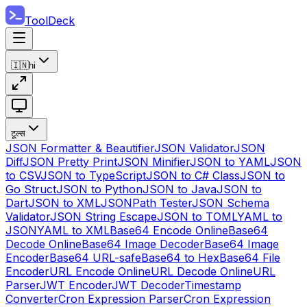
ToolDeck
🇮🇳
hi
टूल्स
JSON Formatter & Beautifier
JSON Validator
JSON
Diff
JSON Pretty Print
JSON Minifier
JSON to YAML
JSON
to CSV
JSON to TypeScript
JSON to C# Class
JSON to
Go Struct
JSON to Python
JSON to Java
JSON to
Dart
JSON to XML
JSONPath Tester
JSON Schema
Validator
JSON String Escape
JSON to TOML
YAML to
JSON
YAML to XML
Base64 Encode Online
Base64
Decode Online
Base64 Image Decoder
Base64 Image
Encoder
Base64 URL-safe
Base64 to Hex
Base64 File
Encoder
URL Encode Online
URL Decode Online
URL
Parser
JWT Encoder
JWT Decoder
Timestamp
Converter
Cron Expression Parser
Cron Expression