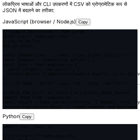
लोकप्रिय भाषाओं और CLI उपकरणों में CSV को प्रोग्रामेटिक रूप से
JSON में बदलने का तरीका:
JavaScript (browser / Node.js)
Copy
// Simple CSV string → JSON array

const csv = `name,age,city

Alice,30,Berlin

Bob,25,Tokyo`

const [headerLine, ...rows] = csv.trim().split('\n')

const headers = headerLine.split(',')

const json = rows.map(row => {

  const values = row.split(',')

  return Object.fromEntries(headers.map((h, i) => [h, v
})

// → [{ name: "Alice", age: "30", city: "Berlin" }, ...
// With the built-in fetch + a library (Papa Parse)

import Papa from 'papaparse'

const result = Papa.parse(csvString, { header: true, dy
console.log(result.data) // typed numbers and booleans
Python
Copy
import csv, json, io

csv_string = """name,age,city
