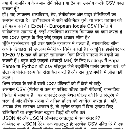
क्या मैं अल्पविराम के बजाय सेमीकोलन या टैब का उपयोग करके CSV बदल
सकता हूँ?
हाँ। यह उपकरण अल्पविराम, टैब, सेमीकोलन और पाइप डेलिमिटरों का
समर्थन करता है। ड्रॉपडाउन से सही डेलिमिटर चुनें, या स्वतः पहचान को
इसे पहचानने दें। Excel के European-locale CSV निर्यात में
सेमीकोलन सामान्य हैं, जहाँ अल्पविराम दशमलव विभाजक का काम करता है।
क्या CSV इनपुट के लिए कोई फ़ाइल आकार सीमा है?
चूँकि प्रसंस्करण पूरी तरह आपके ब्राउज़र में चलता है, व्यावहारिक सीमा
आपके डिवाइस की उपलब्ध मेमोरी पर निर्भर करती है। आधुनिक हार्डवेयर पर
10–20 MB तक की फ़ाइलें सामान्यतः बिना किसी समस्या के बदली जा
सकती हैं। बहुत बड़ी फ़ाइलों (सैकड़ों MB) के लिए Node.js में Papa
Parse या Python की csv मॉड्यूल जैसे स्ट्रीमिंग पार्सर उपयोग करें, जो
डेटा को पंक्ति-दर-पंक्ति संसाधित करते हैं और सब कुछ मेमोरी में लोड नहीं
करते।
भिन्न संख्या के स्तंभों वाली CSV पंक्तियों को मैं कैसे संभालूँ?
असमान CSV (शीर्षक से कम या अधिक फ़ील्ड वाली पंक्तियाँ) वास्तविक
निर्यात में सामान्य हैं। यह कनवर्टर अनुपस्थित फ़ील्ड को रिक्त स्ट्रिंग से
भरता है और शीर्षक संख्या से अधिक फ़ील्ड को अनदेखा करता है। यदि
आपका डेटा लगातार असमान है, तो स्रोत फ़ाइल में बिना एस्केप किए
डेलिमिटरों या अनुपस्थित उद्धरण चिह्नों की जाँच करें।
JSON ऐरे और JSON ऑब्जेक्ट आउटपुट में क्या अंतर है?
ऑब्जेक्ट का JSON ऐरे मानक आउटपुट है: प्रत्येक CSV पंक्ति ऐरे में एक