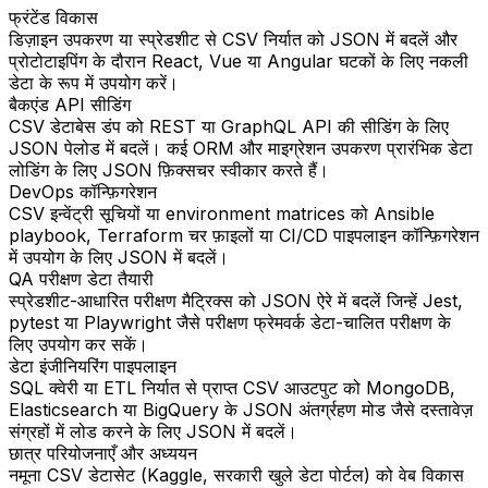
फ्रंटेंड विकास
डिज़ाइन उपकरण या स्प्रेडशीट से CSV निर्यात को JSON में बदलें और
प्रोटोटाइपिंग के दौरान React, Vue या Angular घटकों के लिए नकली
डेटा के रूप में उपयोग करें।
बैकएंड API सीडिंग
CSV डेटाबेस डंप को REST या GraphQL API की सीडिंग के लिए
JSON पेलोड में बदलें। कई ORM और माइग्रेशन उपकरण प्रारंभिक डेटा
लोडिंग के लिए JSON फ़िक्सचर स्वीकार करते हैं।
DevOps कॉन्फ़िगरेशन
CSV इन्वेंट्री सूचियों या environment matrices को Ansible
playbook, Terraform चर फ़ाइलों या CI/CD पाइपलाइन कॉन्फ़िगरेशन
में उपयोग के लिए JSON में बदलें।
QA परीक्षण डेटा तैयारी
स्प्रेडशीट-आधारित परीक्षण मैट्रिक्स को JSON ऐरे में बदलें जिन्हें Jest,
pytest या Playwright जैसे परीक्षण फ्रेमवर्क डेटा-चालित परीक्षण के
लिए उपयोग कर सकें।
डेटा इंजीनियरिंग पाइपलाइन
SQL क्वेरी या ETL निर्यात से प्राप्त CSV आउटपुट को MongoDB,
Elasticsearch या BigQuery के JSON अंतर्ग्रहण मोड जैसे दस्तावेज़
संग्रहों में लोड करने के लिए JSON में बदलें।
छात्र परियोजनाएँ और अध्ययन
नमूना CSV डेटासेट (Kaggle, सरकारी खुले डेटा पोर्टल) को वेब विकास