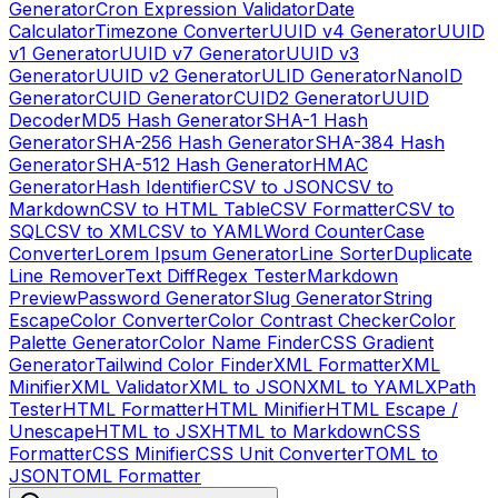
Generator
Cron Expression Validator
Date
Calculator
Timezone Converter
UUID v4 Generator
UUID
v1 Generator
UUID v7 Generator
UUID v3
Generator
UUID v2 Generator
ULID Generator
NanoID
Generator
CUID Generator
CUID2 Generator
UUID
Decoder
MD5 Hash Generator
SHA-1 Hash
Generator
SHA-256 Hash Generator
SHA-384 Hash
Generator
SHA-512 Hash Generator
HMAC
Generator
Hash Identifier
CSV to JSON
CSV to
Markdown
CSV to HTML Table
CSV Formatter
CSV to
SQL
CSV to XML
CSV to YAML
Word Counter
Case
Converter
Lorem Ipsum Generator
Line Sorter
Duplicate
Line Remover
Text Diff
Regex Tester
Markdown
Preview
Password Generator
Slug Generator
String
Escape
Color Converter
Color Contrast Checker
Color
Palette Generator
Color Name Finder
CSS Gradient
Generator
Tailwind Color Finder
XML Formatter
XML
Minifier
XML Validator
XML to JSON
XML to YAML
XPath
Tester
HTML Formatter
HTML Minifier
HTML Escape /
Unescape
HTML to JSX
HTML to Markdown
CSS
Formatter
CSS Minifier
CSS Unit Converter
TOML to
JSON
TOML Formatter