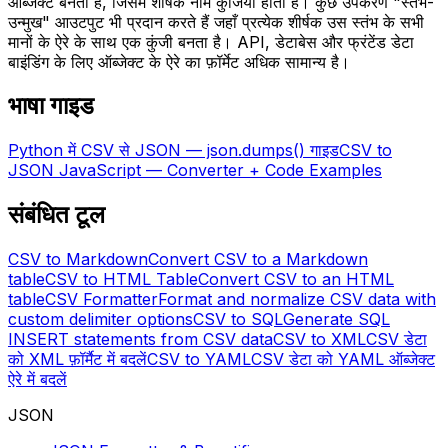
ऑब्जेक्ट बनती है, जिसमें शीर्षक नाम कुंजियाँ होती हैं। कुछ उपकरण "स्तंभ-
उन्मुख" आउटपुट भी प्रदान करते हैं जहाँ प्रत्येक शीर्षक उस स्तंभ के सभी
मानों के ऐरे के साथ एक कुंजी बनता है। API, डेटाबेस और फ्रंटेंड डेटा
बाइंडिंग के लिए ऑब्जेक्ट के ऐरे का फ़ॉर्मेट अधिक सामान्य है।
भाषा गाइड
Python में CSV से JSON — json.dumps() गाइड
CSV to
JSON JavaScript — Converter + Code Examples
संबंधित टूल
CSV to Markdown
Convert CSV to a Markdown
table
CSV to HTML Table
Convert CSV to an HTML
table
CSV Formatter
Format and normalize CSV data with
custom delimiter options
CSV to SQL
Generate SQL
INSERT statements from CSV data
CSV to XML
CSV डेटा
को XML फ़ॉर्मैट में बदलें
CSV to YAML
CSV डेटा को YAML ऑब्जेक्ट
ऐरे में बदलें
JSON