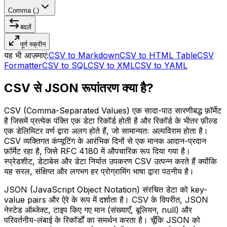
Comma (,)
बदलें
पूर्ण स्क्रीन
यह भी आज़माएं:
CSV to Markdown
CSV to HTML Table
CSV
Formatter
CSV to SQL
CSV to XML
CSV to YAML
CSV से JSON रूपांतरण क्या है?
CSV (Comma-Separated Values) एक सादा-पाठ सारणीबद्ध फ़ॉर्मेट
है जिसमें प्रत्येक पंक्ति एक डेटा रिकॉर्ड होती है और रिकॉर्ड के भीतर फ़ील्ड
एक डेलिमिटर वर्ण द्वारा अलग होते हैं, जो सामान्यतः अल्पविराम होता है।
CSV व्यक्तिगत कंप्यूटिंग के आरंभिक दिनों से एक मानक आदान-प्रदान
फ़ॉर्मेट रहा है, जिसे RFC 4180 में औपचारिक रूप दिया गया है।
स्प्रेडशीट, डेटाबेस और डेटा निर्यात उपकरण CSV उत्पन्न करते हैं क्योंकि
यह सरल, संक्षिप्त और लगभग हर प्रोग्रामिंग भाषा द्वारा पठनीय है।
JSON (JavaScript Object Notation) संरचित डेटा को key-
value pairs और ऐरे के रूप में दर्शाता है। CSV के विपरीत, JSON
नेस्टेड ऑब्जेक्ट, टाइप किए गए मान (संख्याएँ, बूलियन, null) और
परिवर्तनीय-लंबाई के रिकॉर्डों का समर्थन करता है। चूँकि JSON को