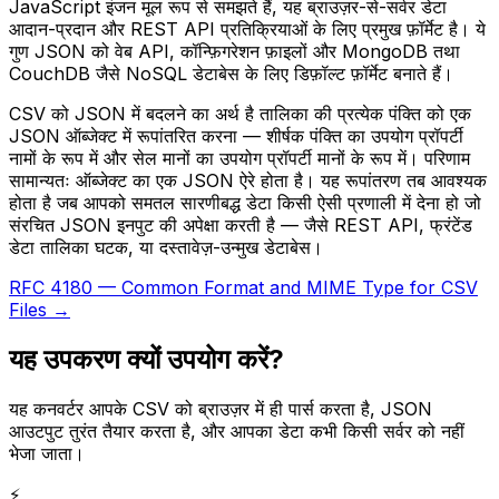
JavaScript इंजन मूल रूप से समझते हैं, यह ब्राउज़र-से-सर्वर डेटा
आदान-प्रदान और REST API प्रतिक्रियाओं के लिए प्रमुख फ़ॉर्मेट है। ये
गुण JSON को वेब API, कॉन्फ़िगरेशन फ़ाइलों और MongoDB तथा
CouchDB जैसे NoSQL डेटाबेस के लिए डिफ़ॉल्ट फ़ॉर्मेट बनाते हैं।
CSV को JSON में बदलने का अर्थ है तालिका की प्रत्येक पंक्ति को एक
JSON ऑब्जेक्ट में रूपांतरित करना — शीर्षक पंक्ति का उपयोग प्रॉपर्टी
नामों के रूप में और सेल मानों का उपयोग प्रॉपर्टी मानों के रूप में। परिणाम
सामान्यतः ऑब्जेक्ट का एक JSON ऐरे होता है। यह रूपांतरण तब आवश्यक
होता है जब आपको समतल सारणीबद्ध डेटा किसी ऐसी प्रणाली में देना हो जो
संरचित JSON इनपुट की अपेक्षा करती है — जैसे REST API, फ्रंटेंड
डेटा तालिका घटक, या दस्तावेज़-उन्मुख डेटाबेस।
RFC 4180 — Common Format and MIME Type for CSV
Files →
यह उपकरण क्यों उपयोग करें?
यह कनवर्टर आपके CSV को ब्राउज़र में ही पार्स करता है, JSON
आउटपुट तुरंत तैयार करता है, और आपका डेटा कभी किसी सर्वर को नहीं
भेजा जाता।
⚡