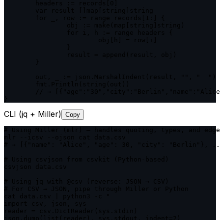
	headers := records[0]

	var result []map[string]string

	for _, row := range records[1:] {

		obj := make(map[string]string)

		for i, h := range headers {

			obj[h] = row[i]

		}

		result = append(result, obj)

	}

	out, _ := json.MarshalIndent(result, "", "  ")

	fmt.Println(string(out))

	// → [{"age":"30","city":"Berlin","name":"Alice"}, ...]

}
CLI (jq + Miller)
Copy
# Using Miller (mlr) — handles quoting, types, and edge
mlr --icsv --ojson cat data.csv

# → [{"name": "Alice", "age": 30, "city": "Berlin"}, ..
# Using csvjson from csvkit (Python-based)

csvjson data.csv

# Using jq with @csv (reverse: JSON → CSV)

# For CSV → JSON, pipe through Miller or Python

cat data.csv | python3 -c "

import csv, json, sys

reader = csv.DictReader(sys.stdin)

json.dump(list(reader), sys.stdout, indent=2)
