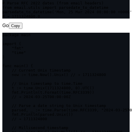
# Parse RFC 2822 dates (from email headers)

from email.utils import parsedate_to_datetime

parsedate_to_datetime('Mon, 25 Mar 2024 00:00:00 +0000'
# → 1711324800.0
Go
Copy
package main

import (

    "fmt"

    "time"

)

func main() {

    // Current Unix timestamp

    now := time.Now().Unix() // → 1711324800

    // Unix timestamp to time.Time

    t := time.Unix(1711324800, 0).UTC()

    fmt.Println(t.Format(time.RFC3339))

    // → 2024-03-25T00:00:00Z

    // Parse a date string to Unix timestamp

    parsed, _ := time.Parse(time.RFC3339, "2024-03-25T0
    fmt.Println(parsed.Unix())

    // → 1711324800

    // Millisecond timestamp
