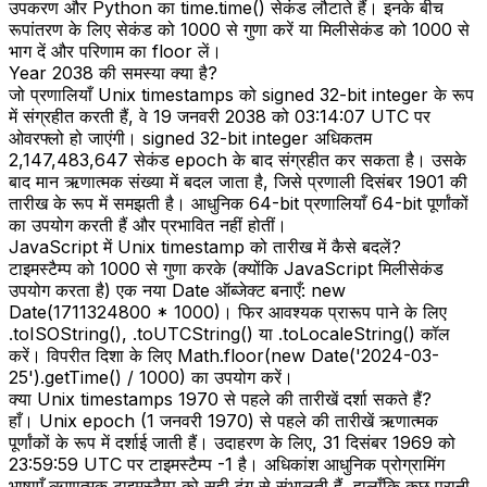
उपकरण और Python का time.time() सेकंड लौटाते हैं। इनके बीच
रूपांतरण के लिए सेकंड को 1000 से गुणा करें या मिलीसेकंड को 1000 से
भाग दें और परिणाम का floor लें।
Year 2038 की समस्या क्या है?
जो प्रणालियाँ Unix timestamps को signed 32-bit integer के रूप
में संग्रहीत करती हैं, वे 19 जनवरी 2038 को 03:14:07 UTC पर
ओवरफ्लो हो जाएंगी। signed 32-bit integer अधिकतम
2,147,483,647 सेकंड epoch के बाद संग्रहीत कर सकता है। उसके
बाद मान ऋणात्मक संख्या में बदल जाता है, जिसे प्रणाली दिसंबर 1901 की
तारीख के रूप में समझती है। आधुनिक 64-bit प्रणालियाँ 64-bit पूर्णांकों
का उपयोग करती हैं और प्रभावित नहीं होतीं।
JavaScript में Unix timestamp को तारीख में कैसे बदलें?
टाइमस्टैम्प को 1000 से गुणा करके (क्योंकि JavaScript मिलीसेकंड
उपयोग करता है) एक नया Date ऑब्जेक्ट बनाएँ: new
Date(1711324800 * 1000)। फिर आवश्यक प्रारूप पाने के लिए
.toISOString(), .toUTCString() या .toLocaleString() कॉल
करें। विपरीत दिशा के लिए Math.floor(new Date('2024-03-
25').getTime() / 1000) का उपयोग करें।
क्या Unix timestamps 1970 से पहले की तारीखें दर्शा सकते हैं?
हाँ। Unix epoch (1 जनवरी 1970) से पहले की तारीखें ऋणात्मक
पूर्णांकों के रूप में दर्शाई जाती हैं। उदाहरण के लिए, 31 दिसंबर 1969 को
23:59:59 UTC पर टाइमस्टैम्प -1 है। अधिकांश आधुनिक प्रोग्रामिंग
भाषाएँ ऋणात्मक टाइमस्टैम्प को सही ढंग से संभालती हैं, हालाँकि कुछ पुरानी