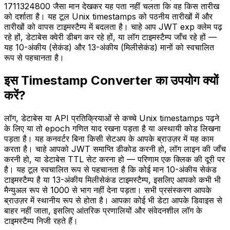
1711324800 जैसा मान देखकर यह पता नहीं चलता कि वह किस तारीख
को दर्शाता है। यह टूल Unix timestamps को पठनीय तारीखों में और
तारीखों को वापस टाइमस्टैम्प में बदलता है। चाहे आप JWT exp क्लेम पढ़
रहे हों, डेटाबेस क्वेरी डीबग कर रहे हों, या लॉग टाइमस्टैम्प जाँच रहे हों —
यह 10-अंकीय (सेकंड) और 13-अंकीय (मिलीसेकंड) मानों को स्वचालित
रूप से पहचानता है।
इस Timestamp Converter का उपयोग क्यों
करें?
लॉग, डेटाबेस या API प्रतिक्रियाओं से कच्चे Unix timestamps पढ़ने
के लिए या तो epoch गणित याद रखना पड़ता है या अस्थायी कोड लिखना
पड़ता है। यह कनवर्टर बिना किसी सेटअप के आपके ब्राउज़र में यह काम
करता है। चाहे आपको JWT समाप्ति डीकोड करनी हो, लॉग लाइन की जाँच
करनी हो, या डेटाबेस TTL सेट करना हो — परिणाम एक क्लिक की दूरी पर
है। यह टूल स्वचालित रूप से पहचानता है कि कोई मान 10-अंकीय सेकंड
टाइमस्टैम्प है या 13-अंकीय मिलीसेकंड टाइमस्टैम्प, इसलिए आपको कभी भी
मैन्युअल रूप से 1000 से भाग नहीं देना पड़ता। सभी प्रसंस्करण आपके
ब्राउज़र में स्थानीय रूप से होता है। आपका कोई भी डेटा आपके डिवाइस से
बाहर नहीं जाता, इसलिए आंतरिक प्रणालियों और संवेदनशील लॉग के
टाइमस्टैम्प निजी रहते हैं।