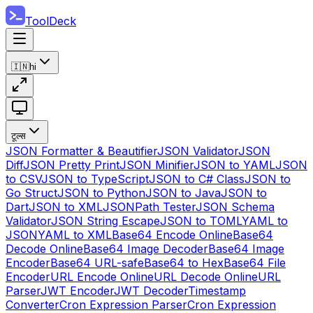
ToolDeck
🇮🇳
hi
टूल्स
JSON Formatter & Beautifier
JSON Validator
JSON
Diff
JSON Pretty Print
JSON Minifier
JSON to YAML
JSON
to CSV
JSON to TypeScript
JSON to C# Class
JSON to
Go Struct
JSON to Python
JSON to Java
JSON to
Dart
JSON to XML
JSONPath Tester
JSON Schema
Validator
JSON String Escape
JSON to TOML
YAML to
JSON
YAML to XML
Base64 Encode Online
Base64
Decode Online
Base64 Image Decoder
Base64 Image
Encoder
Base64 URL-safe
Base64 to Hex
Base64 File
Encoder
URL Encode Online
URL Decode Online
URL
Parser
JWT Encoder
JWT Decoder
Timestamp
Converter
Cron Expression Parser
Cron Expression