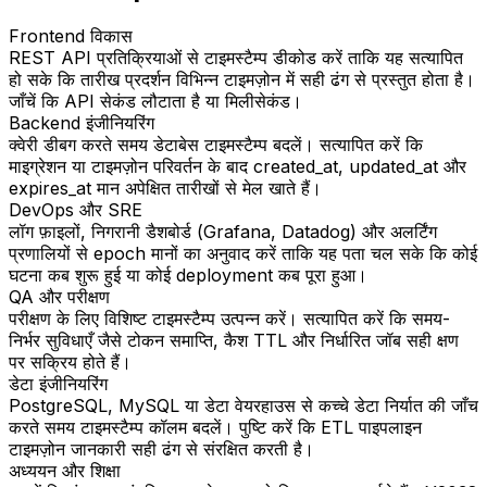
Frontend विकास
REST API प्रतिक्रियाओं से टाइमस्टैम्प डीकोड करें ताकि यह सत्यापित
हो सके कि तारीख प्रदर्शन विभिन्न टाइमज़ोन में सही ढंग से प्रस्तुत होता है।
जाँचें कि API सेकंड लौटाता है या मिलीसेकंड।
Backend इंजीनियरिंग
क्वेरी डीबग करते समय डेटाबेस टाइमस्टैम्प बदलें। सत्यापित करें कि
माइग्रेशन या टाइमज़ोन परिवर्तन के बाद created_at, updated_at और
expires_at मान अपेक्षित तारीखों से मेल खाते हैं।
DevOps और SRE
लॉग फ़ाइलों, निगरानी डैशबोर्ड (Grafana, Datadog) और अलर्टिंग
प्रणालियों से epoch मानों का अनुवाद करें ताकि यह पता चल सके कि कोई
घटना कब शुरू हुई या कोई deployment कब पूरा हुआ।
QA और परीक्षण
परीक्षण के लिए विशिष्ट टाइमस्टैम्प उत्पन्न करें। सत्यापित करें कि समय-
निर्भर सुविधाएँ जैसे टोकन समाप्ति, कैश TTL और निर्धारित जॉब सही क्षण
पर सक्रिय होते हैं।
डेटा इंजीनियरिंग
PostgreSQL, MySQL या डेटा वेयरहाउस से कच्चे डेटा निर्यात की जाँच
करते समय टाइमस्टैम्प कॉलम बदलें। पुष्टि करें कि ETL पाइपलाइन
टाइमज़ोन जानकारी सही ढंग से संरक्षित करती है।
अध्ययन और शिक्षा