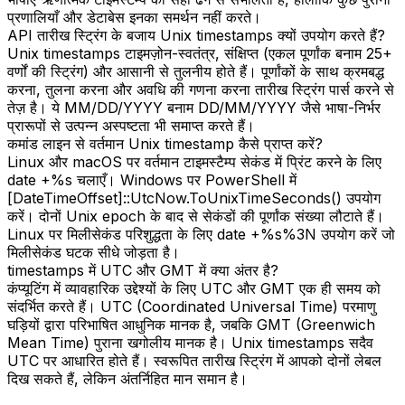
प्रणालियाँ और डेटाबेस इनका समर्थन नहीं करते।
API तारीख स्ट्रिंग के बजाय Unix timestamps क्यों उपयोग करते हैं?
Unix timestamps टाइमज़ोन-स्वतंत्र, संक्षिप्त (एकल पूर्णांक बनाम 25+
वर्णों की स्ट्रिंग) और आसानी से तुलनीय होते हैं। पूर्णांकों के साथ क्रमबद्ध
करना, तुलना करना और अवधि की गणना करना तारीख स्ट्रिंग पार्स करने से
तेज़ है। ये MM/DD/YYYY बनाम DD/MM/YYYY जैसे भाषा-निर्भर
प्रारूपों से उत्पन्न अस्पष्टता भी समाप्त करते हैं।
कमांड लाइन से वर्तमान Unix timestamp कैसे प्राप्त करें?
Linux और macOS पर वर्तमान टाइमस्टैम्प सेकंड में प्रिंट करने के लिए
date +%s चलाएँ। Windows पर PowerShell में
[DateTimeOffset]::UtcNow.ToUnixTimeSeconds() उपयोग
करें। दोनों Unix epoch के बाद से सेकंडों की पूर्णांक संख्या लौटाते हैं।
Linux पर मिलीसेकंड परिशुद्धता के लिए date +%s%3N उपयोग करें जो
मिलीसेकंड घटक सीधे जोड़ता है।
timestamps में UTC और GMT में क्या अंतर है?
कंप्यूटिंग में व्यावहारिक उद्देश्यों के लिए UTC और GMT एक ही समय को
संदर्भित करते हैं। UTC (Coordinated Universal Time) परमाणु
घड़ियों द्वारा परिभाषित आधुनिक मानक है, जबकि GMT (Greenwich
Mean Time) पुराना खगोलीय मानक है। Unix timestamps सदैव
UTC पर आधारित होते हैं। स्वरूपित तारीख स्ट्रिंग में आपको दोनों लेबल
दिख सकते हैं, लेकिन अंतर्निहित मान समान है।