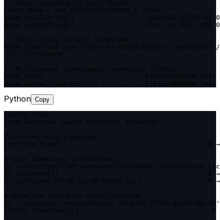
// Unix timestamp to Date object

const date = new Date(1711324800 * 1000)

date.toISOString()             // → "2024-03-25T00:00:0
date.toUTCString()             // → "Mon, 25 Mar 2024 0
// Date string to Unix timestamp

Math.floor(new Date('2024-03-25T00:00:00Z').getTime() /
// → 1711324800

// Millisecond timestamps (common in JS APIs)

Date.now()                     // → 1711324800000 (ms)

Date.parse('2024-03-25')       // → 1711324800000 (ms)
Python
Copy
import time

from datetime import datetime, timezone

# Current Unix timestamp

int(time.time())                                    # →
# Unix timestamp to datetime

dt = datetime.fromtimestamp(1711324800, tz=timezone.utc
dt.isoformat()                                      # →
dt.strftime('%Y-%m-%d %H:%M:%S %Z')                 # →
# Datetime string to Unix timestamp

dt = datetime.fromisoformat('2024-03-25T00:00:00+00:00'
int(dt.timestamp())                                  # 