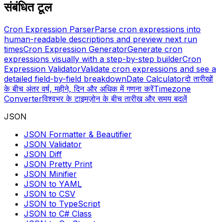
संबंधित टूल
Cron Expression Parser
Parse cron expressions into
human-readable descriptions and preview next run
times
Cron Expression Generator
Generate cron
expressions visually with a step-by-step builder
Cron
Expression Validator
Validate cron expressions and see a
detailed field-by-field breakdown
Date Calculator
दो तारीखों
के बीच अंतर वर्ष, महीने, दिन और अधिक में गणना करें
Timezone
Converter
विश्वभर के टाइमज़ोन के बीच तारीख और समय बदलें
JSON
JSON Formatter & Beautifier
JSON Validator
JSON Diff
JSON Pretty Print
JSON Minifier
JSON to YAML
JSON to CSV
JSON to TypeScript
JSON to C# Class