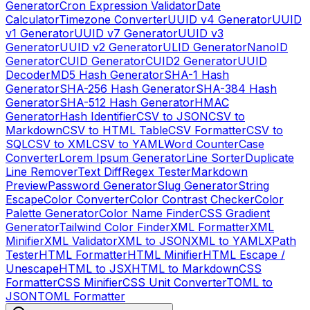
Generator
Cron Expression Validator
Date
Calculator
Timezone Converter
UUID v4 Generator
UUID
v1 Generator
UUID v7 Generator
UUID v3
Generator
UUID v2 Generator
ULID Generator
NanoID
Generator
CUID Generator
CUID2 Generator
UUID
Decoder
MD5 Hash Generator
SHA-1 Hash
Generator
SHA-256 Hash Generator
SHA-384 Hash
Generator
SHA-512 Hash Generator
HMAC
Generator
Hash Identifier
CSV to JSON
CSV to
Markdown
CSV to HTML Table
CSV Formatter
CSV to
SQL
CSV to XML
CSV to YAML
Word Counter
Case
Converter
Lorem Ipsum Generator
Line Sorter
Duplicate
Line Remover
Text Diff
Regex Tester
Markdown
Preview
Password Generator
Slug Generator
String
Escape
Color Converter
Color Contrast Checker
Color
Palette Generator
Color Name Finder
CSS Gradient
Generator
Tailwind Color Finder
XML Formatter
XML
Minifier
XML Validator
XML to JSON
XML to YAML
XPath
Tester
HTML Formatter
HTML Minifier
HTML Escape /
Unescape
HTML to JSX
HTML to Markdown
CSS
Formatter
CSS Minifier
CSS Unit Converter
TOML to
JSON
TOML Formatter