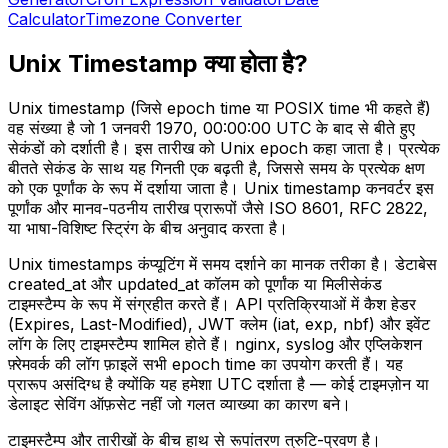
Calculator
Timezone Converter
Unix Timestamp क्या होता है?
Unix timestamp (जिसे epoch time या POSIX time भी कहते हैं)
वह संख्या है जो 1 जनवरी 1970, 00:00:00 UTC के बाद से बीते हुए
सेकंडों को दर्शाती है। इस तारीख को Unix epoch कहा जाता है। प्रत्येक
बीतते सेकंड के साथ यह गिनती एक बढ़ती है, जिससे समय के प्रत्येक क्षण
को एक पूर्णांक के रूप में दर्शाया जाता है। Unix timestamp कनवर्टर इस
पूर्णांक और मानव-पठनीय तारीख प्रारूपों जैसे ISO 8601, RFC 2822,
या भाषा-विशिष्ट स्ट्रिंग के बीच अनुवाद करता है।
Unix timestamps कंप्यूटिंग में समय दर्शाने का मानक तरीका है। डेटाबेस
created_at और updated_at कॉलम को पूर्णांक या मिलीसेकंड
टाइमस्टैम्प के रूप में संग्रहीत करते हैं। API प्रतिक्रियाओं में कैश हेडर
(Expires, Last-Modified), JWT क्लेम (iat, exp, nbf) और इवेंट
लॉग के लिए टाइमस्टैम्प शामिल होते हैं। nginx, syslog और एप्लिकेशन
फ़्रेमवर्क की लॉग फ़ाइलें सभी epoch time का उपयोग करती हैं। यह
प्रारूप असंदिग्ध है क्योंकि यह हमेशा UTC दर्शाता है — कोई टाइमज़ोन या
डेलाइट सेविंग ऑफ़सेट नहीं जो गलत व्याख्या का कारण बने।
टाइमस्टैम्प और तारीखों के बीच हाथ से रूपांतरण त्रुटि-प्रवण है।