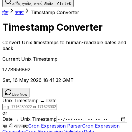
फ़ॉर्मैट, एन्कोड, कन्वर्ट, डीकोड…
Ctrl+K
होम
समय
Timestamp Converter
Timestamp Converter
Convert Unix timestamps to human-readable dates and
back
Current Unix Timestamp
1778956892
Sat, 16 May 2026 18:41:32 GMT
Use Now
Unix Timestamp → Date
or
Date → Unix Timestamp
यह भी आज़माएं:
Cron Expression Parser
Cron Expression
Generator
Cron Expression Validator
Date