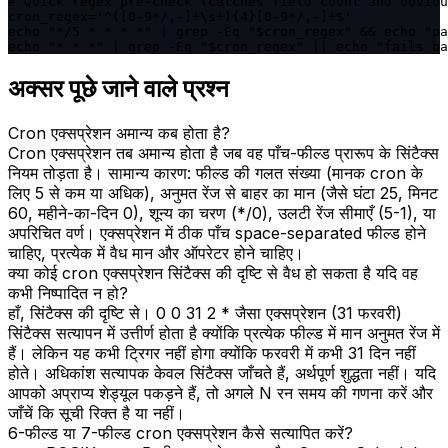
# Quick regex pre-check (catches field count and obviou
cron_regex='^([0-9*/,-]+\s+){4}[0-9*/,-]+$'

echo "*/5 * * * *" | grep -Eq "$cron_regex" && echo "pa
echo "* * *" | grep -Eq "$cron_regex" || echo "fails ba
अक्सर पूछे जाने वाले प्रश्न
Cron एक्सप्रेशन अमान्य कब होता है?
Cron एक्सप्रेशन तब अमान्य होता है जब वह पाँच-फील्ड प्रारूप के सिंटैक्स
नियम तोड़ता है। सामान्य कारण: फील्ड की गलत संख्या (मानक cron के
लिए 5 से कम या अधिक), अनुमत रेंज से बाहर का मान (जैसे घंटा 25, मिनट
60, महीने-का-दिन 0), शून्य का चरण (*/0), उलटी रेंज सीमाएँ (5-1), या
अपरिचित वर्ण। एक्सप्रेशन में ठीक पाँच space-separated फील्ड होने
चाहिए, प्रत्येक में वैध मान और ऑपरेटर होने चाहिए।
क्या कोई cron एक्सप्रेशन सिंटैक्स की दृष्टि से वैध हो सकता है यदि वह
कभी निष्पादित न हो?
हाँ, सिंटैक्स की दृष्टि से। 0 0 31 2 * जैसा एक्सप्रेशन (31 फरवरी)
सिंटैक्स सत्यापन में उत्तीर्ण होता है क्योंकि प्रत्येक फील्ड में मान अनुमत रेंज में
हैं। लेकिन यह कभी ट्रिगर नहीं होगा क्योंकि फरवरी में कभी 31 दिन नहीं
होते। अधिकांश सत्यापक केवल सिंटैक्स जाँचते हैं, अर्थपूर्ण शुद्धता नहीं। यदि
आपको अप्राप्य शेड्यूल पकड़ने हैं, तो अगले N रन समय की गणना करें और
जाँचें कि सूची रिक्त है या नहीं।
6-फील्ड या 7-फील्ड cron एक्सप्रेशन कैसे सत्यापित करें?