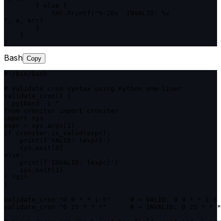
        } else {

            fmt.Printf("%-20s  INVALID: %v

", e, err)

        }

    }

}
Bash
Copy
#!/bin/bash

# Validate cron syntax using Python one-liner

validate_cron() {

  python3 -c "

from croniter import croniter

import sys

expr = sys.argv[1]

if croniter.is_valid(expr):

    print(f'VALID: {expr}')

    sys.exit(0)

else:

    print(f'INVALID: {expr}')

    sys.exit(1)

" "$1"

}

validate_cron "0 9 * * 1-5"     # → VALID: 0 9 * * 1-5

validate_cron "0 25 * * *"      # → INVALID: 0 25 * * *
