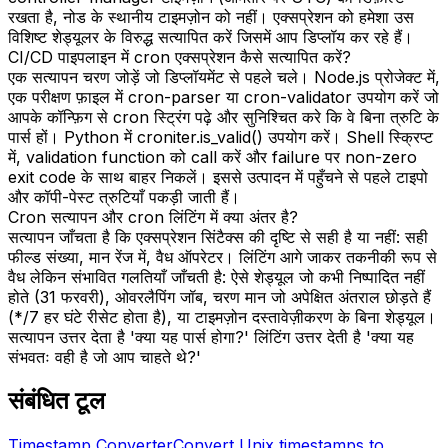
रखता है, नोड के स्थानीय टाइमज़ोन को नहीं। एक्सप्रेशन को हमेशा उस
विशिष्ट शेड्यूलर के विरुद्ध सत्यापित करें जिसमें आप डिप्लॉय कर रहे हैं।
CI/CD पाइपलाइन में cron एक्सप्रेशन कैसे सत्यापित करें?
एक सत्यापन चरण जोड़ें जो डिप्लॉयमेंट से पहले चले। Node.js प्रोजेक्ट में,
एक परीक्षण फ़ाइल में cron-parser या cron-validator उपयोग करें जो
आपके कॉन्फ़िग से cron स्ट्रिंग पढ़े और सुनिश्चित करे कि वे बिना त्रुटि के
पार्स हों। Python में croniter.is_valid() उपयोग करें। Shell स्क्रिप्ट
में, validation function को call करें और failure पर non-zero
exit code के साथ बाहर निकलें। इससे उत्पादन में पहुँचने से पहले टाइपो
और कॉपी-पेस्ट त्रुटियाँ पकड़ी जाती हैं।
Cron सत्यापन और cron लिंटिंग में क्या अंतर है?
सत्यापन जाँचता है कि एक्सप्रेशन सिंटैक्स की दृष्टि से सही है या नहीं: सही
फील्ड संख्या, मान रेंज में, वैध ऑपरेटर। लिंटिंग आगे जाकर तकनीकी रूप से
वैध लेकिन संभावित गलतियाँ जाँचती है: ऐसे शेड्यूल जो कभी निष्पादित नहीं
होते (31 फरवरी), ओवरलैपिंग जॉब, चरण मान जो अपेक्षित अंतराल छोड़ते हैं
(*/7 हर घंटे रीसेट होता है), या टाइमज़ोन दस्तावेज़ीकरण के बिना शेड्यूल।
सत्यापन उत्तर देता है 'क्या यह पार्स होगा?' लिंटिंग उत्तर देती है 'क्या यह
संभवतः वही है जो आप चाहते थे?'
संबंधित टूल
Timestamp Converter
Convert Unix timestamps to