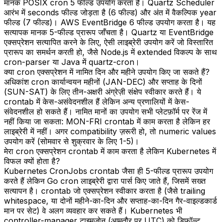
मानक POSIX cron 5 फील्ड उपयोग करता है। Quartz Scheduler
आरंभ में seconds फील्ड जोड़ता है (6 फील्ड) और अंत में वैकल्पिक year
फील्ड (7 फील्ड)। AWS EventBridge 6 फील्ड उपयोग करता है। यह
सत्यापक मानक 5-फील्ड प्रारूप जाँचता है। Quartz या EventBridge
एक्सप्रेशन सत्यापित करने के लिए, ऐसी लाइब्रेरी उपयोग करें जो विस्तारित
प्रारूप का समर्थन करती हो, जैसे Node.js में extended विकल्प के साथ
cron-parser या Java में quartz-cron।
क्या cron एक्सप्रेशन में नामित दिन और महीने उपयोग किए जा सकते हैं?
अधिकांश cron कार्यान्वयन महीनों (JAN-DEC) और सप्ताह के दिनों
(SUN-SAT) के लिए तीन-अक्षरी अंग्रेज़ी संक्षेप स्वीकार करते हैं। ये
crontab में केस-असंवेदनशील हैं लेकिन अन्य प्रणालियों में केस-
संवेदनशील हो सकते हैं। नामित मानों का उपयोग सभी प्लेटफ़ॉर्म पर रेंज में
नहीं किया जा सकता: MON-FRI crontab में काम करता है लेकिन हर
लाइब्रेरी में नहीं। अगर compatibility ज़रूरी हो, तो numeric values
उपयोग करें (सोमवार से शुक्रवार के लिए 1-5)।
मेरा cron एक्सप्रेशन crontab में काम करता है लेकिन Kubernetes में
विफल क्यों होता है?
Kubernetes CronJobs crontab जैसा ही 5-फील्ड प्रारूप उपयोग
करते हैं लेकिन Go cron लाइब्रेरी द्वारा पार्स किए जाते हैं, जिसमें सख्त
सत्यापन है। crontab जो एक्सप्रेशन स्वीकार करता है (जैसे trailing
whitespace, या दोनों महीने-का-दिन और सप्ताह-का-दिन गैर-वाइल्डकार्ड
मान पर सेट) वे अलग व्यवहार कर सकते हैं। Kubernetes भी
controller-manager टाइमज़ोन (आमतौर पर UTC) को डिफ़ॉल्ट