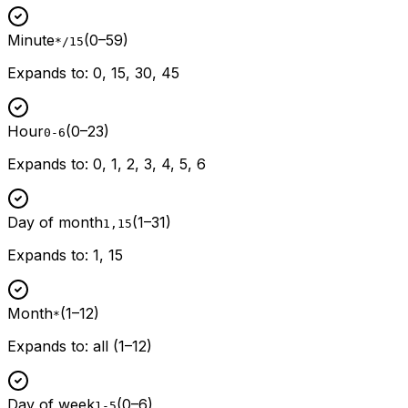
Minute
(
0–59
)
*/15
Expands to
:
0, 15, 30, 45
Hour
(
0–23
)
0-6
Expands to
:
0, 1, 2, 3, 4, 5, 6
Day of month
(
1–31
)
1,15
Expands to
:
1, 15
Month
(
1–12
)
*
Expands to
:
all (1–12)
Day of week
(
0–6
)
1-5