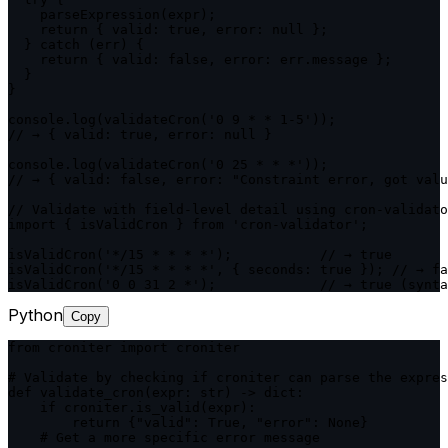
    parseExpression(expr);

    return { valid: true, error: null };

  } catch (err) {

    return { valid: false, error: err.message };

  }

}

console.log(validateCron('0 9 * * 1-5'));

// → { valid: true, error: null }

console.log(validateCron('0 25 * * *'));

// → { valid: false, error: "Constraint error, got valu
// Validate with field-level detail using cron-validato
import { isValidCron } from 'cron-validator';

isValidCron('*/15 * * * *');           // → true

isValidCron('*/15 * * * *', { seconds: true }); // → fa
isValidCron('0 0 31 2 *');             // → true (synta
Python
Copy
from croniter import croniter

# Validate by checking if croniter can parse the expres
def validate_cron(expr: str) -> dict:

    if croniter.is_valid(expr):

        return {"valid": True, "error": None}

    # Get a more specific error message
