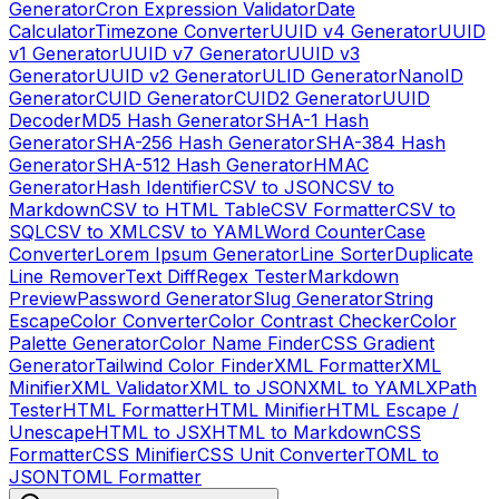
Generator
Cron Expression Validator
Date
Calculator
Timezone Converter
UUID v4 Generator
UUID
v1 Generator
UUID v7 Generator
UUID v3
Generator
UUID v2 Generator
ULID Generator
NanoID
Generator
CUID Generator
CUID2 Generator
UUID
Decoder
MD5 Hash Generator
SHA-1 Hash
Generator
SHA-256 Hash Generator
SHA-384 Hash
Generator
SHA-512 Hash Generator
HMAC
Generator
Hash Identifier
CSV to JSON
CSV to
Markdown
CSV to HTML Table
CSV Formatter
CSV to
SQL
CSV to XML
CSV to YAML
Word Counter
Case
Converter
Lorem Ipsum Generator
Line Sorter
Duplicate
Line Remover
Text Diff
Regex Tester
Markdown
Preview
Password Generator
Slug Generator
String
Escape
Color Converter
Color Contrast Checker
Color
Palette Generator
Color Name Finder
CSS Gradient
Generator
Tailwind Color Finder
XML Formatter
XML
Minifier
XML Validator
XML to JSON
XML to YAML
XPath
Tester
HTML Formatter
HTML Minifier
HTML Escape /
Unescape
HTML to JSX
HTML to Markdown
CSS
Formatter
CSS Minifier
CSS Unit Converter
TOML to
JSON
TOML Formatter