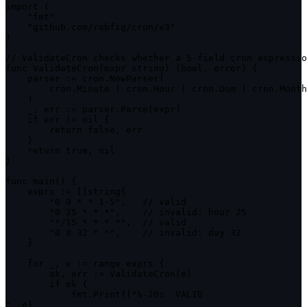
import (

    "fmt"

    "github.com/robfig/cron/v3"

)

// ValidateCron checks whether a 5-field cron expressio
func ValidateCron(expr string) (bool, error) {

    parser := cron.NewParser(

        cron.Minute | cron.Hour | cron.Dom | cron.Month
    )

    _, err := parser.Parse(expr)

    if err != nil {

        return false, err

    }

    return true, nil

}

func main() {

    exprs := []string{

        "0 9 * * 1-5",   // valid

        "0 25 * * *",    // invalid: hour 25

        "*/15 * * * *",  // valid

        "0 0 32 * *",    // invalid: day 32

    }

    for _, e := range exprs {

        ok, err := ValidateCron(e)

        if ok {

            fmt.Printf("%-20s  VALID

", e)
