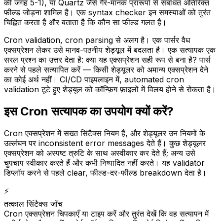
की जगह 5-1), या Quartz जैसे गैर-मानक प्रारूपों से संबंधित अतिरिक्त
फील्ड जोड़ना शामिल है। एक syntax checker इन समस्याओं को तुरंत
चिह्नित करता है और बताता है कि कौन सा फील्ड गलत है।
Cron validation, cron parsing से अलग है। एक पार्सर वैध
एक्सप्रेशन लेकर उसे मानव-पठनीय शेड्यूल में बदलता है। एक सत्यापक एक
सरल प्रश्न का उत्तर देता है: क्या यह एक्सप्रेशन सही रूप से बना है? पार्स
करने से पहले सत्यापित करें — किसी शेड्यूलर को अमान्य एक्सप्रेशन देने
का कोई अर्थ नहीं। CI/CD पाइपलाइन में, automated cron
validation टूटे हुए शेड्यूल को कॉन्फ़िग फ़ाइलों में विलय होने से रोकता है।
इस Cron सत्यापक का उपयोग क्यों करें?
Cron एक्सप्रेशन में सख्त सिंटैक्स नियम हैं, और शेड्यूलर उन नियमों के
उल्लंघन पर inconsistent error messages देते हैं। कुछ शेड्यूलर
एक्सप्रेशन को अस्पष्ट त्रुटि के साथ अस्वीकार कर देते हैं; अन्य उसे
चुपचाप स्वीकार करते हैं और कभी निष्पादित नहीं करते। यह validator
डिप्लॉय करने से पहले clear, फील्ड-दर-फील्ड breakdown देता है।
⚡
तत्काल सिंटैक्स जाँच
Cron एक्सप्रेशन चिपकाएँ या टाइप करें और तुरंत देखें कि वह सत्यापन में