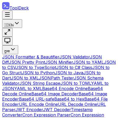
ToolDeck
🇮🇳
hi
टूल्स
JSON Formatter & Beautifier
JSON Validator
JSON
Diff
JSON Pretty Print
JSON Minifier
JSON to YAML
JSON
to CSV
JSON to TypeScript
JSON to C# Class
JSON to
Go Struct
JSON to Python
JSON to Java
JSON to
Dart
JSON to XML
JSONPath Tester
JSON Schema
Validator
JSON String Escape
JSON to TOML
YAML to
JSON
YAML to XML
Base64 Encode Online
Base64
Decode Online
Base64 Image Decoder
Base64 Image
Encoder
Base64 URL-safe
Base64 to Hex
Base64 File
Encoder
URL Encode Online
URL Decode Online
URL
Parser
JWT Encoder
JWT Decoder
Timestamp
Converter
Cron Expression Parser
Cron Expression