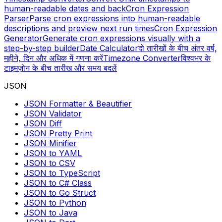
human-readable dates and back
Cron Expression
Parser
Parse cron expressions into human-readable
descriptions and preview next run times
Cron Expression
Generator
Generate cron expressions visually with a
step-by-step builder
Date Calculator
दो तारीखों के बीच अंतर वर्ष,
महीने, दिन और अधिक में गणना करें
Timezone Converter
विश्वभर के
टाइमज़ोन के बीच तारीख और समय बदलें
JSON
JSON Formatter & Beautifier
JSON Validator
JSON Diff
JSON Pretty Print
JSON Minifier
JSON to YAML
JSON to CSV
JSON to TypeScript
JSON to C# Class
JSON to Go Struct
JSON to Python
JSON to Java