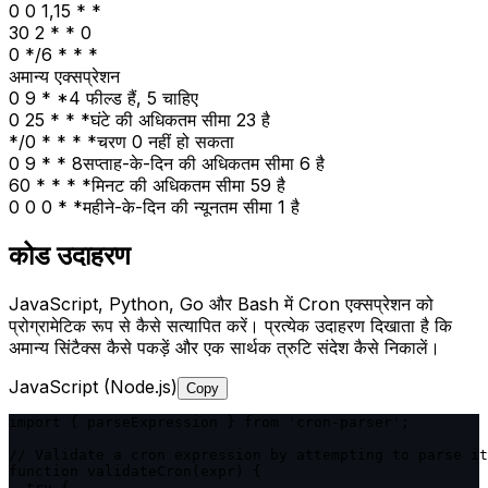
0 0 1,15 * *
30 2 * * 0
0 */6 * * *
अमान्य एक्सप्रेशन
0 9 * *
4 फील्ड हैं, 5 चाहिए
0 25 * * *
घंटे की अधिकतम सीमा 23 है
*/0 * * * *
चरण 0 नहीं हो सकता
0 9 * * 8
सप्ताह-के-दिन की अधिकतम सीमा 6 है
60 * * * *
मिनट की अधिकतम सीमा 59 है
0 0 0 * *
महीने-के-दिन की न्यूनतम सीमा 1 है
कोड उदाहरण
JavaScript, Python, Go और Bash में Cron एक्सप्रेशन को
प्रोग्रामेटिक रूप से कैसे सत्यापित करें। प्रत्येक उदाहरण दिखाता है कि
अमान्य सिंटैक्स कैसे पकड़ें और एक सार्थक त्रुटि संदेश कैसे निकालें।
JavaScript (Node.js)
Copy
import { parseExpression } from 'cron-parser';

// Validate a cron expression by attempting to parse it

function validateCron(expr) {

  try {
