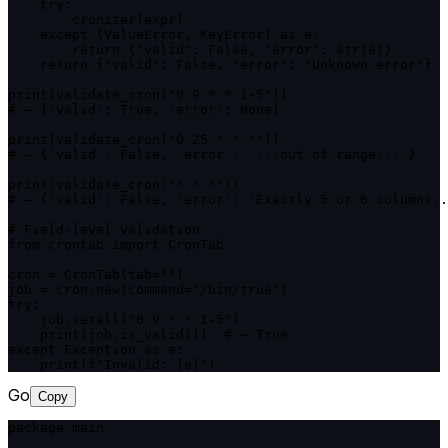
    try:

        croniter(expr)

    except (ValueError, KeyError) as e:

        return {"valid": False, "error": str(e)}

    return {"valid": False, "error": "Unknown error"}

print(validate_cron("0 9 * * 1-5"))

# → {'valid': True, 'error': None}

print(validate_cron("0 25 * * *"))

# → {'valid': False, 'error': '...out of range...'}

print(validate_cron("* * *"))

# → {'valid': False, 'error': 'Exactly 5 or 6 columns..
# Field-level validation

from crontab import CronTab

cron = CronTab(tab="")

job = cron.new(command="/bin/true")

try:

    job.setall("0 9 * * 1-5")

    print(job.is_valid())  # → True

except Exception as e:

    print(f"Invalid: {e}")
Go
Copy
package main
