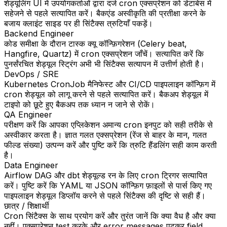
शेड्यूलिंग UI में उपयोगकर्ताओं द्वारा दर्ज cron एक्सप्रेशन को डेटाबेस में
सहेजने से पहले सत्यापित करें। बैकएंड अस्वीकृति की प्रतीक्षा करने के
बजाय क्लाइंट साइड पर ही सिंटैक्स त्रुटियाँ पकड़ें।
Backend Engineer
कोड समीक्षा के दौरान टास्क क्यू कॉन्फ़िगरेशन (Celery beat,
Hangfire, Quartz) में cron एक्सप्रेशन जाँचें। सत्यापित करें कि
पुनर्संरचित शेड्यूल स्ट्रिंग अभी भी सिंटैक्स सत्यापन में उत्तीर्ण होती है।
DevOps / SRE
Kubernetes CronJob मैनिफेस्ट और CI/CD पाइपलाइन कॉन्फ़िग में
cron शेड्यूल को लागू करने से पहले सत्यापित करें। बैकअप शेड्यूल में
टाइपो को छूटे हुए बैकअप तक ध्यान न जाने से रोकें।
QA Engineer
परीक्षण करें कि आपका एप्लिकेशन अमान्य cron इनपुट को सही तरीके से
अस्वीकार करता है। ज्ञात गलत एक्सप्रेशन (रेंज से बाहर के मान, गलत
फील्ड संख्या) उत्पन्न करें और पुष्टि करें कि त्रुटि हैंडलिंग सही काम करती
है।
Data Engineer
Airflow DAG और dbt शेड्यूल्ड रन के लिए cron ट्रिगर सत्यापित
करें। पुष्टि करें कि YAML या JSON कॉन्फ़िग फ़ाइलों से पार्स किए गए
पाइपलाइन शेड्यूल डिप्लॉय करने से पहले सिंटैक्स की दृष्टि से सही हैं।
छात्र / शिक्षार्थी
Cron सिंटैक्स के साथ प्रयोग करें और तुरंत जानें कि क्या वैध है और क्या
नहीं। एक्सप्रेशन test करके और error messages पढ़कर field