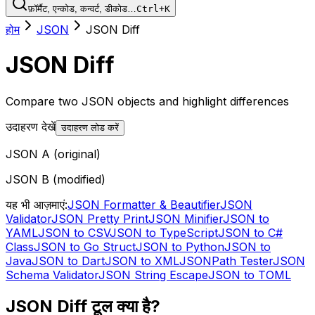
फ़ॉर्मैट, एन्कोड, कन्वर्ट, डीकोड…
Ctrl+K
होम
JSON
JSON Diff
JSON Diff
Compare two JSON objects and highlight differences
उदाहरण देखें
उदाहरण लोड करें
JSON A (original)
JSON B (modified)
यह भी आज़माएं:
JSON Formatter & Beautifier
JSON
Validator
JSON Pretty Print
JSON Minifier
JSON to
YAML
JSON to CSV
JSON to TypeScript
JSON to C#
Class
JSON to Go Struct
JSON to Python
JSON to
Java
JSON to Dart
JSON to XML
JSONPath Tester
JSON
Schema Validator
JSON String Escape
JSON to TOML
JSON Diff टूल क्या है?