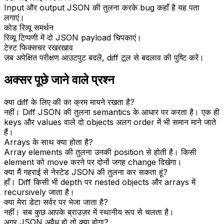
Input और output JSON की तुलना करके bug कहाँ है यह पता
लगाएं।
कोड रिव्यू समर्थन
रिव्यू टिप्पणी में दो JSON payload चिपकाएं।
टेस्ट फिक्सचर रखरखाव
जब अपेक्षित परीक्षण आउटपुट बदलें, diff टूल से बदलाव की पुष्टि करें।
अक्सर पूछे जाने वाले प्रश्न
क्या diff के लिए की का क्रम मायने रखता है?
नहीं। Diff JSON की तुलना semantics के आधार पर करता है। एक ही
keys और values वाले दो objects अलग order में भी समान माने जाते
हैं।
Arrays के साथ क्या होता है?
Array elements की तुलना उनकी position से होती है। किसी
element को move करने पर दोनों जगह change दिखेगा।
क्या मैं गहराई से नेस्टेड JSON की तुलना कर सकता हूं?
हाँ। Diff किसी भी depth पर nested objects और arrays में
recursively जाता है।
क्या मेरा डेटा सर्वर पर भेजा जाता है?
नहीं। सब कुछ आपके ब्राउज़र में स्थानीय रूप से चलता है।
अगर JSON अवैध हो तो क्या होगा?