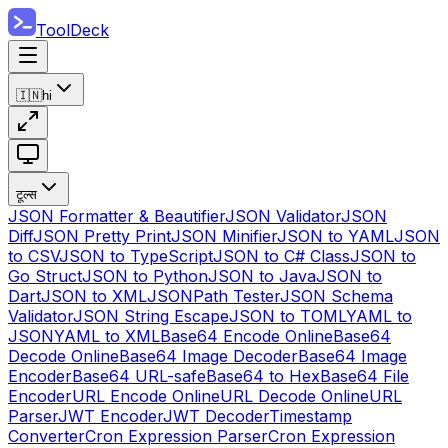
ToolDeck
🇮🇳
hi
टूल्स
JSON Formatter & Beautifier
JSON Validator
JSON
Diff
JSON Pretty Print
JSON Minifier
JSON to YAML
JSON
to CSV
JSON to TypeScript
JSON to C# Class
JSON to
Go Struct
JSON to Python
JSON to Java
JSON to
Dart
JSON to XML
JSONPath Tester
JSON Schema
Validator
JSON String Escape
JSON to TOML
YAML to
JSON
YAML to XML
Base64 Encode Online
Base64
Decode Online
Base64 Image Decoder
Base64 Image
Encoder
Base64 URL-safe
Base64 to Hex
Base64 File
Encoder
URL Encode Online
URL Decode Online
URL
Parser
JWT Encoder
JWT Decoder
Timestamp
Converter
Cron Expression Parser
Cron Expression