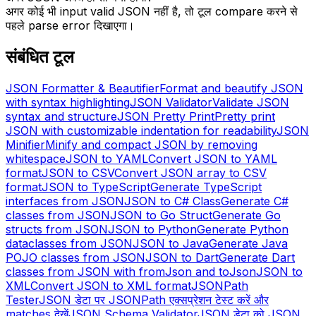
अगर कोई भी input valid JSON नहीं है, तो टूल compare करने से
पहले parse error दिखाएगा।
संबंधित टूल
JSON Formatter & Beautifier
Format and beautify JSON
with syntax highlighting
JSON Validator
Validate JSON
syntax and structure
JSON Pretty Print
Pretty print
JSON with customizable indentation for readability
JSON
Minifier
Minify and compact JSON by removing
whitespace
JSON to YAML
Convert JSON to YAML
format
JSON to CSV
Convert JSON array to CSV
format
JSON to TypeScript
Generate TypeScript
interfaces from JSON
JSON to C# Class
Generate C#
classes from JSON
JSON to Go Struct
Generate Go
structs from JSON
JSON to Python
Generate Python
dataclasses from JSON
JSON to Java
Generate Java
POJO classes from JSON
JSON to Dart
Generate Dart
classes from JSON with fromJson and toJson
JSON to
XML
Convert JSON to XML format
JSONPath
Tester
JSON डेटा पर JSONPath एक्सप्रेशन टेस्ट करें और
matches देखें
JSON Schema Validator
JSON डेटा को JSON