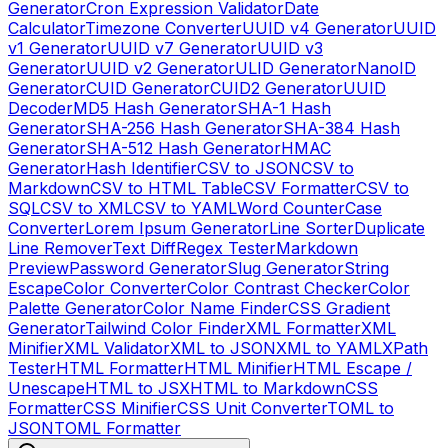
Generator
Cron Expression Validator
Date
Calculator
Timezone Converter
UUID v4 Generator
UUID
v1 Generator
UUID v7 Generator
UUID v3
Generator
UUID v2 Generator
ULID Generator
NanoID
Generator
CUID Generator
CUID2 Generator
UUID
Decoder
MD5 Hash Generator
SHA-1 Hash
Generator
SHA-256 Hash Generator
SHA-384 Hash
Generator
SHA-512 Hash Generator
HMAC
Generator
Hash Identifier
CSV to JSON
CSV to
Markdown
CSV to HTML Table
CSV Formatter
CSV to
SQL
CSV to XML
CSV to YAML
Word Counter
Case
Converter
Lorem Ipsum Generator
Line Sorter
Duplicate
Line Remover
Text Diff
Regex Tester
Markdown
Preview
Password Generator
Slug Generator
String
Escape
Color Converter
Color Contrast Checker
Color
Palette Generator
Color Name Finder
CSS Gradient
Generator
Tailwind Color Finder
XML Formatter
XML
Minifier
XML Validator
XML to JSON
XML to YAML
XPath
Tester
HTML Formatter
HTML Minifier
HTML Escape /
Unescape
HTML to JSX
HTML to Markdown
CSS
Formatter
CSS Minifier
CSS Unit Converter
TOML to
JSON
TOML Formatter