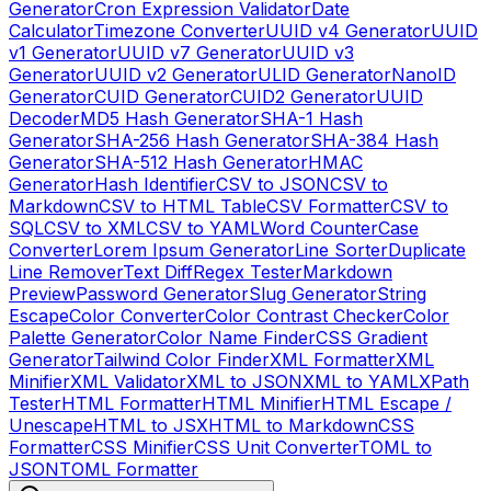
Generator
Cron Expression Validator
Date
Calculator
Timezone Converter
UUID v4 Generator
UUID
v1 Generator
UUID v7 Generator
UUID v3
Generator
UUID v2 Generator
ULID Generator
NanoID
Generator
CUID Generator
CUID2 Generator
UUID
Decoder
MD5 Hash Generator
SHA-1 Hash
Generator
SHA-256 Hash Generator
SHA-384 Hash
Generator
SHA-512 Hash Generator
HMAC
Generator
Hash Identifier
CSV to JSON
CSV to
Markdown
CSV to HTML Table
CSV Formatter
CSV to
SQL
CSV to XML
CSV to YAML
Word Counter
Case
Converter
Lorem Ipsum Generator
Line Sorter
Duplicate
Line Remover
Text Diff
Regex Tester
Markdown
Preview
Password Generator
Slug Generator
String
Escape
Color Converter
Color Contrast Checker
Color
Palette Generator
Color Name Finder
CSS Gradient
Generator
Tailwind Color Finder
XML Formatter
XML
Minifier
XML Validator
XML to JSON
XML to YAML
XPath
Tester
HTML Formatter
HTML Minifier
HTML Escape /
Unescape
HTML to JSX
HTML to Markdown
CSS
Formatter
CSS Minifier
CSS Unit Converter
TOML to
JSON
TOML Formatter