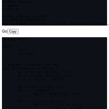
# +beta changed

#  gamma

# +delta

# HTML side-by-side diff

d = difflib.HtmlDiff()

html = d.make_file(text_a, text_b, fromdesc='Original',
Go
Copy
package main

import (

	"fmt"

	"strings"

)

// Minimal LCS-based line diff

func diffLines(a, b string) {

	la := strings.Split(a, "\n")

	lb := strings.Split(b, "\n")

	m, n := len(la), len(lb)

	dp := make([][]int, m+1)

	for i := range dp {

		dp[i] = make([]int, n+1)

	}

	for i := 1; i <= m; i++ {

		for j := 1; j <= n; j++ {

			if la[i-1] == lb[j-1] {
