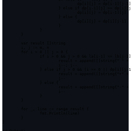
				dp[i][j] = dp[i-1][j-1] + 1

			} else if dp[i-1][j] >= dp[i][j-1] {

				dp[i][j] = dp[i-1][j]

			} else {

				dp[i][j] = dp[i][j-1]

			}

		}

	}

	var result []string

	i, j := m, n

	for i > 0 || j > 0 {

		if i > 0 && j > 0 && la[i-1] == lb[j-1] {

			result = append([]string{" " + la[i-1]}, result...)

			i--; j--

		} else if j > 0 && (i == 0 || dp[i][j-1] >= dp[i-1][j]) {

			result = append([]string{"+" + lb[j-1]}, result...)

			j--

		} else {

			result = append([]string{"-" + la[i-1]}, result...)

			i--

		}

	}

	for _, line := range result {

		fmt.Println(line)

	}

}

// Output:
