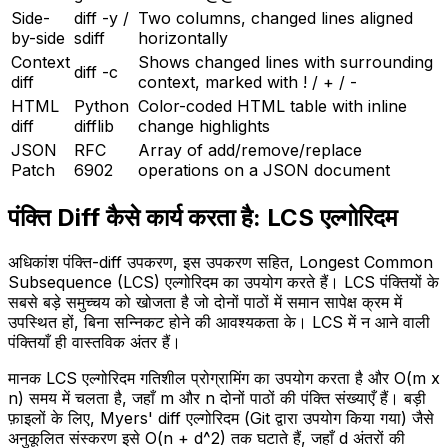
Side-
diff -y /
Two columns, changed lines aligned
by-side
sdiff
horizontally
Context
Shows changed lines with surrounding
diff -c
diff
context, marked with ! / + / -
HTML
Python
Color-coded HTML table with inline
diff
difflib
change highlights
JSON
RFC
Array of add/remove/replace
Patch
6902
operations on a JSON document
पंक्ति Diff कैसे कार्य करता है: LCS एल्गोरिदम
अधिकांश पंक्ति-diff उपकरण, इस उपकरण सहित, Longest Common
Subsequence (LCS) एल्गोरिदम का उपयोग करते हैं। LCS पंक्तियों के
सबसे बड़े समुच्चय को खोजता है जो दोनों पाठों में समान सापेक्ष क्रम में
उपस्थित हों, बिना सन्निकट होने की आवश्यकता के। LCS में न आने वाली
पंक्तियाँ ही वास्तविक अंतर हैं।
मानक LCS एल्गोरिदम गतिशील प्रोग्रामिंग का उपयोग करता है और O(m x
n) समय में चलता है, जहाँ m और n दोनों पाठों की पंक्ति संख्याएँ हैं। बड़ी
फ़ाइलों के लिए, Myers' diff एल्गोरिदम (Git द्वारा उपयोग किया गया) जैसे
अनुकूलित संस्करण इसे O(n + d^2) तक घटाते हैं, जहाँ d अंतरों की