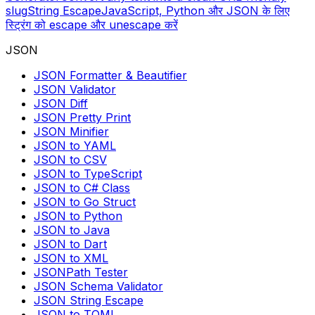
slug
String Escape
JavaScript, Python और JSON के लिए
स्ट्रिंग को escape और unescape करें
JSON
JSON Formatter & Beautifier
JSON Validator
JSON Diff
JSON Pretty Print
JSON Minifier
JSON to YAML
JSON to CSV
JSON to TypeScript
JSON to C# Class
JSON to Go Struct
JSON to Python
JSON to Java
JSON to Dart
JSON to XML
JSONPath Tester
JSON Schema Validator
JSON String Escape
JSON to TOML