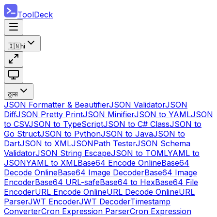
ToolDeck
🇮🇳
hi
टूल्स
JSON Formatter & Beautifier
JSON Validator
JSON
Diff
JSON Pretty Print
JSON Minifier
JSON to YAML
JSON
to CSV
JSON to TypeScript
JSON to C# Class
JSON to
Go Struct
JSON to Python
JSON to Java
JSON to
Dart
JSON to XML
JSONPath Tester
JSON Schema
Validator
JSON String Escape
JSON to TOML
YAML to
JSON
YAML to XML
Base64 Encode Online
Base64
Decode Online
Base64 Image Decoder
Base64 Image
Encoder
Base64 URL-safe
Base64 to Hex
Base64 File
Encoder
URL Encode Online
URL Decode Online
URL
Parser
JWT Encoder
JWT Decoder
Timestamp
Converter
Cron Expression Parser
Cron Expression