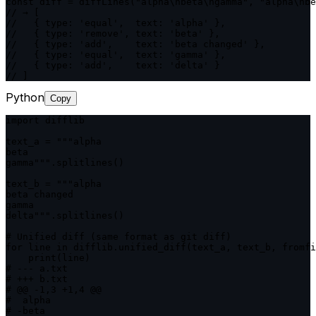
const diff = diffLines("alpha\nbeta\ngamma", "alpha\nbe
// → [

//   { type: 'equal',  text: 'alpha' },

//   { type: 'remove', text: 'beta' },

//   { type: 'add',    text: 'beta changed' },

//   { type: 'equal',  text: 'gamma' },

//   { type: 'add',    text: 'delta' }

// ]
Python
Copy
import difflib

text_a = """alpha

beta

gamma""".splitlines()

text_b = """alpha

beta changed

gamma

delta""".splitlines()

# Unified diff (same format as git diff)

for line in difflib.unified_diff(text_a, text_b, fromfi
    print(line)

# --- a.txt

# +++ b.txt

# @@ -1,3 +1,4 @@

#  alpha

# -beta
