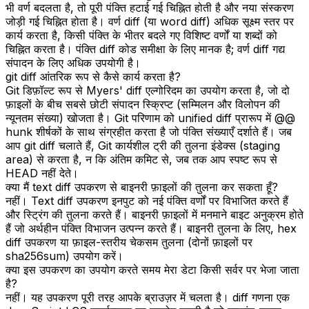
भी वर्ण बदलता है, तो पूरी पंक्ति हटाई गई चिह्नित होती है और नया संस्करण
जोड़ी गई चिह्नित होता है। वर्ण diff (या word diff) अधिक सूक्ष्म स्तर पर
कार्य करता है, किसी पंक्ति के भीतर बदले गए विशिष्ट वर्णों या शब्दों को
चिह्नित करता है। पंक्ति diff कोड समीक्षा के लिए मानक है; वर्ण diff गद्य
संपादन के लिए अधिक उपयोगी है।
git diff आंतरिक रूप से कैसे कार्य करता है?
Git डिफ़ॉल्ट रूप से Myers' diff एल्गोरिदम का उपयोग करता है, जो दो
फ़ाइलों के बीच सबसे छोटी संपादन स्क्रिप्ट (सम्मिलन और विलोपन की
न्यूनतम संख्या) खोजता है। Git परिणाम को unified diff प्रारूप में @@
hunk शीर्षकों के साथ संग्रहीत करता है जो पंक्ति संख्याएँ दर्शाते हैं। जब
आप git diff चलाते हैं, Git कार्यशील ट्री की तुलना इंडेक्स (staging
area) से करता है, न कि अंतिम कमिट से, जब तक आप स्पष्ट रूप से
HEAD नहीं देते।
क्या मैं text diff उपकरण से बाइनरी फ़ाइलों की तुलना कर सकता हूँ?
नहीं। Text diff उपकरण इनपुट को नई पंक्ति वर्णों पर विभाजित करते हैं
और स्ट्रिंग की तुलना करते हैं। बाइनरी फ़ाइलों में मनमाने बाइट अनुक्रम होते
हैं जो अर्थहीन पंक्ति विभाजन उत्पन्न करते हैं। बाइनरी तुलना के लिए, hex
diff उपकरण या फ़ाइल-स्तरीय चेकसम तुलना (दोनों फ़ाइलों पर
sha256sum) उपयोग करें।
क्या इस उपकरण का उपयोग करते समय मेरा डेटा किसी सर्वर पर भेजा जाता
है?
नहीं। यह उपकरण पूरी तरह आपके ब्राउज़र में चलता है। diff गणना एक