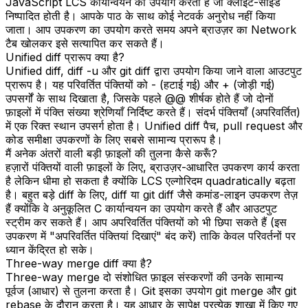
JavaScript LCS कार्यान्वयन का उपयोग करती है जो क्लाइंट-साइड
निष्पादित होती है। आपके पाठ के साथ कोई नेटवर्क अनुरोध नहीं किया
जाता। आप उपकरण का उपयोग करते समय अपने ब्राउज़र का Network
टैब खोलकर इसे सत्यापित कर सकते हैं।
Unified diff प्रारूप क्या है?
Unified diff, diff -u और git diff द्वारा उपयोग किया जाने वाला आउटपुट
प्रारूप है। यह परिवर्तित पंक्तियों को - (हटाई गई) और + (जोड़ी गई)
उपसर्गों के साथ दिखाता है, जिसके पहले @@ शीर्षक होते हैं जो दोनों
फ़ाइलों में पंक्ति संख्या श्रेणियाँ निर्दिष्ट करते हैं। संदर्भ पंक्तियाँ (अपरिवर्तित)
में एक रिक्त स्थान उपसर्ग होता है। Unified diff पैच, pull request और
कोड समीक्षा उपकरणों के लिए सबसे सामान्य प्रारूप है।
मैं अनेक अंतरों वाली बड़ी फ़ाइलों की तुलना कैसे करूँ?
हज़ारों पंक्तियों वाली फ़ाइलों के लिए, ब्राउज़र-आधारित उपकरण कार्य करता
है लेकिन धीमा हो सकता है क्योंकि LCS एल्गोरिदम quadratically बढ़ता
है। बहुत बड़े diff के लिए, diff या git diff जैसे कमांड-लाइन उपकरण तेज़
हैं क्योंकि वे अनुकूलित C कार्यान्वयन का उपयोग करते हैं और आउटपुट
स्ट्रीम कर सकते हैं। आप अपरिवर्तित पंक्तियों को भी छिपा सकते हैं (इस
उपकरण में "अपरिवर्तित पंक्तियां दिखाएं" बंद करें) ताकि केवल परिवर्तनों पर
ध्यान केंद्रित हो सके।
Three-way merge diff क्या है?
Three-way merge दो संशोधित फ़ाइल संस्करणों की उनके सामान्य
पूर्वज (आधार) से तुलना करता है। Git इसका उपयोग git merge और git
rebase के दौरान करता है। यह आधार के सापेक्ष प्रत्येक शाखा में किए गए