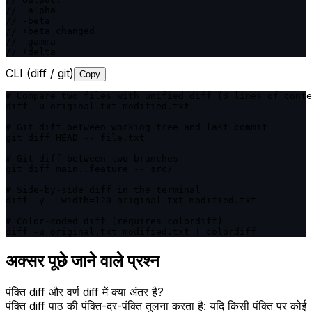
//  alpha

// -beta

// +beta changed

//  gamma

// +delta
CLI (diff / git)
Copy
# Compare two files with unified diff (3 lines of conte
diff -u original.txt modified.txt

# Git diff between working tree and last commit

git diff HEAD -- file.txt

# Git diff between two branches

git diff main..feature -- src/

# Side-by-side diff in the terminal

diff -y --width=120 original.txt modified.txt

# Color-coded diff (requires colordiff)

diff -u original.txt modified.txt | colordiff
अक्सर पूछे जाने वाले प्रश्न
पंक्ति diff और वर्ण diff में क्या अंतर है?
पंक्ति diff पाठ की पंक्ति-दर-पंक्ति तुलना करता है: यदि किसी पंक्ति पर कोई