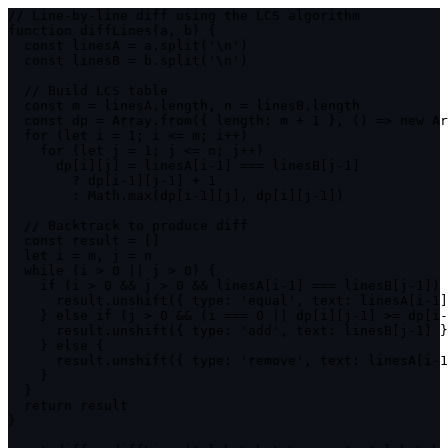
// Line-by-line diff using the LCS algorithm

function diffLines(a, b) {

  const linesA = a.split('\n')

  const linesB = b.split('\n')

  // Build LCS table

  const m = linesA.length, n = linesB.length

  const dp = Array.from({ length: m + 1 }, () => new Ar
  for (let i = 1; i <= m; i++)

    for (let j = 1; j <= n; j++)

      dp[i][j] = linesA[i-1] === linesB[j-1]

        ? dp[i-1][j-1] + 1

        : Math.max(dp[i-1][j], dp[i][j-1])

  // Backtrack to produce diff

  const result = []

  let i = m, j = n

  while (i > 0 || j > 0) {

    if (i > 0 && j > 0 && linesA[i-1] === linesB[j-1]) 
      result.unshift({ type: 'equal', text: linesA[i-1]
    } else if (j > 0 && (i === 0 || dp[i][j-1] >= dp[i-
      result.unshift({ type: 'add', text: linesB[j-1] }
    } else {

      result.unshift({ type: 'remove', text: linesA[i-1
    }

  }

  return result

}
