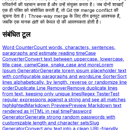
परिवर्तनों की पहचान करता है और उन्हें संयुक्त करता है। जब दोनों शाखाएँ
एक ही पंक्ति को संशोधित करती हैं, तो Git एक merge conflict की
सूचना देता है। Three-way merge के लिए तीन इनपुट आवश्यक हैं,
जबकि एक मानक diff को केवल दो की आवश्यकता होती है।
संबंधित टूल
Word Counter
Count words, characters, sentences,
paragraphs and estimate reading time
Case
Converter
Convert text between uppercase, lowercase,
title case, camelCase, snake_case and more
Lorem
Ipsum Generator
Generate lorem ipsum placeholder text
with configurable paragraphs and words
Line Sorter
Sort
lines alphabetically, by length, reverse or randomize line
order
Duplicate Line Remover
Remove duplicate lines
from text, keeping only unique lines
Regex Tester
Test
regular expressions against a string and see all matches
highlighted
Markdown Preview
Preview Markdown text
rendered as HTML in real time
Password
Generator
Generate strong random passwords with
customizable length and character sets
Slug
Generator
Convert any text into a clean URL-friendly