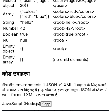
Nested
{"user": {"age":
<user><age>30</age>
object
30}}
</user>
{"colors":
<colors>red</colors>
Array
["red", "blue"]}
<colors>blue</colors>
String
"hello"
<root>hello</root>
Number
42
<root>42</root>
Boolean
true
<root>true</root>
Null
null
<root/>
Empty
{}
<root/>
object
Empty
[]
(no child elements)
array
कोड उदाहरण
नीचे तीन environments में JSON को XML में बदलने के लिए चलाने
योग्य कोड अंश दिए गए हैं। प्रत्येक उदाहरण एक नमूना JSON ऑब्जेक्ट से
well-formed XML उत्पन्न करता है।
JavaScript (Node.js)
Copy