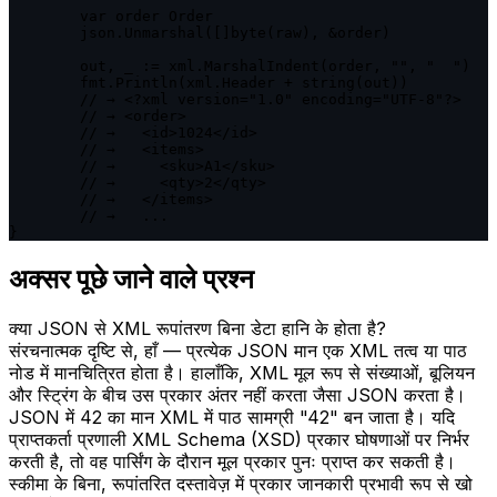
	var order Order

	json.Unmarshal([]byte(raw), &order)

	out, _ := xml.MarshalIndent(order, "", "  ")

	fmt.Println(xml.Header + string(out))

	// → <?xml version="1.0" encoding="UTF-8"?>

	// → <order>

	// →   <id>1024</id>

	// →   <items>

	// →     <sku>A1</sku>

	// →     <qty>2</qty>

	// →   </items>

	// →   ...

}
अक्सर पूछे जाने वाले प्रश्न
क्या JSON से XML रूपांतरण बिना डेटा हानि के होता है?
संरचनात्मक दृष्टि से, हाँ — प्रत्येक JSON मान एक XML तत्व या पाठ
नोड में मानचित्रित होता है। हालाँकि, XML मूल रूप से संख्याओं, बूलियन
और स्ट्रिंग के बीच उस प्रकार अंतर नहीं करता जैसा JSON करता है।
JSON में 42 का मान XML में पाठ सामग्री "42" बन जाता है। यदि
प्राप्तकर्ता प्रणाली XML Schema (XSD) प्रकार घोषणाओं पर निर्भर
करती है, तो वह पार्सिंग के दौरान मूल प्रकार पुनः प्राप्त कर सकती है।
स्कीमा के बिना, रूपांतरित दस्तावेज़ में प्रकार जानकारी प्रभावी रूप से खो