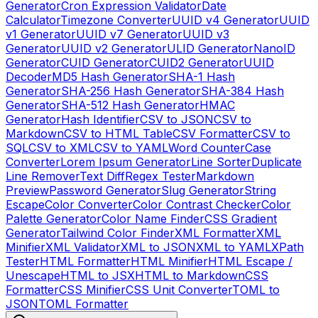
Generator
Cron Expression Validator
Date
Calculator
Timezone Converter
UUID v4 Generator
UUID
v1 Generator
UUID v7 Generator
UUID v3
Generator
UUID v2 Generator
ULID Generator
NanoID
Generator
CUID Generator
CUID2 Generator
UUID
Decoder
MD5 Hash Generator
SHA-1 Hash
Generator
SHA-256 Hash Generator
SHA-384 Hash
Generator
SHA-512 Hash Generator
HMAC
Generator
Hash Identifier
CSV to JSON
CSV to
Markdown
CSV to HTML Table
CSV Formatter
CSV to
SQL
CSV to XML
CSV to YAML
Word Counter
Case
Converter
Lorem Ipsum Generator
Line Sorter
Duplicate
Line Remover
Text Diff
Regex Tester
Markdown
Preview
Password Generator
Slug Generator
String
Escape
Color Converter
Color Contrast Checker
Color
Palette Generator
Color Name Finder
CSS Gradient
Generator
Tailwind Color Finder
XML Formatter
XML
Minifier
XML Validator
XML to JSON
XML to YAML
XPath
Tester
HTML Formatter
HTML Minifier
HTML Escape /
Unescape
HTML to JSX
HTML to Markdown
CSS
Formatter
CSS Minifier
CSS Unit Converter
TOML to
JSON
TOML Formatter