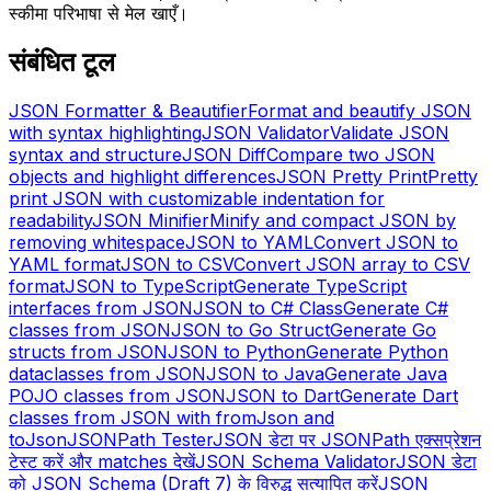
स्कीमा परिभाषा से मेल खाएँ।
संबंधित टूल
JSON Formatter & Beautifier
Format and beautify JSON
with syntax highlighting
JSON Validator
Validate JSON
syntax and structure
JSON Diff
Compare two JSON
objects and highlight differences
JSON Pretty Print
Pretty
print JSON with customizable indentation for
readability
JSON Minifier
Minify and compact JSON by
removing whitespace
JSON to YAML
Convert JSON to
YAML format
JSON to CSV
Convert JSON array to CSV
format
JSON to TypeScript
Generate TypeScript
interfaces from JSON
JSON to C# Class
Generate C#
classes from JSON
JSON to Go Struct
Generate Go
structs from JSON
JSON to Python
Generate Python
dataclasses from JSON
JSON to Java
Generate Java
POJO classes from JSON
JSON to Dart
Generate Dart
classes from JSON with fromJson and
toJson
JSONPath Tester
JSON डेटा पर JSONPath एक्सप्रेशन
टेस्ट करें और matches देखें
JSON Schema Validator
JSON डेटा
को JSON Schema (Draft 7) के विरुद्ध सत्यापित करें
JSON