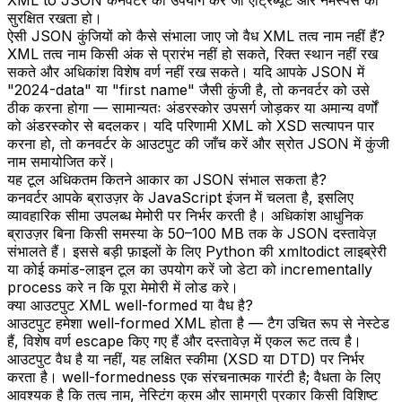
सुरक्षित रखता हो।
ऐसी JSON कुंजियों को कैसे संभाला जाए जो वैध XML तत्व नाम नहीं हैं?
XML तत्व नाम किसी अंक से प्रारंभ नहीं हो सकते, रिक्त स्थान नहीं रख
सकते और अधिकांश विशेष वर्ण नहीं रख सकते। यदि आपके JSON में
"2024-data" या "first name" जैसी कुंजी है, तो कनवर्टर को उसे
ठीक करना होगा — सामान्यतः अंडरस्कोर उपसर्ग जोड़कर या अमान्य वर्णों
को अंडरस्कोर से बदलकर। यदि परिणामी XML को XSD सत्यापन पार
करना हो, तो कनवर्टर के आउटपुट की जाँच करें और स्रोत JSON में कुंजी
नाम समायोजित करें।
यह टूल अधिकतम कितने आकार का JSON संभाल सकता है?
कनवर्टर आपके ब्राउज़र के JavaScript इंजन में चलता है, इसलिए
व्यावहारिक सीमा उपलब्ध मेमोरी पर निर्भर करती है। अधिकांश आधुनिक
ब्राउज़र बिना किसी समस्या के 50–100 MB तक के JSON दस्तावेज़
संभालते हैं। इससे बड़ी फ़ाइलों के लिए Python की xmltodict लाइब्रेरी
या कोई कमांड-लाइन टूल का उपयोग करें जो डेटा को incrementally
process करे न कि पूरा मेमोरी में लोड करे।
क्या आउटपुट XML well-formed या वैध है?
आउटपुट हमेशा well-formed XML होता है — टैग उचित रूप से नेस्टेड
हैं, विशेष वर्ण escape किए गए हैं और दस्तावेज़ में एकल रूट तत्व है।
आउटपुट वैध है या नहीं, यह लक्षित स्कीमा (XSD या DTD) पर निर्भर
करता है। well-formedness एक संरचनात्मक गारंटी है; वैधता के लिए
आवश्यक है कि तत्व नाम, नेस्टिंग क्रम और सामग्री प्रकार किसी विशिष्ट