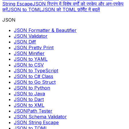
String Escape
JSON स्ट्रिंग में विशेष वर्णों को एस्केप और अन-एस्केप
करें
JSON to TOML
JSON को TOML फ़ॉर्मैट में बदलें
JSON
JSON Formatter & Beautifier
JSON Validator
JSON Diff
JSON Pretty Print
JSON Minifier
JSON to YAML
JSON to CSV
JSON to TypeScript
JSON to C# Class
JSON to Go Struct
JSON to Python
JSON to Java
JSON to Dart
JSON to XML
JSONPath Tester
JSON Schema Validator
JSON String Escape
JSON to TOML