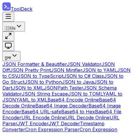
ToolDeck
🇮🇳
hi
टूल्स
JSON Formatter & Beautifier
JSON Validator
JSON
Diff
JSON Pretty Print
JSON Minifier
JSON to YAML
JSON
to CSV
JSON to TypeScript
JSON to C# Class
JSON to
Go Struct
JSON to Python
JSON to Java
JSON to
Dart
JSON to XML
JSONPath Tester
JSON Schema
Validator
JSON String Escape
JSON to TOML
YAML to
JSON
YAML to XML
Base64 Encode Online
Base64
Decode Online
Base64 Image Decoder
Base64 Image
Encoder
Base64 URL-safe
Base64 to Hex
Base64 File
Encoder
URL Encode Online
URL Decode Online
URL
Parser
JWT Encoder
JWT Decoder
Timestamp
Converter
Cron Expression Parser
Cron Expression