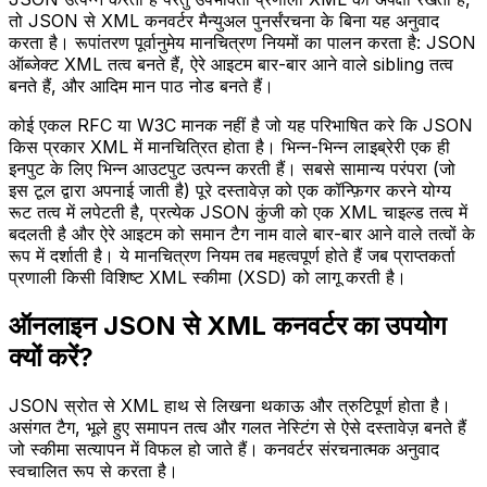
तो JSON से XML कनवर्टर मैन्युअल पुनर्संरचना के बिना यह अनुवाद
करता है। रूपांतरण पूर्वानुमेय मानचित्रण नियमों का पालन करता है: JSON
ऑब्जेक्ट XML तत्व बनते हैं, ऐरे आइटम बार-बार आने वाले sibling तत्व
बनते हैं, और आदिम मान पाठ नोड बनते हैं।
कोई एकल RFC या W3C मानक नहीं है जो यह परिभाषित करे कि JSON
किस प्रकार XML में मानचित्रित होता है। भिन्न-भिन्न लाइब्रेरी एक ही
इनपुट के लिए भिन्न आउटपुट उत्पन्न करती हैं। सबसे सामान्य परंपरा (जो
इस टूल द्वारा अपनाई जाती है) पूरे दस्तावेज़ को एक कॉन्फ़िगर करने योग्य
रूट तत्व में लपेटती है, प्रत्येक JSON कुंजी को एक XML चाइल्ड तत्व में
बदलती है और ऐरे आइटम को समान टैग नाम वाले बार-बार आने वाले तत्वों के
रूप में दर्शाती है। ये मानचित्रण नियम तब महत्वपूर्ण होते हैं जब प्राप्तकर्ता
प्रणाली किसी विशिष्ट XML स्कीमा (XSD) को लागू करती है।
ऑनलाइन JSON से XML कनवर्टर का उपयोग
क्यों करें?
JSON स्रोत से XML हाथ से लिखना थकाऊ और त्रुटिपूर्ण होता है।
असंगत टैग, भूले हुए समापन तत्व और गलत नेस्टिंग से ऐसे दस्तावेज़ बनते हैं
जो स्कीमा सत्यापन में विफल हो जाते हैं। कनवर्टर संरचनात्मक अनुवाद
स्वचालित रूप से करता है।