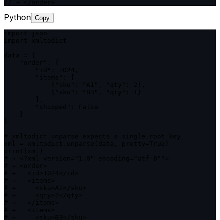
// → </order>
Python
Copy
import json

import xmltodict

data = {

    "order": {

        "id": 1024,

        "items": [

            {"sku": "A1", "qty": 2},

            {"sku": "B3", "qty": 1}

        ],

        "shipped": False

    }

}

# xmltodict.unparse expects a single root key

xml = xmltodict.unparse(data, pretty=True)

print(xml)

# → <?xml version="1.0" encoding="utf-8"?>

# → <order>

# →   <id>1024</id>

# →   <items>

# →     <sku>A1</sku>

# →     <qty>2</qty>

# →   </items>

# →   <items>

# →     <sku>B3</sku>
