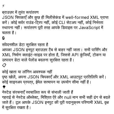
⚡
ब्राउज़र में तुरंत रूपांतरण
JSON चिपकाएँ और कुछ ही मिलीसेकंड में well-formed XML प्राप्त
करें। कोई सर्वर राउंड-ट्रिप नहीं, कोई CLI सेटअप नहीं, कोई निर्भरता
स्थापना नहीं। रूपांतरण पूरी तरह आपके डिवाइस पर JavaScript में
चलता है।
🔒
संवेदनशील डेटा सुरक्षित रहता है
आपका JSON इनपुट ब्राउज़र टैब से बाहर नहीं जाता। सभी पार्सिंग और
XML निर्माण क्लाइंट-साइड पर होता है, जिससे API कुंजियाँ, टोकन या
उत्पादन डेटा वाले पेलोड बदलना सुरक्षित रहता है।
📋
कोई खाता या लॉगिन आवश्यक नहीं
पृष्ठ खोलें, अपना JSON चिपकाएँ और XML आउटपुट प्रतिलिपि करें।
कोई साइनअप प्रपत्र, ईमेल सत्यापन या उपयोग सीमा नहीं है।
🌳
नेस्टेड संरचनाएँ स्वचालित रूप से संभाली जाती हैं
गहराई से नेस्टेड ऑब्जेक्ट, मिश्रित ऐरे और null मान सभी सही ढंग से बदले
जाते हैं। टूल आपके JSON इनपुट की पूरी पदानुक्रम परिणामी XML वृक्ष
में सुरक्षित रखता है।