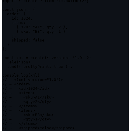
import { create } from 'xmlbuilder2';

const json = {

  order: {

    id: 1024,

    items: [

      { sku: "A1", qty: 2 },

      { sku: "B3", qty: 1 }

    ],

    shipped: false

  }

};

const xml = create({ version: '1.0' })

  .ele(json)

  .end({ prettyPrint: true });

console.log(xml);

// → <?xml version="1.0"?>

// → <order>

// →   <id>1024</id>

// →   <items>

// →     <sku>A1</sku>

// →     <qty>2</qty>

// →   </items>

// →   <items>

// →     <sku>B3</sku>

// →     <qty>1</qty>

// →   </items>

// →   <shipped>false</shipped>
