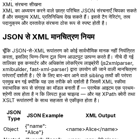
XML संरचना सीखना
XML का अध्ययन करने वाले छात्र परिचित JSON संरचनाएँ चिपका सकते
हैं और समतुल्य XML प्रतिनिधित्व देख सकते हैं। इससे टैग नेस्टिंग, तत्व
पदानुक्रम और दस्तावेज़ संरचना ठोस रूप से स्पष्ट होती है।
JSON से XML मानचित्रण नियम
चूँकि JSON-से-XML रूपांतरण को कोई सार्वभौमिक मानक नहीं नियंत्रित
करता, इसलिए भिन्न-भिन्न टूल भिन्न आउटपुट उत्पन्न करते हैं। नीचे दी गई
तालिका इस कनवर्टर और अधिकांश लोकप्रिय लाइब्रेरी (js2xmlparser,
xmlbuilder, fast-xml-parser) द्वारा उपयोग की जाने वाली मानचित्रण
परंपराएँ दर्शाती है। ऐरे के लिए बार-बार आने वाले sibling तत्वों की परंपरा
प्रमुख बन गई क्योंकि यह उस तरीके को दर्शाती है जिसमें XML स्कीमा
स्वाभाविक रूप से संग्रह का मॉडल बनाती हैं — प्रत्येक आइटम एक प्रथम-
श्रेणी तत्व होता है न कि लिपटा हुआ चाइल्ड — और यह XPath क्वेरी तथा
XSLT रूपांतरणों के साथ सहजता से एकीकृत होता है।
JSON
JSON Example
XML Output
Type
{"name":
Object
<name>Alice</name>
"Alice"}