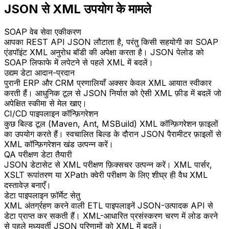
JSON से XML उपयोग के मामले
SOAP वेब सेवा एकीकरण
आपका REST API JSON लौटाता है, परंतु किसी सहयोगी का SOAP
एंडपॉइंट XML अनुरोध बॉडी की अपेक्षा करता है। JSON पेलोड को
SOAP लिफाफे में लपेटने से पहले XML में बदलें।
उद्यम डेटा आदान-प्रदान
पुरानी ERP और CRM प्रणालियाँ अक्सर केवल XML आयात स्वीकार
करती हैं। आधुनिक टूल से JSON निर्यात को ऐसी XML फ़ीड में बदलें जो
अपेक्षित स्कीमा से मेल खाए।
CI/CD पाइपलाइन कॉन्फ़िगरेशन
कुछ बिल्ड टूल (Maven, Ant, MSBuild) XML कॉन्फ़िगरेशन फ़ाइलों
का उपयोग करते हैं। स्वचालित बिल्ड के दौरान JSON पैरामीटर फ़ाइलों से
XML कॉन्फ़िगरेशन खंड उत्पन्न करें।
QA परीक्षण डेटा तैयारी
JSON डेटासेट से XML परीक्षण फ़िक्सचर उत्पन्न करें। XML पार्सर,
XSLT रूपांतरण या XPath क्वेरी परीक्षण के लिए शीघ्र ही वैध XML
दस्तावेज़ बनाएँ।
डेटा पाइपलाइन फ़ॉर्मेट सेतु
XML अंतर्ग्रहण करने वाली ETL पाइपलाइनें JSON-उत्पादक API से
डेटा प्राप्त कर सकती हैं। XML-आधारित प्रसंस्करण चरण में लोड करने
से पहले मध्यवर्ती JSON परिणामों को XML में बदलें।