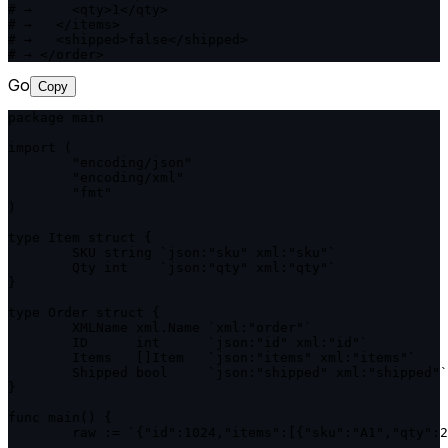
# →     <qty>1</qty>

# →   </items>

# →   <shipped>false</shipped>

# → </order>
Go
Copy
package main

import (

	"encoding/json"

	"encoding/xml"

	"fmt"

)

type Item struct {

	SKU string `json:"sku" xml:"sku"`

	Qty int    `json:"qty" xml:"qty"`

}

type Order struct {

	XMLName xml.Name `xml:"order"`

	ID      int      `json:"id" xml:"id"`

	Items   []Item   `json:"items" xml:"items"`

	Shipped bool     `json:"shipped" xml:"shipped"`

}

func main() {

	raw := `{"id":1024,"items":[{"sku":"A1","qty":2},{"sku":"B3","qty":1}],"shipped":false}`
