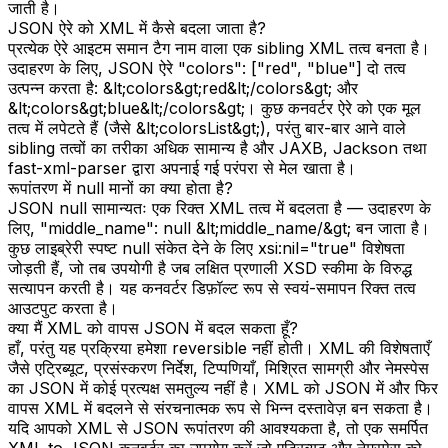
जाती है।
JSON ऐरे को XML में कैसे बदला जाता है?
प्रत्येक ऐरे आइटम समान टैग नाम वाला एक sibling XML तत्व बनता है।
उदाहरण के लिए, JSON ऐरे "colors": ["red", "blue"] दो तत्व
उत्पन्न करता है: &lt;colors&gt;red&lt;/colors&gt; और
&lt;colors&gt;blue&lt;/colors&gt;। कुछ कनवर्टर ऐरे को एक मूल
तत्व में लपेटते हैं (जैसे &lt;colorsList&gt;), परंतु बार-बार आने वाले
sibling तत्वों का तरीका अधिक सामान्य है और JAXB, Jackson तथा
fast-xml-parser द्वारा अपनाई गई परंपरा से मेल खाता है।
रूपांतरण में null मानों का क्या होता है?
JSON null सामान्यतः एक रिक्त XML तत्व में बदलता है — उदाहरण के
लिए, "middle_name": null &lt;middle_name/&gt; बन जाता है।
कुछ लाइब्रेरी स्पष्ट null संकेत देने के लिए xsi:nil="true" विशेषता
जोड़ती हैं, जो तब उपयोगी है जब लक्षित प्रणाली XSD स्कीमा के विरुद्ध
सत्यापन करती है। यह कनवर्टर डिफ़ॉल्ट रूप से स्वयं-समापन रिक्त तत्व
आउटपुट करता है।
क्या मैं XML को वापस JSON में बदल सकता हूँ?
हाँ, परंतु यह प्रक्रिया हमेशा reversible नहीं होती। XML की विशेषताएँ
जैसे एट्रिब्यूट, प्रसंस्करण निर्देश, टिप्पणियाँ, मिश्रित सामग्री और नेमस्पेस
का JSON में कोई प्रत्यक्ष समतुल्य नहीं है। XML को JSON में और फिर
वापस XML में बदलने से संरचनात्मक रूप से भिन्न दस्तावेज़ बन सकता है।
यदि आपको XML से JSON रूपांतरण की आवश्यकता है, तो एक समर्पित
XML to JSON कनवर्टर का उपयोग करें जो एट्रिब्यूट और नेमस्पेस को