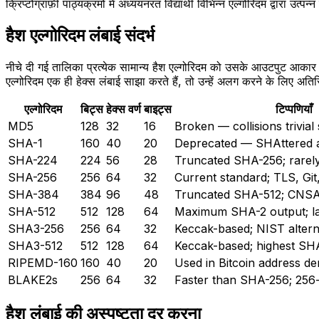
क्रिप्टोग्राफ़ी पाठ्यक्रमों में अध्ययनरत विद्यार्थी विभिन्न एल्गोरिदम द्वारा उ
हैश एल्गोरिदम लंबाई संदर्भ
नीचे दी गई तालिका प्रत्येक सामान्य हैश एल्गोरिदम को उसके आउटपुट आकार 
एल्गोरिदम एक ही हेक्स लंबाई साझा करते हैं, तो उन्हें अलग करने के लिए अति
एल्गोरिदम
बिट्स
हेक्स वर्ण
बाइट्स
टिप्पणियाँ
MD5
128
32
16
Broken — collisions trivial
SHA-1
160
40
20
Deprecated — SHAttered a
SHA-224
224
56
28
Truncated SHA-256; rarel
SHA-256
256
64
32
Current standard; TLS, Git,
SHA-384
384
96
48
Truncated SHA-512; CNSA
SHA-512
512
128
64
Maximum SHA-2 output; la
SHA3-256
256
64
32
Keccak-based; NIST altern
SHA3-512
512
128
64
Keccak-based; highest SH
RIPEMD-160
160
40
20
Used in Bitcoin address de
BLAKE2s
256
64
32
Faster than SHA-256; 256-
हैश लंबाई की अस्पष्टता दूर करना