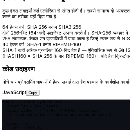
कुछ हेक्स लंबाइयाँ कई एल्गोरिदम से संगत होती हैं। सबसे सामान्य दो अ
करने का तरीका यहाँ दिया गया है।
64 हेक्स वर्ण: SHA-256 बनाम SHA3-256
दोनों 256-बिट (64-वर्ण) डाइजेस्ट उत्पन्न करते हैं। SHA-256 व्यवहा
256 सामान्यतः केवल उन प्रणालियों में पाया जाता है जिन्हें स्पष्ट रूप 
40 हेक्स वर्ण: SHA-1 बनाम RIPEMD-160
SHA-1 कहीं अधिक प्रचलित 160-बिट हैश है — ऐतिहासिक रूप से Git (SH
(HASH160 = SHA-256 के बाद RIPEMD-160)। यदि हैश क्रिप्टोकरेंसी 
कोड उदाहरण
नीचे चार प्रोग्रामिंग भाषाओं में हेक्स लंबाई द्वारा हैश पहचान के कार्यशील का
JavaScript
Copy
function identifyHash(hex) {

  const len = hex.length

  const isHex = /^[0-9a-fA-F]+$/.test(hex)

  if (!isHex) return ['Not a hex-encoded hash']

  const map = {

    32:  ['MD5'],
