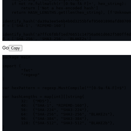
    if not re.fullmatch(r'[0-9a-fA-F]+', hex_string):

        return ['Not a hex-encoded hash']

    return HASH_LENGTHS.get(len(hex_string), [f'Unknown
identify_hash('da39a3ee5e6b4b0d3255bfef95601890afd80709
# → ['SHA-1', 'RIPEMD-160']

identify_hash('a7ffc6f8bf1ed76651c14756a061d662f580ff4d
# → ['SHA-256', 'SHA3-256', 'BLAKE2s']
Go
Copy
package main

import (

	"fmt"

	"regexp"

)

var hexPattern = regexp.MustCompile("^[0-9a-fA-F]+$")

var hashLengths = map[int][]string{

	32:  {"MD5"},

	40:  {"SHA-1", "RIPEMD-160"},

	56:  {"SHA-224", "SHA3-224"},

	64:  {"SHA-256", "SHA3-256", "BLAKE2s"},

	96:  {"SHA-384", "SHA3-384"},

	128: {"SHA-512", "SHA3-512", "BLAKE2b"},

}
