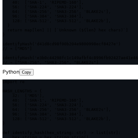
    40:  ['SHA-1', 'RIPEMD-160'],

    56:  ['SHA-224', 'SHA3-224'],

    64:  ['SHA-256', 'SHA3-256', 'BLAKE2s'],

    96:  ['SHA-384', 'SHA3-384'],

    128: ['SHA-512', 'SHA3-512', 'BLAKE2b'],

  }

  return map[len] || [`Unknown (${len} hex chars)`]

}

identifyHash('d41d8cd98f00b204e9800998ecf8427e')

// → ["MD5"]

identifyHash('e3b0c44298fc1c149afbf4c8996fb92427ae41e46
// → ["SHA-256", "SHA3-256", "BLAKE2s"]
Python
Copy
import re

HASH_LENGTHS = {

    32:  ['MD5'],

    40:  ['SHA-1', 'RIPEMD-160'],

    56:  ['SHA-224', 'SHA3-224'],

    64:  ['SHA-256', 'SHA3-256', 'BLAKE2s'],

    96:  ['SHA-384', 'SHA3-384'],

    128: ['SHA-512', 'SHA3-512', 'BLAKE2b'],

}

def identify_hash(hex_string: str) -> list[str]:

    hex_string = hex_string.strip()
