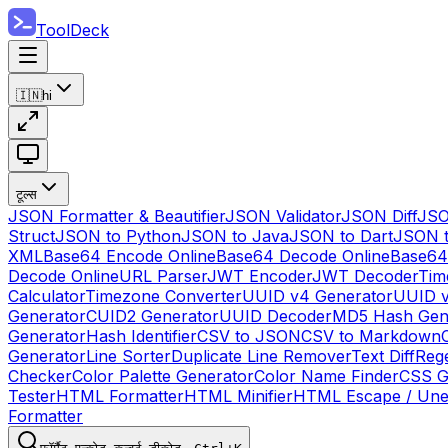
ToolDeck
🇮🇳
hi
टूल्स
JSON Formatter & Beautifier
JSON Validator
JSON Diff
JSO
Struct
JSON to Python
JSON to Java
JSON to Dart
JSON 
XML
Base64 Encode Online
Base64 Decode Online
Base64
Decode Online
URL Parser
JWT Encoder
JWT Decoder
Tim
Calculator
Timezone Converter
UUID v4 Generator
UUID v
Generator
CUID2 Generator
UUID Decoder
MD5 Hash Gen
Generator
Hash Identifier
CSV to JSON
CSV to Markdown
Generator
Line Sorter
Duplicate Line Remover
Text Diff
Reg
Checker
Color Palette Generator
Color Name Finder
CSS G
Tester
HTML Formatter
HTML Minifier
HTML Escape / Un
Formatter