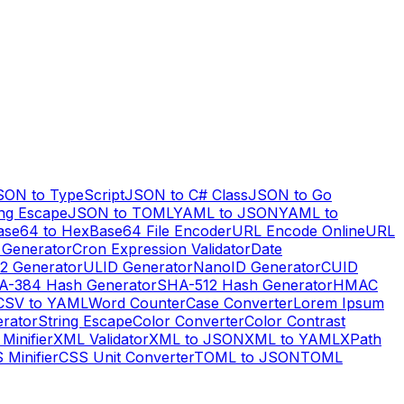
SON to TypeScript
JSON to C# Class
JSON to Go
ng Escape
JSON to TOML
YAML to JSON
YAML to
ase64 to Hex
Base64 File Encoder
URL Encode Online
URL
 Generator
Cron Expression Validator
Date
2 Generator
ULID Generator
NanoID Generator
CUID
A-384 Hash Generator
SHA-512 Hash Generator
HMAC
CSV to YAML
Word Counter
Case Converter
Lorem Ipsum
erator
String Escape
Color Converter
Color Contrast
Minifier
XML Validator
XML to JSON
XML to YAML
XPath
 Minifier
CSS Unit Converter
TOML to JSON
TOML