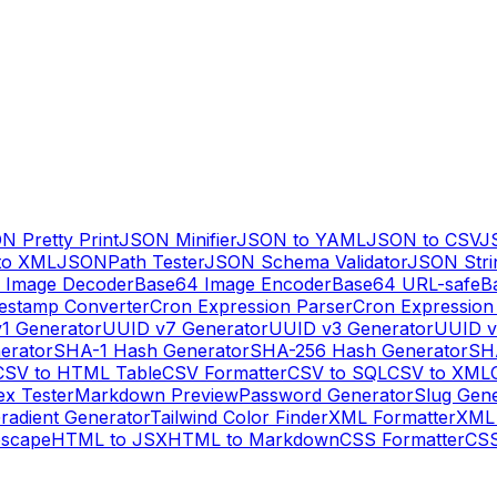
N Pretty Print
JSON Minifier
JSON to YAML
JSON to CSV
J
to XML
JSONPath Tester
JSON Schema Validator
JSON Stri
 Image Decoder
Base64 Image Encoder
Base64 URL-safe
B
estamp Converter
Cron Expression Parser
Cron Expression
1 Generator
UUID v7 Generator
UUID v3 Generator
UUID v
erator
SHA-1 Hash Generator
SHA-256 Hash Generator
SH
CSV to HTML Table
CSV Formatter
CSV to SQL
CSV to XML
ex Tester
Markdown Preview
Password Generator
Slug Gen
radient Generator
Tailwind Color Finder
XML Formatter
XML 
escape
HTML to JSX
HTML to Markdown
CSS Formatter
CSS