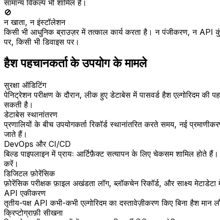
सामान्य विकल्प भी शामिल हैं।
🚫
न खाता, न इंस्टॉलेशन
किसी भी आधुनिक ब्राउज़र में तत्काल कार्य करता है। न पंजीकरण, न API 
पर, किसी भी डिवाइस पर।
हैश पहचानकर्ता के उपयोग के मामले
सुरक्षा ऑडिटिंग
पेनिट्रेशन परीक्षण के दौरान, लीक हुए डेटाबेस में पासवर्ड हैश एल्गोरिदम क
सकती है।
डेटाबेस स्थानांतरण
प्रणालियों के बीच उपयोगकर्ता रिकॉर्ड स्थानांतरित करते समय, नई प्रमाणी
जाते हैं।
DevOps और CI/CD
बिल्ड पाइपलाइन में प्रायः आर्टिफ़ैक्ट सत्यापन के लिए चेकसम शामिल होत
करें।
डिजिटल फ़ोरेंसिक
फ़ोरेंसिक परीक्षक फ़ाइल अखंडता लॉग, ब्लॉकचेन रिकॉर्ड, और साक्ष्य मेटाडेटा मे
API एकीकरण
तृतीय-पक्ष API कभी-कभी एल्गोरिदम का दस्तावेज़ीकरण किए बिना हैश मान लौट
क्रिप्टोग्राफ़ी सीखना