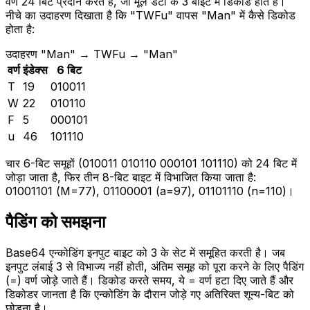
वर्ण 24 बिट प्रदान करते हैं, जो मूल डेटा के 3 बाइट में डिकोड होते हैं।
नीचे का उदाहरण दिखाता है कि "TWFu" वापस "Man" में कैसे डिकोड
होता है:
उदाहरण
"Man" → TWFu → "Man"
वर्ण
इंडेक्स
6 बिट
T
19
010011
W
22
010110
F
5
000101
u
46
101110
चार 6-बिट समूहों (010011 010110 000101 101110) को 24 बिट में
जोड़ा जाता है, फिर तीन 8-बिट बाइट में विभाजित किया जाता है:
01001101 (M=77), 01100001 (a=97), 01101110 (n=110)।
पैडिंग को समझना
Base64 एन्कोडिंग इनपुट बाइट को 3 के सेट में समूहित करती है। जब
इनपुट लंबाई 3 से विभाज्य नहीं होती, अंतिम समूह को पूरा करने के लिए पैडिंग
(=) वर्ण जोड़े जाते हैं। डिकोड करते समय, ये = वर्ण हटा दिए जाते हैं और
डिकोडर जानता है कि एन्कोडिंग के दौरान जोड़े गए अतिरिक्त शून्य-बिट को
छोड़ना है।