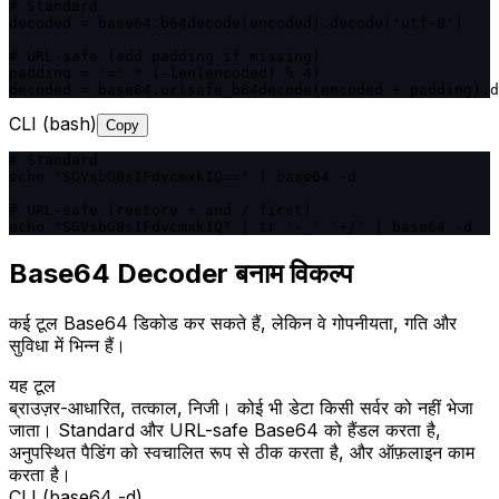
# Standard

decoded = base64.b64decode(encoded).decode('utf-8')

# URL-safe (add padding if missing)

padding = '=' * (-len(encoded) % 4)

decoded = base64.urlsafe_b64decode(encoded + padding).d
CLI (bash)
Copy
# Standard

echo "SGVsbG8sIFdvcmxkIQ==" | base64 -d

# URL-safe (restore + and / first)

echo "SGVsbG8sIFdvcmxkIQ" | tr '-_' '+/' | base64 -d
Base64 Decoder बनाम विकल्प
कई टूल Base64 डिकोड कर सकते हैं, लेकिन वे गोपनीयता, गति और
सुविधा में भिन्न हैं।
यह टूल
ब्राउज़र-आधारित, तत्काल, निजी। कोई भी डेटा किसी सर्वर को नहीं भेजा
जाता। Standard और URL-safe Base64 को हैंडल करता है,
अनुपस्थित पैडिंग को स्वचालित रूप से ठीक करता है, और ऑफ़लाइन काम
करता है।
CLI (base64 -d)