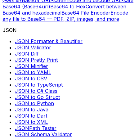
एन्कोड करें
Base64 URL-safe
Encode and decode URL-safe
Base64 (Base64url)
Base64 to Hex
Convert between
Base64 and hexadecimal
Base64 File Encoder
Encode
any file to Base64 — PDF, ZIP, images, and more
JSON
JSON Formatter & Beautifier
JSON Validator
JSON Diff
JSON Pretty Print
JSON Minifier
JSON to YAML
JSON to CSV
JSON to TypeScript
JSON to C# Class
JSON to Go Struct
JSON to Python
JSON to Java
JSON to Dart
JSON to XML
JSONPath Tester
JSON Schema Validator