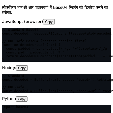
लोकप्रिय भाषाओं और वातावरणों में Base64 स्ट्रिंग को डिकोड करने का
तरीका:
JavaScript (browser)
Copy
// Standard Base64

const decoded = decodeURIComponent(escape(atob(encoded)
// URL-safe Base64 (restore padding first)

function decodeUrlSafe(str) {

  const padded = str.replace(/-/g, '+').replace(/_/g, '
  const pad = padded.length % 4

  return decodeURIComponent(escape(atob(padded + '='.re
}
Node.js
Copy
// Standard

const decoded = Buffer.from(encoded, 'base64').toString
// URL-safe

const decoded = Buffer.from(encoded, 'base64url').toStr
Python
Copy
import base64
