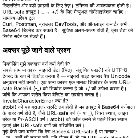
स्क्रिप्टिंग और बड़ी फ़ाइलों के लिए तेज़। टर्मिनल की आवश्यकता होती है।
URL-safe इनपुट (-_ → +/) के लिए मैन्युअल नॉर्मलाइज़ेशन चाहिए।
सामान्य-उद्देश्य टूल
Curl, Postman, ब्राउज़र DevTools, और ऑनलाइन कन्वर्टर सभी
Base64 डिकोड कर सकते हैं। सुविधा अलग-अलग होती है; कुछ डेटा को
रिमोट सर्वर पर भेजते हैं।
अक्सर पूछे जाने वाले प्रश्न
डिकोडिंग मुझे बकवास वर्ण क्यों देती है?
सबसे सामान्य कारण बाइनरी डेटा (चित्र, संकुचित फ़ाइलें) को UTF-8
टेक्स्ट के रूप में डिकोड करना है — बाइनरी बाइट अक्सर वैध Unicode
अनुक्रम नहीं बनाते। एक अन्य कारण एक मानक डिकोडर के साथ URL-
safe Base64 (-_) को डिकोड करना है जो +/ की अपेक्षा करता है।
जांचें कि आपका स्रोत किस वेरिएंट का उपयोग करता है।
InvalidCharacterError क्या है?
atob() की यह ब्राउज़र त्रुटि तब होती है जब इनपुट में Base64 वर्णमाला
के बाहर वर्ण होते हैं, जैसे URL-safe वर्ण (- या _), रिक्त स्थान, लाइन
ब्रेक या गैर-ASCII वर्ण। atob() को कॉल करने से पहले रिक्त स्थान
हटाएं और URL-safe वर्णों को परिवर्तित करें।
मुझे कैसे पता चलेगा कि मेरा Base64 URL-safe है या मानक?
- या _ वर्णों की तलाश करें: यदि मौजूद हैं, तो यह URL-safe Base64