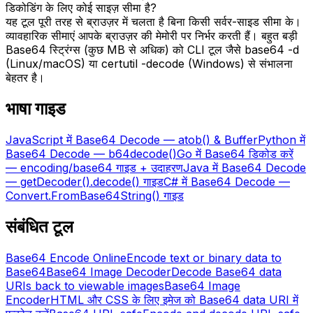
डिकोडिंग के लिए कोई साइज़ सीमा है?
यह टूल पूरी तरह से ब्राउज़र में चलता है बिना किसी सर्वर-साइड सीमा के।
व्यावहारिक सीमाएं आपके ब्राउज़र की मेमोरी पर निर्भर करती हैं। बहुत बड़ी
Base64 स्ट्रिंग्स (कुछ MB से अधिक) को CLI टूल जैसे base64 -d
(Linux/macOS) या certutil -decode (Windows) से संभालना
बेहतर है।
भाषा गाइड
JavaScript में Base64 Decode — atob() & Buffer
Python में
Base64 Decode — b64decode()
Go में Base64 डिकोड करें
— encoding/base64 गाइड + उदाहरण
Java में Base64 Decode
— getDecoder().decode() गाइड
C# में Base64 Decode —
Convert.FromBase64String() गाइड
संबंधित टूल
Base64 Encode Online
Encode text or binary data to
Base64
Base64 Image Decoder
Decode Base64 data
URIs back to viewable images
Base64 Image
Encoder
HTML और CSS के लिए इमेज को Base64 data URI में