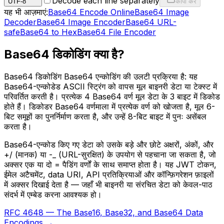
Decode each line separately
UTF-8
कॉपी करें
यह भी आज़माएं:
Base64 Encode Online
Base64 Image
Decoder
Base64 Image Encoder
Base64 URL-
safe
Base64 to Hex
Base64 File Encoder
Base64 डिकोडिंग क्या है?
Base64 डिकोडिंग Base64 एन्कोडिंग की उलटी प्रक्रिया है: यह
Base64-एन्कोडेड ASCII स्ट्रिंग को वापस मूल बाइनरी डेटा या टेक्स्ट में
परिवर्तित करती है। प्रत्येक 4 Base64 वर्ण मूल डेटा के 3 बाइट में डिकोड
होते हैं। डिकोडर Base64 वर्णमाला में प्रत्येक वर्ण को खोजता है, मूल 6-
बिट समूहों का पुनर्निर्माण करता है, और उन्हें 8-बिट बाइट में पुनः असेंबल
करता है।
Base64-एन्कोड किए गए डेटा को उसके बड़े और छोटे अक्षरों, अंकों, और
+/ (मानक) या -_ (URL-सुरक्षित) के उपयोग से पहचाना जा सकता है, जो
अक्सर एक या दो = पैडिंग वर्णों के साथ समाप्त होता है। यह JWT टोकन,
ईमेल अटैचमेंट, data URI, API प्रतिक्रियाओं और कॉन्फ़िगरेशन फ़ाइलों
में अक्सर दिखाई देता है — जहाँ भी बाइनरी या संरचित डेटा को केवल-पाठ
संदर्भ में एम्बेड करना आवश्यक हो।
RFC 4648 — The Base16, Base32, and Base64 Data
Encodings →