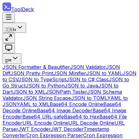
ToolDeck
🇮🇳
hi
टूल्स
JSON Formatter & Beautifier
JSON Validator
JSON
Diff
JSON Pretty Print
JSON Minifier
JSON to YAML
JSON
to CSV
JSON to TypeScript
JSON to C# Class
JSON to
Go Struct
JSON to Python
JSON to Java
JSON to
Dart
JSON to XML
JSONPath Tester
JSON Schema
Validator
JSON String Escape
JSON to TOML
YAML to
JSON
YAML to XML
Base64 Encode Online
Base64
Decode Online
Base64 Image Decoder
Base64 Image
Encoder
Base64 URL-safe
Base64 to Hex
Base64 File
Encoder
URL Encode Online
URL Decode Online
URL
Parser
JWT Encoder
JWT Decoder
Timestamp
Converter
Cron Expression Parser
Cron Expression