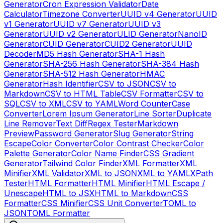
Generator
Cron Expression Validator
Date
Calculator
Timezone Converter
UUID v4 Generator
UUID
v1 Generator
UUID v7 Generator
UUID v3
Generator
UUID v2 Generator
ULID Generator
NanoID
Generator
CUID Generator
CUID2 Generator
UUID
Decoder
MD5 Hash Generator
SHA-1 Hash
Generator
SHA-256 Hash Generator
SHA-384 Hash
Generator
SHA-512 Hash Generator
HMAC
Generator
Hash Identifier
CSV to JSON
CSV to
Markdown
CSV to HTML Table
CSV Formatter
CSV to
SQL
CSV to XML
CSV to YAML
Word Counter
Case
Converter
Lorem Ipsum Generator
Line Sorter
Duplicate
Line Remover
Text Diff
Regex Tester
Markdown
Preview
Password Generator
Slug Generator
String
Escape
Color Converter
Color Contrast Checker
Color
Palette Generator
Color Name Finder
CSS Gradient
Generator
Tailwind Color Finder
XML Formatter
XML
Minifier
XML Validator
XML to JSON
XML to YAML
XPath
Tester
HTML Formatter
HTML Minifier
HTML Escape /
Unescape
HTML to JSX
HTML to Markdown
CSS
Formatter
CSS Minifier
CSS Unit Converter
TOML to
JSON
TOML Formatter