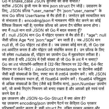
Go में snake_case JSON कुंजियों को कैसे संभालें?
सटीक JSON कुंजी नाम के साथ json struct टैग जोड़ें। उदाहरण के
लिए, JSON फ़ील्ड "user_name" टैग `json:"user_name"` के
साथ Go फ़ील्ड UserName से मैप होती है। जनरेटर इसे स्वचालित रूप
से संभालता है। encoding/json में नामकरण नीति सेट करने का कोई
वैश्विक विकल्प नहीं है; प्रत्येक फ़ील्ड को अपना टैग घोषित करना होगा।
क्या मैं null मान वाले JSON को Go में बदल सकता हूँ?
हाँ। null JSON मान Go में पॉइंटर प्रकार से मैप होते हैं। "age": null
जैसी फ़ील्ड Age *int `json:"age"` बन जाती है। जब JSON मान
null हो, तो Go पॉइंटर nil होता है। जब उसका कोई मान हो, तो Go एक
int आवंटित करता है और पॉइंटर उसे संदर्भित करता है। उन फ़ील्ड के लिए
जो हमेशा nullable हों, पॉइंटर का उपयोग Go में मुहावरेदार तरीका है।
क्या होता है यदि JSON में ऐसी संख्या हो जो Go के int में न समाए?
Go का int प्लेटफ़ॉर्म-आश्रित है (32-बिट सिस्टम पर 32-बिट, 64-बिट
सिस्टम पर 64-बिट)। JavaScript timestamps या डेटाबेस आईडी
जैसी बड़ी संख्याओं के लिए, स्पष्ट रूप से int64 उपयोग करें। यदि JSON
संख्या में दशमलव स्थान हों, तो float64 उपयोग करें। float64 परिशुद्धता
से अधिक संख्याओं के लिए (जैसे बड़े वित्तीय मान), json.Number उपयोग
करें, जो कच्चे स्ट्रिंग निरूपण को बनाए रखता है और आपको इसे स्वयं पार्स
करने देता है।
इस उपकरण और JSON-to-Go-Struct में क्या अंतर है?
यह उपकरण encoding/json उपयोग पैटर्न पर केंद्रित Go प्रकार
परिभाषाएँ जनरेट करता है: सही struct टैग, उचित प्रकार अनुमान और