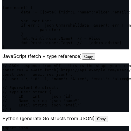
func main() {

	data := []byte(`{"id":1,"name":"Alice","email":"alice@example.com","is_active":true,"tags":["admin","editor"]}`)

	var user User

	if err := json.Unmarshal(data, &user); err != nil {

		panic(err)

	}

	fmt.Println(user.Name)  // → Alice

	fmt.Println(user.Tags)  // → [admin editor]

}
JavaScript (fetch + type reference)
Copy
// JSON response from API — this is the shape you'd con
const res = await fetch("https://api.example.com/users/
const user = await res.json();

// user → { "id": 1, "name": "Alice", "email": "alice@e
// Equivalent Go struct:

// type User struct {

//     ID    int    `json:"id"`

//     Name  string `json:"name"`

//     Email string `json:"email"`

// }
Python (generate Go structs from JSON)
Copy
import json
