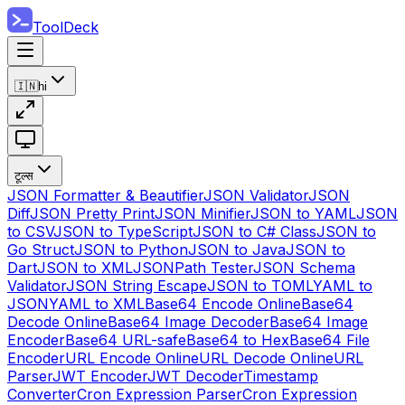
ToolDeck
🇮🇳
hi
टूल्स
JSON Formatter & Beautifier
JSON Validator
JSON
Diff
JSON Pretty Print
JSON Minifier
JSON to YAML
JSON
to CSV
JSON to TypeScript
JSON to C# Class
JSON to
Go Struct
JSON to Python
JSON to Java
JSON to
Dart
JSON to XML
JSONPath Tester
JSON Schema
Validator
JSON String Escape
JSON to TOML
YAML to
JSON
YAML to XML
Base64 Encode Online
Base64
Decode Online
Base64 Image Decoder
Base64 Image
Encoder
Base64 URL-safe
Base64 to Hex
Base64 File
Encoder
URL Encode Online
URL Decode Online
URL
Parser
JWT Encoder
JWT Decoder
Timestamp
Converter
Cron Expression Parser
Cron Expression