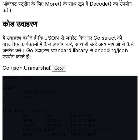
ऑब्जेक्ट स्ट्रीम के लिए More() के साथ लूप में Decode() का उपयोग
करें।
कोड उदाहरण
ये उदाहरण दर्शाते हैं कि JSON से जनरेट किए गए Go struct को
वास्तविक कार्यक्रमों में कैसे उपयोग करें, साथ ही उन्हें अन्य भाषाओं से कैसे
जनरेट करें। Go उदाहरण standard library से encoding/json
उपयोग करते हैं।
Go (json.Unmarshal)
Copy
package main

import (

	"encoding/json"

	"fmt"

)

type User struct {

	ID       int      `json:"id"`

	Name     string   `json:"name"`

	Email    string   `json:"email"`

	IsActive bool     `json:"is_active"`

	Tags     []string `json:"tags"`

}
