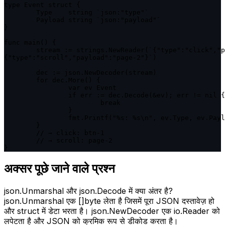
type Event struct {

	Type    string `json:"type"`

	Payload string `json:"payload"`

}

func main() {

	stream := strings.NewReader(`{"type":"click","payload":"btn-1"}

{"type":"scroll","payload":"page-2"}`)

	dec := json.NewDecoder(stream)

	for dec.More() {

		var ev Event

		if err := dec.Decode(&ev); err != nil {

			break

		}

		fmt.Printf("%s: %s\n", ev.Type, ev.Payload)

	}

	// → click: btn-1

	// → scroll: page-2

}
अक्सर पूछे जाने वाले प्रश्न
json.Unmarshal और json.Decode में क्या अंतर है?
json.Unmarshal एक []byte लेता है जिसमें पूरा JSON दस्तावेज़ हो
और struct में डेटा भरता है। json.NewDecoder एक io.Reader को
लपेटता है और JSON को क्रमिक रूप से डीकोड करता है।