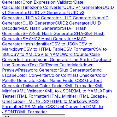
Generator
Cron Expression Validator
Date
Calculator
Timezone Converter
UUID v4 Generator
UUID
v1 Generator
UUID v7 Generator
UUID v3
Generator
UUID v2 Generator
ULID Generator
NanoID
Generator
CUID Generator
CUID2 Generator
UUID
Decoder
MD5 Hash Generator
SHA-1 Hash
Generator
SHA-256 Hash Generator
SHA-384 Hash
Generator
SHA-512 Hash Generator
HMAC
Generator
Hash Identifier
CSV to JSON
CSV to
Markdown
CSV to HTML Table
CSV Formatter
CSV to
SQL
CSV to XML
CSV to YAML
Word Counter
Case
Converter
Lorem Ipsum Generator
Line Sorter
Duplicate
Line Remover
Text Diff
Regex Tester
Markdown
Preview
Password Generator
Slug Generator
String
Escape
Color Converter
Color Contrast Checker
Color
Palette Generator
Color Name Finder
CSS Gradient
Generator
Tailwind Color Finder
XML Formatter
XML
Minifier
XML Validator
XML to JSON
XML to YAML
XPath
Tester
HTML Formatter
HTML Minifier
HTML Escape /
Unescape
HTML to JSX
HTML to Markdown
CSS
Formatter
CSS Minifier
CSS Unit Converter
TOML to
JSON
TOML Formatter