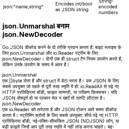
String-
Encodes int/bool
json:"name,string"
encoded
as JSON string
numbers
json.Unmarshal बनाम
json.NewDecoder
Go JSON डीकोड करने के दो तरीके प्रदान करता है: बाइट स्लाइस के
लिए json.Unmarshal और io.Reader स्ट्रीम के लिए
json.NewDecoder। दोनों एक ही struct टैग नियम उपयोग करते हैं,
लेकिन उनके उपयोग के समय में अंतर है।
json.Unmarshal
एक []byte लेता है और struct में डेटा भरता है। उस JSON के लिए
सबसे उपयुक्त जो पहले से पूरी तरह स्मृति में हो: io.ReadAll से पढ़े गए
HTTP प्रतिक्रिया बॉडी, फ़ाइल सामग्री, या परीक्षण फ़िक्सचर। यदि
JSON दोषपूर्ण हो या प्रकार मेल न खाएँ तो त्रुटि लौटाता है।
json.NewDecoder
एक io.Reader को लपेटता है और JSON टोकन आते समय डीकोड
करता है। स्ट्रीमिंग स्रोतों के लिए सबसे उपयुक्त: सीधे पढ़े गए HTTP
प्रतिक्रिया बॉडी, नई-पंक्ति-सीमांकित JSON (NDJSON) लॉग, या
बड़ी फ़ाइलें जिन्हें आप पूरी तरह स्मृति में नहीं लोड करना चाहते। बहु-