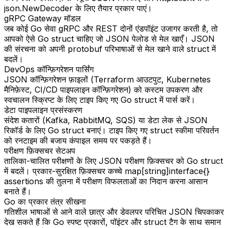
json.NewDecoder के लिए तैयार प्रकार पाएं।
gRPC Gateway मॉडल
जब कोई Go सेवा gRPC और REST दोनों एंडपॉइंट उजागर करती है, तो
आपको ऐसे Go struct चाहिए जो JSON पेलोड से मेल खाएँ। JSON
की संरचना को अपनी protobuf परिभाषाओं से मेल खाने वाले struct में
बदलें।
DevOps कॉन्फ़िगरेशन पार्सिंग
JSON कॉन्फ़िगरेशन फ़ाइलों (Terraform आउटपुट, Kubernetes
मैनिफ़ेस्ट, CI/CD पाइपलाइन कॉन्फ़िगरेशन) को कस्टम उपकरण और
स्वचालन स्क्रिप्ट के लिए टाइप किए गए Go struct में पार्स करें।
डेटा पाइपलाइन प्रसंस्करण
संदेश कतारों (Kafka, RabbitMQ, SQS) या डेटा लेक से JSON
रिकॉर्ड के लिए Go struct बनाएं। टाइप किए गए struct स्कीमा परिवर्तन
को रनटाइम की बजाय कंपाइल समय पर पकड़ते हैं।
परीक्षण फ़िक्सचर सेटअप
तालिका-चालित परीक्षणों के लिए JSON परीक्षण फ़िक्सचर को Go struct
में बदलें। प्रकार-सुरक्षित फ़िक्सचर कच्चे map[string]interface{}
assertions की तुलना में परीक्षण विफलताओं का निदान करना आसान
बनाते हैं।
Go का प्रकार तंत्र सीखना
गतिशील भाषाओं से आने वाले छात्र और डेवलपर परिचित JSON चिपकाकर
देख सकते हैं कि Go स्पष्ट प्रकारों, पॉइंटर और struct टैग के साथ समान