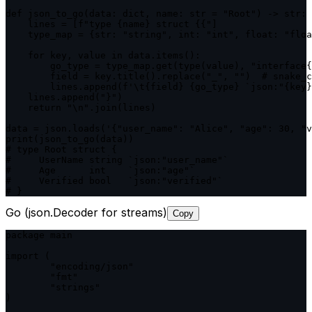
def json_to_go(data: dict, name: str = "Root") -> str:

    lines = [f"type {name} struct {{"]

    type_map = {str: "string", int: "int", float: "floa
    for key, value in data.items():

        go_type = type_map.get(type(value), "interface{
        field = key.title().replace("_", "")  # snake_c
        lines.append(f'\t{field} {go_type} `json:"{key}
    lines.append("}")

    return "\n".join(lines)

data = json.loads('{"user_name": "Alice", "age": 30, "v
print(json_to_go(data))

# type Root struct {

#     UserName string `json:"user_name"`

#     Age      int    `json:"age"`

#     Verified bool   `json:"verified"`

# }
Go (json.Decoder for streams)
Copy
package main

import (

	"encoding/json"

	"fmt"

	"strings"

)
