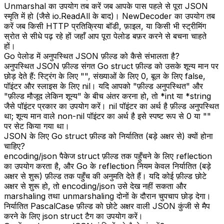
Unmarshal का उपयोग तब करें जब आपके पास पहले से पूरा JSON
स्मृति में हो (जैसे io.ReadAll के बाद)। NewDecoder का उपयोग तब
करें जब किसी HTTP प्रतिक्रिया बॉडी, फ़ाइल, या किसी भी स्ट्रीमिंग
स्रोत से सीधे पढ़ रहे हों जहाँ आप पूरा पेलोड बफ़र करने से बचना चाहते
हों।
Go पेलोड में अनुपस्थित JSON फ़ील्ड को कैसे संभालता है?
अनुपस्थित JSON फ़ील्ड संगत Go struct फ़ील्ड को उसके शून्य मान पर
छोड़ देते हैं: स्ट्रिंग के लिए "", संख्याओं के लिए 0, बूल के लिए false,
पॉइंटर और स्लाइस के लिए nil। यदि आपको "फ़ील्ड अनुपस्थित" और
"फ़ील्ड मौजूद लेकिन शून्य" के बीच अंतर करना हो, तो *int या *string
जैसे पॉइंटर प्रकार का उपयोग करें। nil पॉइंटर का अर्थ है फ़ील्ड अनुपस्थित
था; शून्य मान वाले non-nil पॉइंटर का अर्थ है इसे स्पष्ट रूप से 0 या ""
पर सेट किया गया था।
JSON के लिए Go struct फ़ील्ड को निर्यातित (बड़े अक्षर से) क्यों होना
चाहिए?
encoding/json पैकेज struct फ़ील्ड तक पहुँचने के लिए reflection
का उपयोग करता है, और Go के reflection नियम केवल निर्यातित (बड़े
अक्षर से शुरू) फ़ील्ड तक पहुँच की अनुमति देते हैं। यदि कोई फ़ील्ड छोटे
अक्षर से शुरू हो, तो encoding/json उसे देख नहीं सकता और
marshaling तथा unmarshaling दोनों के दौरान चुपचाप छोड़ देगा।
निर्यातित PascalCase फ़ील्ड को छोटे अक्षर वाली JSON कुंजी से मैप
करने के लिए json struct टैग का उपयोग करें।