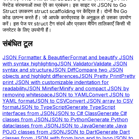
नेस्टेड संरचनाओं तथा ऐरे का प्रबंधन। इस साइट पर JSON to Go
Struct उपकरण struct scaffolding पर केंद्रित है। दोनों वैध Go
कोड उत्पन्न करते हैं। जो आपके कार्यप्रवाह के अनुकूल हो उसका उपयोग
करें। इस पेज पर struct टैग संदर्भ और प्रकार मैपिंग तालिकाएँ किसी भी
जनरेटर के लिए उपयोगी हैं।
संबंधित टूल
JSON Formatter & Beautifier
Format and beautify JSON
with syntax highlighting
JSON Validator
Validate JSON
syntax and structure
JSON Diff
Compare two JSON
objects and highlight differences
JSON Pretty Print
Pretty
print JSON with customizable indentation for
readability
JSON Minifier
Minify and compact JSON by
removing whitespace
JSON to YAML
Convert JSON to
YAML format
JSON to CSV
Convert JSON array to CSV
format
JSON to TypeScript
Generate TypeScript
interfaces from JSON
JSON to C# Class
Generate C#
classes from JSON
JSON to Python
Generate Python
dataclasses from JSON
JSON to Java
Generate Java
POJO classes from JSON
JSON to Dart
Generate Dart
classes from JSON with fromJson and toJson
JSON to