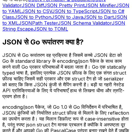
Validator
JSON Diff
JSON Pretty Print
JSON Minifier
JSON
to YAML
JSON to CSV
JSON to TypeScript
JSON to C#
Class
JSON to Python
JSON to Java
JSON to Dart
JSON
to XML
JSONPath Tester
JSON Schema Validator
JSON
String Escape
JSON to TOML
JSON से Go रूपांतरण क्या है?
JSON से Go रूपांतरण वह प्रक्रिया है जिसमें कच्चे JSON डेटा को
Go के standard library के encoding/json पैकेज के साथ काम
करने वाली Go प्रकार परिभाषाओं में बदला जाता है। Go एक statically
typed भाषा है, इसलिए प्रत्येक JSON फ़ील्ड के लिए एक संगत struct
फ़ील्ड चाहिए जिसमें सही प्रकार और एक struct टैग हो जो serializer
को बताए कि किस JSON कुंजी से मैपिंग करनी है। बड़ी या गहरी नेस्टेड
API प्रतिक्रियाओं के लिए ये परिभाषाएँ हाथ से लिखना धीमा और त्रुटि-
प्रवण होता है।
encoding/json पैकेज, जो Go 1.0 से Go विनिर्देशन में परिभाषित है,
JSON कुंजियों को निर्यातित struct फ़ील्ड से मिलाने के लिए reflection
का उपयोग करता है। यह मिलान डिफ़ॉल्ट रूप से case-insensitive होता
है, परंतु स्पष्ट json struct टैग मानक प्रचलन है क्योंकि वे अस्पष्टता दूर
करते हैं और आपको Go की PascalCase परंपरा बनाए रखने देते हैं जबकि