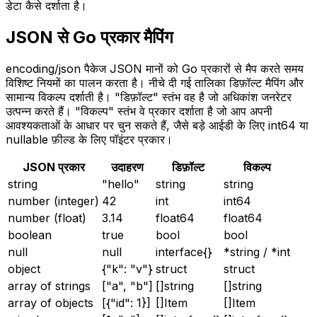
डेटा कैसे दर्शाता है।
JSON से Go प्रकार मैपिंग
encoding/json पैकेज JSON मानों को Go प्रकारों से मैप करते समय
विशिष्ट नियमों का पालन करता है। नीचे दी गई तालिका डिफ़ॉल्ट मैपिंग और
सामान्य विकल्प दर्शाती है। "डिफ़ॉल्ट" स्तंभ वह है जो अधिकांश जनरेटर
उत्पन्न करते हैं। "विकल्प" स्तंभ वे प्रकार दर्शाता है जो आप अपनी
आवश्यकताओं के आधार पर चुन सकते हैं, जैसे बड़े आईडी के लिए int64 या
nullable फ़ील्ड के लिए पॉइंटर प्रकार।
JSON प्रकार
उदाहरण
डिफ़ॉल्ट
विकल्प
string
"hello"
string
string
number (integer)
42
int
int64
number (float)
3.14
float64
float64
boolean
true
bool
bool
null
null
interface{}
*string / *int
object
{"k": "v"}
struct
struct
array of strings
["a", "b"]
[]string
[]string
array of objects
[{"id": 1}]
[]Item
[]Item