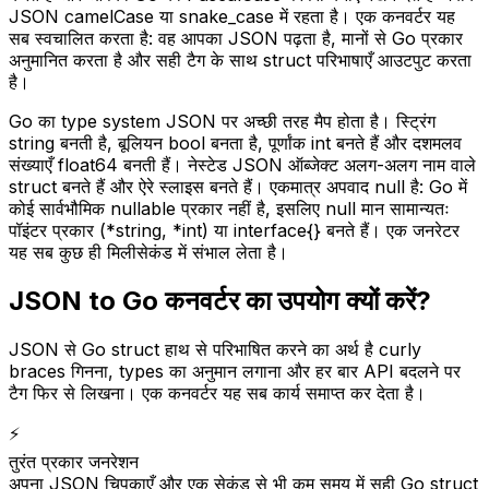
JSON camelCase या snake_case में रहता है। एक कनवर्टर यह
सब स्वचालित करता है: वह आपका JSON पढ़ता है, मानों से Go प्रकार
अनुमानित करता है और सही टैग के साथ struct परिभाषाएँ आउटपुट करता
है।
Go का type system JSON पर अच्छी तरह मैप होता है। स्ट्रिंग
string बनती है, बूलियन bool बनता है, पूर्णांक int बनते हैं और दशमलव
संख्याएँ float64 बनती हैं। नेस्टेड JSON ऑब्जेक्ट अलग-अलग नाम वाले
struct बनते हैं और ऐरे स्लाइस बनते हैं। एकमात्र अपवाद null है: Go में
कोई सार्वभौमिक nullable प्रकार नहीं है, इसलिए null मान सामान्यतः
पॉइंटर प्रकार (*string, *int) या interface{} बनते हैं। एक जनरेटर
यह सब कुछ ही मिलीसेकंड में संभाल लेता है।
JSON to Go कनवर्टर का उपयोग क्यों करें?
JSON से Go struct हाथ से परिभाषित करने का अर्थ है curly
braces गिनना, types का अनुमान लगाना और हर बार API बदलने पर
टैग फिर से लिखना। एक कनवर्टर यह सब कार्य समाप्त कर देता है।
⚡
तुरंत प्रकार जनरेशन
अपना JSON चिपकाएँ और एक सेकंड से भी कम समय में सही Go struct