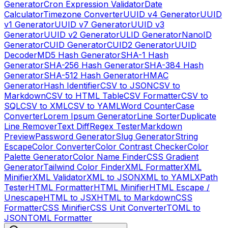
Generator
Cron Expression Validator
Date
Calculator
Timezone Converter
UUID v4 Generator
UUID
v1 Generator
UUID v7 Generator
UUID v3
Generator
UUID v2 Generator
ULID Generator
NanoID
Generator
CUID Generator
CUID2 Generator
UUID
Decoder
MD5 Hash Generator
SHA-1 Hash
Generator
SHA-256 Hash Generator
SHA-384 Hash
Generator
SHA-512 Hash Generator
HMAC
Generator
Hash Identifier
CSV to JSON
CSV to
Markdown
CSV to HTML Table
CSV Formatter
CSV to
SQL
CSV to XML
CSV to YAML
Word Counter
Case
Converter
Lorem Ipsum Generator
Line Sorter
Duplicate
Line Remover
Text Diff
Regex Tester
Markdown
Preview
Password Generator
Slug Generator
String
Escape
Color Converter
Color Contrast Checker
Color
Palette Generator
Color Name Finder
CSS Gradient
Generator
Tailwind Color Finder
XML Formatter
XML
Minifier
XML Validator
XML to JSON
XML to YAML
XPath
Tester
HTML Formatter
HTML Minifier
HTML Escape /
Unescape
HTML to JSX
HTML to Markdown
CSS
Formatter
CSS Minifier
CSS Unit Converter
TOML to
JSON
TOML Formatter