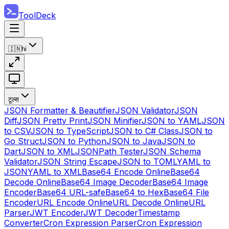
ToolDeck
🇮🇳
hi
टूल्स
JSON Formatter & Beautifier
JSON Validator
JSON
Diff
JSON Pretty Print
JSON Minifier
JSON to YAML
JSON
to CSV
JSON to TypeScript
JSON to C# Class
JSON to
Go Struct
JSON to Python
JSON to Java
JSON to
Dart
JSON to XML
JSONPath Tester
JSON Schema
Validator
JSON String Escape
JSON to TOML
YAML to
JSON
YAML to XML
Base64 Encode Online
Base64
Decode Online
Base64 Image Decoder
Base64 Image
Encoder
Base64 URL-safe
Base64 to Hex
Base64 File
Encoder
URL Encode Online
URL Decode Online
URL
Parser
JWT Encoder
JWT Decoder
Timestamp
Converter
Cron Expression Parser
Cron Expression