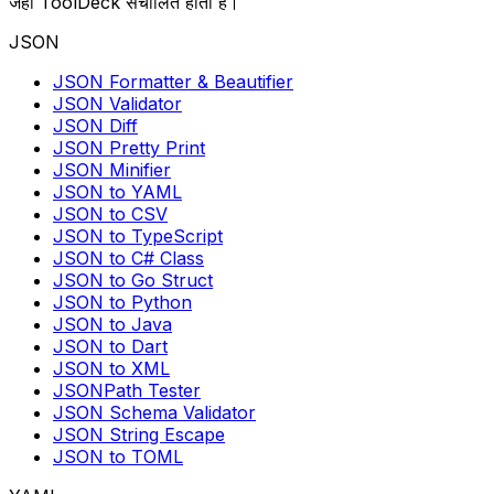
जहां ToolDeck संचालित होता है।
JSON
JSON Formatter & Beautifier
JSON Validator
JSON Diff
JSON Pretty Print
JSON Minifier
JSON to YAML
JSON to CSV
JSON to TypeScript
JSON to C# Class
JSON to Go Struct
JSON to Python
JSON to Java
JSON to Dart
JSON to XML
JSONPath Tester
JSON Schema Validator
JSON String Escape
JSON to TOML