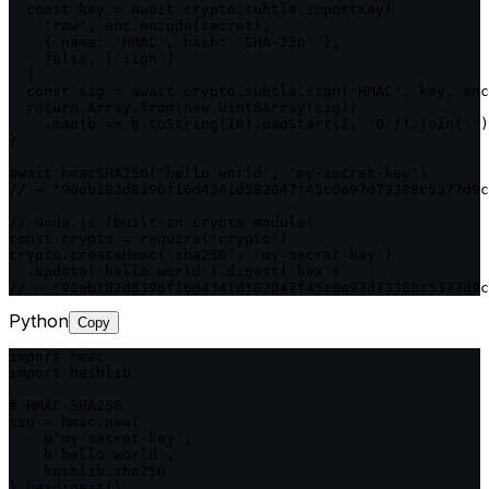
  const key = await crypto.subtle.importKey(

    'raw', enc.encode(secret),

    { name: 'HMAC', hash: 'SHA-256' },

    false, ['sign']

  )

  const sig = await crypto.subtle.sign('HMAC', key, enc
  return Array.from(new Uint8Array(sig))

    .map(b => b.toString(16).padStart(2, '0')).join('')

}

await hmacSHA256('hello world', 'my-secret-key')

// → "90eb182d8396f16d4341d582047f45c0a97d73388c5377d9c
// Node.js (built-in crypto module)

const crypto = require('crypto')

crypto.createHmac('sha256', 'my-secret-key')

  .update('hello world').digest('hex')

// → "90eb182d8396f16d4341d582047f45c0a97d73388c5377d9c
Python
Copy
import hmac

import hashlib

# HMAC-SHA256

sig = hmac.new(

    b'my-secret-key',

    b'hello world',

    hashlib.sha256

).hexdigest()
