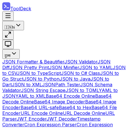
ToolDeck
🇮🇳
hi
टूल्स
JSON Formatter & Beautifier
JSON Validator
JSON
Diff
JSON Pretty Print
JSON Minifier
JSON to YAML
JSON
to CSV
JSON to TypeScript
JSON to C# Class
JSON to
Go Struct
JSON to Python
JSON to Java
JSON to
Dart
JSON to XML
JSONPath Tester
JSON Schema
Validator
JSON String Escape
JSON to TOML
YAML to
JSON
YAML to XML
Base64 Encode Online
Base64
Decode Online
Base64 Image Decoder
Base64 Image
Encoder
Base64 URL-safe
Base64 to Hex
Base64 File
Encoder
URL Encode Online
URL Decode Online
URL
Parser
JWT Encoder
JWT Decoder
Timestamp
Converter
Cron Expression Parser
Cron Expression