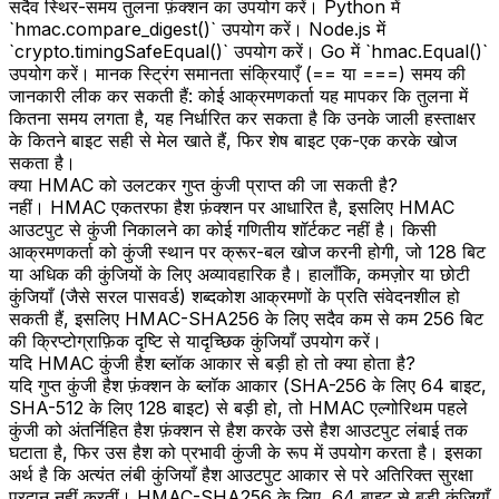
सदैव स्थिर-समय तुलना फ़ंक्शन का उपयोग करें। Python में
`hmac.compare_digest()` उपयोग करें। Node.js में
`crypto.timingSafeEqual()` उपयोग करें। Go में `hmac.Equal()`
उपयोग करें। मानक स्ट्रिंग समानता संक्रियाएँ (== या ===) समय की
जानकारी लीक कर सकती हैं: कोई आक्रमणकर्ता यह मापकर कि तुलना में
कितना समय लगता है, यह निर्धारित कर सकता है कि उनके जाली हस्ताक्षर
के कितने बाइट सही से मेल खाते हैं, फिर शेष बाइट एक-एक करके खोज
सकता है।
क्या HMAC को उलटकर गुप्त कुंजी प्राप्त की जा सकती है?
नहीं। HMAC एकतरफा हैश फ़ंक्शन पर आधारित है, इसलिए HMAC
आउटपुट से कुंजी निकालने का कोई गणितीय शॉर्टकट नहीं है। किसी
आक्रमणकर्ता को कुंजी स्थान पर क्रूर-बल खोज करनी होगी, जो 128 बिट
या अधिक की कुंजियों के लिए अव्यावहारिक है। हालाँकि, कमज़ोर या छोटी
कुंजियाँ (जैसे सरल पासवर्ड) शब्दकोश आक्रमणों के प्रति संवेदनशील हो
सकती हैं, इसलिए HMAC-SHA256 के लिए सदैव कम से कम 256 बिट
की क्रिप्टोग्राफ़िक दृष्टि से यादृच्छिक कुंजियाँ उपयोग करें।
यदि HMAC कुंजी हैश ब्लॉक आकार से बड़ी हो तो क्या होता है?
यदि गुप्त कुंजी हैश फ़ंक्शन के ब्लॉक आकार (SHA-256 के लिए 64 बाइट,
SHA-512 के लिए 128 बाइट) से बड़ी हो, तो HMAC एल्गोरिथम पहले
कुंजी को अंतर्निहित हैश फ़ंक्शन से हैश करके उसे हैश आउटपुट लंबाई तक
घटाता है, फिर उस हैश को प्रभावी कुंजी के रूप में उपयोग करता है। इसका
अर्थ है कि अत्यंत लंबी कुंजियाँ हैश आउटपुट आकार से परे अतिरिक्त सुरक्षा
प्रदान नहीं करतीं। HMAC-SHA256 के लिए, 64 बाइट से बड़ी कुंजियाँ