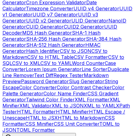
Generator
Cron Expression Validator
Date
Calculator
Timezone Converter
UUID v4 Generator
UUID
v1 Generator
UUID v7 Generator
UUID v3
Generator
UUID v2 Generator
ULID Generator
NanoID
Generator
CUID Generator
CUID2 Generator
UUID
Decoder
MD5 Hash Generator
SHA-1 Hash
Generator
SHA-256 Hash Generator
SHA-384 Hash
Generator
SHA-512 Hash Generator
HMAC
Generator
Hash Identifier
CSV to JSON
CSV to
Markdown
CSV to HTML Table
CSV Formatter
CSV to
SQL
CSV to XML
CSV to YAML
Word Counter
Case
Converter
Lorem Ipsum Generator
Line Sorter
Duplicate
Line Remover
Text Diff
Regex Tester
Markdown
Preview
Password Generator
Slug Generator
String
Escape
Color Converter
Color Contrast Checker
Color
Palette Generator
Color Name Finder
CSS Gradient
Generator
Tailwind Color Finder
XML Formatter
XML
Minifier
XML Validator
XML to JSON
XML to YAML
XPath
Tester
HTML Formatter
HTML Minifier
HTML Escape /
Unescape
HTML to JSX
HTML to Markdown
CSS
Formatter
CSS Minifier
CSS Unit Converter
TOML to
JSON
TOML Formatter