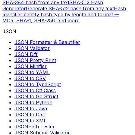
SHA-384 hash from any text
SHA-512 Hash
Generator
Generate SHA-512 hash from any text
Hash
Identifier
Identify hash type by length and format —
MD5, SHA-1, SHA-256, and more
JSON
JSON Formatter & Beautifier
JSON Validator
JSON Diff
JSON Pretty Print
JSON Minifier
JSON to YAML
JSON to CSV
JSON to TypeScript
JSON to C# Class
JSON to Go Struct
JSON to Python
JSON to Java
JSON to Dart
JSON to XML
JSONPath Tester
JSON Schema Validator