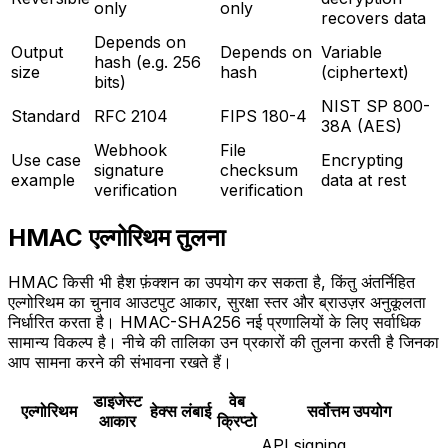
only
only
recovers data
Depends on
Output
Depends on
Variable
hash (e.g. 256
size
hash
(ciphertext)
bits)
NIST SP 800-
Standard
RFC 2104
FIPS 180-4
38A (AES)
Webhook
File
Use case
Encrypting
signature
checksum
example
data at rest
verification
verification
HMAC एल्गोरिथम तुलना
HMAC किसी भी हैश फ़ंक्शन का उपयोग कर सकता है, किंतु अंतर्निहित
एल्गोरिथम का चुनाव आउटपुट आकार, सुरक्षा स्तर और ब्राउज़र अनुकूलता
निर्धारित करता है। HMAC-SHA256 नई प्रणालियों के लिए सर्वाधिक
सामान्य विकल्प है। नीचे की तालिका उन प्रकारों की तुलना करती है जिनका
आप सामना करने की संभावना रखते हैं।
डाइजेस्ट
वेब
एल्गोरिथम
हेक्स लंबाई
सर्वोत्तम उपयोग
आकार
क्रिप्टो
API signing,