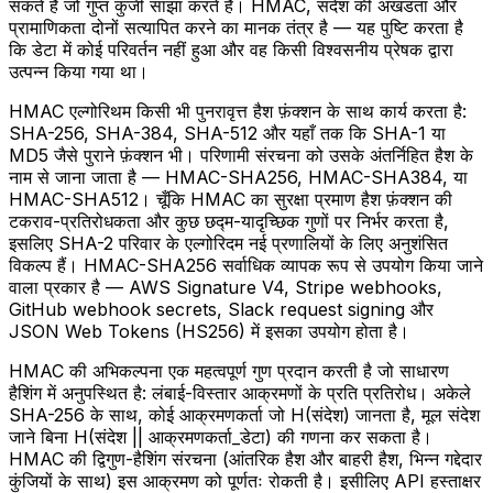
सकते हैं जो गुप्त कुंजी साझा करते हैं। HMAC, संदेश की अखंडता और
प्रामाणिकता दोनों सत्यापित करने का मानक तंत्र है — यह पुष्टि करता है
कि डेटा में कोई परिवर्तन नहीं हुआ और वह किसी विश्वसनीय प्रेषक द्वारा
उत्पन्न किया गया था।
HMAC एल्गोरिथम किसी भी पुनरावृत्त हैश फ़ंक्शन के साथ कार्य करता है:
SHA-256, SHA-384, SHA-512 और यहाँ तक कि SHA-1 या
MD5 जैसे पुराने फ़ंक्शन भी। परिणामी संरचना को उसके अंतर्निहित हैश के
नाम से जाना जाता है — HMAC-SHA256, HMAC-SHA384, या
HMAC-SHA512। चूँकि HMAC का सुरक्षा प्रमाण हैश फ़ंक्शन की
टकराव-प्रतिरोधकता और कुछ छद्म-यादृच्छिक गुणों पर निर्भर करता है,
इसलिए SHA-2 परिवार के एल्गोरिदम नई प्रणालियों के लिए अनुशंसित
विकल्प हैं। HMAC-SHA256 सर्वाधिक व्यापक रूप से उपयोग किया जाने
वाला प्रकार है — AWS Signature V4, Stripe webhooks,
GitHub webhook secrets, Slack request signing और
JSON Web Tokens (HS256) में इसका उपयोग होता है।
HMAC की अभिकल्पना एक महत्वपूर्ण गुण प्रदान करती है जो साधारण
हैशिंग में अनुपस्थित है: लंबाई-विस्तार आक्रमणों के प्रति प्रतिरोध। अकेले
SHA-256 के साथ, कोई आक्रमणकर्ता जो H(संदेश) जानता है, मूल संदेश
जाने बिना H(संदेश || आक्रमणकर्ता_डेटा) की गणना कर सकता है।
HMAC की द्विगुण-हैशिंग संरचना (आंतरिक हैश और बाहरी हैश, भिन्न गद्देदार
कुंजियों के साथ) इस आक्रमण को पूर्णतः रोकती है। इसीलिए API हस्ताक्षर