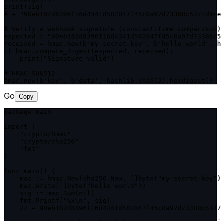
print(sig)

# → "90eb182d8396f16d4341d582047f45c0a97d73388c5377d9ce
# Verify a webhook signature (constant-time comparison)

expected = "90eb182d8396f16d4341d582047f45c0a97d73388c5
received = hmac.new(b'my-secret-key', b'hello world', h
if hmac.compare_digest(expected, received):

    print("Signature valid")

# HMAC-SHA512

hmac.new(b'key', b'data', hashlib.sha512).hexdigest()
Go
Copy
package main

import (

    "crypto/hmac"

    "crypto/sha256"

    "fmt"

)

func main() {

    mac := hmac.New(sha256.New, []byte("my-secret-key")
    mac.Write([]byte("hello world"))

    sig := mac.Sum(nil)

    fmt.Printf("%x\n", sig)

    // → 90eb182d8396f16d4341d582047f45c0a97d73388c5377