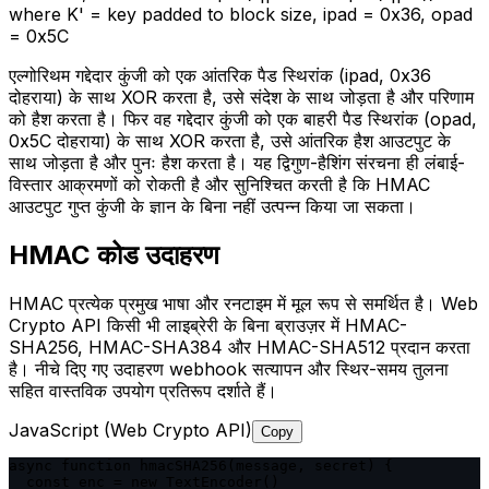
where K' = key padded to block size, ipad = 0x36, opad
= 0x5C
एल्गोरिथम गद्देदार कुंजी को एक आंतरिक पैड स्थिरांक (ipad, 0x36
दोहराया) के साथ XOR करता है, उसे संदेश के साथ जोड़ता है और परिणाम
को हैश करता है। फिर वह गद्देदार कुंजी को एक बाहरी पैड स्थिरांक (opad,
0x5C दोहराया) के साथ XOR करता है, उसे आंतरिक हैश आउटपुट के
साथ जोड़ता है और पुनः हैश करता है। यह द्विगुण-हैशिंग संरचना ही लंबाई-
विस्तार आक्रमणों को रोकती है और सुनिश्चित करती है कि HMAC
आउटपुट गुप्त कुंजी के ज्ञान के बिना नहीं उत्पन्न किया जा सकता।
HMAC कोड उदाहरण
HMAC प्रत्येक प्रमुख भाषा और रनटाइम में मूल रूप से समर्थित है। Web
Crypto API किसी भी लाइब्रेरी के बिना ब्राउज़र में HMAC-
SHA256, HMAC-SHA384 और HMAC-SHA512 प्रदान करता
है। नीचे दिए गए उदाहरण webhook सत्यापन और स्थिर-समय तुलना
सहित वास्तविक उपयोग प्रतिरूप दर्शाते हैं।
JavaScript (Web Crypto API)
Copy
async function hmacSHA256(message, secret) {

  const enc = new TextEncoder()
