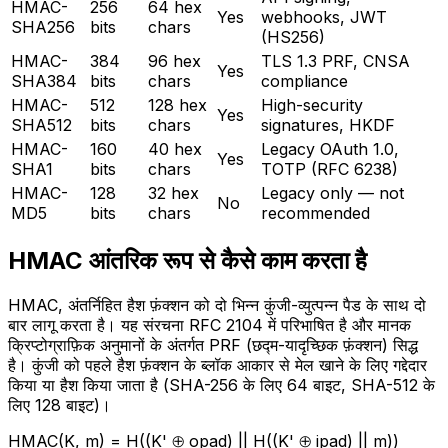
HMAC-
256
64 hex
Yes
webhooks, JWT
SHA256
bits
chars
(HS256)
HMAC-
384
96 hex
TLS 1.3 PRF, CNSA
Yes
SHA384
bits
chars
compliance
HMAC-
512
128 hex
High-security
Yes
SHA512
bits
chars
signatures, HKDF
HMAC-
160
40 hex
Legacy OAuth 1.0,
Yes
SHA1
bits
chars
TOTP (RFC 6238)
HMAC-
128
32 hex
Legacy only — not
No
MD5
bits
chars
recommended
HMAC आंतरिक रूप से कैसे काम करता है
HMAC, अंतर्निहित हैश फ़ंक्शन को दो भिन्न कुंजी-व्युत्पन्न पैड के साथ दो
बार लागू करता है। यह संरचना RFC 2104 में परिभाषित है और मानक
क्रिप्टोग्राफ़िक अनुमानों के अंतर्गत PRF (छद्म-यादृच्छिक फ़ंक्शन) सिद्ध
है। कुंजी को पहले हैश फ़ंक्शन के ब्लॉक आकार से मेल खाने के लिए गद्देदार
किया या हैश किया जाता है (SHA-256 के लिए 64 बाइट, SHA-512 के
लिए 128 बाइट)।
HMAC(K, m) =
H((K' ⊕ opad) || H((K' ⊕ ipad) || m))