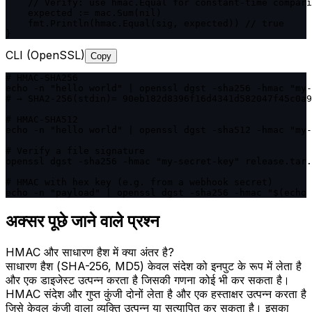
    // Verify: use hmac.Equal for constant-time compari
    expected := mac.Sum(nil)

    fmt.Println(hmac.Equal(sig, expected)) // true

}
CLI (OpenSSL)
Copy
# HMAC-SHA256

echo -n "hello world" | openssl dgst -sha256 -hmac "my-
# → SHA2-256(stdin)= 90eb182d8396f16d4341d582047f45c0a9
# HMAC-SHA512

echo -n "hello world" | openssl dgst -sha512 -hmac "my-
# Verify a file signature

openssl dgst -sha256 -hmac "my-secret-key" release.tar.
# HMAC with hex key (e.g. from a webhook secret)

echo -n "payload" | openssl dgst -sha256 -hmac "$(echo 
अक्सर पूछे जाने वाले प्रश्न
HMAC और साधारण हैश में क्या अंतर है?
साधारण हैश (SHA-256, MD5) केवल संदेश को इनपुट के रूप में लेता है
और एक डाइजेस्ट उत्पन्न करता है जिसकी गणना कोई भी कर सकता है।
HMAC संदेश और गुप्त कुंजी दोनों लेता है और एक हस्ताक्षर उत्पन्न करता है
जिसे केवल कुंजी वाला व्यक्ति उत्पन्न या सत्यापित कर सकता है। इसका