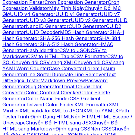
Expression Parser
Cron Expression Generator
Cron
Expression Validator
Máy Tính Ngày
Chuyển Đổi Múi
Giờ
UUID v4 Generator
UUID v1 Generator
UUID v7
Generator
UUID v3 Generator
UUID v2 Generator
ULID
Generator
NanoID Generator
CUID Generator
CUID2
Generator
UUID Decoder
MD5 Hash Generator
SHA-1
Hash Generator
SHA-256 Hash Generator
SHA-384
Hash Generator
SHA-512 Hash Generator
HMAC
Generator
Hash Identifier
CSV to JSON
CSV to
Markdown
CSV to HTML Table
CSV Formatter
CSV to
SQL
Chuyển đổi CSV sang XML
Chuyển đổi CSV sang
YAML
Word Counter
Case Converter
Lorem Ipsum
Generator
Line Sorter
Duplicate Line Remover
Text
Diff
Regex Tester
Markdown Preview
Password
Generator
Slug Generator
Thoát Chuỗi
Color
Converter
Color Contrast Checker
Color Palette
Generator
Color Name Finder
CSS Gradient
Generator
Tailwind Color Finder
XML Formatter
XML
Minifier
XML Validator
XML to JSON
XML to YAML
XPath
Tester
Trình Định Dạng HTML
Nén HTML
HTML Escape /
Unescape
Chuyển Đổi HTML sang JSX
Chuyển Đổi
HTML sang Markdown
Định dạng CSS
Nén CSS
Chuyển
đổi đơn vị CSS
TOML sang JSON
Định dạng TOML