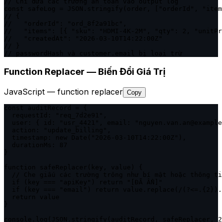
// Chỉ đưa các trường an toàn vào output log

const safeLog = JSON.stringify(order, ["orderId", "item
// {

//   "orderId": "ord_8f2a91bc",

//   "items": [{ "sku": "HDMI-4K-2M", "qty": 2, "unitPr
//   "createdAt": "2026-03-10T14:22:00Z"

// }

// passwordHash và customer.email bị loại trừ
Function Replacer — Biến Đổi Giá Trị
JavaScript — function replacer
Copy
const auditRecord = {

  requestId: "req_7d2e91",

  user: { id: "usr_4421", email: "nguyen.van.an@example
  action: "update_billing",

  timestamp: new Date("2026-03-10T14:22:00Z"),

  durationMs: 87

}

function safeReplacer(key, value) {

  // Che giấu các trường trông như bí mật hoặc thông ti
  if (key === "apiKey") return "[ĐÃ ẨN]"

  if (key === "email") return value.replace(/(?<=.{2}).
  return value

}

console.log(JSON.stringify(auditRecord, safeReplacer, 2