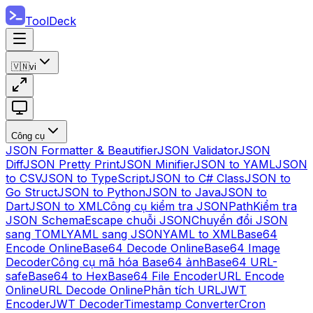
ToolDeck
🇻🇳
vi
Công cụ
JSON Formatter & Beautifier
JSON Validator
JSON
Diff
JSON Pretty Print
JSON Minifier
JSON to YAML
JSON
to CSV
JSON to TypeScript
JSON to C# Class
JSON to
Go Struct
JSON to Python
JSON to Java
JSON to
Dart
JSON to XML
Công cụ kiểm tra JSONPath
Kiểm tra
JSON Schema
Escape chuỗi JSON
Chuyển đổi JSON
sang TOML
YAML sang JSON
YAML to XML
Base64
Encode Online
Base64 Decode Online
Base64 Image
Decoder
Công cụ mã hóa Base64 ảnh
Base64 URL-
safe
Base64 to Hex
Base64 File Encoder
URL Encode
Online
URL Decode Online
Phân tích URL
JWT
Encoder
JWT Decoder
Timestamp Converter
Cron