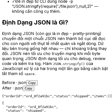
✓
Để in đẹp từ CLI dùng node -p
"JSON.stringify(require('./file.json'),null,2)" —
không cần công cụ thêm.
Định Dạng JSON là Gì?
Định dạng JSON (còn gọi là in đẹp - pretty-printing)
chuyển đổi một chuỗi JSON nén thành bố cục dễ đọc
cho con người với thụt lề nhất quán và ngắt dòng. Dữ
liệu bên trong giống hệt nhau — chỉ khoảng trắng thay
đổi. JSON nén tối ưu cho truyền mạng khi mỗi byte
quan trọng; JSON định dạng tối ưu cho debug, review
code và kiểm tra log. Hàm
của
JSON.stringify()
JavaScript xử lý cả hai trong một lần gọi bằng cách bật
tắt tham số
.
space
Before
· json
Copy
After
· json
Copy
{"orderId":"ord_8f2a91bc","status":"shipped","items":[{
{

  "orderId": "ord_8f2a91bc",

  "status": "shipped",
