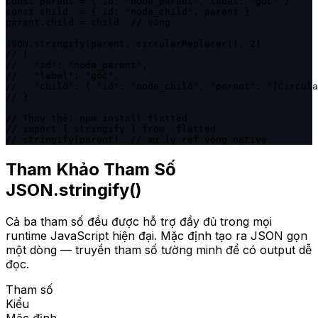
const parent = { id: "node_parent", label: "gốc" }

const child  = { id: "node_child", parent }

parent.child = child  // vòng

JSON.stringify(parent, circularReplacer(), 2)

// {

//   "id": "node_parent",

//   "label": "gốc",

//   "child": { "id": "node_child", "parent": "[Circula
// }

// Thay thế: npm install flatted

// import { stringify } from 'flatted'

// stringify(parent)  // xử lý ref vòng native
Tham Khảo Tham Số
JSON.stringify()
Cả ba tham số đều được hỗ trợ đầy đủ trong mọi
runtime JavaScript hiện đại. Mặc định tạo ra JSON gọn
một dòng — truyền tham số tường minh để có output dễ
đọc.
Tham số
Kiểu
Mặc định