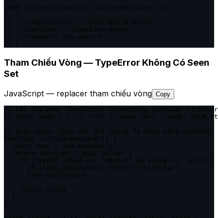
JSON.stringify(metrics, bigIntReplacer, 2)

// {

//   "requestCount": "9007199254741234",

//   "service": "ingestion-worker",

//   "region": "us-east-1"

// }
Tham Chiếu Vòng — TypeError Không Có Seen
Set
JavaScript — replacer tham chiếu vòng
Copy
// Cái này ném: TypeError: Converting circular structur
// const node = { id: "n1" }; node.self = node; JSON.st
// Giải pháp: theo dõi đối tượng đã thấy bằng WeakSet

function circularReplacer() {

  const seen = new WeakSet()

  return function (_key, value) {

    if (typeof value === 'object' && value !== null) {

      if (seen.has(value)) return '[Circular]'

      seen.add(value)

    }

    return value

  }

}
