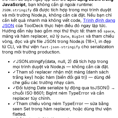
JavaScript
, bạn không cần gì ngoài runtime:
đã được tích hợp trong mọi trình duyệt
JSON.stringify
và môi trường Node.js, không cần cài đặt.
Nếu bạn chỉ
cần kết quả nhanh mà không viết code,
Trình định dạng
JSON
của ToolDeck thực hiện điều đó ngay lập tức.
Hướng dẫn này bao gồm mọi thứ thực tế: tham số
,
space
mảng và hàm replacer, xử lý
,
và tham chiếu
Date
BigInt
vòng, đọc và ghi file JSON trong Node.js (18+), in đẹp
từ CLI, và thư viện
cho serialization
fast-json-stringify
trong môi trường production.
✓
JSON.stringify(data, null, 2) đã tích hợp trong
mọi trình duyệt và Node.js — không cần cài đặt.
✓
Tham số replacer nhận một mảng (danh sách
trắng key) hoặc hàm (biến đổi giá trị) — dùng để
che giấu các trường nhạy cảm.
✓
Đối tượng Date serialize tự động qua toJSON() →
chuỗi ISO 8601; BigInt ném TypeError và cần
replacer tùy chỉnh.
✓
Tham chiếu vòng ném TypeError — sửa bằng
seen Set trong hàm replacer, hoặc dùng thư viện
flatted.