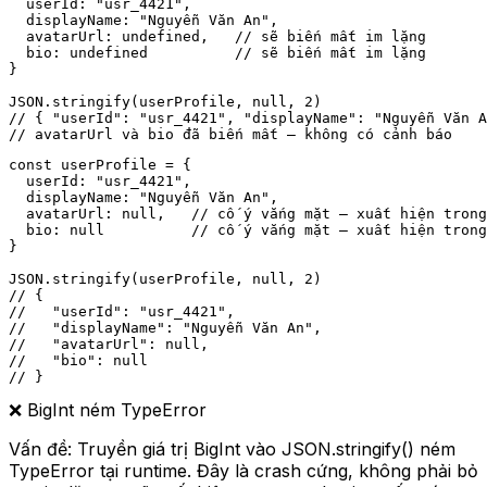
  userId: "usr_4421",

  displayName: "Nguyễn Văn An",

  avatarUrl: undefined,   // sẽ biến mất im lặng

  bio: undefined          // sẽ biến mất im lặng

}

JSON.stringify(userProfile, null, 2)

// { "userId": "usr_4421", "displayName": "Nguyễn Văn A
// avatarUrl và bio đã biến mất — không có cảnh báo
const userProfile = {

  userId: "usr_4421",

  displayName: "Nguyễn Văn An",

  avatarUrl: null,   // cố ý vắng mặt — xuất hiện trong
  bio: null          // cố ý vắng mặt — xuất hiện trong
}

JSON.stringify(userProfile, null, 2)

// {

//   "userId": "usr_4421",

//   "displayName": "Nguyễn Văn An",

//   "avatarUrl": null,

//   "bio": null

// }
❌
BigInt ném TypeError
Vấn đề:
Truyền giá trị BigInt vào JSON.stringify() ném
TypeError tại runtime. Đây là crash cứng, không phải bỏ