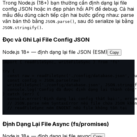
Trong Node.js (18+) bạn thường cần định dạng lại file
config JSON hoặc in đẹp phản hồi API để debug. Cả hai
mẫu đều dùng cách tiếp cận hai bước giống nhau: parse
văn bản thô bằng
, sau đó serialize lại bằng
JSON.parse()
.
JSON.stringify()
Đọc và Ghi Lại File Config JSON
Node.js 18+ — định dạng lại file JSON (ESM)
Copy
import { readFileSync, writeFileSync } from 'fs'

try {

  const raw = readFileSync('./config/database.json', 'u
  const config = JSON.parse(raw)

  writeFileSync('./config/database.json', JSON.stringif
  console.log('Config đã được định dạng lại thành công'
} catch (err) {

  console.error('Định dạng lại config thất bại:', err.m
  // JSON.parse ném SyntaxError nếu file chứa JSON khôn
  // readFileSync ném ENOENT nếu file không tồn tại

}
Định Dạng Lại File Async (fs/promises)
Node.js 18+ — định dạng lại file async
Copy