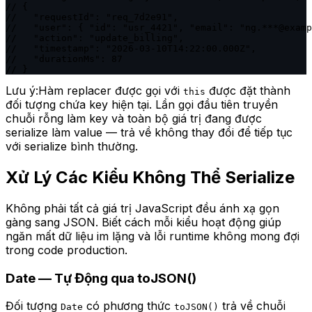
// {

//   "requestId": "req_7d2e91",

//   "user": { "id": "usr_4421", "email": "ng.***@examp
//   "action": "update_billing",

//   "timestamp": "2026-03-10T14:22:00.000Z",

//   "durationMs": 87

// }
Lưu ý:
Hàm replacer được gọi với
được đặt thành
this
đối tượng chứa key hiện tại. Lần gọi đầu tiên truyền
chuỗi rỗng làm key và toàn bộ giá trị đang được
serialize làm value — trả về không thay đổi để tiếp tục
với serialize bình thường.
Xử Lý Các Kiểu Không Thể Serialize
Không phải tất cả giá trị JavaScript đều ánh xạ gọn
gàng sang JSON. Biết cách mỗi kiểu hoạt động giúp
ngăn mất dữ liệu im lặng và lỗi runtime không mong đợi
trong code production.
Date — Tự Động qua toJSON()
Đối tượng
có phương thức
trả về chuỗi
Date
toJSON()