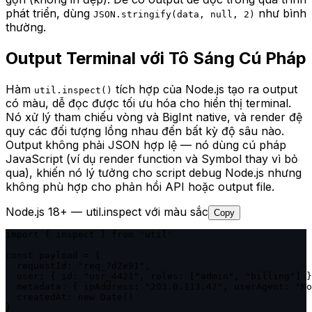
phát triển, dùng
như bình
JSON.stringify(data, null, 2)
thường.
Output Terminal với Tô Sáng Cú Pháp
Hàm
tích hợp của Node.js tạo ra output
util.inspect()
có màu, dễ đọc được tối ưu hóa cho hiển thị terminal.
Nó xử lý tham chiếu vòng và BigInt native, và render đệ
quy các đối tượng lồng nhau đến bất kỳ độ sâu nào.
Output không phải JSON hợp lệ — nó dùng cú pháp
JavaScript (ví dụ render function và Symbol thay vì bỏ
qua), khiến nó lý tưởng cho script debug Node.js nhưng
không phù hợp cho phản hồi API hoặc output file.
Node.js 18+ — util.inspect với màu sắc
Copy
import { inspect } from 'util'

const payload = {

  requestId: "req_7d2e91",

  user: { id: "usr_4421", roles: ["admin", "billing"] }
  metadata: { ipAddress: "203.0.113.42", userAgent: "Mo
  createdAt: new Date()

}
