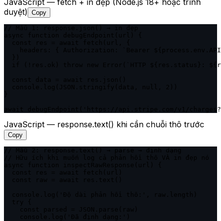
JavaScript — fetch + in đẹp (Node.js 18+ hoặc trình
duyệt)
Copy
// Mẫu 1: response.json() → in đẹp

async function debugEndpoint(url) {

  const res = await fetch(url, {

    headers: { Authorization: `Bearer ${process.env.API
  })

  if (!res.ok) throw new Error(`HTTP ${res.status}: ${r
  const data = await res.json()

  console.log(JSON.stringify(data, null, 2))

}

await debugEndpoint('https://api.stripe.com/v1/charges?
JavaScript — response.text() khi cần chuỗi thô trước
Copy
// Mẫu 2: response.text() → parse → định dạng

// Hữu ích khi muốn log cả phản hồi thô VÀ in đẹp nó

async function inspectRawResponse(url) {

  const res = await fetch(url)

  const raw = await res.text()

  console.log('Độ dài phản hồi thô:', raw.length)

  try {

    const parsed = JSON.parse(raw)

    console.log('Đã định dạng:')
