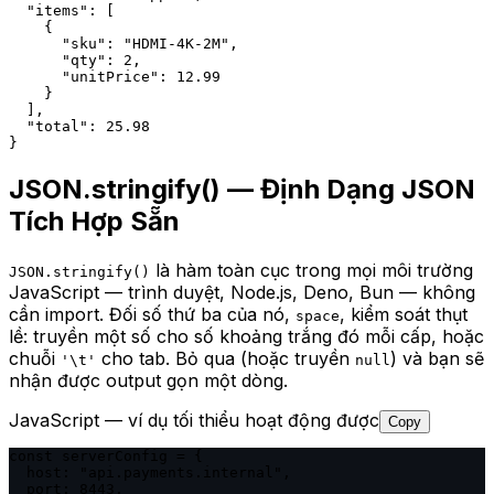
  "items": [

    {

      "sku": "HDMI-4K-2M",

      "qty": 2,

      "unitPrice": 12.99

    }

  ],

  "total": 25.98

}
JSON.stringify() — Định Dạng JSON
Tích Hợp Sẵn
là hàm toàn cục trong mọi môi trường
JSON.stringify()
JavaScript — trình duyệt, Node.js, Deno, Bun — không
cần import. Đối số thứ ba của nó,
, kiểm soát thụt
space
lề: truyền một số cho số khoảng trắng đó mỗi cấp, hoặc
chuỗi
cho tab. Bỏ qua (hoặc truyền
) và bạn sẽ
'\t'
null
nhận được output gọn một dòng.
JavaScript — ví dụ tối thiểu hoạt động được
Copy
const serverConfig = {

  host: "api.payments.internal",

  port: 8443,
