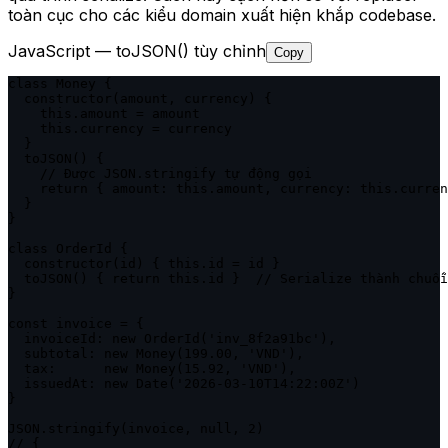
toàn cục cho các kiểu domain xuất hiện khắp codebase.
JavaScript — toJSON() tùy chỉnh
Copy
class Money {

  constructor(amount, currency) {

    this.amount = amount

    this.currency = currency

  }

  toJSON() {

    // Được JSON.stringify tự động gọi

    return { amount: this.amount, currency: this.curren
  }

}

class OrderId {

  constructor(id) { this.id = id }

  toJSON() { return this.id }  // Serialize thành chuỗi
}

const invoice = {

  invoiceId: new OrderId('inv_8f2a91bc'),

  subtotal: new Money(199.00, 'VND'),

  tax:      new Money(15.92, 'VND'),

  issuedAt: new Date('2026-03-10T14:22:00Z')

}

JSON.stringify(invoice, null, 2)

// {
