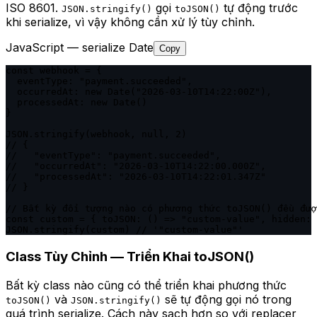
ISO 8601.
gọi
tự động trước
JSON.stringify()
toJSON()
khi serialize, vì vậy không cần xử lý tùy chỉnh.
JavaScript — serialize Date
Copy
const webhook = {

  eventType: "payment.succeeded",

  occurredAt: new Date("2026-03-10T14:22:00Z"),

  processedAt: new Date()

}

JSON.stringify(webhook, null, 2)

// {

//   "eventType": "payment.succeeded",

//   "occurredAt": "2026-03-10T14:22:00.000Z",

//   "processedAt": "2026-03-10T14:22:01.347Z"

// }

// Bất kỳ đối tượng nào có phương thức toJSON() đều đượ
const custom = { toJSON: () => "custom-value", hidden: 
JSON.stringify(custom) // '"custom-value"'
Class Tùy Chỉnh — Triển Khai toJSON()
Bất kỳ class nào cũng có thể triển khai phương thức
và
sẽ tự động gọi nó trong
toJSON()
JSON.stringify()
quá trình serialize. Cách này sạch hơn so với replacer