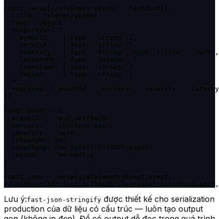
const serializeTelemetryEvent = fastJson({

  title: 'TelemetryEvent',

  type: 'object',

  properties: {

    eventId:   { type: 'string' },

    service:   { type: 'string' },

    severity:  { type: 'string', enum: ['info', 'warn',
    latencyMs: { type: 'integer' },

    timestamp: { type: 'string' },

    region:    { type: 'string' }

  },

  required: ['eventId', 'service', 'severity', 'latency
})

const event = {

  eventId:   'evt_3c7f9a2b',

  service:   'checkout-api',

  severity:  'warn',

  latencyMs: 342,

  timestamp: new Date().toISOString(),

  region:    'eu-west-1'

}

const json = serializeTelemetryEvent(event)

// '{"eventId":"evt_3c7f9a2b","service":"checkout-api",
Lưu ý:
được thiết kế cho serialization
fast-json-stringify
production của dữ liệu có cấu trúc — luôn tạo output
gọn (không in đẹp). Để có output dễ đọc trong quá trình