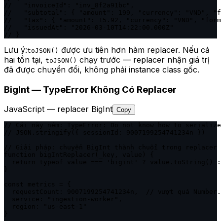
//   "invoiceId": "inv_8f2a91bc",

//   "subtotal": { "amount": 199, "currency": "VND", "f
//   "tax": { "amount": 15.92, "currency": "VND", "form
//   "issuedAt": "2026-03-10T14:22:00.000Z"

// }
Lưu ý:
được ưu tiên hơn hàm replacer. Nếu cả
toJSON()
hai tồn tại,
chạy trước — replacer nhận giá trị
toJSON()
đã được chuyển đổi, không phải instance class gốc.
BigInt — TypeError Không Có Replacer
JavaScript — replacer BigInt
Copy
// Cái này ném: TypeError: Do not know how to serialize
// JSON.stringify({ sessionId: 9007199254741234n })

// Giải pháp: chuyển BigInt thành chuỗi trong replacer

function bigIntReplacer(_key, value) {

  return typeof value === 'bigint' ? value.toString() :
}

const metrics = {

  requestCount: 9007199254741234n,  // vượt quá Number.
  service: "ingestion-worker",

  region: "us-east-1"

}
