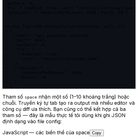
  workers: 4,

  tls: { enabled: true, cert: "/etc/ssl/certs/api.pem" 
  rateLimit: { requestsPerMinute: 1000, burst: 50 }

}

console.log(JSON.stringify(serverConfig, null, 2))

// {

//   "host": "api.payments.internal",

//   "port": 8443,

//   "workers": 4,

//   "tls": {

//     "enabled": true,

//     "cert": "/etc/ssl/certs/api.pem"

//   },

//   "rateLimit": {

//     "requestsPerMinute": 1000,

//     "burst": 50

//   }

// }
Tham số
nhận một số (1–10 khoảng trắng) hoặc
space
chuỗi. Truyền ký tự tab tạo ra output mà nhiều editor và
công cụ diff ưa thích. Bạn cũng có thể kết hợp cả ba
tham số — đây là mẫu thực tế tôi dùng khi ghi JSON
định dạng vào file config:
JavaScript — các biến thể của space
Copy