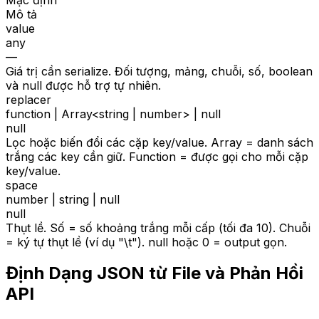
Mô tả
value
any
—
Giá trị cần serialize. Đối tượng, mảng, chuỗi, số, boolean
và null được hỗ trợ tự nhiên.
replacer
function | Array<string | number> | null
null
Lọc hoặc biến đổi các cặp key/value. Array = danh sách
trắng các key cần giữ. Function = được gọi cho mỗi cặp
key/value.
space
number | string | null
null
Thụt lề. Số = số khoảng trắng mỗi cấp (tối đa 10). Chuỗi
= ký tự thụt lề (ví dụ "\t"). null hoặc 0 = output gọn.
Định Dạng JSON từ File và Phản Hồi
API