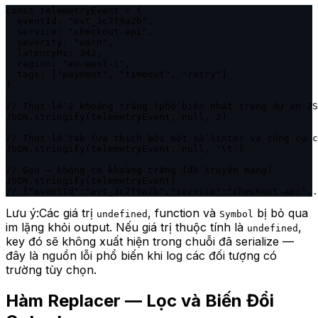
const telemetryEvent = {

  eventId: "evt_3c7f9a2b",

  service: "checkout-api",

  severity: "warn",

  latencyMs: 342,

  region: "eu-west-1",

  tags: ["payment", "timeout", "retry"]

}

// Thụt lề 2 khoảng trắng (phổ biến nhất trong dự án JS
JSON.stringify(telemetryEvent, null, 2)

// Thụt lề tab (ưa thích bởi một số linter và công cụ c
JSON.stringify(telemetryEvent, null, '\t')

// Gọn — không có khoảng trắng (để truyền mạng)

JSON.stringify(telemetryEvent)

// {"eventId":"evt_3c7f9a2b","service":"checkout-api",.
Lưu ý:
Các giá trị
, function và
bị bỏ qua
undefined
Symbol
im lặng khỏi output. Nếu giá trị thuộc tính là
,
undefined
key đó sẽ không xuất hiện trong chuỗi đã serialize —
đây là nguồn lỗi phổ biến khi log các đối tượng có
trường tùy chọn.
Hàm Replacer — Lọc và Biến Đổi