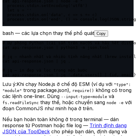
cat api-response.json | node -e "

  process.stdin.setEncoding('utf8')

  let s = ''

  process.stdin.on('data', c => s += c)

  process.stdin.on('end', () => console.log(JSON.string
"
bash — các lựa chọn thay thế phổ quát
Copy
# Dự phòng Python (cài sẵn trên macOS và hầu hết distro
cat api-response.json | python3 -m json.tool

# jq — nhanh nhất và nhiều tính năng nhất (brew install
cat api-response.json | jq .

# jq — in đẹp và lọc trong một bước

cat api-response.json | jq '.data.users[] | {id, email}
Lưu ý:
Khi chạy Node.js ở chế độ ESM (ví dụ với
"type":
trong package.json),
không có trong
"module"
require()
các lệnh one-liner. Dùng
và
--input-type=module
thay thế, hoặc chuyển sang
với
fs.readFileSync
node -e
đoạn CommonJS như minh họa ở trên.
Nếu bạn hoàn toàn không ở trong terminal — dán
response từ Postman hoặc file log —
Trình định dạng
JSON của ToolDeck
cho phép bạn dán, định dạng và