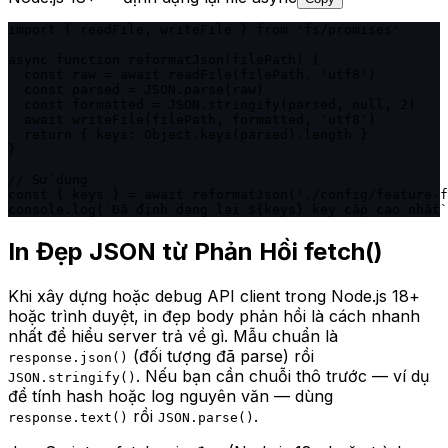
import { readFile, writeFile } from 'fs/promises'

async function reformatJson(filePath) {

  const raw = await readFile(filePath, 'utf8')

  const parsed = JSON.parse(raw)

  const formatted = JSON.stringify(parsed, null, 2)

  await writeFile(filePath, formatted, 'utf8')

  return { keys: Object.keys(parsed).length }

}

// Sử dụng

const { keys } = await reformatJson('./config/feature-f
console.log(`Đã định dạng lại ${keys} key cấp cao nhất`
In Đẹp JSON từ Phản Hồi fetch()
Khi xây dựng hoặc debug API client trong Node.js 18+
hoặc trình duyệt, in đẹp body phản hồi là cách nhanh
nhất để hiểu server trả về gì. Mẫu chuẩn là
(đối tượng đã parse) rồi
response.json()
. Nếu bạn cần chuỗi thô trước — ví dụ
JSON.stringify()
để tính hash hoặc log nguyên văn — dùng
rồi
.
response.text()
JSON.parse()