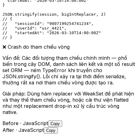
  startedAt: "2026-03-10T14:00:00Z"

}

JSON.stringify(session, bigIntReplacer, 2)

// {

//   "sessionId": "9007199254741234",

//   "userId": "usr_4421",

//   "startedAt": "2026-03-10T14:00:00Z"

// }
❌
Crash do tham chiếu vòng
Vấn đề:
Các đối tượng tham chiếu chính mình — phổ
biến trong cây DOM, danh sách liên kết và một số result
set ORM — ném TypeError khi truyền cho
JSON.stringify(). Lỗi chỉ xảy ra tại thời điểm serialize,
thường rất xa nơi tham chiếu vòng được tạo ra.
Giải pháp:
Dùng hàm replacer với WeakSet để phát hiện
và thay thế tham chiếu vòng, hoặc cài thư viện flatted
như một replacement drop-in xử lý cấu trúc vòng
native.
Before
· JavaScript
Copy
After
· JavaScript
Copy