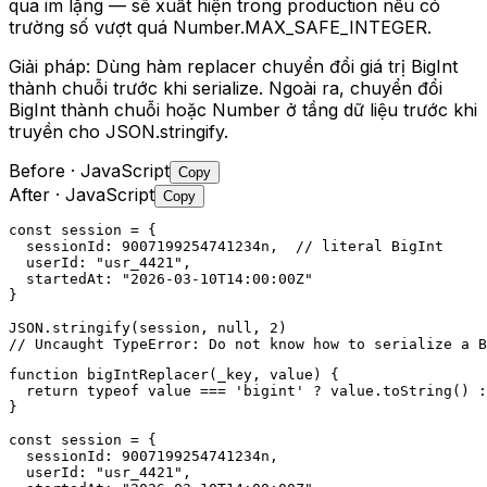
qua im lặng — sẽ xuất hiện trong production nếu có
trường số vượt quá Number.MAX_SAFE_INTEGER.
Giải pháp:
Dùng hàm replacer chuyển đổi giá trị BigInt
thành chuỗi trước khi serialize. Ngoài ra, chuyển đổi
BigInt thành chuỗi hoặc Number ở tầng dữ liệu trước khi
truyền cho JSON.stringify.
Before
· JavaScript
Copy
After
· JavaScript
Copy
const session = {

  sessionId: 9007199254741234n,  // literal BigInt

  userId: "usr_4421",

  startedAt: "2026-03-10T14:00:00Z"

}

JSON.stringify(session, null, 2)

// Uncaught TypeError: Do not know how to serialize a B
function bigIntReplacer(_key, value) {

  return typeof value === 'bigint' ? value.toString() :
}

const session = {

  sessionId: 9007199254741234n,

  userId: "usr_4421",
