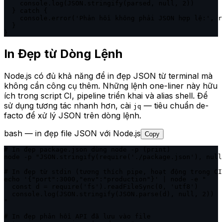
    console.log(JSON.stringify(parsed, null, 2))

  } catch {

    console.error('Phản hồi không phải JSON hợp lệ:', r
  }

}
In Đẹp từ Dòng Lệnh
Node.js có đủ khả năng để in đẹp JSON từ terminal mà
không cần công cụ thêm. Những lệnh one-liner này hữu
ích trong script CI, pipeline triển khai và alias shell. Để
sử dụng tương tác nhanh hơn, cài
— tiêu chuẩn de-
jq
facto để xử lý JSON trên dòng lệnh.
bash — in đẹp file JSON với Node.js
Copy
# In đẹp package.json dùng node -p (print)

node -p "JSON.stringify(require('./package.json'), null
# In đẹp từ stdin (tương thích pipe, hoạt động trong CI
echo '{"port":3000,"env":"production"}' | node -e "

  const d = require('fs').readFileSync(0, 'utf8')

  console.log(JSON.stringify(JSON.parse(d), null, 2))

"

# In đẹp phản hồi API đã lưu vào file
