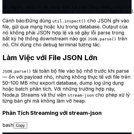
// depth: null → mở rộng tất cả cấp lồng nhau; colors: 
console.log(inspect(payload, { colors: true, depth: nul
Cảnh báo:
Đừng dùng
cho JSON ghi vào
util.inspect()
file, gửi qua mạng hoặc lưu trong database. Output của
nó không phải JSON hợp lệ và sẽ gây lỗi parse trong
bất kỳ hệ thống downstream nào gọi
trên
JSON.parse()
nó. Chỉ dùng cho debug terminal tương tác.
Làm Việc với File JSON Lớn
tải toàn bộ file vào bộ nhớ trước khi parse
JSON.parse()
— ổn với payload nhỏ, nhưng không thực tế với file trên
50–100 MB như export database, dump log ứng dụng
hoặc batch phân tích. Với những trường hợp này,
Node.js Streams và thư viện
cho phép xử lý
stream-json
từng bản ghi mà không làm vỡ heap.
Phân Tích Streaming với stream-json
bash
Copy