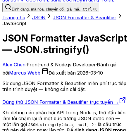
Định dạng, mã hóa, chuyển đổi, giải mã…
Ctrl+K
Trang chủ
JSON
JSON Formatter & Beautifier
JavaScript
JSON Formatter JavaScript
— JSON.stringify()
Alex Chen
·
Front-end & Node.js Developer
·
Đánh giá
bởi
Marcus Webb
·
Đã xuất bản
2026-03-10
Sử dụng JSON Formatter & Beautifier miễn phí trực tiếp
trên trình duyệt — không cần cài đặt.
Dùng thử JSON Formatter & Beautifier trực tuyến →
Khi debug các phản hồi API trong Node.js, thứ đầu tiên
làm tôi chậm lại là một bức tường JSON được nén —
một lần gọi
là cấu trúc
JSON.stringify(data, null, 2)
trở nên dễ đọc ngay lập tức. Để
định dạng JSON trong