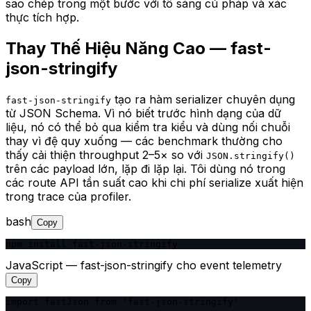
sao chép trong một bước với tô sáng cú pháp và xác
thực tích hợp.
Thay Thế Hiệu Năng Cao — fast-
json-stringify
tạo ra hàm serializer chuyên dụng
fast-json-stringify
từ JSON Schema. Vì nó biết trước hình dạng của dữ
liệu, nó có thể bỏ qua kiểm tra kiểu và dùng nối chuỗi
thay vì đệ quy xuống — các benchmark thường cho
thấy cải thiện throughput 2–5× so với
JSON.stringify()
trên các payload lớn, lặp đi lặp lại. Tôi dùng nó trong
các route API tần suất cao khi chi phí serialize xuất hiện
trong trace của profiler.
bash
Copy
npm install fast-json-stringify
JavaScript — fast-json-stringify cho event telemetry
Copy
import fastJson from 'fast-json-stringify'
