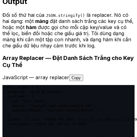
Output
Đối số thứ hai của
là replacer. Nó có
JSON.stringify()
hai dạng: một
mảng
đặt danh sách trắng các key cụ thể,
hoặc một
hàm
được gọi cho mỗi cặp key/value và có
thể lọc, biến đổi hoặc che giấu giá trị. Tôi dùng dạng
mảng khi cần một tập con nhanh, và dạng hàm khi cần
che giấu dữ liệu nhạy cảm trước khi log.
Array Replacer — Đặt Danh Sách Trắng cho Key
Cụ Thể
JavaScript — array replacer
Copy
const order = {

  orderId: "ord_8f2a91bc",

  customer: {

    id: "usr_4421",

    email: "nguyen.van.an@example.vn",

    passwordHash: "bcrypt:$2b$12$XKzV..."

  },

  items: [{ sku: "HDMI-4K-2M", qty: 2, unitPrice: 12.99
  createdAt: "2026-03-10T14:22:00Z"

}
