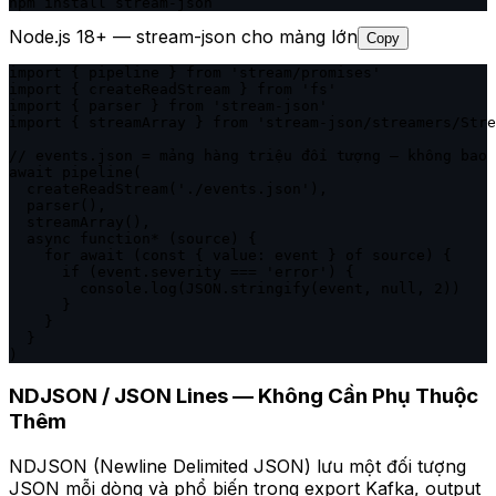
npm install stream-json
Node.js 18+ — stream-json cho mảng lớn
Copy
import { pipeline } from 'stream/promises'

import { createReadStream } from 'fs'

import { parser } from 'stream-json'

import { streamArray } from 'stream-json/streamers/Stre
// events.json = mảng hàng triệu đối tượng — không bao 
await pipeline(

  createReadStream('./events.json'),

  parser(),

  streamArray(),

  async function* (source) {

    for await (const { value: event } of source) {

      if (event.severity === 'error') {

        console.log(JSON.stringify(event, null, 2))

      }

    }

  }

)
NDJSON / JSON Lines — Không Cần Phụ Thuộc
Thêm
NDJSON (Newline Delimited JSON) lưu một đối tượng
JSON mỗi dòng và phổ biến trong export Kafka, output