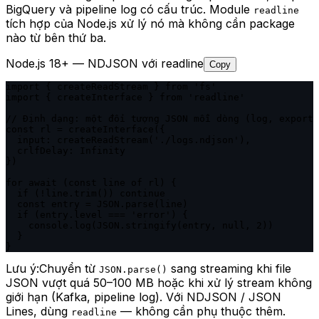
BigQuery và pipeline log có cấu trúc. Module
readline
tích hợp của Node.js xử lý nó mà không cần package
nào từ bên thứ ba.
Node.js 18+ — NDJSON với readline
Copy
import { createReadStream } from 'fs'

import { createInterface } from 'readline'

// Định dạng: một đối tượng JSON mỗi dòng (log, export 
const rl = createInterface({

  input: createReadStream('./logs.ndjson'),

  crlfDelay: Infinity

})

for await (const line of rl) {

  if (!line.trim()) continue

  const entry = JSON.parse(line)

  if (entry.level === 'error') {

    console.log(JSON.stringify(entry, null, 2))

  }

}
Lưu ý:
Chuyển từ
sang streaming khi file
JSON.parse()
JSON vượt quá 50–100 MB hoặc khi xử lý stream không
giới hạn (Kafka, pipeline log). Với NDJSON / JSON
Lines, dùng
— không cần phụ thuộc thêm.
readline