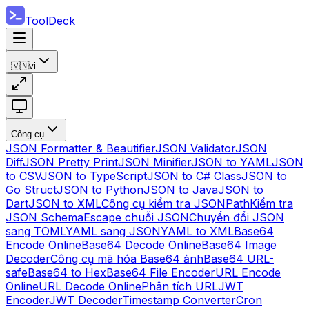
ToolDeck
🇻🇳
vi
Công cụ
JSON Formatter & Beautifier
JSON Validator
JSON
Diff
JSON Pretty Print
JSON Minifier
JSON to YAML
JSON
to CSV
JSON to TypeScript
JSON to C# Class
JSON to
Go Struct
JSON to Python
JSON to Java
JSON to
Dart
JSON to XML
Công cụ kiểm tra JSONPath
Kiểm tra
JSON Schema
Escape chuỗi JSON
Chuyển đổi JSON
sang TOML
YAML sang JSON
YAML to XML
Base64
Encode Online
Base64 Decode Online
Base64 Image
Decoder
Công cụ mã hóa Base64 ảnh
Base64 URL-
safe
Base64 to Hex
Base64 File Encoder
URL Encode
Online
URL Decode Online
Phân tích URL
JWT
Encoder
JWT Decoder
Timestamp Converter
Cron