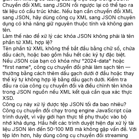
Chuyển đổi XML sang JSON rồi ngược lại có thể tạo ra
tài liệu có cấu trúc khác. Nếu bạn cần chuyển đổi XML
sang JSON, hãy dùng công cụ XML sang JSON chuyên
dụng có khả năng giữ nguyên thuộc tính và không gian
tên.
Làm thế nào để xử lý các khóa JSON không phải là tên
phần tử XML hợp lệ?
Tên phần tử XML không thể bắt đầu bằng chữ số, chứa
dấu cách, hoặc bao gồm hầu hết các ký tự đặc biệt.
Nếu JSON của bạn có khóa như "2024-data" hoặc
"first name", công cụ chuyển đổi phải làm sạch tên —
thường bằng cách thêm dấu gạch dưới ở đầu hoặc thay
thế ký tự không hợp lệ bằng dấu gạch dưới. Kiểm tra
đầu ra của công cụ chuyển đổi và điều chỉnh tên khóa
trong JSON nguồn nếu XML kết quả cần qua xác thực
XSD.
Công cụ này xử lý được tệp JSON tối đa bao nhiêu?
Công cụ chuyển đổi chạy trong engine JavaScript của
trình duyệt, vì vậy giới hạn thực tế phụ thuộc vào bộ
nhớ khả dụng. Hầu hết các trình duyệt hiện đại xử lý tài
liệu JSON lên đến 50-100 MB mà không gặp vấn đề. Với
tệp lớn hơn, hãy dùng công cụ chuyển đổi streaming