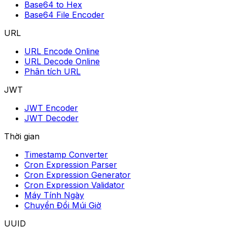
Base64 to Hex
Base64 File Encoder
URL
URL Encode Online
URL Decode Online
Phân tích URL
JWT
JWT Encoder
JWT Decoder
Thời gian
Timestamp Converter
Cron Expression Parser
Cron Expression Generator
Cron Expression Validator
Máy Tính Ngày
Chuyển Đổi Múi Giờ
UUID