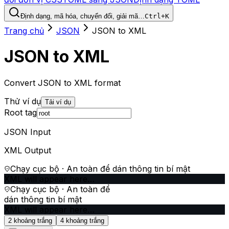
Định dạng, mã hóa, chuyển đổi, giải mã…
Ctrl+K
Trang chủ
JSON
JSON to XML
JSON to XML
Convert JSON to XML format
Thử ví dụ
Tải ví dụ
Root tag
JSON Input
XML Output
Chạy cục bộ · An toàn để dán thông tin bí mật
XML will appear here…
Chạy cục bộ · An toàn để
dán thông tin bí mật
XML will appear here…
2 khoảng trắng
4 khoảng trắng