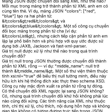
Mảng JSON được chuyển đổi sang XML như thế nào?
Mỗi mục trong mảng trở thành phần tử XML anh em có
cùng tên thẻ. Ví dụ, mảng JSON "colors": ["red",
"blue"] tạo ra hai phần tử:
&lt;colors&gt;red&lt;/colors&gt; và
&lt;colors&gt;blue&lt;/colors&gt;. Một số công cụ chuyển
đổi bọc mảng trong phần tử cha (ví dụ:
&lt;colorsList&gt;), nhưng cách tiếp cận phần tử anh em
lặp lại phổ biến hơn và phù hợp với quy ước được sử
dụng bởi JAXB, Jackson và fast-xml-parser.
Giá trị null được xử lý như thế nào trong quá trình
chuyển đổi?
Giá trị null trong JSON thường được chuyển đổi thành
phần tử XML rỗng — ví dụ: "middle_name": null trở
thành &lt;middle_name/&gt;. Một số thư viện thêm thuộc
tính xsi:nil="true" để biểu thị null tường minh, điều này
hữu ích khi hệ thống đích xác thực theo schema XSD.
Công cụ này mặc định xuất ra phần tử rỗng tự đóng.
Có thể chuyển đổi XML ngược lại sang JSON không?
Có, nhưng quá trình chuyển đổi khứ hồi không phải lúc
nào cũng đối xứng. Các tính năng của XML như thuộc
tính, chỉ thị xử lý, chú thích, nội dung hỗn hợp và không
gian tên không có tương đương trực tiếp trong JSON.