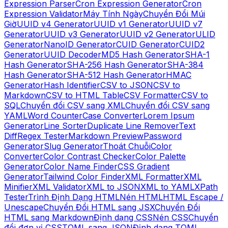
Expression Parser
Cron Expression Generator
Cron
Expression Validator
Máy Tính Ngày
Chuyển Đổi Múi
Giờ
UUID v4 Generator
UUID v1 Generator
UUID v7
Generator
UUID v3 Generator
UUID v2 Generator
ULID
Generator
NanoID Generator
CUID Generator
CUID2
Generator
UUID Decoder
MD5 Hash Generator
SHA-1
Hash Generator
SHA-256 Hash Generator
SHA-384
Hash Generator
SHA-512 Hash Generator
HMAC
Generator
Hash Identifier
CSV to JSON
CSV to
Markdown
CSV to HTML Table
CSV Formatter
CSV to
SQL
Chuyển đổi CSV sang XML
Chuyển đổi CSV sang
YAML
Word Counter
Case Converter
Lorem Ipsum
Generator
Line Sorter
Duplicate Line Remover
Text
Diff
Regex Tester
Markdown Preview
Password
Generator
Slug Generator
Thoát Chuỗi
Color
Converter
Color Contrast Checker
Color Palette
Generator
Color Name Finder
CSS Gradient
Generator
Tailwind Color Finder
XML Formatter
XML
Minifier
XML Validator
XML to JSON
XML to YAML
XPath
Tester
Trình Định Dạng HTML
Nén HTML
HTML Escape /
Unescape
Chuyển Đổi HTML sang JSX
Chuyển Đổi
HTML sang Markdown
Định dạng CSS
Nén CSS
Chuyển
đổi đơn vị CSS
TOML sang JSON
Định dạng TOML