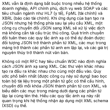
XML vẫn là định dạng bắt buộc trong nhiều hệ thống
doanh nghiệp, API chính phủ, dịch vụ web SOAP và các
tiêu chuẩn ngành như HL7 (y tế), FpML (tài chính) và
XBRL (báo cáo tài chính). Khi ứng dụng của bạn tạo ra
JSON nhưng hệ thống phía sau lại yêu cầu XML, một
công cụ chuyển đổi JSON sang XML sẽ xử lý việc dịch
mà không cần tái cấu trúc thủ công. Quá trình chuyển
đổi tuân theo các quy tắc ánh xạ có thể dự đoán được:
đối tượng JSON trở thành phần tử XML, các mục trong
mảng trở thành các phần tử anh em lặp lại, và các giá trị
nguyên thủy trở thành nút văn bản.
Không có một RFC hay tiêu chuẩn W3C nào định nghĩa
cách JSON ánh xạ sang XML. Các thư viện khác nhau
tạo ra đầu ra khác nhau cho cùng một đầu vào. Quy
ước phổ biến nhất (được công cụ này sử dụng) bao bọc
toàn bộ tài liệu trong một phần tử gốc có thể cấu hình,
chuyển đổi mỗi khóa JSON thành phần tử con XML, và
biểu diễn các mục trong mảng dưới dạng các phần tử
lặp lại cùng tên thẻ. Hiểu các quy tắc ánh xạ này rất
quan trọng khi hệ thống nhận áp dụng một XML schema
(XSD) cụ thể.