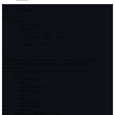
import json

import xmltodict

data = {

    "order": {

        "id": 1024,

        "items": [

            {"sku": "A1", "qty": 2},

            {"sku": "B3", "qty": 1}

        ],

        "shipped": False

    }

}

# xmltodict.unparse expects a single root key

xml = xmltodict.unparse(data, pretty=True)

print(xml)

# → <?xml version="1.0" encoding="utf-8"?>

# → <order>

# →   <id>1024</id>

# →   <items>

# →     <sku>A1</sku>

# →     <qty>2</qty>

# →   </items>

# →   <items>

# →     <sku>B3</sku>

# →     <qty>1</qty>

# →   </items>

# →   <shipped>false</shipped>
