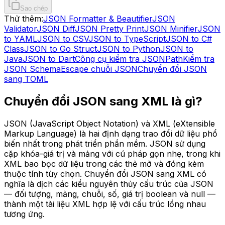
Sao chép
Thử thêm:
JSON Formatter & Beautifier
JSON
Validator
JSON Diff
JSON Pretty Print
JSON Minifier
JSON
to YAML
JSON to CSV
JSON to TypeScript
JSON to C#
Class
JSON to Go Struct
JSON to Python
JSON to
Java
JSON to Dart
Công cụ kiểm tra JSONPath
Kiểm tra
JSON Schema
Escape chuỗi JSON
Chuyển đổi JSON
sang TOML
Chuyển đổi JSON sang XML là gì?
JSON (JavaScript Object Notation) và XML (eXtensible
Markup Language) là hai định dạng trao đổi dữ liệu phổ
biến nhất trong phát triển phần mềm. JSON sử dụng
cặp khóa-giá trị và mảng với cú pháp gọn nhẹ, trong khi
XML bao bọc dữ liệu trong các thẻ mở và đóng kèm
thuộc tính tùy chọn. Chuyển đổi JSON sang XML có
nghĩa là dịch các kiểu nguyên thủy cấu trúc của JSON
— đối tượng, mảng, chuỗi, số, giá trị boolean và null —
thành một tài liệu XML hợp lệ với cấu trúc lồng nhau
tương ứng.