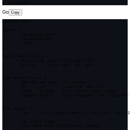
# → </order>
Go
Copy
package main

import (

	"encoding/json"

	"encoding/xml"

	"fmt"

)

type Item struct {

	SKU string `json:"sku" xml:"sku"`

	Qty int    `json:"qty" xml:"qty"`

}

type Order struct {

	XMLName xml.Name `xml:"order"`

	ID      int      `json:"id" xml:"id"`

	Items   []Item   `json:"items" xml:"items"`

	Shipped bool     `json:"shipped" xml:"shipped"`

}

func main() {

	raw := `{"id":1024,"items":[{"sku":"A1","qty":2},{"sku":"B3","qty":1}],"shipped":false}`

	var order Order

	json.Unmarshal([]byte(raw), &order)
