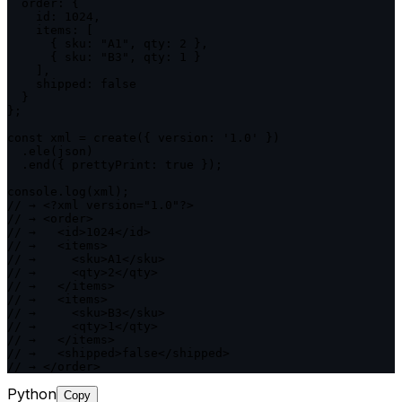
  order: {

    id: 1024,

    items: [

      { sku: "A1", qty: 2 },

      { sku: "B3", qty: 1 }

    ],

    shipped: false

  }

};

const xml = create({ version: '1.0' })

  .ele(json)

  .end({ prettyPrint: true });

console.log(xml);

// → <?xml version="1.0"?>

// → <order>

// →   <id>1024</id>

// →   <items>

// →     <sku>A1</sku>

// →     <qty>2</qty>

// →   </items>

// →   <items>

// →     <sku>B3</sku>

// →     <qty>1</qty>

// →   </items>

// →   <shipped>false</shipped>

// → </order>
Python
Copy