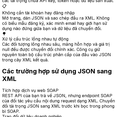
các tải trọng chứa API key, token hoặc dữ liệu sản xuất.
📋
Không cần tài khoản hay đăng nhập
Mở trang, dán JSON và sao chép đầu ra XML. Không
có biểu mẫu đăng ký, xác minh email hay giới hạn sử
dụng nào đứng giữa bạn và dữ liệu đã chuyển đổi.
🌳
Xử lý cấu trúc lồng nhau tự động
Các đối tượng lồng nhau sâu, mảng hỗn hợp và giá trị
null đều được chuyển đổi chính xác. Công cụ giữ
nguyên toàn bộ cấu trúc phân cấp của đầu vào JSON
trong cây XML kết quả.
Các trường hợp sử dụng JSON sang
XML
Tích hợp dịch vụ web SOAP
REST API của bạn trả về JSON, nhưng endpoint SOAP
của đối tác yêu cầu nội dung request dạng XML. Chuyển
đổi tải trọng JSON sang XML trước khi bọc trong phong
bì SOAP.
Trao đổi dữ liệu doanh nghiệp