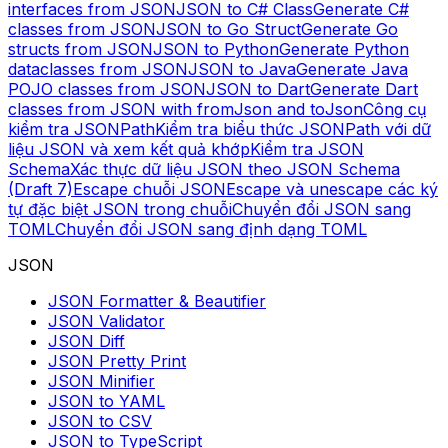
interfaces from JSON
JSON to C# Class
Generate C#
classes from JSON
JSON to Go Struct
Generate Go
structs from JSON
JSON to Python
Generate Python
dataclasses from JSON
JSON to Java
Generate Java
POJO classes from JSON
JSON to Dart
Generate Dart
classes from JSON with fromJson and toJson
Công cụ
kiểm tra JSONPath
Kiểm tra biểu thức JSONPath với dữ
liệu JSON và xem kết quả khớp
Kiểm tra JSON
Schema
Xác thực dữ liệu JSON theo JSON Schema
(Draft 7)
Escape chuỗi JSON
Escape và unescape các ký
tự đặc biệt JSON trong chuỗi
Chuyển đổi JSON sang
TOML
Chuyển đổi JSON sang định dạng TOML
JSON
JSON Formatter & Beautifier
JSON Validator
JSON Diff
JSON Pretty Print
JSON Minifier
JSON to YAML
JSON to CSV
JSON to TypeScript