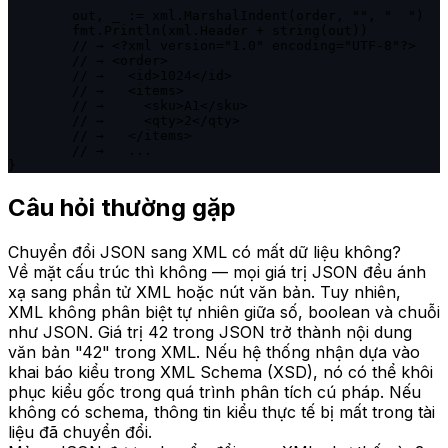
	out, _ := xml.MarshalIndent(order, "", "  ")

	fmt.Println(xml.Header + string(out))

	// → <?xml version="1.0" encoding="UTF-8"?>

	// → <order>

	// →   <id>1024</id>

	// →   <items>

	// →     <sku>A1</sku>

	// →     <qty>2</qty>

	// →   </items>

	// →   ...

}
Câu hỏi thường gặp
Chuyển đổi JSON sang XML có mất dữ liệu không?
Về mặt cấu trúc thì không — mọi giá trị JSON đều ánh
xạ sang phần tử XML hoặc nút văn bản. Tuy nhiên,
XML không phân biệt tự nhiên giữa số, boolean và chuỗi
như JSON. Giá trị 42 trong JSON trở thành nội dung
văn bản "42" trong XML. Nếu hệ thống nhận dựa vào
khai báo kiểu trong XML Schema (XSD), nó có thể khôi
phục kiểu gốc trong quá trình phân tích cú pháp. Nếu
không có schema, thông tin kiểu thực tế bị mất trong tài
liệu đã chuyển đổi.