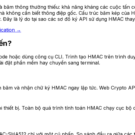
à băm thông thường thiếu: khả năng kháng các cuộc tấn c
) mà không cần biết thông điệp gốc. Cấu trúc băm kép củ
ây là lý do tại sao các sơ đồ ký API sử dụng HMAC thay v
ication →
yến?
 code hoặc dùng công cụ CLI. Trình tạo HMAC trên trìn
 đặt phần mềm hay chuyển sang terminal.
 băm và nhận chữ ký HMAC ngay lập tức. Web Crypto API xử
ỏi thiết bị. Toàn bộ quá trình tính toán HMAC chạy cục b
512 chỉ với một cú nhấp. So sánh đầu ra giữa các thu