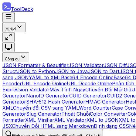
ToolDeck
🇻🇳
vi
Công cụ
JSON Formatter & Beautifier
JSON Validator
JSON Diff
JSO
Struct
JSON to Python
JSON to Java
JSON to Dart
JSON 
sang JSON
YAML to XML
Base64 Encode Online
Base64 D
Encoder
URL Encode Online
URL Decode Online
Phân tích
Expression Validator
Máy Tính Ngày
Chuyển Đổi Múi Giờ
U
Generator
NanoID Generator
CUID Generator
CUID2 Gene
Generator
SHA-512 Hash Generator
HMAC Generator
Hash
XML
Chuyển đổi CSV sang YAML
Word Counter
Case Conv
Generator
Slug Generator
Thoát Chuỗi
Color Converter
Col
Formatter
XML Minifier
XML Validator
XML to JSON
XML t
JSX
Chuyển Đổi HTML sang Markdown
Định dạng CSS
Né
Định dạng, mã hóa, chuyển đổi, giải mã…
Ctrl+K