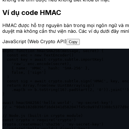
Ví dụ code HMAC
HMAC được hỗ trợ nguyên bản trong mọi ngôn ngữ và 
duyệt mà không cần thư viện nào. Các ví dụ dưới đây mi
JavaScript (Web Crypto API)
Copy
async function hmacSHA256(message, secret) {

  const enc = new TextEncoder()

  const key = await crypto.subtle.importKey(

    'raw', enc.encode(secret),

    { name: 'HMAC', hash: 'SHA-256' },

    false, ['sign']

  )

  const sig = await crypto.subtle.sign('HMAC', key, enc
  return Array.from(new Uint8Array(sig))

    .map(b => b.toString(16).padStart(2, '0')).join('')

}

await hmacSHA256('hello world', 'my-secret-key')

// → "90eb182d8396f16d4341d582047f45c0a97d73388c5377d9c
// Node.js (built-in crypto module)

const crypto = require('crypto')

crypto.createHmac('sha256', 'my-secret-key')

  .update('hello world').digest('hex')
