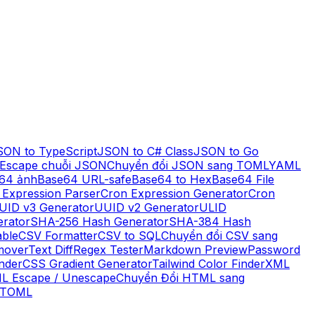
SON to TypeScript
JSON to C# Class
JSON to Go
Escape chuỗi JSON
Chuyển đổi JSON sang TOML
YAML
64 ảnh
Base64 URL-safe
Base64 to Hex
Base64 File
 Expression Parser
Cron Expression Generator
Cron
UID v3 Generator
UUID v2 Generator
ULID
rator
SHA-256 Hash Generator
SHA-384 Hash
ble
CSV Formatter
CSV to SQL
Chuyển đổi CSV sang
mover
Text Diff
Regex Tester
Markdown Preview
Password
nder
CSS Gradient Generator
Tailwind Color Finder
XML
L Escape / Unescape
Chuyển Đổi HTML sang
 TOML