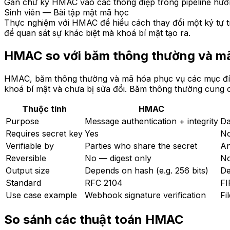
Gắn chữ ký HMAC vào các thông điệp trong pipeline hướng
Sinh viên — Bài tập mật mã học
Thực nghiệm với HMAC để hiểu cách thay đổi một ký tự 
để quan sát sự khác biệt mà khoá bí mật tạo ra.
HMAC so với băm thông thường và m
HMAC, băm thông thường và mã hóa phục vụ các mục đíc
khoá bí mật và chưa bị sửa đổi. Băm thông thường cung c
Thuộc tính
HMAC
Purpose
Message authentication + integrity
Da
Requires secret key
Yes
N
Verifiable by
Parties who share the secret
A
Reversible
No — digest only
No
Output size
Depends on hash (e.g. 256 bits)
De
Standard
RFC 2104
FI
Use case example
Webhook signature verification
Fi
So sánh các thuật toán HMAC