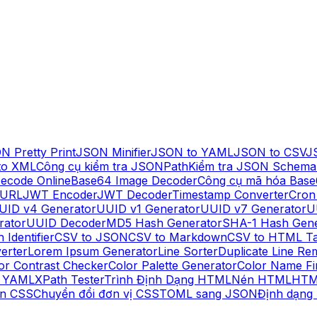
N Pretty Print
JSON Minifier
JSON to YAML
JSON to CSV
J
to XML
Công cụ kiểm tra JSONPath
Kiểm tra JSON Schema
ecode Online
Base64 Image Decoder
Công cụ mã hóa Base
 URL
JWT Encoder
JWT Decoder
Timestamp Converter
Cron
UID v4 Generator
UUID v1 Generator
UUID v7 Generator
U
rator
UUID Decoder
MD5 Hash Generator
SHA-1 Hash Gene
 Identifier
CSV to JSON
CSV to Markdown
CSV to HTML Ta
erter
Lorem Ipsum Generator
Line Sorter
Duplicate Line Re
or Contrast Checker
Color Palette Generator
Color Name Fi
o YAML
XPath Tester
Trình Định Dạng HTML
Nén HTML
HTM
n CSS
Chuyển đổi đơn vị CSS
TOML sang JSON
Định dạng