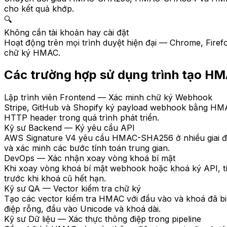
cho kết quả khớp.
🔍
Không cần tài khoản hay cài đặt
Hoạt động trên mọi trình duyệt hiện đại — Chrome, Firefo
chữ ký HMAC.
Các trường hợp sử dụng trình tạo H
Lập trình viên Frontend — Xác minh chữ ký Webhook
Stripe, GitHub và Shopify ký payload webhook bằng HMA
HTTP header trong quá trình phát triển.
Kỹ sư Backend — Ký yêu cầu API
AWS Signature V4 yêu cầu HMAC-SHA256 ở nhiều giai đoạn
và xác minh các bước tính toán trung gian.
DevOps — Xác nhận xoay vòng khoá bí mật
Khi xoay vòng khoá bí mật webhook hoặc khoá ký API, t
trước khi khoá cũ hết hạn.
Kỹ sư QA — Vector kiểm tra chữ ký
Tạo các vector kiểm tra HMAC với đầu vào và khoá đã biế
điệp rỗng, đầu vào Unicode và khoá dài.
Kỹ sư Dữ liệu — Xác thực thông điệp trong pipeline