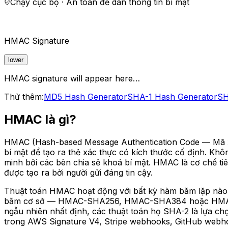
Chạy cục bộ · An toàn để dán thông tin bí mật
HMAC Signature
lower
HMAC signature will appear here…
Thử thêm:
MD5 Hash Generator
SHA-1 Hash Generator
SH
HMAC là gì?
HMAC (Hash-based Message Authentication Code — Mã xác
bí mật để tạo ra thẻ xác thực có kích thước cố định. Khô
minh bởi các bên chia sẻ khoá bí mật. HMAC là cơ chế ti
được tạo ra bởi người gửi đáng tin cậy.
Thuật toán HMAC hoạt động với bất kỳ hàm băm lặp nào
băm cơ sở — HMAC-SHA256, HMAC-SHA384 hoặc HMAC-SH
ngẫu nhiên nhất định, các thuật toán họ SHA-2 là lựa c
trong AWS Signature V4, Stripe webhooks, GitHub webho