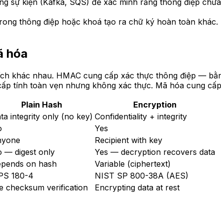
 sự kiện (Kafka, SQS) để xác minh rằng thông điệp chưa b
trong thông điệp hoặc khoá tạo ra chữ ký hoàn toàn khá
ã hóa
h khác nhau. HMAC cung cấp xác thực thông điệp — bằng
ấp tính toàn vẹn nhưng không xác thực. Mã hóa cung cấp t
Plain Hash
Encryption
ta integrity only (no key)
Confidentiality + integrity
o
Yes
nyone
Recipient with key
 — digest only
Yes — decryption recovers data
pends on hash
Variable (ciphertext)
PS 180-4
NIST SP 800-38A (AES)
le checksum verification
Encrypting data at rest