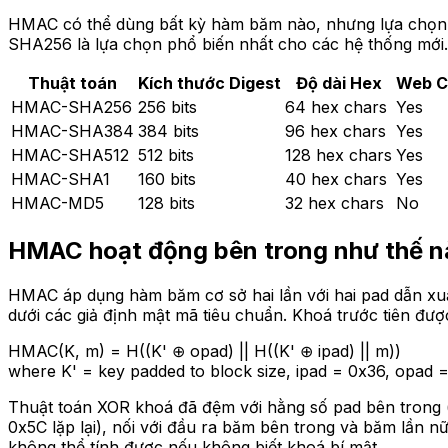
HMAC có thể dùng bất kỳ hàm băm nào, nhưng lựa chọn t
SHA256 là lựa chọn phổ biến nhất cho các hệ thống mới.
Thuật toán
Kích thước Digest
Độ dài Hex
Web C
HMAC-SHA256
256 bits
64 hex chars
Yes
HMAC-SHA384
384 bits
96 hex chars
Yes
HMAC-SHA512
512 bits
128 hex chars
Yes
HMAC-SHA1
160 bits
40 hex chars
Yes
HMAC-MD5
128 bits
32 hex chars
No
HMAC hoạt động bên trong như thế 
HMAC áp dụng hàm băm cơ sở hai lần với hai pad dẫn xu
dưới các giả định mật mã tiêu chuẩn. Khoá trước tiên đ
HMAC(K, m) =
H((K' ⊕ opad) || H((K' ⊕ ipad) || m))
where K' = key padded to block size, ipad = 0x36, opad 
Thuật toán XOR khoá đã đệm với hằng số pad bên trong (i
0x5C lặp lại), nối với đầu ra băm bên trong và băm lần
không thể tính được nếu không biết khoá bí mật.