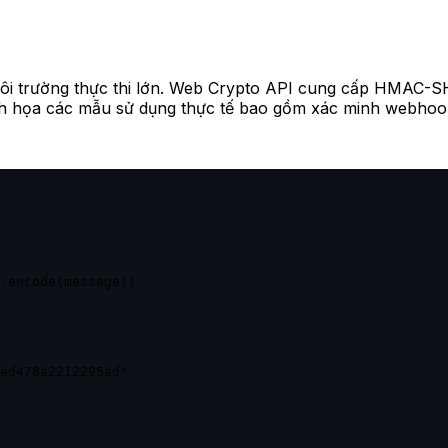
môi trường thực thi lớn. Web Crypto API cung cấp HMA
nh họa các mẫu sử dụng thực tế bao gồm xác minh webhook 
.encode(message))

ed478a2212295ad"
