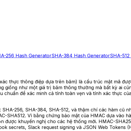
A-256 Hash Generator
SHA-384 Hash Generator
SHA-512 
 thực thông điệp dựa trên băm) là cấu trúc mật mã đượ
ng giống như một giá trị băm thông thường mà bất kỳ ai cũ
êu chuẩn để xác minh cả tính toàn vẹn và tính xác thực củ
: SHA-256, SHA-384, SHA-512, và thậm chí các hàm cũ nh
A512. Vì bằng chứng bảo mật của HMAC dựa vào hàm b
họn được khuyến nghị cho các hệ thống mới. HMAC-SHA256 l
ok secrets, Slack request signing và JSON Web Tokens (