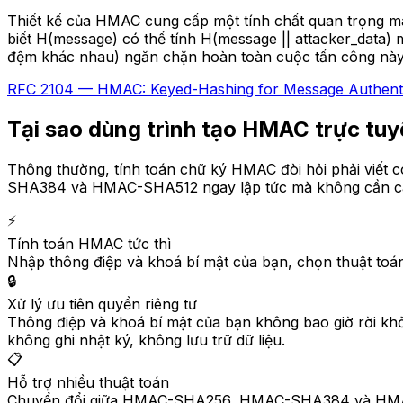
Thiết kế của HMAC cung cấp một tính chất quan trọng m
biết H(message) có thể tính H(message || attacker_data
đệm khác nhau) ngăn chặn hoàn toàn cuộc tấn công này. Đ
RFC 2104 — HMAC: Keyed-Hashing for Message Authent
Tại sao dùng trình tạo HMAC trực tu
Thông thường, tính toán chữ ký HMAC đòi hỏi phải viết
SHA384 và HMAC-SHA512 ngay lập tức mà không cần cài
⚡
Tính toán HMAC tức thì
Nhập thông điệp và khoá bí mật của bạn, chọn thuật toán
🔒
Xử lý ưu tiên quyền riêng tư
Thông điệp và khoá bí mật của bạn không bao giờ rời kh
không ghi nhật ký, không lưu trữ dữ liệu.
📋
Hỗ trợ nhiều thuật toán
Chuyển đổi giữa HMAC-SHA256, HMAC-SHA384 và HMAC-SHA