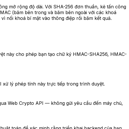
ông mở rộng độ dài. Với SHA-256 đơn thuần, kẻ tấn công
a HMAC (băm bên trong và băm bên ngoài với các khoá
ì nối khoá bí mật vào thông điệp rồi băm kết quả.
h duyệt này cho phép bạn tạo chữ ký HMAC-SHA256, HMAC-
 lý phép tính này trực tiếp trong trình duyệt.
ộ qua Web Crypto API — không gửi yêu cầu đến máy chủ,
ật toán để xác minh rằng triển khai backend của bạn