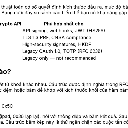
huật toán cơ sở quyết định kích thước đầu ra, mức độ bả
 Bảng dưới đây so sánh các biến thể bạn có khả năng gặp.
rypto API
Phù hợp nhất cho
API signing, webhooks, JWT (HS256)
TLS 1.3 PRF, CNSA compliance
High-security signatures, HKDF
Legacy OAuth 1.0, TOTP (RFC 6238)
Legacy only — not recommended
nào?
ất từ khoá khác nhau. Cấu trúc được định nghĩa trong RF
ược đệm hoặc băm để khớp với kích thước khối của hàm băm
= 0x5C
pad, 0x36 lặp lại), nối với thông điệp và băm kết quả. S
 nữa. Cấu trúc băm kép này là thứ ngăn chặn các cuộc tấ